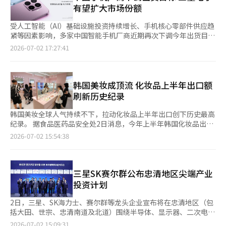
2万个。 航空业普遍认为，韩中双向旅游需求同步增长，是中国航
有望扩大市场份额
线快速恢复的重要原因。中国自2024年11
受人工智能（AI）基础设施投资持续增长、手机核心零部件供应趋
紧等因素影响，多家中国智能手机厂商近期再次下调今年出货目
标。业内认为，在全球智能手机市场整体承压的背景下，拥有自有
2026-07-02 17:27:41
存储芯片供应链优势的三星电子，有望借此进一步扩大市场份额。
据外媒2日报道，小米、OPPO、VIVO等中国主要智能手机厂商已
陆续下调2026年全年出货目标，部分企业较年初计划最高下调约
30%。其中，小米调整幅度最大。去年其智能手机出货量约1.7亿
韩国美妆成顶流 化妆品上半年出口额
部，年初已将今年目标下调至约1.35亿部，近期再次削减约30%，
刷新历史纪录
最新目标降至9500万部，较去年几乎减半。与此
韩国美妆全球人气持续不下，拉动化妆品上半年出口创下历史最高
纪录。 据食品医药品安全处2日消息，今年上半年韩国化妆品出口
额为70亿美元，同比增长27.3%，创下历年上半年最高纪录。 按
2026-07-02 15:54:38
照历年上半年为准，2022年至2024年韩国化妆品出口额均在40多
亿美元，去年增至55亿美元，今年进一步扩大至70亿美元。今年
第二季度化妆品出口额为39亿美元，环比增长25.8%。 从出口目
的地来看，美国为14.5亿美元，占比20.7%，同比增长4.3亿美
三星SK赛尔群公布忠清地区尖端产业
元。对华出口为10.1亿美元，占比14.4%，对日出口为5.8亿美
投资计划
元，占比8.3%。 从产品种类来
2日，三星、SK海力士、赛尔群等龙头企业宣布将在忠清地区（包
括大田、世宗、忠清南道及北道）围绕半导体、显示器、二次电池
及零部件、生物医药等重点产业投资约392万亿韩元（约合人民币
2026-07-02 15:09:31