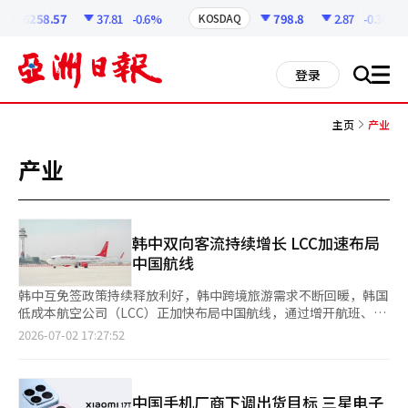
코
인
6258.57
37.81
-0.6%
798.8
2.87
-0.36%
KOSDAQ
정
보
all
登录
搜
men
索
主页
产业
产业
韩中双向客流持续增长 LCC加速布局
中国航线
韩中互免签政策持续释放利好，韩中跨境旅游需求不断回暖，韩国
低成本航空公司（LCC）正加快布局中国航线，通过增开航班、投
放包机等方式抢抓市场机遇。业内认为，中国航线正逐步由传统的
2026-07-02 17:27:52
单向出境航线转变为兼具韩中双向客流的重要市场。 据韩国航空
业日前消息，易斯达航空将于本月起把仁川至烟台航线由每日1班
增至每日2班，每周航班数增至14班。同时，7月至10月期间，还
将在仁川至大同、南通、宁波航线安排110班包机，新增座位超过
中国手机厂商下调出货目标 三星电子