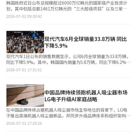
韩国政府近日公布总规模超过6000万亿韩元的国家级产业投资计
划，其中包括总额1461万亿韩元的“三大超级项目”以及三星电
子、SK集团计划实施的约4755万亿韩元企业投资。这一韩国有史
2026-07-02 09:30:42
以来最大投资规模的战略布局，计划将西南地区打造为新的半导体
生产基地和人工智能（AI）基础设施中心，引发国际社会高度关
注。 过去数十年间，韩国半导体产业一直高度集中于首都圈。三
星电子平泽、华城园区和SK海力士利川、龙仁工厂共同构成全球
现代汽车6月全球销量33.8万辆 同比
最大的存储芯片产业集群，为韩国长期保持全球存储芯片领先地位
下降5.9%
提供。然而，随着
现代汽车1日公布的销售数据显示，公司6月全球销量为33.8万辆，
同比下降5.9%。其中，韩国国内销量为5.8万辆，同比下降6.2%；
海外销量为28万辆，同比下降5.8%。 从车型来看，轿车和SUV仍
2026-07-01 17:31:51
是现代汽车销量的主要支撑，其中雅尊（Grandeur）、索纳塔
（Sonata）、帕里斯帝（Palisade）和胜达（Santa Fe）等车型
继续保持稳定销量。 今年上半年，现代汽车全球累计销量196.6万
辆，同比下降4.9%。其中，韩国国内市场销量同比下降10.8%，
中国品牌持续领跑机器人吸尘器市场
海外市场销量同比下降3.7%，国内市场降幅高于海外市场。 现代
LG电子升级AI家庭战略
汽车表示，新款雅尊（Grandeur）上市后获得
在中国品牌持续占据机器人吸尘器市场主导地位的背景下，LG电
子推出高端机器人吸尘器新品，并同步升级品牌体系和组织架构，
加快AI家庭战略布局。 LG电子于6月底发布高端机器人吸尘器新品
2026-07-01 17:29:26
——LG HomeBot AI Objet Collection RONi（以下简
称“RONi”），这是继2024年推出上一代产品后，时隔两年再次