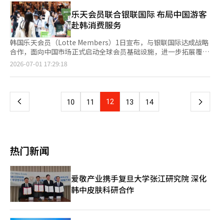
推出机器人吸尘器新品。在三星电子以及石头科技、科沃斯、追
觅、戴森等国内外厂商已完成上半年新品布局的情况下，LG电子
乐天会员联合银联国际 布局中国游客
希望借助此次新品进一步拓展家庭机器人业务，打造新的增长点。
赴韩消费服务
不过，在机器人吸尘器市场，LG
韩国乐天会员（Lotte Members）1日宣布，与银联国际达成战略
合作，面向中国市场正式启动全球会员基础设施，进一步拓展覆盖
中国消费者的会员服务网络。 当天，乐天会员同步上线面向中国
页
2026-07-01 17:29:18
用户的L.POINT全球会员介绍及注册页面。中国消费者在赴韩前，
仅需通过邮箱认证即可完成会员注册，无需抵达韩国后再办理相关
一
手续。赴韩后，用户可直接在乐天百货、乐天免税店、乐天玛特等
乐天主要消费场所使用手机享受积分累计及优惠折扣等会员权益，
上
12
下
10
11
13
14
实现从注册到消费的一站式服务体验。 据了解，乐天会员未来还
将依托积累的全球会员数据，结合用户
一
页
热门新闻
爱敬产业携手复旦大学张江研究院 深化
韩中皮肤科研合作