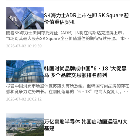
购车补贴。 相比之下，美国特斯拉以及现代汽车和起亚、梅赛德
斯-奔驰、宝马等27家整车制造及进口企业顺利通过评估。业内认
为，补贴资格被取消将削弱比亚迪在韩国市场的价格竞争力，并对
SK海力士ADR上市在即 SK Square迎
下半年韩国进口电动车市场竞争格局产生影响。 今年韩国政府首
价值重估契机
次实施“电动汽车推广项目执
随着SK海力士美国存托凭证（ADR）即将在纳斯达克挂牌上市，
市场对其最大股东SK Square企业价值重估的期待持续升温。 市场
普遍认为，美国上市有望提升全球投资者参与度，并缓解“韩国折
2026-07-02 10:19:39
价”（Korea Discount）现象，推动SK海力士估值修复，进而带
动SK Square净资产价值（NAV）及股价提升。不过，业内也指
出，ADR上市并不意味着企业价值必然上涨，未来仍需业绩增长和
股东回报政策等基本面因素支撑。 据金融监督院电子公示系统2日
韩国时尚品牌成中国"6·18"大促黑
消息，SK海力士将于本月10日在美国纳斯达克挂牌上市ADR，发
马 多个品牌交易额排名前列
行规模约45.5万亿韩元（约合人民币1
尽管中国消费市场整体复苏势头有所放缓，但韩国时尚品牌的存在
感和竞争力逆势增长。在刚刚落幕的“6·18”电商大促期间，韩
国品牌在户外运动、体育用品、眼镜等多个类别中跻身交易额排行
2026-07-02 10:02:12
榜前列。 中国消费大数据公司星图数据日前发布的统计显示，今
年“6·18”大促期间，全网累积销售额9340亿元人民币，同比增
长4%，增速较去年的15.2%大幅放缓。 但韩国品牌仍取得不俗成
绩。韩国可隆FnC旗下户外品牌可隆（KOLON SPORT）在天猫公
万亿豪赌半导体 韩国启动国运级AI大
开的交易额排行榜中登上户外品牌冠军宝座，较去年的第5位
基建