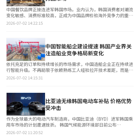
（约合人民币40.2亿元）。交易预计于10月30日完成
中国餐饮品牌正接连进军韩国市场。业内认为，韩国消费者对潮流
变化敏感、消费标准较高，正成为中国品牌检验海外竞争力的重
要“试验场”。从麻辣烫、火锅起步的中国美食热潮，如今已延伸
2026-07-02 14:22:15
至奶茶、咖啡等饮品领域，并向首尔主要商圈持续扩散。 火锅品
牌海底捞是较早在韩国站稳脚跟的代表案例。海底捞自2014年在
明洞开设首店以来持续扩张，韩国法人去年销售额达1177亿韩元
（约合人民币5亿元），较2020年的140亿韩元增长约8倍；营业利
中国智能船企建设提速 韩国产业界关
润达202亿韩元，同比增长83.6%。 麻辣烫品牌汤火功夫目前在韩
注造船业竞争格局新变化
国全国运营约560家门店，龙哥旋
依托充足的订单和持续增长的市场需求，中国造船企业正在持续进
行智能升级。不再局限于依赖熟练工人经验拉开技术差距，而是加
速驶入人工智能（AI）竞争赛道，令韩国造船企业背负更大压力。
2026-07-02 14:15:31
据韩国贸易协会2日消息，中国多家造船企业近期相继启动智能制
造升级项目。松发股份和天海防务于上月完成70亿元和10亿元人
民币的融资，将用于投资绿色智能高端船舶制造一体化项目，推进
智能船厂建设、智能船舶及无人船产品研发等智能制造升级项目
比亚迪无缘韩国电动车补贴 价格优势
等。 2023年12月，中国工业和信息化部、国家发展改革委等五部
受冲击
门联合印发《船舶制造
作为全球最大的电动汽车制造商，中国比亚迪（BYD）进军韩国乘
用车市场的计划遭遇挫折。 韩国气候能源环境部日前公布
的“2026年下半年电动汽车推广项目执行者遴选评估”结果显
2026-07-02 11:20:52
示，比亚迪未进入最终名单，自7月1日起无法享受韩国新能源汽车