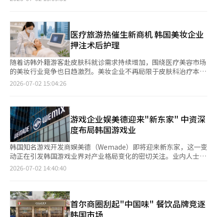
1.7万亿元）。政府将出台涵盖财政、金融、人才、基础设施等领
域的一揽子扶持政策，全力支持企业投资落地。 韩国政府当天在
忠清南道牙山市举行“忠清地区尖端产业发展愿景国民报告会”，
发布上述投资计划。继上月29日在青瓦台公布全国投资规划、30
医疗旅游热催生新商机 韩国美妆企业
日发布西南地区产业投资计划后，忠清地区成为第二个公布具体投
押注术后护理
资方案的重点区域
随着访韩外籍游客赴皮肤科就诊需求持续增加，围绕医疗美容市场
的美妆行业竞争也日趋激烈。美妆企业不再局限于皮肤科治疗本
身，而是将业务拓展至术后护理、专业医疗设备等领域，积极寻找
2026-07-02 15:04:26
新的增长动力。 据韩国旅游发展局日前发布的数据，今年5月访韩
外籍游客在皮肤科的消费额达1452亿韩元（约合人民币6亿元），
同比增长46.3%，创下历史新高。同期，访韩外籍游客达191万人
次，同比增长19.4%。业内认为，在韩元走弱、中国游客增加等因
游戏企业娱美德迎来"新东家" 中资深
素带动下，下半年韩国医疗旅游需求有望保持增长。 随着皮肤美
度布局韩国游戏业
容治疗逐渐日常化，市场关注点也从&ldqu
韩国知名游戏开发商娱美德（Wemade）即将迎来新东家，这一变
动正在引发韩国游戏业界对产业格局变化的密切关注。业内人士指
出，在中国游戏企业已成为多家韩国大型游戏公司第二、第三大股
2026-07-02 14:40:40
东的背景下，此次交易可能是中国资本首次真正取得韩国大型游戏
公司经营权的案例，也由此引发市场对更多韩国游戏公司未来被中
国资本收购的担忧。 据娱美德日前消息，公司创始人兼董事会主
席朴宽镐（音）已与投资平台NeoPulse签署股份买卖协议
首尔商圈刮起"中国味" 餐饮品牌竞逐
（SPA），出售其持有的39.33%股份，交易金额约为9200亿韩元
韩国市场