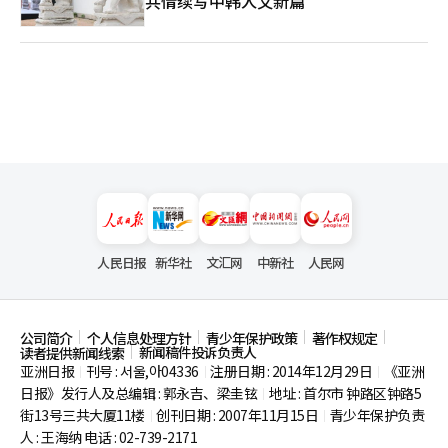
共情续写中韩人文新篇
人民日报
新华社
文汇网
中新社
人民网
公司简介
个人信息处理方针
青少年保护政策
著作权规定
新闻稿件投诉负责人
读者提供新闻线索
亚洲日报
刊号 : 서울,아04336
注册日期 : 2014年12月29日
《亚洲
|
|
|
日报》发行人及总编辑 : 郭永吉、梁圭铉
地址 : 首尔市
钟路区钟路5
|
街13号三共大厦11楼
创刊日期 : 2007年11月15日
青少年保护负责
|
|
人 : 王海纳 电话 : 02-739-2171