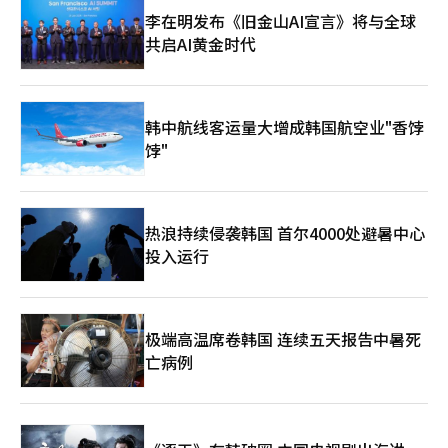
李在明发布《旧金山AI宣言》将与全球
共启AI黄金时代
韩中航线客运量大增成韩国航空业"香饽
饽"
热浪持续侵袭韩国 首尔4000处避暑中心
投入运行
极端高温席卷韩国 连续五天报告中暑死
亡病例