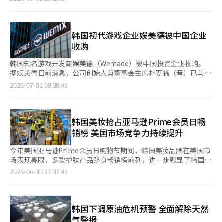
息，政府对35家电动车制造商和进口商实施的综合评估显示，最终
共有27家企业获得补贴发放资格。评估项目涵盖技术研发能力、供
应链贡献度、环境政策应对、售后服务持续性以及安全管理五大项
目，总分100分，企业须达到60分以上方可继续享受补贴资格。 在
韩国初代游戏企业娱美德被中国企业
乘用电动车领域，现代、起亚、特斯拉和宝马等10家企业入选补贴
收购
名单，比亚迪因在供应链贡献度一项
韩国知名游戏开发商娱美德（Wemade）被中国投资企业收购。
据娱美德日前消息，公司创始人兼董事会主席朴宽镐（音）已与投
资平台NeoPulse签署股份买卖协议（SPA），出售其持有的
2026-07-01 09:36:46
39.33%股份，交易金额约为9200亿韩元（约合人民币40.3亿
元）。 NeoPulse是一家投资平台企业，其100%股权由总部位于
中国香港的盛松投资（Shengsong Investment Co., Limited）
持有。据悉，NeoPulse负责人与阿里巴巴方面保持密切合作关
韩国美妆抢占亚马逊Prime会员日畅
系。交易完成后，NeoPulse连同此前已持有的股份，将持有娱美
销榜 美国市场竞争力持续提升
德40.25%的股份，成为第一大股东。 娱美德表
今年美国亚马逊Prime会员日购物节期间，韩国美妆品牌在美国市
场表现亮眼，多款护肤产品跻身畅销榜前列，进一步彰显了韩国美
妆品牌在美国市场不断提升的竞争力。 亚马逊Prime会员日是亚马
2026-06-30 17:37:43
逊一年一度的大型促销活动。今年活动期间，美国消费者线上消费
总额约264亿美元，同比增长9.3%，创历史新高。业内认为，该购
物节畅销榜已成为观察美国消费者品牌偏好和产品竞争力的重要指
标。 据韩国美妆行业及韩国教保证券30日消息，今年Prime会员
韩国下调原油危机预警 全面解除天然
日期间，韩国美妆品牌在亚马逊多个畅销榜单中占据领先位置。截
气警报