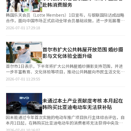
希望借助此次新品进一步拓展家庭机器人业务，打造新的增长点。
赴韩消费服务
不过，在机器人吸尘器市场，LG
韩国乐天会员（Lotte Members）1日宣布，与银联国际达成战略
合作，面向中国市场正式启动全球会员基础设施，进一步拓展覆盖
中国消费者的会员服务网络。 当天，乐天会员同步上线面向中国
2026-07-01 17:29:18
用户的L.POINT全球会员介绍及注册页面。中国消费者在赴韩前，
仅需通过邮箱认证即可完成会员注册，无需抵达韩国后再办理相关
手续。赴韩后，用户可直接在乐天百货、乐天免税店、乐天玛特等
乐天主要消费场所使用手机享受积分累计及优惠折扣等会员权益，
首尔市扩大公共韩屋开放范围 婚纱摄
实现从注册到消费的一站式服务体验。 据了解，乐天会员未来还
影与文化体验全面升级
将依托积累的全球会员数据，结合用户
首尔市1日表示，下半年将扩大公共韩屋婚纱摄影支持范围，并进
一步丰富教育、文化体验等项目，推动公共韩屋向市民生活文化空
间转型。 据介绍，上半年仅在洪建翊家屋提供婚纱摄影支持的公
2026-07-01 11:29:55
共韩屋，下半年将新增北村文化中心和裴濂家屋，支持地点增至3
处。婚纱摄影活动计划于10月举行，参与者将于9月通过首尔韩屋
门户网站公开招募。 与此同时，首尔市将于7月至9月推出结合各
公共韩屋特色的季节性文化项目。其中，北村文化中心将开设讲授
未通过本土产业贡献度考核 本月起在
韩屋历史、传统及未来价值的“市民韩屋学校”，并举办融合韩屋
韩购买比亚迪电动车无法获补贴
与文化艺术的“韩屋，
因未能通过今年首次实施的电动车推广项目执行主体综合评估，自
本月1日起，在韩购买比亚迪电动车的消费者将无法获得中央及地
方政府提供的电动车购车补贴。 据韩国气候能源环境部日前消
2026-07-01 10:16:07