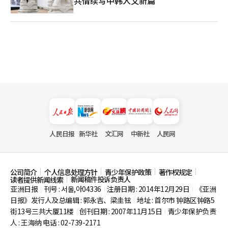
共情续写中韩人文新篇
人民日报
新华社
文汇网
中新社
人民网
公司简介
个人信息处理方针
青少年保护政策
著作权规定
新闻稿件投诉负责人
读者提供新闻线索
亚洲日报
刊号 : 서울,아04336
注册日期 : 2014年12月29日
《亚洲
|
|
|
日报》发行人及总编辑 : 郭永吉、梁圭铉
地址 : 首尔市
钟路区钟路5
|
街13号三共大厦11楼
创刊日期 : 2007年11月15日
青少年保护负责
|
|
人 : 王海纳 电话 : 02-739-2171