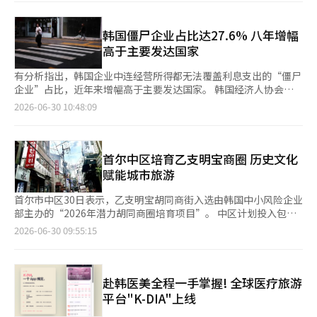
市皇理团路一带开设的“The Hyundai”快闪店，为期两周，吸引
超过3万人次到访，其中20至30多岁消费者占比达80%。今年4
月，现代百货在釜山广安里举行的快闪活动吸引约2000人次到
韩国僵尸企业占比达27.6% 八年增幅
访，其中外籍游客占比超过30%。 随着店外快闪活动持续受到关
高于主要发达国家
注，现代百货计划于今年10月在晋州
有分析指出，韩国企业中连经营所得都无法覆盖利息支出的“僵尸
企业”占比，近年来增幅高于主要发达国家。 韩国经济人协会
（以下简称“韩经协”）29日发布的数据显示，2025年韩国上市
2026-06-30 10:48:09
公司中僵尸企业占比达27.6%，较2017年的11.8%上升15.8个百分
点。 所谓僵尸企业，是指连续3年息税前利润（EBIT）不足以覆盖
利息支出，即利息保障倍数连续3年低于1的企业。 同期，美国僵
尸企业占比升至30.7%，较2017年增加9.5个百分点；法国、英
首尔中区培育乙支明宝商圈 历史文化
国、德国和日本的增幅分别为5.5个、2.8个、2.3个和1.9个百分
赋能城市旅游
点，均低于韩国。
首尔市中区30日表示，乙支明宝胡同商街入选由韩国中小风险企业
部主办的“2026年潜力胡同商圈培育项目”。 中区计划投入包括
该项目获得的2.3亿韩元（约合人民币101万元）国费在内的共4.6
2026-06-30 09:55:15
亿韩元，将乙支明宝商圈打造成为集历史、文化与旅游于一体的停
留型文化旅游商圈。 乙支明宝商圈位于连接明洞、忠武路和乙支
路的市中心旅游带核心区域，拥有忠武公李舜臣故居旧址、忠武路
电影街、首尔电影中心等丰富的历史文化资源。老字号店铺、特色
赴韩医美全程一手掌握! 全球医疗旅游
胡同与乙支路特有的复古氛围相互交融，既深受当地居民和上班族
平台"K-DIA"上线
喜爱，也吸引众多国内外