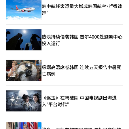
韩中航线客运量大增成韩国航空业"香饽
饽"
热浪持续侵袭韩国 首尔4000处避暑中心
投入运行
极端高温席卷韩国 连续五天报告中暑死
亡病例
《逐玉》在韩破圈 中国电视剧出海进
入"平台时代"