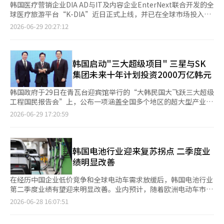
韩国医疗营销企业DIA AD与IT及内容企业EnterNext联合开发的全
球医疗旅游平台“K-DIA”近日正式上线，并已在全球市场投入运
营。 据DIA AD最新消息，“K-DIA”已顺利完成在谷歌和苹果应用
2026-06-29 20:27:12
商店的注册及审核流程，正式面向全球用户提供服务。平台上线
后，全球用户可通过智能手机随时下载使用，不受时间和地域限
制，便捷获取韩国医疗服务信息。 据了解，“K-DIA”是一款面向
外国患者的全球医疗服务对接平台，主要为有意赴韩接受医疗美
韩国启动"三大超级项目" 三星与SK
容、整形外科、皮肤科等韩国医疗服务的外国患者，与韩国医疗机
集团未来十年计划投资2000万亿韩元
构搭建直
韩国政府于29日在青瓦台迎宾馆举行的“大韩民国大飞跃三大超级
工程国民报告会”上，公布一项涵盖全国多个地区的超大型产业投
资计划。三星与SK集团未来十年计划投资2000万亿韩元（约合人
2026-06-29 17:20:59
民币8.8万亿元），重点布局半导体、人工智能（AI）数据中心和
物理人工智能（Physical AI）等核心领域。 韩国总统李在明在国
民报告会上表示，将把执政第二年的今年打造成为“任何国家都无
法替代的韩国”的新起点，并强调，建设全球领先的尖端产业强国
韩国电池行业迎来复苏拐点 二季度业
是当前最核心的国家任务。 李在明提出，将半导体、AI数据中心和
绩明显改善
物理人工智能
在经历中国企业低价竞争和全球电动车需求放缓后，韩国电池行业
第二季度业绩有望迎来明显改善。业内预计，随着欧洲电动车市场
持续回暖、储能系统（ESS）需求快速增长以及欧美推动供应链多
2026-06-28 16:07:51
元化，韩国电池企业盈利能力正逐步恢复，下半年复苏势头有望进
一步增强。 据韩国金融信息机构28日汇总券商预测，LG新能源第