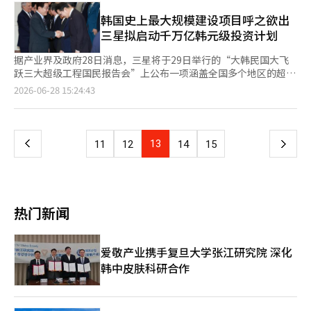
二季度预计实现销售额7.41万亿韩元（约353亿元人民币），营业
利润1804亿韩元，较今年第一季度实现扭亏为盈。三星SDI预计实
韩国史上最大规模建设项目呼之欲出
现销售额3.61万亿韩元，营业亏损890亿韩元，较去年同期及今年
三星拟启动千万亿韩元级投资计划
第一季度均明显收窄。SK On亏损也有望进
据产业界及政府28日消息，三星将于29日举行的“大韩民国大飞
跃三大超级工程国民报告会”上公布一项涵盖全国多个地区的超大
型产业投资计划，总投资规模将达到1000万亿韩元（约合人民币
页
2026-06-28 15:24:43
4.4万亿元）， 投资规划将围绕湖南地区（全罗道）半导体集群建
设、忠清地区先进材料与零部件产业升级、岭南制造业竞争力提升
一
以及仁川生物医药产业扩张等多个重点项目展开，与韩国政府推进
的“五极三特”（五大超广域经济圈、三大特别自治道）区域均衡
上
13
下
11
12
14
15
发展战略及“三大超级工程”相呼应。 最受关
一
页
热门新闻
爱敬产业携手复旦大学张江研究院 深化
韩中皮肤科研合作