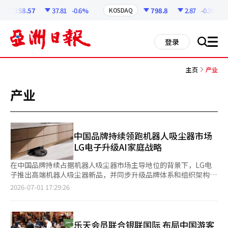
코
인
6258.57
37.81
-0.6%
798.8
2.87
-0.36%
KOSDAQ
정
보
all
登录
搜
men
索
主页
产业
产业
中国品牌持续领跑机器人吸尘器市场
LG电子升级AI家庭战略
在中国品牌持续占据机器人吸尘器市场主导地位的背景下，LG电
子推出高端机器人吸尘器新品，并同步升级品牌体系和组织架构，
加快AI家庭战略布局。 LG电子于6月底发布高端机器人吸尘器新品
2026-07-01 17:29:26
——LG HomeBot AI Objet Collection RONi（以下简
称“RONi”），这是继2024年推出上一代产品后，时隔两年再次
推出机器人吸尘器新品。在三星电子以及石头科技、科沃斯、追
觅、戴森等国内外厂商已完成上半年新品布局的情况下，LG电子
乐天会员联合银联国际 布局中国游客