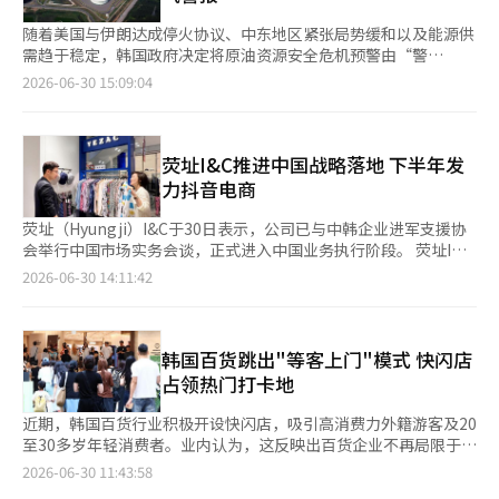
至活动最后一天（当地时间6月26日）
随着美国与伊朗达成停火协议、中东地区紧张局势缓和以及能源供
需趋于稳定，韩国政府决定将原油资源安全危机预警由“警
戒”（四级中的第三级）下调至“注意”（第二级），并全面解除
2026-06-30 15:09:04
此前针对天然气发布的“注意”级预警。 韩国产业通商资源部次
官文信学（音）30日在青瓦台举行的国务会议暨紧急经济对策会议
上汇报了上述能源供需应对方案。 资源安全危机预警共分“关
注”“注意”“警戒”“严重”四个等级，根据《国家资源安全特
荧址I&C推进中国战略落地 下半年发
别法》，综合危机严重程度及其
力抖音电商
荧址（Hyungji）I&C于30日表示，公司已与中韩企业进军支援协
会举行中国市场实务会谈，正式进入中国业务执行阶段。 荧址I&C
于本月18日在上海与中韩企业进军支援协会签署战略合作谅解备忘
2026-06-30 14:11:42
录（MOU）。时隔仅11天，公司便邀请协会相关负责人访韩，围
绕商品评审、百货门店考察等事项开展实务交流，加快推进中国市
场布局。 此次会谈中，中韩企业进军支援协会中国业务负责人、
秘书长李昌圭（音）等一行先后走访荧址I&C总部，并考察BON、
韩国百货跳出"等客上门"模式 快闪店
YEZAC等品牌入驻的百货门店，就产品竞争力、门店运营及中国市
占领热门打卡地
场合作方案进行了深入讨论。
近期，韩国百货行业积极开设快闪店，吸引高消费力外籍游客及20
至30多岁年轻消费者。业内认为，这反映出百货企业不再局限于店
内营销，而是主动走向年轻人和访韩游客聚集的热门区域，拓宽客
2026-06-30 11:43:58
群触达渠道。 据现代百货近日消息，该公司上月在庆尚北道庆州