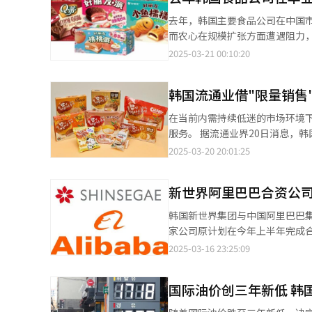
示"食品及外出就餐费"已成为最具负担的支出项目。 就业稳定性方面，4
去年，韩国主要食品公司在中国
稳定"，而认为"稳定"的受访者仅
而农心在规模扩张方面遭遇阻力
持悲观态度，预计将进一步恶化，仅35.8%的受访者表示乐观
令”有望解除的预期，业界对今年业绩回暖持乐观态度。 据食品业
2025-03-21 00:10:20
应采取“生活必需品价格稳定化"
到1.2701万亿韩元（约合人民币
域，41.4%的受访者认为应实
关负责人表示：“零食店、散装市场等渠道的
物价稳定和就业保障方面亟待采
韩国流通业借"限量销售
法人将大型超市的供货模式从直
通过积极的营销策略，最终取得了显著成效。 农心中国法人去年在规模扩张方面表
在当前内需持续低迷的市场环境
年销售额为3549亿韩元，同比
服务。 据流通业界20日消息，韩国仓储式超市易买得Traders在筹备麻谷店开业时，精准定位其在消费者心中的“酒
道销售下滑的影响。公司相关负
类圣地”形象，推出该店专属的限量
2025-03-20 20:01:25
在线渠道销售在供应链模式的调整过程中出现放缓。” 三养食品去
罄，市场反响热烈。“Kimchangs
示，通过加强火鸡面品牌的本地化产品开发
（Wellfood）通过限量产
售额为421亿韩元，同比增长10
新世界阿里巴巴合资公司
列”在上市一个多月内即售罄，
本上升以及为提升销售额而增加
味韩国共赢之路”项目之一，该系
韩国新世界集团与中国阿里巴巴集团合
力的策略巩固市场地位。” 展望今年，韩国食品公司对中国市场的表现充满信心。三养食品相关负责人表示：“如
外，乐天沃食品携手济州市本地
家公司原计划在今年上半年完成
果‘限韩令’解除，韩国文化内容
业内人士指出，食品糕点类限量
程序比预期更长，年内能否正式成立仍存变数。 据韩国流通行业及公正委相关人
2025-03-16 23:25:09
外，也有分析指出，海外法人的产
量销售的市场认可度。 在时尚领域，Musinsa自2023年起推出抽签式限量购买服务“Musinsa Drop”，不仅涵盖大
月24日提交企业合并审查申请
家关税政策的变化，食品公司可能会提高海外市场产品的
众消费品，还针对行业爱好者群体
为30天，但可根据情况延长至90天。 然而，若公正委要求企业补充资料，在补充资料提交完成前，审
友】
售吸引新客，并带动外国消费者增长。
国际油价创三年新低 韩
入正式审查阶段。目前，由于新世界尚
专辑的快闪活动，首日即有数百
交的补充材料仍未达到审查标准