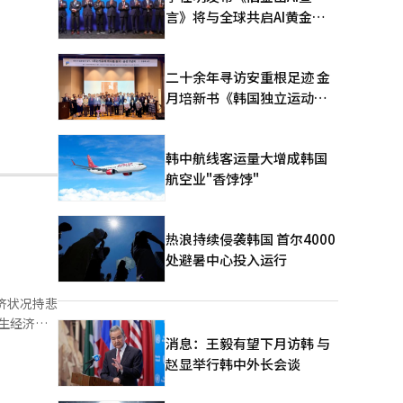
言》将与全球共启AI黄金时
代
二十余年寻访安重根足迹 金
月培新书《韩国独立运动圣
地：向旅顺口追问历史》出
版
韩中航线客运量大增成韩国
航空业"香饽饽"
热浪持续侵袭韩国 首尔4000
处避暑中心投入运行
.5%的受
消息：王毅有望下月访韩 与
赵显举行韩中外长会谈
的受访者表