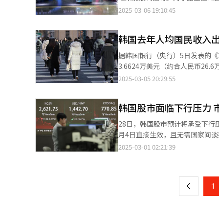
国家，或直接提高美国市场产品价格。 惠普正考虑将部分制造工厂迁至美国，以符合特朗普的“美国
2.75亿至3亿美元，才能在院线上映期间实现盈利。 在观众评价方面，《编号1
比亚迪韩国上月底向韩国环境部提
2025-03-06 19:10:45
in America）政策。公司C
场观众调查中获得B级评分，低
程，从材料提交到补贴核算一般需要大约一个
制造产品比例减少至10%以下
时间9日下午，该片获得79%的影评人好评和73%的普
车补贴发放规定，要求车辆必须符
调整组装流程，还需重新建立零部件供应链，因
站上获得了99%的影评人好评和
韩国去年人均国民收入出
ATTO 3原本并未配备SoC
其潜在影响不容忽视。目前，美国
人回忆》（92%）和《母亲》（89%），仅
添加SoC查询功能。 实际上，比亚迪向环境部提交文件承诺达到补贴发放标准，与环境部是否认可比亚迪的承诺，是
产基地之一。 联想在墨西哥运营着大规模服务器组装工厂，惠普近年来也在墨西哥扩大PC生产，并逐步将部分笔记
据韩国银行（央行）5日发表的《
发行总裁杰夫·戈德斯坦对影片的
两个不同的问题。如果环境部认定
本电脑制造从中国转移到墨西哥
3.6624万美元（约合人民币26
管与成本相比，挑战依然存在。” 美联社报道称，未来几周内，《编号17》将面临的竞争较少，制片方正寻求
此一来，比亚迪韩国宣传的“2000万韩元（
样进行风险管理，并根据需要采取
贬值影响，以美元计算的国民收入增幅明显低于以
2025-03-05 20:29:55
期战略”。上周末，北美影市的竞
国产业通商资源部的环境友好型
运营成本。 中国台湾PC制造商宏碁（Acer） 也宣布，将在美国市场上调笔记本电脑售价10%，若关税进一步上升，
（GDP）初步统计为0.1%和2%，符合预期。 韩国人均GNI自2014年首次突破3万
票房排行榜上，《美国队长4》被
消费者的不满情绪也不断积累。比
价格可能继续上涨。业内人士表示
到3.7898万美元的峰值。但20
大冒险》等影片。 《编号17》是奉俊昊自2020年凭借《寄生虫》获得奥斯卡最佳影片等四项大奖后，时隔五年推出
型。当时，比亚迪韩国乘用车事业部负责人赵仁哲
韩国股市面临下行压力 
定应对方案。可以预见，美国市场的PC价格上涨只是时
1.2%，但仍徘徊于3.6万美元上下。 央行负责人表示，根据中国台湾官方统计，去年人均GNI为3.5188万
的新作，因此在好莱坞备受关注。
虑，但适用补贴后，ATTO 3的
（MWC）上，联想Yoga太阳能
根据公开数据结合汇率和人口推算大约略
袭，突破外语片局限，一度登上单日票房排行榜第四位。 在电影《
28日，韩国股市预计将承受下
获1000份订单，市场反响超出预
元、日元和新台币的贬值率分别为4
流。【图片来源 韩联社】
月4日直接生效，且无需国家间谈
同时，比亚迪韩国应对交付延期
国、英国、法国和意大利，虽然意大
指数和标准普尔500指数分别下跌0.45%和1.59%。 美国总统唐纳德
2025-03-01 02:21:39
页
心等待”，进一步加剧消费者的不满
美元左右。 对于韩国人均GNI将于何时突破4万美元大关的问题，央行表示IMF去年曾预测韩国人均GNI将于2027年达
征收25%的关税，并警告可能对中国
亚迪韩国官网上仍未发布任何关于
到4.1万美元，但综合考虑汇率波动性风险进
加剧，美元指数（DXY）上涨至1
一
在韩销售库存旧款ATTO 3，以及长期滞
Deflator）同比上升4.1%
总利润率指引低于预期，市场对其
份预售订单足以证明，消费者对
GDP与剔除价格变动的GDP之比，综合反映
上
1
盘。 随着美国关税生效日期临近，市场对美国可能正式启动贸易战的警觉性升高，且这一风险预期与之前市场预期有
费者信赖丧失，无疑是一个重大失误
家第6位。【图片提供 韩联社】
所不同。前一交易日，韩元兑美元汇率大
型造成负面影响。 
底除息因素影响，前一交易日韩国综合股