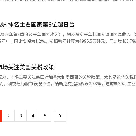
制造”（Made
7》在市场调研机构CinemaScore的现
交紧凑型电动运动型多用途汽车（SUV）ATTO 3的补贴审批材料。按照
EO恩里克·洛雷斯表示：“到2025财年末（10月31日），惠普将在北美市场
于多数主要卖座影片通常获得的A级评价。在美国影视评分网站烂番茄上，
月的时间，但ATTO 3的具体进度尚不明朗。 韩国政府今年修改电动汽
，并考虑在美国进行生产。”不过，他也强调：“如果将制造基地迁往美国
通观众好评。 相比之下，奉俊昊执导的前作《寄生虫》在该网
合产品责任保险、具备电池充电状态（SoC）查询功能等条件，才能获
此这一评估将需要较长时间。” 但特朗普的关税政策仍在持续扩大，
95%的观众好评。然而，北美观众对《编号17》的评分则低于其其他作品
炉 排名主要国家第6位超日台
查询功能，导致无法及时申请补贴。比亚迪方面对此提交承诺书，称未来会通过
政府已三度推迟对墨西哥和加拿大实施25%关税，而墨西哥也是PC行业
接近《雪国列车》（72%）的评分水平。 尽管面临挑战，华纳兄弟全球
2024年第4季度及去年国民收入》，初步核实去年韩国人均国民总收入（G
未来表现仍保持乐观态度。他表示：“全球5300万美元的开局是个不错
承诺书不足以满足补贴要求，最坏的情况下，ATTO 3可能无法获得任何
。洛雷斯表示：“如果（墨西哥等地）被加征额外关税，我们会像调整中
.6万元），同比增幅为1.2%。按照韩元计算为4995.5万韩元，同比增长5.7
“长
约合人民币10万元）电动汽车”或成为空谈。 此外，ATTO 3尚未完成韩
成本优化及价格调整措施。”此外，惠普计划在2025年内裁员最多200
韩元标准计算的数值。 去年第四季度和全年实际国民生产总值
争对手《美国队长4》已上映近一个月，而新上映的大片只有《编号17
汽车标准认证。目前车辆交付一再推迟，从中国运抵韩国的车辆依旧滞留
美元大关后持续上升，2021年曾达
《编号17》挤下榜首，紧随其后的是《最后的呼吸》《怪猴》和《帕丁顿
亚迪韩国今年1月正式宣布进军韩国电动汽车市场，并以ATTO 3作为首
：“今年的明星产品AI PC本身成本已经较高，如今再叠加关税，企业必
22年因韩元急剧贬值回落至3.5万美元左右，此后2023年和去年虽先后增长2
表示，2月即可开始交付。 部分消费者对中国电动汽车品牌有所顾
市场关注美国关税政策
间问题。” 3月3日，在巴塞罗那举行的世界移动通信大会
美元，日本
值得一提的是，《寄生虫》在2020年2月获得奥斯卡奖后，曾在北美影
价格降至3000万韩元以下，性价比优势吸引不少消费者。ATTO 3在开启
笔记本电脑亮相。【图片来源 AFP/韩联社】
高于3.45万美元。韩国的人均GNI将高于中国台湾和日本。 央行称，去年韩
编号17》的拍摄现场，导演奉俊昊与演员进行交
行压力，市场主要关注美国对加拿大和墨西哥的关税政策，尤其是这些关税
期。目前，比亚迪准备不足导致ATTO 3交付延期，准确交付时间尚无法确定。
.3%、7.4%和3%。人口超过5000万的国家中，韩国的人均GNI仅次
判。隔夜纽约股市表现不佳，纳斯达克指数暴跌2.78%，道琼斯30种工
的方式也饱受批评。公司未发布详细说明或正式公告，仅通过经销商反复
利尚未公布人均GNI数据，但根据国际货币基金组织（IMF）的预测大约为
·特朗普重申，将于下月4日对加拿大和墨西哥
。部分预购客户已向韩国国民申诉中心和韩国消费者院提交投诉。 截至5日，比
加征10%的额外关税，这一举措似乎打压了市场的投资情绪。 避险情绪进一步
ATTO 3交付延期的公告。车辆滞留平泽港已达四个月之久，市场对于比
一步扩大等因素，仍有待进一步观察。 去年韩国GDP平减指数（GDP
07.226，突破了107关口，为约一周以来的最高点。尤其是英伟达，因其
留可能导致车辆品质下降等问题的担忧也在扩大。 业内人士对此表示，1000
，创下自1998年（4.5%）金融危机后的最高水平。GDP平减指数是指未剔除
增长放缓表示担忧，股价开盘后下跌，跌幅逐渐扩大，最终以8.48%大
中国品牌存有顾虑，但对高性价比电动汽车的需求旺盛，比亚迪自身准备
一国包括进出口在内的价格变动总体水平。 韩国人均GNI去年排名主要国
下
2
3
4
5
。他还补充称，品牌信任度下降可能会对未来即将上市的Seal、Sealio
幅上涨9.9韩元，收于1443韩元，显示金融市场情绪的变化。 此外，由于月
比亚迪韩国新车发布现场【图片来源 韩联社】
一
价指数（KOSPI）下跌19.34点（0.73%），收于2621.75点。Ki