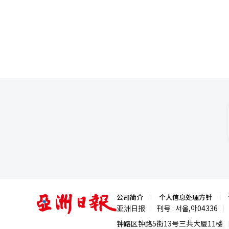
研究员韩智英（音）表示：“关
响，并形成一定的学习效应。” 27日，位于首尔中区的韩亚银行交易厅显示屏上显示KOSPI和KOSDAQ指数。【图片
来源 韩联社】
亚
公司简介
个人信息处理方针
洲
亚洲日报
刊号 : 서울,아04336
|
|
日
报
钟路区钟路5街13号三共大厦11楼