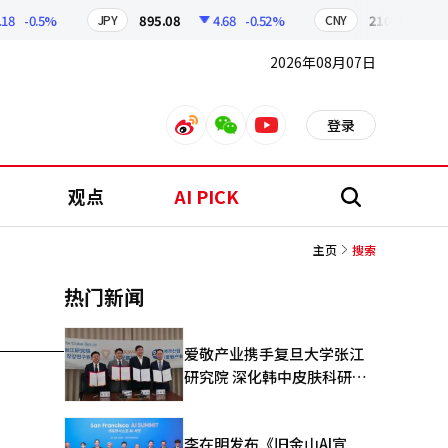
-0.5%
895.08
4.68
-0.52%
210.02
0.9
JPY
CNY
2026年08月07日
登录
weibo
weixin
youtube
观点
AI PICK
搜
索
主页
搜索
热门新闻
爱敬产业携手复旦大学张江
研究院 深化韩中皮肤科研合
作
李在明发布《旧金山AI宣