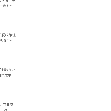
期。 据
费一年以上
进一步升至
今年1月
额同比增
，双方将以
桶4至5美
。合并后，
有望在低迷
解除减产措
而全球速卖
价基准布伦
关税政策让
括将生产
（约合人民
桶，但净增
内普
销商提前大
的合资案难
单方面保持
占有率（超
哥进口40
能转向亚洲
产地，全球
资可能对韩
管影片在北
结果作出任
制作成本和
极影
逐步复苏。
年第二季度
美元，全球
片来源 韩联社】
件成本上升
70万美
年第一季度
》杂志援引
贴审批流
房达到