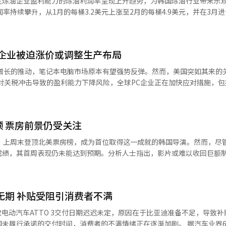
炼油企业盈利能力的炼油利润率呈现上升趋势，为韩国炼油行业带来乐观预
料，导致审批时间继续延长。过往重大企业合并审查案例中，公正委曾花
率持续攀升，从1月的每桶3.2美元上涨至2月的每桶4.9美元，并在3月
糕点”和“大象贝果”等知名线下甜点品牌的产品，并引入定点取货服务。
环比上涨2.1美元，达到每桶8.7美元。 炼油利润率是衡量炼油企业盈利
场增长5倍，已发展为固定项目。得益于此，ABLY食品品类今年2月交易
and Opus Holding已向公正委提交企业合并申请，一旦该申请获批
石油产品价格减去原油成本、运输及运营费用后的差额。业内普遍认为，每
司，Gmarket和全球速卖通（AliExpress）的100%股权将归其所有
企业提升品牌热度的重要手段。随着限量销售策略的不断深化，流通行业
被视为两大企业在韩国市场寻求协同效应的关键布
C企业被迫涨价或调整生产布局
将增加石油产量，同时石油输出国组织（OPEC）及OPEC+计划于下月
球大数据资源优化商品企划，同时扩大Gmarket卖家的海外销售渠道。
增加。其次，特朗普政府的关税政策抑制了原油需求。数据显示，国际油
求增长的推动，笔记本电脑市场原本有望强势反弹。然而，美国突如其来的
鲜配送能力。 然而，市场分析人士认为，新世界可能在合资公
从供需结构来看，今年全球炼油产能净增规模受限，供应
对关税冲击导致的盈利能力下降风险，全球PC企业正在加快应对措施，包
t业绩改善后再将其股份出售给阿里巴巴。新世界2021年以3.44万亿韩元
）和美国能源信息署（EIA）预测，今年石油需求将增加110万至140万
的数据显示，2025年第一
自2022年以来，该公司累计亏损已超过1600亿韩元，市场估值也有所下降。 业
比下降7.9%。2024年第四季度，为应对特朗普政府的关税政策，PC经
ng（24.5%）和NAVER（23.3%）占据主导地位，新世界与阿里巴巴
原油的韩国炼油企业成本竞争力下降。 值得注意的是，美国对加拿大和
。与此同时，市场寄予厚望的设备更换需求增长迟缓，PC经销商在追加订
委将审查重点集中在全球速卖通在韩国“海外直购（跨境电商）”市场的
为韩国炼油行业带来利好。美国每日从加拿大进口400万桶原油，从墨西
顶 票房前景仍受关注
公正委表示，目前尚无法判断该案的审查结果及时
油厂开工率下降。有分析指出，受关税影响无法出口美国的加拿大原油可
日进一步加征10%，使总税率达到20%。中国是全球笔记本电脑的主要生
法》的标准和程序进行严谨审查。公正委相关人士强调：“考虑到本次合
7》上周末登顶北美票房榜，成为首位取得这一成就的韩国导演。然而，尽
桶低约15美元，这将显著提升亚洲炼油企业的成本优势。 SK Innovation
将从竞争环境、公平交易等多方面进行综合评估，目前无法就审批期限及
成绩，其首周表现仍未能达到预期。分析人士指出，影片或难以收回巨额
上表示：“部分加拿大原油可能流向亚洲市场，这将对我们的业务产生积
而，随着关税负担加重，PC企业盈利能力下降，行业乐观情绪降温。 全球第二大
音）分析称：“油价的稳定将有助于缓解全球通胀和利率压力，推动需求
关税对公司业绩将产生负面影响。在2月27日（当地时间）发布的2025财
910万美元票房，成功登顶北美票房榜。北美以外市场票房收入达3420万
同时，中国为应对贸易战而实施的内需刺激政策也将成为利好因素。” 首尔市某加油站一景【图
给出了低于市场预期的盈利指引，并指出：“中国进口商品的关税以及零部
国市场表现突出，首周票房达900万美元，法国（290万美元）和英国（2
付无期 补贴受阻引消费者不满
幅增加库存，以应对新关税政策。分析师预计，这一库存调整将导致2025
难以覆盖华纳兄弟影业投入的1.18亿美元制作成本。此外，美国《综艺
款电动汽车ATTO 3交付日期迟迟未定，原因在于比亚迪准备不足，导致补
额外投入了8000万美元用于营销。业内估算，影片需在全球范围内累计票
承诺的交付时间，消费者的不满情绪正在逐渐加剧。 据汽车业界6日消息，