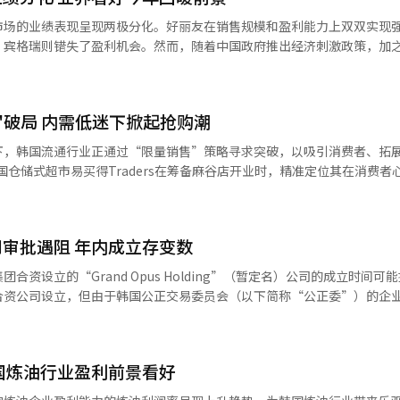
3.1%的受访者认为当前工作或事业状况"不
市场的业绩表现呈现两极分化。好丽友在销售规模和盈利能力上双双实现
占26.5%，“一般”占30.4%。对于未来一年家庭经济状况的预期，64.
，宾格瑞则错失了盈利机会。然而，随着中国政府推出经济刺激政策，加
。 针对当前经济困境，58.4%的受访者认为在物价领域
界20日消息，好丽友去年在中国市场的销售额达
措施；24.6%的受访者认为应加强"针对弱势群体的就业岗位支援"；在家
63亿元），同比增长7.7%。同期营业利润增长10.4%，达到2439亿韩元
施"加强解决家庭负债增加因素（包括居住费、教育费、医疗费）"等。韩经
持续扩展，为业绩增长提供了动力。” 值得一提的是，去年好丽友中国
取有效措施，以促进民生经济稳定发展。
"破局 内需低迷下掀起抢购潮
接供货调整为通过中间批发商的间接供货。尽管业务结构调整初期业绩有
现不佳，但盈利能力有所提升。去
下，韩国流通行业正通过“限量销售”策略寻求突破，以吸引消费者、拓
下降5%，成为农心所有海外市场中降幅最大的地区。分析认为，这主要受
责人表示：“在中国内需低迷的背景下，我们更注重盈利能力而非规模扩
版威士忌“Kimchangsoo威士忌单桶蛇年版”。该产品在开业30分
年在中国市场的销售额大幅增长75%。公司表
oo威士忌”因限量小批量生产，在威士忌收藏界享有盛誉。 食品企业乐天沃食品
以及其他定制化策略，成功推动了销售增长。 宾格瑞去年在中国市场的销
品强化品牌形象，顺应“地方经济”消费趋势。去年9月推出的秋季限量“扶余
.6%，但净利润仅为1.6亿韩元，同比下降92.4%。宾格瑞相关负责人表示
审批遇阻 年内成立存变数
远超原定三个月的销售预期。作为乐天沃食品与行政安全部、扶余郡联合
的营销费用导致利润下滑。公司计划今年以销售额增长为基础，通过提升
列将扶余特产板栗融入9款代表性产品，部分渠道供不应求，市场反响积极
资设立的“Grand Opus Holding”（暂定名）公司的成立时间可
咖啡品牌“石头翁马卡龙”推出的“迷你梦雪石头翁马卡龙”亦在上市两
合资公司设立，但由于韩国公正交易委员会（以下简称“公正委”）的企
在中国的广泛传播有望激发消费者对韩国食品的兴趣，从而推动销售增长。
产品通常按照三个月的运营周期生产，而该产品库存消耗速度超预期7倍，
士16日消息，新世界与阿里巴巴于1
品价格可能会有所上调。IBK投资证券分析师金泰焕（音）预测：“随
，但截至目前，公正委尚未正式启动审批流程。公正委表示，企业合并审查
价格。” 好丽友在中国市场推出的产品【图片来源 好丽
推出特色商品，实现差异化竞争。近期，Musinsa通过明星知识产权（I
批程序不会进
本月10日至16日，Musinsa在“圣水店@大林仓库”举办K-POP偶像
国炼油行业盈利前景看好
未提交公正委要求的补充材料，30天的法定审查期仍未开始。 如果新世界提
名粉丝凌晨排队。受活动成功带动，该期间到访“圣水店@大林仓库”的
，公正委可能再次退回材料，这将进一步推迟正式审批时间。一旦正式进