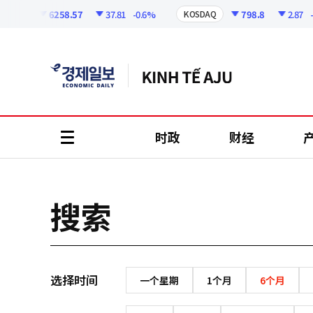
코
인
6258.57
37.81
-0.6%
798.8
2.87
-0.
SPI
KOSDAQ
정
보
时政
财经
all
menu
搜索
选择时间
一个星期
1个月
6个月