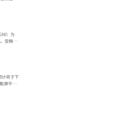
正常流
销售的中国
截至当地
，不仅需要
得补贴。
，如《杀
软件更新
的重要生
NI）为
的数字，尽
补贴。如
国供应链一
%。受韩元
0人以降低
》一部。在
在平泽港，
熊3：秘鲁
款销售车
须尽快制
.7%和
院票房逆
预售一周内即
预计将于下
 与此
于美国、德
业股票平均
传达“请耐
3.85万
亚迪是否
2月至4月的
价格变动的
幅下跌收
不足导致消
n 7等车
woom证券