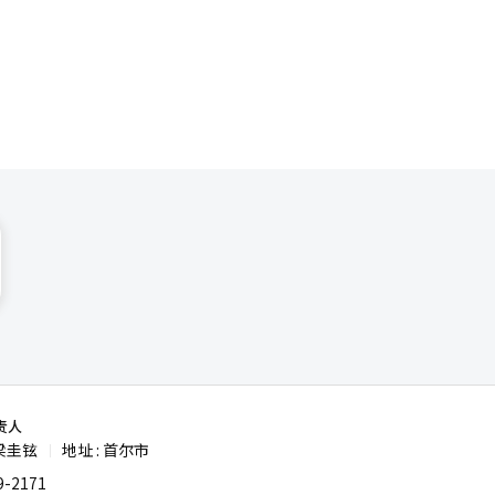
带来的影
责人
梁圭铉
地址 : 首尔市
|
-2171