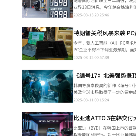
随着国际油价跌至三年新低，决定
数量较上月同期增长2.3倍。 电商平台ABLY则借助甜点限量销售扩大食品品类版图。自去年4月起，ABLY推出“接力
段，公正委仍有可能要求额外资
业界13日消息，今年综合炼油利润
甜点快闪店”，在线销售“万东
的时间进行审核。 据悉，新世界集团旗下的易买得于2月25日完成了对其特设法人“Emerald SPV”的合并，简化了
每桶7.6美元。最新数据显示，上周炼油利润率
2025-03-13 20:25:46
举行的第八次快闪活动交易额较首
控股结构。此前，阿里巴巴旗下的Gr
能力的关键指标，其计算公式为
长95%。 业内人士分析称，限量销售在内需低迷时期有助于打破固化的消费模式，并激发整体购买力。同时，精准
50:50的持股比例共同控制该合资公
元是炼油企业的盈亏平衡点。 市场分析指出，多重因素推动炼油利润率持续向好。首先，国际油价短期内预计将维持
定位目标群体的营销效应已成为
Gmarket与全球速卖通仍将保持各自平台的独立运营。 此次合资
特朗普关税风暴来袭 P
低位运行。美国总统特朗普已表态
的市场环境中寻求新的增长点。 乐天Wellfood于去年9月推出的秋季限量“扶余板栗系列”【图片来源 乐天
局。新世界希望借助阿里巴巴的全
施，预计全球原油供应将进一步
Wellfood】
今年，受人工智能（AI）PC需
通则计划利用Gmarket的物流中心和配送体系提升生
特原油5日收于每桶68.33美元，创2021年12月以来新低。 
PC企业不得不下调业务预期。面
司运营两至三年后，将Gmarke
压力有所缓解。国际能源署（IEA
工厂迁往美国或提高美国市场产品售价。 据市场研究机构Digitimes Research于11日发布
2025-03-12 00:57:39
币171亿元）收购Gmarket，但
设规模仅约30万桶。 此外，俄乌冲突缓和的预期增强了市场对俄罗斯原油供应恢复的期待。此前，俄罗斯以低价向
季度全球笔记本电脑出货量预计同
遍认为，鉴于韩国电商市场Coupa
中国、印度等国出口原油，导致未进口俄罗斯
量囤货，导致今年以来订单减少
以构成市场垄断。然而，若公正
墨西哥进口原油征收关税的政策也
《编号17》北美强势登
谨慎。 特朗普政府的关税政策给刚露出复苏迹象的笔记本市场泼了一盆冷水。美国政府自2月4日起对所有中国进口
过50%），则不排除以竞争限制为由拒绝审批的可能性。 对此，
万桶原油，关税政策导致美国炼
商品额外征收10%关税，3月3
间安排，未来将依据《公平交易
韩国导演奉俊昊的新作《编号1
市场。与中东原油相比，加拿大原油价格每
约89%的笔记本电脑产自中国。 市场原本预计，受Windows 10停止服务及AI PC需求增长的双重推动，2025年笔记
国电商市场产生重大影响，我们
美及全球市场取得了一定的票房
在上个月第四季度业绩电话会议
本电脑市场将同比增长4%以上。然
何断言。” 【图片来源 网络】
营销费用。 根据美国票房统计网站Box Office Mojo当地时间9日发布的数据，《编号17》于3月7日上映，首个周末
2025-03-11 00:15:24
响。”韩亚证券研究员尹在成（
PC制造商惠普（HP）已表示，
三天在北美的3807家影院斩获1
（2至4月）财报展望中，惠普
总票房达5330万美元。其中，韩
正在压缩利润空间。” 全球PC市场排名第一的联想（Lenovo）也受到了关税影响。由于其生产基地主要集中在中
比亚迪ATTO 3在韩交
元）同样贡献了不俗的成绩。 然而，此前业内预计该片首周北美票房或达2000万美元，实际成绩略低于预期。好莱
国，公司在2024年第四季度大
坞媒体指出，影片当前的票房表现
比亚迪（BYD）在韩国上市的首
联想PC出货量大幅下降。 面对关税冲击，PC企业正加速调整生产布局。一些企业计划将部分生产从中国转移至其他
业内人士观点称，《编号17》还
程未能顺利进行。对于比亚迪韩国未履行