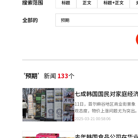
搜索范围
标题
正文
标题+正文
全部的
‘预期’
新闻
133
个
七成韩国国民对家庭经济
11日，首尔麻谷地区商业街景象【图片来源 韩联社】 一项调查显示，每
观态度，物价上涨问题尤为突出。 韩国经济人协会（简称“韩经协”）面向1000名成年男女进行关于《民生经
状及展望》的问卷调查，并于20日
2025-03-21 00:58:06
访者表示有所改善。在经济困难原
少"（11.9%）和"工作岗位不足及不稳定"（9.5%）。 在物价上涨
去年韩国食品公司在华业
就餐费"涨幅最大，其次为能源费用