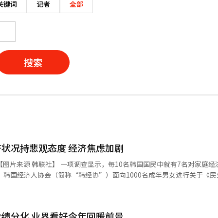
关键词
记者
全部
搜索
状况持悲观态度 经济焦虑加剧
10名韩国国民中就有7名对家庭经济状况持悲
济现
发布的结果显示，71.5%的受访者认为家庭经济状况同比有所恶化，仅28
因方面，71.9%的受访者将"物价上涨"列为首要因素，其次为"收入减
的具体领域方面，72%的受访者认为"食品及外出
绩分化 业界看好今年回暖前景
（11%）、租赁费（4.5%）和公共费用（3.4%）。据统计，54.1%