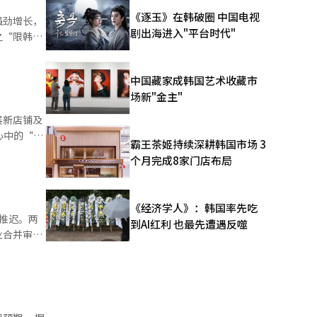
《逐玉》在韩破圈 中国电视
强劲增长，
2%的受访者
剧出海进入"平台时代"
之“限韩
庭负债领
。好丽友相
协表示，在
中国藏家成韩国艺术收藏市
场新"金主"
所波动，但
展新店铺及
中国在线渠
霸王茶姬持续深耕韩国市场 3
张。同时，
钟内即售
个月完成8家门店布局
板栗系
：“物流成
推进的“美
本地盈利能
《经济学人》：韩国率先吃
。 此
能推迟。两
到AI红利 也最先遭遇反噬
周内售罄。
业合并审批
” 此
显示出限
着美国等国
的法定期限
P）商品发
Lisa个人
外国消费者
入审查阶