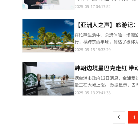
前，首尔共有37家米其林星级餐厅，还有58家入选必比登
议员金周暎、中国驻首尔旅游办
2025-05-17 04:17:52
家一星级餐厅和15家必比登推荐
业负责人、媒体记者以及南平市有关文旅茶企业
注。 在部分游客看来，米其林已经成为制定旅行路线的重要依据之一，韩国美食城市的品牌正在借助全球OTA（在线
襄盛举 坐落于中国福建省西北部的武夷山，是中国国家公园，以及中国目前唯一一处荣获双世界遗产称号的旅游胜
旅行社）和地图平台的联动获得更高的可见度和影响力。 韩国各
【亚洲人之声】旅游记
地，同时这里也是中国唯一一个被誉为茶文化艺术之乡的宝地
街、大邱的烤肠巷、全州的拌饭
梁，旨在突出山水之间的共鸣、探
在忙碌生活中，总想体验一场漂
食与夜间旅游战略，提升整体旅游吸引力。 韩国旅游发展局也正在积极推动“以食引客
平市市委书记袁超洪在致辞中表
行，横跨东西半球，到达了被称为“人间天堂”的斐济。 斐济位于
重点围绕“美食”这一外籍游客访韩
儒、释、道，建构了博大精深的
海域中，得益于180度经线穿境而过，斐
2025-05-15 19:33:29
道美食旅游33选”，形成系统数据库，并对内外全面推广。 此外，
枝散叶，朱子理学不仅对韩国社会文化产
裹挟着鸡蛋花的芬芳扑面而来，
Seoul）项目把首尔打造成全
武夷山，也将朱子文化再次带到
岛屿如同上帝随手撒落的绿松石
访”。
的山水之美，品味中国茶文化的
韩朝边境星巴克走红 带
循着潮汐的律动，第一缕晨光最
过此次推介会，进一步推动两国
播撒福祉，赐予岛民们健康与平静的生活。 斐济拥有举世闻名的海滩和海洋，珊瑚微粒
据金浦市政府13日消息，金浦
往来和文化交流。 韩国共同民主党国会议员金周暎致辞表示，这次的推介会为韩国民众提供了一个深入了解武夷山山
泽，仿佛踏在晚霞凝固的碎片上
量正在大幅上涨。 数据显示，去年全年爱妓峰和平生态公园共接待游客19.0234万人次，月均约1.5852万人次。今年
水之美、人文之韵和茶文化之妙
中，银色的沙丁鱼群则时而聚成
前四个月的游客数量已达12.9517万人次，
2025-05-13 23:41:33
页
爱，促进两国之间的文化交流与
抑或在甲板上一边看书，一边吹着海风。 来到斐济，才算体验了真正意义上的慢生活，任由时
加。去年全年共计1.6441万人次
中韩两国的友好关系注入新的活力。 中国驻韩国大使馆公参兼总领事钟洪糯在致辞中表示，武夷山是中国
是苏瓦街头还是珊瑚海岸，总能
均达3352人次，增长至去年的2.4倍。 游客数量的激增始于去年11月星巴克在爱妓峰和平生态公园
一
璀璨明珠，这座山不仅承载着中
间即兴的草裙舞步，沙滩上随性
星巴克店内无需望远镜即可一览
力，被联合国教科文组织列入世界文化和自然双重遗产名录。 
吸。这个被称作"天生快乐"的乐土，将热情的“B
上
1
道开丰郡海岸仅1.4公里之遥。 金浦市政府表示，除了星巴克的魅力之外，自2023年10月起实施的每月一次夜间开放
好源远流长，是相互成就的合作
巅。独有的土著风情、地道的KA
活动等政策也开始显现成效，逐渐推动爱妓峰成为国际旅游
子里亲身走进武夷山。”钟洪糯说。 ▲武夷山魅力尽显，朱子与茶文化再续前缘 朱子文化交流作为这次
点燃椰壳火炬，整片海域顿时化
峰瞭望台，改造后设有和平生态
一大亮点，专程邀请到了韩国朱
献上最真挚的赞叹。 笔者想这就是旅行的意义，即使有着不同肤色、不同语言，但感知的快乐一样。不论是追逐波