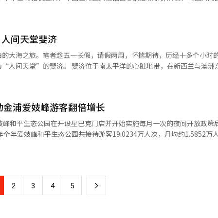
推荐。 去年釜山也首次进入米其林体系，一年之内就出现3
事处主任张若愚、首尔市新闻发言人辛宣宗等出席推介会，韩国旅游业界
，2025年总数预计增至19家。作为新兴美食城市，釜山也吸引众多国内
代表等100余名代表参加推介活动。 ▲推介会盛况空前，中韩代表共
地特色饮食早已实现旅游活性化，包括江陵的咖啡
：人间天堂斐济
。 这次的推介活动以自然山水为纽带，以朱子文化为桥
体验等。近年来，首尔推出“夜间美食体验”，釜山打造“本地美食巡游
寻人文的共同根源，以实现互利合作，加强两地间人民的友好感情和紧密联
泊的大海之旅。笔者趁五一长假，请假两周，怀揣期待，历经十多个小时
”的全球营销战略。今年计划
示，中国著名理学家朱熹曾在南平“琴书五十载”，授徒讲学、著述立说
南太平洋的心脏地带，在新西兰与澳洲东侧的蔚蓝
第一动力，推广饮食品牌“品味韩国”（Taste your Korea）并甄
理学思想体系。八百多年前，朱熹曾孙朱潜东渡高丽全罗道锦城，广传朱
济成为地球上最先拥抱黎明的既最东亦最西的国度。 初踏斐济，咸湿的海风
首尔观光财团也在通过“味道首尔”（Taste of
生深远影响，也成为促进中韩两国人文交流的纽带。 这次南平来到韩国推介
笔者恍然惊觉自己正站在《楚门的世界》里被无数次憧憬却从未抵达的终
球美食之都，并借助“首尔美食周”等体验活动，吸引潜在游客把“兴趣”
韩国，希望中韩两国人民能够借此机会，共同领略朱子文化的深厚底蕴，
，在南太平洋的丝绒蓝缎上熠熠生辉。 在这个被誉为“无癌乐园”的秘境
独特韵味。同时，他也表达了对中韩两国未来在文旅茶领域深入合作的期
动金浦爱妓峰游客翻倍增长
先吻上塔韦乌尼岛的棕榈树梢，为整座岛屿镀上金色的祝福。大自然以最
在文化旅游、茶文化等方面的交流与合作，实现互利共赢，共同促进两国
在阳光下闪烁着害羞的玫瑰色
爱妓峰和平生态公园在开设星巴克门店并开始实施每月一次的夜间开放政策
。当潜入海底时，被绚丽的水下世界所震撼，蓝绿相间的鹦嘴鱼穿梭在鹿
的宝贵机会。希望通过此次活动，能够进一步加深韩国民众对中国文化的
旋涡，时而散作银河。这里拥有不被打扰的绝对自由，可以畅享阳光、潜
月均3.2379万人次，较去年翻了一倍以上。 外籍游客数量也同时大幅增
合作，共同推动两国关系的不断发展。同时，他也预祝本次推介会取得圆
光在大海上流逝。无论
外籍游客到访，月均约1370人次。今年1月至4月已接待外籍游客1.3409
东南的一颗
看到当地人慵懒的微笑与旅人惬意的身影。整个国度仿佛浸染在音乐的律
内开设门店。这家
华文明的千年文脉，更以鬼斧神工的自然奇观，向世界展示着“丹山碧水
的吉他弹唱，空气中飘荡着香槟气泡与烤龙虾的馥郁芬芳，让人不由自主
朝鲜领土风貌，因此在社交媒体上获得“朝鲜景观星巴克”称号。公园距
“中韩地缘相近，文缘相通，人缘相亲，两国之间的友
ula”精神融入每一缕海风。 斐济民风真挚热忱，跻身全球幸福之
下
2
3
4
5
伙伴。希望未来更多的韩国朋友关注中国，了解武夷山、爱上武夷山，并
VA土酒、震撼的走火技艺以及迷人的草裙舞，令人叹为观止。当夜幕降临
胜地。 爱妓峰和平生态公园开放于2021年，前身为爱妓
推介活动的
作流动的星火森林。来自五湖四海的旅人在这梦幻光影中举杯相庆，为这
一
展馆、祖江瞭望台和生态探访路线等设施。金浦市政府预计，继今年2月累
子文化专家学者朱熹第28代子孙朱炯植、朱子文化专家姜元求与南平市朱