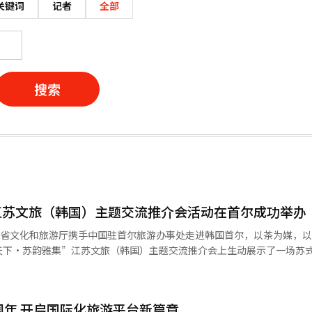
关键词
记者
全部
搜索
江苏文旅（韩国）主题交流推介会活动在首尔成功举办
苏省文化和旅游厅携手中国驻首尔旅游办事处走进韩国首尔，以茶为媒，
天下·苏韵雅集”江苏文旅（韩国）主题交流推介会上生动展示了一场苏
、中韩主流媒体代表及中韩友好社团、知茶爱茶人士近100人，共赴“
丝竹管弦，水孕万物的美好景象。潺潺水流声中，“水韵江苏”的文化I
周年 开启国际化旅游平台新篇章
厚。在流水鸟蹄声中，来自江苏的传统乐器古琴、二胡、笛子、洞箫，创