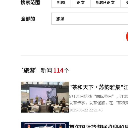
搜索范围
标题
正文
标题+正文
全部的
‘旅游’
新闻
114
个
"茶和天下·苏韵雅集"
5月21日恰逢“国际茶日”，江
以茶传事，以茶促旅，在“茶和
会”。活动吸引中韩文旅业界人士
2025-05-22 22:21:43
集”之约。 ◆品茗赏曲，双向奔赴文雅集会之约 活动的开场宣传片以水为“引”，茶为“饮”，生动展示了江苏的
江河湖海、江南风光、茶香四溢、
首尔国际旅游展览迎40
上，彰显江苏自然之美、人文之