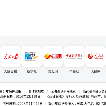
0万人次。 金浦市市长金炳秀表示：“金浦缺乏代表性的旅
—文化源自山水”展开交流对话。在交流对话中，专家们深入探讨了朱子文
页
悠然度过闲暇时光，这片南太平洋上的翡翠天堂都将镌刻在笔者的记忆中
峰，优先吸引大量游客。目前已经在短时间内完成第一阶段目标，接下来
理学在中韩两国间的传承与发展。他们一致认为，朱子文化作为中韩两国
济发展。”
认同，也为推动两国间的友好合作提供了强大的精神动力。 茶道作为中韩两国
介会上也得以精彩呈现。韩国茶文化研究院院长赵美兰和武夷山市茶艺师
范霞分别在推介现场呈现了首尔传统茶道以及武夷山大红袍茶艺。两位茶
场观众的阵阵掌声。 赵美兰院长的首尔传统茶道，细腻而优雅，
的深厚底蕴；而范霞会长的大红袍茶艺，则大气磅礴，充分展示了中国茶
两国茶文化的异同，更促进了中韩两国茶文化的深入交流与融合。 ▲武夷山邀韩
旅游领域的合作与交流，充分利用中国240小时过境免签政策，这次推
环节介绍，为了让韩国友人更好体验武夷
韩国旅游机构签订旅游合作协议，成立大武夷旅游协作体，在文旅产品宣
开展深入合作。在5月14日—16日这3天，持续送出价值18万韩元的优惠
家量身定制了许多贴心服务，推出山地高尔夫运动，完善韩语旅游标识引
人民日报
新华社
文汇网
中新社
人民网
打造一批韩国游客喜好的酒店、餐厅，引进了一批韩语解说人员，出台了
武夷山市旅游协会副会长张琴与韩国旅游协会副会长曹瓒铉、首尔特别市
学大武夷”合作框架协议》，武夷山市旅行社协会会长施洪军与韩国旅行
青少年保护政策
著作权规定
读者提供新闻线索
新闻稿件投诉负
韩方代表互
注册日期 : 2014年12月29日
《亚洲日报》发行人及总编辑 : 郭永吉、
|
，以表达友好情谊和期待未来深入合作的愿景。这些纪念品不仅承载了两
创刊日期 : 2007年11月15日
青少年保护负责人 : 王海纳 电话 : 02-739
|
|