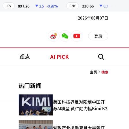
897.26
2.5
-0.28%
210.66
0.3
-0.14%
JPY
CNY
2026年08月07日
登录
weibo
weixin
youtube
观点
AI PICK
搜
索
主页
搜索
热门新闻
美国科技界反对限制中国开
源AI模型 黄仁勋力挺Kimi K3
爱敬产业携手复旦大学张江