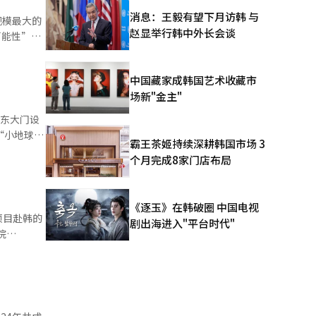
消息：王毅有望下月访韩 与
规模最大的
项目，融合
赵显举行韩中外长会谈
可能性”，
苏式审美空
旅游人大
内涵，彰显
中国藏家成韩国艺术收藏市
此奖项。韩
活力与成
场新"金主"
x会展中心
日在东大门设
洞庭碧螺
“小地球
霸王茶姬持续深耕韩国市场 3
4个市与郡
首尔
界嘉宾推
个月完成8家门店布局
旅行的现场
国际盛会
“江海有
奇，再到当
中排名第
sing
《逐玉》在韩破圈 中国电视
文
线路产品重
项目赴韩的
众们可以进
剧出海进入"平台时代"
各国大使馆
，精准拿捏
、更舒心。
完成房地产
大使馆推荐
江苏之旅的
江南等地提
购买旅行相
奏与舞蹈、
Vands
广注入新动
体验各种活
戏区”及韩