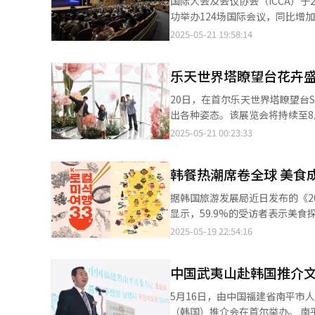
国际大会及会议协会（ICCA）于
国美食区，为首尔市民和外籍游客带来丰富多彩的文化体验。 
结束，在观众雷鸣的掌声中为本次活动划上了圆满的句号。 ◆“
询顾问公司戴德梁行（Cushman
功举办124场国际会议，同比增加
文化宣传展位计划展示并销售各
之为饮，发乎神农氏，闻于鲁周
院数量从2019年12月底的420
统计以来的历史最佳成绩。在亚
2025-05-21 19:58:14
平时较难接触的多元文化。有关202
扮演着重要的角色。江苏作为中
想象空间一带）的医院数量也从77家增至99家，增幅达28
位居首位，共举办154场国际会议
全球城市政策官表示：“通过‘
首尔，也是秉持着融入韩国社会
成鲜明对比。相比2019年12月
布拉格（131场）等紧随其后，
他还表示，“希望借助此次活动
鉴，进一步加深理解，增进友谊
少21.3%和9.3%。 在此趋势下，多家知名皮肤科医院积极开展面向外国人的营销活动。拥有20余家分院的Dr.evers
乐天世界塔瞭望台花卉
球第四，充分彰显了在全球医疗技术领域的领先地位。 为进一步战略
貌。”
皮肤科医院专门设立海外营销部，其他医院
坛、展览及节事活动）的高质量发展
20日，在首尔乐天世界塔瞭望台Seoul
2019年韩国皮肤科医院就诊的外国
MICE产业作为旅游业中附加值
出各种姿态。该展览会将持续至8
70.5044万人次，占比56.6
分。此外，首尔市还制定了中长期
2025-05-21 00:23:33
69.7%。同样，中国台湾（80.7
业集群，进一步完善会展基础设施体系。 首尔市观光体育局局长具宗元表示：“此次排名的提
（47.28%）等外国患者在皮肤科医院就诊的人数最多。 业界分析
举办能力的肯定，也是未来发展的
市场的发展。加上近年来“优雅地老去
产业的政策支持力度，同时积极
韩餐热潮席卷全球 美食
消费者越来越偏好自然温和的皮
据韩国旅游发展局近日发布的《2
显示，59.9%的受访者表示美
说，六成以上游客选择韩国的首要目的就是“吃”。 在奈飞（Netflix）、优兔
2025-05-19 22:54:16
交平台上，韩国美食已经成为内
禹英禑》中出现的紫菜包饭片段，直接引发
中国武夷山赴韩国推介
#KoreanFood标签的播放
播潮”背后，是韩餐正在从单纯的文化符号升华
5月16日，由中国福建省南平市
也在不断提升。自2017年首尔
（韩国）推介会在首尔举办。 南平市市委书记袁超洪、中国驻韩国大使馆公参兼总领事钟洪糯、韩国共同民主党国会