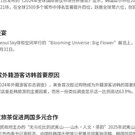
21日发布的《2024年全球国际会议市场分析报告》显示，韩国首尔市在20
“大使馆宣传区”设于DDP设计街，来自52个国家的
茶和天下·苏韵雅集”——跨越山海，和合共荣 “茶
 & Wakefield）数据，首尔江南商圈（新盆唐线新论岘站至江南站周边
21场，在全球1500多个城市中排名显著提升四位，跃居全球第六位，创自
国的纪念品和特色商品。值得一提的是，今年还可以接触到来自南美、非
公”，茶是承载历史和文化的“中国名片”。作为中韩文化交流的纽带，
家增加到去年12月底的539家，增幅达28.3%。同时，弘大商圈（弘大入口站
太地区排名中，首尔位列第二，仅次于新加坡。 从具体城市排名来看，奥
5首尔世界城市文化节的更多信息可通过活动官方Instagram账号获取。 首
国的文化大省在本年度国际茶日来临之际组织“茶和天下·苏韵雅集”活
.6%。 相反，医美行业的复兴与餐饮店和零售店的萎缩形
，葡萄牙里斯本（153场）、 新加坡（144场）、 西班牙巴塞罗那（14
首尔世界城市文化节’，全球市民在首尔共庆共享、在市中心即可体验世
、以茶交友、领悟“茶和”之道的原则，利用两国共享的东亚文化纽带，
底，去年江南站一带和弘大商圈的餐饮店分别减少9.4%和4.3%，零售店数
位居前五位。此外，首尔市在医学领域国际会议举办数量方面表现尤为突
，向全球展示首尔作为深受世界喜爱的城市、与全球城市以文化为纽带携
。
盛宴
性培育MICE产业（会议、奖励旅游、大型论
也运营国际事业部来开展多语种营销活动。 韩国保健福祉部数据显示，
，首尔市与首尔观光财团计划于今年投入95亿韩元（约合人民币4934.2
 Sky体验空间举行的“Blooming Universe : Big Flower”展览
患者仅8.6194万人次，占总访韩外国患者的14.4%，而在去年暴增718
最高的领域，具有消费水平高、带动效应强等特点，已成为现代服务业的重
月31日。
%。具体来看，日本患者以44.2311万人次人数最多，其中在皮肤科医院就诊
发展规划，计划至2031年在蚕室综合运动场及首尔站北部地区打造世界级
2%）、新加坡（79.53%）、中国大陆（64.17%）、泰国（63.34%）和
升是对首尔市国际会议
称，韩妆的国际影响力带动了韩国皮肤科医院旅游
新起点。我们将以此为契机，全方位提升城市综合竞争力，持续加大对国内
”（Well-Aging）和“慢慢地老去”（Slow-Aging）的国际美容
向全球推介首尔作为国际会议首选目的地的独特魅力。"
成外籍游客访韩首要原因
肤管理项目。
024年外籍游客实态调查》，美食首次超过购物成为外籍游客访韩的首要
食探店是赴韩旅游的主要因素，而另一份类似调查显示这一比例高达63.9%
（YouTube）、Instagram等全球社
容主角。奈飞烹饪综艺《黑白厨师》在非英语类节目中排名第一，而韩剧
美国超市开市客（Costco）紫菜包饭脱销。 在TikTok上，
文旅茶促进两国多元合作
量已超过50亿次，尤其是韩国街头烤五花肉的视频在全球范围掀起“吃播潮”
为具有结构性吸引力的旅游动力。 与此同时，韩国美食的国际认可度
人民政府主办的“无与伦比的武夷山——山水·人文·茶韵”2025年武夷
纳入《米其林指南》以来，韩国首都逐步构建起“世界美食城市”的品牌形