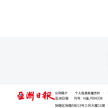
量突破50万人次后，截至今年年底的游客总数有望达到8
会副会长祝熹围绕“源头活水—
涛、沉浸于文明韵味，还是仅仅
游景点，我们决定重点培育爱妓
两国社会文化的影响，以及朱子
完善旅游基础设施，推动地方经
重要纽带，不仅加深了两国人民的文化
文化交流的重要载体，在这次推
非物质文化遗产武夷茶艺传承人
的技艺，将两国的茶文化展现得淋漓尽致，赢得了现
每一个动作都透露出韩国茶文化
魅力。茶艺表演不仅让观众领略到了
国客人共赴“无与伦比”之约 据了解，在过去的几年中，韩国已经成为中国武夷山入境旅游的重要客源市场之一，为
了进一步促进武夷山与首尔在文化
进一步加快推动中国武夷山至韩国首尔航线通航。 武夷山市市长余洲在推介
山，这次推介活动，武夷山将与
织与输送、合作机制与保障等方面
品。同时，我们在武夷山也为大
牌，提供POS机外卡支付服务，
奖励措施。 ▲深度合作协议签订，文旅茶领域迎新机遇 为进一步推动中韩两国文化交流的深入发展，加深两国人民
对彼此文化的理解，推介会上，
长赵泰淑签订《“万名韩国人游
亚
公司简介
个人信息处理方针
洲
邹积嬿签订《组团旅游合作协议》。 同时，为了推动两地未来在更多领域的合作，南平市、武夷山市还与
亚洲日报
刊号 : 서울,아04336
|
|
日
赠了代表当地文化的特色纪念品
报
钟路区钟路5街13号三共大厦11楼