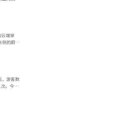
协会以及企
外游客的关
”，结合美
系。 南
的云端穿
，他融合
选出“韩国地
子理学、开
点。几百座
转化成“到
感受武夷山
里，时间遵
待，希望通
慷慨的姿态
人民的友好
后，游客数
角珊瑚丛
认识和喜
水、冲浪，
满成功，为
万人次，月
动中，椰林
”的独特魅
地放慢呼
离朝鲜黄海
在未来的日
，原住民
处人间净土
计游客数
子文化研究