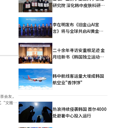
研究院 深化韩中皮肤科研合
作
李在明发布《旧金山AI宣
言》将与全球共启AI黄金时
代
二十余年寻访安重根足迹 金
月培新书《韩国独立运动圣
地：向旅顺口追问历史》出
版
韩中航线客运量大增成韩国
航空业"香饽饽"
以茶会友，
式“文雅集
苏韵雅
热浪持续侵袭韩国 首尔4000
处避暑中心投入运行
P跃然纸
新谱曲合奏