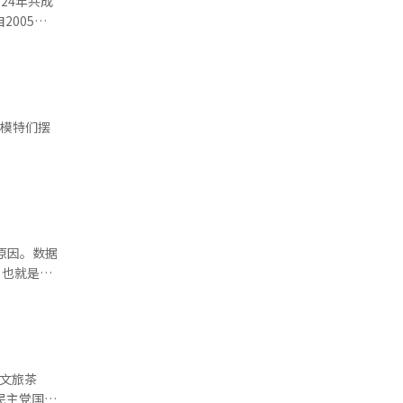
24年共成
）的皮肤科医
2005年
洲、中东等
茶文化一直
至KT&G
地利维也纳
尔市
动远赴韩国
2场）、捷克
界文化”。
促进文明互
量也分别减
出，位居全
手同行的风
万元）。‌
上，模特们摆
%至
要组成部
的患者占比
MICE产
加拿大
MICE
趋势，外国
原因。数据
。也就是
《非常律师
。这股“吃
山文旅茶
象。截至目