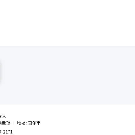
化对中韩
。
计划进一步
文化交流的
协会会长、
艺师以精湛
文化的独特
介活动也将
发、客源组
组合产
导牌、介绍
一列入境游
旅游协会会
社协会部长
责人
梁圭铉
地址 : 首尔市
|
地的文化精
-2171