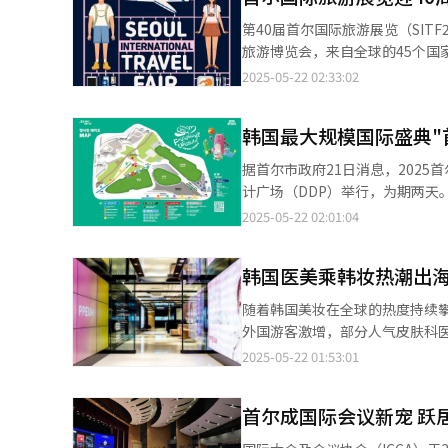
江苏民歌，世界名曲《茉莉花》拉开了本次活动序幕。 ◆“印象江南
第40届首尔国际旅游展览（SIT
过“茶艺展示”、“茶品与茶衍
旅游博览会，来自全球的45个国
了品茗、闻香、赏器、听曲等可
通过此次展会可以预测旅游产业的未来发展动向与趋势。 1986
2025-05-22 02:33:02
间。 “观赏+体验”，参与感拉满。与会嘉宾近距离直观江苏茶及茶的衍生品、现场体验非遗漆扇制作技艺、品鉴江
步发展，当前已经成为国际旅游业
苏茶叶、茶点、茶器等，并与现
奖”，以此感谢为旅游产业作出
了江苏非物质文化遗产的创造性
韩国最大规模国际盛典"
国国内与海外共7人获奖，组委会计划今后每年
果。 ◆再续双面江南之缘——茗叶传递“茶和”之事 2019年联合国大会将5月21日定为国际茶日，2022年“中国传
届世界旅游产业大会（WTIC）
据首尔市政府21日消息，2025首尔世界
统制茶技艺及其相关习俗”列入
与全罗北道全州、群山、扶安一带举行。 6月5日活动首日，来自柬埔寨、印度尼西亚、泰国
计广场（DDP）举行，为期两天
春、南京雨花茶及扬州富春茶点的制作技艺。 以“水韵江苏”“茶旅江苏”“茶和
等亚洲主要国家的领导人将出席
村”，市民与游客可以尽情体验来
2025-05-22 02:01:04
江苏茶，以苏州洞庭碧螺春、南
的地域特色美食，将韩国美食旅
世界城市文化节始于1996年1
介江苏茶的历史、茶与生活、茶
考察来探索区域旅行的全球化战略。 第4届世界旅游产业大会（WTIC）与联合国世界旅游组织、PATA
之一，每年吸引众多市民和外籍游客参与。去年参观
情，南通有请”，南通文旅推介
关联手合作，扩大韩国旅游产业规模
韩国医美乘韩妆热潮出海
地标DDP举行。首尔市政府去年
下的江海休闲之旅，让现场嘉宾心驰神往。 ◆“青山一道同云雨”——互利共赢，深化合
旅游展览的全新尝试“艺术与旅游的融
四（23.5%），仅次于光化门（48
大亮点，当属免签入境政策﹑江
随着韩国美妆在全球的热度持续
Star 2025”是诠释韩国现
化节共有来自67个国家的驻韩
磅推出，紧抓“韩国人中国周末游”
外国游客激增，部分人气皮肤科医院开始直接在海外设立
行切身体验。 与此同时，首尔国际旅游展览为参展者提供的各种福利也十分吸睛。展会提供海外机票、国内外旅游代
文化与旅游宣传展位、世界立方体图
流量密码，为赴苏旅游的韩国游
（PPEUM）计划今年第四季度
2025-05-22 01:53:01
金券、酒店住宿代金券等总价值超过1亿韩元（约
DDP和谐广场 （Oullim S
现场更是送上江苏非遗项目礼品
合同签署。该医院主营激光美容
准备了特备节目、青岛啤酒畅饮
的10个海外表演团的精彩演出
期待值拉满。 随后，为江苏入境旅游发展打开全新局面，江苏旅游（韩国）推广中心与首尔特别市观光协会共同签署
供“PPEUM国际”项目，包含
关产品。 今年展会参展国家中不仅涵盖秘鲁、印度、不丹等小众国家，西班牙、希腊与克罗地亚等欧洲国家艺术之旅
泰国曼谷的传统舞蹈，以及日本北海道的传统乐器“
首尔成国际会议新宠 跃
《中（江苏）韩双边高品质旅游
Clinic）也于今年1月新增横滨分院。 业内人士表示：“外国游客在韩期间，医美项目的消费金额达到1
与非洲野生动物探险、东南亚本
景点的“世界立方体图片展”、
力。 活动最后，来自江苏的昆曲艺人以婉转的唱腔现场演绎了昆曲经典作品《牡丹亭·游园》【步步娇】片段。演出
（约合人民币5.1894万元）以上。如
动也是本次首尔国际旅游展览的