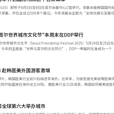
，文雅市集”——沉浸式体验非遗魅力 活动通
F2025）即将于6月5日至8日在首尔会展中心C馆举行。该展会是韩国国内
生品”、精选宜兴紫砂壶观赏、非遗漆扇制作技艺等江苏代表性非遗体验
家参展，并在此设立500多个展位。今年该展会主题为“全球庆典与发展
视、可触、可赏、可品的“文雅之集会”打造了非遗与现代生活相连接的
年举办的第一届首尔国际旅行展会与韩国旅游产业同
界的重要标杆与交流平台。为了纪念展会40周年，今年首次增设“2025
场嘉宾面对面讲解江苏茶与茶点的制作技艺，深入了解江苏茶文化的丰富
贡献的业内人士，并且计划未来以“旅游业界的诺贝尔奖”为目标来颁发
转化和创新性发展，也体现了文旅融合新时代里中国茶文化传承与保护的
首尔世界城市文化节"本周末在DDP举行
选拔10名获奖者并增加奖金额度。 与此次展会一同举行的还有“第4
”，该展会以“可持续发展的旅游产业变化与挑战“为主题，并在首尔coe
城市文化节（Seoul Friendship Festival 2025）5月24日至25
联合国教科文组织人类非物质文化遗产代表作名录，这其中便涵盖了苏州
、马来西亚、斯里兰卡
。今年的主题是“世界与首尔的文化同行”，DDP一带届时化身成为一个
共生”三个部分生动推介中国茶、
旅游领袖论坛。此后将在全罗北道全州举行美食论坛，通过宣传全罗北道1
自全球67个国家的美食、甜点、服饰、游戏、表演和图片等多样文化内容。 
京雨花茶、扬州富春茶点等3项制作技艺为宣传点，面向参与本次活动的各
行推广到全球，实现韩国美食国际化。同时，在群山、扶安一带通过区域
0月，最初为庆祝“首尔市民之日”而举行，当前已经发展成为首尔代表性的
与文化、茶与观光，领悟“茶和”之原则，促文明互鉴；此外推介环节上
等世界旅游机
人数超过27万人次。 今年的文化节在深受外籍游客喜爱的首尔
以江海风光为序娓娓道来，从鉴真东渡的历史意义，到张謇创造的时代传
，实现国际化战略目标，并提供业界相关人士与企业的交流平台。 今年首尔国际
 赴韩医美外国游客激增
对2500名外国人进行的《首尔调查》结果显示，DDP在首尔主要旅游景点
作 此次江苏文旅推介会的最
合”表现十分亮眼。由art-plus总经理赵丁一（音）策划的“K-Art Ri
.4%）、古宫（36.8%）和汉江（23.8%），累计接待游客超过1亿人次。 本届
苏省内便利支付政策与江苏针对韩籍客群制定的长短期两条“双城记”游
攀升，韩国医美行业前仆后继进军海外。近年来，为接受激光美容等医美
代美术与旅游咨询相结合的展览。通过现场绘画、艺术对谈和作家签名会，观
大使馆和文化中心参与，主要活动包括世界传统服饰体验、世界文化表演、
、“江苏的高尔夫球场长满了韩国人”“China Travel”等话题热潮
分院。 据医美行业21日消息，韩国丽芬聚美容医院
片展、世界美食与甜点区、韩国美食区等，内容丰富，形式多样。 活动期间在
客带来实实在在的福利与全新旅行灵感，让“畅游江苏”更便捷、更安心
在日本东京新宿开设首家海外分店，规模达1000平方米，本月初在当地已
合人民币52万元）的奖品。 为了迎接韩国显忠日假期，展会组委会
quare）设有特别舞台，观众可以欣赏首尔友好城市和友好交流城市、各国驻韩
、南京汤山温泉酒店住宿券以及南京雨花茶精品套盒大奖，将参会嘉宾对
、肉毒素美容等医美项目，在韩国设有约20家分店，并且在明洞、弘大、
大会以及多样的文化演出。同时访客可以在中小型旅行社展位以优惠价格
。演出包括来自老挝万象和印尼雅加达的传统表演、中国北京的传统乐器演
中英日等语言服务。另一家已在东京新宿开设海外首店的韩国本思皮肤科医院（
绳文太鼓”表演等。 此外，活动还包括介绍30多个国家标志性
居全球第六大举办城市
业发展友好互助备忘录》。此次战略合作，将为江苏旅游在韩国市场的推
000万韩元
地徒步探险等也纷纷参展。访客可以与各国旅游发展局直接沟通，并亲自
试穿各国传统服饰的“世界传统服饰区”、体验传统游戏的“世界传统游
今韩式美容美妆热潮正从传统化妆品扩展至医美领域。” 据全球房地产服务和咨
一大亮点。