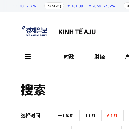
코
인
5
75.43
-1.2%
781.09
20.58
-2.57%
KOSDAQ
USD
정
보
时政
财经
all
menu
搜索
选择时间
一个星期
1个月
6个月