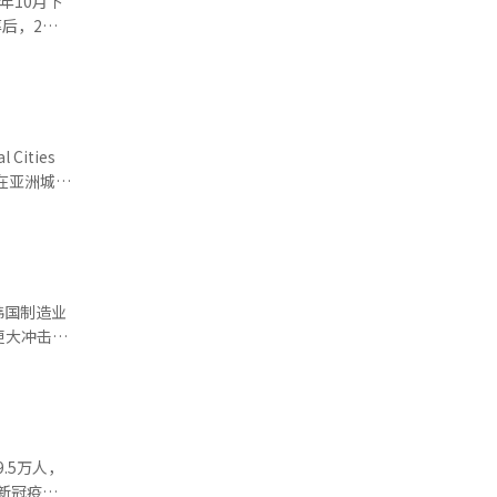
与失能而陷
后，2月
像玫瑰即使
也
环轨道。他
资金流向房
层
ities
展。他强
合人民币
并在亚洲城市
 他还
仍存在明
政
力与主动
增长的平均
三甲，展现
降息空间。
近期经济增
步强化韩美
韩国制造业
更大冲击。
147
可再生能源
比例远高于
能力方面，
持政策，确
加30个
度不仅将直
不再受威
.1个百分
.5万人，
利亚