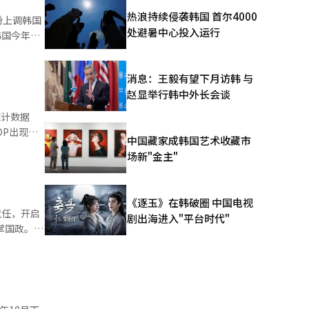
的低速回升
热浪持续侵袭韩国 首尔4000
纷上调韩国
处避暑中心投入运行
速度。这一
长预期改
保持中立，
消息：王毅有望下月访韩 与
政府计划推
赵显举行韩中外长会谈
上调，以及
%。巴克莱
高通胀水
DP出现
中国藏家成韩国艺术收藏市
国内
场新"金主"
资也以半
为全球供应
《逐玉》在韩破圈 中国电视
就任，开启
剧出海进入"平台时代"
出口（出口
括开放青瓦
约合人民币
严肃面对国