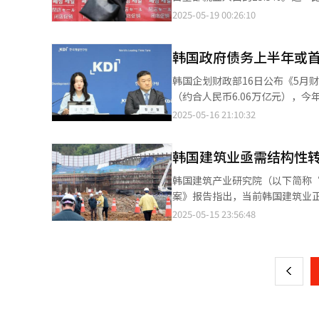
港排名第72位，深圳与北京分别位
为基础，构建有效威慑体系，同
（1.8%）。 值得注意的是，韩国制造业对中美两国的合计依赖度为24.5%，远高于日本（17.5%）和德国
等因素影响，制造业就业比重近年呈
2025-05-19 00:26:10
大邱第321位，光州第328位，清州第332位，大田第341
因非法戒严而受损的军队荣誉与国民信任，坚决
（15.8%）等主要竞争国家。
比重持续下滑，从1月的15.8%降
与伦敦已连续两年蝉联冠亚军。近
家，坚定不移地推进“光之广场
恐超过其他国家。 报告还指出，韩国制造业GDP中对海外需求的依赖程度从2000年的52.7%升至2023年的58.4%，
的最大降幅。 疫情暴发后，制造业特别是半导体产业依托出口恢复增长。韩国银行（央行）发布的以经济活动类型划
球金融中心指数》（GFCI）中位列第
言：“过去拯救了现在，死者拯
增长5.7个百分点。与此同时，国内需求依赖度则从4
韩国政府债务上半年或首
分的国内生产总值（GDP）数据
市”排名中位列第12位，展现出
民在深重伤痕中开出希望之花的召唤，全力描绘国家新愿景。 
示，随着美国关税政策强化及全
并未同步改善。分析认为，当前
韩国企划财政部16日公布《5月财
履职。自当选以来，他迅速投入
提升制造业竞争力，政府与政界
岗位有限。叠加国内外不确定性上升，企业
（约合人民币6.06万亿元），
月制造业就业者中，20至29岁群
半年中央政府债务预计首次突破1200万亿韩元。 政府计划在上半年发行补充预算
2025-05-16 21:10:32
意愿与机会双双受限，凸显结构性就业矛盾。 外部风险亦在加剧。特朗普政府自3月
加上原本预算，今年国库债券发行总
25%关税，并计划将此类关税扩
元的国库债券，如果按照计划在第
征收对等关税，对韩适用税率同为25%。 尽管韩美已通过“2+2通商协商机制”将关税实施
韩国建筑业亟需结构性转
期的1145.9万亿韩元增加50万亿韩元以上。 包括地方政府债务在内的国家整体债务在加
商争取豁免，但目前韩国对美出
亿韩元，较原本预算增加7.4万亿
韩国建筑产业研究院（以下简称“
汽车为主，贸易摩擦将对韩国整体经济造成较大冲击。 关税影响已初
财政动向仅公布中央政府债务，地方
案》报告指出，当前韩国建筑业正
实际GDP环比下滑0.2%，较此
政府债务自2019年的699万亿韩元
型方案。 通过多维度数据对比分析指出，当前行业下行呈明显的加速态势。数据显示，2023年建筑订单量同比下滑
2025-05-15 23:56:48
页
要集中在化学品、机械设备等领域。 尽管关税效应尚未全面显现，但经贸不确定性扩大已对企业投资和消
（48.6万亿韩元）的增长幅度较疫情初期有
16.6%，显著高于2008年6.1
打击。数据显示，4月出口同比增
财政和实行减税政策。其中共同
关键指标建筑完工额在2007至200
一
6.8%。5月1日至10日，整体出口额同比锐减
划推动第二轮补充预算。如果新政
2024年3.2%的负增长，行业拐点特征凸显。 在投资领域，2022年和2024年建筑投
国经济增长的预期。韩国开发研究
外，反映国家财政状况的管理财政
上
幅均超过2008年2.7%的水平。
0.8%；国际货币基金组织（IMF）
（GDP）的3.3%，财政赤字率
峰值（16.5599万户），但同比增幅高达28
亦多次表示，今后将在综合考虑
如果符合预期，则是2000年代以
显示，金融危机时期，建筑业销售净利润
新冠疫情时期（-0.7%）。 KDI指出，在财政余力逐渐减弱的当前，应该对新增财政支出保持谨慎态度。KDI经济展望