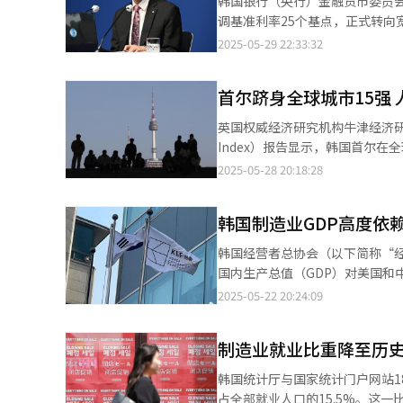
韩国银行（央行）金融货币委员会29日召
民赋予的“建设新国家”的历史
调基准利率25个基点，正式转向
入困境的民生与经济，以及被装甲车与自动武器践踏的
再次降息25个基点。4月由于韩元兑美元汇率波
2025-05-29 22:33:32
口，民生、经济、外交、安全和
显著下滑，有必要进一步下调基准利率以缓解经济下行压力。 
身处阴影也终将向阳绽放，国民也在混乱与绝望中找
内生产总值（GDP）环比下滑，加
任务，宣布将立即启动紧急经济
首尔跻身全球城市15强 
有观点认为，在财政政策配合不
表示：“即将启动的民主党政权李在
地产市场，进一步推高房价并加重家庭债务负担。 事实上，受降息和房地产
英国权威经济研究机构牛津经济研究院（O
面，李在明承诺，将以国民大团
韩国五大商业银行（KB国民、新韩
Index）报告显示，韩国首尔在
调，有必要彻底查明因内乱而引发
3.8万亿元），环比增加3.4069万亿韩元，增速较上月
中位列第二，仅次于排名第9的
2025-05-28 20:18:28
表示，韩国社会应当摆脱意识形
1.5%调降至0.8%。主要原因包括
显不足。 据悉，该指数采用多维度评估体系，从经济实力、人力资本、生活质量、环境可持续性和城市治理能力五大
府”向“支持与鼓励型政府”转
（KDI）同样将今年GDP增长预
核心领域，基于去年权威数据进
性。 在经济秩序方面，他明确表示：“绝不容许威胁国民生命、侵害工人正当权益、压迫弱者的行为，也不会放任以
预期也仅为0.
韩国制造业GDP高度依
出一线城市在全球格局中的领先地位。 首尔在本年度评估中呈显著进步。具体来看，经济领域（包括
不正当交易扰乱市场秩序、破坏公平竞争的现象。” 在外交与安保政策
市场指标）位列全球第18位。
行实用主义外交方针，主动应对
韩国经营者总协会（以下简称“
长乏力及人口老龄化等结构性挑战，经济领域的排名
日三边合作，并本着实用主义原则处理与周边国家的关系。 他指
国内生产总值（GDP）对美国
尔聚集高等教育机构和跨国及大型
人工智能（AI）、半导体等战略
数据显示，2023年韩国制造业GD
2025-05-22 20:24:09
位）、环境（第514位）等领域，得分相对较
为中心的绿色社会转型。他提出，将
全球平均水平42.4%，也高于日本的40.6%、美国
价格与供给不足成主要制约因素
面，李在明提出要打造文化繁荣
需求带动产生的GDP。也就是说
近年来韩国政局的持续动荡对评分产生负面影响。 牛津经济研究院指出，韩
制造业就业比重降至历史
立全球内容新标准，力争跻身全球五大文化强国和软实力
单位的本国产附加值，则海外需求带动产生的GDP为30个单
但前总统尹锡悦执政期间实施紧
国家”为核心课题，必须彻查世
（10.8%）占比最大，成为韩国
韩国统计厅与国家统计门户网站1
接影响治理排名，更可能对城市发展的其他领域产生深远影响
胁。 关于对朝政策，李在明表示，将以“朝鲜GDP两倍规模的国防预算”及“世界第五的军事实力”、韩美军事同盟
点，但中国的占比则从6.2%增至
占全部就业人口的15.5%。这一比