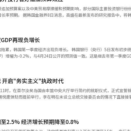
可能呈现的三种路径，包括出现缓慢恢复的“U形”复苏、形似耐克标志
模追加预算案以及中美贸易摩擦缓和预期影响，部分国际主要投资银行纷
底衰退”。 在这三种情景中，现代经济研究院把“钩形”复
发布的研究报告中，将韩国今年经
。在该情景下，韩国经济即将进入复苏阶段，但改善速度慢于去年下行的
调至1.1%。高盛表示，鉴于美国关税不确定性有所缓解，中美两国经济增
超过预期，财政政策更侧重于提升未来潜力而非刺激当前经济，货币政策
等因素，将韩国今年经济增长预期上调至1.1%。 高盛预测，若中国出口
，多家国际投资银行近期纷纷上调对韩国2025年
望相应增长1.6%，这将为韩国今年GDP增长提供有力支撑。此外，韩国
的经济增长预期从0.7%上调
GDP再现负增长
算案，预计该财政刺激措施将拉动GDP增长0.3个百分点。 巴克莱银行同样在
百分点。高盛解释称，这一调整是美国关税风险的缓解、中美两国增长前景的
将今年增长率预期从0.9%上调至1%，明年预期则从1.4%提升至1.7
度经济出现负增长。 韩国银行（央行）5日发布初步统计数据
9%上调至
措施将对GDP增长产生积极影响。不过，该行也提醒，若财政刺激措施推
）增幅为-0.2%，与4月24日公开的预测值一致。这是继去年第一季度G
。巴克莱与高盛一样，认为这一上调主要受韩国财政政策的积极影响。
，将韩国今年增长预期从1%上调至
2%，第三和第四季度仅维持0.1%的增长后，时隔三个季度再次出现负增长。 受
明年的增长率预期分
季度投资明显萎缩。因建筑工程项目减少，建筑投资下滑3.1%，设备投
%，调整方向与国际投行截然相反。 然而，央行本月2日公布的数据显示，
，创下自去年第一季度以后一年来的新低。 文娱等服务消费低迷导致民间
值未达1%，为0.985%。 这一系列下调反映出韩国经济面临的严
 开启"务实主义"执政时代
支出有所减少，但实物支出增幅与上一季度持平。 出口因化工产品、机械设
济的冲击程度超出预期，对出口导向型的韩国经济构成重大威胁。韩国作
然气等能源类产品为主减少1.1%。 从第一季度各领域对经济的贡献度
午11时，在首尔汝矣岛国会本馆中央大厅举行简约的就职仪式，正式宣誓
依赖度较高，贸易摩擦带来的不确定性直接影响企业的生产决策。
间消费（-0.1%）等内需拉低增长率0.5个百分点，拉低整体经济增速。净
农林渔业增长4.4%，制造业以
夫妇入场、国民礼仪、就职宣誓、就职致辞及退场等核心程序。 行政安全部表
工程低迷影响下滑0.4%。 服务业整体下降0.2%，金融保险、信息
空白”的施政基调，本届总统就职典礼大幅删减传统礼仪程序，取消了包
胯”。 同日公布的《2024年国民账户》结果显示，初步
会议长禹元植、最高法院院长曺喜
I）为3.6745万美元，同比增长1.5%，按照韩元标准为5012万韩元（
2.5% 经济增长预期降至0.8%
议员和国务委员等主要政界人士。 李在明在就职致辞中首先表示，今
年3月5日公开的初步数据相比，人均GNI和增幅均有所上升。
总统职责，致力于成为包容并服务全体国民的“全民总统”。他强调，将