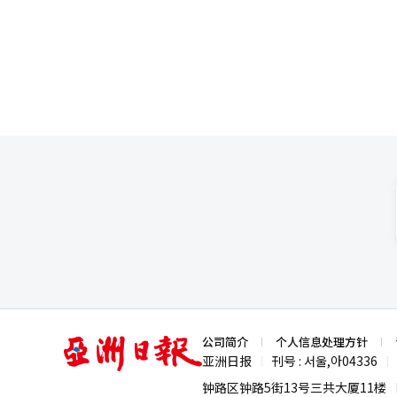
年的3.4%；同期，销售营业利润
室长郑圭哲表示，考虑到近年来
的下行速度与风险程度均已超过金融危机时期。 报告将“经济增长乏力”列
进一步明确，不宜贸然继续补充
（GDP）增长率从2007年的5.8
冠疫情前一直维持在3%左右。而近年来
和2026年将维持在1.5%至2
率从5.25%快速下调至2%的政策
明显放缓。 建研院指出，原材料及人工成本上涨推高施工成本，挤压企业利润空间并加剧房价压力，再加上信贷紧
缩、高利率环境及家庭数量增长
通胀、高负债及美韩利率倒挂的
行业的可行性亦面临挑战。”
亚
公司简介
个人信息处理方针
洲
亚洲日报
刊号 : 서울,아04336
|
|
日
报
钟路区钟路5街13号三共大厦11楼