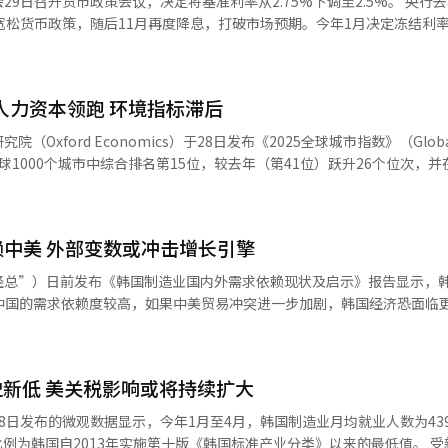
开货币政策会议，决定将基准利率从2.75%下调至2.5%。 央行去年10月下
命令。他指出：“是时候修复因政治对立而遭滥用的安保与和平，因冷漠
宽松货币政策，随后11月再度降息，打破市场预期。今年1月决定冻结利率
民主主义。” 李在明表示，韩国正站在历史性转型的十字路
动剧烈，央行暂停降息操作。 央行在声明中表示，鉴于经济增长预期
民主等各领域正面临多重危机叠加。他援引“六月玫瑰”的意象称：“就
市场分析认为，受内需低迷影响，今年第一季度实际国
到了前行的方向。” 他将“恢复民生、振兴经济”列为施政首要
上美国关税政策对出口造成冲击，央行因此选择降息来刺激消费和投资。 不过，
安全战略工作小组（TF），以国家财政为引水工程，推动经济重回良性循
人力资本领跑 环境指标滞后
足的情况下，单纯依靠持续降息提振经济的效果可能有限，反而可能推动
明政府，将是以正义为基盘的统合政府、以务实为原则的实用政府。” 在政治
政策宽松等因素影响，截至本月22日，
xford Economics）于28日发布《2025全球城市指数》（Global C
结为契机，终结长期困扰社会的分裂政治，推动国家走向稳定与可持续发
、韩亚、友利、NH农协）的家庭贷款余额达到746.4917万亿韩元（约
全球1000个城市中综合排名第15位，较去年（第41位）跃升26个位次，
的民生、经济、安全、民主主义崩溃的真相，依法追责并建立再发防止机制。
有所加快。 央行当天还大幅下调今年经济增长预期，从此前的
日本东京。报告指出，首尔在人力资本领域表现突出，但在环境质量等方面
态的桎梏，并将新政府定位为“实用市场主义政府”，提出将从“管控型
建筑投资低迷、内需疲软以及美国关税政策等多重不利因素叠加。 韩国开发研究院
型，构建以“负面清单制”为核心的监管体系，进一步激发企业的创新活
期从1.6%下调至0.8%。以4月底为准，海外八大投资银行对韩国今年经济
行综合量化分析。在全球榜单中，美国纽约、英国伦敦和法国巴黎分列前
8%。 经济专家普遍认为，央行或将摆脱低增长困局视为当务之急，预计下半年仍有进一步
赖中美 外部变数或冲击增长引擎
GDP规模与就业
上，李在明强调，将以国家利益为出发点，推
报告分析指出，虽然首尔拥有雄厚的产业基础和完备的经济体系，但受制于
全球经济与安全格局的转变。他表示，将在坚实的韩美同盟基础上，进一
经总”）日前发布《韩国制造业国内外需求依赖现状及启示》报告显示，
提升受到一定制约。 在人力资本方面，首尔位居全球第5位。首
出，国家必须重拾增长与发展的动力。他承诺，将对
和中国的需求依赖度较高，如果中美贸易冲突进一步加剧，韩国经济恐面临
企业，在该领域评价颇高。然而，在生活质量（第129位）、治理能力（第
性高科技产业进行大规模投资与支持，并以应对气候危机为目标，加快向
P总额为4838亿美元，其中58.4%（2824亿美元）源于海外需求。这一
低，成为制约城市发展的主要短板。 在生活质量方面，居高不下的住房
构建机会与成果共享的公平增长体系，实现国家结构的根本性转变。 文化政策方
的24.1%和中国的29.9%。 报告解释称，海外需求依赖度是指海外
。环境方面，因空气污染问题突出及气候异常现象频发而评价低迷。治理
国家，进一步提升韩国文化产业的国际竞争力。将通过积极的文化艺术扶
，如果韩国为了生产产品从中国进口20个单位的中间材料，并在此基础上追
国自民主化转型以来长期保持政治稳定，
新低 美关税影响或将持续扩大
强国之列。 在社会安全领域，他强调以“建设安全、和平的
位。 在各国需求所占比重方面，美国（13.7%）和中国
急戒严及后续弹劾风波，导致治理效能受损。未来韩国政治危机的化解程
越号、梨泰院、五松地下车道等重大社会灾难的真相，确保国民生命财产
制造业最重要的海外市场。美国的占比较三年前的2000年（14.8%）下降1
8日发布的微观数据显示，今年1月至4月，韩国制造业月均就业人数为439
。 在亚洲城市中，日本东京以第9名位居高位，中国香
10.8%，几乎翻倍。紧随其后的是日本（2.6%）、印度（1.9%）和澳大
例为韩国自2013年实施第十版《韩国标准产业分类》以来的最低值。 受新冠疫情