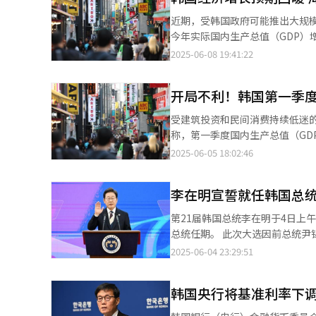
今后走势，现代经济研究院提出
近期，受韩国政府可能推出大规
（“钩形”复苏），或在短暂反弹后再次陷入衰退的“双
今年实际国内生产总值（GDP）增长率预期。 据韩国金融界8日消息，高盛在最新
苏作为最有可能出现的基本情景
济增长率预期从此前的0.7%上
2025-06-08 19:41:22
情景的前提是全球贸易摩擦强度
善，以及韩国政府即将实施的财政刺激措施
整体宏观政策应对较为保守，难以形成足够的复苏动力。 与此同时
实现5%的增长，韩国对华出口有
实际国内生产总值（GDP）增长率的预期。 高盛在上月16日发布的报告中，把韩国今年
开局不利！韩国第一季度
出规模相当于其GDP1%的第二轮追加预
至1.1%，上调幅度为0.4个
近期报告中调高对韩国的经济预期，
受建筑投资和民间消费持续低迷的拖累，韩国第一季
韩国可能出台财政刺激政策的反映。 巴克莱则在上月30日发布的报告中，把韩国今年的经济增长预期从0.
同样认为，韩国政府的财政刺激
称，第一季度国内生产总值（GDP
1%，上调幅度为0.1个百分点
平，可能会制约韩国央行货币政策的调整空间。 摩根士丹利也加入了上调阵营
1.2%的增长，第二季度跌至-0.
2025-06-05 18:02:46
1.1%，明年预期从1.4%提高至1.5%。 值得注意的是，韩国银行（央行）于上月29日将今年和
外经济不确定性扩大的影响，第一
别从1.5%下调至0.8%、从1.8%下调至1.6
导体制造设备等机械类需求减少萎缩0.4%
全球41家金融机构提出的韩国今年GDP增长预期均
李在明宣誓就任韩国总统
消费环比下降0.1%，政府消费虽因医保
峻挑战。美国关税政策对韩国经
备等表现低迷整体下滑0.6%，进口以原油、天
第21届韩国总统李在明于4日上
链的重要组成部分，对国际市场
来看，建筑投资（-0.4%）和民
总统任期。 此次大选因前总统尹锡悦遭弹劾而提前举行，李在明在未设立总统交接委员会的情况下直接接掌国政。就
减去进口）增幅推动经济增长0.2个百分点。 从各行业来看，电力燃气水务增长5.2%，
职仪式被最大限度简化，仅保留总统
2025-06-04 23:29:51
化工产品、机械设备为主下滑0.6%，建筑业受建筑
示，为贯彻“最大限度减少国政
通讯业有所增长，但运输、批发零售、住宿餐饮业表现“拉
台、军乐队鸣放礼炮及大型文艺演出等活动。 当天现场出席人员约300人，包括国
统计去年韩国人均国民总收入（GN
韩国央行将基准利率下调至
大等五大宪政机关首长，以及各党派代表、国会
26万元），增幅为6.1%。与今
后将秉持实现“国民大团结”的