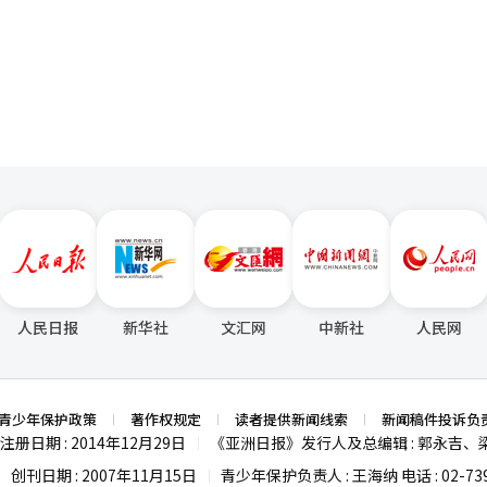
率也从6.4%下滑至5.2%，进一步从4.8%降至3%。建研院强调，当前行
页
管理财政收支赤字大幅持续，当前财政已经处于宽松运作阶段，如果经济
为首要风险因素。韩国国内生产总值
预算。
%降至2008年的3%，2009年进一步降至0.8%，但2010年强劲反弹至7
，韩国GDP增速在2022年为2.7%、2023年为1.4%、2024年为2%
%的低位区间，呈长期低速增长趋势。同时，金融环境约束明显增强。与200
响应相比，2024年仅实现0.75个百分点的温和调整（3.5%降至2.75%
放缓等因素持续抑制住宅需求，成为建筑业长期低迷的原因。报告指出：
复杂环境下，货币政策空间受限；加之财政赤字持续扩大，通过大规模财
人民日报
新华社
文汇网
中新社
人民网
青少年保护政策
著作权规定
读者提供新闻线索
新闻稿件投诉负
注册日期 : 2014年12月29日
《亚洲日报》发行人及总编辑 : 郭永吉、
|
创刊日期 : 2007年11月15日
青少年保护负责人 : 王海纳 电话 : 02-739
|
|