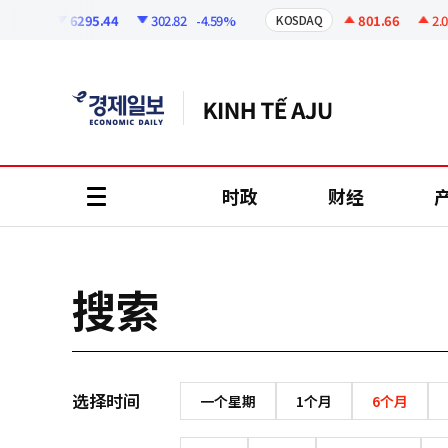
코
인
6295.44
302.82
-4.59%
801.66
2.07
SPI
KOSDAQ
정
보
时政
财经
all
menu
搜索
选择时间
一个星期
1个月
6个月