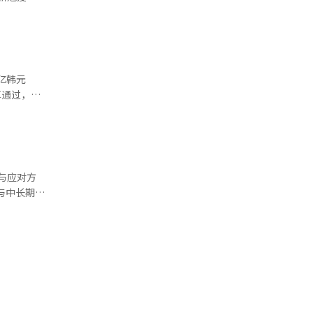
314位，
，必须恢复
四个月，该
业所受冲击
年2月以来
发布的《全
学奖时的感
百大旅游城
，将回应国
后指标，
强调，为了
较低，新增
亿韩元
算通过，上
体进入制造业
.7万亿韩
对韩国等国
，较去年同
以半导体与
的是，月度
与应对方
央
与中长期转
.8%，主
元）和去年
此外，建筑业
比减少
正式表态计
峰值转为
化。 此
%下调至
内生产总值
008年历史
0.8%，
2020年
降至2023