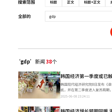
搜索范围
标题
正文
标题+正文
全部的
‘gdp’
新闻
38
个
韩国经济第一季度或已触
韩国现代经济研究院8日发布《
底，并在第二季度进入复苏周期，但经济复苏的速度预计较
现负增长。现代经济研究院分析称，受
2025-06-08 23:24:11
前经济状况的经济同步指数循环
变动值也同步呈现上升趋势。现经
韩国经济增长预期回暖 
还警告称，如果自第二季度起受到美