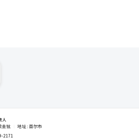
业各项指标
下行趋势未
%，此后至新
，2025年
8年基准利
），降息速度
“在当前高
政刺激提振
责人
梁圭铉
地址 : 首尔市
|
-2171