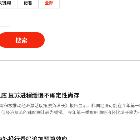
关键词
记者
全部
搜索
底 复苏进程缓慢不确定性尚存
亟需积极推动经济激活以摆脱负增长》报告显示，韩国经济可能在今年第一
为缓慢。 今年第一季度韩国经济环比增长率为-0.2%，呈
第一季度经济过度低迷影响，第二季度有望实现经济反弹。 数据显示，反映当
变动值自今年1月起已连续3个月上升。此外，反映未来经济趋势的经济先
研指出，民间消费和建筑投资等内需领域依旧处于萎缩状态，复苏势头疲软。
海外投行看好追加预算效应
国关税上调政策的强烈影响，韩国经济可能面临骤然下滑的风险。 关于韩国经济