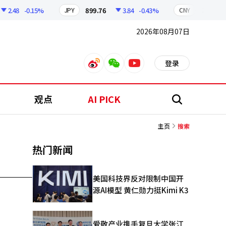
2.48
-0.15%
899.76
3.84
-0.43%
210.96
JPY
CNY
2026年08月07日
登录
weibo
weixin
youtube
观点
AI PICK
搜
索
主页
搜索
热门新闻
美国科技界反对限制中国开
源AI模型 黄仁勋力挺Kimi K3
爱敬产业携手复旦大学张江