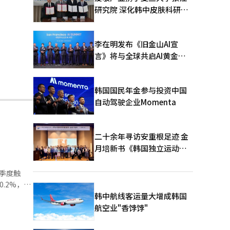
研究院 深化韩中皮肤科研合
作
李在明发布《旧金山AI宣
言》将与全球共启AI黄金时
代
韩国国民年金参与投资中国
自动驾驶企业Momenta
二十余年寻访安重根足迹 金
月培新书《韩国独立运动圣
地：向旅顺口追问历史》出
版
季度触
韩中航线客运量大增成韩国
行指数循环
航空业"香饽饽"
 报告