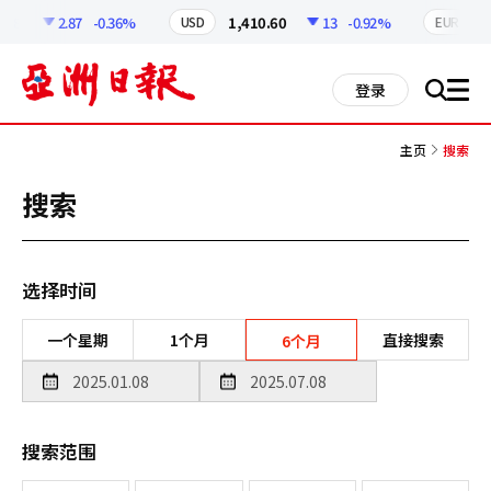
코
인
.8
2.87
-0.36%
1,410.60
13
-0.92%
1,
USD
EUR
정
보
all
登录
搜
men
索
主页
搜索
搜索
选择时间
一个星期
1个月
直接搜索
6个月
搜索范围