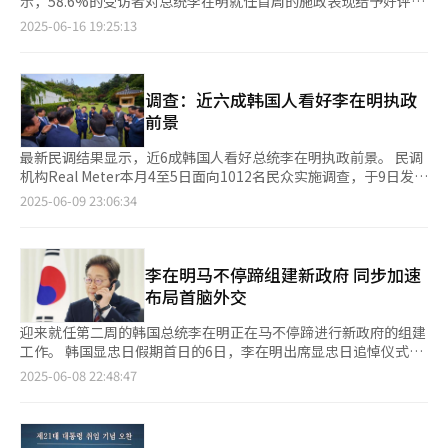
示，58.6%的受访者对总统李在明就任首周的施政表现给予好评，
州与全罗道地区的支持率最高，达到78.9%。其次为济州道
差评率为34.2%，另有7.2%的受访者回答不清楚。 Real Meter分
2025-06-16 19:25:13
（64.8%）以及仁川与京畿道地区（62.3%）。除大邱与庆尚北道
析指出，李在明就任总统后，韩国综合股价指数（KOSPI）突破
地区（49.2%）外，其他地区的积极评价均超过五成。 从年龄层来
2000点大关推动经济指标改善期待升温，先后与中日首脑通话，
看，除20-29岁群体外，其余年龄段对李在明总统执政的正面评价
并与经济团体举行座谈会，积极推进补充预算案等一系列民生经济
均超过50%。其中40-49岁群体支持率最高，达73.3%。其次是
领域举措受到好评。 与历届总统就任首周支持率相比，李在明高
调查：近六成韩国人看好李在明执政
50-59岁群体（70.2%）和30-39岁群体（54.9%）。20-29岁群体
于尹锡悦（52.1%）和朴槿惠（54.8%），但低于文在寅
前景
的支持率为49.6%，相对较低。 关于李在明未来的执政表现，
（81.6%）和李明博（76%）。 从受访者居住地区来看，光州、
60.5%的受访者表示看好，较上一轮调查上升1.1个百分点；
全罗道居民好评率最高达75.8%。保守势力集中的大邱和庆尚北道
最新民调结果显示，近6成韩国人看好总统李在明执政前景。 民调
34.3%表示不看好，较前一周下降0.6个百分点；另有5.3%的受访
最低，为47.7%。首都圈地区中，仁川、京畿道为62.6%，首尔为
机构Real Meter本月4至5日面向1012名民众实施调查，于9日发布
者表示不确定。 此外，Realmeter于19日至20日面向全国1008名
56.4%。 按照受访者年龄来看，40-49岁对李在明施政好评率最高
结果显示，58.2%的受访者看好李在明执政前景，35.5%持反对意
2025-06-09 23:06:34
18岁以上选民进行的政党支持率调查显示，共同民主党的支持率为
为73%，20-29岁最低为42.8%。 对于李在明未来执政前景，
见，另有6.3%表示不清楚。 Real Meter分析称，与前几任总统相
48.4%，较前一周下降1.5个百分点。国民力量党则上升1.0个百分
59.4%的受访者持积极看法，较前一周上升1.2个百分点，34.9%
比，看好李在明的比重相对略低。根据Real Meter在历届总统当选
点至31.4%，两党之间的差距由19.5个百分点缩小至17个百分点。
表示不看好，另有5.7%回答不清楚。 政党支持率方面，共同民主
后实施的民调结果，看好李明博和文在寅执政前景的分别为79.3%
其他政党方面，改革新党支持率为4.9%，祖国革新党为2.9%，进
党为49.9%接近半数，较前一周上升1.9个百分点，国民力量党为
和74.8%，看好朴槿惠和尹锡悦施政前景的分别为64.4%和
李在明马不停蹄组建新政府 同步加速
步党为1.6%。
30.4%，环比下滑4.4个百分点。 Real Meter称，李在明就任总统
52.7%。 虽然看好李在明施政前景的比重较尹锡悦高出5.5个百分
布局首脑外交
后，推进一系列民生政策及检察系统改革，促使支持群体进一步凝
点，但与李明博相比远低21.2%。 从各地区来看，对李在明正面评
聚。而国民力量党围绕下一届领导机制持续混乱，前总统尹锡悦的
价最高的是光州和全罗道，为85.3%，大邱和庆尚北道最低为
迎来就任第二周的韩国总统李在明正在马不停蹄进行新政府的组建
司法风险持续等负面因素导致该党支持率持续下滑。
39.6%。首尔为57.6%，京畿道和仁川为59.9%。 从年龄段来看，
工作。 韩国显忠日假期首日的6日，李在明出席显忠日追悼仪式，
49-49岁和50-59岁对李在明持积极评价比重最高，分别为76.6%
并突访首尔铜雀区一处传统市场，亲自视察民生和经济情况。随
2025-06-08 22:48:47
和70%，60-69岁和70岁以上分别为50.9%和48.9%，20-29岁为
后，他通过秘书室长宣布总统府高级幕僚和秘书室的组织人事调
41.3%，在各年龄段中垫底。 调查还显示，李在明亟需解决的国政
整。当天晚上，他还与美国总统唐纳德·特朗普进行约20分钟的通
课题主要有恢复经济稳定民生（41.5%）、对检查及司法系统进行
话，重新启动受政权交替影响而暂停6个月的首脑外交活动。 7
改革（20.4%）、促进国民团结解决矛盾（12.8%）、改革政治朝
日，李在明没有安排公开日程，但总统府方面表示，李在明已受邀