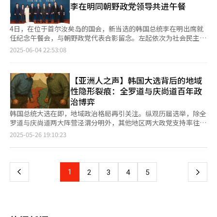
李在明同朝野政党领导共进午餐
野协治（8.3%）、出台解决低生育老龄化政策（4.6%）等。 政党
参加本月15日至17日即将在加拿大举行的七国集团（G7）首脑会
支持率方面，国民力量党为48%，较上一次调查上升1.2个百分
议。由此可见，李在明在没有总统交接委员会的情况下，以人事安
点，国民力量党为34.8%，较上一次调查下滑0.3个百分点，两党
排和首脑外交布局为主轴度过他任期内的首个法定假期。 李在明
4日，在位于首尔汝矣岛的国会，新当选的韩国总统李在明出席就
差距扩大至13.2%。 Real Meter分析称，在总统选举取得胜利和
即将在一周后出席G7首脑会议，而与美国之间的贸易谈判截止期
任纪念午餐会，与朝野政党代表合影留念。左起依次为社会民主党
新政府上台的影响下，两党支持率差距有所扩大。共同民主党在首
限也近在一个月之内。作为就任不到两周的总统，李在明首次登上
党首韩昌旼、进步党党首金在妍、祖国革新党代党首金宣旼、共同
2025-06-04 22:53:08
尔、湖南地区、忠清道、釜山及庆尚南道支持率均衡上升，而国民
多边首脑外交舞台，因此他是否会与美国、日本等主要国家领导人
民主党党鞭朴赞大、国会议长禹元植、国民力量党紧急对策委员会
力量党则在败选后，在大邱、庆北，以及20-29岁的传统支持层基
举行会谈引发多方关注。对此，李在明可能正在为各种外交场景作
（临时领导人）金龙泰、改革新党代党首千河览、基本收入党党首
础上加剧集结。
幕后准备。 在韩美贸易谈判方面，李在明与特朗普在通话中一致
龙慧仁。
【亚洲人之声】韩国大选背后的地域
表示，希望尽快达成双边都满意的协议，但在韩美利益分歧依旧明
性隐形裂痕：全罗道与庆尚道百年政
显的情况下，如何打破僵局成为关键议题。面对美国的“本国优
治博弈
先”政策，李在明亟需在一个月内实现他宣示的“务实外交”战
略，首要一步如何迈出可能是当前最令他苦恼的问题。 在紧迫的
韩国总统大选在即，地域政治格局再引关注。纵观历届选举，除全
外交、安全、贸易议题之外，李在明预计还会继续加快政府人事的
罗道与庆尚道两大阵营泾渭分明外，其他地区两大政党支持率往往
后续安排。各部门长官人选需经过人事听证会，总统府方面表示不
势均力敌。这种独特的政治地理现象，折射出韩国社会深层次的结
页
2025-05-26 19:10:23
会急于推进，因此幕僚人选预计会优先完成。各部门则计划先行任
构性矛盾。 全罗道与庆尚道的地域矛盾已根深蒂固，超越单纯的
命次官，以确保政务不会出现空白。 8日，总统秘书室长姜勋植召
地域竞争范畴，演变为根植于历史积淀、政治博弈、经济分化及社
一
开记者会公布相关人事安排。李在明宣布任命前共同民主党资深议
会文化认同差异等多维度的结构性对立。 地域矛盾的源头可追溯
员禹相虎为总统府政务首席秘书，前JTBC代表理事李圭渊为宣传
至朝鲜王朝的“南人党争”。全罗道作为“南人”派系的大本营，
上
1
下
2
3
4
5
沟通首席秘书，以及检察官出身的律师吴光洙为民政首席秘书。考
在17世纪后期惨遭肃清，自此被排除在权力核心之外。而庆尚道因
虑到李在明即将出国出席G7峰会，有观点认为部分长官人选可能
毗邻旧都庆州，长期把持着官僚体系的重要地位。 日本殖民统治
一
会在他出国前公布。 一位执政党核心人士接受采访时表示：“内
时期，结构性差异进一步加剧。日本殖民政府出于殖民利益，在庆
阁人事方面目前维持不过急处理的基调，计划先任命次官，但部分
尚道优先兴建港口、铁路与轻工业，釜山、大邱等地逐步发展成近
岗位可能会同时公布长官和次官人选。”即将在本月12日正式启动
页
代工业重镇。而全罗道仍以农业为主，现代化进程远落后于东南部