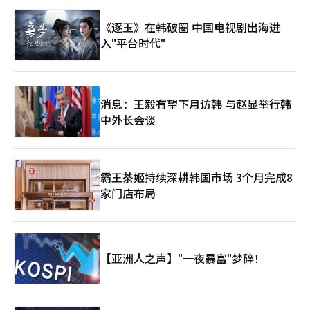
反思传统保守阵营的世袭政治结构，地域忠诚度对政治倾向的影响
力明显下降。尽管老一辈中仍存留着基于地域的情感隔阂，但整体
《逐玉》在韩破圈 中国电视剧出海进
社会正呈现出超越地域主义的融合态势。 全罗道与庆尚道之间的
入"平台时代"
地域矛盾，本质上是涉及政治权力分配及区域发展公平性等的深层
社会议题。要真正消解“互相看不惯”的情绪，需要政策层面的资
源再分配和文化层面的相互理解 ，从根本上重建区域间的社会信
任，才能实现真正的民族和解与社会整合。
消息：王毅有望下月访韩 与赵显举行韩
中外长会谈
霸王茶姬持续深耕韩国市场 3个月完成8
家门店布局
【亚洲人之声】"一夜暴富"梦碎！