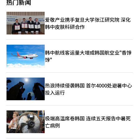
热门新闻
的国家政策企划委员会计划讨论政府组织改编议题，相关长官人选
工业区，为后来的经济差距埋下伏笔。 韩国建国初期的政治格局
安排也可能会与此同步推进。 关于首届内阁长官人选的“风
进一步固化了地域差距。首任总统李承晚出身庆尚南道，执政期间
声”也不断传出。副总理兼企划财政部长官候选人方面，前国务调
政权资源倾斜倾向显著。此后，朴正熙、全斗焕 、卢泰愚等庆尚
爱敬产业携手复旦大学张江研究院 深化
整室长具润哲、前总统秘书室政策室长李昊昇以及民主党议员金太
北道出身的军人总统相继执政数十年，形成了以庆尚道为核心的权
年等人选有望得到任命。 有望晋升为副总理级别的行政安全部长
韩中皮肤科研合作
力垄断体系。蔚山、浦项、釜山等庆尚道地区被重点培育为重工业
官候选人方面，李在明竞选时期担任秘书室长的民主党议员李海植
基地，获得大规模的基础设施投资与政策扶持，实现了快速工业化
是有力人选，而“亲文”的前庆尚南道知事金庆洙也存在一定可
与经济腾飞。反之，全罗道被边缘化，导致就业市场萎缩、公共投
能。 保健福祉部长官一职上，前疾病管理厅长郑银敬是最有力人
资匮乏，逐渐沦为韩国工业化进程中的“发展盲区”。 1980年爆
选；国土交通部长官方面，民主党议员尹厚德和文振硕可能入选；
发的“光州民主化运动”是地域情绪彻底撕裂的转折点。光州市民
韩中航线客运量大增成韩国航空业"香饽
环境部长官人选则民主党议员金星焕有较大可能得到任命。
反对军事政权而被血腥镇压，在全罗道人民心中留下深深的创伤，
饽"
也成为全罗道认同进步、民主化运动的重要标志。从此，全罗道与
以庆尚道为代表的保守政权之间的政治裂痕难以弥合。 政治倾向
形成结构性分裂格局。庆尚道普遍支持保守派政党，强调秩序与经
济发展；而全罗道则长期支持进步派，追求社会改革与公平分配。
热浪持续侵袭韩国 首尔4000处避暑中心
这种“投票地图”的对立逐渐演变为选举中的“红蓝分裂”。 文
投入运行
化与性格差异也加深了误解。全罗道人语调温和、倾向于婉转表
达，但往往被误解为“不直接”“话多”；而庆尚道人语气直接、
个性果敢，却被视为“粗鲁”“强势”。这些刻板印象在媒体和综
艺上被反复呈现，进一步放大彼此间的文化隔阂。 然而，随着代
际更替与社会转型，韩国地域对立的传统格局呈显著消解趋势。年
极端高温席卷韩国 连续五天报告中暑死
轻世代对地域身份的认同度持续弱化，加之政府持续推进“地方均
亡病例
衡发展”政策 ，全罗道基础设施与科技产业正逐步提升，逐渐
从“民主圣地”转型为AI产业枢纽。同时，庆尚道年轻一代也开始