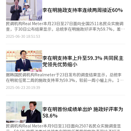
率未能过半。 政党支持率方面，共同民主党为53.8%，国民力量党
李在明施政支持率连续两周接近60%
为28.8%，仅6个月来首次跌破30%大关，两党支持率扩大至
25%。 Realmeter称，对李在明政府施政表现的积极评价正在转
化为执政党支持率的上升。改革新党、祖国革新党和进步党的支持
民调机构Real Meter本月23日至27日面向全国2511名民众实施调
率分别为3.2%、3.1%和0.6%。
查，于30日公布结果显示，总统李在明施政好评率为59.7%，差评
率为33.6%，另有6.8%回答不清楚。 与上周相比，李在明的好评
2025-06-30 18:51:53
率上升0.4个百分点，连续两周接近60%。Real Meter分析称，李
在明发表就任后首次施政演说，出台高强度贷款管制措施及一系列
民生经济政策，果断安排人事团结支持阶层推动好评率上升。但国
务总理候选人金民锡的资格争议，以及李在明缺席北约首脑峰会等
李在明支持率上升至59.3% 共同民主
引发负面评价。 从受访者所在地区来看，光州及全罗道对李在明
党领先优势缩小
施政好评率最高为79%，其次依次为济州（65%）、仁川及京畿
道（62.4%）等。从年龄段来看，除20-29岁外，全体年龄段对李
据韩国民调机构Realmeter于23日发布的调查结果显示，总统李
在明的好评率均过半数，尤其是40-49岁好评率最高达76%，50-
在明就任第二周的施政支持率为59.3%，较前一周小幅上升。 16
59岁和60-69岁分别为71.9%和58%。 政党支持率方面，共同民主
日至20日，Realmeter受《能源经济新闻》委托，对2514名成年
2025-06-23 20:19:39
党为50.6%，较上次调查上升2.2个百分点，自李在明就任总统以
人进行电话自动应答（ARS）方式实施问卷调查。调查结果显示，
来，共同民主党支持率首次突破50%。国民力量党为30%，较上
59.3%的受访者对李在明的执政表现给予正面评价；认为表现不佳
次调查下滑1.4个百分点，两党支持率差距扩大至20.6%。 Real
的占33.5%，另有7.2%的受访者表示不清楚。与前一周相比，正
Meter分析称，共同民主党主导立法议程、启动物价对策工作小
面评价上升0.7个百分点，负面评价则下降0.7个百分点。
李在明首份成绩单出炉 施政好评率为
组、推动民生法案等受到积极评价。
Realmeter分析称，因七国集团（G7）峰会召开、韩国综合股指
58.6%
（KOSPI）突破3000点等好消息，带动支持率上升。但由于国务总
理候选人金民锡引发的资格审查争议，以及房地产市场过热等负面
民调机构Real Meter本月9日至13日面向2507名民众实施调查显
议题浮出水面，支持率出现下滑趋势。 从地区来看，李在明在光