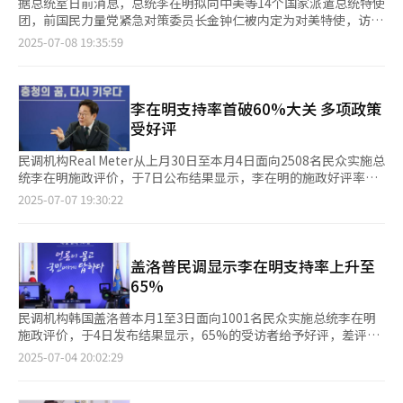
据总统室日前消息，总统李在明拟向中美等14个国家派遣总统特使
团，前国民力量党紧急对策委员长金钟仁被内定为对美特使，访美
时间将在同美方协商后敲定。 据悉，除金钟仁外，共同民主党最
2025-07-08 19:35:59
高委员李彦周、议员金宇荣也被提名为访美特使团成员。李在明委
派政界重量级人士组成对美特使团，主要负责与美方进行对等关税
谈判、韩美首脑会谈日程等重大议题。金钟仁作为韩国政界元老级
人物，影响力横跨进步与保守阵营，与美国共和党部分人士也交情
李在明支持率首破60%大关 多项政策
颇深。在今年总统选举前夕的5月8日，李在明曾与金钟仁举行非公
受好评
开午餐会晤，当时李在明就运营国政问题征求了金钟仁的建议。
前国会议长朴炳锡或被任命为对华特使，朴炳锡曾于2020至2022
民调机构Real Meter从上月30日至本月4日面向2508名民众实施总
年担任第21届国会议长，在韩中议会、政党交流拥有丰富的经验，
统李在明施政评价，于7日公布结果显示，李在明的施政好评率为
共同民主党议员金太年也被提名为对华特使团成员。前国务总理丁
62.1%，这是李在明就任总统一个月以来支持率首次突破60%大
2025-07-07 19:30:22
世均有望被任命为对日特使，对澳大利亚特使或为前国会议长金振
关。差评率为31.4%，另有6.5%回答不清楚。 李在明的施政好评
杓，对波兰特使或为前国情院院长朴智元，对英国特使或为共同民
率自就任后连续4周上升，与上一周相比，好评率上升2.4个百分
主党议员秋美爱，对法国特使或为前法务部长官康锦实。 根据外
点，差评率下降2.2个百分点。 Real Meter分析称，李在明就任一
交惯例，特使团最终名单和派遣时间将同各国协商后公开。总统室
个月后举行记者会加强沟通，政府介入SKT被黑客攻击事件等在经
盖洛普民调显示李在明支持率上升至
政务首秘禹相虎表示，向多国派遣使节团意在向国际社会宣示李在
济民生领域的政策推进力度获得积极评价。 此外，Real Meter还
65%
明就任总统后，韩国政局重新趋于稳定，步入正轨。
指出，在近期政府出台房地产政策及贷款调控措施后，首尔地区支
持率呈现显著上升趋势，带动整体支持率攀升。 从受访者居住地
民调机构韩国盖洛普本月1至3日面向1001名民众实施总统李在明
区来看，全国所有地区好评率均过半，光州及全罗道以76.9%的好
施政评价，于4日发布结果显示，65%的受访者给予好评，差评率
评率领跑，仁川及京畿道（63.5%）和首尔（62.1%）紧随其后，
为23%，另有12%表示不清楚。 政党支持率方面，共同民主党为
2025-07-04 20:02:29
尤其是首尔较上一周大幅上升7.6%。 从受访者年龄分布来看，40-
46%，较上次调查上升3个百分点。国民力量党为22%，较上次调
49岁对李在明的施政好评率最高，为78.2%，50-59岁和60-69岁
查下滑1个百分点，两党支持率差距扩大至24%。
分别为73.1%和61.6%，20-29岁为47%，在全年龄段中唯一好评