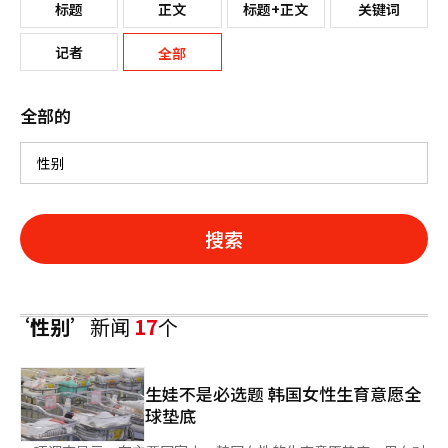
标题
正文
标题+正文
关键词
记者
全部
全部的
搜索
‘性别’
新闻
17
个
生娃不是必选题 韩国女性生育意愿全
球垫底