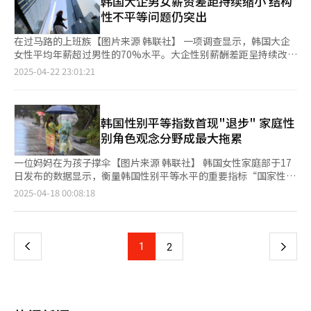
韩国大企男女薪资差距持续缩小 结构
夫妻双职工比例最高，达61.8%，而随着婚龄增长，该比例逐渐下
（35.2%）比子女（25.6%）更重要。 对于工作的意义，78%的
调技术，让格力在当年超过对手春兰，成为中国空调行业的新霸
性不平等问题仍突出
降，结婚5年的夫妻中双职工比例降至54.9%。从收入水平来看，
受访者认为是为了谋生，62%认为希望在同一职场内工作到退休并
主。 在中国封建社会的最后一个盛世——康乾盛世期间，一个名叫
双职工新婚夫妇的平均年收入为8972万韩元（约合人民币48.5万
受到认可，61.6%认为愿意为经济上取得成功而加倍工作。 赞成仅
汤若望的德国传教士起到了至关重要的作用。顺治皇帝对来华的西
在过马路的上班族【图片来源 韩联社】 一项调查显示，韩国大企
元），而单职工家庭的平均年收入仅为5369万韩元（约合人民币
工作最低限度充分保障个人时间和从事不稳定但可以实现自我工作
方传教士极为礼遇和倚重，尊称汤若望为“玛法”（满语中对祖父
女性平均年薪超过男性的70%水平。大企性别薪酬差距呈持续改善
29万元），收入差距显著。在地域分布上，济州岛双职工家庭占比
的比例分别为50.5%和39.3%。 对于女性参与劳动市场的必要性，
辈的尊称），甚至将这位掌握了西方最新科技知识和艺术的传教士
态势，但结构性不平等问题依然显著。 企业分析研究所Leaders
最高，达63.5%，其次为全南（56.4%）、世宗（55.8%）、忠南
2025-04-22 23:01:21
80%的女性和70%的男性表示赞同。大多数人认为母亲工作不会
任命为朝廷命官，中西文化交流也达到了前所未有的高度。8岁的
Index对韩国500强企业进行调查，并于22日发布的结果显示，以
（53.4%）、忠北（52.9%），大田（45%）等。 随着韩国女性
对子女造成负面影响。在男性参与家务劳动和育儿分工的话题上，
康熙帝继位后，顺治的红人汤若望成为以鳌拜为代表的守旧势力打
2024年为基准，韩国大企女性员工平均年薪达7405万韩元（约合
高等教育普及率持续提升，专业领域及服务业等多元领域就业机会
约70%的男性和约80%的女性表示赞同，尤其是双职工家庭中，
击的对象，最终被处以绞刑。对科学非常感兴趣的康熙亲政后，为
人民币37.9万元），达到男性平均年薪（1.0561亿韩元）的70.1%
不断拓宽，越来越多的家庭转向双职工模式。然而，双职工家庭仍
男性实际参与育儿和家务劳动的程度显著较高。 超半数受访者赞
汤若望平反昭雪、恢复官爵，并亲笔为他撰写了祭文。 从清初科
水平。较2023年的68.6%提升1.5个百分点，较两年前的66.9%提
韩国性别平等指数首现"退步" 家庭性
然面临诸多现实困难，包括家务分工不均、育儿压力及经济负担等
成夫妻间根据收入协调家务和育儿分工。在有关性别歧视的议题
学争议中可以看出，学术流派之间的争论，由于种种原因，往往交
升3.2个百分点，显示出性别薪资差距呈持续缩小趋势。 然而，从
问题。由于夫妻双方均投入职场，家庭内部的时间管理、育儿照料
别角色观念分野成最大拖累
上，80.2%的受访者认为因怀孕、育儿导致女性职业中断的问题最
织着民族的、信仰的、宗派的乃至政治的偏见，因而演变成政治的
平均在职年限来看，性别薪资差距仍然显著。女性员工的平均在职
及家务分配矛盾日益突出。尤其在传统性别观念影响下，丈夫的家
为严重，其次为男性育儿和家务参与率较低（72.8%）等。 报告指
甚至流血的斗争。康熙在处理历法争议中，始终把这场争论局限在
年限为9.2年，为男性（11.9年）的77.3%水平。但在薪酬方面，
务参与度普遍较低，导致女性仍需承担大部分家庭责任，成为女性
一位妈妈在为孩子撑伞【图片来源 韩联社】 韩国女性家庭部于17
出，对于女性在劳动市场上进一步活跃和男性参与家庭角色扩大的
学术领域，不因学术上的错误而轻易杀人，因而防止了事态的扩大
女性仅达到了男性的70.1%，反映出女性在高层职位中的代表性仍
心理压力的主要来源。此外，尽管双职工家庭收入较高，但房贷、
日发布的数据显示，衡量韩国性别平等水平的重要指标“国家性别
性别意识变化趋势，男女均表示高度认同。雇佣政策应做出调整，
化。他在这件事的处理上，既无民族国籍的偏见，也不受任何政治
不足。Leaders Index分析称，在韩国大企中，女性员工占比仅为
教育支出等固定成本压力依然显著，尤其是临时工女性劳动者的收
平等指数”在2023年出现自2010年开始相关统计以来的首次下
页
2025-04-18 00:08:18
以全职主妇为前提的政策实效性将逐渐被削弱，需要加强以女性参
因素的干扰，而是就事论事，注重测验的结果。对于一个封建帝王
26.4%，且多集中于中低层岗位，这一结构性因素直接制约了女性
入稳定性较低，进一步加剧经济焦虑。 尽管韩国双职工家庭比例
降。 报告显示，2023年韩国国家性别平等指数为65.4分，同比
与劳动市场为基本框架的政策支援。
来说，能做到这一点确实难能可贵。 而在300多年后的今天，董明
整体薪资水平的提升。 从行业细分来看，贸易、证券、保险、运
持续上升，但与部分发达国家相比仍存在差距。数据显示，立陶
（66.2分）下降0.8分。该指标作为衡量韩国社会性别平等状况的
一
珠的一席话却令无数海归们心寒不已，莫名其妙地被扣上了“间
输和银行等领域的性别不平等尤为突出。 在贸易行业，女性员工
宛、葡萄牙、斯洛文尼亚、瑞典和意大利等国家的双职工家庭比例
核心指标体系，为政策制定与评估提供依据。评分满分为100分，
谍”的帽子。眼下正值“金三银四”的就业季，对海归的歧视无异
平均在职年限11.3年，高于男性的10.1年，但平均年薪仅为7000万
均超过70%，新加坡亦超过50%。中国则以76%的双职工比例位
代表完全平等，反之则相反。 该指数在首次发布相关数据的2010
上
1
下
2
于人才招聘领域又一个版本的地域歧视、“35+”年龄歧视、性别
韩元，不及男性（1.151亿韩元）的60.8%；在证券行业，女性员
居全球首位，尤其在大城市，由于经济压力大及女性劳动参与率
年为66.1分，此后呈稳步上升态势，2021年一度达到75.4分。然
歧视，令本就布满荆棘的就业之路难上加难。奉劝各位企业家们在
工的平均在职年限（10.8年）略高于男性（10.3年），但平均年薪
高，绝大多数家庭采取双收入模式。越南（74%）、美国
而，2022年该指标体系进行了大幅调整，按照新标准重新核算
一
畅所欲言的同时，也应考虑到自己作为公众人物的影响力，谨言慎
为9900万韩元，仅为男性（1.52亿韩元）的65%水平；在保险业
（65%）和日本（58%）紧随其后。相比之下，韩国的双职工比
后，2021年指数为65.7分，2022年为66.2分。2023年得分下滑，
行，多一份责任意识。 格力电器董事长董明珠 【图片来源 网络】
中，男女平均在职年限基本持平，分别为13年和13.1年，但女性的
例仍有提升空间。 韩国双职工家庭的快速增长源于经济压力、社
意味着创自统计以来的首次实质性回落。对此，女性家庭部表
页
平均年薪为8800万韩元，为男性（1.31亿韩元）的67.5%水平；运
会观念转变和政策支持的多重推动。尽管这一模式有助于提升家庭
示：“由于指标体系发生结构性调整，不同年份数据之间的直接可