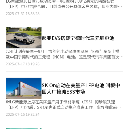
LG新能源30日宣布成功签署一项规模43.09亿美元的磷酸铁锂
（LFP）电池供应合同，目前尚未公开具体客户名称，但业内普遍
认为可能是美国电动汽车巨头特斯拉。 LG新能源发布公告称，该
2025-07-31 18:58:28
合同是公司有史以来单笔金额最大的储能系统（ESS）订单，金额
相当于去年营收25.6万亿韩元（约合人民币1326.91亿元）的
23.2%。合同8月1日开始履行，为期三年，经双方协商最长可延长
至七年，因此最终合同金额和期限可能发生变动。 电池行业人士
起亚EV5搭载宁德时代三元锂电池
分析指出，特斯拉近期在美国大力推进ESS用LFP电池业务，可能
是该笔订单的实际客户。特斯拉近期不仅与三星电子签订高达23万
亿韩元的人工智能（AI）芯片代工合同，此次似乎还与LG新能源
起亚计划在最早于9月上市的纯电动紧凑型SUV“EV5”车型上搭
展开合作。 特斯拉发表今年第一季度财报时表示，受关税因素影
载中国宁德时代的三元锂（NCM）电池。这是现代汽车集团首次在
响，正在寻找非中国的美国本土LFP电池供应企业。LG新能源是韩
销量较高的紧凑型乘用车上使用中国产电池。 起亚EV5于2023年
2025-07-17 18:19:26
国电池企业中在美国本土拥有最多生产基地的公司，工厂遍布俄亥
11月作为本土战略车型在中国市场首发。起亚方面表示，虽然在中
俄州、田纳西州和密歇根州等地。 LG新能源近年来积极拓展美国
国市场销售的EV5采用了中国产的磷酸铁锂（LFP）电池，但面向
市场的ESS电池业务。今年3月，公司与全球能源管理企业台达电
韩国市场销售的车型将使用三元锂电池。 分析称，汽车行业此前
子签订4GWh的供货合同；去年11月又与美国可再生能源企业
一直存在“三元锂电池用国产、磷酸铁锂电池用中国产”的惯例，
SK On启动在美量产LFP电池 叫板中
Terra-Gen签订最大8GWh的ESS用LFP电池供货协议。 在全球主
这一惯例此次被打破。随着未来电动车车型的多样化，出于价格竞
国大厂抢滩ESS市场
要电池企业中，LG新能源是唯一在美国启动大规模ESS用LFP电池
争力考虑，预计采用中国产电池将进一步增加。同时，在全球电动
量产体系的企业。今年6月初，公司已在密歇根州工厂正式开始生
汽车市场陷入阶段性需求停滞、竞争品牌陆续推出新车型的背景
继LG新能源上月在美国量产用于储能系统（ESS）的磷酸铁锂
产ESS专用的长电芯软包型LFP电池。LG新能源原本计划在亚利桑
下，起亚此举意在提升EV5的价格竞争力。 这并非现代汽车集团首
（LFP）电池后，SK On也正式启动生产准备工作。业界称此前以
那州新建工厂并在2026年投产，但最终迅速决定把现有的密歇根
次使用中国动力电池。此前，现代科纳（KONA）电动版和起亚极
三元锂电池（NCM）为主的韩国企业，为抢占ESS市场开始蓄力追
2025-07-15 19:32:34
州电动汽车电池工厂部分产线转换为ESS电池产线，成功把量产时
睿（Niro）电动版也搭载了宁德时代的三元锂电池
赶中国企业占据优势的LFP电池领域。 据动力电池业界15日消息，
间提前一年。 行业调研机构彭博新能源财经（BNEF）预测，美国
SK On本月10日与电池材料生产商L&F签署用于LFP电池的正极材
ESS的累计装机容量或从2023年的19GW增至2035年的250GW，