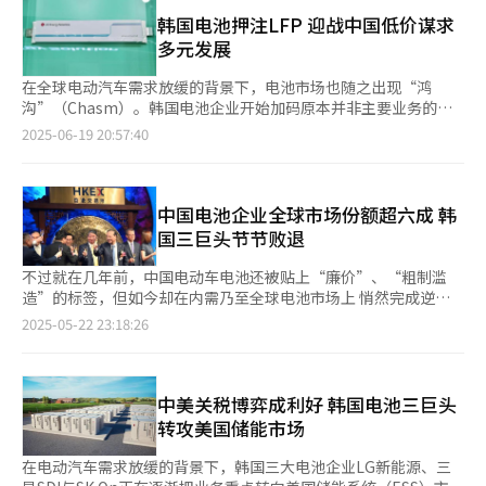
料供货业务协议(MOU)，两家公司瞄准北美ESS市场，将就具体供
增长超过13倍，其中大部分会采用LFP电池。国际能源署（IEA）
应规模和时间等进行协商后签订中长期供应合约。 此前SK On一直
韩国电池押注LFP 迎战中国低价谋求
也指出，2023年全球ESS市场中LFP电池的市场份额高达80%。
致力于推动电池美国本土化生产，位于美国乔治亚州的两所工厂于
多元发展
2022年启动独立运营。此外在肯塔基州和田纳西州一带与福特合
资建厂，在乔治亚州还建有与现代汽车的合资工厂。 SK On计划通
在全球电动汽车需求放缓的背景下，电池市场也随之出现“鸿
过转换部分生产线，在当地快速构建LFP电池本土生产体系。SK
沟”（Chasm）。韩国电池企业开始加码原本并非主要业务的磷
On负责人称，待选定供货客户后，将在包括合资工厂在内的美国
酸铁锂（LFP）电池，针对低价市场进行布局，并以此为未来产品
2025-06-19 20:57:40
生产基地中选择最优地点生产LFP电池。 为配合SK On的计划，
组合构建奠定基础。 据电池行业18日消息，电池正极材料企业
L&F日前投资3365亿韩元（约合人民币17.4亿元）成立法人L&F
L&F本月16日宣布发行3000亿韩元（约合人民币15.65亿元）规模
LFP（暂定名），计划建设年产能6万吨规模的LFP正极材料。今后
的公司债券，其中2000亿韩元用于新建LFP正极材料生产法人。这
与SK On签约后作为用于ESS电池的材料供应北美市场。 LG新能源
是韩国四大正极材料企业LG化学、浦项未来M、Ecopro BM和L&F
中国电池企业全球市场份额超六成 韩
已从上月初起美国密歇根工厂量产ESS用LFP电池，成为首家在美
中首次迈出的LFP商业转型步伐。浦项未来M也已成立专项工作小
国三巨头节节败退
国实现规模化生产的电池大厂。主要生产基于长条电芯的ESS专用
组（TF），启动高能量密度LFP正极材料的研发，正式涉足LFP业
袋式电池，凭借能效、安全性和价格优势，已向THERAGEN、
务。 正极材料企业积极推进LFP业务的原因是电池整包企业重心逐
不过就在几年前，中国电动车电池还被贴上“廉价”、“粗制滥
Delta等主要客户供货。 SK On原计划在美国亚利桑那州新建工厂
渐转向更具成本优势的LFP产品。LG新能源目前已签署多项LFP供
造”的标签，但如今却在内需乃至全球电池市场上 悄然完成逆
于2026年开始量产用于ESS的LFP电池，但通过转换密歇根工厂现
应合同，今年计划向雷诺供应LFP电动汽车电池，并已获得多个储
袭。而曾主导全球市场的韩国电池产业却在中国企业势如破竹的发
2025-05-22 23:18:26
有电动汽车电池生产线，量产时间提前一年。 韩国电池生产商加
能系统（ESS）用LFP电池合同。去年11月，LG新能源率先与美国
展下节节败退，市场份额持续被蚕食。 本月20日，动力电池巨头
速在美国生产ESS用LFP电池，主要是为满足当地日益扩大的市场
Terra-Gen签约，12月又与Excelsior Energy Capital达成供应协
宁德时代在港交所主板正式挂牌上市，上市当天股价较发行价上涨
需求。人工智能（AI）数据中心的普及推动需求增长，调查机构彭
议。进入今年以来，LG新能源又相继与波兰PGE和电气设备巨头
16.42%，此次IPO创下港交所近4年的融资纪录，从启动上市到正
博新能源财经预测，美国ESS累计安装量将从2023年的19GW增至
台达电子美国法人签署合约。 业界普遍认为，三星SDI也即将签订
式交易仅耗时128天。此次募集资金净额约353亿港元（约合人民
中美关税博弈成利好 韩国电池三巨头
2035年的250GW，增长超13倍，其中大部分将采用LFP电池。国
LFP供应合同。三星SDI此前表示，计划把通过定增筹集的1.7万亿
币325.7亿元），是今年以来全球最大的上市募资额。 据SNE
转攻美国储能市场
际能源署的数据显示，2023年全球ESS市场中，LFP电池所占份额
韩元中的一部分用于LFP技术开发和量产体系建设。最近，三星
Research数据显示，去年宁德时代全球市场份额为37.9%，连续4
已达80%。 全球电动汽车电池市场中，韩国企业主攻的NCM电池
SDI还与L&F签署材料供应谅解备忘录（MOU）。业内人士指出，
年居全球首位。今年第一季度市场份额为38.3%持续攀升。 不仅是
在电动汽车需求放缓的背景下，韩国三大电池企业LG新能源、三
面临着被中国LFP电池打压的局面，因此对LFP电池生产决策产生
通常成品订单先行确定后，才会签署材料供应协议，说明三星SDI
宁德时代，中国电动汽车制造商兼动力电池生产商比亚迪今年第一