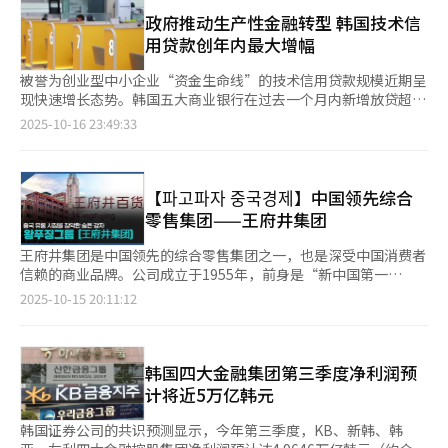
行（KB国民、新韩、韩亚、友利、NH农协）17日公布的《各年龄
日语致辞：“在早稻田大学获得名誉博士学位，是两校信任与交流
行业低迷背景下减少8.4万人；农林渔业下降14.6万人，创下近10
段家庭贷款现况》显示，截至今年6月底，20多岁借款者的家庭贷
政府推动生产性金融转型 韩国技术信
的象征，意义非凡。我深知这承载着希望我成为韩日两国模范领导
年来的最高降幅。 按年龄结构看，就业增长与衰退出现明显分
款余额达34.566万亿韩元（约合人民币1735.94亿元）。这一规模
用贷款创年内最大增幅
人的期望，深感责任重大。”
化。60岁以上就业人数增加38.1万人，30至39岁增加13.3万人，
低于30多岁（195.4933万亿韩元）、40多岁（221.1409万亿韩
但其余年龄段就业均现下降。其中，15至29岁年龄段降幅最为严
元）、50多岁（172.2824万亿韩元）及60岁以上（132.1934万亿
被誉为创业型中小企业“资金生命线”的技术信用贷款规模近期呈
重，同比下降14.6万人，成为就业市场的主要隐忧。 从总体就业率
韩元）群体，但贷款质量最为脆弱。 20多岁群体的平均贷款逾期
现快速增长态势。韩国五大商业银行在过去一个月内新增放贷超过
来看，15岁以上人口就业率达63.7%，创下1982年7月开始统计以
率（逾期1个月以上）为0.41%，在所有年龄段中位居第一，其后
2万亿韩元（约合人民币100亿元）。分析认为，这与政府推动银
2025-10-16 23:49:33
来的历年同月最高。15至64岁年龄段就业率为70.4%。9月失业人
依次为50多岁（0.37%）、40多岁（0.35%）、60岁以上
行业向生产性金融转型、以及对家庭贷款施加总量管制等政策因素
数为63.5万人，同比增加1.2万人；失业率维持在2.1%。
（0.32%）及30多岁（0.23%）。更值得关注的是，这一数值较去
密切相关。 韩国金融界最新统计数据显示，截至9月底，KB国民银
年同期（0.39%）上升0.02个百分点。 一家商业银行相关人士指
行、新韩银行、韩亚银行、友利银行、NH农协银行五大银行的技
出，生活成本与房租保证金持续上涨，导致年轻人信用贷款和房贷
术信用贷款余额达158.89万亿韩元，较上月增加2.22万亿韩元，创
【파고파자 중국경제】中国领先综合
规模扩大，而还款能力却难以同步提升。另据某银行数据，截至今
年内单月最大增幅。 技术信用贷款的核心特点是，企业即使缺乏
零售集团——王府井集团
年7月，29岁以下客户的信用贷款逾期率达0.8%，远高于30至60
传统抵押资产，也能根据公司的技术实力与商业化潜力获得融资。
岁群体的0.37%，也高于60岁以上的0.62%。 失业、收入不稳定
该制度于2014年推出，旨在为创新型中小企业破解融资难问题。
王府井集团是中国领先的综合零售集团之一，也是深受中国消费者
或信用受限导致越来越多年轻人被迫求助二级金融机构甚至非法高
目前，这类贷款约占中小企业贷款总额的20%，已成为初创企业的
信赖的商业品牌。公司成立于1955年，前身是“新中国第一
利贷。据韩国庶民金融振兴院去年6月发布的《低信用者问卷调查
重要融资渠道。 今年前三个月，受去年7月政府收紧评估制度的影
店”——北京市百货大楼。凭借深厚的商业底蕴与持续创新能力，
2025-10-15 20:11:12
分析报告》，在1538名信用等级6至10级的低信用者中，20至30
响，银行对技术信用贷款的态度一度保守。然而，自今年4月起贷
王府井集团从传统百货起步，逐步发展为涵盖百货、购物中心、奥
多岁受访者中有10%表示有非法金融借贷经验，这一比例较2022
款余额开始连续增长，且增幅呈逐月扩大趋势。数据显示，7月新
特莱斯及免税业务的多业态零售集团。
年的7.5%和2023年的9.8%持续上升。 国会共同民主党议员李康
增贷款7860亿韩元，8月增至1.3万亿韩元，9月更攀升至2.22万亿
一从金融监督院获取的《各金融业信用注意者现况》数据显示，截
韩元。短短三个月，新增贷款规模增长逾两倍。 业内分析认为，
韩国四大金融集团第三季度净利润预
至去年7月底，登记在韩国信用信息院的20多岁信用注意者为
这一增长趋势与政府政策调整密不可分。在政府要求银行业控制家
计将近5万亿韩元
6.5887万人，较2021年底（5.258万人）激增25.3%。同期全国信
庭贷款规模、加大生产性金融投放的大背景下，技术信用贷款成为
用注意者总数从54.873万人增至59.2567万人，增幅仅约8%，可
商业银行的重点投放方向，因此贷款规模获得快速增长。与此同
韩国证券公司的共识预测显示，今年第三季度，KB、新韩、韩
见20多岁群体的信用风险上升速度远超整体平均水平。 韩国银行
时，以知识产权（IP）质押贷款为代表的其他创新金融产品也实现