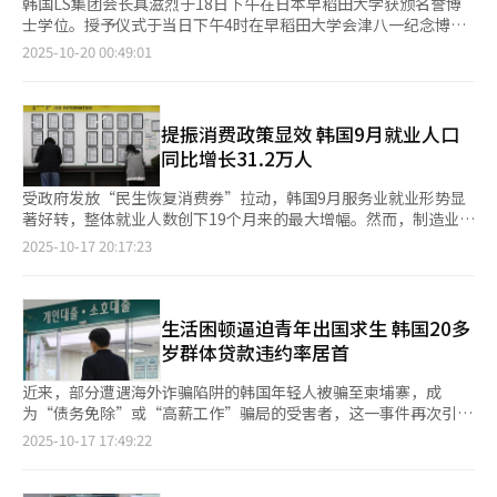
韩国LS集团会长具滋烈于18日下午在日本早稻田大学获颁名誉博
士学位。授予仪式于当日下午4时在早稻田大学会津八一纪念博物
馆（Aizu Museum）举行，并授予具滋烈名誉法学博士学位。出
2025-10-20 00:49:01
席本次授予仪式的包括高丽大学校长金东元、高丽大学校友会会长
胜明浩（音）、早稻田大学校长田中爱治、早稻田大学国际事务主
管兼教授弦间正彦等两校相关人士及企业界人士约100名。 具滋烈
自1978年入职LG商社（现LX国际）以来，曾自2013年起担任LG
提振消费政策显效 韩国9月就业人口
集团董事长约9年，将集团发展为覆盖25个国家、设有100余个据
同比增长31.2万人
点的全球性企业。在此过程中，他曾在1990年代初担任LG商社日
本地区总部负责人，亲身经历韩日经济合作实践。当两国因外交安
受政府发放“民生恢复消费券”拉动，韩国9月服务业就业形势显
全问题陷入矛盾时，他曾以首尔东京论坛理事身份活跃于韩日财经
著好转，整体就业人数创下19个月来的最大增幅。然而，制造业与
会议、商业峰会等场合，为加强两国乃至东北亚国家间的合作关系
建筑业持续低迷，青年就业困局依然严峻，就业市场呈现冷热不均
2025-10-17 20:17:23
履行了民间外交官的使命。 在学术与教育领域，具滋烈自2019年
的格局。 据韩国统计厅17日发布的《9月就业动向》，上月就业总
起担任了三年高丽大学校友会第33代会长，致力于增强35万余名
人数达2915.4万人，较去年同期增加31.2万人，为时隔19个月以来
校友的凝聚力，并积极支持母校建设与后辈培养。目前，他兼任高
的最高增幅。 今年以来，就业人数增长总体保持稳定。自2月增加
丽大学发展委员会主席，并于2023年因此类贡献获得名誉哲学博
32.9万人的高点后，除5月外，月度就业增幅均在10万人左右。 9
生活困顿逼迫青年出国求生 韩国20多
士学位。 早稻田大学方面表示：“具会长不仅作为高丽大学校友
月就业人数增长的动力主要来自服务业。批发零售业就业人数同比
岁群体贷款违约率居首
会长为母校发展作出贡献，还为高丽大学与早稻田大学的友好关系
增长2.8万人，增幅创下2017年11月以来的最高；住宿和餐饮业增
及学术交流发展作出重要贡献，推动了学校国际化进程。“” 早
加2.6万人，增幅创下今年3月以来的最大。 韩国统计厅社会统计局
近来，部分遭遇海外诈骗陷阱的韩国年轻人被骗至柬埔寨，成
稻田大学校长田中爱治在致辞中表示：“具会长自担任第31代韩国
长孔美淑指出，商业设施维保服务业、批发零售业、住宿餐饮业就
为“债务免除”或“高薪工作”骗局的受害者，这一事件再次引发
贸易协会会长以来，设立‘韩日特别交流委员会’，从经济界角度
业人口的转增直接带动了9月新增就业突破30万人。这主要得益于
社会对青年经济困境的关注。数据显示，韩国20多岁群体不仅贷款
2025-10-17 17:49:22
持续与日本政界、财界交流，为恢复两国经济信任发挥关键作用。
政府发放的“民生恢复消费券”政策。 艺术、体育、休闲服务业
逾期率在各年龄段中最高，甚至有不少人被迫转向非法高利贷
他在推动两校关系发展方面也展现出积极的领导力，能向具会长授
也实现7.5万人的显著增长，商业设施维保服务业增加1.9万人。然
等“灰色金融”领域，成为所谓的“边缘青年”。 据韩国五大银
予名誉博士学位具有深远意义。” 具滋烈在获颁学位后用流利的
而，制造业就业人数减少6.1万人，已连续15个月下降；建筑业在