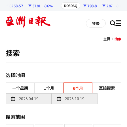
코
인
6258.57
37.81
-0.6%
798.8
2.87
-0.36%
KOSDAQ
정
보
all
登录
搜
men
索
主页
搜索
搜索
选择时间
一个星期
1个月
直接搜索
6个月
搜索范围