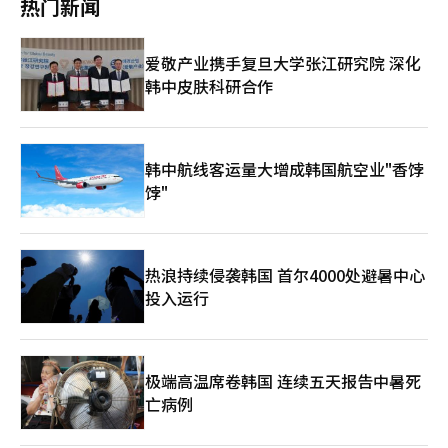
热门新闻
技术优势。朴灿勋强调：“凭借现有技术，我们也能快速追赶。比
策，严格管控威胁海外游客安全的煽动性行为。 李在明上月9月在
如在感知技术上，我们要力争达到顶尖水平。”他补充称，韩国企
龙山总统府主持国务会议时，也对此前首尔明洞发生的反华集会予
业已经具备驱动器和触觉传感器方面的基础技术，计划以此作为优
以强烈谴责，称此类活动已脱离言论自由范畴，属于“闹事”行
爱敬产业携手复旦大学张江研究院 深化
势，与中美两国企业竞争。 自今年下半年起，韩国机器人制造企
为。李在明反复敦促有关部门积极研究解决方案。上月19日，韩国
韩中皮肤科研合作
业计划陆续推出人形机器人。K-人形机器人联盟计划率先推出带有
国务总理金民锡针对部分反华集会对警方下达紧急指令，称如有必
灵巧手的上半身“半人形机器人”，并投入产业现场。“半人形机
要，将对个别反华集会采取强力措施。 中国驻韩国大使馆也于日
器人”相比能够双足行走的全身人形机器人存在一定局限，但这种
前发布严正立场称，9月29日起，韩方对中国团队游客试行免签。
形态更适合快速投入生产作业，完成特化任务。考虑到中国和美国
这是对中方去年11月开始对韩试行免签的积极回应。中韩两国相继
的先行优势，韩国希望以这种方式在短期内高效推动生产。担任韩
推出签证便利化措施，有利于促进双方人员往来，有利于增进双方
韩中航线客运量大增成韩国航空业"香饽
国人形机器人企业AeiRobot首席技术官的汉阳大学机器人工程学
相互了解和友谊，也有利于两国商业发展。韩方统计和媒体报道显
饽"
教授韩宰权透露：“我们计划在年内推出带有轮子的半人形机器
示，近日来韩中国游客和首尔明洞等地区商家销售额显著增长。韩
人，并在发布后迅速投放至多个制造现场。” 不过，韩国机器人
国中央和地方政府、旅游业界、主流媒体均对此表示欢迎，韩国民
企业面临的最大挑战依旧是能与中美媲美的“双足行走人形机器
众也表现出友好与热情。 同时我们遗憾地注意到，韩国个别政治
人”。目前已有Rainbow Robotics、Robotis、AeiRobot等企
人物散布不实信息，个别极右团体在中国游客集中的首尔明洞、大
热浪持续侵袭韩国 首尔4000处避暑中心
业研发出相关产品，但大多仍停留在研究与教育用途，尚未实现商
林洞等地不时举行针对中国的示威游行。中韩双方都对此明确反
用，并且单机售价高达1亿至3亿韩元。 在本土供应链不足的情况
投入运行
对。据了解，韩国个别极右势力拟于明天（10月3日）在首尔市中
下，韩国机器人初创企业尝试通过零部件自研来加快进程。
心举行反华示威游行。他们选择在中国人民欢度国庆、中秋双节，
Robros公司研发的人形机器人IGRIS-C预计在今年秋季交付客
韩国人民欢度开天、中秋双节的喜庆日子这样做，别有用心，也不
户，售价约1.5亿韩元。该公司首席技术官（CTO）朴贤俊表
得人心。中国大使馆特此再次提醒在韩和拟来韩的中国游客保持高
示：“我们计划在年内推出与中国同等级别的双足行走研究用人形
度警惕，注意人身安全。我们也严正要求韩方切实保障在韩中国公
极端高温席卷韩国 连续五天报告中暑死
机器人，随后在物流和制造流程中开展POC（技术验证）。”他预
民的人身安全和合法权益。 近期，韩国政府高层和各界有识之士
亡病例
测称，未来一年内，韩国各地都会有新的人形机器人亮相，而家用
明确指出，少数势力的反华言行损害韩国国家形象和利益，要求严
人形机器人的出现大约还需三至四年。 与此同时，推动人形机器
正应对。我们相信，中韩各界共同努力，中韩战略合作伙伴关系一
人商用的工作也在进行中。机器人制造企业Robotis正在与