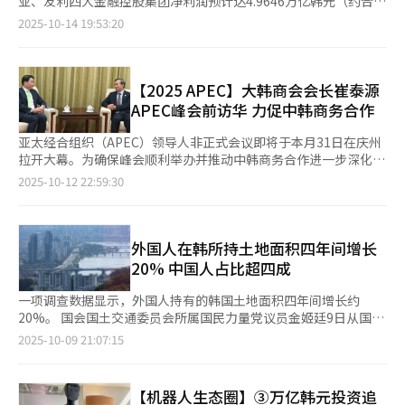
亚、友利四大金融控股集团净利润预计达4.9646万亿韩元（约合人
（央行）相关人士分析称，2013年至2019年间，30岁以下借款者
同步增长。其余额从去年年底的1.33万亿韩元增至今年9月的1.35
民币248亿元），与去年同期基本持平。全年净利润有望达
2025-10-14 19:53:20
在家庭贷款中的占比为29.6%；但在2020年至2021年，这一比例
万亿韩元。 IP质押贷款以专利权、商标权、设计权等无形资产为抵
18.1335万亿韩元，同比增长9.7%，刷新历史纪录。 分析认为，
上升至38.3%。该年龄段收入基础薄弱，预计2020年以后发放的
押，为科技企业和创意产业企业开辟了新的融资渠道。业内人士指
业绩向好主要源于旗下银行业务表现稳健。尽管“6·27”房地产
贷款中，30岁以下群体的违约率可能出现预期以上的上升。金融委
出：“目前企业贷款中，近八成仍依赖担保或抵押。基于技术与IP
调控政策已经落地，但此前受理的住房按揭贷款在8月前后集中发
员会表示，扩大青年就业与收入是缓解债务负担的根本对策，政府
的创新贷款产品增加，说明金融体系正在朝更加多元化、包容性的
放，推动家庭贷款规模增加。同时，在家庭负债管控政策下，贷款
【2025 APEC】大韩商会会长崔泰源
正在研究为年轻人提供更多经济与金融教育及理财咨询的方案。
方向发展，这是一个积极信号。”
利率维持高位，净息差（NIM）也保持在良好水平。 从韩亚证券公
APEC峰会前访华 力促中韩商务合作
司汇总的银行分项预测来看，今年第三季度KB国民银行净利润预
计为1.738万亿韩元，同比增长7.7%；新韩银行为1.549万亿韩
亚太经合组织（APEC）领导人非正式会议即将于本月31日在庆州
元，同比增长19.4%；友利银行为9350亿韩元，同比增长3.4%；
拉开大幕。为确保峰会顺利举办并推动中韩商务合作进一步深化，
韩亚银行为1.173万亿韩元，同比增长1.4%。 然而，多数银行家庭
大韩商工会议所会长崔泰源在峰会前半个月赴华进行访问。 大韩
2025-10-12 22:59:30
贷款增量已逼近全年目标，加之政府将出台新措施稳定住宅市场，
商工会议所12日发布消息称，崔泰源此次访问自本月10日开始至
市场普遍预计下半年银行业绩将面临压力。 根据金融监督院数
当日结束，旨在争取明年担任APEC轮值主席国的中国政府及企业
据，五大商业银行中，新韩银行和NH农协银行家庭贷款增量已超
界的关注与支持，同时希望借此次峰会推动中韩经济合作朝着更务
过全年计划目标。NH农协银行今年贷款增量目标为2.12万亿韩
实、更深入的方向发展。 崔泰源10日在北京会见了中国国务院副
外国人在韩所持土地面积四年间增长
元，前9个月贷款余额已达2.3202万亿韩元，超额完成目标。新韩
总理何立峰及中国国际贸易促进委员会（CCPIT）会长任鸿斌等领
20% 中国人占比超四成
银行全年目标为1.6375万亿韩元，前9个月余额已达1.9668万亿韩
导，双方回顾了两国经济合作现状，并就进一步扩大企业交流及民
元。此外，韩亚银行贷款增量达8651亿韩元，完成全年目标的
间合作方式进行了深入探讨。 值得关注的是，CCPIT此次将派出百
一项调查数据显示，外国人持有的韩国土地面积四年间增长约
95%；KB国民银行达1.7111万亿韩元，完成全年目标的85%。 在
余人的企业代表团参加APEC峰会期间举办的“CEO峰会”。作为
20%。 国会国土交通委员会所属国民力量党议员金姬廷9日从国土
增量接近上限与政府监管趋严预期下，韩国银行业下半年盈利改善
明年峰会主办方，双方确认了紧密合作关系，并就确保峰会顺利举
交通部获取的资料显示，外国人所持有的韩国土地面积从2020年
2025-10-09 21:07:15
节奏或放缓。据悉，政府正在考虑强化总负债本息偿还比率
行及取得实质性成果进行了广泛磋商。 崔泰源表示：“CCPIT作为
的2.5334亿平方米增至去年的2.679亿平方米。以宗地为基准，外
（DSR）限制，或将住房抵押贷款上限由6亿韩元降至4亿韩元等应
中国最具影响力的贸易投资促进机构，一直在中韩经济合作中发挥
国人持有的土地同期由15.7489万宗增至18.8466万宗，增长
对方案。与此同时，银行贷款资产质量持续恶化。四大银行今年二
重要作用，并与大韩商工会议所保持多层次交流。我们欢迎任鸿斌
19.6%。从宗地价值来看，外国人持有土地的公示地价总额由31.4
【机器人生态圈】③万亿韩元投资追
季度不良贷款率为0.3%，其中新韩、友利银行较去年同期均上升
会长率领的中国企业代表团参加本次峰会。” 他还指出：“本次
万亿韩元（约合人民币1577亿元）增至33.4万亿韩元，涨幅达