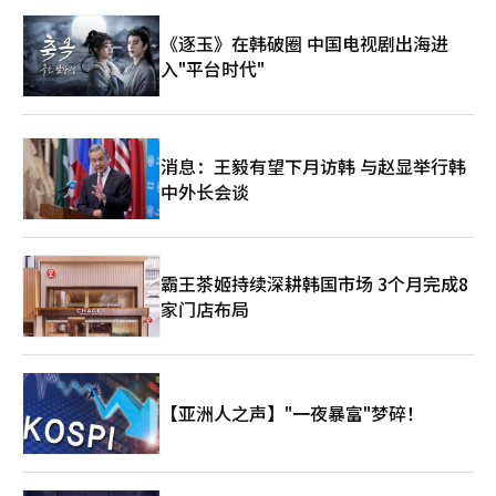
定能积极向好发展，少数政治势力的图谋不会得逞。
OpenAI商讨供应自主研发的人形机器人AI Worker，并计划在今年
《逐玉》在韩破圈 中国电视剧出海进
内实现交付。该公司还计划在下半年向内需产业现场供应100台AI
Worker，并在明年扩大量产规模至200台以上。
入"平台时代"
消息：王毅有望下月访韩 与赵显举行韩
中外长会谈
霸王茶姬持续深耕韩国市场 3个月完成8
家门店布局
【亚洲人之声】"一夜暴富"梦碎！