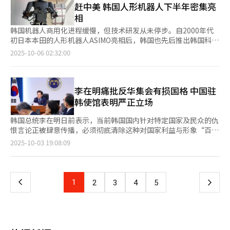
0.1个百分点。自2022年以来，四大银行该指标已由0.1%攀升至
赶中美 韩国人形机器人下半年密集亮
CEO峰会将围绕人工智能、半导体、碳中和与能源转型、全球供应
6.37%。 其中，中国人持有的土地数量尤为突出。根据统计，去年
0.3%。
相
链等核心民间合作议题展开，希望成为两国企业深化交流与合作的
中国人在韩持有的土地为7.7714万宗，占总宗地数量的41.2%，持
重要平台。” 在11日至12日访问上海期间，崔泰源会见了上海市
有面积为2121万平方米。从土地面积来看，美国人持有的土地最
韩国机器人商用化进程缓慢，但技术研发从未停步。自2000年代
委书记陈吉宁，并出席第37届上海市市长国际企业家咨询会议
大，达1.4331亿平方米，占总面积的53.4%。 据了解，外国人持
初日本本田的人形机器人ASIMO亮相后，韩国也先后推出韩国科学
（IBLAC）。自1989年首次举办以来，IBLAC每年吸引全球金融、
有的土地主要集中在首尔和京畿道等首都圈地区。以京畿道为例，
技术院（KAIST）的HUBO和韩国科学技术研究院（KIST）的
2025-10-06 02:32:00
制造、物流等领域的领先企业CEO及上海市委、市长等官员参与，
外国人持有的土地数量为5.9307万宗，位居首位。其后依次为首尔
MAHRU。此后也有多家机器人制造企业涌现，但技术推进过程放
已成为国际商业交流的重要平台。会议期间，崔泰源呼吁各国商界
（3.9664万宗）、济州（1.5772万宗）和仁川（1.5176万宗）。
缓，导致商业化滞后。当前，韩国也计划以2025年为新的起点，
领袖及上海相关部门积极关注并参与庆州APEC CEO峰会。 大韩商
从土地用途来看，公寓用地最多，为5.1738万宗。商业用地
开始谋求机器人产业生态的完整构建，力争在全球产业生态中后来
工会议所国际通商本部长尹哲敏（音）表示：“成功举办APEC
（1.3059万宗）、独栋住宅用地（1.2482万宗）、休闲用地
居上。 韩国产业通商资源部（以下简称产业部）在去年9月召开的
李在明痛批反华集会有损国格 中国驻
CEO峰会，需要获得核心合作伙伴国家的关注与支持。此次访华，
（6784宗）和工厂用地（4719宗）紧随其后。 另一方面，国土交
首届国家人工智能委员会上，公布包括机器人在内的新兴产业增长
韩使馆表明严正立场
旨在借助明年轮值主席国中国这一最大贸易伙伴的契机，推动中韩
通部自2022年起对外国人房地产交易进行专项调查。数据显示，
动力培育计划，目标是截至2027年把人形机器人技术提升至全球
经济合作迈向新的发展阶段。”
2022年住房投机专项调查中，共发现567起可疑违法行为，其中中
领先水平。今年5月，机器人技术列入“国家尖端战略技术”，同
韩国总统李在明日前表示，当前韩国国内针对特定国家及民众的仇
国人涉及314起，占比最高。2023年土地专项调查显示，在528起
时以企业为中心的K-人形机器人联盟成立，该组织包括韩国主要机
恨言论正被肆意传播，必须彻底清除这种对国家利益与形象“百害
可疑行为中，中国人涉及211起，再次位居首位。 金姬廷表示，政
器人企业和科研机构在内的大约40个成员单位。产业部提出，截至
而无一利的自残行为”。 报道称，李在明2日在首尔龙山总统府召
页
2025-10-03 19:08:09
府应加强对外国人土地交易的监管，防止韩国成为土地投机者的乐
2030年投入1万亿韩元（约合人民币51亿元），并优先支持相关技
开会议时作出上述表态。李在明表示，“这类缺乏文化素养、低劣
园。她还建议，除外国人土地交易许可区域外，应全面实施土地交
术研发合作项目。 与此同时，科学技术信息通信部主导的全球
且损害国格的行为不能放任”。 李在明上述表态针对的是近期在
一
易许可制度，以遏制外国人投机行为。
TOP战略研究团也把机器人列入今年的支持项目。该研究团由韩国
首尔明洞等地持续出现的反华集会。李在明还表示，“随着中国团
机械研究院牵头，22家科研机构、学界、海外大学以及机器人与AI
体游客免签入境成为可能，明洞商圈已开始‘沸腾’”，他质问
上
1
下
2
3
4
5
企业和协会共同参与，担任AI人形机器人自主发展战略研究团长的
称，“心怀感激和欢迎都不足之际，还有人在此散布厌恶憎恶言
韩国机械研究院AI机器人研究所长朴灿勋表示：“人形机器人与人
论，甚至辱骂、闹事，这怎么能行？” “游客来一次就可能消费
一
类日常共生的时代终会到来。我们必须提前五年为这种时代奠定国
数百万韩元；如果再增加一千万人入境，效果堪比巨额出口”，李
家层面的基础。”该研究计划在三年内投入2194亿韩元。 全球
在明进一步说，“但哪个国家的国民会愿意到一个无缘无故诽谤他
页
TOP战略研究团的目标是整合各方现有产业技术，展现韩国独特的
们的国家来旅游、购物？” 李在明要求相关部门尽快制定专项对