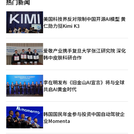
热门新闻
演出意义重大，因为它是在上个月发布的第二张正规专辑先行双主
打曲《BANG BANG》在国内主要音源榜单上实现“完美全杀”并
获得音乐节目9冠王后举行的。IVE自出道以来，从《LOVE DIVE》
美国科技界反对限制中国开源AI模型 黄
到《HEYA》，每首发布的歌曲都登上音源榜首，获得了大众的认
仁勋力挺Kimi K3
可和粉丝的支持。这表明Starship娱乐追求的“完美型女团”战略
在市场上取得了成功。此次粉丝演唱会中成员们展现的完美团队合
作和与粉丝的紧密互动，证明了IVE不仅是一个偶像团体，更是一
个“可持续品牌IP”。IVE将以此次粉丝演唱会为起点，正式启动
覆盖亚洲、欧洲、美洲和大洋洲的第二次世界巡演“SHOW WHAT
爱敬产业携手复旦大学张江研究院 深化
I AM”，4月4日将在吉隆坡开始与全球DIVE见面。目前，IVE在全
韩中皮肤科研合作
球音乐市场的地位比以往更加稳固。在北美和欧洲市场，K-pop偶
像的演出需求急剧增加，IVE已经在欧洲和美洲主要城市证明了其
票房号召力。此次世界巡演将成为检验IVE的“大众音乐
性”和“独特概念”与西方市场趋势契合度的标准。尤其是360度
李在明发布《旧金山AI宣言》将与全球
舞台设计等空间利用能力，预计将在北美和欧洲的大型竞技场演出
共启AI黄金时代
中更加闪耀。专家认为，IVE通过此次巡演，不仅会巩固K-pop粉
丝群体，还将向当地大众展示其“表演实力强”的艺术家形象。
IVE的成功在于将粉丝视为“航海的伙伴”而非舞台的旁观者。演
出中设置的寻宝任务、利用LED屏幕的参与型内容、遍布观众席的
安可舞台，赋予了粉丝“我们成就IVE”的强烈归属感。这与全球
韩国国民年金参与投资中国自动驾驶企
娱乐市场的核心关键词“粉丝参与”完全一致。IVE是最聪明地利
业Momenta
用这一趋势的组合。成员们在空白期中坦诚分享恐惧，并通过音乐
回馈粉丝的安慰，这种“真诚叙事”是全球粉丝将IVE视为“自己