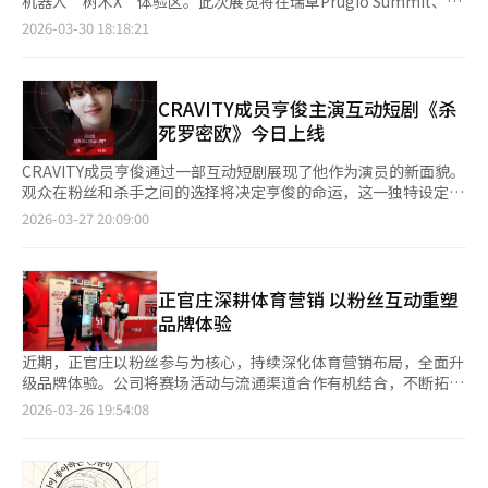
机器人‘树木X’体验区。此次展览将在瑞草Prugio Summit、瑞
容领域的无限潜力。◆ 《史诗七骑士》推出用户创作英雄，开
和The Deep参与作词，与阿伊利特产生了良好的协同效应。 ※ 本
草Raemian Leaders One、盘浦Acro River Park、DH盘浦La
2026-03-30 18:18:21
启“新纪元”微笑门的移动回合制RPG《史诗七骑士》推出了以用
报道经人工智能（AI）系统翻译与编辑。
Class、盘浦Raemian元贝利、Gaepo Raemian Forest等社区设
户沟通为优先的大规模更新“新纪元”。此次更新的亮点是新限量
施中常设运营，覆盖约1万户家庭。居民可在大堂、健身房、高尔
英雄‘调香师维布里斯’。该英雄是去年在全球艺术家平台Pixiv
夫练习场、咖啡厅等社区空间体验‘树木X’的多种功能。‘树木
举办的《史诗七骑士》英雄征集赛的最佳作品，用户创作成为游戏
X’是世界首个健康机器人，基于自主驾驶和100%语音控制，具
CRAVITY成员亨俊主演互动短剧《杀
核心内容，意义深远。‘调香师维布里斯’通过现有世界观中人物
备自我学习和进化能力。它将空气解决方案和非接触式生命体征检
死罗密欧》今日上线
的隐藏面貌设定，激发了粉丝的收集欲望，并通过保护队友和反射
测等功能集成于一体。最近，该机器人与谷歌Gemini模型结合，
敌人伤害的独特技能组合增加了策略乐趣。这表明游戏正从开发商
实现了自然对话互动。通过无线软件更新（OTA），不断增加新功
CRAVITY成员亨俊通过一部互动短剧展现了他作为演员的新面貌。
单方面提供内容，向与用户共同创造游戏叙事的“参与型IP”演
能，提供个性化服务，未来将发展为涵盖健康、美容、老年和宠物
观众在粉丝和杀手之间的选择将决定亨俊的命运，这一独特设定吸
变。此次更新不仅推出了新英雄，还重点改进了适合新手和现有用
护理的超个性化健康平台。SK英特力斯相关人士表示：“此次体
引了Z世代的兴趣。27日，全球K-POP短视频平台KITS宣布，亨俊
2026-03-27 20:09:00
户的系统。包括确保获得月光五星英雄的新奖励系统“光辉的里程
验区旨在让大规模社区居民在日常生活中直接体验世界首个健康机
主演的互动短剧《杀死罗密欧》将于下午1点独家上线。《杀死罗
碑”、装备制作与管理便利性改善、AI基础选禁推荐系统的引入
器人‘树木X’，提高产品和服务的认知度。我们将积极反映居民
密欧》是一部互动多结局浪漫喜剧，讲述了主角“我”作为杀手的
等，预计将大大降低用户的进入门槛，提高游戏的沉浸度。※ 本
意见，推出更多个性化健康服务。”※ 本报道经人工智能（AI）系
目标是最爱的偶像亨俊。观众的选择将影响故事的结局，提供了四
报道经人工智能（AI）系统翻译与编辑。
统翻译与编辑。
种不同的结局，包括两个幸福结局、一个苦乐参半结局和一个悲剧
正官庄深耕体育营销 以粉丝互动重塑
结局。该剧采用FMV（全动态影像）形式，观众可以通过选择推动
品牌体验
剧情发展。根据选择，观众可以收集亨俊的数字照片卡，带来独特
的观看体验。这是亨俊首次担任电视剧主角，他在拍摄中展现了广
近期，正官庄以粉丝参与为核心，持续深化体育营销布局，全面升
泛的情感表现，获得了好评。他还亲自编排了剧中的舞蹈，展现了
级品牌体验。公司将赛场活动与流通渠道合作有机结合，不断拓宽
对作品的热情。KITS近期推出了NCT成员Jeno和Jaemin主演的
消费者与品牌的接触面。 依托旗下职业体育俱乐部开展现场营
2026-03-26 19:54:08
《WIND UP》和VERIVERY成员Kangmin主演的《JUMP BOY
销，是正官庄的重要战略之一。据正官庄最新消息，本月22日，公
LIVE》，计划通过《杀死罗密欧》进一步加强互动内容阵容。
司借旗下篮球队“Red Boosters”主场比赛之机，举办“正官庄
CRAVITY亨俊主演的《杀死罗密欧》全剧将于今日下午1点在KITS
品牌日”活动，通过多样化互动内容，让观众在观赛过程中自然接
独家上线，1至6集可免费观看，后续剧集需通过会员或付费观看。
触品牌。场馆外设置“GLPro血糖零挑战”体验区，参与者完成踏