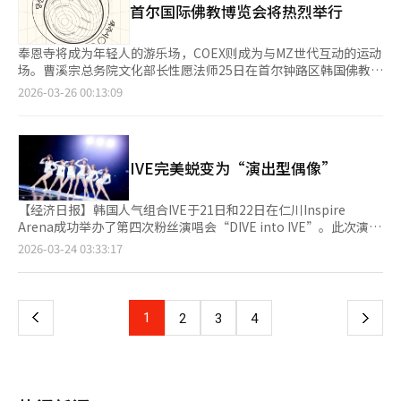
首尔国际佛教博览会将热烈举行
※ 本报道经人工智能（AI）系统翻译与编辑。
步机任务即可获赠礼品；赛事期间亦安排了产品体验环节。 上
月，在大田忠武体育馆举行的排球队“Red Sparks”主场赛事
中，正官庄邀请VIP客户携家人参与球场参观、排球体验、球员签
奉恩寺将成为年轻人的游乐场，COEX则成为与MZ世代互动的运动
名会及专业拍摄等活动，将赛场打造为沉浸式品牌体验空间。本月
场。曹溪宗总务院文化部长性愿法师25日在首尔钟路区韩国佛教历
7日赛后，正官庄还面向251名会员举办球员签名会，进一步加深
史文化纪念馆举行的记者会上表示，4月即将举行的“2026首尔国
2026-03-26 00:13:09
与消费者的直接互动。 体育营销同步延伸至线下零售场景。正官
际佛教博览会”将比往年更加热烈。大韩佛教曹溪宗将于4月2日至
庄与乐天百货坪村店联手，于本月推出联名促销活动——单笔消费
4日在COEX举办第14届“首尔国际佛教博览会”。性愿法师表
满5万韩元（约合人民币230元）的顾客可参与刮刮卡活动，有机
示：“我们将进一步提升佛教文化的普及性和大众性，以促进国民
会赢取球员签名球衣、签名球等限定礼品。 与此同时，正官庄积
内心的平和，并努力使社会更加和谐健康。”去年博览会吸引了约
IVE完美蜕变为“演出型偶像”
极向大众体育领域拓展。凭借对韩国羽毛球协会的官方赞助资源，
20万人，其中77.6%为MZ世代。今年首次引入收费门票，预计参
公司将举办“正官庄杯羽毛球大赛”，进一步扩大品牌覆盖面，强
观人数将增加至25万。今年博览会有286家企业参与，设有435个
化健康生活方式的品牌形象。 据介绍，该项目突破传统赞助模
展位。重点展示通过球类运动体验佛教核心思想“空”的互动内
【经济日报】韩国人气组合IVE于21日和22日在仁川Inspire
式，以地方体育爱好者为基础，着力营造人人可参与的日常体育氛
容。博览会期间，观众和僧侣可以围绕“空”思想进行交流，完成
Arena成功举办了第四次粉丝演唱会“DIVE into IVE”。此次演出
围，推动以社区为中心的群众体育文化发展。赛事将覆盖全国13个
任务者将获得纪念品。奉恩寺一柱门将举办结合传统与韩流的“般
以360度开放式舞台为中心，不仅是简单的粉丝见面会，更是IVE
页
2026-03-24 03:33:17
市道，全年计划举办22场，其中上半年10场、下半年12场。首场
若心经空派对”，著名艺术家与僧侣将共同诵读般若心经，观众也
作为“演出型偶像”在全球市场成长的重要里程碑。通过Netflix等
赛事已于本月21日至22日与广津区协会联合举办，正式拉开全年
可在音乐中体验“空”。活动主办方表示，已有400多人通过预注
全球平台的直播，IVE与全球粉丝“DIVE”互动，为即将到来的第
一
活动序幕。 KGC人参公社相关负责人表示，体育场景是与消费者
册报名，未注册者也可参与。此外，创作者杨京洙与兽医崔仁英合
二次世界巡演拉开序幕。演出的亮点在于360度观众席的舞台设
自然沟通、传递品牌价值的重要平台，公司未来将持续深化职业体
作推出的“犬心寺”将发布10种宠物素食产品，展示与宠物共同修
计，IVE利用全方位视野的舞台结构拉近与粉丝的距离。从
上
1
下
2
3
4
育与大众体育的多元合作，不断丰富品牌体验内涵。
行的生活方式。还有“香气项目”等多种品牌亮相。佛教新闻社社
《HEYA》到《ELEVEN》和《LOVE DIVE》等热门歌曲，成员们
长元虚法师表示：“此次博览会将发掘和培养重新诠释传统的创作
在华丽的表演中展现了稳定的现场演唱实力。特别是对少女时代
一
者和新兴品牌，扩展韩国传统文化的可能性。”※ 本报道经人工
《Genie》的翻唱舞台，赋予了IVE独特的风格，获得了好评。以
智能（AI）系统翻译与编辑。
海底神殿和航海为主题的VCR故事让观众沉浸其中，展示了K-pop
页
演出市场从简单的歌舞向“体验型娱乐”进化的趋势。IVE的这次