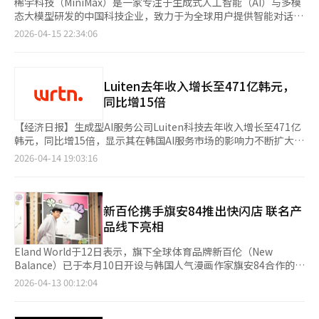
稀宇科技（MiniMax）是一家专注于生成式人工智能（AI）与多模
态大模型研发的中国科技企业，致力于为全球用户提供智能对话、
语音合成及AI互动内容解决方案。
2026-04-15 22:34:06
Luiten去年收入增长至471亿韩元，
同比增15倍
【经济日报】生成型AI服务公司Luiten科技去年收入增长至471亿
韩元，同比增15倍，显示其在韩国AI服务市场的影响力不断扩大。
公司通过多元化的生成型AI服务和企业AI转型业务，积极拓展盈利
2026-04-14 19:03:16
基础。根据Luiten科技首次公开的外部审计财务报表，2025年公
司收入约为471亿韩元，较前一年的30亿韩元增长1432.9%。同
期，营业费用约为1059亿韩元，增长3.2倍，营业亏损为588亿韩
元，增长1.95倍。虽然亏损增加，但增长和效率均有所改善。
新百伦携手旗安84推出快闪店 联名产
Luiten通过多种生成型AI服务扩大用户基础。其代表性服
品线下亮相
务“Luiten AI支持”提供文档撰写、图像分析、报告和简历生成
等自动化功能，设计上可根据用户需求自动选择最新AI模型。该服
Eland World于12日表示，旗下全球体育品牌新百伦（New
务免费提供20多项功能，专注于个人用户，随着生成型AI的普及，
Balance）已于本月10日开设与韩国人气漫画作家旗安84合作的快
用户基础迅速扩大。AI内容平台“Crack”也被视为新的增长动
闪店。该快闪店分别在新百伦直营圣水店及乐天Time Villas水原
2026-04-13 00:12:04
力，用户可与AI角色互动，创作故事。Luiten已进入日本市场，并
店1层中庭同步运营，其中圣水店将持续至4月底，水原店运营至4
计划进军美国，目标是AI互动内容市场。公司还在扩大企业和公共
月16日。 本次快闪店以展示旗安84联名产品为核心，涵盖服装、
机构的AI转型业务，通过“LuitenAX”提供AI教育和自动化解决方