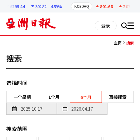
코
인
6295.44
302.82
-4.59%
801.66
2.07
+0.2
KOSDAQ
정
보
all
登录
搜
men
索
主页
搜索
搜索
选择时间
一个星期
1个月
直接搜索
6个月
搜索范围