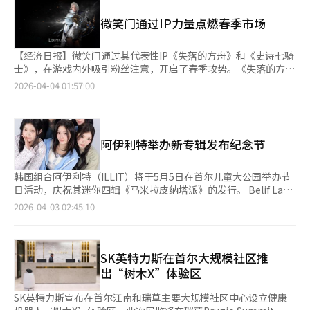
生活用品及鞋类等品类，并结合多样化互动体验内容。圣水店设有
案，支持企业AI转型。Luiten通过个人AI服务、内容平台和企业AX
主题拍照区及跑鞋展示空间，水原店则推出图纸涂色、踏步机游戏
微笑门通过IP力量点燃春季市场
业务的扩展，实现盈利模式多元化。面对激烈的生成型AI市场竞
等体验项目。 此外，活动期间针对部分产品推出限量赠品及体验
争，公司计划通过服务扩展继续增长。Luiten首席执行官李世英表
活动，包括购买指定跑鞋可参与跑步课程抽签。该课程预计将于4
示：“去年的J曲线增长在今年继续加速。我们将通过AX业务的全
月21日在汝矣岛举行。 新百伦方面表示，此次快闪店旨在通过线
【经济日报】微笑门通过其代表性IP《失落的方舟》和《史诗七骑
面展开和全球市场拓展，继续保持强劲增长，成为韩国代表性的AI
下空间提升消费者对联名产品的体验，未来也将持续通过多样化内
士》，在游戏内外吸引粉丝注意，开启了春季攻势。《失落的方
服务公司。”※ 本报道经人工智能（AI）系统翻译与编辑。
容加强与消费者的互动。 另一方面，旗安84联名服装及生活用品
舟》首次推出的高端手办提升了IP的收藏价值，而《史诗七骑士》
2026-04-04 01:57:00
将于4月17日起在新百伦明洞、大邱Run Hub、现代首尔百货
则通过用户征集赛获奖作品推出限量英雄，加强了与粉丝的互动。
（The Hyundai Seoul）、蚕室乐天世界、Starfield高阳及河南、
这不仅是简单的游戏更新，更是微笑门通过强大IP凝聚粉丝并寻找
北村Run Hub等主要线下门店陆续发售。
新增长动力的多元化战略。◆ 《失落的方舟》手办售罄，IP力量延
伸至游戏外韩国代表性MMORPG《失落的方舟》首次推出的官方
阿伊利特举办新专辑发布纪念节
高端手办‘卡丹’和‘贝亚特丽斯’在发布后立即售罄。4月3日中
午通过Naver失落的方舟官方品牌店销售的手办，吸引了希望在线
下收藏游戏感动的粉丝们的热烈反响。手办的成功展示了“游戏IP
韩国组合阿伊利特（ILLIT）将于5月5日在首尔儿童大公园举办节
商品化”战略的巨大影响力。微笑门通过手工制作的手办精细呈现
日活动，庆祝其迷你四辑《马米拉皮纳塔派》的发行。 Belif Lab
了角色的表情和装饰，并配备了LED灯座、金属卡片、特别优惠券
于2日宣布，这次活动以新专辑主打歌《It's Me》为主题，设有多
2026-04-03 02:45:10
等丰富的配件，极大地提升了收藏价值。这是将角色本身品牌化
种体验展位，适合家庭和朋友共同参与。阿伊利特将通过新歌表演
为“艺术作品”的尝试。未来，微笑门计划将Naver品牌店作为失
为活动增添热情。 活动旨在让更多人以多种方式体验阿伊利特的
落的方舟的官方在线周边商店，推出多种新产品。这与《黑色沙
音乐，与艺人近距离互动。期待已久的粉丝GLLIT和所有访客都能
漠》的Pearl Abyss通过自有周边商店凝聚全球粉丝的战略相似。
在此留下美好回忆。 除了演出外，所有活动项目无需报名，任何
SK英特力斯在首尔大规模社区推
利用IP的二次创作业务不仅延长了游戏寿命，还成为向不玩游戏的
到场者均可自由参与。详细信息将稍后在Weverse公布。 另外，
出“树木X”体验区
大众宣传品牌的有效营销手段。由于粉丝的强烈需求，微笑门将于
阿伊利特的迷你四辑《马米拉皮纳塔派》将于4月30日发布。主打
4月8日中午开始追加预售。这次手办售罄的案例再次证明了《失落
歌《It's Me》讲述了在初次约会后，对关系的定义产生疑虑时，勇
SK英特力斯宣布在首尔江南和瑞草主要大规模社区中心设立健康
的方舟》作为韩国代表性大型IP，拥有跨越游戏边界扩展到文化内
敢表白“你最爱的就是我”的故事。由个性鲜明的创作歌手youra