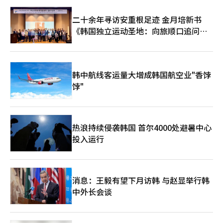
人”而非简单明星的最强有力武器。正如成员们所说，“IVE将永
远与DIVE同行”，她们不仅是舞台上的女神，也是并肩游泳的伙
二十余年寻访安重根足迹 金月培新书
伴。随着4月开始的巡演，全球音乐迷的目光聚焦于IVE如何再次将
《韩国独立运动圣地：向旅顺口追问历
2026年的K-pop市场染成“紫色”。※ 本报道经人工智能（AI）
系统翻译与编辑。
史》出版
韩中航线客运量大增成韩国航空业"香饽
饽"
热浪持续侵袭韩国 首尔4000处避暑中心
投入运行
消息：王毅有望下月访韩 与赵显举行韩
中外长会谈