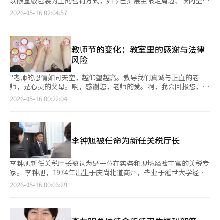
以限量版包装为主的营销方式，如今已扩展至限定周边、快闪空间
文化交流意义。”※ 本报道经人工智能（AI）系统翻译与编辑。
国旅游公社和地方自治团体共同推进的反价旅行项目，为前往人口
及沉浸式体验内容等多个层面。 购买口红、气垫粉饼可获赠钥匙
2026-05-16 02:04:57
减少地区的游客提供住宿、餐饮、体验等旅行费用的一半，通过手
扣，购买保湿面霜则附送角色收纳包，品牌正通过限定周边吸引消
机地方爱商品券进行返还。由于需求激增，文化体育观光部在去年
费者关注，并借助社交媒体（SNS）实现病毒式传播。业内普遍认
追加预算，将支持地区从20个扩大到30个。 实际上，密阳市5月份
为，随着10至20多岁年轻消费者逐渐主导市场，过去强调极简与
的预申请在一天内就提前结束。崔部长当天亲自访问了密阳市选定
自然感的“纯净美妆（Clean Beauty）”风潮正在减弱，取而代
教师节的变化：教室里的感谢与法律
的反价旅行认证景点迎南楼和密阳邑城，尽管是工作日的上午，仍
之的是更加鲜艳、可爱、强调玩具感与角色元素的包装设计。 如
风险
然人潮涌动。 密阳市旅游振兴科科长李京淑表示：“4月份接待了
今，角色联名已成为韩国美妆行业的新常态。近期，韩国健康美妆
2000人，5月份接待了2500人，所有申请都在一天内结束。”她还
零售商希杰欧利芙洋（CJ Olive Young）进一步扩大角色联名营销
"老师的恩情如同天空，越仰望越高。教导我们真诚与正直的老
解释说，包括即时返还结算在内的密阳旅游指南邮寄服务和季节性
规模。公司于本月1日至30日与 宝可梦韩国展开大型联名活动“欧
师，是心灵的父母。啊，感谢您，老师的爱。啊，我会回报您，老
旅游活动等都得到了良好反响。她补充道：“为了参与每月的活
利芙洋 X 宝可梦” 。此次合作正值宝可梦30周年及韩国家庭月，
师的恩情。" 在教师节，这首歌曾经常被唱起，但如今却难以听
2026-05-16 00:22:04
动，回访的游客也在增加，这对密阳地方经济有帮助。”密阳市将
不仅推出约230种限定商品，还联动快闪店、增强现实（AR）游
到。教室内的简单活动也成为了监管的对象。 庆尚北道教育厅通
于5月28日开始接受6月份反价旅行的申请。 尽管密阳是一个人口
戏、集章活动及限定赠品等体验内容。 此次活动核心空间设
过内部公告表示，根据禁止贿赂法，教师与学生、家长属于“直接
消失地区，人口已降至10万以下，但由于反价旅行等的影响，数字
于“Olive Young N 圣水” 。欧利芙洋将与AR游戏《宝可梦GO》
利益相关者”，因此建议在教师节时不要向教师赠送蛋糕或一起分
居民证的发放数量已超过10万件。该市通过将阳光密阳主题公园、
联动，推出《宝可梦GO》首尔集章拉力活动，并打造以宝可梦30
享。 "孩子们在制作教师节卡片时，讨论‘老师能不能收礼物’。
密阳阿里郎宇宙天文台、密阳冰谷缆车等主要旅游资源与数字旅游
李钟旭被任命为新任关税厅长
周年派对为主题的快闪空间。现场设置拍照区、胶囊玩具限定商品
有些学生甚至说‘连康乃馨都不行，连饮料都不能给老师，否则老
居民证的优惠结合，促进了地方消费。反价旅行的效果甚至超过了
区以及皮卡丘主题甜品等内容，全国13家门店还同步运营主题拍照
师会被抓’。我听到他们毫不避讳地说这些话，心中感到苦
应对人口消失政策的效果。 崔部长当天还与致力于地方旅游振兴
区、店内集章活动及应援信息打印机等体验项目。 此外，消费者
涩。"在釜山金井区某小学担任六年级班主任的21年教龄教师尹美
李钟旭新任关税厅长被认为是一位在实务和现场经验丰富的关税专
的“旅游团体建设项目”相关人员进行了讨论。“旅游团体”是基
还可根据消费金额获赠野餐椅、亚克力摆件、一次性相机及磁贴等
淑表示。 "孩子们可能没有恶意，但在教师节前，‘老师收一瓶饮
家。 李钟旭，1974年出生于庆尚北道商州，毕业于延世大学经济
于居民独特资源和故事，支持居民创办和稳定运营旅游企业的居民
限定周边。此次合作共有61个品牌参与，规模较去年与三丽鸥角色
料也会被抓’的说法在教室里被理所当然地讨论，这让我感到自
学专业，随后在美国罗格斯大学获得行政学硕士学位。他通过第43
2026-05-16 00:06:29
主导型政策项目。文化体育观光部计划基于去年4月确定的31亿韩
联名时进一步扩大。 与过去仅更换包装不同，当前角色联名营销
责。" 她反问道：“这种情况真的正常吗？” 在教师节这个本应表
届行政考试进入公职。 入职后，他曾担任关税厅出口入物流科
元规模的“青年旅游团体”追加预算，集中培育非首都圈地区的新
正变得更加精细化和场景化。品牌不再只是简单借用IP形象，而是
彰教师的日子里，教师却不得不在学生赠送的蛋糕和康乃馨面前考
长、创造性计划财政负责人、人事管理负责人、通关计划科长等职
青年企业100余家。 在场的一位与会者（居住在昌原）表示：“由
围绕角色构建完整内容体验。例如，AMUSE以蒙奇奇为核心打造
虑法律风险。 这一场景在韩国社会中显得尤为讽刺，因为“教
务。此外，他还担任过仁川海关港口通关监督局局长、总部审查局
于文化基础设施和相关就业机会不足，关注文化的朋友们往往选择
扭蛋商店概念，Rom&nd则以米菲为主题打造文具店概念空间，
师”不仅是一个职业称谓，更是尊重和道德权威的象征。在儒家文
局长、通关局局长、计划协调官、调查局局长等职务。 在担任关