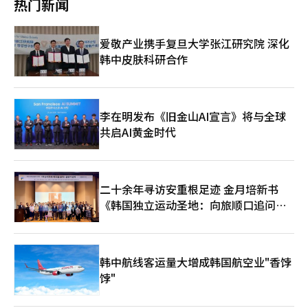
性。”她补充道：“在咨询时，很多时候会进行录音，以防万一出
热门新闻
期待新万金在机器人、氢能、人工智能等未来高端产业中发挥重要
视配备了“视觉AI助手（Vision AI Companion）”功能，能够实
现投诉或举报的情况。” 她还表示：“我努力与学生保持一定的
作用。” 同时，李总统还任命洪美英为可持续发展国家委员会主
时分析用户的观看环境和内容，优化屏幕显示。 还发布了提升体
距离，在课堂上始终使用敬语，并教育他们不要过于亲近。”这种
席，金基永为国家图书馆委员会主席，白钟宇为国民生命安全委员
育内容观看体验的“AI足球模式”。该功能通过实时分析比赛场
亲密感可能会成为误解或争议的根源。 位于首尔江南的一位小学
爱敬产业携手复旦大学张江研究院 深化
会副主席。※ 本报道经人工智能（AI）系统翻译与编辑。
景，调整色彩和运动效果，增强观众的现场感和解说的传达力。
教师白某表示：“教师不再被视为知道所有答案的存在。在数字环
韩中皮肤科研合作
OLED电视新产品首次应用了下一代HDR标准“HDR10+高级”技
境中，教师的权威本身正在发生变化。” 近年来，韩国社会中教
术。该技术基于AI实时优化亮度、色彩、对比度和运动等，提升内
师死亡事件和教师权利侵害的争论屡见不鲜。特别是在2023年首
容的沉浸感。 “无眩光”技术前置……针对地区消费环境的个性
尔西义小学教师死亡事件后，数万名教师在首尔汝矣岛一带举行集
化攻势 三星电子还展示了下一代显示技术“微RGB”电视。该电
会，要求保护教师权利，但现场教师之间普遍反映“实质上没有感
视基于“微RGB AI引擎”，精确调整色彩和对比度，实现了比传
李在明发布《旧金山AI宣言》将与全球
受到变化”。 教师暴力问题也不再是罕见的案例。上个月，在忠
统电视更优秀的色彩表现和光学控制性能。 2026年款OLED电视
共启AI黄金时代
南的计龙，一名学生用凶器攻击教师的事件发生。随后，教师工会
（S95H）采用了防烧屏技术和“浮动层（Float Layer）”设计，
对全国幼儿园、小学、中学、高中教师进行的“学生对教师暴力现
增强了耐用性和高端设计的完成度。 同时强调了在自然光环境中
状调查”显示，67%的受访者表示经历过来自学生的身体威胁，
减少屏幕反射的“无眩光（Glare Free）”技术。三星电子表示，
32%表示曾遭受实际暴力。 专家分析认为，尽管韩国社会仍在谈
在像澳大利亚这样自然光比例高的居住环境中，改善白天观看体验
论儒家文化中的“尊师重道”，但在实际场景中，教师所需的信任
二十余年寻访安重根足迹 金月培新书
的效果显著。 还发布了游戏显示器新产品，包括无需眼镜即可实
和自主权并未得到充分保障。尽管继续要求学生生活指导和情感关
《韩国独立运动圣地：向旅顺口追问历
现3D效果的“奥德赛3D”，以及6K、165Hz规格的“奥德赛
怀的责任，但支持这些的权威和保护却在减弱。 曾经象征着稳定
G8”和基于OLED的“奥德赛OLED G8”。 重视体验而非亮
史》出版
性和社会尊重的教师地位也在动摇。学龄人口减少、投诉负担和法
度……三星强化地区个性化AI电视战略 业界分析认为，近期高端电
律风险的叠加使得教师的偏好度下降。根据入学考试行业的消息，
视市场竞争已从单纯的最大亮度或分辨率的“规格竞争”转向实际
主要师范大学的2025学年度的录取线较去年有所下降。首尔师范
生活环境中的感知质量和用户体验的差异化竞争。尤其在自然光强
韩中航线客运量大增成韩国航空业"香饽
大学、春川师范大学、韩国师范大学、光州师范大学、清州师范大
烈的澳大利亚市场，减少屏幕反射的无眩光技术的重要性日益凸
学等五所师范大学的2025学年度的录取线为3.61等级，低于去年
饽"
显，同时由于流媒体和体育内容消费比例高，对高画质和沉浸式观
的3.22等级。 小学教师的性别比例失衡问题仍在继续。根据首尔市
看体验的需求也在上升。 三星电子在此次活动中反映了地区消费
教育厅的数据，2026学年度首尔公立小学教师任用考试的最终合