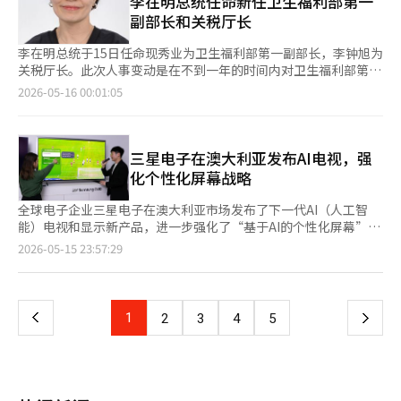
李在明总统任命新任卫生福利部第一
前往首尔或釜山。” 对此，崔部长表示：“为了留住人们，文化
并通过大型快闪店与限定周边强化沉浸感。 业内认为，美妆营销
化中，教师被视为不仅传授知识的人，更是教导人格和秩序的存
税厅调查局局长期间，他曾领导新设的贸易安全特别调查组。去年
副部长和关税厅长
基础设施和内容等软实力必须提升。”他承诺通过“我们小区也能
主导权如今已完全转向SNS平台。相比强调产品成分或功能，品牌
在，至今学校里仍延续着“老师的恩情”歌曲和感谢信的文化。
10月被任命为关税厅副厅长，今天实现内部晋升。 自2005年成允
有这些”的项目，让居民能够更方便地接触到演出、展览等文化活
更倾向于打造适合拍照和上传社交媒体的视觉包装，通过
教师节始于1958年青少年红十字（RCY）成员探访生病教师的活
甲前厅长（第22任）、2016年千洪旭前厅长（第28任）、2020年
李在明总统于15日任命现秀业为卫生福利部第一副部长，李钟旭为
动。他还表示：“让地方居民感受到‘与文化中心不再遥远’，而
TikTok、Instagram等平台实现自然传播。AMUSE相关负责人表
动，1965年定于5月15日，即世宗大王诞辰日，成为全国性纪念
卢石焕前厅长（第30任）、2025年李明九前厅长（第34任）以
关税厅长。此次人事变动是在不到一年的时间内对卫生福利部第一
是‘文化始终与我同在’。” ※ 本报道经人工智能（AI）系统翻
示，对于追求潮流的Z世代（1995年至2009年出生人群）而言，
日。然而，随着教师权威的下降、恶性投诉和各种法律负担的叠
来，李钟旭成为第五位内部晋升的关税厅长。 青瓦台宣传沟通首
副部长和关税厅长进行的重大调整。 青瓦台宣传沟通首席李圭妍
译与编辑。
2026-05-16 00:01:05
角色周边不仅能够带来拥有限定商品的满足感，也更容易成为主动
加，教师之间出现了“如今只剩下名字的日子”的自嘲。 教师的
席李圭妍在当天的简报中评价李钟旭：“作为经历过计划协调官等
在当天下午的春秋馆简报中宣布了这一人事任命。 新任卫生福利
分享到SNS上的内容。 在产品功能差异化越来越困难的背景下，角
自豪感早已降至谷底。 根据教师工会在14日发布的“教师认知调
重要职务的正统官僚，他成功查获了大规模非法绕道出口，并与泰
部第一副部长现秀业是一位专业官员，曾担任人口儿童政策官和保
色联名和赠品营销也被视为美妆行业新的竞争焦点。由于气垫、唇
查”，超过一半的教师在过去一年中考虑过辞职。约五分之一的教
国政府联合打击了大量毒品。他是能够稳定支持企业贸易和投资活
育政策科长等重要职务。 李首席表示：“现副部长是一位养育四
釉、安瓶等产品很难在功能层面实现明显突破，品牌正转而通过角
师表示“教师受到社会尊重”，而感到教职生活有成就感的回答也
动，并阻止危害国民安全的通关行为的合适人选。” ◇个人简历
个孩子的职场妈妈，为改善保育教师的待遇和引入幼儿园现场保育
三星电子在澳大利亚发布AI电视，强
色IP与限定周边刺激购买欲望。 与此同时，美妆流通平台竞争加
仅停留在30%左右。 教师权利受到侵害和信任崩溃的无力感也十
△1974年出生 △延世大学经济学专业 △美国罗格斯大学行政学硕
制度做出了重大贡献，是构建全面社会安全网的合适人选。” 关
化个性化屏幕战略
剧，也被认为是角色联名热潮扩大的重要原因。随着MUSINSA 、
分明显。韩国教师团体总联合会（KFTA）在第45届教师节前，于
士 △第43届行政考试 △关税厅创造性计划财政负责人 △关税厅人
于新任关税厅长李钟旭，李首席指出：“他曾成功查获大规模非法
ABLY 、Daiso等平台不断扩大美妆业务，各平台均通过独家联名
上个月27日至本月5日对全国幼儿园、小学、中学、高中和大学的
事管理负责人 △关税厅通关计划科长 △仁川海关港口通关监督局
绕道出口，并与泰国政府联合打击大量毒品，能够稳定支持我国企
全球电子企业三星电子在澳大利亚市场发布了下一代AI（人工智
与限量版策略争夺年轻消费者。 业内分析认为，这一变化也反映
8900名教师进行的调查显示，49.2%的受访者表示“最近1至2年
局长 △关税厅审查局局长 △关税厅通关局局长 △关税厅计划协调
业的贸易和投资活动，阻止危害国民安全的通关行为。” 现副部
能）电视和显示新产品，进一步强化了“基于AI的个性化屏幕”战
出韩国美妆市场核心消费层已逐渐转向10至20多岁年轻群体。长
间职业自豪感降低”。教师们感到最无力的时刻是“未能获得学生
官 △关税厅调查局局长 △关税厅副厅长※ 本报道经人工智能
长和李钟旭分别于去年6月和7月被任命，现副部长在两天前被指定
略。三星电子通过实时分析观看环境和内容特性，超越了简单的画
期接触短视频内容的年轻消费者，更容易对色彩、香味及包装等直
页
2026-05-15 23:57:29
和家长的信任，教师权利受到侵害”（67.9%）。 地区现场的氛围
（AI）系统翻译与编辑。
为“社会孤立专责副部长”。 李首席在被问及人事变动的背景时
质竞争，加快了在全球电视市场的领导地位。 三星电子于14日至
观元素产生兴趣，而非单纯关注成分与功效。 数据显示，去年7月
也类似。釜山教师工会最近对全国7180名教师（其中383名来自釜
表示：“刚上任工作本身就非常困难，二位在相关领域为政策基础
15日在澳大利亚悉尼举行了“2026澳大利亚技术研讨会”。 三星
欧利芙洋推出三丽鸥角色联名活动期间，10至19岁消费者销售额
一
山）进行的“2026教师认知调查”显示，69.2%的釜山教师表
的建立做出了巨大贡献，感谢他们的辛勤付出。” 他还表
电子技术研讨会是自2012年起每年举办的活动，旨在向全球专家
同比增长60.6%，外国消费者销售额也同比增长57%。随着越来越
示“如果重生，不会选择教师职业”。80.9%的教师表示“在正当
示：“新任厅长和副部长的任命将期待能够更迅速地制定更高层次
和行业人士介绍最新的视频和音频技术。本次活动吸引了当地科技
多外籍游客将角色联名美妆产品作为访韩伴手礼购买，角色IP与限
教育活动中也担心因儿童虐待举报而被起诉”，85.1%的教师认为
上
1
下
2
3
4
5
的政策，这次人事变动是为了使相关领域的行政工作更具进步
媒体和行业人士的参与，体验了2026年款电视、游戏显示器新产
定周边结合的营销影响力也在持续扩大。
儿童虐待处罚法中的“情感虐待”条款抑制了教育活动。 教师们
性。” 此外，李总统还任命文成耀为因金义谦前新万金开发厅长
品以及基于AI的显示技术等。 AI分析观看环境……强化“个性化屏
表示，学校环境正逐渐变成“防御性教室文化”。人工智能和智能
一
参选全北群山·金济·扶安甲补选而空缺的厅长。 李首席对新任
幕”战略 三星电子在此次活动中重点介绍了符合澳大利亚内容消
手机的普及也在改变教师的权威。 尹教师表示：“以前被视为学
厅长文成耀表示：“他是国土和城市开发领域的专业官员，曾参与
费趋势和居住环境的基于AI的观看体验。考虑到当地强烈的自然光
生生活指导的一部分的事情，现在首先考虑的是手册和投诉的可能
页
行政中心复合城市基础设施建设和釜山·蔚山·庆南的总体规划，
环境和体育内容的消费比例，增强了画质和沉浸感。 2026年款电