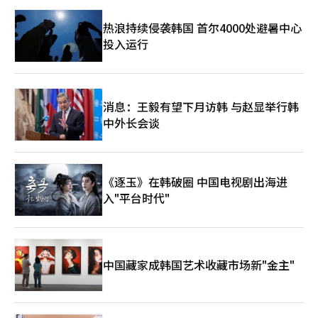
环境的差异，全面推出无眩光技术和基于AI的体育观看功能。AI足
格者210人中，男性仅有30人，占14.3%。在所有幼儿园、小学和
球模式也将不局限于特定项目，而是适用于多种体育内容，预计将
特殊学校的合格者295人中，男性仅有32人（10.9%）。在48名幼
热浪持续侵袭韩国 首尔4000处避暑中心
作为体育观看体验差异化战略的一部分。 三星电子视频显示事业
儿园教师合格者中，男性仅1人，而特殊学校幼儿园教师的7名合格
投入运行
部副总裁李赫恩表示：“三星电子正在基于AI技术创新画质和用户
者全部为女性。 在这种性别比例失衡的情况下，男性教师感到工
体验，全面推进AI电视时代的到来。我们将通过差异化的AI屏幕体
作负担加重。 大田一位30多岁的男性教师连某表示：“由于男教
验，持续提升用户中心的观看环境。”※ 本报道经人工智能（AI）
师较少，体力上困难的工作或应对困难情况自然会更多地落到男教
系统翻译与编辑。
师身上，而说出辛苦也很难。” 教师们强调，教育现场所需的并
不仅仅是法律和制度，还有信任和共同体意识。 "教师们所期望的
消息：王毅有望下月访韩 与赵显举行韩
并不是曾经‘连老师的影子也不敢踩’的权威。" 尹教师表
中外长会谈
示：“我的孩子珍贵，其他孩子也同样珍贵；我不希望我的孩子受
到伤害，其他孩子也不希望受到伤害，这种基本的关怀和共同体意
识是必要的。” 她补充道：“关怀和让步并不是损失，而是扩展
孩子心灵的机会。”并表示：“教育并非仅靠法律和制度来完成。
《逐玉》在韩破圈 中国电视剧出海进
当尊重和关怀填补其中时，教师、学生和家长都能更加舒适。”
又一个教师节来临。如今教师们所期望的，不是宏大的尊重或感谢
入"平台时代"
的歌曲，而是能够不畏缩地教导学生的教室。※ 本报道经人工智
能（AI）系统翻译与编辑。
中国藏家成韩国艺术收藏市场新"金主"