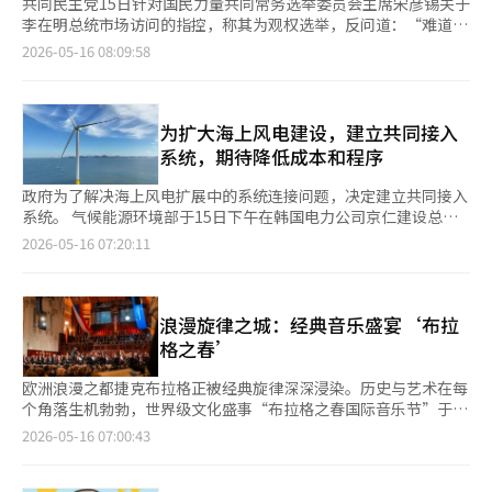
共同民主党15日针对国民力量共同常务选举委员会主席宋彦锡关于
李在明总统市场访问的指控，称其为观权选举，反问道：“难道选
举期间国家事务也要瘫痪吗？” 赵承来在当天的记者见面会上表
2026-05-16 08:09:58
示：“那么总统就意味着什么都不能做吗？这样说的话，国务会议
也是观权选举。” 他还强调：“即使有选举，国家事务也必须正
常运转。难道总统在外交、安全、政治、社会、安全和人民生命等
方面不能进行沟通吗？”他对这种说法表示强烈不满，称其为“纯
为扩大海上风电建设，建立共同接入
粹的政治攻势，实在是低级的言论”。 此外，曾任法官的崔基相
系统，期待降低成本和程序
也指出：“如果在野党认为总统的国政运营违反法律，那么首先应
明确指出违反了哪条法律。他认为在选举中质疑总统的国政运营并
政府为了解决海上风电扩展中的系统连接问题，决定建立共同接入
不合适。” 与此同时，宋委员在当天的脸书上发文称：“总统已
系统。 气候能源环境部于15日下午在韩国电力公司京仁建设总部
经超越了选举干预的层面，直接参与选举活动。这是赤裸裸的观权
举行了“海上风电共同接入推进协议签署仪式及座谈会”。 这是
2026-05-16 07:20:11
选举和选举干预。”他提到李总统于13日访问蔚山南目马城市场，
对去年12月发布的海上风电基础设施扩充及普及计划的后续措施。
14日访问毛兰市场的情况。 宋委员特别指出：“成南是李总统的
当时，政府提出到2030年将目前年发电能力为0.35GW（千兆瓦）
政治故乡，而成南市长候选人金炳旭是青瓦台政务秘书出身，因此
的海上风电容量每年增加4GW，最终达到10.5GW的蓝图。 政府决
选址的企图意图非常不纯。”他还表示：“历任总统都曾面临选举
定集中力量扩充海上风电建设的核心基础设施，包括港口、安装船
浪漫旋律之城：经典音乐盛宴‘布拉
干预的争议，但没有哪位总统在距离选举20多天时，每天都亲自走
舶和融资。同时，整顿海上风电项目推进的核心许可，即军作战性
格之春’
访全国传统市场进行选举活动。”※ 本报道经人工智能（AI）系统
协商，并尽早发布长期普及招标的实施方案。此外，设立了国级组
翻译与编辑。
织海上风电推进团，并计划从2029年开始进行规划用地招标，将
欧洲浪漫之都捷克布拉格正被经典旋律深深浸染。历史与艺术在每
平均需时约10年的项目周期缩短至6.5年以内。 此前，海上风电项
个角落生机勃勃，世界级文化盛事“布拉格之春国际音乐节”于12
目是由各个独立的项目运营商分别建设连接陆地变电站的接入线
日拉开帷幕。尤其是今年，十几岁的韩国钢琴家获奖的消息传来，
2026-05-16 07:00:43
路。然而，随着海上风电场规模的扩大，因重复建设输电线路而导
为前来布拉格的韩国游客带来了更加特别的文化旅行体验。 第81
致的成本增加和系统不足问题日益突出。 因此，政府计划优先建
届“布拉格之春国际音乐节”将持续至6月4日，是捷克最具权威的
设集成变电站的共同接入设施，以便大规模海上风电的快速连接和