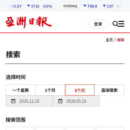
코
인
6258.57
37.81
-0.6%
798.8
2.87
-0.36%
KOSDAQ
정
보
all
登录
搜
men
索
主页
搜索
搜索
选择时间
一个星期
1个月
直接搜索
6个月
搜索范围