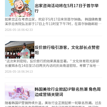
文化活动。今年，世界著名指挥家西蒙·拉特尔和今年的驻场艺术
普及。通过公共主导的方式，在岛屿或海岸地区的多个海上风电项
家芭芭拉·哈尼根等顶级音乐家将登台演出，吸引全球音乐爱好者
出家咨询活动将在5月17日于首尔举
目运营商可以共同接入。 这将有助于降低接入成本，从而降低海
前往布拉格。 布拉格最近被重新关注为一个可以同时享受经典音
行
上风电的发电成本，并预计减少韩国电力公司的电力购买成本。此
乐、表演艺术、美食、设计和生活方式的文化旅行目的地。在此次
外，在韩国电力公司公共网络与海上风电接入线路相邻的区域，通
音乐节中，整个布拉格将成为一个巨大的艺术舞台。坐落于伏尔塔
如果您正在考虑出家，欢迎于5月17日来到首尔钟路。 韩国佛教曹
过整合设施的建设，韩国电力公司的网络投资成本也将减少。 在
瓦河畔的宏伟的鲁道夫音乐厅和展示新艺术风格的市民会馆等历史
溪宗总务院弘法部于17日上午11时至下午7时，在首尔钟路邮局路
此次活动中，海上风电共同接入候选地的9个地点中，首先与海宁
名胜将举办多样的演出。尤其在春季和初夏，户外咖啡馆与伏尔塔
的传统文化广场设立“2026年灯会传统文化广场出家咨询摊
2026-05-16 06:42:33
地区的海上风电项目运营商签署了工作协议（MOU），以便优先
瓦河畔的各种文化活动自然融合，更加深刻地感受到布拉格独特的
位”。 此次宣传摊位欢迎对修行者的生活和佛教文化感兴趣的市
启动该地区的项目。因此，接入线路的总长度预计将从703公里减
浪漫氛围。 此次音乐节更令人期待的是韩国音乐家的卓越表现。
民参与。弘法部计划通过现场出家咨询、发放出家宣传资料、播放
少到287公里，减少幅度达到59%。总投资将比独立接入减少3.6
作为节日的一部分，每年举办的第77届布拉格之春国际音乐比赛钢
出家相关视频、体验佛教情感贴纸、石头冥想、拍照区等互动项
万亿韩元，海上风电的发电成本预计将降低至平均20韩元/kWh。
琴组中，18岁的韩国钢琴家孙世赫获得了冠军。布拉格之春国际音
目，向公众亲切传达出家的意义和僧团的生活。 现场将由出家咨
反价旅行吸引游客，文化部长点赞密
此外，气候部与韩国电力公司在协议签署后的座谈会上介绍了海上
乐比赛被视为全球年轻音乐家的重要平台。 根据金浩文化基金会
询师慧元法师进行出家过程和僧侣生活的咨询，并通过发放出家指
阳
风电共同接入的具体推进方案。政府计划在海上风电密集的候选区
的消息，孙世赫于14日在布拉格举行的决赛中，与布拉格交响乐团
南和视频播放，帮助参与者更容易理解出家和修行者的生活。 曹
域，通过项目运营商之间的协商，计划在今年第三季度之前扩大共
合作演奏了布拉姆斯的第一钢琴协奏曲，最终获得第一名。他获得
溪宗将在佛诞日（24日）前举行多项活动。首先，16日晚7时将在
"这次来到密阳，反价旅行的效果真是显著。" 文化体育观光部部
同接入。为此，将征求关于制度改善支持内容、受益者负担原则与
了25万捷克克朗（约合179万元人民币）的奖金，并获得了2027年
兴仁之门前开始灯会游行。约5万人将手持各式各样的10万盏自制
长崔辉永在14日至15日两天内访问庆尚南道密阳，考察了当地旅
公共性相结合的费用分担方案的意见。 气候部部长金成焕表
布拉格之春国际音乐节的特别演出机会。 此外，世界著名作曲家
灯笼，沿着钟路游行，游行路线为兴仁之门~钟路~曹溪寺。 传统
游现状，并如是说道。 崔部长观看了密阳阿里郎表演，在清学书
2026-05-16 06:34:13
示：“可再生能源的扩展是关乎国家生存的能源安全核心课题，海
陈恩淑也作为节日现代音乐平台“布拉格后代”的驻场作曲家参与
文化广场是一个可以体验韩国传统和佛教文化及表演的街头节日，
店购书，并在密阳市场品尝了美味的猪肉汤饭。他还登上迎南楼，
上风电的普及扩展需要从国家基础设施管理的角度进行。”他还表
其中，展现了韩国创作音乐的独特性。13日，指挥家彼得·波佩尔
共有129个摊位参与，19个团体将进行表演。 韩国佛教曹溪宗总务
俯瞰开阔的市区，享受密阳独特的魅力。 地方旅游已成为支撑密
示：“政府将成为海上风电项目运营商在系统接入的不确定性和许
卡带领布拉格广播交响乐团演奏的斯美塔那交响诗《我的祖国》开
院弘法部相关人士表示：“未来我们将继续在灯会、佛教博览会、
阳地方商业的核心增长动力。由于人口持续向首尔和釜山等大城市
可壁垒方面的坚实支持者。”※ 本报道经人工智能（AI）系统翻译
幕演出通过驻韩捷克文化中心的社交媒体直播，激发了国内游客对
青年和大学生活动等多种场合开展出家咨询和修行文化体验项目，
流出，去年密阳人口降至10万以下。然而，凭借以阿里郎为代表的
韩国美妆行业掀起IP联名热潮 角色周
与编辑。
欧洲旅行的怀念。 捷克旅游局韩国办事处主任米哈伊尔·普罗哈
旨在降低出家的心理距离，增进对僧团的理解。”
传统文化、文化遗产和地方美食，密阳在吸引游客方面下了很大功
边成营销关键词
斯卡表示：“布拉格之春国际音乐节通过经典音乐生动展示了布拉
夫，前来密阳的人数反而在增加。最近，年轻创业者们通过开发地
格这座城市的历史和艺术性，是捷克的代表文化活动。尤其是今
方特产如部便饼，吸引了年轻人的目光。 此外，反价旅行吸引了
随着韩国IP营销持续升温，美妆行业正掀起新一轮联名热潮。过去
年，韩国音乐家的表现格外突出，进一步加深了韩国与捷克之间的
精打细算的游客，旅游热潮在整个地区蔓延。文化体育观光部、韩