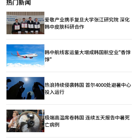
热门新闻
出：“霍尔木兹海峡的通航是否自由以及价格波动是否稳定都需关
及主权和经济压力，谈判难度较高。因此，市场的反应更接近于
注，并综合考虑民生稳定和物价负担。” 此外，政府预计5月至7
对“扩大战争可能性降低”的安慰。美国在维持军事压力和海上封
月将供应超过2亿1000万桶原油，其中5月7500万桶以上，6月
锁的同时进行谈判，伊朗也未放弃对通航控制权的主张。军事紧张
爱敬产业携手复旦大学张江研究院 深化
6000万桶以上，7月7000万桶以上，超过正常原油进口量的
局势并未消失，只是暂时降至可控水平。此次事件在国际秩序方面
80%。5月获得的石脑油预计为正常水平的90%，6月后也将保持
韩中皮肤科研合作
也留下了重要启示。霍尔木兹海峡作为全球石油运输的关键通道，
稳定。文副部长表示：“5月的原油数量大部分已确定，6至7月的
成为地缘政治谈判的筹码，暴露了能源安全和海上自由航行体系的
数量则视为最低限。”※ 本报道经人工智能（AI）系统翻译与编
脆弱性。这不仅是中东地区的问题，也是全球物流和金融系统波动
辑。
的因素。韩国经济对此次事件的敏感反应源于其对原油进口和海上
运输的高度依赖。油价和汇率的稳定是积极的，但当前局势尚有许
韩中航线客运量大增成韩国航空业"香饽
多变数，难以解读为结构性稳定恢复。外国资金流动也基于地缘政
饽"
治风险缓解的短期预期，需考虑波动可能性。市场目前对“最坏情
况可以避免”的可能性做出反应，能否转化为可持续的协议和秩序
恢复，取决于未来的谈判内容和执行过程。国际社会正面临考验，
能否将中东不安从短期期待转变为更稳定的国际秩序恢复。 ※ 本
热浪持续侵袭韩国 首尔4000处避暑中心
报道经人工智能（AI）系统翻译与编辑。
投入运行
极端高温席卷韩国 连续五天报告中暑死
亡病例