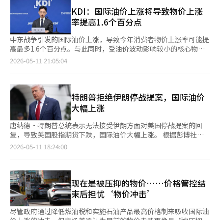
5190亿韩元。这是韩电自2023年第三季度以来连续第11个季度实
应。 因此，分析认为，两国开始更加重视“管理危险爆炸”的机
民海外股票投资的兑换需求，都是支撑美元实际需求的因素。”但
现盈利。 营业利润的增长主要得益于电力批发价格（SMP）的下
KDI：国际油价上涨将导致物价上涨
制，而非“彻底解决伊朗核问题”。即，核武器的完全废弃不如某
他也指出：“出口商的延期结汇量和当局的速度调控警惕将限制汇
降。第一季度平均SMP为107.1韩元/kWh，比去年下降7.4%，而
率提高1.6个百分点
种程度的冻结和国际监督的加强，以及霍尔木兹海峡的安全通行保
率的上行空间。”※ 本报道经人工智能（AI）系统翻译与编辑。
电力销售收入则增加了121亿韩元（0.1%）。 此外，韩电通过紧
障成为现实的妥协方案。 尤其是中国的角色日益重要。近年来，
缩管理和财务健全计划，减少了4000亿韩元的成本。通过扩大首
中东战争引发的国际油价上涨，导致今年消费者物价上涨率可能提
中伊关系迅速升温。中国已经成为伊朗最大的原油进口国之一，实
都圈灵活电力的限量和降低发电成本，节省了约3000亿韩元的购
高最多1.6个百分点。与此同时，受油价波动影响较小的核心物价
际上是伊朗经济的重要生命线。 两国签署了长期经济合作协议，
电费用。利用人工智能（AI）提升资产管理系统的效率，进一步节
也预计将上涨0.1个百分点。 韩国开发研究院(KDI)于11日发布了
2026-05-11 21:05:04
扩大了在能源、基础设施、铁路、港口和通信等领域的合作。在中
省了约1000亿韩元的设备维护费用。 因此，因俄罗斯与乌克兰战
《最近国际油价上涨对消费者物价的影响》报告。KDI认为，第二
国的一带一路战略中，伊朗是连接中亚、中东和欧洲的关键节点。
争导致的燃料费用激增所带来的财务负担有所缓解。2023年累计
季度后油价波动将因能源运输不确定性变化，导致今年消费者物价
从地缘政治角度看，伊朗自古以来就是连接丝绸之路和霍尔木兹海
营业亏损高达47兆8000亿韩元，而截至2026年第一季度，这一数
上涨率可能提高1.0至1.6个百分点。此外，若高油价持续，核心物
峡的战略要地。 在中国看来，伊朗不仅仅是一个产油国，更是对
字已缩减至34兆韩元。 然而，韩电仍面临206兆韩元的债务和128
价在明年也可能面临上行压力。 调查显示，当国际油价（迪拜
特朗普拒绝伊朗停战提案，国际油价
美国主导的海洋秩序的战略缓冲区，是维护能源安全的核心支柱。
兆韩元的借款，日均利息支出高达114亿韩元。 更大的问题在于第
油）上涨10个百分点时，国内石油类价格上涨率将增加2.69个百分
大幅上涨
实际上，中国在国际制裁下仍以多种方式维持对伊朗原油的进口。
二季度。由于中东战争，国际燃料价格和汇率可能会进一步上涨。
点。通常情况下，迪拜油的上涨对核心物价没有影响。然而，由于
中国的炼油企业持续以折扣价格采购伊朗原油，这对中国工业经济
战争前，国际油价约为每桶64.9美元，而上个月已上涨至105.7美
运输不确定性导致的迪拜油上涨（10个百分点）可能会使核心物价
唐纳德·特朗普总统表示无法接受伊朗方面对美国停战提案的回
的能源稳定发挥了重要作用。 然而，伊朗同样需要中国。在美国
元。韩元对美元汇率也从战争前的1453.3韩元升至1487.4韩元。
上涨率提高0.10个百分点。 这意味着，运输不确定性不仅会推动石
复，导致美国股指期货下跌，国际油价大幅上涨。 根据彭博社的
和西方制裁限制国际金融网络接入的情况下，中国实际上成为了伊
韩电相关人士表示：“中东战争的影响尚未反映在第一季度的业绩
油类商品的成本上涨，还可能影响工业产品、服务等非石油类商品
报道，截至韩国时间11日早上9时18分，布伦特原油上涨3.46%，
朗最大的贸易伙伴。中国企业的投资、消费品供应和基础设施建设
2026-05-11 18:24:00
中，预计将在第二季度开始显现。虽然恢复财务健康刻不容缓，但
的价格。国际油价对核心物价的影响在初期对消费者物价的冲击较
每桶104.79美元。西德克萨斯中质原油（WTI）也上涨3.48%，每
参与成为伊朗经济的重要支柱。 但中国也不能无条件支持伊朗。
中东战争的影响可能会延缓财务正常化的进程。” 他还补充
小，但持续性更强。 不过，关于政府实施的石油类最高价格政策
桶98.74美元。 这一波动源于特朗普总统公开拒绝伊朗的回复。特
中国经济仍然深度依赖于美国和欧洲市场，若中东不安局势长期
道：“为降低成本，我们将继续推进电力市场制度改革和电力设备
等措施，分析认为物价不会超过3%。根据3月份的数据，最高价格
朗普在10日（当地时间）通过社交媒体Truth Social表示：“我刚
化，能源价格飙升和海上物流混乱将对中国经济造成冲击。 正是
维护标准的效率提升等内部自救措施。”※ 本报道经人工智能
政策使消费者物价上涨率降低了0.8个百分点，而上个月扩大降低
刚阅读了来自伊朗所谓‘代表’的回复，我对此感到不满，完全无
现在是被压抑的物价……价格管控结
在这一点上，此次美中峰会的意义凸显出来。美国希望中国在一定
（AI）系统翻译与编辑。
油税的幅度则使物价下降了0.2个百分点。这些高油价应对措施预
法接受。” 此前，伊朗向美国谈判代表传达了关于结束长期战争
程度上管理伊朗，而中国则希望美国不要过度扩大中东紧张局势。
束后担忧‘物价冲击’
计也会在一定程度上缓解核心物价的上涨率。 KDI研究员马昌石表
并解除对伊朗制裁的修订回复。华尔街日报（WSJ）报道称，德黑
换句话说，两国在竞争的同时，在中东风险管理上也存在一定的共
示：“如果排除石油类最高价格政策的影响，再加上油税减免的效
兰提出将部分高浓缩铀储备转移至第三国的方案，但拒绝了拆除核
同利益。 那么，霍尔木兹海峡通行安全和伊朗核冻结的联合声明
尽管政府通过降低燃油税和实施石油产品最高价格制来吸收国际油
果，物价不会超过3。如果没有石油最高价格政策，3%的上涨是完
设施的要求。 特朗普总统的强硬言辞使得美伊之间的停战谈判前