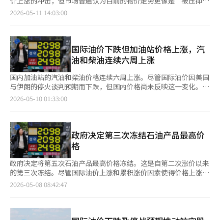
何时能够真正生效呢？外交界关注的是逐步接近的可能性。 首
价上涨的冲击，但市场普遍认为目前的物价走势更像是“被压抑的
全可能的。” 研究院认为，在中东战争发展形势不确定的情况
景黯淡。尤其是在2月底战争爆发后，霍尔木兹海峡的航行受到严
先，短期内可能会达成关于克制军事冲突和保障海峡通行安全的非
状态”，而非“稳定”。虽然当前消费者物价的上涨幅度有限，但
2026-05-11 14:03:00
下，未来消费者物价的走势也存在较大不确定性。应考虑到国际油
重限制，谈判的延误可能会进一步加剧能源供应的紧张。 华尔街
正式协议。随后，国际原子能机构的监督加强、部分铀浓缩限制和
随着政策效果的减弱，预计下半年可能会出现“物价冲击”。根据
价上涨因素可能对物价产生不同影响，因此需要制定相应政策。
也普遍认为，霍尔木兹海峡的运输问题短期内难以解决。高盛集团
有限制裁的缓解等可能作为交换条件进行讨论。 当然，变量依然
10日的油价信息系统Opinet的数据，4月迪拜原油的平均价格为每
马研究员强调：“国际油价的上涨对某些商品价格会产生短期影
的调查显示，超过一半的受访者预计，霍尔木兹海峡的物流流动将
很多。以色列内部的强硬派与伊朗革命卫队的立场差异、美国的选
桶112.2美元，比去年同期的平均价格（75.08美元）上涨了约
响，但根据核心因素，物价上涨的程度和传播范围可能会有所不
在6月底之前仍将受到影响。 油价的上涨对股市也造成了压力。根
举局势、中东的代理战争问题都可能随时影响谈判。尤其是如果发
49.4%。本月以来价格在103美元左右波动，但仍高于战争前的水
国际油价下跌但加油站价格上涨，汽
同。为了保持物价稳定的政策，也应对国际油价长期上涨可能导致
据雅虎财经，目前道琼斯工业平均指数期货下跌156点，跌幅为
生小规模军事冲突，国际油价可能会迅速上涨。尽管如此，世界现
平。由于中东战争的持续，国际油价和韩元兑美元汇率双双上涨，
油和柴油连续六周上涨
的预期通胀不稳定做好准备。”※ 本报道经人工智能（AI）系统翻
0.3%。标准普尔500指数期货和纳斯达克100指数期货也分别下跌
在选择的仍然是“风险管理”而非“完全胜利”。 这是一种冷酷
进口物价的压力迅速加大。国内工业界对原油和原材料的依赖程度
译与编辑。
约0.2%。 此次调整是在上周五美国股市主要指数强劲反弹后出现
的现实主义。美国、中国、伊朗，甚至以色列都非常清楚全面战争
较高，面临的负担也在加重。然而，这种成本压力尚未在消费者物
国内加油站的汽油和柴油价格连续六周上涨。尽管国际油价因美国
的。上周五，美国股市在4月份就业报告超出市场预期后收涨。彭
的代价。一旦中东发生大规模冲突，全球经济将再次陷入通货膨胀
价中得到充分反映。上个月消费者物价上涨率为2.6%，创下2024
与伊朗的停火谈判预期而下跌，但国内价格尚未反映这一变化。
博社的统计显示，4月份非农就业人数增加了11.5万人，远超经济
和供应链冲击之中。 对韩国而言，这一问题更加迫切。韩国是一
年7月以来的最高水平，但如果不考虑同比暴涨22%的石油类商
根据9日联合新闻社和韩国石油公社油价信息系统Opinet的数据，
2026-05-10 01:33:00
学家预期的5.5万人。因此，美国股市大幅上涨，标准普尔500指数
个对能源进口依赖度极高的国家。如果中东的原油和液化天然气供
品，实际涨幅仅为1.8%。这被分析为政府强有力的“价格防护
5月第一周（3日至7日）全国加油站汽油平均售价为每升2011.2韩
和纳斯达克综合指数均创下周度历史新高。 雅虎财经指出，投资
应受到冲击，制造业、物流和电力成本将同时受到压力。尤其是霍
网”所致。政府认为，如果没有最高价格制，上个月的物价上涨率
元，比上周上涨2.6韩元。柴油平均售价也上涨2.6韩元，达到每升
者正在关注本周即将发布的4月份消费者物价指数（CPI）和生产者
尔木兹海峡不安时，韩国经济将难以避免重创。 反之，如果海峡
可能会达到3.8%。最高价格制大约降低了1.2个百分点的物价上涨
2005.4韩元。 地区汽油价格方面，首尔为每升2051韩元，最高；
物价指数（PPI）。油价的上涨是否会导致广泛的物价压力，将成
稳定和中东紧张局势缓解，韩国经济也将迎来喘息的机会。国际油
率。预计汽油和柴油的价格分别可能飙升至每升2200韩元和2500
大邱为1995.8韩元，最低。品牌方面，SK能源的价格为每升
政府决定第三次冻结石油产品最高价
为未来利率预期和股市走势的主要变量。※ 本报道经人工智能
价的稳定将有助于物价、汇率和贸易平衡的稳定。因此，此次北京
韩元。政府自3月以来实施石油最高价格制，目前已进行了五次价
2016.8韩元，最贵；而廉价加油站的价格为每升1993.6韩元，最便
格
（AI）系统翻译与编辑。
美中峰会不仅仅是两国的外交事件。 它更是对在人工智能和半导
格调整或冻结。与经济合作与发展组织（OECD）成员国相比，韩
宜。 国际油价出现下跌。作为进口原油价格基准的迪拜原油每桶
体霸权竞争中，绝不能破坏全球经济最后安全阀——能源秩序的共
国3月的能源物价上涨率（5.2%）低于美国（12.5%）、德国
价格为102.7美元，比上周下降4.8美元。国际汽车用柴油价格也下
政府决定将第五次石油产品最高价格冻结。这是自第二次涨价以来
识的体现。穿越中东沙漠的原油运输船与北京峰会的外交声明表面
（7.6%）和法国（7.1%）等主要国家。然而，市场对此的评价
降15.4美元，降至157美元。然而，国际汽油价格上涨2.1美元，达
的第三次冻结。尽管国际油价上涨和累积涨价因素使得价格上涨的
上看似截然不同的世界，实际上却是紧密相连的。 在全球霸权时
是“冲击并没有消失，而是被推迟”。由于高油价和高汇率的长期
到131.8美元。 本周国际油价因美国与伊朗停火协议进展的预期受
空间很大，但考虑到物价负担，政府选择了冻结。 然而，在价格
2026-05-08 08:42:47
代，推动文明发展的依然是能源，而这种能源的命脉仍然经过霍尔
化，炼油公司和制造商在承受盈利能力下降的情况下抑制了价格上
到下行压力，但由于两国间的武力冲突报道，跌幅受到限制。国际
上涨因素积累的情况下，冻结政策的持续可能会加大未来的财政负
木兹海峡。※ 本报道经人工智能（AI）系统翻译与编辑。
涨。炼油行业的负担也接近极限。政府为弥补最高价格制带来的炼
油价的波动通常需要2至3周的时间才能反映在国内加油站价格上。
担。政府的出路策略也面临困难，长期化的担忧加剧。 工业通商
油公司损失，甚至编制了追加预算，但如果国际油价持续强势，财
此外，政府自8日起实施的第五次石油最高价格已被冻结。因此，
部于7日宣布，从8日零时起，维持第五次石油产品最高价格：普通
政负担的扩大是不可避免的。自年初以来累积的高汇率和高油价压
最高价格维持在汽油每升1934韩元，柴油1923韩元，灯油1530韩
汽油1934韩元，柴油1923韩元，灯油1530韩元。 自3月13日零时