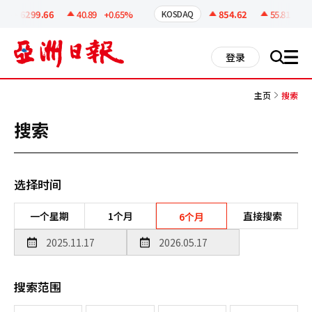
코
인
6299.66
40.89
+0.65%
854.62
55.81
+6.9
KOSDAQ
정
보
all
登录
搜
men
索
主页
搜索
搜索
选择时间
一个星期
1个月
直接搜索
6个月
搜索范围