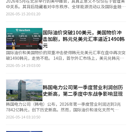
2026年5月在北京举行的美中峰会，其真正意义不仅仅在于管理美
中关系。其背后隐藏着对中东秩序、全球能源流动以及国际金融市
场不安的深刻考量。 此次会议中，全球外交界关注的焦点是伊朗
2026-05-15 20:01:20
核问题和霍尔木兹海峡的安全问题。尽管官方声明使用了相对克制
的外交语言，但其中传达出美国和中国至少在管理中东的爆炸性危
机方面达成了共识。 当前，全球经济实际上正处于三个火药桶之
国际油价突破100美元，美国物价冲
上。首先是乌克兰战争的长期化，其次是围绕人工智能和半导体的
击加剧，韩元兑美元汇率逼近1490韩
美中技术霸权竞争，最后是伊朗核问题和霍尔木兹海峡的风险。
元
霍尔木兹海峡不仅仅是一条海上通道，约三分之一的全球原油海上
运输量经过这里。沙特阿拉伯、阿联酋、科威特、卡塔尔、伊拉克
国际油价和美国物价的双重冲击使得韩元兑美元汇率在盘中再次突
和伊朗的原油和液化天然气通过这条狭窄的海峡输送到亚洲和欧
破1490韩元，走势不稳。 14日，首尔外汇市场上，美元兑韩元汇
洲。如果这条通道被封锁或发生军事冲突，国际油价、海运费和保
率在上午9时20分时交易于1489.2韩元。 当天汇率以1489.8韩元开
2026-05-14 19:03:00
险费将迅速飙升。 美国与伊朗在核开发问题上已经进行了长期的
盘，下跌0.8韩元。开盘后曾突破1490韩元，但随后回落了一部分
博弈。美国始终坚持绝不允许伊朗接近核武器制造能力，而伊朗则
涨幅。 由于中东地缘政治冲突持续，预计霍尔木兹海峡将在5月底
声称核开发是其和平目的的主权权利。 问题在于铀浓缩水平和核
前基本保持封锁状态，国际油价维持在每桶100美元的水平。13日
设施的运作范围。西方怀疑伊朗已接近实际核武器制造的最后阶
（当地时间），纽约商业交易所6月交货的美国西德克萨斯中质原
韩国电力公司第一季度营业利润创历
段，而伊朗则反驳称美国的单边制裁和压力反而加剧了紧张局势。
油（WTI）收盘时下跌1.16美元（1.14%），报101.02美元。 美国
史新高，第二季度中东战争影响显现
此外，以色列问题也交织其中。以色列将伊朗的核武装视为对国家
4月份生产者物价指数（PPI）较上月上涨1.4%，同比上涨6.0%，
生存的威胁，因此在国内不断提出必要时进行先发制人的强硬论。
超出市场预期。随着消费者物价指数（CPI）和PPI均超出预期，通
韩国电力公司（韩电）公布，2026年第一季度营业利润达到3兆
实际上，中东的军事紧张局势大多围绕伊朗核设施和以色列的安全
胀担忧加剧，美国国债收益率，尤其是长期债券收益率上升。美元
7842亿韩元，创下历史新高。然而，国际油价和液化天然气
问题展开。 然而，在此次北京峰会后，外交界的氛围似乎有所变
也因美国国债收益率的上升而走强。 民经济学家闵京元表
（LNG）价格上涨的影响，使得第二季度的业绩前景充满不确定
2026-05-14 03:10:50
化。美国和中国都意识到，当前难以承受中东的全面冲突。美国已
示：“随着债券收益率的上升，美元走强的趋势也愈加明显。”他
性。 韩电于5月13日发布公告称，2026年第一季度营业利润同比
经面临巨大的财政负担、选举政治日程和对乌克兰的支持问题，而
指出：“在美元强势的背景下，今天韩元也可能面临贬值压力。”
增长0.7%，达到3兆7842亿韩元，净利润增长6.7%，达到2兆
中国在经济放缓、出口减少和房地产风险中迫切需要稳定的能源供
他还提到：“进口商的积极买入反应，加上美国股市强劲带来的居