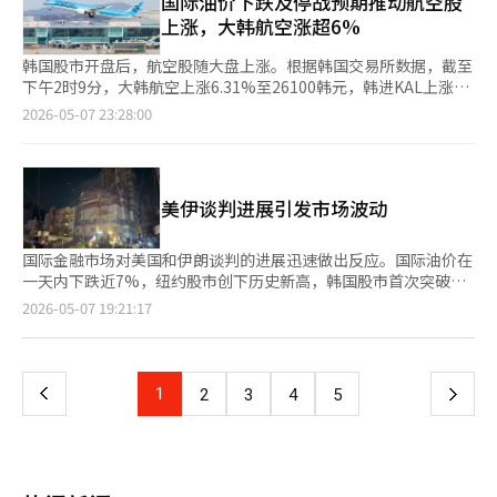
国际油价下跌及停战预期推动航空股
力在物价中反映的时点，如果政策效果减弱，压抑的价格上涨压力
元。 ※ 本报道经人工智能（AI）系统翻译与编辑。
起，政府实施石油最高价格制。由于国际油价超过每桶100美元，
上涨，大韩航空涨超6%
可能会集中爆发。市场将政策结束的时点视为最大变数。实际上，
物价负担加重。适用对象为炼油公司的加油站，首次最高价格设定
如果燃油税减免幅度缩小或最高价格制结束，被压抑的石油类价格
为普通汽油1724韩元，柴油1713韩元，灯油1320韩元。 随后，3
韩国股市开盘后，航空股随大盘上涨。根据韩国交易所数据，截至
可能会在短期内急剧上涨。早在2021年实施最高价格制的匈牙
月27日零时实施的第二次最高价格设定为普通汽油1934韩元，柴
下午2时9分，大韩航空上涨6.31%至26100韩元，韩进KAL上涨
利，在制度结束后燃料销量增加了50%；而巴基斯坦在2022年2月
油1923韩元，灯油1530韩元。之后，第三和第四次石油产品最高
3.01%至113000韩元。此外，济州航空上涨5.21%，Trinity航空
2026-05-07 23:28:00
至5月期间冻结石油价格，解冻后汽油价格暴涨66%。因此，有人
价格在两周间隔内冻结，今天也维持这一政策。 文信学工业部副
上涨3.01%。国际油价下跌和战争紧张局势缓解推动了航空股的上
指出，政府不应仅仅沉迷于短期的价格抑制，而应制定逐步的“退
部长表示：“国际油价在每桶100美元上下波动，最近美国与伊朗
涨。据外媒报道，美国和伊朗正推动签署一项谅解备忘录，内容包
出战略”。李洪，产业研究院副研究员表示：“最高价格制在短期
的和平可能性上升，导致油价下跌。但不确定性依然存在，国际油
括开放霍尔木兹海峡、限制伊朗核计划及解除对伊朗的制裁。双方
内有抑制价格急剧上涨和减轻消费者负担的效果，但如果长期化，
价的上涨未能完全反映，累积涨价因素仍然存在。” 他还指
计划在签署后30天内进行详细谈判。美国总统特朗普在接受PBS采
可能会出现短缺或供应扭曲，制度结束后价格反弹幅度扩大等副作
美伊谈判进展引发市场波动
出：“今年初稳定的消费者物价上涨率在中东战争后上升，石油产
访时表示，可能在14至15日访华前达成协议。伊朗正在审议美国
用。因此，需要针对燃料费用占比高的行业进行有针对性的支持，
品价格同比上涨22%，主导了物价上涨。在经济困难的情况下，考
提议，并将通过调解国巴基斯坦传达立场。由于美伊接近达成协议
并考虑供应稳定性的差异化政策设计。”※ 本报道经人工智能
虑到最高价格制的初衷，决定优先考虑民生稳定，冻结最高价
的预期，国际油价大幅下跌，为上月中旬以来最大跌幅。ICE期货
国际金融市场对美国和伊朗谈判的进展迅速做出反应。国际油价在
（AI）系统翻译与编辑。
格。” 政府预计，如果不实施石油产品最高价格制，汽油价格将
交易所7月交割的布伦特原油期货价格下跌7.83%，至每桶101.27
一天内下跌近7%，纽约股市创下历史新高，韩国股市首次突破
达到2200韩元，柴油价格将达到2500韩元。工业部产业资源安全
美元。纽约商品交易所6月交割的WTI原油期货价格下跌7.03%，
7500点，韩元兑美元汇率回到战前水平。市场押注中东风险可能
页
2026-05-07 19:21:17
室的杨基旭表示：“与4月相比，汽油价格保持在相似水平，累积
至每桶95.08美元。布伦特原油和WTI分别创下4月21日和24日以
比预期更快缓解。美国和伊朗正在讨论签署结束战争的谅解备忘录
涨价因素约为汽油200韩元，柴油400韩元。” 不过，由于柴油的
来的最低水平，跌幅为4月17日以来最大。※ 本报道经人工智能
(MOU)，包括限制伊朗铀浓缩、停止核设施运作、美国逐步解除制
一
涨价因素更大，主要使用汽油的驾驶者面临的负担更重。对此，文
（AI）系统翻译与编辑。
裁以及霍尔木兹海峡通航正常化等议题。美国总统特朗普表
副部长表示：“柴油与民生稳定相关，汽油则与物价相关。虽然在
示，“达成协议的可能性非常大”，这降低了油价飙升和全球供应
上
1
下
2
3
4
5
决定第五次最高价格时有调节累积涨价因素的意见，但经过激烈讨
链冲击的最坏情景。然而，市场的乐观情绪中也反映出一些不平
论后决定冻结。” 政府虽然面临财政负担，但结束最高价格制的
衡。金融市场已开始反映“战后”价格，但实际谈判仍在关键问题
一
出路策略尚不明确。政府为石油产品最高价格制准备了42000亿韩
上存在较大分歧。美国要求不仅是简单的停火，还包括关闭核设
元的追加预算，但财政负担加重，最坏情况下可能需要额外预算。
施、铀外运、国际原子能机构(IAEA)的常规检查和长期浓缩限制。
对此，政府表示，物理因素和价格因素需稳定。文副部长指
页
伊朗则要求保障政权安全和解除制裁，尤其是霍尔木兹海峡问题涉