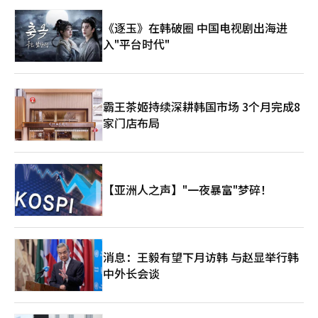
《逐玉》在韩破圈 中国电视剧出海进
入"平台时代"
霸王茶姬持续深耕韩国市场 3个月完成8
家门店布局
【亚洲人之声】"一夜暴富"梦碎！
消息：王毅有望下月访韩 与赵显举行韩
中外长会谈