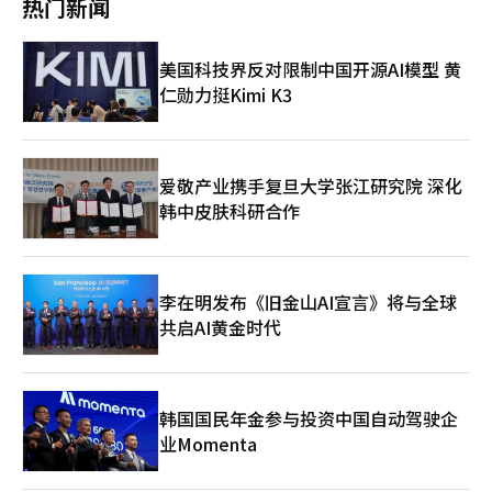
热门新闻
体上表示，如果苹果与英特尔的合作正式化，台积电的危机感可能
划有限开放其高性能AI模型“克劳德·米托斯预览”，以进行防御
会加剧。 阮慕华认为，苹果与英特尔的合作实现后，苹果将增加
目的的网络安全验证的全球合作构想。路透社报道，该项目还包括
与供应链相关的核心选择，而英特尔则将在重启代工业务的过程中
亚马逊、微软、苹果、谷歌、英伟达、CrowdStrike、Palo Alto
美国科技界反对限制中国开源AI模型 黄
获得重要客户。 不过，他指出，这对台积电来说可能意味着苹果
Networks等公司，安特罗皮克正在推动扩大对主要软件基础设施
芯片的独占生产时代实际上结束。 阮慕华表示，目前尚不清楚英
仁勋力挺Kimi K3
管理机构的访问。 政府在此次会谈中向安特罗皮克提出了韩国企
特尔将为苹果生产哪些产品的芯片。然而，苹果每年出货大量的
业与机构的网络安全合作建议。韩国希望利用米托斯等技术提前应
iPhone、iPad和Mac电脑，稍微调整供应链就可能影响芯片生产
对漏洞公开和安全问题，并请求相关信息共享。科学技术信息通信
设施的布局和市场前景。 他认为，英特尔是否有能力与台积电共
部介绍了AI基本法等国内AI安全与信任政策，并讨论了AISI与安特
享苹果的订单生产仍存在疑问。然而，考虑到英特尔背后有白宫的
罗皮克的合作方案。 然而，项目玻璃翅膀的参与尚未确定。国内
爱敬产业携手复旦大学张江研究院 深化
支持，情况发生了变化，这种变化也反映在最近英特尔、苹果和台
尚无参与案例，且此次会谈中并未得到实质性确认。据部分报道，
韩中皮肤科研合作
积电的股价走势中。※ 本报道经人工智能（AI）系统翻译与编辑。
AISI与KISA已正式请求作为韩国代表机构参与，但安特罗皮克方面
的最终接受情况尚未确认。 围绕米托斯的争议源于AI安全能力的双
面性。米托斯被认为在发现高风险软件漏洞方面具有优势，但同样
的能力也可能被滥用于攻击自动化。华盛顿邮报报道，安特罗皮克
李在明发布《旧金山AI宣言》将与全球
可以帮助修复长期被忽视的漏洞，但也可能增强黑客的攻击能力。
共启AI黄金时代
在美国，关于扩大访问的谨慎声音也在增加。《华尔街日报》报
道，白宫反对安特罗皮克扩大米托斯访问的计划，认为如果将强大
的网络AI模型开放给更多机构，滥用风险和控制问题将加剧。 政府
也在朝着短期合作与中长期自立并行的方向发展。短期内，通过与
安特罗皮克等全球AI领先企业的合作，提高漏洞信息共享和防御能
韩国国民年金参与投资中国自动驾驶企
力；中长期则推动网络安全专用独立AI模型的开发。科学技术信息
业Momenta
通信部计划在本月底或下月初，发布国内独立AI基础模型开发企业
与安全行业意见的AI安全应对方案。 此次讨论表明，AI安全问题已