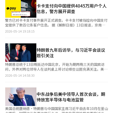
边会谈。 习近平在会谈中表示。我愿同特朗普总统共同为中美关
力视为推动半导体国产化的国家生存战略。以华为为中心的AI芯片
能否克服（指新兴强国与既有强国之间的冲突可能性）'修昔底德
系这艘大船领好航、掌好舵，让2026年成为中美关系继往开来的
卡卡支付向中国提供4045万用户个人
开发、自主GPU生态系统建设、内存自给自足和中国半导体设备的
陷阱'，建立新的大国关系的范式？"他强调，双方领导人应共同寻
历史性、标志性年份。中方致力于中美关系稳定、健康、可持续发
信息，警方展开调查
培育正在同步进行。尤其是最近中国AI企业深思科技的崛起，对全
找解决方案，以避免霸权竞争导致冲突。他还表示，"中美两国应
展。我同特朗普总统赞同将构建“中美建设性战略稳定关系”作为
球产业界造成了不小的冲击。 深思科技在美国最先进芯片接触受
保持伙伴关系，实现互利共赢，开辟新时代大国关系的正确道
中美关系新定位，将为未来3年乃至更长时间的中美关系提供战略
警方已对卡卡支付事件展开正式调查。卡卡支付被指控向中国支付
限的情况下，通过自主优化技术和高效的运算结构实现了相当的AI
路。" 自2014年以来，习主席在描述中美关系时多次提到"修昔底
指引，相信会受到两国人民和国际社会的欢迎。 特朗普表示，非
宝提供了数百亿条客户信息。 据《朝鲜日报》13日报道，京南警
性能。这打破了“没有美国芯片，中国AI无法成长”的传统假设。
德陷阱"。在2024年与拜登总统的会谈中也使用了相同的表述。美
常荣幸对中国进行国事访问。美中关系很好，我同习近平主席建立
方最近接到金融监督院的调查委托，自上个月起开始对卡卡支付进
2026-05-14 19:18:15
这使得美国的忧虑加深。如果对中国施加过大压力，短期内美国可
联社指出，"在特朗普总统以乐观的气氛开始访华行程之际，习主
了历史上美中元首之间最长久和最良好的关系，保持着友好沟通，
行调查。目前，警方正在以违反信用信息法的嫌疑对卡卡支付进行
能占据优势，但从长远来看，反而可能加速中国的自立步伐。实际
席再次提到这一表述，值得关注。" 此外，习主席还警告称，"台
解决了很多重要问题。习近平主席是伟大的领导人，中国是伟大的
调查。 根据金融监督院的调查结果，卡卡支付自2018年至2024年
上，历史上技术封锁往往导致对方独立生态系统的崛起。 此次北
湾问题是中美关系中最重要的问题"，并表示如果处理不当，可能
国家，我十分尊重习近平主席和中国人民。今天的会晤是一次举世
5月期间，共向中国支付宝传送了542亿条客户信息，涉及约4045
京会谈中，两国小心翼翼地处理AI与半导体问题的原因也在于此。
导致两国冲突。 与此相对，特朗普总统的发言则充满了对习主席
瞩目的重要会晤。我愿同习主席一道，加强沟通合作，妥善解决分
万名用户。 信息传送发生在苹果iPhone用户将卡卡支付注册为支
特朗普九年后访华，与习近平会谈议
美国在警惕中国的军事AI崛起的同时，也希望避免美国企业完全失
和中国的赞美。他称习主席为"伟大领导者"，并表示，"人们可能
歧，开启有史以来最好的美中关系，开创两国更加美好的未来。美
付方式的过程中。当时，卡卡支付将用户信息传递给苹果，苹果通
题引关注
去中国市场。英伟达、苹果、特斯拉等美国企业仍然视中国为全球
不喜欢我这样说，但这就是事实"。他还表示，"能再次见到您，成
中是世界上最重要、最强大的国家，美中合作可以为两国、为世界
过支付宝接收这些信息。该过程中还包括加密的手机号码、电子邮
最大市场之一。反之，中国也清楚，完全排除美国的先进技术和全
为朋友，我感到非常荣幸"，并强调"中美关系有可能达到历史上最
做很多大事、好事。我此访带来了美国工商界杰出代表，他们都很
件地址和充值余额等敏感信息。 这一争议最早是在去年8月金融监
特朗普总统于13日晚抵达中国北京，开始为期两晚三天的国宾访
球金融体系是难以实现的现实。 因此，此次会谈的氛围与过去的
好的水平"。 会谈期间，习主席与美国企业家会面，表示将进一步
尊重和重视中国，我积极鼓励他们拓展对华合作。 本次特朗普率
督院的公告中被披露。随后，市民团体自由大韩护国团以个人信息
问，外界对两位领导人在谈判桌上将讨论哪些议题充满关注。美联
关税冲突截然不同。过去双方互相提高关税，围绕贸易盈亏争斗，
开放中国市场 会谈中，经济和贸易问题也得到了重要讨论，但并
由知名企业高管组成的商界代表团访华，包括苹果首席执行官蒂姆
泄露和违反信用信息法的嫌疑，向首尔中央检察院控告了卡卡支付
社在12日（当地时间）报道指出，特朗普总统将在全球因战争、贸
而现在则是围绕AI霸权和未来文明主导权展开更深层次的竞争。表
2026-05-14 14:58:30
没有立即宣布具体成果。然而，会议上不仅有两国高级官员，还有
·库克、英伟达创始人兼首席执行官黄仁勋、特斯拉公司首席执行
的高层管理人员。 案件转交至首尔水西警署，但当时警方认
易和人工智能（AI）而感到不安的背景下与习近平主席会面，并提
面上微笑握手，内心却在进行“谁将掌握AI时代的操作系统”的静
美国知名企业家出席，形成了罕见的场面。习主席在会谈期间与特
官埃隆·马斯克等。 特朗普逐一向习近平介绍随访企业家。美国
为“对金融监督院正在调查的事项进行单独调查是人力资源的浪
到了伊朗战争和美国国内通货膨胀作为主要关键词。 在出发前往
默战争。 实际上，美国工业界在AI数据中心和GPU的争夺战中竞
朗普总统同行的特斯拉首席执行官伊隆·马斯克、苹果首席执行官
企业家表示，高度重视中国市场，希望深耕中国业务，加强对华合
费”，因此考虑提前结束调查。此时，金融监督院调查资料的获取
中国时，特朗普总统对这次会谈表示了信心。在马里兰州安德鲁斯
争激烈。微软、谷歌、亚马逊、Meta，甚至华尔街金融公司都在
蒂姆·库克、英伟达首席执行官黄仁勋等十多位美国企业家进行了
作。习近平表示，美国企业正在深度参与中国改革开放，双方都从
困难也影响了调查进展。 在完成调查后，金融监督院于今年2月对
空军基地登上专机“空军一号”时，特朗普对记者表示：“我们是
中东战争后美中领导人首次会谈，期
AI基础设施投资上投入了天文数字的资金。美国在设计、软件和先
会面。 特朗普总统表示，"此次访华代表团由美国伟大的企业家组
中获益。中国开放的大门只会越开越大，中方欢迎美国对华加强互
卡卡支付处以“机构警告”级别的重罚，并罚款129亿7600万元和
两个超级大国，在军事力量方面，美国被认为是地球上最强大的，
进GPU领域仍保持着全球最强的地位。 相对而言，中国则凭借庞
待放宽半导体与电池监管
成，他们都尊重中国，并期待扩大合作。" 习主席也表示，"中国
利合作，相信美国企业在华将拥有更广阔前景。 两国元首还就中
480万元的罚金。 事件曝光后，国内网友纷纷留言：“难怪我整天
而中国则是其次。” 报道称，特朗普此次访华正值“敏感时
大的内需市场、国家主导投资和制造业基础加快追赶步伐。中国地
的大门将更加敞开，"并强调"美国企业在中国的改革与开放进程中
东局势、乌克兰危机、朝鲜半岛等重大国际和地区问题交换了意
接到垃圾电话”，“韩国企业都疯了”，“比起Coupang，卡卡
刻”。国内因伊朗战争导致物价上涨，支持率下降，因此分析认为
方政府在AI产业园区建设上投入了巨额资金，同时积极进行半导体
美国总统唐纳德·特朗普与中国国家主席习近平自去年10月在釜山
深度参与。"他还表示，"中国欢迎美国企业加强与中国的互利合
见。两国元首一致同意相互支持，办好今年亚太经合组织领导人非
更紧急”，“在韩国，个人信息是公共财吗”，“是时候改革居民
特朗普希望中国能购买更多美国食品和飞机。为此，美国政府希望