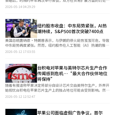
人才的引进和国产设备的开发。北京、上海、深圳等地已经聚集了
会晤后，时隔约半年再次举行会谈，双方在贸易扩展方面的讨论引
作。" 新华社报道称，美国企业家们也高度评价中国市场的重要
正式会议和二十国集团峰会。 两国元首还共同参观了天坛，并共
身份证号了”等评论。※ 本报道经人工智能（AI）系统翻译与编
启动两国贸易问题的“贸易委员会”成立程序。 《纽约时报》预
大量AI初创企业和半导体公司。AI与半导体的竞争不仅仅是产业竞
发了韩国企业获得一定反弹利益的期待。 据业内消息，特朗普总
性，并表达了在中国扩大业务和加强合作的意愿。 《华尔街日
2026-05-14 04:29:29
同参观祈年殿。特朗普还将出席中方举行的国宾晚宴，并于15日下
辑。
测，习近平主席可能会请求特朗普总统延迟对台湾的武器销售批准
争，更是未来国家体制与世界秩序的主导权竞争。在这一变化中，
统暗示，14日举行的美中领导人会谈的核心议题是扩大两国间的贸
报》报道，马斯克首席执行官会后表示，"非常好，许多好事情正
午离开中国，启程回国。
程序或减少销售数量。美国政府去年底已批准对台湾销售价值110
关税战相对退居幕后。 关税依然重要，但关税是过去工业时代的
易。他在当天通过社交媒体表示，将向习近平主席要求开放中国市
在发生。"黄仁勋首席执行官则表示，"会谈进行得非常顺利，习主
亿美元（约合16.44万亿韩元）的武器，当时中国政府在台湾周边
武器。AI时代的核心在于数据、运算能力和半导体供应链。最终，
场。 此次特朗普的中国之行，除了他本人外，还包括特斯拉和
席和特朗普总统都令人难以置信。"蒂姆·库克首席执行官在记者
进行了为期两天的军事演习以示威。美国还在进行另一个价值140
世界正从“谁能更便宜生产”的时代转向“谁能掌握更多运算能力
SpaceX首席执行官埃隆·马斯克、英伟达首席执行官黄仁勋、苹
纽约股市收盘：中东局势紧张，AI热
提问时则用"竖起大拇指"来回应。 华丽背后缺乏具体成果，中南
亿美元（约合20.92万亿韩元）的台湾武器出口审查，目前只待特
和算法”的时代。 全球经济也很可能因此而剧烈动荡。如果美中
果首席执行官蒂姆·库克、波音首席执行官凯利·奥特伯格、黑石
海会晤备受关注 然而，在会谈结束后，两国并未公开最初提到的
潮持续，S&P500首次突破7400点
朗普的最终批准。中国复旦大学台湾研究所所长表示：“中国希望
在人工智能和半导体领域保持一定程度的合作与交易，全球半导体
首席执行官拉里·芬克等多位在中国有较大业务或投资的美国企业
中美贸易委员会及投资委员会的成立、扩大中国对美国农产品、飞
至少延迟美国对台湾的武器销售，并进一步减少武器的质量或销售
市场将能找到稳定的走势。反之，如果冲突再次升级，供应链的分
高管。 从社交媒体的发言和访华代表团的组成来看，特朗普总统
机、能源的采购、延长贸易休战及降低关税等具体协议内容。 在
美国总统唐纳德·特朗普表示，与伊朗的停火局势岌岌可危，导致
额。” 原本未在随行名单上的英伟达首席执行官黄仁勋在最后时
裂和技术的区块化将更加严重，世界可能会分裂为以美国为中心的
很可能会直接或间接地请求习近平主席在相互征收关税后，开放被
伊朗战争和朝核问题等主要安全议题上，中国方面仅简短说明"两
中东局势再度紧张。然而，纽约股市在人工智能（AI）热潮的推动
刻加入也引起关注。《纽约时报》报道称，黄仁勋原本不在随行名
技术圈和以中国为中心的技术圈。 韩国的困境则更加深重。韩国
封闭的中国市场给美国企业。 例如，美国禁止向中国出口英伟达
国领导人就中东局势、乌克兰问题、朝鲜半岛问题等国际和地区问
下，微幅上涨收盘。 11日（当地时间），纽约证券交易所
2026-05-12 17:03:55
单上，但特朗普在出发当天上午亲自打电话邀请他。因此，黄仁勋
是全球最强的内存半导体国家之一，但同时在美国安全同盟与中国
的图形处理器（GPU），中国则以提供使用中国人工智能（AI）芯
题进行了意见交换。" 尽管首日的领导人会谈充满华丽的活动和象
（NYSE）道琼斯工业平均指数上涨0.19%（95.31点），收于
飞往中转地阿拉斯加，登上了“空军一号”。该报还报道，黄仁勋
市场之间被要求保持战略平衡。三星电子和SK海力士必须遵循美
片的电费减半的间接补贴政策进行回应，导致英伟达在中国的市场
征性的场面，但具体成果却显得有限。 会谈结束后，特朗普总统
49704.47点。以大盘股为主的S&P500指数上涨0.19%（13.91
在过去一年中一直在游说美中两国政府，希望能够将其公司的AI专
国的先进半导体监管，但也无法放弃中国的生产基地和市场。 最
份额急剧下降，而华为等公司的AI芯片市场份额则迅速上升。 专家
与习主席一同在北京天坛公园散步。两位领导人仅带着翻译，从下
点），收于7412.84点，首次突破7400点。以科技股为主的纳斯达
台积电对苹果与英特尔芯片生产合作
用芯片出口到中国。此次访华除了黄仁勋外，还有特斯拉首席执行
终，韩国不仅要成为简单的生产基地，更要在AI时代成为核心技术
认为，若要部分打开“铁幕”，美国也不得不提出放宽对中国的出
午1点开始，约30分钟在公园内交谈。 当晚，在人民大会堂举行的
克综合指数上涨0.10%（27.05点），收于26274.13点。 特朗普在
官埃隆·马斯克、苹果首席执行官蒂姆·库克等十多位企业家随
传闻感到危机…“最大合作伙伴地位
国家。必须超越以内存为中心的结构，拓展在AI半导体设计、软
口管制作为回报。 半导体就是一个典型例子。预计美国对中国的
国宾晚宴上，习主席、李克强总理、赵紫阳全国人大常委会委员
被问及与伊朗的停火情况时表示：“情况极其脆弱，处于最弱的状
行。 有观点认为，特朗普可能会要求习近平在伊朗战争中发挥调
件、电力半导体和先进封装等领域的竞争力。同时，也需要具备不
将保持”
半导体设备出口管制将会在一定程度上放宽，以便向中国出口美国
长、王沪宁全国政协主席、蔡奇中央政治局常委、李希中央纪委书
态。我们依赖于大规模的生命延续装置，医生表示只有约1%的可
解作用。然而，特朗普在12日对记者表示：“我们有很多事情要讨
被美中任何一方单方面左右的战略外交敏感性。 2026年北京会谈
制造的半导体。 为了阻止中国的半导体崛起，从前任总统拜登到
记、丁薛祥副总理等中共权力序列前七位的领导人均将出席。 15
能性。” 由于中东紧张局势的再度升温，国际油价也有所上涨。
随着有报道称苹果决定将部分自设计芯片交由英特尔生产，外界开
论，但坦率地说，伊朗并不是其中之一，因为我们对伊朗的控制很
清晰地展示了这一点。世界霸权的中心轴线已从关税转向AI与半导
特朗普政府一直以来都严格限制对中国的先进半导体设备出口，极
日，习主席将邀请特朗普总统前往"中国权力的心脏"中南海进行茶
当天，布伦特原油期货上涨2.9%，收于每桶104.21美元；美国西
始担忧台积电在苹果芯片生产上的独占地位可能会受到影响。然
好。” 关于两位领导人的会晤，《华尔街日报》分析称：“此次
体。而这场静默战争已经开始。 ※ 本报道经人工智能（AI）系统
紫外光（EUV）光刻机等设备就是其中的代表。 问题在于，随着对
歇和午餐会晤。
德克萨斯中质原油（WTI）期货上涨2.8%，收于每桶98.07美元。
而，专家们认为，考虑到良率、能效和先进封装技术等因素，台积
2026-05-12 12:52:47
会晤是特朗普自九年前访华以来，美国总统首次访问中国，将讨论
翻译与编辑。
中国的出口管制日益严格，三星电子、SK海力士等在中国运营半
尽管地缘政治不安，半导体和科技股表现强劲。高通股价暴涨
电在短期内仍将保持苹果的核心合作伙伴地位。 根据5月11日《焦
贸易、伊朗、台湾等敏感议题。”该报还指出：“双方都希望获得
导体工厂的韩国企业遭受了相当大的损失。由于三星电子西安工厂
8.42%，美光科技上涨6.5%，西部数据上涨7.46%，希捷科技上
点台湾》等台湾媒体的报道，关于苹果与英特尔的芯片生产合作可
实质性的胜利。”※ 本报道经人工智能（AI）系统翻译与编辑。
和SK海力士无锡、 大连工厂无法引进先进半导体制造设备，导致
涨6.56%，这些内存半导体相关股票延续了上周的上涨趋势。费城
能性，台湾业界的评价不一。早在5月8日，《华尔街日报》引用多
苹果公司面临虚假广告争议，首尔
NAND闪存工艺的微缩变得困难，业务不确定性加大。 中国在允许
半导体指数上涨2.6%。 美国股市七大代表性科技股“超级
位消息人士的说法，称苹果已与英特尔达成初步协议，将部分自设