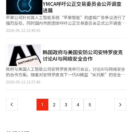
进口美国GPU的条件下，可能会要求放宽对CXMT（长鑫存储）、
YMCA呼吁公正交易委员会公开调查
七”（M7）的表现各异。英伟达上涨1.97%，特斯拉上涨
计芯片交由后者生产。苹果与英特尔的相关谈判已进行超过一年。
YMTC（长江存储）等所需的半导体设备进口限制，因此三星电子
进展
3.89%，但谷歌母公司Alphabet、亚马逊、苹果、Meta和微软等
对此，台湾经济研究院研究员刘佩珍表示，台积电仍有很大可能继
和SK海力士在中国的工厂有望加速先进化，获得反弹利益。 如果
其他五只股票则表现疲软。 基础设施资本顾问公司创始人兼首席
续作为苹果的主要芯片制造合作伙伴。他指出，台积电的
苹果公司针对其人工智能系统“苹果智能”的虚假广告争议进行了
双方谈判顺利，波音、特斯拉和SpaceX等公司希望的中国稀土以
执行官杰伊·哈特菲尔德在接受CNBC采访时表示：“科技股的繁
InFO（集成扇出）和CoWoS（芯片在晶圆上的封装）等先进封装
强烈反驳，同时国内市民团体呼吁公正交易委员会正式公开调查资
及电池正极材料和负极材料的出口量也有望扩大。自半导体设备出
荣如此强劲，以至于能源价格的上涨不会对美国经济或股市产生影
技术对苹果A系列和M系列芯片的性能仍然至关重要。 刘研究员认
料。11日，首尔YMCA市民中介室表示，苹果在8日发布的官方声
2026-05-12 12:40:42
口管制以来，中国将稀土等高科技产业的核心材料列为“出口许可
响。大家对中东问题并不在意。”※ 本报道经人工智能（AI）系统
为，英特尔和三星在良率和能效等方面仍落后于台积电，因此苹果
明中“否认违反《标示广告公正化法》的指控”，并批评称“公正
制”，以此进行反击。中国占全球稀土生产的约60%至70%，精
翻译与编辑。
在短期内将旗舰芯片的订单从台湾代工厂转移到其他地方的可能性
交易委员会在超过一年内无视资料提交要求，却谈论协商是毫无意
炼和加工的80%以上，因而一旦关闭出口，便会引发供应链危机。
不大。 他分析称，苹果与台积电在过去几年建立了深厚的技术合
义的”。他们进一步表示：“在与公正交易委员会协商之前，首先
若稀土出口管制放宽，国内半导体设备和军工物资制造所需的稀缺
作关系，这对竞争对手构成了较高的进入壁垒。他表示，除非竞争
应与消费者沟通。”当天，首尔YMCA向公正交易委员会发送了询
韩国政府与美国安防公司安特罗皮克
矿物的采购将更加顺畅，结合此前推进的供应链多元化，相关业务
对手在2纳米或环绕栅极（GAA）技术上取得重大突破，否则台积
问函，具体询问苹果为何在一年多的时间里未提交资料，而公正交
讨论AI与网络安全合作
的竞争力将进一步增强。 电池正极材料的供应链多元化已取得进
电将继续是苹果首选的制造合作伙伴。 英特尔正在推进18A工艺，
易委员会为何没有采取任何措施，以及目前与苹果进行的协商进展
展，依赖中国的程度较低，但负极材料的依赖程度则绝对较高。美
而三星则通过2纳米GAA技术寻求机会。然而，刘研究员指出，这
如何，考虑到美国达成的赔偿协议，未来的调查计划是什么。首尔
政府与美国人工智能公司安特罗皮克举行会议，讨论AI与网络安全
国国际贸易委员会（ITC）最近甚至认为，中国的负极材料质量优
两家公司在过去的大规模生产过程中都遭遇了不稳定的良率和过高
YMCA表示：“未来将透明公开公正交易委员会的回复，并对此进
的合作方案。随着对安特罗皮克下一代AI模型“米托斯”的安全担
于美国的负极材料，认为不需要征收约160%的高关税。 如果对中
的能耗等问题。 他认为，考虑到稳定的交货记录和广泛的研发能
行回应”，并强调“将持续对苹果进行强有力的监督和行动，以防
忧加剧，韩国希望参与全球合作网络，并提升国内独立安全能力。
国负极材料的管制放宽，LG能源解决方案等在美国本土生产电池
页
2026-05-12 12:27:46
力，台积电的领先地位仍然难以被挑战。从苹果的角度来看，过早
止其利用公正交易委员会的同意决定制度获得免责。”此前，首尔
科学技术信息通信部于11日与相关部门及机构召开了与安特罗皮克
的韩国企业将加速原材料的采购，从而为电动汽车（EV）和储能
将核心芯片订单转移可能会带来相当大的供应链风险。 总统资本
YMCA指出，公正交易委员会对去年3月提交的苹果标示广告法违规
的AI与网络安全合作方案讨论会。政府方面由科学技术信息通信部
系统（ESS）业务注入更多活力。 明治大学国际贸易学教授金泰煌
一
管理公司主席李芳国在接受CNA采访时表示，苹果与英特尔的合作
事件至今未能得出明确结论。对此，苹果在8日的官方声明中表
第二次官柳济明、外交部、国家情报院、金融委员会、人工智能安
表示：“在伊朗战争导致全球不确定性加大的背景下，希望美中领
推进并非由于台积电的技术问题。相反，随着英伟达等人工智能
示：“强烈反对首尔YMCA的主张”，并表示将与公正交易委员会
全研究所(AISI)、韩国互联网振兴院(KISA)、金融安全院等出席。
导人通过此次会谈缓解经济和贸易领域的波动性和不确定性。然
上
1
下
2
3
4
5
（AI）芯片客户对先进工艺需求的增加，台积电的生产能力变得紧
持续讨论此事。此外，苹果近期在美国为解决消费者集体诉讼达成
安特罗皮克方面则有全球政策总监迈克尔·塞利托等人参与。 此
而，正如去年10月的会谈一样，期待此次会晤能显著改善两国关系
张。 李主席表示，这种情况显示了台积电在先进芯片制造领域的
了2.5亿美元（约合3600亿韩元）的赔偿协议。根据路透社的报
次会晤是继2月在印度AI影响力峰会上，背景勋副总理兼科学技术
的可能性不大，应理解为缓解不确定性的一个转折点。”
一
主导地位，目前整个行业的需求已超过供应。 对台积电的威胁担
道，苹果因虚假和夸大宣传“苹果智能”和下一代“ Siri”功能而
信息通信部部长与安特罗皮克首席执行官达里奥·阿莫德讨论合作
忧 然而，一些专家认为，苹果与英特尔的合作可能会对台积电构
被2024年美国消费者提起损害赔偿诉讼。※ 本报道经人工智能
议题后的后续行动。表面上看是AI安全与信任的合作，但实际讨论
成压力。根据《中国时报》的报道，财经专家阮慕华最近在社交媒
页
（AI）系统翻译与编辑。
的核心是米托斯与项目玻璃翅膀。 项目玻璃翅膀是安特罗皮克计