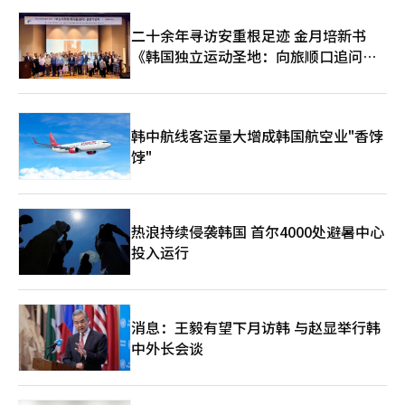
超越单纯的技术合作，成为国家安全与产业竞争力的问题。AI可以
提高漏洞检测与应对的速度，但攻击者也可以利用同样的技术。如
二十余年寻访安重根足迹 金月培新书
果韩国无法接入全球合作网络，将在获取最新威胁信息与防御技术
《韩国独立运动圣地：向旅顺口追问历
方面落后，反之，盲目开放又可能加大控制风险。 政府的任务十
分明确。无论是否参与玻璃翅膀，国内安全企业、研究机构、金
史》出版
融、通信、平台企业都需要共同建立可用的验证体系。AI安全模型
的性能与访问权限、用户验证、日志管理、滥用监控责任等同样重
要。独立模型的开发也必须能够在实际漏洞分析与应对中发挥作
韩中航线客运量大增成韩国航空业"香饽
用。 柳济明科学技术信息通信部第二次官表示：“前沿级AI模型的
饽"
性能正在快速提升，应用范围也在扩大，创造安全的使用环境与AI
创新同样是重要任务。我们将积极与全球AI领先企业合作，加强AI
模型的安全性、网络安全能力等AI风险的预防与应对体系。”※ 本
报道经人工智能（AI）系统翻译与编辑。
热浪持续侵袭韩国 首尔4000处避暑中心
投入运行
消息：王毅有望下月访韩 与赵显举行韩
中外长会谈