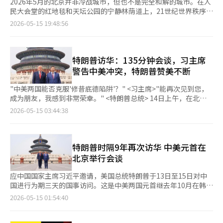
2026年5月的北京并非冷战城市，但也不是完全和解的城市。在人
民大会堂的红地毯和天坛公园的宁静林荫道上，21世纪世界秩序所
围绕的巨大紧张与克制同时流淌着。 美国总统唐纳德·特朗普与
2026-05-15 19:48:56
中国国家主席习近平的会谈表面上传递了稳定与合作的信息，但会
谈的真正核心并非关税，而是AI与半导体。因为世界的霸权已经从
石油、钢铁和汽车转向数据、运算能力和超微型半导体。 此次访
华行程中，尤其引人注目的是英伟达首席执行官黄仁勋的随行。特
特朗普访华：135分钟会谈，习主席
朗普总统在结束阿拉斯加行程后，几乎是亲自带着黄仁勋前往北
警告中美冲突，特朗普赞美不断
京。这不仅仅是经济人士的随行，更是美国开始将AI半导体视为国
家战略资产的象征性场景。 曾几何时，美中冲突的中心是关税
"中美两国能否克服'修昔底德陷阱'？" <习主席>"能再次见到您，
战。特朗普第一任期开始的对华高额关税动摇了中国制造业和美国
成为朋友，我感到非常荣幸。" <特朗普总统> 14日上午，在北京
消费市场。当时，美国以贸易逆差的解决和中国不公平贸易行为的
人民大会堂，习主席与特朗普总统时隔半年再次会面，双方的发言
2026-05-15 03:44:38
纠正为名，中国则以报复性关税回应。世界对“关税战”这个词已
展现出明显的温度差异。习主席强调了中美关系的管理与冲突的防
习以为常。 然而，仅仅几年间，世界的关注点完全转移。现在的
范，而特朗普则集中于对习主席的赞美，突显个人友谊。 习主席
核心不再是“谁卖的东西更便宜”，而是“谁能设计未来文明”。
与特朗普达成"建设性、战略性、稳定关系"共识，警告'修昔底德
而AI与半导体正是这一中心。 半导体不再是简单的电子元件。AI时
陷阱' 在长达135分钟的会谈中，双方领导人达成共识，认为应稳
特朗普时隔9年再次访华 中美元首在
代的半导体即是国力。国家的军事力量、金融系统、云计算产业、
定管理中美关系，构建未来合作框架。 据中国官方的新华社报
北京举行会谈
自动驾驶、机器人、航天、生物产业等都在超高性能半导体的支持
道，习主席表示与特朗普总统达成了"建立中美之间建设性、战略
下运作。尤其是英伟达的GPU如今被称为“AI时代的原油”。 美
性、稳定关系"的共识，并指出这将为未来三年以上的中美关系指
应中国国家主席习近平邀请，美国总统特朗普于13日至15日对中
国对中国施加的最强压力领域正是先进的AI半导体。美国限制了
明战略方向。 然而，美国媒体关注到两位领导人发言中流露出的
国进行为期三天的国事访问。这是中美两国元首继去年10月在韩国
H100和H200等高端AI芯片的对华出口，并加强了对先进半导体设
微妙紧张感。美联社评论称，"特朗普总统持续给予习主席赞美，
釜山之后再次面对面会晤，也是美国总统时隔9年再次访华。 北京
2026-05-15 01:54:40
备和软件的管控。同时，荷兰的ASML和日本半导体设备企业也在
但习主席则警告可能发生冲突"。这表明在伊朗战争、贸易争端以
时间上午11点，习近平在人民大会堂东门外广场为特朗普举行欢迎
一定程度上参与了美国的战略，使得中国在先进工艺的接触上面临
及美台关系等敏感议题上，两国立场存在差异，暗示此次会谈可能
仪式，两国元首共同检阅部队。欢迎仪式结束后，两国元首举行双
巨大压力。 然而，中国并没有轻易退让。相反，中国将美国的压
以象征性和礼仪为主，而非实质性突破。 习主席提到，"中美两国