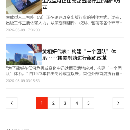
生成型AI正在改变出版行业的制作方
根据GS建设的统计，自5月1日至12日，‘伊丽莎白森林’的访客
销潜力。朴代表解释说，发布三个月后，月活跃用户、日活跃用户
长队，活动期间共售出约2万个产品。 CJ第一制糖将日本视为K-食
式
约为86,000人。园区运营结束后，该空间将捐赠给首尔市，尽管快
和网吧市场份额等指标依然保持稳定，尤其是新服务器“巴拉卡
品全球扩展的核心战略市场，正在加强当地的市场攻势。去年9
闪活动结束，仍计划让市民继续使用该空间。 距离首尔森林步行
斯”的开放后，日销售额创下新高。 用户群体的变化也值得关
月，CJ第一制糖投资约1000亿韩元，在日本千叶县木更津市建成
生成型人工智能（AI）正在迅速改变出版行业的制作方式。过去，
约15分钟的成水洞，另一个室内体验空间‘哈乌斯·宰’正在运
注。NC表示，《天堂经典》不仅吸引了原有的中年用户，还吸引
了饺子生产工厂。这是国内食品行业首次在日本建立生产设施。
出版工作主要依赖人力，从策划到翻译、校对、营销等各个环节，
营。GS建设将原本作为成水战略整治区1地块的宣传馆进行重新品
了20至30岁的年轻用户。这一现象在长期服务方面是积极的，表
由千叶工厂生产的新产品“Bibigo饺子饺子”在上市首月的3月创
而现在，随着AI基础的自动化和协作结构的重组，行业的变化正在
2026-05-09 17:06:00
牌化，开设了快闪店。 快闪店内部的氛围与一般的公寓宣传馆不
明其用户基础正在扩大。 对于《天堂重制版》的自我蚕食担忧，
下了约7亿韩元的销售额，并迅速进入了6000多家主要零售渠道。
加速。尤其是内容制作速度的提升和全球流通壁垒的降低，预计将
同。该空间从上午10点到下午6点开放，每30分钟约有20至30名访
NC的立场是有限的。尽管《天堂重制版》的销售额同比下降了
得益于此，Bibigo饺子在今年3月首次突破了日本饺子市场10%的
改变出版市场的结构。 根据行业消息，最近国内出版行业中，利
客入场。前来现场的访客中不乏听闻口碑而来的。 走过入口，首
30%，但这一降幅低于预期。整体《天堂》IP的用户基础和销售额
市场份额。 目前，Bibigo饺子及CJ第一制糖的产品通过约4万个零
用生成型AI进行内容制作的过程正在迅速变化。AI的应用已超越简
先映入眼帘的是‘微缩景观区’。在这里可以详细查看2031年计
正在扩展。 《艾尔之战2》将进入将其在韩国和台湾市场验证的热
售渠道和在线平台在日本销售，包括永旺、唐吉诃德、好市多等。
单的句子生成，广泛应用于资料调查、初稿撰写、翻译、校对、摘
黄相妍代表：构建“一个团队”体
划分销的‘利贝尼克宰’的大型模型图。接下来的‘设施区’被布
销能力扩展至全球的阶段。朴代表表示：“我们计划通过6月发布
CJ第一制糖相关人士表示：“通过此次KCON现场，我们感受到了
要、宣传文案制作等出版制作的各个环节。 尤其是，随着社会热
系……韩美制药进行组织改革
置成小型电影院，而实际客厅部分的‘单元区’则可以间接体验到
六个月纪念活动和第四季更新，重新吸引回归用户。”全球发布定
对Bibigo和K-食品的高度关注，未来将通过多样的营销活动，进
点或特定事件发生后相关书籍迅速出版的案例增多，AI的应用潜力
最高64层的汉江景观。利用开放窗结构实现的全景视图技术，目前
于第三季度，6月初将启动夏季游戏节，进行全面营销。 NC表示，
一步巩固作为全球代表性K-食品品牌的地位。”※ 本报道经人工
引起了更多关注。过去，收集相关资料和整理稿件需要相当长的时
"为了能够在任何危机或变化中迅速而灵活地应对，构建‘一个团
正在申请专利。 空间各处还布置了刺激五感的元素。内部播放着
《艾尔之战2》的全球预先指标显示出比其他服务更好的表现。然
智能（AI）系统翻译与编辑。
间，但现在通过AI，资料整理和初稿撰写的速度大大缩短。 分析认
队’体系。" 自1973年韩美制药成立以来，首位外部首席执行官
宰的声音策划音乐，灯光和扩香器的感官演绎也引人注目。与教保
而，由于全球市场上PC和主机MMORPG的竞争激烈，韩国和台湾
为，生成型AI正在加剧出版制作的速度竞争。一些电子书和实用书
（CEO）黄相妍表示，正式启动了体质改善的步伐。这一决定旨在
文库·CGV的合作内容，以及空中酒吧派对、儿童区和育儿服务、
页
2026-05-09 03:15:53
的成功是否能在全球复制仍需验证。当地化质量、收费结构和在线
籍从策划到出版的时间大幅缩短，尤其是在电子书和网络小说市
应对快速变化的全球制药与生物市场环境，并有效实现业务目标，
车病院的非接触医疗服务等，宰所追求的高端社区服务也一并介
运营能力将成为全球热销的关键变量。 业务组合的多样化也在进
场，快速的制作周期和内容供应速度变得愈加重要，AI的应用也随
基于工作相关性整合了现有的总部组织，推出了“部门制”。据韩
绍。 GS建设品牌战略团队前任郑裕珍表示：“希望这是一个让人
一
行中。第一季度移动休闲游戏的销售额为355亿韩元，得益于里呼
之提升。 AI翻译技术的发展也成为出版行业变化的关键因素。最
美制药8日透露，已于本月1日将公司重组为以创新增长、持续增
提前体验宰生活的机会”，“宰希望将家扩展为体验的领域，而不
呼和春天公司的业绩。NC在3月的经营战略会议上提出，遗产IP的
近，基于生成型AI的翻译质量迅速提高，海外书籍在国内出版的速
长、未来增长和增长支持为核心的四大部门整合体系。此次组织改
仅仅是商品。” 她还表示：“过去建筑公司的宣传馆给人一种是
提升、新IP的获取和移动休闲业务将是三大增长支柱。2030年的
上
1
下
2
3
4
5
度也随之加快。过去，专业翻译和校对工作需要数月时间，而现
革的核心是新设立的“创新增长部门”。为了成功推动韩美制药的
父母那一代的专属物品的感觉，而建筑公司也希望运营能够让年轻
销售目标为5万亿韩元，自有资本收益率超过15%是中长期目标。
在，AI进行初步翻译后，人类再进行润色，这种方式大大提高了制
核心项目——肥胖治疗药物在国内外的落地，计划将新产品开发中
一代在社交媒体上分享的内容的快闪店，因此，想要体验宰品牌的
洪元俊CFO表示，从第二季度开始，JUSTPLAY的业绩将被合并，
一
作效率。 这种变化也影响了国内内容的海外拓展。通过AI翻译，网
心、市场营销中心、平泽制造中心、医药创新中心和海外销售团队
2030年代的访客也越来越多。” 一位参观现场的30多岁访客表
移动休闲业务的销售规模将显著扩大。NC预计移动休闲业务在
络小说、电子书和实用内容可以迅速转换成多种语言，使得中小型
整合布局，以最大化协同效应。原有的研发中心被重新编制为“未
示：“这是我第一次来建筑公司的快闪店，感觉比想象中更有感
2030年将实现15000亿韩元的销售额。这被视为NC试图摆脱以往
页
出版社和小型创作者也能获得进入全球市场的机会。 在出版的附
来增长部门”。下设肥胖代谢中心、抗癌中心和融合中心等三个中
官，拍照点也很多”，“这不仅仅是简单的销售宣传，而是提前体