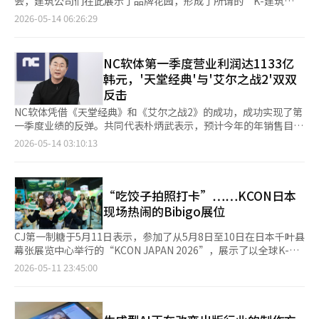
会，建筑公司们在此展示了品牌花园，形成了所谓的‘K-建筑
示，对于追求潮流的Z世代（1995年至2009年出生人群）而言，
同时针对游戏、K-pop和电子竞技粉丝的复合营销策略。Faker被
店以感性的服装廓形、高级面料质感以及简约的设计风格为核心，
区’，吸引了市民的光临。过去以样板房为中心的建筑公司营销，
2026-05-14 06:26:29
角色周边不仅能够带来拥有限定商品的满足感，也更容易成为主动
视为全球电子竞技的象征性人物，而Karina则是K-pop基础上拥有
通过精致的产品陈列与空间氛围，打造超越传统购物体验的品牌空
正在向花园、快闪和生活方式空间的形式演变。 走进首尔森林的
分享到SNS上的内容。 在产品功能差异化越来越困难的背景下，角
广泛全球粉丝影响力的艺术家。谷歌Play的策略是同时吸引核心玩
间，受到年轻消费群体的欢迎。 GROVE还积极推进品牌全球化营
草坪，映入眼帘的是红色大门、圆形花园和浓密的绿色林荫小道。
色联名和赠品营销也被视为美妆行业新的竞争焦点。由于气垫、唇
家和大众用户。 谷歌Play从当天起至17日将在首尔成寿地区的多
销战略，启用人气女团Twice成员林娜琏作为品牌形象大使。林娜
市民们像散步一样游览这个空间，20至30岁的游客们在各处拍
釉、安瓶等产品很难在功能层面实现明显突破，品牌正转而通过角
NC软体第一季度营业利润达1133亿
个地方展示Faker与Karina的活动海报。用户可以通过二维码直接
琏兼具时尚感与自然魅力的形象，与GROVE的现代休闲风格高度
照。当天，草坪旁的空间中，除了GS建设，还有IPARK现代产业开
色IP与限定周边刺激购买欲望。 与此同时，美妆流通平台竞争加
查看活动视频和内容，同时也开展了线下联动营销。 谷歌Play计
韩元，'天堂经典'与'艾尔之战2'双双
契合，成为品牌快速提升知名度与好感度的重要推动力。 除中国
发、凯龙建设、大宇建设、湖畔建设等参与了‘K-建筑区’的建
剧，也被认为是角色联名热潮扩大的重要原因。随着MUSINSA 、
划在未来继续扩大结合游戏内容与平台服务的品牌营销。随着移动
反击
市场外，GROVE也计划持续扩大日本市场版图。目前品牌已在东
设。 凯龙建设以红色大门和石墙花园吸引了眼球，大宇建设则展
ABLY 、Daiso等平台不断扩大美妆业务，各平台均通过独家联名
游戏市场竞争的加剧，平台自身体验和社区竞争力的提升成为关键
京原宿运营旗舰店，未来还计划在大阪、名古屋等主要城市增设门
示了以圆形结构为中心的‘筒仓(Silo)’花园。IPARK现代产业开
NC软体凭借《天堂经典》和《艾尔之战2》的成功，成功实现了第
与限量版策略争夺年轻消费者。 业内分析认为，这一变化也反映
任务。 谷歌Play相关人士表示：“我们策划此次活动是为了宣传
店，进一步扩大在亚洲时尚市场中的影响力。
发在现有树木上悬挂了“在建造之前，先要想象”的标语，并利用
一季度业绩的反弹。共同代表朴炳武表示，预计今年的年销售目标
出韩国美妆市场核心消费层已逐渐转向10至20多岁年轻群体。长
移动游戏的魅力，并支持热爱游戏的玩家，希望借此机会广泛宣传
绣球花等进行景观布置。此外，还设置了座椅和休息区，让市民们
将超过2.5万亿韩元，并计划在明年推出10余款新作。 NC在2026
期接触短视频内容的年轻消费者，更容易对色彩、香味及包装等直
2026-05-14 03:10:13
与K-pop和电子竞技界受欢迎的‘Karina’与‘Faker’一起，通
可以自然地休息。建筑品牌不仅仅是简单的销售宣传，而是扩展
年第一季度业绩发布电话会议上表示，合并销售额为5574亿韩
观元素产生兴趣，而非单纯关注成分与功效。 数据显示，去年7月
过谷歌Play游戏所能享受的乐趣和谷歌Play积分的优惠。”※ 本
为‘体验型内容’，以此来扩大与年轻消费群体的接触。 尤其最
元，营业利润为1133亿韩元，净利润为1524亿韩元。销售额较去
欧利芙洋推出三丽鸥角色联名活动期间，10至19岁消费者销售额
报道经人工智能（AI）系统翻译与编辑。
引人注目的空间是GS建设的企业花园‘花园宰’。GS建设以‘伊
年同期增长55%，较上一季度增长38%。营业利润同比激增
同比增长60.6%，外国消费者销售额也同比增长57%。随着越来越
丽莎白森林(Elysian Forest)’为名，借鉴了济州的古榕林，尽量
2070%，营业利润率为20%。 此次业绩的关键在于PC游戏部门。
“吃饺子拍照打卡”……KCON日本
多外籍游客将角色联名美妆产品作为访韩伴手礼购买，角色IP与限
保留了首尔森林的树木，密植了榉树和蕨类植物，展现了森林的深
NC第一季度PC游戏销售额达到3184亿韩元，创下历史季度最高纪
定周边结合的营销影响力也在持续扩大。
现场热闹的Bibigo展位
邃感。在阴凉处安装了微细雾喷洒的‘UFB冷却雾系统’，让人感
录。去年11月发布的《艾尔之战2》销售额的贡献以及今年2月发
受到仿佛置身于深林中的凉爽。 现场有员工驻守，提供空间策划
布的《天堂经典》的热销，使得PC游戏销售额同比增长210%，环
CJ第一制糖于5月11日表示，参加了从5月8日至10日在日本千叶县
和商品。访客们表示：“在首尔森林散步时，自然地参观这个空
比增长69%。 按标题来看，《艾尔之战2》在第一季度实现了
幕张展览中心举行的“KCON JAPAN 2026”，展示了以全球K-食
间，感觉不到是建筑公司的空间”，“拍照点很多，氛围很时
1368亿韩元的销售额，成为所有游戏中表现最好的作品。《天堂
品品牌Bibigo为主题的体验展位。 此次展位以K-POP组合“Zero
2026-05-11 23:45:00
尚。”实际上，包括推着婴儿车的家庭在内，各个年龄层的游客都
经典》第一季度销售额为835亿韩元，发布90天的累计销售额为
Base One”的“快乐Bibigo日”为主题，结合了Zero Base One
在这个空间中。 GS建设新产品战略团队负责人柳惠彬表示：“我
1924亿韩元。 朴炳武在电话会议中表示：“我们不仅仅满足于第
的标志性蓝色与Bibigo品牌形象，并设置了大型蛋糕装置，营造
们策划了让首尔森林的访客自然接触宰品牌的活动”，“专注于在
一季度的良好业绩，而是基于此，坚信每个季度的销售和营业利润
了生日派对的氛围，吸引了现场观众的关注。 在Bibigo美食车区
不破坏现有草坪的情况下，创造一个可以长时间停留的空间。”
将持续增长。” NC展现出信心的原因在于《天堂经典》的长期热
域，提供了日本主打产品饺子和米醋的套餐菜单。美食车前排起了