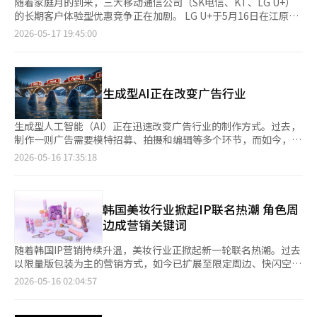
随着家庭月的到来，三大移动通信公司（SK电信、KT、LG U+）
的长期客户体验型优惠竞争正在加剧。 LG U+于5月16日在江原道
春川的乐高乐园韩国举办了针对长期客户的邀请活动“乐高乐园
2026-05-17 19:45:00
RUN”。 该活动面向VIP及以上会员，邀请了4000名使用服务超过
五年的客户，参与者在乐高角色的陪伴下，沿着乐高乐园附近的湖
边约5公里的路线进行跑步。完成活动后，参与客户将获得乐高乐
园的一日通行证和乐高产品及纪念T恤等参与纪念品。 此次活动是
生成型AI正在改变广告行业
LG U+全年运营的“长期客户邀请计划”的一部分。LG U+围绕其
主要会员“U+2+”不断扩展长期客户专属的体验型内容，自今年
初以来，陆续推出了每月特别礼物、免费观赏音乐剧《兰比卡》、
生成型人工智能（AI）正在迅速改变广告行业的制作方式。过去，
邀请前往华潭森林等活动。预计在8月还将与乐高乐园合作举办家
制作一则广告需要模特招募、拍摄和编辑等多个环节，而如今，随
庭水上活动。 LG U+市场营销集团长张俊英（常务）表示：“我们
着AI在图像、视频和文案等方面的应用不断增加，广告制作的整体
2026-05-16 17:35:18
正在将营销能力集中在提供超越简单折扣或一次性优惠的、能够在
结构正在发生变化。尤其是生成型AI技术的不断提升，使得实际拍
日常生活中持续感受到的差异化体验上。” 此前，SKT在今年春季
摄与AI生成内容的界限变得模糊，广告行业的制作方式正在进行全
邀请了10年以上的长期客户参加“森林假期日”，在爱宝乐园的私
面重组。 16日，业内人士表示，最近广告和营销行业中，利用生
密自然体验空间“森林营地”举办活动。从5月3日至18日，共邀
成型AI进行广告制作的案例正在迅速增加。生成型AI不仅限于简单
韩国美妆行业掀起IP联名热潮 角色周
请了1800多名客户，活动已进入第五个季节，今年的报名竞争率
的图像生成，而是广泛应用于广告模特、背景、商品图像、视频和
边成营销关键词
达到了636:1，成为常态化的项目。SKT计划在“森林假期日”之
文案的制作等整个广告制作过程。 尤其是在在线广告和短视频内
后，逐步扩大美食、游乐园、演出等长期客户专属的优惠。 KT也
容方面，AI的应用正在迅速增加。这是因为数字广告市场需要在短
随着韩国IP营销持续升温，美妆行业正掀起新一轮联名热潮。过去
在本月开展了体验型长期客户项目“邀请梦想”的5月优惠活动，
时间内制作大量广告内容，生成型AI的制作效率因此得到了凸显。
以限量版包装为主的营销方式，如今已扩展至限定周边、快闪空间
邀请了300名使用移动、互联网和电视服务超过五年的客户前往爱
过去，制作一则广告需要拍摄工作室、模特和编辑人员等，但利用
及沉浸式体验内容等多个层面。 购买口红、气垫粉饼可获赠钥匙
2026-05-16 02:04:57
宝乐园，提供自由通行证。该活动针对家庭客户进行策划，现场还
AI后，许多环节可以实现自动化。 在时尚、美容和电商行业中，利
扣，购买保湿面霜则附送角色收纳包，品牌正通过限定周边吸引消
设有长期客户专属的拍照区和社交媒体互动抽奖活动。 三大移动
用AI虚拟模特的案例也在增加。广告图像中使用AI生成的人物，而
费者关注，并借助社交媒体（SNS）实现病毒式传播。业内普遍认
通信公司相继加强长期客户体验型优惠，反映出在移动网络运营市
不是实际模特，或根据不同国家的语言和文化自动转换广告图像。