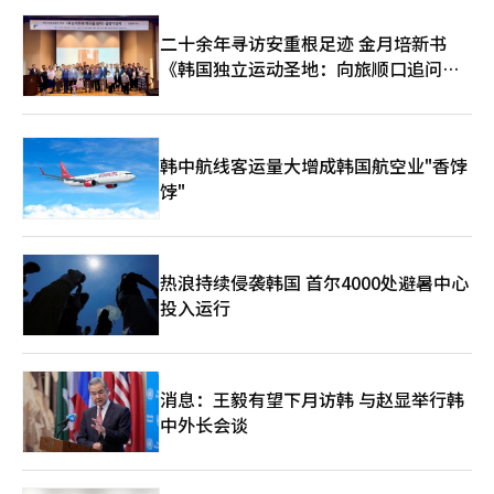
二十余年寻访安重根足迹 金月培新书
《韩国独立运动圣地：向旅顺口追问历
史》出版
韩中航线客运量大增成韩国航空业"香饽
饽"
热浪持续侵袭韩国 首尔4000处避暑中心
投入运行
消息：王毅有望下月访韩 与赵显举行韩
中外长会谈