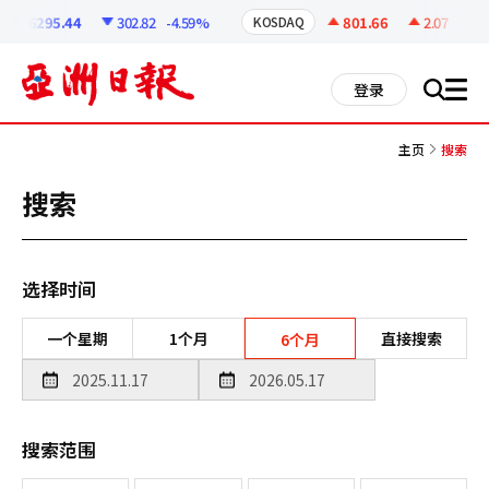
코
인
6295.44
302.82
-4.59%
801.66
2.07
+0.26
KOSDAQ
정
보
all
登录
搜
men
索
主页
搜索
搜索
选择时间
一个星期
1个月
直接搜索
6个月
搜索范围