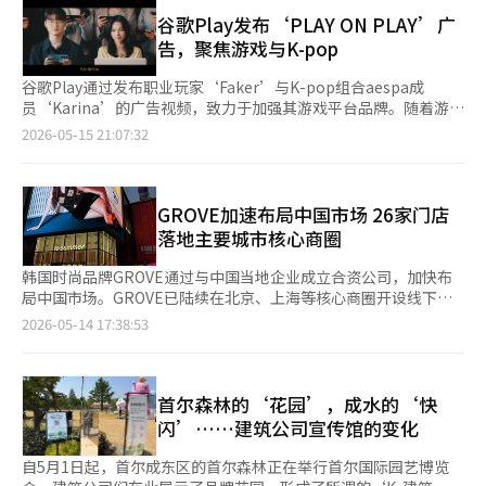
为，随着10至20多岁年轻消费者逐渐主导市场，过去强调极简与
场饱和的情况下，保留现有客户比吸引新客户更为高效。通过现场
这种方式显著降低了针对全球市场的广告制作成本和时间。 一些
自然感的“纯净美妆（Clean Beauty）”风潮正在减弱，取而代
谷歌Play发布‘PLAY ON PLAY’广
体验型活动提升客户忠诚度的方式逐渐成为主流，同时也反映出公
电商企业也开始利用AI制作商品照片的背景或演示图像。根据季节
之的是更加鲜艳、可爱、强调玩具感与角色元素的包装设计。 如
告，聚焦游戏与K-pop
司希望稳定现有用户基础的战略意图。 ※ 本报道经人工智能
或国家的氛围，快速制作相同商品的多种形式，从而提高广告制作
今，角色联名已成为韩国美妆行业的新常态。近期，韩国健康美妆
（AI）系统翻译与编辑。
的效率。尤其是中小品牌和小型卖家也能够利用AI以相对较低的成
零售商希杰欧利芙洋（CJ Olive Young）进一步扩大角色联名营销
谷歌Play通过发布职业玩家‘Faker’与K-pop组合aespa成
本制作高质量的广告图像，从而降低了广告制作的门槛。 基于AI的
规模。公司于本月1日至30日与 宝可梦韩国展开大型联名活动“欧
员‘Karina’的广告视频，致力于加强其游戏平台品牌。随着游戏
广告文案制作也在扩大。生成型AI能够分析用户的搜索记录、兴趣
利芙洋 X 宝可梦” 。此次合作正值宝可梦30周年及韩国家庭月，
体验、粉丝文化与内容的结合，平台竞争正在加剧。 谷歌Play于
2026-05-15 21:07:32
和消费模式，自动生成个性化的广告文案。即使是同一商品，也可
不仅推出约230种限定商品，还联动快闪店、增强现实（AR）游
15日宣布发布了Faker与Karina参与的新活动‘PLAY ON
以根据年龄段或兴趣领域自动制作不同的广告文案。 大型科技公
戏、集章活动及限定赠品等体验内容。 此次活动核心空间设
PLAY’视频。此次活动旨在向移动游戏用户及电子竞技粉丝推广
司也在加速广告生成AI的竞争。包括Meta和谷歌等全球平台公
于“Olive Young N 圣水” 。欧利芙洋将与AR游戏《宝可梦GO》
谷歌Play游戏及谷歌Play积分等游戏生态服务。 近期，全球游戏
司，以及国内的Naver和Kakao等企业，正在广告平台上应用或计
联动，推出《宝可梦GO》首尔集章拉力活动，并打造以宝可梦30
平台市场的竞争已不仅限于游戏分发，品牌营销竞争也在加剧，以
GROVE加速布局中国市场 26家门店
划应用广告图像生成、文案自动撰写和视频编辑功能，强化AI基础
周年派对为主题的快闪空间。现场设置拍照区、胶囊玩具限定商品
提高用户停留时间和平台忠诚度。尤其是在跨平台游戏环境、游戏
落地主要城市核心商圈
的广告自动化功能。广告主只需输入所需的文案和图像，AI便能生
区以及皮卡丘主题甜品等内容，全国13家门店还同步运营主题拍照
社区及会员服务竞争日益激烈的背景下，平台企业也开始加强基于
成广告初稿的服务也在不断扩大。 然而，AI广告的普及也引发了担
区、店内集章活动及应援信息打印机等体验项目。 此外，消费者
粉丝的内容建设。 谷歌Play在此次活动中强调了可以在PC、平板
韩国时尚品牌GROVE通过与中国当地企业成立合资公司，加快布
忧。随着AI生成的图像和视频质量迅速提升，越来越难以与实际拍
还可根据消费金额获赠野餐椅、亚克力摆件、一次性相机及磁贴等
等大屏幕环境中继续享受移动游戏的‘谷歌Play游戏’功能，以及
局中国市场。GROVE已陆续在北京、上海等核心商圈开设线下门
摄的内容区分开来。 版权和肖像权问题也成为主要议题。生成型AI
限定周边。此次合作共有61个品牌参与，规模较去年与三丽鸥角色
根据游戏使用情况提供积分和奖励的‘谷歌Play积分’服务。 活
店，在瞬息万变的中国时尚消费市场展现出强劲的品牌影响力，
2026-05-14 17:38:53
在学习过程中使用的图像数据的版权问题，以及使用与实际人物相
联名时进一步扩大。 与过去仅更换包装不同，当前角色联名营销
动视频共制作了五集短视频系列。广告制作由以独特演出风格著称
GROVE自去年4月正式开始在中国主要城市布局线下门店，目前门
似的AI生成图像的争议，持续引发讨论。 生成型AI的普及不仅改变
正变得更加精细化和场景化。品牌不再只是简单借用IP形象，而是
的内容制作公司海豚绑架团参与，强调了幽默和感性的氛围。 视
店数量已扩大至26家，覆盖北京、上海等一线城市。GROVE计划
了广告制作方式，也成为广告行业结构变革的关键变量。广告的竞
围绕角色构建完整内容体验。例如，AMUSE以蒙奇奇为核心打造
频中，Faker与Karina在图书馆、地铁、公交站、咖啡馆、网吧等
今年将门店增加至50家，进一步加强与中国消费者的接触点，巩固
争力将不仅取决于制作能力，还将取决于AI的应用能力以及品牌独
扭蛋商店概念，Rom&nd则以米菲为主题打造文具店概念空间，
日常场所反复演绎享受移动游戏的偶然相遇场景。通过这种方式，
在当地时尚消费市场中的地位。 GROVE通过与当地企业成立合资
首尔森林的‘花园’，成水的‘快
特情感的保持程度。※ 本报道经人工智能（AI）系统翻译与编辑。
并通过大型快闪店与限定周边强化沉浸感。 业内认为，美妆营销
自然地强调了围绕游戏的用户体验和平台可达性，将日常生活与游
公司，构建起共同生产体系，有效优化整体利润结构，也有效推动
闪’……建筑公司宣传馆的变化
主导权如今已完全转向SNS平台。相比强调产品成分或功能，品牌
戏连接起来。 特别是Faker通过笔记本电脑介绍谷歌Play游戏，或
韩国本土业绩向好。集团今年制定了800亿韩元（约合人民币3.6亿
更倾向于打造适合拍照和上传社交媒体的视觉包装，通过
者Karina为了拿到手机而展现夸张的动作等，视频中也融入了网络
元）的销售目标，其中韩国市场250亿韩元、中国市场550亿韩
自5月1日起，首尔成东区的首尔森林正在举行首尔国际园艺博览
TikTok、Instagram等平台实现自然传播。AMUSE相关负责人表
迷因（Meme）元素和短视频消费趋势的表现。 此次活动被分析为
元。 在门店设计方面，GROVE将品牌哲学融入空间设计之中。门