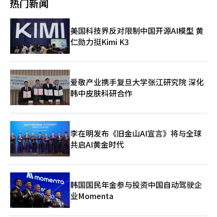
MMORPG为中心的体质，以降低收益波动性。 新作阵容也十分积
热门新闻
加工作中，AI的应用范围也在扩大。越来越多的案例显示，利用生
心，以确保研发的独立性，并持续挖掘创新的初期管线。此外，国
验未来居住的感觉。”
极。NC计划到2030年推出20余款新标题，其中10余款将在明年发
成型AI制作书籍封面设计方案，自动生成宣传文案、介绍文字和推
内销售总部被提升为“持续增长部门”，以增强对外的地位，
布。公开的阵容包括开放世界射击游戏《新德市》、《限制零破坏
荐语等。AI技术也被应用于根据读者偏好制作摘要内容和个性化推
而“增长支持部门”则设有八潭制造中心和业务管理中心，以支持
者》和《时间收集者》等。 朴代表在电话会议中强调：“一两款
美国科技界反对限制中国开源AI模型 黄
荐功能。 尤其是在平台基础的出版市场，AI的应用更加活跃。电子
各增长部门的高效运作。“投资组合委员会”将临床中心重新编制
标题的增长或减少并不是关键，而是要建立一个可预测的、持续增
仁勋力挺Kimi K3
书和网络小说平台通过强化AI推荐系统、自动编辑功能和摘要服务
为委员会下属，负责最终决定公司整体投资组合，包括新项目和品
长的商业模型。”这被解读为NC希望多元化其以往依赖特定大型
等策略，增加用户的停留时间。此外，过去需要数万元的封面图像
项的调整等，发挥控制塔的作用。黄代表在6日组织改革方案公布
MMORPG的业绩结构的宣言。 此次业绩显示，NC在去年进行的体
和插图，现在通过AI以低成本制作，使用频繁。 然而，部分读者群
后，于首尔松坡区的韩美制药总部召开了市政厅会议，向员工们解
质改善和成本效率提升后，已进入反弹阶段。《艾尔之战2》和
体对AI生成的内容也表现出抵触情绪。在信息传递为主的内容中，
释了改革的目的和具体内容。他强调，此次组织改革“并非仅仅是
《天堂经典》的双双热销使得PC游戏销售额创下历史最高，而移
AI的应用接受度较高，但在文学或散文等情感和个性重要的领域，
更改部门名称的‘椅子游戏’”，而是为了构建一个能够在任何危
爱敬产业携手复旦大学张江研究院 深化
动休闲的收购效应也开始反映在合并业绩中。 然而，持续增长的
仍然认为人类作家的角色至关重要。 业界普遍认为，生成型AI更可
机或变化中像蛇一样迅速而灵活应对的“一个团队”体系。黄代表
韩中皮肤科研合作
可能性仍处于验证阶段。《天堂经典》的初期热销是否能转化为长
能成为提升生产力的协作工具，而非完全取代出版人。简单重复的
还表示：“特别是打破部门间的界限，专注于实现业务目标的全公
期销售，《艾尔之战2》的全球发布是否能吸引海外用户，以及移
工作将由AI承担，而策划、创造力、最终编辑和策展则由人类负
司能力集中。”他补充道：“将建立各部门有机连接的整合体系，
动休闲业务能否实现稳定的利润率，都是关键因素。随着大型新作
责。 生成型AI的普及不仅改变了出版行业的制作方式，也成为内容
力争成为同时实现创新新药开发和可持续增长的全球制药与生物企
的发布增多，营销费用和开发费用也可能增加，因此收益管理也显
消费和流通结构的关键变量。在制作速度和全球扩展性日益重要的
业。”※ 本报道经人工智能（AI）系统翻译与编辑。
得尤为重要。 NC今年的业绩展望依赖于现有IP的长期热销、新作
李在明发布《旧金山AI宣言》将与全球
环境下，AI的应用能力有望成为出版行业的新竞争力。※ 本报道经
发布的时间表和全球扩展的成果。仅从第一季度的表现来看，实现
人工智能（AI）系统翻译与编辑。
共启AI黄金时代
2.5万亿韩元的销售目标的可能性提高，但要实现NC所强调的“可
预测的持续增长模型”，还需在多个领域和地区证明可重复的热销
公式。 朴炳武共同代表表示：“到2030年，我们将推出20余款新
标题和移动休闲增长战略，目标是实现2030年销售5万亿韩元，正
韩国国民年金参与投资中国自动驾驶企
在顺利推进。”并表示：“我们将建立一个可预测的、持续增长的
商业模型。”※ 本报道经人工智能（AI）系统翻译与编辑。
业Momenta