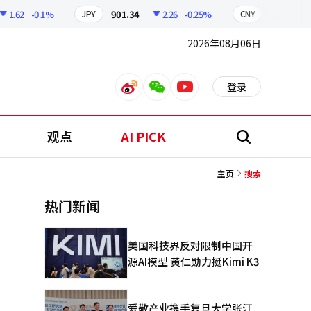
1.62
-0.1%
901.34
2.26
-0.25%
210.97
JPY
CNY
2026年08月06日
登录
weibo
weixin
youtube
观点
AI PICK
搜
索
主页
搜索
热门新闻
美国科技界反对限制中国开
源AI模型 黄仁勋力挺Kimi K3
爱敬产业携手复旦大学张江