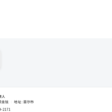
扩展为可再
对气候变
责人
梁圭铉
地址 : 首尔市
|
-2171