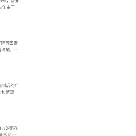
.4%，营业
营环境，稳
未来产业中
性地收集员
。去年由于关
和现场运营
。
和电源管理
立合作性劳
系的典范。
续增
大以沟通为
，我们将继
下降等因素
I）系统翻
量增加，同
应调整政
体盈利能力
。甲醇等主
中心，继续
示出显著的
供从前到后的广
产运营效率
向和距离。
市场和扩展
野阻碍。智
见的成
HDR功能
块，可快速
道时发出警告
※ 本报道
势力的潜在
，董事总数