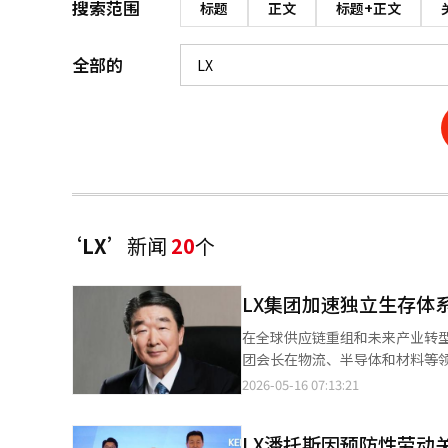
搜索范围
标题
正文
标题+正文
全部的
‘LX’
新闻
20
个
LX集团加速独立生存体
在全球供应链重组和未来产业转型
团会长在物流、半导体和材料等
显。 然而，LX集团仍然高度依赖特定子公司，且受到半导体市场、建筑行业和全球供应链变数的影响，因此能否建
2026-05-16 07:13:21
立稳定的收益结构成为下一步的挑战
期，外界对LX的关注度较低，认
LX潘托斯因预防性劳动
方面双双发力，迅速推进独立集团体系的建设。 根据公平交易委员会的数据，LX