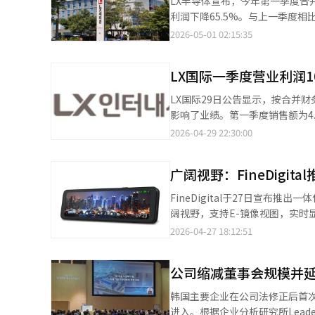
LX半导体宣布，今年第一季度合并销
履行企业的社会责任。在全球经
纯的“LG分支集团”向独立生
度评价。公司通过定期的劳资协
利润下降65.5%。与上一季度相
定的劳资关系被视为企业竞争力
心的投资能否稳定收益结构，将成
工的意见。 因此，LX潘托斯被评为建立了以预防为中心的合作性劳资文化，而不是在冲突发生后再进行应对。 在近
税政策不确定性，客户增加库存需
2026-05-01 02:15:35
效率直接关系到业务竞争力。L
期工业界普遍面临劳资冲突成为主
半导体（PMIC）的研发，以技
资文化方面的努力。未来，我们
LX潘托斯还定期举办市政厅会
长。”※ 本报道经人工智能（A
中心的组织文化。 母性保护制度的实施、残疾人就业促进、社会贡献活动等可持续经营活动也获得了积极评价。 LX
LX国际一季度营业利润1
潘托斯代表李永浩表示：“此次
LX国际29日公告显示，按合并财
续在相互信任和沟通的基础上，进
影响了业绩。第一季度销售额为4
译与编辑。
比增加4%。然而，营业利润环比
2026-04-29 22:30:00
策和霍尔木兹海峡封锁导致的资
的改善。在资源市场强劲的背景下
广阔视野：FineDigi
要贸易商品的销量也随着市场上
创造稳定的利润。LX国际相关
FineDigital于27日宣布推出一体
盈利改善趋势。”他还表示：“
阔视野，支持E-镜像视图，实
化和稳定现金流的创造。”他补
26厘米大屏IPS面板确保从各
2026-04-27 18:12:51
新业务，进入能源基础设施和电
能广角视图提供更宽广的后方视角，
果。”※ 本报道经人工智能（A
确保在逆光、夜间、隧道和停车场等
公司缩减董事会规模并
连接专用应用“FineVu Wi-
音。此外，设备具备自动断电的
韩国主要企业在公司法修正后首
经人工智能（AI）系统翻译与编
进入。根据企业分析研究所Leade