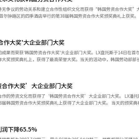
一番。其在商界的排名也从成立初期的50名开外，上升至去年的第43位。L
保持无争议的劳动关系和建立合作性组织文化而获得“韩国劳资合作大奖”
际、LX潘托斯、LX半导体和LX哈乌西斯等。 LX集团最近收购了LG光化
性举措。大楼外墙的牌匾也从“LG”更换为“LX”。业界普遍认为，这
资合作大奖是通过劳资之间的相互合作，评选出建立模范合作文化的企业
系的正式化象征。 物流、半导体、材料……具本俊式“选择与集中” 具
动文化的企业并进行表彰。 当天的颁奖典礼上，出席的有雇佣劳动
核心。业界分析认为，具会长在保持LG特有的稳定经营基调的同时，强化
员会委员长金志亨、韩国管理者总协会会长孙京植、韩国劳动组合总联盟
。 实际上，自成立以来，LX集团一直围绕未来产业相
资合作大奖'大企业部门大奖
俊及CHO金成旭等出席。 LX潘托斯自1977年成立以来，近50年
际在2022年收购了环保生物质发电公司坡胜绿色能源，开始多元化其以煤
发生过劳动争议和罢工，得到了高度评价。尽管物流行业现场组织比例高
的成果而荣获'韩国劳资合作大奖'大企业部门大奖。LX盘托斯于14日在首
、以年轻一代为中心的青年董事
合作大奖颁奖典礼上，获得了最高荣誉大奖。当天的活动中，韩国劳动部部
应。去年，LX还收购了印度尼西亚镍矿的股份，以确保电池核心矿物。这
多种沟通渠道。通过制度性地收集员工意见并反映到管理中，LX潘托斯建
亨、韩国经营者总协会会长孙京植、韩国劳动组合总联合会委员长金东明
中心转变资源投资组合的举措。 LX潘托斯也在集团内占据了核心地
司还通过定期的市政厅会议、管理层座谈会、家庭
代表、朴车俊工人代表、最高人事负责人金成旭等也参加了此次活动。由韩
的重要性日益增加，LX潘托斯扩大了以海运、航空和综合运输为中心的全
立信任和联系。母性保护制度、残疾人就业扩大、社会贡献活动等可持续
旨在表彰通过劳资双方的相互合作，促进良好的劳资文化并为国家经济发
为，LX正在从单纯的物流企业转变为基于供应链的产业集团。 半导体业务也
资合作大奖’大企业部门大奖
信任建立、共生文化的形成和组织稳定性等。LX盘托斯自1977年成立以
导体正在从以显示驱动芯片（DDI）为主的业务结构中转型，扩展到汽车
示：“未来将继续以相互信任和沟通为基础，增强健康的组织文化，实现
稳定劳资关系，得到了高度评价。尽管物流行业面临全球供应链变化和货
导体发热排出到外部的关键部件，随着人工智能半导体和高性能半导体市
劳资文化而获得了‘韩国劳资合作大奖’大企业部门大奖。 LX潘托斯于14日
续保持以合作为中心的组织文化。特别是，LX盘托斯运营了包括工人代表
国劳资合作大奖颁奖典礼上获得了大企业部门大奖。 当天的颁奖典礼上，出
期沟通的劳动关系委员会、年轻一代为中心的青年董事会、工业安全卫生
工业安全卫生委员会等多种沟通渠道，制度性地收集成员意见，得到了积
。这是一种考虑到产业间关联性和实际盈利能力的选择性扩展战略，而非
经济社会劳动委员会委员长金志亨、韩国经营者总协会会长孙京植、韩国
通过制度性地收集员工意见，并将其实际反映到
资文化，而非单纯的事后冲突调解。在当前企业经营环境中，劳资冲突风
济变数是挑战 然而，LX集团面临的挑战也不少。LX国际的收入占比在集团
有代表李永浩、工人代表朴车俊、CHO金成旭等出席。 由韩国经营者总协会
托斯正在建立以预防为主的合作性劳动文化。”※ 本报道经人工智能（AI
定期的市政厅会议和管理层座谈会等方式，努力加强组织内的沟通。同时，
外部变数的影响也很大。LX半导体的业绩受行业波动影响显著，LX哈乌
评选制度，旨在表彰那些在劳资双方相互合作的基础上实现成长与发展的
扩展，专注于增强成员之间的凝聚力。在环境、社会和治理（ESG）管理
润下降65.5%
做出贡献。自1989年起，经营者总协会每年都会评选出在合作的劳资文
的组织文化。该公司实施母性保护制度、扩大残疾人就业和开展社会贡献
避免地对全球经济走势敏感。 业界普遍认为，LX集团正在加速从单