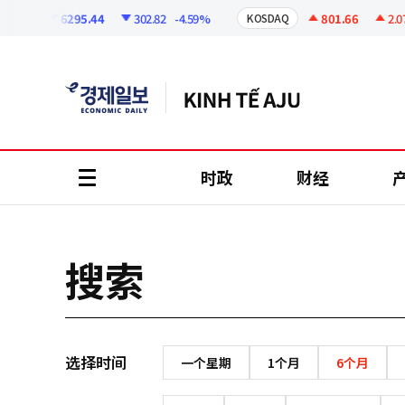
코
인
6295.44
302.82
-4.59%
801.66
2.07
SPI
KOSDAQ
정
보
时政
财经
all
menu
搜索
选择时间
一个星期
1个月
6个月