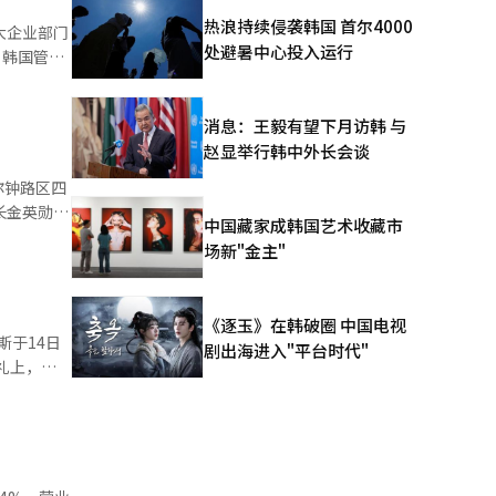
X集团的子
热浪持续侵袭韩国 首尔4000
大企业部门
处避暑中心投入运行
不仅是简
的制度。自
本俊会长的
了以产业
消息：王毅有望下月访韩 与
委员长金东
赵显举行韩中外长会谈
炭为主的
、工作形式
尔钟路区四
长金英勋、
被视为在全
中国藏家成韩国艺术收藏市
立了以预防
等主要相关
场新"金主"
国经营者总
球网络，支
发展方面的
展作出贡献
来，近50
半导体和散
可持续发
《逐玉》在韩破圈 中国电视
物流量波动
场的扩大，
剧出海进入"平台时代"
与管理层参
委员会等多
极评价。该
盲目的外部
劳动组合总
险管理的重
内仍然处于
）系统翻译
该公司还通
西斯也受到
企业，推动
方面，LX
化方面表现
活动，积极