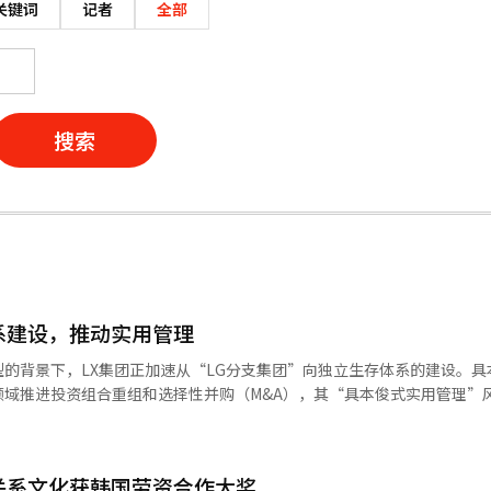
关键词
记者
全部
搜索
系建设，推动实用管理
的背景下，LX集团正加速从“LG分支集团”向独立生存体系的建设。具
领域推进投资组合重组和选择性并购（M&A），其“具本俊式实用管理”
。 摆脱LG影子，构建独立体系 LX集团于2021年从LG集团分离成立
为其是一个以较小子公司为主的集团。然而，自成立以来，LX在外部规模
关系文化获韩国劳资合作大奖
集团截至去年总资产达13.3万亿韩