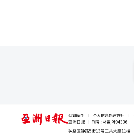
作可能会扩展为企业级能源平台。
生能源生产和电力连接的基础设
化，推进ESG管理。”※ 本报道
亚
公司简介
个人信息处理方针
洲
亚洲日报
刊号 : 서울,아04336
|
|
日
报
钟路区钟路5街13号三共大厦11楼