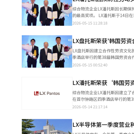
元，较2020年分离前几乎翻了
综合物流企业LX潘托斯因长期
公司数量也在不断增加，包括LX控股、LX国
的最高奖项。 LX潘托斯于14日在首尔钟路区的四季酒店举行的第38届韩国劳资合作大奖颁奖典礼上获奖。 韩国管理
门大厦，进一步加快了独立的象征
者总协会（经总）主办的韩国劳
2026-05-15 11:28:18
单的办公楼迁移，更是LX独立体
1989年实施以来，每年都会评选出实践合作性劳
经营风格被认为是LX体质变化的
部部长金英勋、经济社会劳动委
关联性和盈利能力为中心的选择性投资的“实用型经营”战略
LX盘托斯荣获'韩国劳
明等。LX潘托斯方面则有代表李永浩、工人代表朴车
关领域进行业务组合重组。LX国
来保持了稳定的劳动关系，没有
LX盘托斯因建立合作性劳资文化
资源业务结构。 2023年，LX国际收购了韩国玻璃工业（现为LX玻璃）。这一战略被解读为考虑到与建筑和室内装饰
多样，仍然建立了以合作为中心的组织文化。 公司设有定期沟通的劳动关系委员会
季酒店举行的第38届韩国劳资
材料子公司LX哈乌西斯的协同效
会、以及工业安全卫生委员会等
经济社会劳动委员会委员长金志
2026-05-15 00:52:40
球供应链重组和电动化转型趋势下，向未来产业
为主的劳动关系文化，而不是在冲突发生后再进行应对。 此外，公
人士出席。LX盘托斯的李永浩
位。随着全球物流和供应链管理
邀请活动等，努力在组织内部建
协会主办的韩国劳资合作大奖，
撑了集团的供应链竞争力。业界普遍认
努力也得到了积极评价。 LX潘托斯代表李永浩表示：“为建立合作性劳动文化而努力的员工们的付出，最终得到了
LX潘托斯荣获‘韩国劳
的企业。评估内容包括劳资之间的
正在崛起为未来的增长点。LX半
此次奖项，意义深远。”他还表
年来保持了无劳资争议和罢工的
热基板等领域。散热基板是将半
综合物流企业LX潘托斯因建立了合作的
展。” LX潘托斯相关人士表示：“物流行业现场组织比例高，工作形式多样，快速了解和反映员工意见至关重
等外部环境变化，该公司依然持
其重要性日益凸显。 业界分析认为，LX集团正在围绕物流、半导体和材料重组产业组合，尝试在“LG稳定DNA”的
在首尔钟路区四季酒店举行的第38届韩
要。”他补充道：“公司通过定
与的劳资协商会、青年董事会和
基础上向未来产业中心结构转型
席的有韩国劳动部部长金英勋、
2026-05-14 21:17:14
种沟通渠道，专注于提前识别现场意见和冲突信号。” 他还指出：“
公司专注于建立以预防为主的劳
规模竞争。 LX国际依赖度、经
联盟委员长金东明等。LX潘托斯方面则
管理和组织文化的改善中，LX潘
要性日益增加，LX盘托斯通过
绝对水平，且半导体和建筑行业等
主办的韩国劳资合作大奖是一个
与编辑。
过家庭邀请活动和组织文化项目的
LX半导体第一季度营业利
建筑和房地产市场低迷的影响。 美国的关税政策、全球供应链重组和原材料价格波动性也是影响盈利能力的因素。由
良好的劳资文化并为国家经济发展
盘托斯也在持续努力建立可持续
于物流、资源和半导体业务的特性，LX集团不可
突出的企业并给予奖励。 LX潘托斯自1977年成立以来，近50年来保持了无劳资纠纷和罢工的稳定劳资关系，受到高