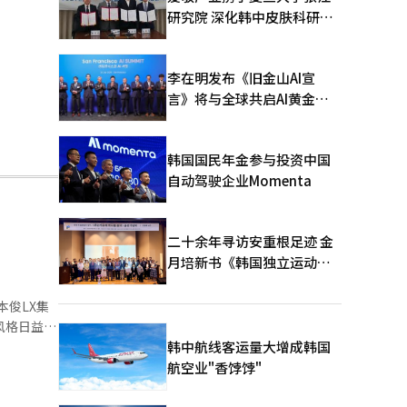
研究院 深化韩中皮肤科研合
作
李在明发布《旧金山AI宣
言》将与全球共启AI黄金时
代
韩国国民年金参与投资中国
自动驾驶企业Momenta
二十余年寻访安重根足迹 金
月培新书《韩国独立运动圣
地：向旅顺口追问历史》出
版
本俊LX集
风格日益明
韩中航线客运量大增成韩国
。成立初
航空业"香饽饽"
和业务重组