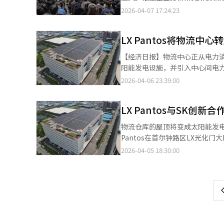
为1733人，比去年减少了47人（
2026-04-07 17:24:23
少到926人，降幅为1.2%。按
人，三星9人，LS 7人，韩华6
LX Pantos将物流中
事，以降低整体董事人数，并减少
关章程，其中15家公司实际缩减了董
【经济日报】物流中心正从电力消
等都在其中。特别是晓星在其5
阳能发电设施，并引入中心间电力连
公司有14家。韩华在7个子公司
于3日在首尔钟路区的LX光化门
2026-04-06 23:39:00
将原本2年的董事任期延长至3
型为可再生能源生产、消费及电力共
担预计将进一步加重。Leader
生态中心和龙仁SC龙仁中心等三
性，传统大股东为中心的董事会
LX Pantos与SK创
划建立从SC龙仁中心向新港生
存’。”※ 本报道经人工智能（
纽的尝试。超越单个设施的自发
物流仓库的屋顶将变成太阳能发电站
统和基于机器人物流处理设备的
Pantos在首尔钟路区LX光化
低温物流中心为保持温度而24
Pantos提供物流中心用地和设
2026-04-05 18:30:00
页
上照明和信息技术（IT）物流管
是安装太阳能板，还要建立中心间的电
部电力依赖和缓解电费波动风险
心和龙仁的SC中心的屋顶上安装
一
有助于提高物流运营效率。LX P
力供应给昌原新港生态中心来最大化
二氧化碳排放量。在供应链整体碳
上
流中心建立并运营了2.5MW的
应链的碳排放法规从制造业扩展
Pantos的相关负责人表示：
物流企业也因此成为能源自给和碳
示将继续推进符合物流业特性的气
负责太阳能发电设施的投资、设计