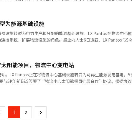
2.6%）。其中，内部董事从843人减少到807人，降幅为4.3%。外部董事
集团来看，Kakao在10家子公司中减少了14名董事，降幅最大。其次是乐天
人。未来资产、晓星、LX、E-Land等集团则保持外部董事数量不变，仅减
心转型为能源基础设施
外部人员进入董事会的可能性。今年股东大会上，有184家公司提出修
事人数上限。乐天化学、GS全球、韩进KAL、LS子公司、Celltrion
费设施转型为电力生产和分配的能源基础设施。LX Pantos在物流中心
个主要子公司中积极推动缩减董事人数，但晓星重工的提案被否决。调整董
接系统，扩展物流设施的角色。据业内人士6日透露，LX Pantos与SK
中推动相关章程修改，数量最多，其次是晓星4家，乐天和Kakao各1家。
大厦签署了“物流中心太阳能项目扩展合作”谅解备忘录。此协议旨在将
年。随着明年包括自有股份销毁义务化在内的第三次修正案的到来，企业的
享的基础设施。根据协议，LX Pantos将在仁川MegaWise青罗中心
s Index分析称，“由于第二次修正案增加了少数股东偏好的人员进入董事
个自有物流中心建设总计2MW的太阳能发电设施。各中心将自用生产的电
运营可能受到一定限制。企业需要提前管理治理结构的不确定性，以缓解
新合作太阳能项目，物流中心变电站
态中心供电的连接系统。这种结构被视为将物流中心作为“分布式电网（微
AI）系统翻译与编辑。
电，企业内部实现电力的生产、消费和移动。物流中心由于自动化分拣设
。LX Pantos正在将物流中心基础设施转变为可再生能源发电基地。5
持续运行，以及冷藏和冷冻仓库的高运营比例，被认为是典型的高能耗设
门大厦与SK创新E&S签署了“物流中心太阳能项目扩展合作”协议。根据协议
小时运行的冷却设备导致电力成本不断增加。此外，夜间作业和持续出入的
施，SK创新E&S负责太阳能设施的投资、设计、施工和运营。协议的核心
理系统，进一步扩大了电力需求。在这种结构下，基于太阳能的自发电被
力连接系统。LX Pantos将在仁川的Mega Wise青罗中心、昌原的
的替代方案。尤其是自用发电结构可减少输配电成本，并缓解电力高峰时
总计2MW的太阳能设施。各中心不仅自给自足，还计划通过将龙仁SC中
antos预计通过该项目每年可减少约1200吨的碳排放，相当于数百辆中型
能源利用效率。预计每年可减少约1200吨碳排放。LX Pantos已经在始
管理需求扩大的趋势下，这被视为有意义的减排成果。这一趋势与RE10
1
下
2
太阳能设施。此次协议是以此经验为基础，扩大可再生能源基础设施的信号。
到物流领域的趋势相吻合。企业不仅要管理生产过程，还需涵盖物流阶段
“此次合作是将物流中心扩展为可再生能源生产和电力连接的基础设施的模型
管理的主体。特别值得注意的是能源企业与物流企业之间的合作结构。SK
一
候变化应对和ESG管理。
、施工和运营，而LX Pantos则提供物流中心场地和需求。业内人士认