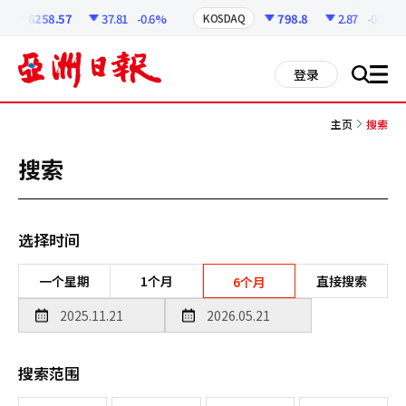
코
인
6258.57
37.81
-0.6%
798.8
2.87
-0.36%
KOSDAQ
정
보
all
登录
搜
men
索
主页
搜索
搜索
选择时间
一个星期
1个月
直接搜索
6个月
搜索范围