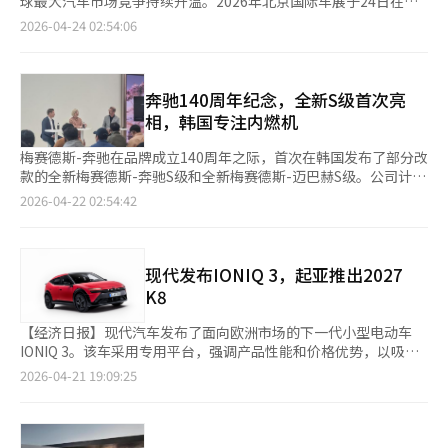
球最大汽车市场竞争持续升温。2026年北京国际车展于24日在北
回到产业和消费者身上。※ 本报道经人工智能（AI）系统翻译与编
已扩展至32个展厅和17个服务中心。计划在年内将展厅数量增至
仅是分摊。虽然初期购车价格可能降低，但长期支付月使用费可能
间感更强。首次应用基于AAOS的下一代信息娱乐系统“PleoS
京开幕，全球车企围绕市场主导权展开新一轮角逐。在销量增长放
辑。
2026-04-24 02:54:06
35个，服务中心增至26个。 比亚迪还在全球范围内积极获取安全
导致总拥有成本（TCO）反而增加。 电池性能下降和二手车价值
Connect”，17英寸中控显示屏提供沉浸式用户体验。电动空调
缓与价格竞争加剧的双重压力下，行业盈利能力普遍承压，跨国车
认证。海狮7在欧洲新车安全评估（Euro NCAP）中获得了最高的
评估方式也是新的变量。在电池所有权不属于购车者的情况下，二
出风口首次搭载，提供创新的使用体验。现代汽车正在通过官网进
企在华发展面临新的挑战。 本届北京车展以“领时代·智未
五星评级。比亚迪通过刀片电池、车身一体化设计和先进的驾驶辅
手车交易过程中电池状态和合同条件可能直接影响价格形成。 安
行“早鸟通行证”预告活动，参与者将优先获得详细产品信息和试
来”为主题，在中国国际展览中心（顺义馆）与首都国际会展中心
助功能，致力于降低消费者对中国电动车安全性的担忧。 在韩国
全责任结构预计将在制度化过程中成为核心议题。尽管车辆与电池
驾车相关信息。抽签活动中，购车客户有机会赢得奖品。现代汽车
（新国展二期）两馆同步举行，共展出整车1451辆，其中全球首
奔驰140周年纪念，全新S级首次亮
电动车市场，特斯拉的竞争也日益激烈。特斯拉在4月在韩国市场
的所有权分离，但从消费者的角度来看，车辆整体的安全问题仍然
相关人士表示：“全新Grandeur在整体产品上大幅应用了新配
发车型181款、概念车71款，规模创下新高。数据显示，去年中国
相，韩国专注内燃机
销售了1万3190辆，创下进口车月度销售新纪录，超越了起亚电动
是相互关联的。 国土部表示，将继续在与现有相同的条件下，保
置，精致的细节处理使其以新车级别的完成度呈现，作为旗舰轿
汽车销量达3005万辆，本土品牌市场份额升至69.5%，持续挤压
车的销量。分析认为，特斯拉凭借Model Y和Model 3的价格竞争
持整车厂商的召回、免费维修、换货和退款等消费者保护体系。即
车，将为期待高端体验的客户提供更高层次的移动体验。”※ 本
合资及进口品牌空间。比亚迪、吉利、奇瑞等中国品牌凭借电动化
梅赛德斯-奔驰在品牌成立140周年之际，首次在韩国发布了部分改
力和软件体验吸引了年轻消费者。 比亚迪和特斯拉均采用中国生
使电池所有权在租赁公司，安全管理责任仍由制造商持续承担。
报道经人工智能（AI）系统翻译与编辑。
与智能化优势，进一步巩固市场领先地位。 借本届北京车展契
款的全新梅赛德斯-奔驰S级和全新梅赛德斯-迈巴赫S级。公司计划
产的电动车和LFP电池。然而，特斯拉主要依靠软件和品牌忠诚度
此次创新委员会还审议通过了与自动驾驶相关的监管特例。国土部
机，现代汽车将正式启动在华电动化转型战略，重点打造电动
通过推出多款新车和创新销售体系，加快市场拓展步伐。 4月21
扩展市场，而比亚迪则以电池内化、价格竞争力和产品线扩展为
2026-04-22 02:54:42
为上个月被指定为自动驾驶实证城市的光州，给予投入的200辆自
车“艾尼氪（IONIQ）”。公司计划发布面向中国市场的首款
日，奔驰在首尔江南的迈巴赫品牌中心举行了媒体见面会，展示了
主。业内人士认为，两者之间的竞争将在价格、产品性、充电技术
动驾驶车辆在无需自我认证程序的情况下申请临时行驶许可的特
IONIQ量产车型，并同步推出覆盖购车、使用及售后的全生命周期
这些新车型。 此次发布的车型此前已在1月和3月分别在全球市场
和服务网络等方面进一步加剧。 下半年的变数在于政府补贴政策
例。 根据现行制度，普通道路行驶需要经过量产车水平的自我认
服务体系，以提升用户体验。在产品与技术层面，现代汽车此前已
亮相，包括全新梅赛德斯-奔驰S级和全新梅赛德斯-迈巴赫S级。这
的调整。目前，电动车补贴是根据车辆价格、续航里程和能效等标
证程序，但软件驱动的自动驾驶实证车辆面临较大的认证负担。政
在北京发布两款IONIQ概念车。即将亮相的量产车型将搭载与本土
两款车已在德国等部分欧洲国家开始销售。 奔驰计划在今年下半
现代发布IONIQ 3，起亚推出2027
准发放的。如果未来补贴发放标准的加强或支持规模的缩减成为现
府计划通过此次特例加快自动驾驶实证的进程。 此外，还将推进
自动驾驶企业Momenta合作开发的先进驾驶辅助系统
年将这两款车引入韩国市场，韩国版车型的配置预计将与全球版略
实，将直接影响中国电动车制造商的价格竞争策略。 消费者的担
K8
自动驾驶现场应急车辆的紧急车辆指定、踏板误操作防止装置的实
（ADAS），显示出其本地化技术布局的进一步深化。 根据规划，
有不同。全球市场上提供内燃机和插电式混合动力（PHEV）两种
忧尚未完全消除。二手车残值、长期质量和零部件供应稳定性等问
证以及交通弱势群体定制移动服务等贴近生活的移动监管特例。
公司还将推出符合中国市场需求的增程式电动车，以应对长途出行
版本，而韩国市场将专注于内燃机车型。 奔驰韩国产品战略规划
题仍需验证。由于在韩国的销售历史较短，实际行驶数据的积累和
【经济日报】现代汽车发布了面向欧洲市场的下一代小型电动车
国土交通部部长金允德表示：“将密切验证消费者反应和争议，在
及充电基础设施不均衡等问题。同时，现代汽车正加快构
部常务朴洋元表示：“总部首次为迈巴赫应用PHEV技术，但韩国
服务质量的稳定也被认为是必要的。 比亚迪韩国相关人士表
IONIQ 3。该车采用专用平台，强调产品性能和价格优势，以吸引
未来的制度化过程中制定合理的标准。”※ 本报道经人工智能
建“IONIQ生态体系”，整合充电网络、能源管理与数字化服务，
客户更偏爱内燃机的纯粹性能，因此暂不考虑PHEV。” 奔驰韩国
示：“今年我们将客户满意度作为首要价值，计划在网络的量的扩
电动化需求。车辆采用“空气动力掀背”设计，空气阻力系数为
（AI）系统翻译与编辑。
2026-04-21 19:09:25
提升品牌差异化竞争力。在中长期战略方面，现代汽车提出“在中
总裁马蒂亚斯·拜特尔强调，将以此次新车发布为起点，加快未来
展和各个区域的运营完善上集中精力，持续扩大以便为更多地区的
0.263，前脸到车顶线条及后扰流板的轮廓提升了效率和设计感。
国、为中国、向全球”的发展路径。未来五年，公司计划在中国推
两年在韩国市场的拓展。他表示：“未来两年内将推出40多款新车
客户提供比亚迪乘用品牌的体验机会。”※ 本报道经人工智能
内饰采用“家具空间”概念，长轴距和平坦地板结构提供了宽敞的
出20款新车型，并力争实现年销量50万辆的目标。这一转型被视
型，不仅限于S级，还将在各个细分市场展示创新。” 此外，他还
（AI）系统翻译与编辑。
内部空间。基于E-GMP平台，搭载61kWh电池，预计一次充电可
为其进入中国市场24年来最重要的一次战略调整。 与此同时，现
提到本月起实施的新销售体系。自4月13日起，奔驰韩国引入
行驶496公里（WLTP标准）。后备箱总容量为441升。配备了下一