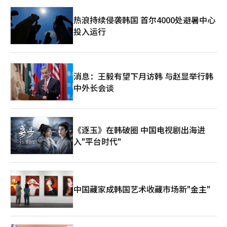
热浪持续侵袭韩国 首尔4000处避暑中心
投入运行
消息：王毅有望下月访韩 与赵显举行韩
中外长会谈
《逐玉》在韩破圈 中国电视剧出海进
入"平台时代"
中国藏家成韩国艺术收藏市场新"金主"