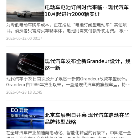
以价格竞争力和全系列产品战略加速进攻以特斯拉为主导的进口电
1358亿元。分析认为，奢侈品消费和VIP销售推动了业绩的增长。
与生产、投资、就业和服务网络的运营等产业结构息息相关。如果
动车市场。 据业内消息，比亚迪韩国设定了今年在国内市场的销
电动车电池订阅时代来临…现代汽车
去年，主要百货公司VIP客户的销售占整体销售的50%。新世界百
政府的目标是加强国内电动车生态系统，那么就必须详细说明这些
售目标为1万辆，并加快销售扩展。去年在韩国市场销售了6107
10月起进行2000辆实证
货的比例最高，达到47%，乐天和现代均为46%。全国第一门店
标准的必要性以及希望引导市场的方向。 然而，实际过程是，在
辆，计划通过扩展Dolphin、Seal和Sea Lion 7等产品线以及增强
新世界百货江南店的VIP销售占比超过50%。 在这种情况下，免税
标准公布后争议加剧，政府才匆忙进行修改。这引发了对政策初
服务网络来提升销售规模。 Dolphin在适用国家和地方政府补贴的
为降低电动车购车成本，正在推进“电池订阅型电动车”实证项
店和美容行业也在将VIP体验扩展到文化和艺术领域。新世界免税
衷、评估标准和市场影响是否经过充分审查的质疑。 在研发费用
情况下，部分地区的购买价格可低至2000万元初期，而Atto 3的
目。消费者只需购买车辆本体，电池则需支付额外使用费。 根据
店于13日邀请顶级SVIP客户到首尔平昌洞的英仁文学馆，参观已
评估方面，最近三年投资超过500亿韩元才能获得最高分的标准被
价格则在2000万元后期至3000万元初期之间，价格竞争力吸引了
国土交通部的消息，5月11日召开第八次移动创新委员会，审议通
2026-05-12 00:00:17
故李御龄老师的书房，并举办由馆长姜仁淑亲自主持的文学沙龙。
修改，但由于全球主要汽车制造商大多能够满足这一标准，实际的
更多需求。 目前，比亚迪在韩国市场销售Atto 3、Dolphin和
过了“电动车电池所有权分离基础的订阅服务”和“光州自动驾驶
阿莫瑞太平洋也在7日于首尔龙山总部举办的‘All About
区分度并不大。国内生产设施和共同研发项目的基本分数比重也因
Seal，最近还推出了中型电动SUV海狮7，进一步扩展SUV产品
实证城市车辆运营”等16项监管特例议案。 此次电动车电池订阅
Amore’活动中，首次邀请了240多名来自Naver、Kakao、
扩大而降低了实际评分效果。 更大的问题在于政策的不确定性。
线。 此外，市场上还传出比亚迪正在考虑引入基于DM-i的PHEV车
服务的议案引人注目，因为它将改变电动车的初期购车价格结构。
Coupang等公司的商品策划者（MD）和500多名阿莫瑞商城的VIP
政府还表示将每年更新评估标准，但业界担心，如果标准反复变
型。从最初以小型电动车为主的销售结构，逐步扩展到轿车、SUV
根据现行汽车管理法，车辆与电池的所有权难以分离，但通过监管
现代汽车发布全新Grandeur设计，焕
客户，举行品牌体验活动。 业内人士表示：“过去VIP福利主要集
化，将难以制定中长期的商业战略。 整车制造商在车辆上市前会
和掀背车，市场覆盖范围不断扩大。 根据个人客户的年龄数据，
特例，车辆与电池可以作为独立资产运营。 实证项目启动后，消
然一新
中在折扣和便利提供上，而最近则向客户的偏好和时间设计方向演
综合考虑价格、生产数量、认证时间和补贴反映等因素来制定销售
核心购买群体为40至50岁。数据显示，40岁占34.6%，50岁占
费者只需购买车辆本体，电池将通过租赁公司按月使用。国土部计
变。涵盖稀缺性、体验和社区的生活方式平台竞争将变得更加激
策略。尤其是电动车，补贴规模直接影响实际销售量和价格竞争
30.8%，这两个年龄段合计占比达到65%。 性别比例方面，男性
划经过准备程序，从10月起对现代汽车的2000辆电动车进行为期
现代汽车于28日首次公开了焕然一新的Grandeur改款车型设计。
烈。”※ 本报道经人工智能（AI）系统翻译与编辑。
力。 在这种情况下，政府在一个月内修改核心评估标准，并且未
占72%，女性占28%，其中40岁群体的比例最高。分析认为，具
两年的实证项目。 电动车电池是车辆价格中占比最大的核心部
Grandeur自1986年推出以来，一直是现代汽车的旗舰车型，持续
来仍有每年变更的可能，市场混乱的可能性很大。政策方向的波动
备购车经验的消费者在综合考虑价格竞争力、维护成本和实用性后
件。业界普遍认为，电池成本约占整车价格的40%。以现代汽车
引领韩国高端轿车市场。此次发布的全新Grandeur是自2022年11
2026-04-28 18:31:45
将随时影响投资和销售策略。 从消费者保护的角度来看，令人遗
做出购买决策。 从地区销售来看，销售分布较为均匀。包括首
Ioniq 5为例，电池价格预计在2000万韩元左右。 电池订阅方式被
月推出以来约3年5个月后的第七代改款车型，展现了新车级别的变
憾的是，电动车市场的电池安全性、维修响应能力、OTA后的售后
尔、京畿和仁川在内的首都圈占比为47%，非首都圈为53%。具
认为是降低电动车初期购车价格的替代方案，因为它可以减少消费
化。外观设计继承了现有车型的动感与品质，同时更加精致，比例
管理体系和零部件供应稳定性等核心变量在此次争议中并未得到应
体地区销售比例为：京畿30.9%、釜山12.9%、仁川8.0%、首尔
者在购车阶段需要承担的费用。 建立电池资源循环体系也是此次
更加均衡。前脸采用了加长的引擎盖和更突出的“鲨鱼鼻”造型，
有的关注，反而集中在分数调整和通过标准的争论上。 如果政府
7.9%、庆南6.3%。 个人销售中，京畿地区占比最高，达到
项目的主要目标之一。租赁公司回收使用结束的电池进行再利用或
搭配新型网格图案的格栅，营造出豪华感。无边框的无缝地平线灯
北京车展明日开幕 现代汽车启动在华
希望增强电动车市场的竞争力，那么需要的不是短期的标准修订，
34.9%；而法人销售中，釜山占比为40.2%。在高油价和电动车充
作为储能装置（ESS）等使用时，基于电池残值的商业模式将成为
增强了未来感，前翼子板的新侧转向灯强调了前后设计线条的连贯
品牌转型战略
而是明确的产业结构原则、中长期路线图和可预见的制度运营体
电基础设施扩展的背景下，需求基础在全国范围内不断扩大。 比
可能。 国土部认为，若电池回收与再利用体系建立，消费者的订
性。车长增加了15毫米，达到5050毫米，侧面轮廓更具动感和平
系。 在市场竞争已经全球化重组的情况下，最重要的政策条件之
亚迪在销售扩展的同时，也在加快服务网络的建设。自去年1月在
阅费用负担也有望降低。租赁公司将统一管理电池状态和安全检查
衡感。尾部采用更薄的组合尾灯和隐藏式转向灯，增强了高科技感
在全球汽车产业加速向电动化、智能化转型的背景下，中国这一全
一是信任和一致性。政策方向越是动摇，最终的负担将不可避免地
韩国推出乘用品牌以来，从15个展厅和11个服务中心起步，目前
的方式也在考虑之中。 然而，有观点指出，消费者的负担可能仅
和无缝设计。内饰方面，延续了Grandeur的豪华休息室概念，空