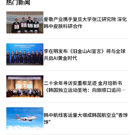
热门新闻
心的非必要室内外照明，熄灯时间将比官方规定的10分钟更长，达
度业绩。BYD的保修条件也是其优势。BYD韩国提供8年或16万公
到1小时，以最大限度减少能源消耗。※ 本报道经人工智能（AI）
里的驱动电池保修，以及8年或15万公里的驱动装置保修。保修期
系统翻译与编辑。
越长，电池和驱动系统的风险越低。BYD目前运营17个服务中心，
爱敬产业携手复旦大学张江研究院 深化
计划年底前将服务网络扩大到26个，销售展厅增至35个，以提高
韩中皮肤科研合作
可达性。BYD相关人士表示：“电动车不再仅因环保性而被选择。
消费者在购车时考虑初始价格、运行成本稳定性、维护便利性和服
务可达性。我们将通过价格竞争力、多样化产品线、积极的网络扩
展策略和总拥有成本优势，扩大与国内消费者的接触点。”※ 本
报道经人工智能（AI）系统翻译与编辑。
李在明发布《旧金山AI宣言》将与全球
共启AI黄金时代
二十余年寻访安重根足迹 金月培新书
《韩国独立运动圣地：向旅顺口追问历
史》出版
韩中航线客运量大增成韩国航空业"香饽
饽"