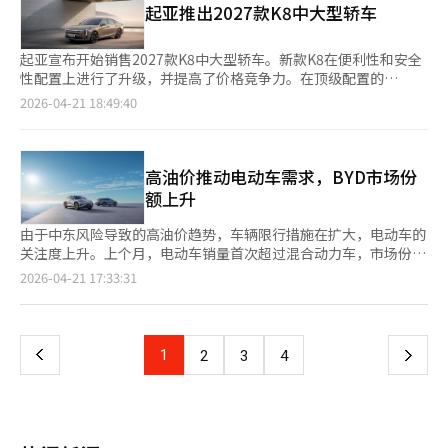
代汽车集团正强化产业链协同布局。公司已与宁德时代、中国石
起亚推出2027款K8中大型轿车
了“未来零售”销售模式，由奔驰韩国统一管理库存和价格，确保
代信息娱乐系统和先进驾驶辅助功能，包括基于Android
化、悦达集团等展开合作，涵盖动力电池、氢能生态及未来出行等
客户在任何门店都能以相同条件购车。 拜特尔表示：“通过引入
Automotive OS的“Pleo Connect”、数字钥匙、Plug &
领域。其中，依托广州“HTWO”项目推进的氢燃料电池业务，被
数字化销售模式，客户可以在线预约和购买，并可使用梅赛德斯支
Charge、V2L功能，以及高速公路驾驶辅助2（HDA2）、远程智
起亚宣布开始销售2027款K8中大型轿车。新款K8在便利性和安全
视为其拓展新能源业务的重要布局之一。 受2017年“萨德”事件
付，确保提供最佳价格。” 同时，奔驰介绍了品牌140周年全球活
能泊车辅助（RSPA）等最新ADAS。现代计划通过IONIQ 3提升在
性配置上进行了升级，并提高了价格竞争力。在顶级配置的
及本土品牌崛起等多重因素影响，其在华销量已由2016年的114万
动“创新140周年”，这项活动将携全新S级巡回6大洲140个城
欧洲小型电动车市场的竞争力，并扩大电动化产品线。◆ 起亚推
Signature车型中，标配了抬头显示器，以提高安全性和便利性。
2026-04-21 18:49:40
辆降至2025年的约13万辆，市场份额明显下滑，转型压力加大。
市，此次活动也是该活动的一部分。※ 本报道经人工智能（AI）系
出2027 K8，增强便利与安全性起亚开始销售中大型轿车K8的年度
Noblesse和Best Selection车型则增加了多种高级驾驶辅助系统
业内人士指出，面对中国市场竞争格局的深刻变化，现代汽车能否
统翻译与编辑。
改款车型“2027 K8”。主要便利和安全配置成为标配，提高了价
（ADAS），提供更安全便捷的驾驶体验。高速公路驾驶辅助2、基
通过本轮电动化与本地化转型实现业绩反弹，仍有待市场进一步检
格竞争力。顶级配置Signature标配抬头显示器（HUD），减少驾
于导航的智能巡航控制和后排乘客提醒等功能成为标配，而Best
验。
驶中视线分散。Noblesse配置标配高速公路驾驶辅助
Selection车型还增加了盲区碰撞预防辅助、后方交叉碰撞预防辅
高油价推动电动车需求，BYD市场份
2（HDA2）、基于导航的智能巡航控制、后排乘客提醒等，Best
助和安全下车辅助。K8在2024年8月进行了产品改进，增加了预览
额上升
Selection配置则增加了盲点和后方交叉碰撞预防辅助、安全下车
电子控制悬挂和高速公路车身运动控制，提升了乘坐舒适性和行驶
辅助等安全配置。2.5汽油车型价格为3679万至4595万韩元，1.6
稳定性。混合动力车型实现了同级最佳的18.1公里/升油耗（17英
由于中东风险导致的高油价趋势，车辆限行措施在扩大，电动车的
涡轮混合动力车型价格为4206万至5102万韩元。起亚计划通过会
寸轮胎，综合标准）。起亚推出了智能车主购车计划，5月31日前
关注度上升。上个月，电动车销量首次超过混合动力车，市场份额
员积分、消费税补偿、低息贷款等购车计划降低初期负担。K8基
签约并在6月内交车的客户将获得30万起亚会员积分。由于个别消
迅速扩大。根据韩国进口汽车协会（KAIDA）数据，3月进口车新
页
2026-04-21 17:33:31
于5米级车身，提供了良好的空间利用。特别是混合动力车型，综
费税优惠将在6月底结束，未能在6月内交车的客户将获得70万韩
注册中电动车占比47.8%，首次超过混合动力车的42.9%。特别是
合油耗为18.1公里/升，保持了实用性。去年混合动力车型占总销
元的补偿。此外，提供最低2.9%的利率，并在分期付款结束后再
BYD在韩国市场表现突出，2025年进入市场首年销量达到6107
一
量的60%以上。起亚通过此次改款提升产品竞争力，继续保持混合
购新车时，保证二手车残值最高达70%。起亚相关人士表
辆，3月销量为1664辆，位列月度进口车品牌第四。今年第一季度
动力需求，并在中大型轿车市场中保持竞争力。◆ 沃尔沃汽车韩
示：“2027款K8作为起亚的标志性轿车，进一步增强了客户能够
累计销量为3968辆，市场份额迅速扩大。BYD成功的原因在于其
上
1
下
2
3
4
国参与“地球日”熄灯活动沃尔沃汽车韩国在第56个“地球日”期
实际感受到的高端价值。”
维护成本和价格竞争力。在油价压力和经济不确定性增加的时期，
间，在全国所有展厅和服务中心开展熄灯活动。地球日是每年4月
消费者更关注车辆的总拥有成本。电动车市场正在从仅关注环保性
一
22日的国际环保纪念日，旨在提高对环境污染和资源浪费的警觉，
转向经济性。BYD的代表车型海豚（DOLPHIN）综合电耗为
并鼓励可持续发展的实践。沃尔沃汽车韩国的员工及经销商将在22
5.5km/kWh，起价为2450万韩元。与竞争车型相比，电耗保持不
日晚上8点起，关闭包括总部办公室在内的全国所有展厅和服务中
页
变，初始购买成本较低。3月海豚销量为652辆，推动了BYD的月