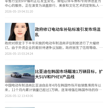
零售行业的VIP福利正在发生变化。曾经以停车券和专用休息室为
中心的服务，正在演变为涵盖旅行、美食和文化艺术的定制私人体
验竞争。这一策略旨在为顶级客户提供无法用金钱购买的特殊体
2026-05-19 04:31:20
验，从而提高品牌忠诚度。 根据18日的行业消息，新世界百货的
VIP专属策划平台‘The Showcase’自2024年11月推出以来，至
今已有超过5万名VIP客户使用。平均客单价约为2000万元，是奢
侈品类客单价约300万元的7倍。使用客户中，30至40岁年龄段占
政府修订电动车补贴标准引发市场混
比达到63%，成功吸引了年轻的高消费群体进入线上空间。 新世
乱
界百货通过‘The Showcase’推出了限量版超级跑车兰博基尼。
部分购车金额将被视为VIP购买业绩，同时还提供了观赏汝矣岛烟
政府对原定于下半年实施的电动车制造商评估制度进行了大幅修
花节的豪华游艇票等服务。此外，还展示了全球最贵的10亿元床
订。由于外资企业的差别待遇争议加剧，政府放宽了信用等级、国
垫，瑞典皇家床垫品牌‘Hästens’的顶级系列。 乐天百货将原有
内专利、服务网络等标准，实际上重新设计了该制度。尽管政府声
2026-05-15 03:24:24
的‘AvenueL积分’制度改为‘AvenueL策划’，并加强内容为中
称同时兼顾产业政策和消费者保护，但市场信任和政策方向性却受
心的VIP服务。AvenueL策划利用不同等级的积分，让客户在奢华
到质疑。 气候能源环境部最初宣布将引入一种评估体系，仅对符
酒店、精致餐饮、高尔夫和休闲等六个类别的100多个合作伙伴中
合特定标准的制造商的电动车发放补贴，旨在通过评估国内研发、
体验高端生活方式内容。 作为代表项目，下个月将为AvenueL客
生产、服务网络和消费者保护体系，促进可持续电动车生态系统的
比亚迪在韩国市场瞄准1万辆目标，扩
户举办独家乌鲁岛之旅。该项目以乌鲁岛的豪华度假村‘Cosmos
形成。 然而，在具体标准公布后，围绕外资企业的公平性问题引
大SUV和PHEV产品线
Villa Some’为背景，结合了著名厨师郑浩英的私人套餐晚餐和早
发了争议。有人指出，国内分公司的信用等级、国内专利标准以及
餐，以及乐天百货的侍酒师韩熙秀的葡萄酒搭配。此外，还包括驾
以直营服务中心为主的评估结构实际上对国内企业更为有利。 最
中国电动车制造商比亚迪自去年4月在韩国市场开始销售乘用车以
驶BMW 7系列在乌鲁岛海岸公路上进行的‘风景驾驶’和当地名胜
终，政府在一个月内对评估体系进行了大幅修改。信用等级和国内
来，11个月内累计销量已超过1万辆，逐渐增强在韩国市场的存在
游览。 百货公司在VIP体验营销上加大力度，是因为最近的营业业
专利评估被删除，服务网络标准也放宽至包括合作伙伴运营中心。
感。比亚迪通过扩展Dolphin、Seal和Sea Lion 7等车型，积极进
2026-05-12 13:43:06
绩受到VIP客户和外国消费者的影响。今年第一季度，新世界百货
原本的120分制中，及格标准从80分调整为100分满分中的60分以
军SUV和插电式混合动力车（PHEV）市场。随着政府补贴政策的
的营业利润同比增长30.7%，达到1410亿元。乐天百货营业利润
上。 问题不仅仅在于标准的简单调整。政府未能充分向市场解释
调整和电动车价格竞争的加剧，下半年将成为关键变数，比亚迪正
增长47.1%，达到1912亿元，现代百货营业利润增长39.7%，达到
其产业政策的方向。 电动车补贴不同于单纯的购车支持政策，它