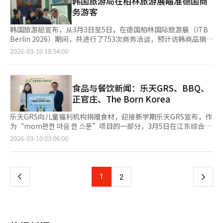
韩国旅游局在柏林旅游展瞄准德国商
发布：“感谢丽夫人赠送的珍贵礼物，粉色奥黛展现了越南的独特
也可能通过大众化视角拓展K文化的外延。其次是研究机构的独立
派），以及两种可颂（大黄覆盆子、黑芝麻）。同时，还销售使
务游客
美丽，感谢您传递的温暖心意。” ※ 本报道经人工智能（AI）系
性问题。国策研究机构的负责人由总统亲信担任，可能损害研究的
用‘Bulgaris希腊酸奶’的两种酸奶杯（枫糖坚果、蓝莓椰子）。
统翻译与编辑。
客观性和中立性。黄教益能否摆脱过去的政治色彩，展现平衡的领
开业纪念促销活动将进行至31日，购买Heizmiel面包8种或酸奶杯
韩国旅游局宣布，从3月3日至5日，在德国柏林国际旅游展（ITB
导力，将是关键。此次任命象征性地展示了李在明政府的任命风
2种的顾客可享受每件产品50%折扣的美式咖啡或拿铁优惠。百味
Berlin 2026）期间，共进行了753次商务洽谈，预计访韩商品销售
格，再次确认了重视“代码”和“信任”而非专业性的倾向。黄教
堂计划于17日开设现代百货新村店，位于百货地下1层食品区，预
额约为335亿韩元。ITB是全球最大规模的旅游B2B展会，今年有
2026-03-10 18:54:00
益未来如何领导文广研，将决定此次任命是被视为“突破性的实用
计吸引百货顾客和地铁流动人口。百味堂总经理闵俊延表示：“通
来自160个国家的6000多家机构参与。韩国旅游局与国内旅行社、
任命”还是“典型的空降任命失败案例”。文化艺术和旅游产业是
过有机材料的健康甜品，向消费者提供新的美食体验，江南站店是
航空公司及首尔旅游基金会、釜山旅游局、庆尚北道文化旅游局等
超越政权理念、决定国家长期品牌价值的重要领域。黄教益能否克
这一战略的一部分。”校村F&B向嘉泉大学捐赠奖学金，支持未来
28个机构合作，设立了大型韩国旅游宣传馆。宣传馆吸引了约
服过去言论引发的争议，为K文化的未来展示实质性成果，文化界
人才培养校村F&B于11日在京畿道城南市嘉泉大学全球校区举行了
5000名观众，提供了如瞻星台木模型组装等地区旅游内容体验和K
食品与餐饮新闻：乐天GRS、BBQ、
和政界的目光正聚焦于他。
奖学金颁发仪式。此次活动是企业社会责任的一部分，校村F&B向
文化问答活动。此外，还邀请了25家德国知名媒体和旅行社到柏林
正官庄、The Born Korea
嘉泉大学捐赠了1500万韩元，其中1000万韩元以奖学金形式颁发
韩国文化院，举办韩国旅游说明会和韩食体验活动。韩国旅游局将
给选定的学生。现场出席者包括校村F&B沟通本部长林亨旭和嘉泉
德国视为商务需求增长的战略市场。据统计，访韩的德国游客中约
乐天GRS向儿童福利机构捐赠食材，迎接新学期乐天GRS宣布，作
大学副校长崔美里等。校村F&B还提供了价值500万韩元的产品兑
48%会访问地方，27%为商务游客，消费能力强。为此，韩国旅
为“mom편한 마음 한 스푼”项目的一部分，3月5日在江东综合社
换券300张，分发给大学内的不同群体。校村F&B表示：“希望通
游局与德国当地投资机构FRM、医疗健康用品分销公司Insenio、
会福利馆与国际救援发展NGO“希望之友饥饿对策”共同举行了食
页
2026-03-10 03:06:00
过此次活动向努力追梦的学生传递支持的心意，未来将继续关注和
德威航空签署了“促进访韩商务旅游多边合作协议”，以加强高附
材捐赠仪式。通过此次捐赠，乐天GRS提供了价值约1000万韩元
支持未来人才的培养。”此外，校村F&B还开展了面向全国儿童
加值访韩需求的合作。韩国旅游局法兰克福分局局长金中泽表
的8000袋肉丸，这些食材将用于江东区内儿童、老人和残疾人相
一
的‘儿童健康支持项目’和‘自立准备支持项目’等社会公益活
示：“德国对韩国历史文化的喜爱度高，商务需求也在增长。我们
关设施的膳食。乐天GRS自去年年底以来一直在进行食材捐赠活
动。第一制面所推出传统酒‘Maruna药酒’及春季菜单‘春冬拌
将努力使德国对韩国的兴趣转化为实际的访韩及地方旅游活
动，曾向首尔阿山食品银行和7个社会福利机构捐赠了价值约1亿韩
上
1
下
2
饭’CJ食品旗下的第一制面所推出了传统酒‘Maruna药酒’和春
力。”※ 本报道经人工智能（AI）系统翻译与编辑。
元的3000箱食材，并为首都圈的单亲家庭和弱势儿童提供了春节
季菜单‘春冬拌饭’，并宣布将进行韩食与传统酒的搭配促销活
礼包。乐天GRS的相关负责人表示：“我们希望通过食材捐赠帮助
一
动。‘Maruna药酒’是用龙仁地区种植的米酿制的传统酒，具有
孩子们健康地开始新学期。未来，我们将继续与社区共同成长，为
清新的果香和淡淡的甜味，适合搭配多种韩食。该产品将于17日起
孩子们的幸福未来开展多样的分享活动。” BBQ累计捐赠26亿韩
在奥林匹克公园店、汝矣岛IFC商场店、无教酒家第一制面所销
页
元，扩大非洲饮水和教育支持BBQ宣布，自2018年以来，通过与