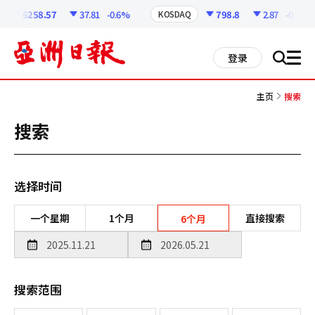
코
인
6258.57
37.81
-0.6%
798.8
2.87
-0.36%
KOSDAQ
정
보
all
登录
搜
men
索
主页
搜索
搜索
选择时间
一个星期
1个月
直接搜索
6个月
搜索范围