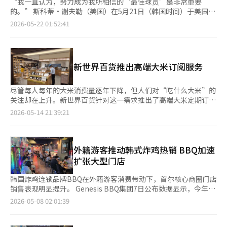
“我一直认为，努力成为我所相信的‘最佳球员’是非常重要
的。” 斯科蒂·谢夫勒（美国）在5月21日（韩国时间）于美国德
克萨斯州麦金尼的TPC克雷格兰奇（标准杆71杆）媒体中心举行的
2026-05-22 01:52:41
美国职业高尔夫（PGA）巡回赛CJ杯巴伊伦·尼尔森（总奖金
1030万美元）官方记者会上如是表示。 作为男子高尔夫世界排名
第一的谢夫勒，无疑是现役最佳球员。他在PGA巡回赛上取得了20
场胜利，并在大满贯赛事中赢得了4场冠军。此外，他还在2024年
新世界百货推出高端大米订阅服务
巴黎奥运会上获得了金牌，并创造了连续100周的世界排名第一、
54洞领先时的10连胜等诸多纪录。 当天，谢夫勒表示，在成为世
界顶级球员的过程中，他更注重追求梦想的过程，而不是被具体目
尽管每人每年的大米消费量逐年下降，但人们对“吃什么大米”的
标所束缚。他回忆道：“我小时候并不是那种会写下目标或具体设
关注却在上升。新世界百货针对这一需求推出了高端大米定期订阅
定要在哪个比赛中获胜的人。我梦想的只是能在PGA巡回赛上打高
服务。 新世界百货于上月底宣布，推出了新世界韩食研究所品
2026-05-14 21:39:21
尔夫。” 他进一步解释道：“这并不意味着我把PGA巡回赛视为
牌“发酵：库”的“粮食在线定期订阅服务”。 该服务的核心是
必须达成的目标，而是希望看看结果会走向何方。” 谢夫勒特别
由米饭品鉴师和韩食厨师共同策划的高端大米，直接配送到客户家
强调要专注于自身成长，警惕与他人的比较。他表示：“我认为周
门口。根据“新鲜度决定米饭口感”的理念，建立了每两周配送新
围的人有很多值得学习的地方，但与他人比较有时是危险的。最
鲜磨制大米的系统，以保持最佳口感。 新世界百货推出定期订阅
外籍游客推动韩式炸鸡热销 BBQ加速
终，重要的是以自己的方式前进并自我提升。” 他也对最近状态
模型的背景是消费者口味的高端化变化。根据韩国农村经济研究院
扩张大型门店
不佳的金周亨给予了温暖的鼓励。谢夫勒说：“我认为高尔夫是非
的研究，2021年“购买大米时确认品种”的比例从12.3%上升到
常困难的运动，甚至可以说是世界上最难的比赛。每个人都会有起
2024年的16.4%。 此次服务的起点是客户的反馈。新世界百货的
韩国炸鸡连锁品牌BBQ在外籍游客消费带动下，首尔核心商圈门店
伏。” 他接着表示：“金周亨仍然是年轻球员，大家常常忘记这
韩食餐饮“常常一餐”中使用了发酵：库的大米，顾客反应“米饭
销售表现明显提升。 Genesis BBQ集团7日公布数据显示，今年第
一点。他才23岁。”他还提到：“每次见面时，他的能量和表情都
口感很好”，因此推动了定期订阅服务的策划。 代表产品是由国
一季度，位于首尔明洞、弘大等核心商圈门店的累计销售额同比增
2026-05-08 02:01:39
很好。我认为这是他的一个重要优势。他总是态度积极，对待一切
产品种三光、白珍珠、余里香组合而成的“玉露”。该米饭被评价
长34.4%。其中，弘大商圈销售额同比增长61.8%，增幅居首；明
的方式也很乐观。我相信不久后会看到他再次参与争冠。” 谢夫
为口感丰富，香气浓郁，粘性适中。 这是米饭品鉴师与韩食研究
洞商圈也实现25.8%的增长。与此同时，圣水、江南、蚕室等外籍
勒在去年的CJ杯中展现了压倒性的实力。他从第一轮开始就保持领
所厨师多年合作的“最佳比例混合”的成果。自2024年推出以