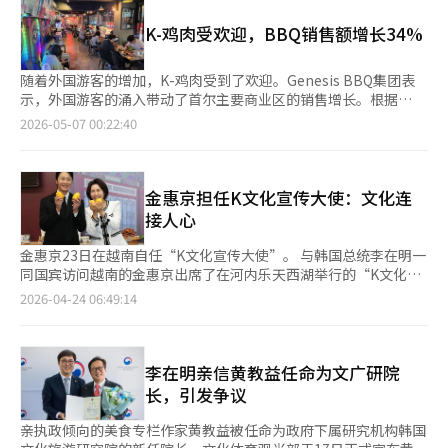
游客聚集的热门旅游商圈同样保持明显增长势头。 韩国文化体育
先，最终以“从头到尾”的方式夺冠，并创造了PGA巡回赛72洞最
来，玉露的销售持续增长，今年1至4月的销售额同比增长15%。
观光部数据显示，今年第一季度入境韩国的外籍游客达476万人
低杆数的并列纪录（31个小鸟，253杆）。本届比赛中，他能否成
K-鸡肉受欢迎，BBQ销售额增长34%
此外，根据家庭规模划分的包装容量也是其特点。根据家庭规模，
次，同比增长23%。BBQ分析称，随着赴韩外籍游客持续增加，
功卫冕备受关注。如果他在今年的比赛中成功卫冕，将成为自
提供从450克到1千克的小包装，以及4千克、10千克的大包装选
海外消费者对韩式炸鸡的消费热情显著升温，有效带动品牌门店客
2022年李京勋以来，四年来首次实现该赛事的连冠。 在家乡争取
择。10千克的产品仅可通过定期订阅购买。 在线上，提供四种精
流与销售额同步上涨。 从消费偏好来看，外国消费者对韩式炸鸡
随着外国游客的增加，K-鸡肉受到了欢迎。Genesis BBQ集团表
连冠的谢夫勒表示：“刻有韩文名字的奖杯真的很棒。我会全力以
选组合米的试吃产品和四种混合订阅产品，以及1个月和3个月的定
的接受度持续提升。黄金橄榄炸鸡、韩式甜辣炸鸡等无骨炸鸡产品
示，外国游客的涌入带动了首尔主要商业区的销售增长。根据
赴再次夺冠。”他强调：“在巡回赛中竞争总是令人愉快，尤其是
期订阅产品。5月份还进行最高23%的折扣促销，客户可通过
成为热门菜单，同时年糕、芝士球、薯条等配餐类产品点单占比同
Genesis BBQ集团的数据，明洞和弘大等地区今年第一季度的累计
2026-05-07 00:22:40
在家乡比赛，这对我来说意义重大。此外，这场比赛以巴伊伦·尼
Beyond新世界和SSG.com申请。 此次大米订阅服务是新世界百货
步提升。 韩国农林畜产食品部与韩食振兴院此前发布的《2025海
销售额同比增长34.4%。其中，弘大的销售额增长了61.8%，明洞
尔森的名字命名，对我来说也非常重要。” 谢夫勒对“韩食”的
在食品类别中持续扩展订阅服务的延续。 新世界百货于2020年首
外韩餐消费者调查》显示，韩式炸鸡在“最受欢迎韩餐”评选中位
增长了25.8%。其他旅游区如圣水、江南、蚕室等地的销售额也在
热爱也引起了关注。他在去年的比赛中表示：“那天下雨，情况很
次推出“面包订阅服务”，开启了百货公司的订阅服务。客户每月
列第一，进一步反映出韩国食品在全球市场的影响力持续扩大。
上升。BBQ分析称，扩大30至40坪以上的大型店铺以及外国游客
糟，但多亏了韩食让我恢复了精力。”他对今年比赛期间提供的韩
支付5万韩元，可以每天在店内领取一块面包。 此外，新世界百货
BBQ相关负责人表示，为进一步吸引外籍游客消费，公司正持续扩
的增加是销售增长的原因。文化体育观光部的数据显示，今年第一
金惠京担任K文化宣传大使：文化连
食充满期待。谢夫勒说：“我期待在运动员餐厅享用韩餐。食物总
还针对VIP消费者（翡翠等级及以上）推出了时令水果订阅服务。
大重点商圈布局，计划增加30至40坪以上的大型门店，以强化堂
季度访韩外国人总数为476万人，同比增加23%。农业食品部和韩
接人心
是非常美味。从运动员餐厅的角度来看，这可能是我最喜欢的比赛
客户可以根据需求选择每月两次（12万韩元）或每月四次（24万
食体验和品牌展示能力。并将围绕全球消费者聚集度较高的核心商
食振兴院的调查显示，韩式炸鸡是海外消费者最喜爱的韩食。BBQ
之一。如果有辣鸡肉菜肴，我可能会吃好几份。我真的很喜欢辣鸡
韩元）的服务。客户可以在周二至周五的任意一天（不包括周一）
圈，持续提升空间运营与产品竞争力，进一步巩固“韩式炸鸡代表
相关人士表示：“我们将继续在全球客户集中的核心商圈加强空间
金惠京23日在越南自任“K文化宣传大使”。 与韩国总统李在明一
肉。”他笑着说道。※ 本报道经人工智能（AI）系统翻译与编辑。
接收配送。 新世界百货韩食研究所所长韩希贞（常务）表
品牌”地位。 在海外市场拓展方面，BBQ也在加快全球化布局。
和菜单竞争力。”此外，BBQ也在扩大海外业务，目前在美国、欧
同国宾访问越南的金惠京出席了在河内乐天西湖举行的“K文化旅
示：“我们将继续秉持发酵：库的理念，发掘并展示高品质的韩国
今年3月在中国湖南省长沙市开设当地首家门店，并持续扩大海外
洲、中国、东南亚等57个国家运营约700家店铺。今年3月，BBQ
游展”。她表示，电影等文化超越语言和国界，是连接人心的温暖
2026-04-24 06:49:14
食品工匠的优质食品，同时保留传统方式。”※ 本报道经人工智
业务版图。
在中国湖南省开设了新店，进军中国中部市场。※ 本报道经人工
纽带，这种交流将加深两国人民的理解和友谊。 据青瓦台副发言
能（AI）系统翻译与编辑。
智能（AI）系统翻译与编辑。
人安贵玲的书面简报，K文化旅游展由韩国旅游发展局等组织，涵
盖内容（电视剧）、美食（韩食）、美容（化妆品）、遗产（文化
遗产）、旅游等多个领域，活动将持续至26日。 活动地点乐天西
李在明亲信黄教益任命为文广研院
湖是越南最大的购物和娱乐综合体，自2023年9月开业以来，累计
长，引发争议
访客已超过2500万人。 活动首日，金惠京身穿韩服，与演员郑日
宇一同参观了K文化旅游展的室内展区。郑日宇因出演韩越合拍电
亲执政倾向的美食专栏作家黄教益被任命为政府下属研究机构韩国
影《去送妈妈》而被称为“越南女婿”。 他们首先参观了以全球