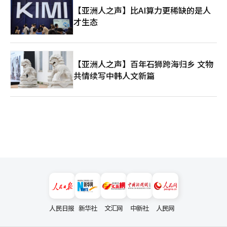
在约40家运营美食广场的超市中扩大韩食角。此外，还将多元化海
【亚洲人之声】比AI算力更稀缺的是人
外业务模式，推进在大型购物中心等综合空间中同时入驻多个品牌
才生态
的“综合空间整合特许经营解决方案”，并扩大B2B酱料供应和流
通商品、共同开发商品等业务范围。同时，计划在年内推进百咖啡
的日本市场进入。The Born Korea的相关负责人表示：“通过
Globus第二家店的开设，确认了全球食品咨询方式的业务扩展可
【亚洲人之声】百年石狮跨海归乡 文物
能性。我们将通过扩大角落和多样化的海外业务组合，正式扩大业
务。”※ 本报道经人工智能（AI）系统翻译与编辑。
共情续写中韩人文新篇
人民日报
新华社
文汇网
中新社
人民网