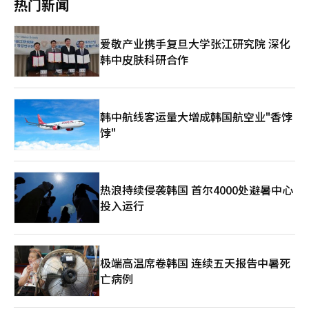
热门新闻
售。第一制面所为搭配‘Maruna药酒’提供了不同的优惠活动。
国际救援发展NGO“爱非洲”合作的社会贡献项目，累计捐赠了
在奥林匹克公园店，春季新菜单‘蛤蜊拌菜’消费满3万韩元可享
26亿韩元。去年捐赠额为2.3亿韩元。“爱非洲”是BBQ与非洲专
受‘Maruna药酒’20%折扣。在汝矣岛IFC商场店和无教酒家第
业国际救援NGO“爱非洲”合作的社会贡献活动。每当顾客订购炸
爱敬产业携手复旦大学张江研究院 深化
一制面所，‘Maruna药酒’与年糕等单品组成的‘绝配套餐’享
鸡时，总部和加盟店各捐赠10韩元，形成配对基金，用于支持非洲
受10%折扣。同时，推出了以春季食材为特色的‘春冬拌饭’，该
韩中皮肤科研合作
弱势群体。这些资金用于改善当地居民的生活环境，包括饮水、食
菜单在第一制糖中心店、奥林匹克公园店、汝矣岛IFC商场店、无
物和医疗支持。BBQ还支持非洲地区居民的自立基础教育和基础设
教酒家第一制面所销售。由于季节性食材的特性，预计运营2至3周
施建设。去年，BBQ在肯尼亚卡吉亚多县的诺雷特小学和中学建立
后可能提前结束。第一制面所表示：“推出‘Maruna药酒’和多
了“BBQ鸡农场和自立营”，传播家禽养殖技术，并通过鸡蛋和鸡
种韩食搭配，希望大家体验到传统酒与季节美食带来的乐趣。”百
肉生产支持自立基础。部分学生生产的鸡蛋用于学校膳食，其余用
韩中航线客运量大增成韩国航空业"香饽
味披萨参与‘Baemin Festa’，最高优惠7000韩元The Born
于销售以创造收入。此外，还进行了中学建筑和水井建设等教育和
饽"
Korea的披萨品牌百味披萨宣布将于16日至29日参与‘Baemin
饮水基础设施改善项目。BBQ的相关负责人表示：“爱非洲是顾
Festa’，提供最高7000韩元的折扣优惠。活动期间，顾客可
客、加盟店和总部共同参与的活动，旨在为非洲居民的生活提供实
在‘Baemin Festa’活动页面选择百味披萨并下载优惠券，在下
质性帮助。未来，我们将在国内外继续开展多样的社会贡献活
单时使用即可享受折扣。每天限量发放7000韩元折扣券，所有顾
动。” 正官庄参加美国NPEW，推广K-红参正官庄宣布，3月4日
客还可获得4000韩元的基本折扣券。每个ID每天可下载一次，适
热浪持续侵袭韩国 首尔4000处避暑中心
至6日（当地时间）在美国加利福尼亚州阿纳海姆举行的“2026
用于外卖和自提订单。最低订单金额为18900韩元，不可与其他优
投入运行
NPEW（天然产品博览会西部）”上展示了红参产品和品牌竞争
惠券叠加使用。百味披萨表示：“为了让顾客轻松享受百味披萨，
力。NPEW是全球最大规模的天然食品博览会，吸引了来自约130
与Baemin合作推出了此次促销活动，未来将继续努力提供更多优
个国家的3000多家食品饮料公司和超过6万名业内人士参与，被视
惠。”※ 本报道经人工智能（AI）系统翻译与编辑。
为了解最新食品和健康趋势的全球平台。正官庄持续参加该博览
会，以提高其在北美市场的品牌知名度，并扩大与海外消费者和分
极端高温席卷韩国 连续五天报告中暑死
销合作伙伴的接触。正官庄在此次活动中以“127年，韩国人参的
亡病例
遗产”为主题，设立了韩屋概念展台，介绍了127年来积累的红参
种植、制造经验和研究技术，并通过体验式内容传达了“每日健康