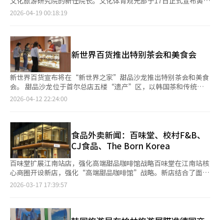
文化旅游研究院的新任院长。文化体育观光部于17日正式宣布黄教
热播剧《暴君的厨师》为主题的K内容和K美食展区，了解了朝鲜
益的任命，称其具备深刻的洞察力和丰富的现场经验，是引领机构
2026-04-19 00:18:19
时代御厨的服饰和道具。随后，在2023年首位入选越南米其林指
创新和K文化的合适人选。然而，政界和文化界对黄教益过去
南的韩国厨师池俊赫的指导下，参与了剧中美食的制作体验。 金
因“报恩任命”争议而辞去京畿道旅游公司总裁职务的经历提出质
惠京表示，期待越南食材带来的新风味，并与观众一起制作了加入
疑，认为此次任命更符合“政治代码”而非专业性。黄教益是李在
空心菜、蔬菜、辣椒酱和黄油的拌饭。 她还制作了使用韩国黑芝
明总统在担任京畿道知事时期的亲信。2021年，他被李总统提名
新世界百货推出特别茶会和美食会
麻和越南炼乳的马卡龙，并亲手分发给现场的越南观众。 在传统K
为京畿道旅游公司总裁候选人，但因在野党的强烈反对和“空降任
美食展区，她品尝了柿叶茶、人参和药果等，并表示韩国香瓜和草
命”批评而辞职。当时，李总统与黄教益在发生火灾的当天拍
莓与越南芒果制成的水果拼盘非常和谐，尤其是香瓜新鲜爽口，感
摄“辣炒年糕直播”引发公众愤怒。尽管有这些背景，黄教益仍被
新世界百货宣布将在“新世界之家”甜品沙龙推出特别茶会和美食
受到其在越南市场的受欢迎程度。 在K美容展区，她查看了多种韩
任命为文广研院长，被解读为李在明政府在执政第二年加强国政掌
会。 甜品沙龙位于首尔总店五楼“遗产”区，以韩国茶和传统点
国化妆品，并与观众一起体验产品，获得了积极反响。 金惠京还
控力和“代码任命”的信号。将一位没有专业研究经验的美食专栏
心为特色。此次活动由新世界百货韩食研究所的厨师与茶专家合
2026-04-12 22:24:00
参观了K遗产、K旅游展区以及户外的K漫画和K游戏展区。 金惠京
作家任命为研究文化艺术和旅游产业政策的核心国策研究机构的负
作，提供包括茶、糕点和传统韩式点心在内的多样选择。 茶会包
上午穿着粉色奥黛亮相，吸引了众人目光。 她在河内的越南民族
责人，被认为是罕见的。在野党和部分文化界人士对黄教益的过去
括五种时令花茶和绿茶，每种茶搭配相应的点心。 四月的美食会
学博物馆与越南党书记夫人吴芳丽进行了交流。丽夫人称赞她穿奥
言论提出质疑。他在2022年总统选举期间将尹锡悦候选人比
以春季和济州为主题，提供六种茶，包括调配茶和绿茶，以及韩式
黛的照片像越南少女，金惠京则回应去年丽夫人穿韩服的样子更
作“伊藤博文”，将李在明候选人比作“安重根”，并将选举称
特色菜，最后以时令水果制成的甜品收尾。 茶会每周四上午11点
食品外卖新闻：百味堂、校村F&B、
美。 两人在馆长的陪同下，参观了展示越南54个民族传统文化和
为“与亲日派的对决”，引发多次争议。此外，他在曹国前法务部
和下午3点举行，四月的美食会将在24日上午11点30分和下午3点
CJ食品、The Born Korea
生活的文物和模型。金惠京还应丽夫人要求，详细介绍了韩屋的爱
长的妻子郑敬心教授被判有罪后，发表支持言论，称其“走在耶稣
举行。可通过Naver和Catch Table预约。 新世界百货韩食研究所
房和公寓厨房等空间，并提到Netflix动画电影《K-pop恶魔猎人》
的道路上”，引发社会反响。文广研作为文化和旅游政策的研究机
所长韩熙贞表示：“我们将继续策划和推出多样化的项目，以向国
百味堂扩展江南站店，强化高端甜品咖啡馆战略百味堂在江南站核
中角色戴的斗笠。 她们还观看了越南著名的水上木偶剧，演出最
构，要求高度的专业性和政治中立性。任命一位公开表达特定政治
内外客户推广韩国传统饮食文化。”※ 本报道经人工智能（AI）系
心商圈开设新店，强化“高端甜品咖啡馆”战略。新店结合了面包
后，穿奥黛和韩服的木偶共舞，象征两国的和谐。 两位夫人就两
倾向的人士为该机构负责人是否合适，引发批评。崔辉英文体部部
统翻译与编辑。
和健康甜品，扩展了菜单。百味堂宣布在江南站附近的钟楼大厦2
2026-03-17 17:39:57
国文化合作和人员交流等共同关心的话题交换了意见，并与博物馆
长提出的“创新和飞跃”理由难以消除“报恩任命”的标签。未
至3层开设“江南站店”。江南站是首尔的代表性商圈，人口流动
的外国游客亲切互动。 金惠京表示，希望像韩服和奥黛一样，尊
来，黄教益领导下的文广研将在两个方面面临考验。首先是K文化
密集。江南站店推出与高端面包品牌‘Heizmiel’合作的10款甜
重和共享彼此的传统文化，能让两国人民更加亲近。 当天，李总
政策的方向。黄教益对“韩食全球化”等饮食文化表现出浓厚兴
品，包括两种酸面包开放式吐司（枫糖浆&黄油、覆盆子&意大利
统通过社交媒体感谢奥黛礼物。青瓦台第二秘书室在Instagram上
趣。其任命可能导致文广研的研究方向偏向K美食等特定领域，但
乳清干酪）和四种派（蛋挞、胡桃派、香蕉奶油派、草莓芝士