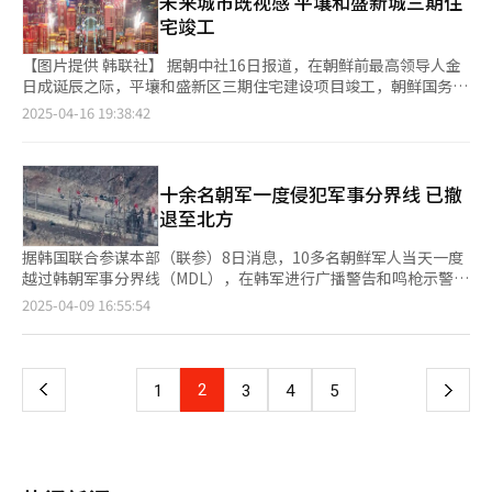
未来城市既视感 平壤和盛新城三期住
东勋（8%）、洪准杓（7%）、金文洙（6%）相差不大。 对于可
位来自阿根廷的教宗以温暖、谦逊与坚定，写下了不同寻常的篇
宅竣工
能受到韩德洙参选影响的问题，韩东勋阵营的前汝矣岛研究院院长
章。他对对话的坚持、对和平的祈愿，仍将在今后的岁月中持续回
洪永林26日在汝矣岛竞选办公室举行记者会时强调：“韩东勋候选
响。 2014年8月16日，在光化门广场举行的宣福弥撒前，教宗方
【图片提供 韩联社】 据朝中社16日报道，在朝鲜前最高领导人金
人的支持者忠诚度非常高，因此不会受到韩德洙参选变数带来的任
济各在车内向韩国信众挥手致意。【图片来源 韩联社】
日成诞辰之际，平壤和盛新区三期住宅建设项目竣工，朝鲜国务委
何影响。” 另一方面，TV朝鲜委托民调机构K-stat Research在
员长金正恩出席竣工仪式。
2025-04-16 19:38:42
23日至24日面向全国18岁以上1010名选民进行的假想两人对决调
查中，共同民主党总统候选人李在明以48%的支持率领先韩德洙
（33%）15个百分点。与此相比，李在明与金文洙、韩东勋、安
哲秀之间的差距分别为22、25和29个百分点。 国民力量党相关人
十余名朝军一度侵犯军事分界线 已撤
士表示，如果韩德洙正式加入总统候选人阵营，整体民调格局也可
退至北方
能随之变化，未来单一化谈判的推动也会因此受到影响。 25日，
在国立大田显忠院举行的“第二届殉职义务军警日纪念仪式”上，
据韩国联合参谋本部（联参）8日消息，10多名朝鲜军人当天一度
代理总统职权的国务总理韩德洙正在致纪念辞。【图片来源 韩联
越过韩朝军事分界线（MDL），在韩军进行广播警告和鸣枪示警后
社】
撤退至北方。 据联参消息，当天下午5时许，在东部战线非军事区
页
2025-04-09 16:55:54
（DMZ），有10余名朝军侵犯军事分界线。韩军随即进行警告广
播，并鸣枪示警，朝军随后重新返回分界线以北。据了解，朝军越
一
过军事分界线约50米左右。 朝军在非军事区为确保视野而进行除
草作业或修建道路时偶尔会发生误越界限的情况。去年6月，在中
上
2
下
1
3
4
5
部战线非军事区作业的部分朝鲜军人曾一度越界，在韩军广播和鸣
枪示警后退回。中部战线是朝鲜积极展开作业的地区，而当天朝鲜
一
侵犯的地区为江原道高城一带，并非朝鲜进行除草作业之地。因
此，有观点指出，朝鲜或趁韩国政局混乱之机，试探韩方的戒备态
页
势。 韩军则认为，朝鲜可能是为了日后在此处作业而执行探测地