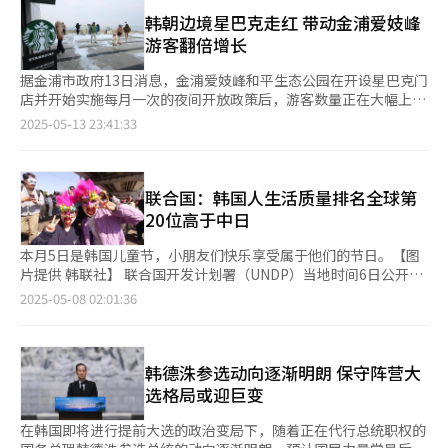
称合为“与民同乐”，寓意“君王与百姓共享欢乐”。 此次AI主持
制朝鲜侵略与挑衅，为韩半岛及区域内和平稳定做出贡献，今后我
至1953年韩朝战争的停战。该地位于韩朝军事分界线——“三八
系统的开发周期约为一个月。“与民”的形象基于真人演员身着文
韩朝边境星巴克走红 带动金浦爱妓峰
们也将朝着这一方向继续同美方合作。
线”上，如今已成为外籍游客常访的热门景点之一。
官服饰拍摄的影像资料生成，“同乐”则参考国立国乐院保留的传
游客翻倍增长
统服饰档案制作。鉴于AI语音生成技术尚不成熟，为确保现场播报
效果，主持内容由演员预先录音，并与影像进行后期合成后在现场
据金浦市政府13日消息，金浦爱妓峰和平生态公园在开设星巴克门
播放。 在制作过程中，AI生成形象的文化适配性一度引发争议。部
店并开始实施每月一次的夜间开放政策后，游客数量正在大幅上
分制作人员指出，初期版本在服饰与背景设计上缺乏韩式元素，存
涨。 数据显示，去年全年爱妓峰和平生态公园共接待游客19.0234
2025-05-13 23:41:33
在掺杂他国文化元素的风险，易引发误读。对此，制作团队进行了
万人次，月均约1.5852万人次。今年前四个月的游客数量已达
多轮修正，并通过专家审查和内部试映不断优化呈现效果。 近年
12.9517万人次，月均3.2379万人次，较去年翻了一倍以上。 外籍
来，文化遗产领域加速引入AI工具，但图像识别与生成的准确性仍
游客数量也同时大幅增加。去年全年共计1.6441万人次外籍游客到
面临挑战。现有模型在区分韩服与和服等细节方面频繁出错，生成
访，月均约1370人次。今年1月至4月已接待外籍游客1.3409万人
联合国：韩国人生活质量排名全球第
韩服图像时也常出现失真现象。对此，振兴院已构建涵盖2.4536万
次，月均达3352人次，增长至去年的2.4倍。 游客数量的激增始于
20位高于中日
套韩国传统纹样的数据资源，旨在提升AI模型在识别与生成方面的
去年11月星巴克在爱妓峰和平生态公园内开设门店。这家星巴克店
准确度。 振兴院表示，正在通过联合体推动相关数据的标准化建
内无需望远镜即可一览朝鲜领土风貌，因此在社交媒体上获得“朝
本月5日是韩国儿童节，小朋友们快乐享受属于他们的节日。【图
设，并对图像生成模型Stable Diffusion进行优化，以提高其生成
鲜景观星巴克”称号。公园距离朝鲜黄海道开丰郡海岸仅1.4公里
片提供 韩联社】 联合国开发计划署（UNDP）当地时间6日公开
韩国传统元素图像的精准度。此外，振兴院还基于该模型开展了文
之遥。 金浦市政府表示，除了星巴克的魅力之外，自2023年10月
《2025人类发展报告》显示，以2023年数据为准，韩国的人类发
2025-05-08 02:01:36
化商品设计的试点项目。 一位业界专家指出，AI技术正在加速融入
起实施的每月一次夜间开放活动等政策也开始显现成效，逐渐推动
展指数（HDI）为0.937，在统计的193个国家（地区）中排名第20
公共文化领域，但相关的数据和技术支持仍显不足。为确保技术发
爱妓峰成为国际旅游胜地。 爱妓峰和平生态公园开放于2021年，
位，较上一年下滑1位。 直到上世纪90年代，韩国的HDI指数还仅
展与传统文化传承同步推进，亟须建立跨领域的数据体系与应用机
前身为爱妓峰瞭望台，改造后设有和平生态展馆、祖江瞭望台和生
为0.738，此后持续上升，并在2010年和2012年升至第12位，近
制。
态探访路线等设施。金浦市政府预计，继今年2月累计游客数量突
年来一直保持在全球上游行列。HDI指数包括预期寿命、预期受教
韩德洙参选动向逐渐明朗 保守阵营大
破50万人次后，截至今年年底的游客总数有望达到80万人次。 金
育年限、平均受教育年限、人均国民总收入（GNI）等四项客观指
选格局或迎巨变
浦市市长金炳秀表示：“金浦缺乏代表性的旅游景点，我们决定重
标，用来衡量各国社会经济发展程度。 以2023年为准，韩国人预
点培育爱妓峰，优先吸引大量游客。目前已经在短时间内完成第一
期寿命为84.33岁，预期受教育年限和平均受教育年限分别为16.62
在韩国即将进行提前大选的政治变局下，随着正在代行总统职权的
阶段目标，接下来计划进一步完善旅游基础设施，推动地方经济发
年和12.72年，人均GNI为4.9726万美元（以购买力平价PPP为