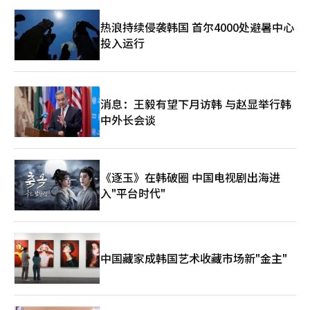
热浪持续侵袭韩国 首尔4000处避暑中心
投入运行
消息：王毅有望下月访韩 与赵显举行韩
中外长会谈
《逐玉》在韩破圈 中国电视剧出海进
入"平台时代"
中国藏家成韩国艺术收藏市场新"金主"