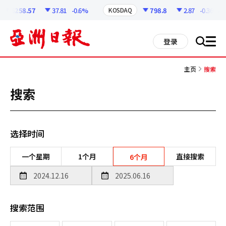
코
인
6258.57
37.81
-0.6%
798.8
2.87
-0.36%
KOSDAQ
정
보
all
登录
搜
men
索
主页
搜索
搜索
选择时间
一个星期
1个月
直接搜索
6个月
搜索范围