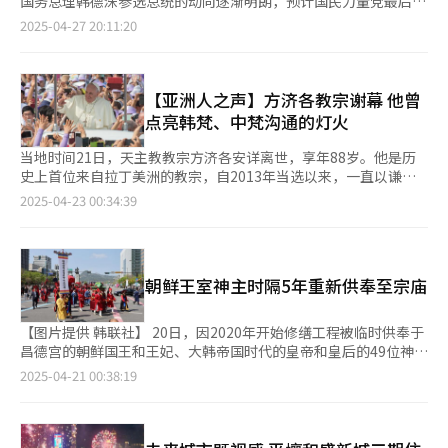
国务总理韩德洙参选总统的动向逐渐明朗，预计国民力量党最后阶
展。”
准）。 美国HDI指数为0.938，排名全球第17位，但预期寿命为
段的党内竞选格局会出现剧烈震荡。 27日，与韩德洙进行私下沟
2025-04-27 20:11:20
79.3岁，在发达国家中仍属于较低水平。预期受教育年限和平均受
通的一位国会议员接受韩联社采访时表示：“韩德洙不会对目前泛
教育年限分别为15.92年和13.91年，与韩国差异较小，但人均GNI
保守阵营面临的困境置之不理。”政界预计，韩德洙可能在29日国
远高于韩国，为7.365万美元。 排名全球首位的是冰岛，HDI指数
民力量党第二轮党内竞选结果出炉后，正式宣布是否参选总统，因
为0.972，预期寿命虽较韩国短1.64年，但预期受教育年限和平均
此最快或在30日辞去公职。 在金文洙、安哲秀、韩东勋、洪准杓
【亚洲人之声】方济各教宗谢幕 他曾
受教育年限分别比韩国长2.23年和1.19年，人均GNI为6.9117万美
四位候选人角逐的第二轮党内选举中，获得过半数支持的候选人会
点亮韩梵、中梵沟通的灯火
元。 排名冰岛之后的依次为挪威（0.97）、瑞士（0.97）、丹麦
直接成为最终候选人。如果韩德洙宣布参选，单一化谈判预计也会
（0.962）、德国（0.959）、瑞典（0.959）、澳大利亚
迅速展开。考虑到近期国民力量党内候选人支持率相近，党内普遍
当地时间21日，天主教教宗方济各安详离世，享年88岁。他是历
（0.958）、中国香港（0.955）、荷兰（0.955）、比利时
预测下月3日举行第二轮两人对决投票。 在此情况下，支持韩德洙
史上首位来自拉丁美洲的教宗，自2013年当选以来，一直以谦
（0.951）等。 日本的HDI指数为0.925，较上一年上升2位，排名
参选的选民会把选票投给哪一位候选人，成为外界关注的焦点。同
逊、温和的姿态引领教会前行，关注弱势群体，呼吁贫困正义，强
2025-04-23 00:34:39
全球第23位。中国的HDI指数为0.797，较上一年下滑3位，排名全
时，一直观望党内竞选进展而尚未明确归属任何阵营的部分议员也
调环保与对话，深深影响了全球无数信众与非信徒。 作为世界天
球第78位。 排名全球倒数第一的是陷入长期内战的南苏丹，HDI指
可能以“韩德洙单一化”为契机，积极介入选举局势。党内人士指
主教会的精神灯塔，方济各教宗在任期内始终致力于推动教会改
数为0.388，索马里（0.404）、中非共和国（0.414）、乍得
出，如果韩德洙正式宣布参选，选民可能会集中支持对单一化谈判
革，提倡包容与开放。他鼓励走进人群、倾听社会边缘的声音，也
（0.416）等继续排名垫底。由于缺乏必要数据，朝鲜未被列入此
最为积极的候选人。 意识到这一民意走向的金文洙率先与韩德洙
用行动诠释了“慈悲”的真正意义。如今他离去，不仅是教会的损
次排名。 全球整体HDI指数为0.756，基本与上一年（0.752）持
朝鲜王室神主时隔5年重新供奉至宗庙
进行单一化接触，洪准杓、韩东勋、安哲秀近期也纷纷暗示不排除
失，更是全世界追求和平与人道价值者的共同哀悼。 教宗方济各
平。联合国开发计划署称，除去全球新冠大流行的2020年和2021
单一化可能性。因此，预计部分候选人还会通过与韩德洙会面等方
过世后，外界也关注他任内一项重要的外交努力——与中国的关系
年，人类生活质量改善速度创下1990年以后35年来的最低水平。
式，进一步扩大接触。关于韩德洙参选对保守阵营总统选举局势可
改善。2018年签署的《主教任命临时协议》被视为突破性的尝
【图片提供 韩联社】 20日，因2020年开始修缮工程被临时供奉于
报告强调，富裕发达国家与贫困国家之间的不平等加剧，传统的发
能产生的影响，目前分析意见不一。 YTN委托民调机构Embrain
试，尽管外界对内容了解有限，但释放出双方愿意沟通、缓解矛盾
昌德宫的朝鲜国王和王妃、大韩帝国时代的皇帝和皇后的49位神主
展路径争面临挑战和压力，为摆脱生活质量长期停滞的局面，亟需
Public在本月23日至24日面向全国18岁以上1004名选民进行的泛
的善意。尽管未能实现访华心愿，但他曾多次表达希望与中国建立
（灵位）时隔5年重新供奉至宗庙正殿。当天举行了盛大的“还安
2025-04-21 00:38:19
采取果断行动。 本次报告还包括了一项关于人工智能（AI）对人类
保守阵营总统候选人适合度调查显示，韩德洙以9%的支持率位列
更深入交流的愿望。 在东亚地区，方济各教宗与韩国也结下深厚
祭”仪式，队伍从昌德宫出发，经由光化门、世宗大路、钟阁，最
生活影响的全球调查结果，约半数受访者认为他们的工作可能会在
韩东勋（14%）、洪准杓（11%）、金文洙（10%）之后，排名
情谊。2014年他访问韩国时，不仅慰问了“岁月号”事件的遗
后到达宗庙。
AI的影响下趋于自动化。6成受访者认为AI将催生新的职业病增加
第四。 在韩国盖洛普22日至24日面向全国18岁以上1005名选民进
属，也表达了对朝鲜半岛和平的关注。方济各的言行在韩国社会引
就业，仅13%的受访者认为工作岗位会减少。
行的未来政治领导人好感度调查中，韩德洙的支持率为6%，与韩
起强烈共鸣，为韩梵关系带来新的活力。 无论未来由谁接任，这