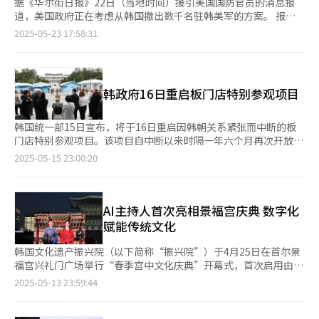
据《华尔街日报》22日（当地时间）援引美国国防官员的消息报
道，美国政府正在考虑从韩国撤出数千名驻韩美军的方案。 报道
称，美国国防部正在制定一项方案，将目前驻扎在韩国的约2.85万
2025-05-23 17:58:31
名美军中的约4500人转移至关岛等印太地区。《华尔街日报》
称，这一构想是美国对朝政策进行非正式评估的一部分，目前尚未
上报至总统特朗普，仅是参与政策评估工作的高级官员们正在讨论
的众多构想之一。 韩联社就此消息向美国国防部发言人进行求
韩政府16日重启板门店特别参观项目
证，得到的答复是“无可宣布的内容”。美国国家安全委员会
（NSC）发言人皮特·阮对《华尔街日报》表示，特朗普致力于实
现朝鲜的完全无核化。 报道援引美国官员的消息称，在俄乌战争
韩国统一部15日宣布，将于16日重启因韩朝关系紧张而中断的板
走向及特朗普会否会向乌克兰提供军事援助趋于明朗之前，不会就
门店特别参观项目。该项目自中断以来时隔一年六个月再次开放。
驻韩美军兵力规模做出决定。若特朗普政府认真考虑撤离驻韩美
韩国政府率先恢复面向政策相关人员”策划的民间参观项目。首场
2025-05-15 23:00:20
军，可能会令依赖与美军紧密合作的韩国、日本、菲律宾等印太国
特别参观项目的参观人员为参加国立统一教育院统一政策领导力培
家陷入不安。 上月10日，负责韩半岛事务的美国印太司令部司令
训课程的17名学员。 板门店参观项目曾因2023年7月美军士兵擅
塞缪尔·帕帕罗和驻韩美军司令部司令泽维尔·布伦森在美国国会
自越境事件而全面中断。尽管同年11月22日统一部恢复部分参
参议院举行的军事委员会听证会上指出，缩减驻韩美军不仅会削弱
观，但韩国政府全面终止《9·19南北军事协议》效力后，北韩宣
AI主持人首次亮相景福宫庆典 数字化
对朝鲜的震慑力，还会降低美国在印太地区牵制中国和俄罗斯的能
布废除协议，导致紧张局势升级。考虑到安全问题，统一部于同年
赋能传统文化
力，对此持否定态度。 《华尔街日报》指出，若特朗普将从韩半
12月1日再次中断板门店参观项目。 此后，由联合国军司令部主办
岛撤出的兵力部署至印太其他地区，可能会缓解美国国防部对缩减
的外国人访问活动仍持续进行，但统一部面向韩国民众的参观项目
韩国文化遗产振兴院（以下简称“振兴院”）于4月25日在首尔景
驻韩美军的担忧。尤其是关岛作为美国领土，既靠近可能发生冲突
停摆至今。不过，随着外籍游客持续访问板门店，韩国国立统一教
福宫兴礼门广场举行“春季宫中文化庆典”开幕式，首次启用由生
的地区，又处于中国军队难以覆盖区域，兵力部署枢纽作用日益重
育院不断收到要求恢复参观项目的意见。 然而，面向所有韩国民
成式人工智能（AI）技术打造的虚拟主持人，成为本届庆典的一大
2025-05-13 23:59:44
要。 韩国国防部23日就《华尔街日报》的这一消息表示，韩美之
众的参观项目重启时间尚未待定。统一部方面表示，将根据特别参
亮点。 据介绍，当日亮相于舞台大屏幕的AI主持人为男性“与
间从未就驻韩美军撤离问题进行过任何讨论。驻韩美军作为韩美同
观项目的运营情况，评估安全与管理问题后，再决定是否全面恢
民”和女性“同乐”，分别身着朝鲜时代文官服饰与红色礼服，名
盟的核心力量，一直与我军保持固若金汤的联合防卫态势，通过遏
复。 板门店是签署《朝鲜停战协定》的历史现场，标志着1950年