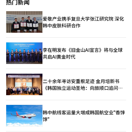
热门新闻
雷等侦察任务时偶发性越界。军方相关人士表示，似乎穿着防爆服
的军人和武装军人看似在进行探察。此举应为预备作业的侦察活
动，朝鲜可能受地形影响而误越界限。联参表示，正在严密监视朝
爱敬产业携手复旦大学张江研究院 深化
军动向，并根据遂行作战程序，采取必要措施。 3月27日，联参公
韩中皮肤科研合作
开朝军动向图片。图为朝军在东部战线维修栅栏。【图片提供 韩
联社】
李在明发布《旧金山AI宣言》将与全球
共启AI黄金时代
二十余年寻访安重根足迹 金月培新书
《韩国独立运动圣地：向旅顺口追问历
史》出版
韩中航线客运量大增成韩国航空业"香饽
饽"