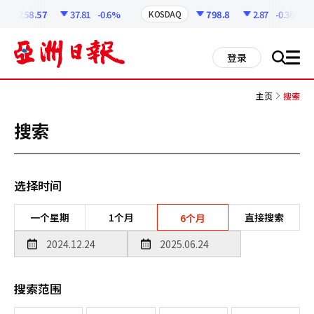
코
인
6258.57
37.81
-0.6%
798.8
2.87
-0.36%
KOSDAQ
정
보
all
登录
搜
men
索
主页
搜索
搜索
选择时间
一个星期
1个月
直接搜索
6个月
搜索范围