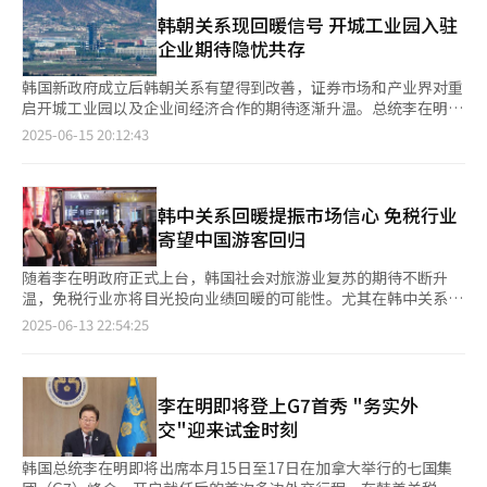
儒家文化传承为核心、深度体验文化为特色的系列旅游产品。市场
（SunMax）”等多种原料，满足不同消费者对保健品的多样化需
越来越多上班族转向便利店速食产品。韩国便利店CU数据显示，
调研显示，此类文化主题产品在当地旅游市场具有显著的差异化竞
韩朝关系现回暖信号 开城工业园入驻
求。 COSMAX NBT代表理事金南中（音）表示，本次展会是集团
今年1月至4月，速食产品销售占比按区域分布为住宅区
争优势。 12至14日，在沈阳K11购物艺术中心举行了为期三天的
企业期待隐忧共存
保健品业务过去一年研发成果的集中展示。集团将凭借科丝美诗在
（30.7%）、办公区（20.2%）、大学区（18.6%）。这反映出更
庆尚北道旅游文化展。在活动现场邀请了当地旅行社推介庆北旅游
内服保健营养品领域的强大优势，积极拓展全球市场，寻求新的增
多职场人和学生选择便利店购买价格更实惠的食品。 CU速食产品
产品，并设置人工智能（AI）拍照体验区、虚拟现实（VR）互动
韩国新政府成立后韩朝关系有望得到改善，证券市场和产业界对重
长机遇。”
近三年销售额也保持两位数增长。数据显示，2023年增长
体验区、K-POP舞蹈教学等多元化体验项目，同时设有有奖知识竞
启开城工业园以及企业间经济合作的期待逐渐升温。总统李在明指
26.1%，去年增长32.4%，今年前4个月增长20.7%。 面对速食产
答、幸运转盘等趣味活动环节，有效提升了观众参与度。 其中，
示停止对朝扩音器喊话，释放改善关系的信号，美国总统特朗普也
2025-06-15 20:12:43
品需求不断增长，便利店行业正积极扩充产品线。业内人士表
K-Beauty体验专区成为展会亮点。来自庆尚北道的优质化妆品企
对重启朝美对话表示出兴趣。 但开城工业园内企业，以及曾参与
示：“针对午餐通胀问题，我们正专注于开发更具性价比和特色的
业展示的多款产品深受好评，韩式美妆现场教学课程预约火爆。为
开发金刚山旅游项目，推进南北经济合作的企业因长期中断经营，
新产品，以吸引更多消费者。”
提升消费体验，参展企业特别开通了便捷的移动支付系统。此外，
期待已跌至谷底，普遍对此持谨慎观望态度。但由于南北合作在劳
传统韩服试穿、韩文书信文化体验、集章打卡赠礼等特色互动项目
动力和语言方面优势显著，企业界认为重启经济交流合作仍具有吸
韩中关系回暖提振市场信心 免税行业
也吸引了大量参观者踊跃参与。展会期间，庆尚北道代表团还出席
引力。 开城工业园入驻企业自2016年被强制撤离后，只能通过新
寄望中国游客回归
了在沈阳友谊宾馆举办的国际友好城市交流大会，进一步拓展了宣
闻了解园区动向。2020年6月，韩朝联络办公室被朝方炸毁后，已
传渠道。 13日，在沈阳香格里拉酒店举行的旅游合作洽谈会上，
无法得知园区内部状况。 负责发放入驻企业许可、办理出入境、
随着李在明政府正式上台，韩国社会对旅游业复苏的期待不断升
庆尚北道地方政府及庆尚北道旅游局与辽宁省文化旅游协会三方代
管理劳务及设施的开城工业园支援基金会已于去年3月解散，目前
温，免税行业亦将目光投向业绩回暖的可能性。尤其在韩中关系出
表共同签署了战略合作协议。根据协议内容，三方将就韩国旅游产
入驻企业各项业务交于南北交流合作支援协会负责。 今年2月，韩
现积极改善迹象的带动下，中国团体游客有望加速回归。据业内消
2025-06-13 22:54:25
品联合开发、市场营销推广等方面展开深度合作。 庆尚北道观光
国政府确认朝方已拆除金刚山旅游区内韩方的最后一处设施——离
息透露，新政府计划于今年第三季度对中国团体游客实施阶段性免
政策课长林采完（音）表示：“本次系列推广活动突破了传统旅游
散家属会面场所。自2022年起，朝方陆续拆除归现代峨山所有的
签政策。 韩国旅游发展局最新统计显示，今年1月至4月访韩的中
宣传模式，在中国东北这一战略性区域市场实现了旅游产品推广与
海金刚酒店、金刚山文化会馆、温情阁、九龙度假村等设施，阿南
国游客达157万人次，同比增长约410%。去年全年中国游客总量
关联产业协同发展的创新突破。此次合作不仅提升了庆尚北道旅游
提（ANANTI）高尔夫俱乐部也于去年12月被拆除。 曾入驻园区的
达到460万人次，继续稳居访韩外籍游客首位。 在此背景下，免税
李在明即将登上G7首秀 "务实外
品牌的国际影响力，更为深化中韩文化旅游交流合作奠定了坚实基
大部分企业已完成亏损会计处理，虽然获得政府的合作保险及损失
行业正同步推进两大战略：一方面吸引更多普通游客，另一方面着
交"迎来试金时刻
础，具有重要的里程碑意义。”
补贴，但部分损失仍需企业自行承担。曾入驻园区的服装企业信元
力提升整体收益率。尤其是通过整合韩国时尚、美妆及医疗美容等
（Shinwon）在2016年6月停业时经济损失累计为257亿韩元（约
多元内容，进一步加快吸引中国游客的步伐。 新世界免税店
韩国总统李在明即将出席本月15日至17日在加拿大举行的七国集
合人民币1.3亿元），获得政府193亿韩元的保险和补贴。 金刚山
将“韩国时尚”和“韩国美妆”作为重点发力方向，积极扩大全球