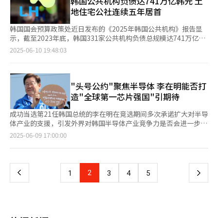
韩国公共机构负债达741万亿韩元 土
大幅反弹仍面临一定挑战。不过，从中长期来看，随着游客规模逐
争议勿激化矛盾 中国不是G7成员，但中韩之间的海上建筑争议也
实买家。为扭转局面，乐天百货于去年7月实施有偿增资，用于偿
比例，以此实现先进产品营收超过传统通用NAND产品的目标。 值
地住宅公社连续五年居首
步回升，收入恢复趋势依旧可期。
成为李在明政府外交考验的重要一环。中国近年来在黄海暂定措施
还债务并增强资本实力，该举措已在2025年第一季度财报中初见
得注意的是，铠侠还在正式推进下一代NAND产品存储级内存
水域（PMZ）设置大型海上建筑，最近在部分PMZ海域划设禁区，
成效。 财报显示，成都乐天地产今年第一季度资产结构显著改
（SCM）的生产。该产品结合NAND与DRAM的优势，具备更快的
韩国国会预算政策处近日发布的《2025年韩国公共机构》报告显
并在附近公海增设3个海洋观测浮标。 一系列举动加剧韩国国内的
善，去年同期因资本侵蚀出现的2971亿韩元亏空已完全修复，净
读写速度与更大的存储容量，是下一代存储技术的核心。 为实现
示，截至2023年底，韩国331家公共机构负债总规模达741万亿韩
反华情绪，但考虑到10月即将在韩国庆州举行的亚太经济合作组织
资产回升至2027亿韩元；同期净亏损由94亿韩元降至42亿韩元，
上述目标，铠侠计划利用每年最多20%的营收进行设备投资。目
元（约合人民币3.9万亿元），同比增加32万亿韩元。 在107家非
2025-06-10 19:48:03
（APEC）峰会可能迎来中国国家主席习近平出席，韩国在处理对
降幅超过五成；负债总额亦从4924亿韩元大幅缩减至约2000万韩
前，公司在日本四日市和北上地区分别运营NAND生产工厂。借助
金融公共企业中，韩国土地住宅公社（LH）负债规模最大，达
华关系上也需要谨慎，避免激化矛盾。 在中美战略竞争日益激烈
元。 市场分析指出，随着中美贸易摩擦趋缓，以及中国政府加码
去年完成的上市融资及日本政府的支援，铠侠正在全力开发面向AI
136.9975万亿韩元，已连续五年位居榜首。LH负债激增的主要原
的大背景下，李在明政府需要在国家利益与战略安全之间寻找外交
经济刺激政策，成都乐天地产的出售工作有望进入实质性推进阶
数据中心的新一代产品。 随着全球NAND市场竞争日趋激烈，业界
因是承担了政府主导的大规模公共住房项目。 业界预计，随着新
平衡点。一名韩国政府官员指出，外界对李在明政府是否会固
段。 中国国家统计局数据显示，今年4月中国零售销售同比增长
分析指出，后发企业的积极投资可能打破三星与SK海力士主导的
建住宅用地开发及公租房项目持续推进，其债务规模预计将进一步
"头号公约"聚焦半导体 李在明能否打
守“亲中反美反日”的传统框架抱有疑虑，现在正是打破这一刻板
5.1%，工业生产同比增长6.1%。国家统计局表示，尽管面临外部
市场格局。数据显示，NAND市场排名第一的三星电子市场份额已
扩大。对此，LH方面回应称，负债增加主要源于土地征收过程中
造"全球第一芯片强国"引期待
印象，展现务实主义外交能力的关键时刻。 ◆G7峰会：“务实外
挑战，中国主要经济指标依旧稳步增长，政府将继续坚持高质量发
从去年第四季度的33.9%降至今年第一季度的31.9%，包括旗下
的补偿费用支出，待新城开发完成并回收成本后，负债比例将会下
交”之首场大考 本次G7峰会不仅是李在明首次登上国际多边外交
展方针，扩大内需、稳定就业，巩固经济复苏势头。 另一方面，
Solidigm在内的SK海力士份额也从20.5%降至16.6%。 相比之
降，不会对财务稳健性造成实质性影响。 从其他公共企业负债规
成功当选第21任韩国总统的李在明在竞选期间多次承诺扩大对半导
舞台，还可能成为“务实外交”理念落地的首个战场。随着特朗普
李在明政府提出“以国家利益为中心的实用外交”政策，韩中关系
下，排名第三的美光（Micron）市场份额从13.8%升至15.4%。铠
模来看，韩国电力公社以118.6569万亿韩元排名第二，其后依次
体产业的支援，引发外界对韩国半导体产业竞争力是否会进一步增
新政府的上台，中美之间的对抗形势愈发激烈，李在明在G7这一
改善预期持续升温。李在明曾在竞选期间表示，中国不仅是韩国的
侠份额则为14.6%，与第二至第四名之间的差距不大。SK海力士与
为韩国天然气公社（46.2942万亿韩元）、韩国道路公社
强的高度关注。 李在明4月28日成为共同民主党总统候选人后，公
西方国家主导的国际平台上会如何展现对华政策立场，备受关注。
页
2025-06-09 17:00:00
重要贸易伙伴，也是朝鲜半岛安全格局中的关键国家，并承诺将努
美光的份额差距仅为1.2个百分点，三星电子的份额也持续下滑，
（37.3819万亿韩元）和国家铁路公团（20.9860万亿韩元）。韩
布的首项竞选承诺就是半导体产业扶持计划。他在当天通过社交媒
G7最初由美国、英国、法国、德国、日本、意大利和加拿大组
力修复前政权时期跌至低谷的两国关系。
形势不容乐观。 另外，美国闪迪（SanDisk）市场份额为12.9%，
国电力公社因国际能源价格上涨导致采购成本上升，而加重负债负
体发文表示：“全球经济霸权的关键在于掌控半导体，保护半导体
成，旨在应对上世纪70年代的石油危机，随后议题逐步扩展至外交
一
中国长江存储（YMTC）为8.1%，均取得不容小觑的成绩，导致市
担；韩国道路公社则是因道路建设融资需求增加而导致负债上升。
就是保护我们的未来”，并强调会以“压倒性的超级差距与超前技
与安全领域。近年来，G7国家在应对俄乌冲突和遏制中国发展方
场竞争的不确定性进一步加剧。NAND的技术门槛相对低于
针对日益严重的负债问题，包括LH在内的35家公共机构已于去年
术，打造世界第一的半导体强国”。 为此，李在明承诺尽快制定
面表现出明显的协调态度。 如果峰会期间韩美或韩美日会谈得以
上
2
下
1
3
4
5
DRAM，因此后发企业可以在较短时间内缩小与领先企业的技术与
制定中长期资金管理计划，拟通过调整项目规模和出售资产等方式
包含对半导体企业提供补贴和税收优惠内容的《半导体特别法》。
促成，李在明预计会面临来自美日两国要求在对华议题上发出一致
产能差距。 此前，三星电子今年第一季度的NAND营收为42亿美
加强财务管理。 专家普遍认为，为改善公共机构财务状况，政府
他还表示，计划对在国内生产和销售的半导体产品提供最高10%的
声音的压力。考虑到韩国与中国在经贸与地缘政治上的深厚联系，
一
元，环比减少25%，主要受企业级固态硬盘（SSD）需求疲软影
应适时上调电费、燃气费等公共服务价格。韩国淑明女子大学经济
生产税额抵免，扩大税收优惠力度。 同日，李在明在当选总统候
李在明政府还需谨慎平衡立场，以“务实外交”原则推进对外政
响。同期，SK海力士的NAND营收为21.9亿美元，环比下降
学教授申世敦（音）指出，政府应该上调电费和燃气费，同时通过
选人后的首次经济行程中，对SK海力士利川工厂进行访问，并主
策。 实际上，韩国政府在处理韩美日外交事务时，已经展现出不
35.5%。 业内人士表示，海外竞争企业在本国政府的大力支援下快
页
发放补贴等方式为弱势群体提供资金支持。
持召开“K-半导体AI存储半导体企业座谈会”。他在会上表
断协调的努力。在特朗普新政府上台后首次韩美日外长会议期间，