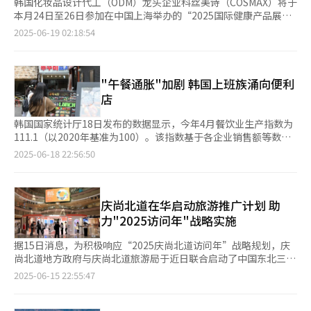
韩国化妆品设计代工（ODM）龙头企业科丝美诗（COSMAX）将于
本月24日至26日参加在中国上海举办的“2025国际健康产品展览
会（HNC 2025）”，以“智慧内在美”为主题，集中展示多款创
2025-06-19 02:18:54
新保健品剂型，进一步提升产品多样性与市场竞争力，全面拓展全
球健康美容市场。 HNC 2025是全球规模最大的健康营养品企业对
企业（B2B）展会，每年在上海国家会展中心举办。本届展会将汇
聚来自全球2500余家企业，预计吸引12万名业内人士到场。科丝
"午餐通胀"加剧 韩国上班族涌向便利
美诗旗下专注于ODM研发生产的子公司COSMAX NBT与COSMAX
店
BIO将联合参展，集中推广集“内服美容”与“外用护肤”于一体
的综合美丽解决方案。 此次展会上，科丝美诗将重点推介多款面
韩国国家统计厅18日发布的数据显示，今年4月餐饮业生产指数为
向国际市场的多款创新剂型与核心原料。其中，COSMAX NBT开
111.1（以2020年基准为100）。该指数基于各企业销售额等数据
发的“SaRrr”是一种溶解性优异的新型蛋白质饮料粉剂，即便加
计算，不变价指数反映剔除物价因素后的实际生产水平。 数据表
2025-06-18 22:56:50
入冷水或冷牛奶，也能迅速溶解，提升了产品的便利性与可服用
明，近年来韩国民众外出就餐消费持续萎缩。餐饮业生产指数自从
性。 此外，COSMAX BIO推出的“BoRrr”速溶粉剂可直接入口，
2022年的115降至2023年的114.2，去年进一步降至112，已连续
无需配水，适用于多种内服美容及维生素类产品。其新研发
两年下滑，今年4月维持下降趋势。 外出就餐需求减少的主要原因
的“SOM Tab”口崩片更是在口中可如棉花糖般迅速溶解，药效释
是“午餐通胀”加剧。数据显示，2024年5月韩国在外就餐消费者
庆尚北道在华启动旅游推广计划 助
放速度是传统咀嚼片的四倍，有效提升吸收效率和用户体验。 在
物价指数达124.56，较2020年（100）上涨约25%，涨幅超过整
力"2025访问年"战略实施
原料方面，COSMAX NBT将重点展示已获得韩国食品药品安全处
体消费者物价指数。 从具体菜品来看，上班族午餐常选的紫菜包
（MFDS）个别认证的新型复合原料“AGEs Blocker”，该原料由
饭和汉堡价格涨幅最大，分别达38%和37%。其他常见菜品如炸
据15日消息，为积极响应“2025庆尚北道访问年”战略规划，庆
藿香、枸杞和无花果提取物复配而成，并融合中西传统植萃精华，
酱面（33%）、方便面（32%）、排骨汤（31%）、炸猪排
尚北道地方政府与庆尚北道旅游局于近日联合启动了中国东北三省
具有抗糖化、延缓衰老等多重功效。 此外，科丝美诗还将展出旗
（29%）、雪浓汤（28%）、泡菜汤套餐（27%）价格也大幅上
专项旅游推广计划，首次针对中国东北三省开展大规模团体游客招
2025-06-15 22:55:47
下畅销原料“藿香提取物Agatri”、“低分子鱼胶原蛋白
涨。 韩国“午餐通胀”现象与主要食品原材料价格和人工成本上
揽活动。 本月9日，首场庆尚北道旅游推介会在吉林省延吉市卡伊
Naticol”等内服美容产品。COSMAX BIO也将在展会上展示
涨密切相关，韩元贬值也推高进口原材料价格。业界普遍预
洛斯酒店隆重举行。在活动上，庆尚北道地方政府通重点展示了以
如“绣球叶热水提取物（Lyserinji）”、“迷迭香金盏花提取物
测，“午餐通胀”现象今年仍将持续。 随着外出就餐负担加重，