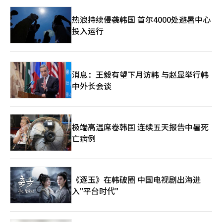
52小时工作制”这一例外规定，在国会陷入僵局。 李在明在竞选
期间承诺推动该法案立法，但并未明确表态是否支持在法案中加入
热浪持续侵袭韩国 首尔4000处避暑中心
相关工作时间例外条款。共同民主党则决定不在法案中写入该条
投入运行
款，仅保留产业支援内容，并在4月指定该法案为“快速处理议
案”。实际上，半导体业已长期呼吁为研发人员提供更为灵活的工
作时间制度，以提升全球竞争力。 业内人士表示，要想在全球竞
争中赢得优势，就必须尽快通过能提供政策支持依据的《半导体特
别法》。52小时工作制的讨论固然重要，但如果因此影响立法，则
消息：王毅有望下月访韩 与赵显举行韩
可能错失增强竞争力的“黄金时期”。
中外长会谈
极端高温席卷韩国 连续五天报告中暑死
亡病例
《逐玉》在韩破圈 中国电视剧出海进
入"平台时代"