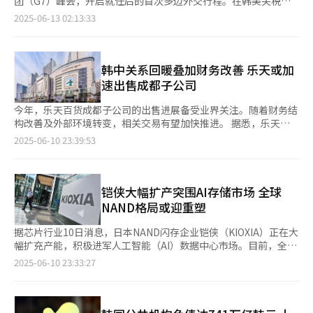
团（G7）峰会，开启就任后的首次多边外交行程。在韩美关税谈
旅游区内相关企业也已完成计提损失，现代峨山于2020年完成金
消费触点。通过引入涵盖Matin Kim、Depound等热门品牌的精
判、日本第七矿区争议、中韩海上建筑问题等一系列外交悬案交织
2025-06-13 02:13:33
刚山业务减值处理，阿南提于2022年对504亿韩元有形资产进行减
选店 HAGO HAUS，瞄准年轻消费群体；同时引入WHO.A.U、BBC
之际，李在明如何在中美日三大强国之间展开“务实外交”引发外
值处理。 企业因长期停运普遍对重启南北经济合作期待较低，一
Earth等深受中国游客欢迎的品牌，进一步拓宽消费层级。 新世界
界高度关注。 ◆对美：关税问题属当务之急 李在明此行的一大焦
家曾入驻园区的中小企业负责人称，无法确认留在园区内的设施状
免税店相关负责人表示，随着韩中关系回暖，市场对中国团体游客
点是与美国总统特朗普的首次会晤。尤其是在当前韩美之间“相互
况，目前难以讨论重启事宜。听说朝方将机械设备转移至其他地
重返的期待日益升高。若中国团体游客免签等相关政策顺利落实，
关税”豁免即将到期的敏感时刻，正式双边会谈能否顺利举行备受
韩中关系回暖叠加财务改善 乐天或加
方，但无法证实，从现实层面上不会考虑复工。 但企业无法否认
预计不仅旅游市场将受益，整个免税行业也有望迎来新的转机。
瞩目。 目前美国对韩国征收10%的基本关税，额外15%的差别关
速出售成都子公司
低廉的人工成本，以及语言相通等优势仍具有吸引力。Jestina会
乐天免税店则自今年初起全面停止与代购渠道的合作，转向以团体
税暂时豁免至7月8日，依旧处于悬而未决的状态。在今年4月的韩
长金基文（音）称，朝鲜工人诚实可靠手艺精湛，沟通无障碍优势
游客为核心，强化自身经营体质。为提升中国游客消费便利性，乐
美财政与通商“2+2”部长级会谈中，双方决定在7月前就贸易不
今年，乐天百货成都子公司的出售进展备受业界关注。随着财务结
大于劣势，若开城工业园重启有意重新入驻。 一位不愿透露姓名
天免税店积极拓展与支付宝、微信支付等主流支付平台的合作，明
平衡、非关税壁垒、造船业合作等议题达成初步协议，但具体谈判
构改善及外部环境转变，相关交易有望加快推进。 据悉，乐天百
的企业负责人强调，若开城工业园重启需要对设施进行翻新，已计
洞总店也通过重新装修高端品牌宝诗龙（Boucheron）旗舰店，
尚在进行中。 李在明就任总统前，韩国总统一职长期处于“空窗
货于去年实施总额达4354亿韩元（约合人民币23亿元）的有偿增
2025-06-10 23:39:53
提损失费用可回转，但目前时机尚早仍需观望。 朝鲜大学院大学
力争吸引更多高端客户。 乐天免税店相关负责人表示：“自年初
期”，难以推进突破性的外交进程。此次G7峰会为李在明提供一
资，显著改善了成都法人的财务状况，为出售谈判创造了有利条
校长梁茂进称，虽然朝鲜已炸毁铁路公路，重启经济合作难度较
起通过降低代购销售比重，已将重心转向吸引中国团体游客。若下
个与特朗普直接沟通的重要机会，也为日后可能进行的“韩美交
件。与此同时，市场对中国经济在今年下半年实现全面复苏的预期
大，但朝鲜对韩国的态度有可能转变，这需要韩国政府不断进行说
半年外部环境持续改善，预期效果将进一步显现。公司还计划加大
易”铺平道路。 ◆对日：第七矿区须坦率沟通 峰会期间，李在明
持续升温，也为交易增添了更多可能性。 业界普遍认为，随着李
服努力。
国内旅游内容的开发力度，依托中国旅行社等多元渠道，持续扩大
与日本首相石破茂的首次韩日首脑会谈也有望进行，重点议题可能
在明政府上台，韩中关系有望迎来修复契机，外交环境的改善也被
铠侠大幅扩产突围AI存储市场 全球
免税店客流。” 在扩大游客来源的同时，免税行业也同步推进收
聚焦第七矿区。该区域位于韩日专属经济区重叠水域，自1974年
视为有助于推动成都法人的出售进程。 据相关业界10日消息，乐
NAND格局或迎重塑
益率提升。乐天免税店将上半年业绩回升归因于代购销售比重的降
签署《韩日大陆架共同开发协定》以来一直尚未进行实质开发，但
天百货自2022年起持续推进成都乐天地产有限公司的出售工作。
低，并着手整顿盈利能力不足的海外门店。继今年2月关闭新西兰
始终维持法律合作框架。 根据协议，韩日任何一方自今年6月22日
该公司成立于2009年，乐天百货目前持有其77.6%股份，为最大
据芯片行业10日消息，日本NAND闪存企业铠侠（KIOXIA）正在大
惠灵顿国际机场店后，6月还将结束越南岘港市区店和澳大利亚达
起可以通报三年后终止协定。一旦通报提出，协议就即将在2027
股东。 成都乐天地产早期曾开展公寓预售及商业设施开发等业
幅扩充产能，积极进军人工智能（AI）数据中心市场。目前，全球
尔文机场店的运营。 现代百货免税店则通过关闭东大门市内免税
年失效，届时日本可能单方面在争议海域推进资源开发。对此，韩
务。然而，2016年因韩国部署“萨德”反导系统，企业在华经营
NAND市场由三星电子和SK海力士主导，但随着竞争加剧，领先企
2025-06-10 23:33:27
店、缩减贸易中心部分楼层以及推行员工自愿离职方案，推动经营
国外交部门担忧地区紧张局势加剧，正在保持高度警惕。 第七矿
环境趋于严峻，项目运营受到影响。此后又遭遇新冠疫情重创，开
业的市场份额正在逐渐缩小。后进企业扩充产能后，NAND市场格
状况改善。新世界免税店也在年初关闭釜山店，调整组织架构，启
区属于外交敏感议题，因此外界普遍认为，峰会如果可以促成李在
发计划长期处于停滞状态。在对华业务调整背景下，乐天将成都乐
局可能随时重塑的担忧开始出现。 铠侠近日公布中长期经营战
动运营效率提升措施。 业界分析指出，尽管当前韩中关系整体向
明与石破茂就此坦率沟通，则有望为韩日海洋权益争端建立缓冲机
天地产纳入撤资计划。 然而，受限于成都乐天地产财务状况恶化
略，计划截至2029年把主要NAND生产工厂的产能在去年基础上提
好，但受中国经济放缓等不确定因素影响，免税行业今年实现业绩
制，并为未来双边关系奠定更加稳固的外交基础。 ◆对华：海域
以及中国房地产市场低迷，出售工作进展缓慢，三年来始终未能落
升一倍以上。公司还计划在明年3月前提高先进第八代NAND生产