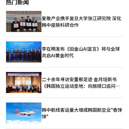
热门新闻
速追赶，技术与市场差距正在缩小。韩国企业不仅需要加快先进技
示：“为确保韩国在部分领先的半导体领域不受冲击，继续引领全
围绕“支持台湾参与国际组织”等措辞，韩方与美日双方进行反复
术开发，也需要与新一届政府积极沟通，争取政策和资金支持。
球市场，希望听取企业对所需政策措施的意见”，表现出对产业界
协调，反映出谨慎的外交姿态。 此外，美国白宫日前在祝贺李在
意见的高度重视。 从李在明的竞选纲领中可以看出，他在经济政
明当选总统的声明中罕见提及中国，随即引来中方不满回应，批评
爱敬产业携手复旦大学张江研究院 深化
策部分纳入多项半导体产业支援相关内容，主要包括推动下一代AI
美方搞“阵营对抗”，这也突显出当前中美韩三角关系的微妙与复
韩中皮肤科研合作
半导体技术的开发和相关产业生态系统的培育，强化对系统半导体
杂。 韩国国立外交院教授闵政勋指出，此次峰会如果可以促成李
和先进封装技术的支援以打造综合性半导体生态中心，以及通过建
在明与美日领导人的首次会面，或能为未来韩美、韩日关系奠定良
设RE100半导体集群来提升韩国在出口和产业竞争力方面的优势。
好开端。他同时强调，中国方面也应予以理解，韩国出席G7峰会
目前，美国、日本、中国、台湾等主要国家和地区都在积极推动半
的目的在于维护国家利益，无需对此过度敏感。
导体产业发展，投入巨额补贴支援政策。随着半导体逐渐成为经济
李在明发布《旧金山AI宣言》将与全球
与安全的核心，各国都不遗余力地保护本国战略技术并争夺供应链
共启AI黄金时代
主导权。 此外，面对来自美国的关税政策与出口管制，以及政府
大力支持下中国持续推进的“半导体崛起”，全球半导体市场的不
确定性不断攀升。业界指出，韩国要想在这场竞争中占据优势，就
必须迅速立法，提供与竞争国家相当的支援力度。 因此，半导体
二十余年寻访安重根足迹 金月培新书
界普遍欢迎李在明在竞选中提出强化产业支援的承诺，并期待未来
《韩国独立运动圣地：向旅顺口追问历
能够出台更为具体的政策细则。目前大方向已经明确，但在执行层
面依旧缺乏细致方案。 业内人士指出，目前半导体行业正处在巨
史》出版
大的不确定之中，政府高度重视本身就是积极信号，但要想真正推
动AI半导体发展，还需提出更加具体可行的措施。作为对国家经济
贡献极大的产业，业界普遍希望能有更加现实和可靠的支援政策，
韩中航线客运量大增成韩国航空业"香饽
确保韩国与竞争国家站在同一起跑线。 随着新政府的上台，备受
饽"
关注的《半导体特别法》也有望成为制度支撑的重要基础。该法案
的核心在于为半导体企业提供补贴，但就是否在法案中列入“每周