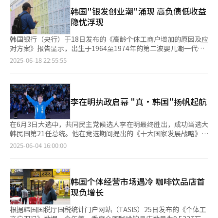
大地区商品券发行规模，为减轻个体工商户的债务负担，将启
增50%至今年第一季度的1112万亿韩元。国税厅资料显示，2023
动“坏账银行”（债务调整机制），免除拖欠7年以上、5000万韩
韩国"银发创业潮"涌现 高负债低收益
年全国申报综合所得税的个体工商户达772万人，平均年收入为
元以下的债务。 这是李在明政府成立仅半个月后出台的首个补充
隐忧浮现
1859万韩元，折算成月薪仅为155万韩元。 个体工商户业界指
预算案，政府将把今年的财政支出预算扩大20.2万亿韩元，再加上
出，今年停业商户数量或首破百万，如果中小企业与个体工商户持
用于弥补税收缺口的新增预算（10.3万亿韩元），补充预算规模达
韩国银行（央行）于18日发布的《高龄个体工商户增加的原因及应
续陷入困境，就业市场也可能随之遭受冲击，因此最低工资有必要
30.5万亿韩元。若算上上月1日获得国会通过的首次补充预算案，
对方案》报告显示，出生于1964至1974年的第二波婴儿潮一代共
维持当前水平。 某品牌参鸡汤连锁店代表金学顺（音）表
政府总支出将从原先的673.3万亿韩元增至702万亿韩元，首次超
954万人，正式步入退休阶段。 据报告，2023年韩国个体工商户
2025-06-18 22:55:55
示：“像我们这样的小餐馆，如果人力成本继续上涨，经营会难以
过700万亿韩元。 政府计划于本月23日向国会提交上述补充预算
占全国就业人口的23.2%，在经济合作与发展组织（OECD）38个
维持。已经有许多商户无力承担停业损失而沦为不良信用人员。有
案，经各常任委员会、预算决算特别委员会等审查流程后，最早于
成员国中位列第七。除墨西哥外，个体工商户占比高于韩国的国家
关部门应该对上调最低工资进行重新审视。” 另外，对于长期呼
下月初提交国会全体会议处理。 补充预算的核心聚焦提振经济，
普遍经济规模较小。报告指出，发达国家由于制造业和服务业的大
吁的“工资分级适用制度”，个体工商户业界表示，资方委员提议
加强居民消费能力。全民消费券将分两次发放，每人15至50万韩
规模发展，能够创造更多元化的薪资就业岗位，因此个体工商户占
对部分难以承受当前最低工资标准的行业实行工资分级，但最终未
李在明执政启幕 "真·韩国"扬帆起航
元。发放形式为非现金，可在地区爱心商品券、预付卡、信用卡、
比相对较低。而韩国在经济规模持续扩大的背景下，个体工商户在
能落实。对于明年最低工资的调整，委员会还需开展专项调查并进
借记卡中任选其一，具体发放使用方案将由有关部门最终决定。
就业结构中的占比仍然维持在较高水平。 统计数据显示，2000至
行深入研讨。
此外，购买高效能家电费用将返还10%，还将发放780万张住宿、
2014年期间，个体工商户占就业人口比例年均下降0.4个百分点，
在6月3日大选中，共同民主党候选人李在明最终胜出，成功当选大
电影、体育设施、美术展览、艺术表演消费券。
而2015至2024年期间，这一降幅放缓至年均0.23个百分点。报告
韩民国第21任总统。他在竞选期间提出的《十大国家发展战略》成
分析，随着第一波婴儿潮一代（1955至1963年出生者）陆续退
为此次胜选的核心纲领，勾勒出一个全面改革国家结构、提升国民
2025-06-04 16:00:00
休，60岁以上高龄个体工商户数量从2015年的142万人大幅增至
生活质量的蓝图。这十大公约不仅展现出他以人为本的政策哲学，
2024年的210万人。鉴于面向退休人员的常规就业岗位供给不足，
还构筑起一个经济强劲、文化繁荣、社会公平、绿色发展的“真·
预计第二波婴儿潮一代退休人员中将有相当比例选择从事个体经
大韩民国”。 ◆科技能源引领国家发展 李在明首先聚焦科技与能
营。报告预测，截至2032年，60岁以上个体工商户数量将较2015
源，提出通过跻身人工智能（AI）三大强国之一、设立AI单科大
韩国个体经营市场遇冷 咖啡饮品店首
年增加约106万人，达248万人，约占全国就业人口总数的9%。
学、投资100万亿韩元（约合人民币5236亿元）、建立国家AI数据
现负增长
据悉，高龄个体工商户多数进入住宿餐饮、零售批发、建筑等极为
中心等举措，在任期内奠定“AI经济”根基。同时，他推动“能源
不稳定的行业，导致从业者面临市场竞争激烈、盈利能力薄弱、负
高速公路”建设，整合再生能源、储能设备与智能电网，树立截至
根据韩国国税厅国税统计门户网站（TASIS）25日发布的《个体工
债率高等多重挑战。数据显示，60岁新晋个体工商户的累计负债率
2040年实现全国能源基础设施现代化目标。他还主张振兴资本市