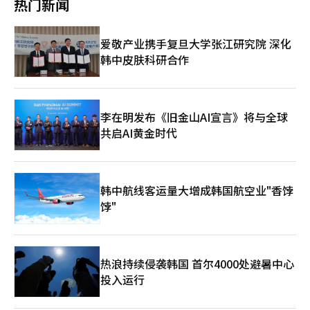
体店铺使用信用卡的消费提供积分返现，并将爱心商品券预算从
热门新闻
营，低效益产出”的困境。 韩国银行（央行）上月发布的《金融
态保护范围，强化相关国家委员会的功能，推动绿色持续发展。
仅30多岁群体实现就业增长，增加10.9万人。 今年年初以来，在
5.5万亿韩元提升至6万亿韩元，以提振内需市场。两党候选人的政
稳定状况报告》显示，以2023年为基准，韩国个体工商户平均收
◆安全农业支撑乡村振兴 与民生息息相关的安全问题上，李在明
政府推动的以高龄人口为主的“税收岗位”增加下，就业市场整体
策均反映出当前韩国个体工商户面临的严峻挑战，未来相关措施的
入为4157万韩元（约合人民币22.3万元），较2022年底（4131万
主张构建灾难综合应对体系，强化灾害赔偿制度，提高国民安全意
勉强得以支撑。从行业来看，包括政府直接提供岗位的公共行政、
落地效果将成为影响经济复苏的关键因素。
爱敬产业携手复旦大学张江研究院 深化
韩元）小幅增加，但仍未恢复至新冠疫情前（4242万韩元）水
识。同时，他提出推广智能农业、提高农险理赔标准、扩大有机农
国防及社会保障行政领域就业人数增加8.7万人，人口老龄化导致
韩中皮肤科研合作
平。 央行分析指出，服务业持续低迷与个体工商户占比过高的结
业与农民养老保障，并为渔村提供基础设施、青年就业与持续发展
劳动需求增加的保健与社会福利服务业就业人数则增长21.2万人。
构性因素叠加，导致收入复苏进程明显滞后。受个体工商户经营收
支援，以此改善农渔村老龄化，建设真正的“宜居乡村”。 李在
相反，“优质岗位”制造业就业人数减少11.2万人，并且已连续9
入恢复乏力影响，以高风险贷款为主的信贷资产质量承压明显，不
明的施政蓝图旨在“解决温饱”的基础之上建立奔向“幸福生
个月呈现减少趋势，减幅逐渐扩大。上月制造业就业人数减幅达到
良贷款率持续高位运行。针对这一现状，央行建议实施差异化扶持
活”的世界强国。在未来五年的任期内，如何确保政策落实、合理
疫情时期2020年11月后4年4个月以来的最大值，原因在于去年以
政策，对具备还款能力的经营者提供定向金融支持；对经营困难但
分配资源、与国会及地方政府有效协作，成为李在明政府能否真正
来经济持续低迷的滞后效应。 随着美国总统特朗普提出对等关税
李在明发布《旧金山AI宣言》将与全球
有意愿转型的主体实施债务重组；对丧失持续经营能力的个体则应
兑现“以人为本”承诺的关键所在。
政策，韩国通商环境面临阴霾，制造业就业前景雪上加霜。企划财
共启AI黄金时代
提供再创业支持。分析认为，在消费市场持续疲软的背景下，如何
政部相关人士表示，目前内需恢复乏力，消费品轻工业、机械设备
平衡商户经营需求与劳动者权益保障，将成为韩国相关部门需要重
制造业的就业人数持续减少。随着美国对各类商品加征关税，以出
点关注的课题。
口为主的韩国制造业及其他关联产业的就业可能进一步恶化。 内
需寒潮同时还对建筑业造成冲击。建筑行业就业人数在一年内减少
韩中航线客运量大增成韩国航空业"香饽
18.5万人，创下自2013年统计开始以来的最大减幅，并已连续11
饽"
个月减少，刷新最长连续下滑纪录。在个体经营方面，有雇员的个
体户减少2.9万，而无雇员的“一人老板”则增加2.8万，由此可见
企业运营环境持续恶化。 在经济不确定性加剧与优质岗位日益稀
缺的背景下，无特殊原因而选择“躺平”的青年人数也达到45.5万
人，同比增加5.2万人，为2003年统计开始以来3月的最高水平。
热浪持续侵袭韩国 首尔4000处避暑中心
企划财政部指出，与去年不同，今年就业低迷已经波及至20多岁群
投入运行
体，企业倾向招聘有经验者，导致20多岁青年难以进入就业市场。
9日，在首尔西部雇佣福利中心，求职人员正在查看招聘信息。