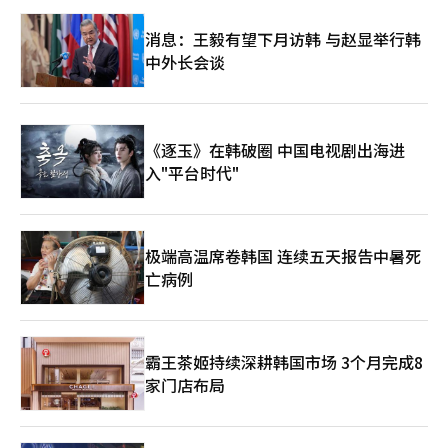
【图片来源 韩联社】
消息：王毅有望下月访韩 与赵显举行韩
中外长会谈
《逐玉》在韩破圈 中国电视剧出海进
入"平台时代"
极端高温席卷韩国 连续五天报告中暑死
亡病例
霸王茶姬持续深耕韩国市场 3个月完成8
家门店布局