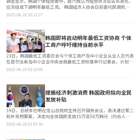
调查显示，韩国个体经营者中，超六成认为经营状况较去年恶化，
应冻结或下调明年最低工资。 韩国经济人协会日前委托民调机构
Mono Research面向全国500名个体经营者实施调查，于26日发
2025-06-26 20:12:27
布结果显示，63.4%的受访者认为今年经营状况较去年进一步恶
化，认为与去年基本持平的占29.8%，仅6.8%的受访者认为今年
有所改善。 对于目前最低工资是否造成经营负担的提问，50%的
受访者表示负担较重，30.6%表示一般，19.4%表示没有负担。 从
韩国即将启动明年最低工资协商 个体
行业分类来看，住宿餐饮业（64.2%）、批发零售业（519%）、
工商户呼吁维持当前水平
教育服务业（50%）和制造业（48.4%）等表示负担沉重。 调查
还显示，59.2%的受访者认为应冻结或下调明年的最低工资，其中
23日，韩国最低工资委员会与个体工商户及中小企业从业人员代表
住宿餐饮业支持冻结最低工资的比重最高，达59.3%，其次依次为
在首尔汝矣岛中小企业中央会就最低工资标准举行记者会，计划自
批发零售业（44.9%）、建筑房地产业（42.7%）、教育服务业
本月26日起协商明年最低工资标准。韩国经济长期低迷，资方强烈
2025-06-25 02:15:05
（41.7%）等。 在排除冻结和下调选项后，有关最低工资涨幅的调
呼吁明年最低工资应该维持在今年的1.003万韩元（约合人民币
查显示，21.2%选择1%以上3%以下，10.2%选择3%以上6%以
52.65元），而劳方则提出最低时薪应上调14.7%至1.15万韩元。
下，65%的受访者表示当前已无扩大雇佣的能力。 月平均收入调
资方在记者会上声明称，韩国最低时薪持续上涨而未考虑中小企业
查一项，30.4%的受访者称收入低于最低工资标准，即按每周工作
及个体工商户的资金周转，与其他国家相比已经属于偏高水平，导
提振经济刺激消费 韩国政府拟向全民
40小时计算月收入为209.627万韩元（约合人民币1.1万元），
致多数个体工商户与中小企业经营难以为继，明年最低工资理应维
发放补贴
20.4%为250万至300万韩元以下，18.8%为最低工资标准以上、
持当前水平。 韩国个体工商户联合会在今年4月11日至5月6日期间
250万韩元以下，11.6%为350万至400万韩元（11.6%）等。 有
面向全国千余家个体工商户进行调查，并于24日发布结果显示，个
19日，总统李在明在龙山总统府主持召开国务会议，表决通过第二
关最低工资制度的改进方向，受访者给出的建议主要有根据经济形
体工商户正在面临比1997年亚洲金融危机与新冠疫情时期更加严
轮补充预算案，决定向全体国民发放15万至50万韩元（约合人民
势限制涨幅、按行业和地区制定差异化标准等。
峻的困境。今年个体工商户月均营收为854万韩元，较2023年的
币780元至2600元）的“民生恢复消费券”。 收入水平10%上游
2025-06-20 01:07:30
1231万韩元骤减30%，营业利润则从279.5万韩元下滑25%至
人群可获15万韩元、普通国民可获25万韩元、准贫困阶层可获40
208.8万韩元。 半数以上（58.5%）受访商户把营收减少归因于内
万韩元、最低生活保障人群可获50万韩元的消费券。 政府还将扩
需低迷。此外，个体工商户贷款规模自2019年底的738万亿韩元激