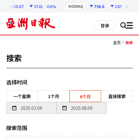
코
인
6258.57
37.81
-0.6%
798.8
2.87
-0.36%
KOSDAQ
정
보
all
登录
搜
men
索
主页
搜索
搜索
选择时间
一个星期
1个月
直接搜索
6个月
搜索范围