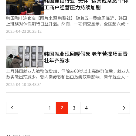
韩国连锁行业"无休"运营成常态 个体
约，重建国军中立与国民信赖。他主张终结政治报复、推进以能力
长态势。今年第一季度，皮肤管理门店同比增加4909家，健身房
（CCSI）为93.8，虽同比小幅上升0.4，但仍低于基准线100，尚未
备长期使用的可能性。 这一变化已不再局限于个人选择，企业层
工商户经营压力持续加剧
为重心的人事任命，并通过同步主要公职与总统任期实现责任行
增加702家。教育相关业态中，培训班和辅导班分别新增1910家和
恢复至去年11月（100.7）实施紧急戒严前的水平。该指数通过综
面也在积极响应。许多品牌意识到，消费者对“刚需”商品的关注
政。他倡导借助数字平台激活公民参与政策过程，并设立“议题共
3374家。此外，律师、税务师、会计师等专业服务机构的经营场
合评估当前生活状况、未来经济预期、家庭收支展望等六大核心维
正在加深，于是纷纷推出兼具实用性与合理价格的新产品。在家
韩国咖啡连锁店【图片来源 韩联社】 随着五一黄金周临近，韩国
识委员会”协商重大政策，实现协同治理。 ◆福祉体系覆盖生老
所也分别增加437家、591家和63家。
度计算得出，指数高于100时，表示消费者信心偏向乐观，低于
电、厨房电器等品类中，即便价格维持竞争力，功能和性能却未见
上班族对休假期待日益升温。然而，一项调查显示，全国超六成连
病死 对于社会福祉，李在明提出构建“生涯保障福祉体系”，涵
100则表示消费信心趋于悲观，是反映民间消费动能的重要先行指
缩水，反而更贴近用户的实际需求。 与此同时，环保与可持续理
锁门店处于全年无休的运营状态。 韩国统计厅国家统计门户网站
盖儿童、青年、中年与老年。他计划扩大儿童津贴与育儿休假制
2025-04-23 20:25:12
标。 受经济下行压力影响，个体工商户未能按时偿还贷款本息的
念正成为“YONO”消费潮流中的另一关键词。越来越多品牌开始
（KOSIS）发布的数据显示，以2023年为基准，15个主要行业的
度，减轻住房、通信与教育负担，并建立国家主导的照护体系，包
情况呈上升趋势。KCD报告显示，截至第一季度末，全国获得贷款
将环保元素纳入产品设计与材料选择，消费者在购物时不再仅仅看
连锁店中，共16.9364万家门店全年无固定休息日，占全体
括育儿、残障与老年照护。他支持设立公立医学院、调整医学院招
的个体工商户共达361.9万家。其中，正常经营的商户为312.1万
重价格，更倾向于选择兼顾实用性与环保标准的商品。笔者近期便
（27.0086万家）的62.7%。其中，便利店行业所占比重尤为突
生名额，并在医疗弱势地区推行“家庭医生制度”。住房方面，他
家，占86.2%；而申报停业的商户达49.9万家，占13.8%。其中，
入手了一款以可再生植物基材料制成的便携餐盒，既满足了日常需
出，在全国5.4828万家便利店中，有5.4392家（99.2%）全年无
韩国就业现回暖假象 老年苦撑场面青
承诺增加优质公共住宅供给，合理调整重建与开发政策。 ◆劳动
停业商户的平均逾期贷款金额为640万韩元，平均贷款余额达6243
求，又替代了一次性塑料制品，体现了日常消费中践行环保理念的
休。咖啡及其他非酒精饮品行业以2.6234万家（81.4%）紧随其
共生推动社会融合 劳动与中小企业政策方面，李在明承诺构
壮年齐缩水
万韩元。从贷款规模来看，同期，全体个体工商户贷款余额达
努力。 “YONO”消费趋势不仅关注价格，更体现了消费者对个性
后，烘焙糕点行业（78.3%）、披萨汉堡等快餐行业（59.5%）以
建“共生社会”，保障所有劳工权利，同时推动阶段引入“4.5日
719.2万亿韩元，同比（704万亿韩元）增加15万亿韩元。其中，
化和高效生活方式的追求。随着个体意识的增强，消费者越来越倾
及生啤酒类专卖行业（56.8%）的无休比例均也均超半数。相比之
工作制”并延长退休年龄。他强调加强地方劳动监察，推动劳动节
上月韩国就业人数整体增加，但除去60岁以上高龄群体后，就业人
银行贷款余额为433.3万亿韩元，占60.3%；二级金融机构贷款余
向于选择符合自身审美与生活节奏的商品。未来，市场或将进一步
下，汽车专修（2.8%）与药品医疗零售业（12.1%）的定期休业
法定化，同时为个体商户提供债务减免、经营成本补贴与灾害保
数实际出现减少。受内需疲软和出口放缓双重影响，青年就业人数
额为285.9万亿韩元，占39.7%。 随着个体工商户经营困境持续加
向“精而专”的方向发展，为消费者提供更多定制化、高质量的选
实施情况相对较好。 同时，连锁店的日均营业时长较长现象同样
险。他也提出支持中小企业数码转型，完善福利平台、强化公平交
连续三个月减少20万以上，同时“经济中坚”40至59岁群体的就
页
2025-04-10 18:48:34
剧，韩国各党总统候选人纷纷提出针对性的金融支持政策，以缓解
择。 笔者认为，“YONO”正逐步走向主流，它所体现的消费理念
显著。据统计，全国范围内，日均营业时长超过14小时的门店达
易救济机制，并针对青年提供住房与初次国民年金保费支援。 ◆
业岗位也在减少。随着美国掀起新一轮关税战，韩国主力产业制造
个体工商户的债务压力并刺激消费复苏。共同民主党候选人李在明
预示着韩国社会正在告别盲目追求、走向理性务实。消费者的转变
7.2972万家，占全体的27%。其中，便利店再次以99.7%的占比居
教育改革突出科研导向 关于教育改革，李在明主张强化地方国立
业的就业前景或更加黯淡。 韩国统计厅9日发布的就业动向数据显
一
提出针对疫情期间的政策性贷款，出台包括债务重组与减免在内的
也将在无形中倒逼企业回归产品本质，以更贴合现实需求的产品和
首，意味着该行业整体门店均实行“超长+无休”的运营模式。其
大学与研究机构之间的联动，建设科研导向高校体系，并推动学生
示，上月韩国就业人数共计2858.9万人，较去年同期增加19.3万
综合方案，并制定紧急戒严补偿，以弥补遭受的损失。他还承诺扩
服务，回应市场不断变化的期待。 【图片提供
次为烘焙糕点（34.3%）、家庭洗衣（24.3%）、咖啡饮品
主导民主教育，提升社会责任。他同时重视教师培训与科研人员待
人。去年12月紧急戒严事件导致就业人数减少5.2万人后，今年已
大低利率政策贷款、增加地方爱心商品券的发行规模，以提振消
上
2
下
1
3
4
GettyImageBank】
（19.1%）及文具零售（18.8%）等行业。 数据显示，每5名就业
遇改善，推动科研与教育政策制定的有机结合。 ◆绿色发展加快
经连续三个月保持10万人以上的增长。 从年龄来看，60岁以上高
费，同时推进小工商户歇业补助，并放宽歇业后贷款一次性偿还的
者中就有1名是个体工商户，个体经济在国民经济中占据重要地
生态转型 在环保与未来发展领域，李在明把绿色转型纳入国家战
龄群体引领就业人数增长。该年龄段就业人数多达673.2万人，同
相关限制。 国民力量党候选人金文洙则聚焦于三大紧急支援方
一
位。在激烈的市场竞争环境下，延长营业时间、取消固定休业日已
略核心。他提出加快碳中和步伐，推动绿氢、储能、热泵等未来产
比增长36.5万人，占整体就业人口的23.5%。除60岁以上群体之
案。向销售额骤降的个体工商户提供特别贷款，并扩大经营稳定资
成为商户维持经营的普遍策略。然而，持续攀升的人工成本、租金
业发展，逐步实现煤电退出，并制定塑料管控战略规划，扩大电动
外，其他年龄段的就业人数反而减少17.2万人。15至29岁青年就
金援助；增加个体工商户补助资金，缓解短期现金流压力；对在实
页
压力及消费市场疲软等多重挤压，使得个体工商户陷入“高强度运
汽车普及和空气质量治理。他同时提出保护半岛生物种类，扩大生
业人数减少20.6万人，40多岁减少4.9万人，50多岁减少2.6万人。