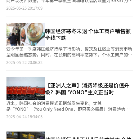
商户现况》数据，今年第一季度全国咖啡饮品店数量为9.5337万
高达140%，为所有年龄层中最高水平。 报告分析认为，高龄人群
场，力图开启“股指5000时代”，通过加入MSCI发达国家指数、
家，同比减少743家。这是自2018年启动相关统计以来，咖啡饮品
2025-05-25 20:17:09
在退休后选择个体经营的主要原因是相较于依靠养老金生活，他们
打击操纵行为和强化小微股东权利，增强市场信心。此外，他承诺
店数量首次在第一季度出现同比下滑。 即便在新冠疫情期间，咖
更倾向于继续从事经济活动。因此，有必要为老年群体创造更加稳
推动“ABCDEF”六大先进产业发展，涵盖AI、生物制药、文化内
啡饮品店数量仍持续增长，从2018年的4.5203万家增至2023年的
定的就业环境。报告建议指出，应通过推进服务业规模化发展来提
容、防务航天、能源与制造，建立以高端技术为中心的国家增长引
9.608万家。然而，随着市场趋于饱和，去年增速明显放缓，今年
升行业生产力，同时加强地方中小企业与高龄劳动者之间的就业对
擎。 ◆文化实力争做全球五强 文化政策方面，李在明提出软实力
则首次转为负增长，反映出个体经营环境正面临结构性转折。 这
韩国经济寒冬未退 个体工商户销售额
接机制建设。
全球前五的目标，计划提升文化产业规模至300万亿韩元。他承诺
一趋势不仅限于咖啡馆，餐饮业整体也呈现出萎缩态势。今年一季
全线下跌
扩大国家文化预算，支持K-Pop、K-Drama、K-Game等内容的
度，炸鸡、披萨等快餐门店数量为4.7803万家，同比减少180家；
全球拓展，完善OTT平台与公共制作基础，同时强化文化金融、税
韩餐馆与中餐馆分别减少484家和286家。受聚餐文化变化等影
受今年第一季度韩国经济持续下行影响，餐饮及住宿业等消费市场
收优惠与知识产权保护。他也重视创作人才的培养与福利，强调扩
响，啤酒屋更是大幅减少1802家，降至2.2493万家。 零售业同样
呈明显萎缩态势。同时，在长期的高利率态势下，个体工商户的债
大文化基础设施和人文教育普及，以此建立真正的“文化强国”。
承压。今年第一季度，全国服装店数量为8.2685万家，同比锐减
务压力持续加剧，目前近50万家贷款商户处于停业状态。 韩国权
2025-05-22 20:06:32
◆国防外交注重实用主义 在外交与安全领域，他主张以国家利益
2982家；化妆品店数量也从去年同期的3.8726万家降至3.7222万
威信用数据机构KCD于22日发布的《2025年第一季度个体工商户
为中心的实用外交取代意识形态外交，强调在坚固韩美同盟的基础
家，减少1504家。即便作为创业首选且门槛较低的便利店，也出
经营动态分析报告》显示，本季度个体工商户单店平均销售额为
上拓展经济外交，提升韩国在国际舞台上的地位。他致力通过实际
现下滑，经营者数量减少至5.3101万家，同比减少455家。 业界分
4179万韩元（约合人民币21.8万元），同比下降0.72%，较上季度
行动推进朝核问题解决，并提出以AI和科技打造“智能强军”，推
析认为，随着就业环境趋于紧张，不少中高龄群体在退休后转向餐
大幅回落12.89%。KCD相关人士表示，个体工商户销售下滑主要
【亚洲人之声】消费降级还是价值升
进韩国防务产业跻身世界四强。他还计划改善军人服役环境、强化
饮、零售等个体经营领域。但在市场竞争加剧、内需不振的背景
受宏观经济下行压力与季节性消费淡季的双重影响。 报告显示，
级？韩国"YONO"主义正当时
人权保障，并推动海军陆战队改编为独立的“准第四军”。 ◆国
下，不少经营者不得不退出市场。与此同时，虽然疫情后配送服务
第一季度个体工商户单店平均运营支出达3153万韩元，营业利润
土结构力求均衡发展 区域均衡发展是李在明政策的另一核心。他
日益普及，提升了消费者便利性，但平台企业收取的高额佣金也加
达1026万韩元。具体来看，餐饮业全体细分领域均呈负增长态
近来，韩国社会的消费模式正悄然发生变化，尤其
提出完成“世宗行政首都”建设，包括迁建总统办公大楼与国会大
重了经营者的负担。 韩国信用数据公司（KCD）发布的《2025年
势，其中酒吧业销售额同比骤降11.1%，小吃（-7.7%）、烘焙甜
是“YONO”（You Only Need One，即只买必需品）消费趋势的
楼，并推动第二轮公共机关向地方迁移。他规划五大广域经济圈与
第一季度小商户动向》报告亦指出，今年一季度，小商户人均销售
品（-4.9%）、快餐（-4.7%）及咖啡饮品（-3.2%）等业态同步
崛起。这一趋势不仅表现为消费的缩减，更强调理性选择和对实际
2025-04-24 18:34:05
三大特别自治道协同发展的“五极三特”区域结构，通过设立国家
额为4179万韩元（约合人民币22万元），同比下降0.72%。其
下滑。在服务业中，住宿与旅游相关产业衰退尤为显著，销售额同
需求的关注。 笔者也切实感受到这一转变。过去，品牌效应和流
自治分权会议、扩大地方财源、活化地方货币与地铁工程，激活地
中，酒馆销售额降幅最大（-11.1%），简餐（-7.7%）、面包甜点
比下降11.8%。KCD相关人士指出，餐饮业与住宿业属于选择性消
行趋势常常主导消费者的购买决策，而如今，性价比与实用价值逐
方经济，实现全国均衡发展。 ◆民主治理重建公共信任 制度改革
（-4.9%）、快餐（-4.7%）等多个业态也普遍呈现下滑趋势。 然
费领域，业对经济波动具有高度敏感性，当前数据直观反映了市场
渐成为衡量商品优劣的核心标准。面对琳琅满目的商品，人们首先
上，李在明强调“恢复民主”，提出强化对总统戒严权限的民主制
而，在教育培训和生活服务等特定领域，个体经营市场依然保持增
信心的疲软。 韩国银行（央行）最新公布的4月消费者信心指数
思考的不是外观是否时尚，而是产品是否真正契合自身需求，并具