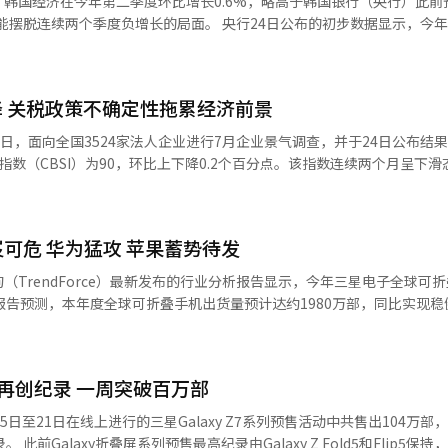
韩国经济在今年第二季度环比增长0.6%，略高于韩国银行（央行）此前
午后进一步上扬。市场普遍认为，此次大规模订单的成功签订，有望成为三
大集团下半年关注的重
负增长的局面。 央行24日公布的初步数据显示，今年第二季度
折点。
解决方案（DS）部门正在致力恢复存储芯片的竞争力。三星电子自199
环比增长0.6%。这一增幅不及去年第一季度的“惊喜增长”（1.2%），
高带宽存储器（HBM）竞争中近期遭SK海力士超越，失去今年第一季度的
顾近几个季度，韩国经济增长起伏较大，去年第二季度下滑0.2%，第三和第
各大领域来看，民间消费在乘用车、娱乐文化等的带动
 关税政策不确定性拖累经济前景
后，三星计划向英伟达供货该款12层堆叠HBM3E产品，并推进第六代
于健康保险支出增加，同比增长1.2%。出口方面，受半导体和石油化工产
危机，经营高
长3.8%，主要集中在原油和天然气等能源产品，增速低于出口。建筑投资
6日，面向全国3524家法人企业进行7月企业景气调查，并于24日公布结
刻反省出发，回归企业经营的本质，重建社会信任。 SK计划通过整合重叠
%；设备投资也以半导体制造设备和船舶等运输设备为中心下降1.5%。 从对第
数（CBSI）为90，环比上下降0.2个百分点。该指数连续两个月呈下滑
未来成长业务间的协同效应，来提升财务稳定性。主要投资方向包括以SK
出口（出口与进口之差）和内需各贡献0.3个百分点，尤其是内需较第一季度
性等多重因素影响下，韩国企业体感景气持续恶化。 CBSI作为反映企业对
及能源解决方案等新兴业务。 LG今年上半年未召开战略会议，但会
一步细分后，民间消费和政府消费对GDP增长的贡献各为0.2个百分点，
0，表示企业对经济状况的期待心理较过去（2003至2024年）平均水平
议上指出：“部分业务过度追求数量扩张和组织生存，导致竞争力下降，未
 从行业来看，制造业在计算机、电子和光学设备等带动
调查组组长李惠英（音）表示：“当前指数下行反映出企业对中美贸易摩
到最好，因此更应选择与集中。” 作为LG集团代表子公司的LG电子
售、餐饮住宿和房地产等行业回暖影响，总体增长0.6%。制造业和服务业
可危 华为猛攻 苹果蓄势待发
企业反映，由于外部环境不确定性加剧，出口合同延期或新订单有所减少。”
业务，转而聚焦核心成长动能暖通空调（HVAC）事业，并在6月收购挪
在建筑和土木工程全面萎缩的影响下，出现4.4%
比下降2.5个点，构成指数中的新订单（-0.8）、生产（-0.6）和产品库存（
TrendForce）最新发布的行业分析报告显示，今年三星电子全球可
业也由于电力需求减少，总体下降3.2%；农林渔业受渔业不振影响下降1
造业CBSI为88.7，得益于构成指数中的行业景气（+0.4）与资金状况（+
报告预测，本年度全球可折叠手机出货量预计达约1980万部，同比实现稳
I）增长率为1.3%，高于同期实际GDP增长率0.6%，显示国民实际购
。 数据显示，三星电子在可折叠手机领域的市场占有率
点达到86.8。从细分行业来看，制造业中的汽车、石油炼制与焦炭、电子·
的35.4%，下滑10个百分点，标志着全球可折叠手机市场从“一枝独秀”
业方面，信息通信业、建筑业景气将有所改善，电力、燃气与蒸汽供应行
信心指数（ESI）
预售再创纪录 一周突破百万部
34.3%的市场份额跃居全球第二位，与三星的差距缩小至约1个百分点。
除季节因素等的ESI循环变动指数为90.9，上升0.6个点。
升，分别从去年的6%和5.5%增长至今年的9.1%和7.6%。小米的市
日至21日在线上进行的三星Galaxy Z7系列预售活动中共售出104万部
其他中国品牌合计将占据8.5%的市场份额。 集邦咨询指出，尽管三星电子近
，其在2023