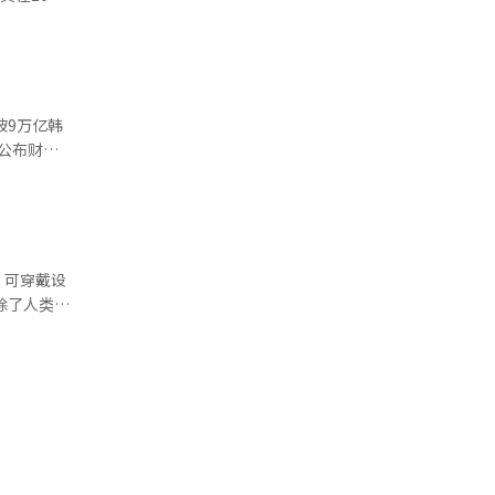
在日益激烈
的预售中售出
，届时将打
级似乎改变了
度和接受
士
轮的产业升
Galaxy
破9万亿韩
优雅的机身
在公布财报
加纤窄，
司第二季度
订阅该服务
业利润或分
扣券等多项
M需求大
、可穿戴设
、价格下
领域之广，
市场前景作
，小米的路
以及市场竞
为中
击，盈利能
与韩国企业
美国限制对
过无边界地
M3E产品