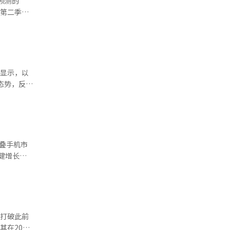
预测的
星电子摆
2年起长期
但较今年第
市场头把交
四季度均仅
品需求增长
受建筑和土
果显示，以
二
态势，反映
海力士为核
的-0.5
相比之
更加乐观，
能实现预
擦及美国关
分别继第一
 分产
威热水储能
-0.6）是
折叠手机市
.4%。另
0.1）改
健增长。
买能力有所
影像·通信
逐步转
业则因夏季
此外，荣
场占有率预
，打破此前