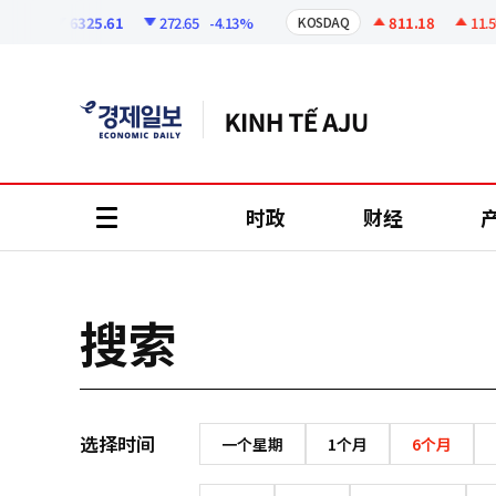
코
인
6325.61
272.65
-4.13%
811.18
11.59
PI
KOSDAQ
정
보
时政
财经
all
menu
搜索
选择时间
一个星期
1个月
6个月