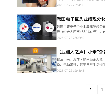
期推出的Galaxy Z7系列在
年8月进行为期一周的预售中售出102
2025-07-22 23:54:06
的市场竞争环境下，市场主导地
91万部。 本次预售中，Galaxy Z Fold7和Flip7的销售占比分别为60%和40%，其中Fold系列的占比由去年的40%上
破当前由三星、华为主导的竞争格局，为行业带来新变数。 集邦
升至今年的60%。过去Flip系列机
手机，预计将配备5.5英寸外屏
韩国电子巨头业绩现分化
这一局面。从颜色偏好来看，Fold
度，预计2026年将成为可折叠
认为，Galaxy Z Fold7和F
韩国主要电子企业本周起陆续公布
级和格局重塑。
Z Fold7折叠后厚度为8.9毫
元（约合人民币465.16亿元）
外观，即使折叠后也能提供类似直
时会如何回应也备受瞩目。与此
2025-07-22 23:08:50
仅1.25毫米。得益于其精巧的机身设计，更加贴
营业利润同比缩水近半。 据电子行业22日消息，SK海力士计划24日发布财报，LG电子25日披露第二季度业绩，三星
用户中有超半数加入了“新Galaxy
电子的财报发布时间则定在31日
可获得1年后返还设备时最高50
【亚洲人之声】小米"杂
别达到20.6109万亿韩元与9.0199万亿韩
福利。 目前，已完成预购的消费者可从今日起开始领取产品并激活新机。Galaxy Z Fold7和Flip7的全球正式发售日
期，则超过去年第四季度的8.08
谈及小米，现在可能已经无人能
期为7月25日，将在韩国、美国
增，SK海力士今年第一季度在全球DR
备、电动出行，甚至日常生活物件，因此难以把它定
高盛近日下调对SK海力士的投资
所有能用技术制造的东西”。从
2025-07-22 19:45:45
页
跌，导致SK海力士股价暴跌9%
让人感觉找出它尚未涉足的领域反而更快。 这种打破制造与流通界限的“杂货商”式战略
出说明。 LG电子本月初发布的第二季度初步财报显示，合并营收20.74万亿韩元，营业利润为6391亿韩元，分别较去
是独一无二的案例。与苹果、三
一
年同期下降4.4%和46.6%。
线完全不同。小米进军韩国市场后
争加剧下出现亏损。作为主力的家
上
1
国企业的石头科技正在试图在扫地
力明显下滑。 三星电子第二季度初步财报显示，营收74万亿韩元，营业利润4.6万亿韩元，同比减幅分别为0.1%和
形成竞争格局；比亚迪在新能源汽车
55.9%。设备解决方案（DS）
未在某一特定领域与韩国企业正
华出口HBM和AI芯片，导致业务