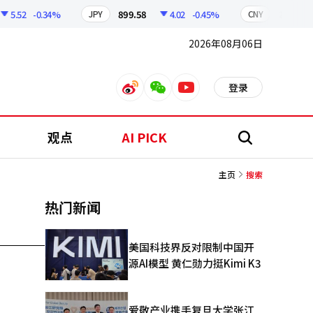
5.52
-0.34%
899.58
4.02
-0.45%
210.24
JPY
CNY
2026年08月06日
登录
weibo
weixin
youtube
观点
AI PICK
搜
索
主页
搜索
热门新闻
美国科技界反对限制中国开
源AI模型 黄仁勋力挺Kimi K3
爱敬产业携手复旦大学张江