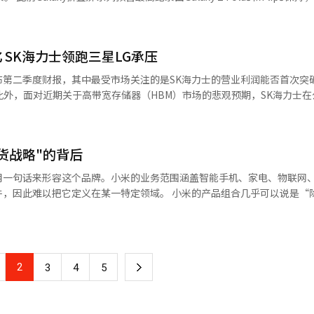
铰链设计、屏幕折痕优化以及产品形态创新等方面继续保持技术领先优势，但
万部。去年7月推出的前代机型Galaxy Z Fold6和Flip6在为期一周
位正在逐步削弱。并表示，科技巨头苹果或将于明年进军可折叠手机市场
咨询分析称，苹果有望在明年下半年推出首款可折叠
型的销量一直领先于价格更高的Fold系列，此次Galaxy Z Fold7的升
和7.8英寸内屏。苹果的入局将极大提升高端消费群体对可折叠手机的关注
 SK海力士领跑三星LG承压
7的秘影黑与暗影蓝最受欢迎，而Flip7则以暗影蓝、珊瑚红为人气款式。 业内人
手机实现大众化普及的关键时间节点，届时全球智能手机市场或将迎来新一
lip7的热销得益于硬件创新带来的轻薄折叠设计与强大的Galaxy AI功能。更纤薄的
第二季度财报，其中最受市场关注的是SK海力士的营业利润能否首次突
米，展开后厚度为4.2毫米，重量仅为215克。全新升级的21:9外屏尺寸与纤薄
。此外，面对近期关于高带宽存储器（HBM）市场的悲观预期，SK海力士
板智能手机的体验。升级后的Flip7配备超大视野智能外屏，屏幕黑边更
形成鲜明对比的是，三星电子与LG电子已经发布的初步财报显示，两家公
合手型，打字体验更为顺畅。 三星电子表示，在三星商城预购新机的
 AI订阅俱乐部”。用户在购买Galaxy Z Fold7和Flip7裸机的前提下，
。市场预期显示，HBM的强劲销售带动下，SK海力士第二季度营收与营
%的残值保证、三星Care+提供的损坏维修服务以及官方正品配件30%折
货战略"的背后
元，较去年同期分别增长25.5%和64.9%。 如果SK海力士营业利润达到预
28万亿韩元，再创历史新高。随着生成式人工智能（AI）的快速发展，HB
用一句话来形容这个品牌。小米的业务范围涵盖智能手机、家电、物联网
、英国等国家和地区陆续上市。
AM市场上首次超越三星电子，登上市场份额第一的宝座。 不过，全球投资银行
义在某一特定领域。 小米的产品组合几乎可以说是“除了人类，
评级，由“买入”调至“中性”，并预测明年HBM市场可能出现供过于求
汽车、吸尘器、台灯、体重秤、剃须刀、电动滑板车到熨斗，小米涉足的
。外界预计，SK海力士可能在24日的财报发表上回应这一观点，并就未来
，在全球电子与IT市场中也
星等著名智能手机制造企业，或三星电子、LG电子这类传统家电巨头相比
负责电视等产品的媒体解决方案（MS）部门在需求萎缩、LCD面板价格上涨
，最近在首尔汝矣岛新开的“小米之家”门店也清晰体现出这种独特氛围。 同
电业务则受到美国10%的普通关税和50%的钢铁相关产品关税的双重打
2
下
3
4
5
机器人市场上挑战三星电子和LG电子的地位；海信、TCL则在电视领域
领域对标现代、起亚；海尔则在家电市场与韩国本土品牌激烈竞争。 唯独小米并
部门向英伟达供应第五代HBM（HBM3E）12层堆叠产品的进度延迟，以及
一
面交锋。它的战略不是靠品牌影响力或用户忠诚度展开正面对抗，而是通
受到严重冲击。下半年英伟达中国特供AI芯片H20出口限制解除，以及HB