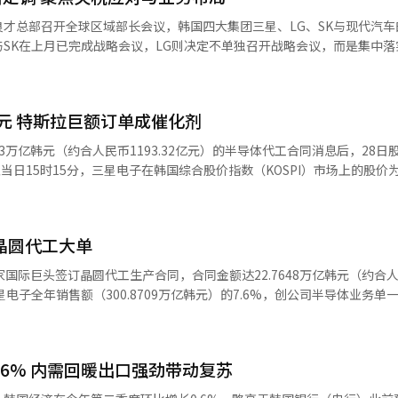
才总部召开全球区域部长会议，韩国四大集团三星、LG、SK与现代汽车
作品，收获良好反响。在此基础上，Naver Webtoon计划在韩国通
SK在上月已完成战略会议，LG则决定不单独召开战略会议，而是集中落
态，不仅展示现有漫画的精彩剪辑，还将推出全新原创短视频，强化平台差
提高产品竞争力，以及对非核心业务与新成长动力事业的重新布局等。 ◆四大
的网漫短视频功能“Helix Shorts”，电子书平台Ridi也于7月在日本
视频内容市场。
元 特斯拉巨额订单成催化剂
子在上月17日至19日召开为期三天的全球战略会议，主要经营高层与海
由会长崔泰源与SUPEX追求协议会议长崔昌源等核心高层领导出席经营战略会
万亿韩元（约合人民币1193.32亿元）的半导体代工合同消息后，28日
区域部长会议。现代与起亚目前在韩国、北美、中南美、欧洲、非洲·中
过去，现代与起亚每年定期召开上下半年共两次的总部会议，但近期通商
这是自去年9月5日以来，三星电子股价时隔约11个月再次重返7万韩元区间。 
急会议。本次会议由现代汽车全球首席运营官何塞·穆诺兹社长和起亚社
则表现疲软，下跌1.32%。同期，三星电子的成交量达到3144万股，是
元晶圆代工大单
电子去年总销售额（300.8709万亿韩元）的7.6%，是三星电子半导
期。现在美国已向各国通报具体关税比例，并计划在8月1日起正式施行，
斯拉
国际巨头签订晶圆代工生产合同，合同金额达22.7648万亿韩元（约合人民
社交平台X亲自确认与三星电子签订合同的事实。他表示：“三星在得克萨
避免受到冲击。美国对在越南生产的产品下月起征收20%的关税。 为最小化关
AI6芯片的生产，并同意配合最大化特斯拉的生产效率，我也会亲自视察
经营机密，合同签署对象及主要内容将不
全球生产基地。LG电子早在关税政策公布前就已制定多种应对方案。目前
家美国大型科技企业。本次合同的货量将由定于明年投产的美国得州泰勒
在田纳西州分别设有洗衣机与洗烘一体机工厂，并正在考虑扩大当地产能，
刚完成设计的AI5芯片。马斯克一系列关于双方合作的言论，进一步强化
用户帖文称：“165亿美元只是最低金
.6% 内需回暖出口强劲带动复苏
4.63万亿韩元，业界估计负责半导体业务的终端解决方案（DS）部门营
现代与起亚在关税实施前已加快出货，扩大当地库存，同时提高当地生产比
”此番言论可见，最终的交易规模有望远超公告中的金额。受此消息刺激
尽，原有应对手段效力下降，亟需制定新的战略。除此以外，此次会议还