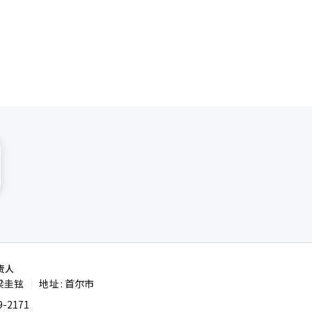
“小米技
业而言，小
挑战。
责人
梁圭铉
地址 : 首尔市
|
-2171