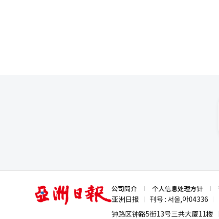
扩展消费者接触点来取得优势。它瞄准的战场
有望通过英伟达的质量认证，市
步于产品种类的扩张。它力图实
术”的生态系统中。从粉丝文化进阶为生态体系，
韩国市场演变为与特定企业的“
米代表一种前所未有的新型竞争对手。 在智能家居、移动出行、人工智能等IT框架转变的大潮中
商”企业构建的庞大生态系统，
亚
公司简介
个人信息处理方针
洲
亚洲日报
刊号 : 서울,아04336
|
|
日
报
钟路区钟路5街13号三共大厦11楼