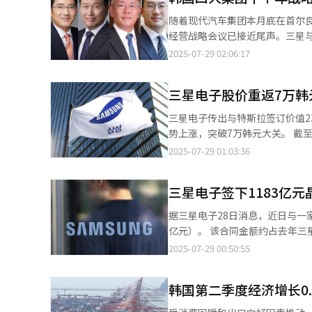
习惯。 此前，Naver Webtoon母公司Webtoon娱乐已于今年5月在北美平台推出“New & Hot”短视频功能，主要
随着现代汽车集团本月底在首尔良
通过预告片或精彩片段介绍现有漫画
经营战略会议已接近尾声。三星与
过“Cuts”进一步扩展服务形
划。 四大集团今年下半年的经营战略可以归纳为应对“关税战”、强化竞争力、业务“再平衡”三大重点，包括应对
2025-07-29 02:06:17
力。 随着10至20多岁年轻用户对短视频内容偏好的持续增强，业界正加快相关布局。Kakao娱乐今年4月在“Kakao
美国自下月1日起实施的相互关税、
Page”上线由人工智能（AI）生成
团战略成形 据韩国财界近日消息，三星、SK、现代汽车和LG自上月起陆续召开战略会议，探讨在前所未有的不确定
剧平台“Kanta”，积极抢占短
三星电子股价重返7万韩
性经营环境下的应对方案。三星电
席。SK则在上月13日至14日，
三星电子传出与特斯拉签订价值23
代汽车和起亚在本月底举行全球
势上涨，突破7万韩元大关。 截至当日15时15分，三星电子在韩国综合股价指数（KOSPI）市场上的股价为7.005万
印度与中国等地设有区域总部。
韩元，较前一交易日上涨6.3%。
2025-07-29 01:03:36
市场前景失稳，因此频繁召开紧
资金流向三星电子，SK海力士股价
持。 LG方面则决定不召开原计划由会长具光谟主持的战略会议，而是专注快速执行已制定的中长期战略。 ◆美国关
（260万股）的约12倍。 三星电子当日早盘前公告称，已与一家全球大型企业签订总额达22.7648万亿韩元的半导体
税压力迫近 韩国四大集团当前最大的经营课题是应对美国的相互关税。美国早在4月初已公布该政策，但原本仅象征
三星电子签下1183亿
代工供货合同。该合同金额约占三星
性征收10%的关税，并给予过渡
单一客户为对象的最大规模合约。 公告出于经营保密原因未公开交易方，但随后消息确认合作企业为特斯拉。特
据三星电子28日消息，近日与一家
税预计高达25%。 三星电子与LG电子主要在墨西哥设有家电与电视生产基地，但从韩国与越南等地出口至美国的产
首席执行官埃隆·马斯克也通过
亿元）。 该合同金额约占去年三星电子全年销售额（300.8709万亿韩元）的7.6%，创公司半导体业务单一客户订单
品也占有相当比重，因此预计会不可
的大型工厂专门负责特斯拉下一代
规模最高纪录。合同有效期至2033年12月31日。 三星电子表示，由于涉及
2025-07-29 00:50:55
税影响，两家公司计划灵活利用
速进展，这是一个关键步骤。” 马斯克补充称，目前三星正在生产AI4芯片，而台积电（TSMC）则会率先在中国台
予公开。业界推测，合同方为一
在美国南卡罗来纳州、LG电子
湾、随后在美国亚利桑那州生产刚
生产。 随着承揽晶圆代工大单，三星半导体部门能否摆脱业绩低迷状态、拓展业务布局备受关注。三星电子日前公布
上增设新厂。 现代汽车集团的区域部长会议同样把关税作为重点议题。现代汽车在最大市场美国自今年4月起就面临
星未来在AI芯片代工市场中占据战略地位的预期。 此外，马斯克还回复其他
韩国第二季度经济增长0
第二季度业绩，初步核实营业利润
25%的进口汽车关税。对此，
额，实际产量可能会高出数倍。
不足1万亿韩元。
策实施已逾三个月，库存消耗殆