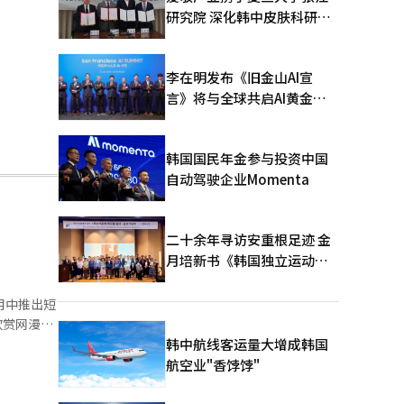
研究院 深化韩中皮肤科研合
作
李在明发布《旧金山AI宣
言》将与全球共启AI黄金时
代
韩国国民年金参与投资中国
自动驾驶企业Momenta
二十余年寻访安重根足迹 金
月培新书《韩国独立运动圣
地：向旅顺口追问历史》出
版
应用中推出短
式欣赏网漫。
现力与沉浸
韩中航线客运量大增成韩国
on还计划
航空业"香饽饽"
碎片化观看