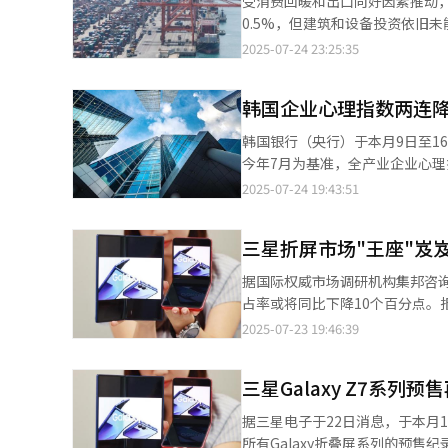
受消费回暖和出口向好因素推动，
仅上涨约2%的三星电子股价在
洲、印度等国内外主要市场环境的变化。 ◆竞争能力升级提速 提升服务与产品竞争力也是四
0.5%，但建筑和设备投资依旧未能摆脱连续两个季度
脱近期业绩低迷、开辟新局的转
点。三星电子负责核心事业的设备
韩国实际国内生产总值（GDP）
2025-07-24 23:25:35
稳居全球DRAM市场首位，但在
一季度的-0.2%有所回升。回
椅。 为此，三星在第二季度推出经过重新设计的第五代HBM（HBM3E）12层堆叠产品，并已成功搭载至超威半导体
增长0.1%，今年第一季度则再次录得负增长（-0.2%）。 从
韩国企业心理指数两连降
与博通的新一代AI加速器中。此
下增长0.5%；政府消费主要由
HBM（HBM4）在年底前实现量产。 SK方面，面对上月爆发的SK电讯USIM信息泄露事件所带来的信任
推动，总体增长4.2%；进口增
韩国银行（央行）于本月9日至1
层在战略会议中形成共识，认为必须从深
木工程萧条影响，总体环比下降1.5
今年7月为基准，全产业企业心理指
业务、内部化优质资产、最大化
季度GDP增长的拉动作用来看，净
出在全球经济疲软及美国关税政策不确定
2025-07-24 19:43:51
心的半导体价值链、数据中心等AI基础设施，以
个百分点出现明显改善。对内需进
宏观经济认知的重要指标，高于10
长具光谟在3月的子公司社长会
下，建筑投资和设备投资则分别拉低增长0.2和0.1个百分点。
低于100则相反。央行经济心理
期的业务组合高端化。我们无法在所有领域都做
下增长2.7%；服务业受批发零
三星折屏市场"王座"岌岌
税政策不确定性的担忧。部分受访
已在今年4月退出电动汽车充电桩
季度出现-0.6%和-0.2%的负增长后，成功实现反弹。 此外，建筑业
业来看，制造业CBSI为91.9，环
据国际权威市场调研机构集邦咨询（
解决方案企业OSO集团。
的大幅下滑；电力、燃气和供水行
导致CBSI下降的主因。反之，非制
占率或将同比下降10个百分点。
外，第二季度实际国民总收入（GD
善，环比上升1.3个百分点。 8月全产业CBSI预测值为88.4，制造业为91，分别环比下降1和2.4个百分点，而非制造
然而，长期领跑该领域的三星电子或将面临市场份额显著下滑
2025-07-23 19:46:39
提升。
业预计环比小幅上涨0.1个百分
预计将从去年的45.2%降至今年
设备等将延续低迷态势。非制造
向“群雄逐鹿”的竞争格局。 报告指出，华为的强势崛起以及中低价位可折叠手机需求扩张是导致三星份额下滑的主
高温带来的制冷需求激增而表现良好。 此外，在BSI基础上反映消费者动向指数（CSI）的7月经济
三星Galaxy Z7系列
要原因。集邦咨询预计，华为将以
环比上升0.1个点，达 92.9。排
耀和联想的市场份额也将实现显著提
据三星电子于22日消息，于本月15
计将从3%提升至5.1%，OPPO、vivo等
所有Galaxy折叠屏系列的预售纪录。 此前Galaxy折叠屏系列预售最高纪录由Galaxy Z Fold5和Flip5保持