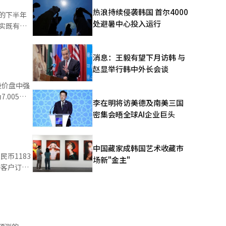
热浪持续侵袭韩国 首尔4000
的下半年
处避暑中心投入运行
实既有计
异化竞争
集
推出全球短
消息：王毅有望下月访韩 与
赵显举行韩中外长会谈
外法人出
议。 现
股价盘中强
东、亚太、
李在明将访美德及南美三国
环境剧变，
随着
密集会晤全球AI企业巨头
长宋虎声主
SK海力士
体业务中以
对韩征收关
中国藏家成韩国艺术收藏市
币1183
场新"金主"
斯州新建
产线，加
，三星电子
市工厂负责
在闲置土地
市场对三
业利润可能
重。随着政
，原本盘初
计划讨论欧