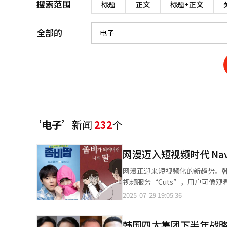
搜索范围
标题
正文
标题+正文
全部的
‘电子’
新闻
232
个
网漫迈入短视频时代 Nave
网漫正迎来短视频化的新趋势。韩国
视频服务“Cuts”，用户可像观看I
目前，网漫主要以竖向滚动的形式
2025-07-29 19:05:36
感，成为区别于传统阅读方式的最大
推出仅在“Cuts”独家上线的原创内容，丰富用户的观看
韩国四大集团下半年战略
的日常搞笑短剧《金爱耸的一天