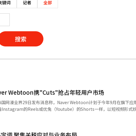
关键词
记者
全部
搜索
r Webtoon携"Cuts"抢占年轻用户市场
网漫业界29日发布消息称，Naver Webtoon计划于今年9月在旗下
nstagram的Reels或优兔（Youtube）的Shorts一样，以短视频形
阅读，而“Cuts”将以动画视频形式呈现漫画内容，进一步强化画面表
亮点。除了以短视频形式展现现有作品的精彩片段外，Naver Webto
体验。 首批上线作品包括人气漫画《我的僵尸女儿》衍生
定调 聚焦关税应对与业务布局
》，以猫咪角色“爱耸”为主角展开，内容轻松诙谐，契合短视频用户的