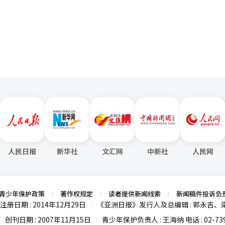
，是“尽可能多的现实生活体验”本身。 小米的这一尝试，并非仅仅止
页
场对于三星业绩反弹抱有期待。
现物联网、云连接等软硬件整合，并尝试把生活中的每一个瞬间都打包进
小米不断向更高维度迈进。 这种毫不设限的扩张战略，目前尚未在
正面对决”，但实际上已经悄然渗透至人们的日常生活之中。对于韩国企
，小米这家“杂货
是否会在未来的某一天改变韩国市场格局，已经成为韩国企业无法轻视的
人民日报
新华社
文汇网
中新社
人民网
青少年保护政策
著作权规定
读者提供新闻线索
新闻稿件投诉负
注册日期 : 2014年12月29日
《亚洲日报》发行人及总编辑 : 郭永吉、
|
创刊日期 : 2007年11月15日
青少年保护负责人 : 王海纳 电话 : 02-739
|
|