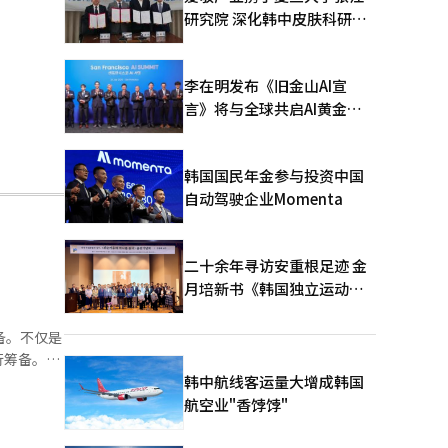
研究院 深化韩中皮肤科研合
作
李在明发布《旧金山AI宣
言》将与全球共启AI黄金时
代
韩国国民年金参与投资中国
自动驾驶企业Momenta
二十余年寻访安重根足迹 金
月培新书《韩国独立运动圣
地：向旅顺口追问历史》出
版
备。不仅是
行筹备。尤
韩中航线客运量大增成韩国
等行业正加
航空业"香饽饽"
主要免税店