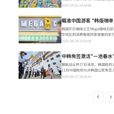
中国团体旅游市场，乐天免税店
中国游客数量有望大幅增加。 韩华投资证券分析师朴秀英（音）指出，乐天观光开发8月赌桌投注额和客流量均创历
规格包装设计，便于外籍顾客随身携带。 此外，乐天玛特还将推出“海之源”系列海苔零食新
2025-09-02 19:54:09
则计划通过中国当地办事处，与
史新高。9月新增赌桌投入使用后
以鳀鱼、坚果等为主要原料，风
中心模式，专注于吸引小规模高单价团体。 为加强沉浸式购物体验，乐天免税店计划年
高投注限额提升至1亿韩元，并推
客免签入境政策正式实施后，预计外
Avenue）进行翻新，并引入AI翻译服务。 与来韩中国游客达到顶峰的2010年代中期不
预计将在国庆期间吸引更多中国游客。 济州天城赌场自2021年开业以来，曾受疫情冲击经历两年
瞄准中国游客 "韩版瑞幸
因其即食性强、口味接受度高，
个体为中心，免税店遭遇挑战。
仅在30至40亿韩元区间徘徊。
产品去年已跃居该品类销量前列，今年1至8月期间
客相关的收益中却逐渐被边缘化。 免税店业界相关人士表示，期待中国团队游客免签入境政策可以成为韩国旅游
韩国平价咖啡之王Mega咖啡日
破100亿韩元，去年8月攀升至3
韩妆专项促销活动。其旗下健康美容门
苏转折点的同时，必须伴随消费
华地区的消费者提供更便捷的支付体验。 Mega咖啡近来持续扩大“Mega Concert”等
的韩妆品牌产品实行优惠销售。 为进一步提升外籍顾客购物体验，乐天玛特还计划于本月底前，在首尔站店、永宗岛
现火爆信号。由于价格竞争力在
和影响力不断上升，为应对日益
2025-08-29 22:53:09
店等十余家外籍顾客较为集中的门店
压，考虑到政策开始实施至游客正
销售额。 本次接入支付宝后，Mega咖啡将同时支持全球17种跨境电子支付方式，覆盖用户约17亿人。业界分析称，
利性与商品辨识度。
正式会议前后才会产生实质性影
即将从下月起实施的中国团队游客
中韩免签激活"一池春水
对中国团队游客实施免签入境政
据航运业界27日消息，韩国政府
11月中国政府允许韩国公民免
有望推动韩中之间客轮及世界邮轮业务复苏，尤其为
2025-08-27 18:26:43
页
国团体游客推行的免签政策，预
中客轮曾一度停运，直至2023年8月方恢
一
月，往来于青岛、威海、石岛等七座
上
1
次）的一半水平。此外，今年从仁
停靠仁川港。IPA相关负责人表
随着近期团体游客数量逐步增加，韩