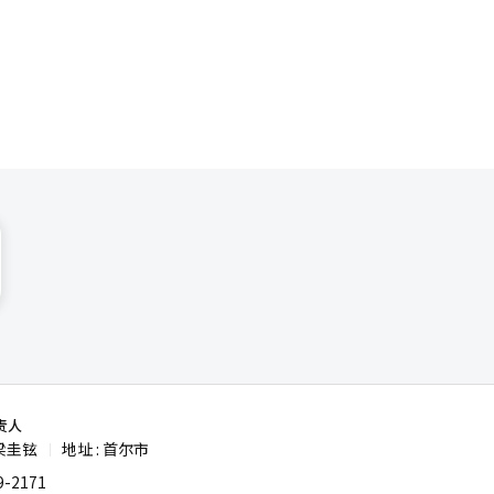
游客欢迎
极宣传包括
责人
梁圭铉
地址 : 首尔市
|
-2171