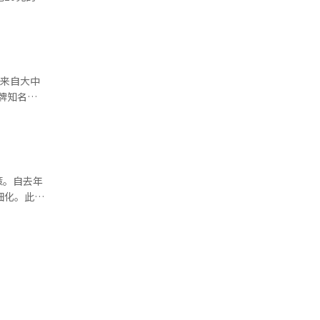
新罗免税店
团体游客为
已将单桌最
中国团队游
166张，
食
店，海苔类
在与外国游
5月首次突
为来自大中
消费者欢迎
指标并未出
免令游客承
利性来提高
优化购物便
）领导人非
月30日，
策。自去年
细化。此举
情影响，韩
.2万人
轮则无一艘
线范围。