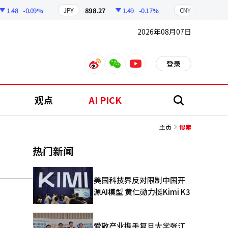
1.48
-0.09%
898.27
1.49
-0.17%
210.99
JPY
CNY
2026年08月07日
登录
weibo
weixin
youtube
观点
AI PICK
搜
索
主页
搜索
热门新闻
美国科技界反对限制中国开
源AI模型 黄仁勋力挺Kimi K3
爱敬产业携手复旦大学张江