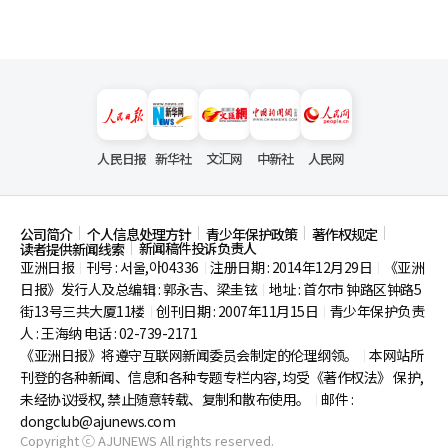
人民日报
新华社
文汇网
中新社
人民网
公司简介
个人信息处理方针
青少年保护政策
著作权规定
新闻稿件投诉负责人
读者提供新闻线索
亚洲日报
刊号 : 서울,아04336
注册日期 : 2014年12月29日
《亚洲
|
|
|
日报》发行人及总编辑 : 郭永吉、梁圭铉
地址 : 首尔市
钟路区钟路5
|
街13号三共大厦11楼
创刊日期 : 2007年11月15日
青少年保护负责
|
|
人 : 王海纳 电话 : 02-739-2171
《亚洲日报》将遵守互联网新闻委员会制定的伦理纲领。
本网站所
|
刊登的各种新闻、信息和各种专题专栏内容, 均受《著作权法》
保护,
未经协议授权, 禁止随意转载、复制和散布使用。
邮件 :
|
dongclub@ajunews.com
Copyright ⓒ AJUNEWS All rights reserved.