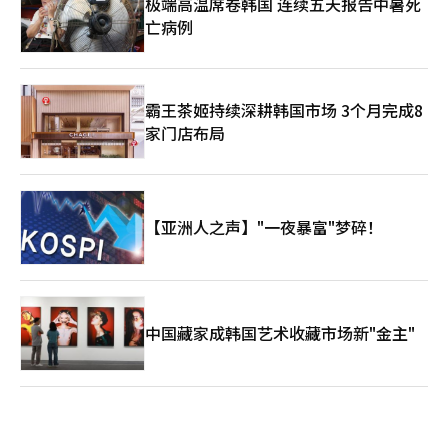
极端高温席卷韩国 连续五天报告中暑死
亡病例
霸王茶姬持续深耕韩国市场 3个月完成8
家门店布局
【亚洲人之声】"一夜暴富"梦碎！
中国藏家成韩国艺术收藏市场新"金主"