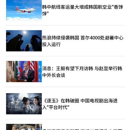
韩中航线客运量大增成韩国航空业"香饽
饽"
热浪持续侵袭韩国 首尔4000处避暑中心
投入运行
消息：王毅有望下月访韩 与赵显举行韩
中外长会谈
《逐玉》在韩破圈 中国电视剧出海进
入"平台时代"