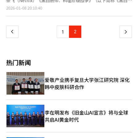
奈飞（Netflix）《黑白厨师：料理阶级战争》（以下简称《黑白厨
识，显示出韩式调味料与传统酱类在海外市场具备进一步拓展的潜
叙事、表演与情绪表达上打动观众、引发共鸣，才能沉淀为反复观
庚杓主演的《卧底洪小姐》排名第6位。
师》）第二季热播之后，MBN于7日宣布，预计于下月推出韩国烘
页
2026-01-08 20:10:40
力。 韩国美食的全球热潮与食品出口规模的持续扩大相互呼应。
看与讨论的经典佳作。 总而言之，韩国OTT系列作品的持续深化
焙生存综艺《烘焙天下》（音译）。该节目将集结来自全国各地及
据韩国农林畜产食品部与韩国贸易协会近期数据，去年韩国对美食
与短剧的高速扩张，并非对立关系，而是共同推动影视内容发展的
海外的烘焙师与甜点大师展开竞技，食品及流通业界普遍认为，这
一
品出口额达18亿美元，同比增长13.2%。其中零食类（2.6亿美
重要动力。此外，短剧有望今年在韩国市场进一步扩张，成为连接
有望为韩国烘焙与甜点市场注入新活力。 值得关注的是，《烘焙
元）、方便面（2.5亿美元）、大米加工食品（1.5亿美元）、酱料
内容产业与移动用户的重要桥梁。不过，用户在享受短剧带来的高
天下》的评审阵容包括曾出演《黑白厨师》第一季的主厨权成俊
类（9000万美元）和饮料（9000万美元）成为增长主力，尤其是
上
2
下
1
密度叙事与即时满足感的同时，也需警惕“无限续集”带来的生活
（音），以及知名饮食研究所代表卢熙英（音），使节目尚未开播
酱料类产品，在韩餐文化传播的带动下保持稳定增长。欧洲市场同
节奏紊乱。
便成为业界和观众的关注焦点。 虽然节目收视前景尚不明朗，但
样增势显著，去年韩国农水产品对欧出口额达9.0646亿美元，同比
一
考虑到近期《拜托了冰箱》《黑白厨师》等厨艺类综艺持续走热，
增长22.8%，近五年年均增长率高达13.1%。方便面、紫菜、辛奇
业内人士认为，流通企业将密切关注节目的影响力，提前布局，与
位列出口前茅，即食食品、健康食品与冷冻食品出口量也持续攀
页
具备潜力的甜点师及品牌展开合作。 与此同时，新颖独特的烘焙
升。 家指出，韩国美食出口的扩大离不开持续升温的韩国文化热
热门新闻
和甜点创意也有望引领新的潮流。不过业内人士指出，考虑到可能
潮。从K-Pop、韩剧、电影到料理综艺，韩国饮食文化通过全球平
出现的抄袭争议，相关企业未来更倾向于通过正式合作进行品牌营
台不断展现在国际观众面前。例如，奈飞料理综艺《黑白大厨：料
销，而非直接照搬食谱。 此前，《黑白厨师》中主厨权成俊制作
理阶级大战》第一、二季上线后，持续位居全球非英语综艺收视榜
爱敬产业携手复旦大学张江研究院 深化
的提拉米苏在节目播出后实现商品化，由便利店品牌CU推出两款
首，再度提升了国际社会对韩国料理的关注。 韩国文化体育观光
韩中皮肤科研合作
板栗提拉米苏甜点，包括提拉米苏杯和提拉米苏面包，销售成绩亮
部日前发布的《2025年海外韩流实态调查》显示，在有过韩流体
眼。其中，提拉米苏杯销量达250万份，提拉米苏面包销量达185
验的受访者中，提及韩国时最先联想到的形象，K-Pop以17.2%居
万份。此外，线上商城SSG.com与《黑白厨师》参演主厨朴俊雨
首，韩国美食则以13.2%位列第二，意味着韩国美食已不再仅是影
（音）合作，自上月起独家销售法式蛋白霜蛋糕新品Merveilleux
视作品中的点缀或旅行体验，而是被视作代表韩国的核心文化资产
White和Merveilleux Dark。 与此同时，自上月16日开播以来，
李在明发布《旧金山AI宣言》将与全球
之一。 酱腌鸡蛋的流行，标志着韩国美食国际传播进入新阶段。
《黑白厨师》第二季已连续两周登上奈飞非英语全球电视节
共启AI黄金时代
若说辣炒年糕和紫菜包饭开启了海外市场的大门，那么酱腌鸡蛋则
目“TOP 10”榜首，参演厨师的人气随之飙升。韩国餐厅预约平
在最日常的“家常小菜”领域，印证了韩国美食持续渗透的潜力。
台Catch Table数据显示，相关出演厨师的餐厅预约量较播出前增
韩国美食逐渐从“尝鲜型消费”转向“日常型消费”，成为生活方
长约3.5倍，热度呈现快速上升态势。
式的一部分。