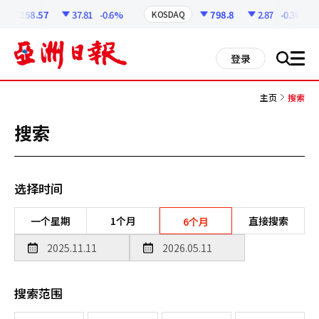
코
인
6258.57
37.81
-0.6%
798.8
2.87
-0.36%
KOSDAQ
정
보
all
登录
搜
men
索
主页
搜索
搜索
选择时间
一个星期
1个月
直接搜索
6个月
搜索范围