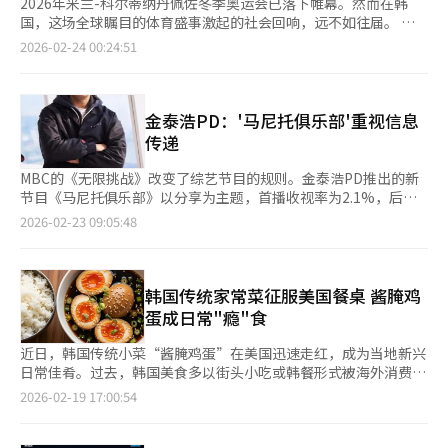
2026年米兰-科尔蒂纳丹佩佐冬季奥运会已落下帷幕。然而在韩
国，这场全球瞩目的体育盛事激起的社会回响，远不如往届。 曾
几何时，奥运赛季是韩国社会共振的节点。街头的欢呼、深夜全家
2026-02-24 00:24:51
围坐电视机前、便利店啤酒货架被抢空，这些场景构成了一代韩国
人的集体记忆。但在此次冬奥会期间，首尔街头与往日无异，酒吧
餐厅未见人潮，外卖平台订单量也未现峰值。“奥运经济”的齿
轮，这次几乎没有转动。 本届赛事由韩国电视台JTBC独家播出，
金泰浩PD：'马尼托俱乐部'重视信息
KBS、MBC、SBS三大传统电视台均未获得转播权。这种独播模式
传递
早在开赛前，就将大量潜在观众拒之门外。雪上加霜的是，韩国与
意大利存在8小时时差，多数核心赛事集中在本地时间凌晨播出。
MBC的《无限挑战》改变了综艺节目的规则。金泰浩PD推出的新
对普通上班族和学生而言，熬夜观赛的成本过高。 历届奥运期
节目《马尼托俱乐部》以分享为主题，首播收视率为2.1%，后降
间，韩国餐饮、零售与外卖平台通常会出现阶段性销售高峰。但据
至1.6%。金PD表示：“我们不追求高收视率，而是希望传递分享
2026-02-23 09:05:48
业内人士透露，今年相关联动几乎付之阙如。旅游业方面，赴意大
的信息。” 金PD在节目初期反应不佳时，灵活调整方向。他
利旅行的预订未现亮眼数据，国际航班客座率虽有小幅提升，但主
说：“我们希望节目能让观众轻松共鸣，而不是追求刺激。”节目
要来自运动员团组的集中出行，而非普通民众的出游需求。 然
在周日晚播出，金PD计划调整节奏和内容，以适应观众需求。 节
而，若将一切归因于转播权与时差，未免失之简单。韩国社会当下
目以“礼物”为起点，第一季嘉宾包括Jennie、德克斯、秋成勋
韩国传统家常菜征服美国餐桌 酱腌鸡
的经济压力与疲惫感，同样在无声中消解着公众对集体狂欢的欲
等。第二季则以“手工制作”为主题，嘉宾有高允贞、郑海仁等。
蛋成日常"瘾"食
望。当个体生活的重量已足够沉重，一场远在欧洲的冰雪赛事，便
金PD表示：“我们希望通过手工制作展现真诚。” 金PD解释了为
难以成为情绪的出口。同时，年轻一代习惯在社交平台捕捉赛事精
何选择熟悉的嘉宾：“熟悉的嘉宾能带来经验和化学反应。”他还
近日，韩国传统小菜“酱腌鸡蛋”在美国迅速走红，成为当地新兴
华，而非坐在电视机前追完整场直播，这次平台分散难以形成往日
提到节目采用分期制，以便探索不同形式的内容。 金PD认为观众
日常佳肴。过去，韩国美食多以街头小吃或韩餐形式被海外消费者
那种全民共鸣的声浪。 综合来看，媒体独占、收视门槛、时差壁
反馈对节目发展至关重要：“观众是我们的‘大股东’，他们的意
认知，如今逐步融入美国家庭的日常饮食餐桌。 近期，美国各大
2026-02-19 17:00:54
垒与冷却的社会情绪，在本届冬奥会中形成叠加效应。曾属于全民
见能帮助我们改进节目。” 金PD成立的TEO公司已有5年，他希
社交媒体（SNS）上涌现出大量关于制作酱腌鸡蛋的短视频与食谱
的奥运，如今正悄然退行为少数观众的关注。
望通过多样化的内容开创新的时代。他说：“我们希望创造出新
分享。其制作方法简便易行，将半熟鸡蛋剥壳后，浸入以酱油为主
的‘时代’，就像‘黑白厨师’开启了料理节目的新时代。” ※