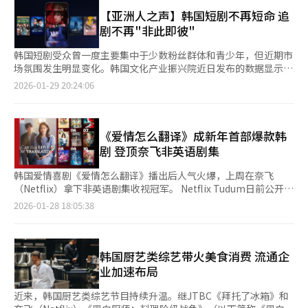
的腌料中，冷藏四小时即可食用。由于步骤简单、成功率高，即便
本报道经人工智能（AI）系统翻译与编辑。
是烹饪新手也能轻松上手，成为其迅速走红的重要原因。在美国，
【亚洲人之声】韩国短剧不再短命 追
酱腌鸡蛋被称为“Mayak Egg”，“Mayak”源自韩语“毒药”的
剧不再"非此即彼"
发音，意味着吃上一口便会上瘾。 此前，《纽约时报》《华盛顿
邮报》等主流媒体介绍过酱腌鸡蛋的制作方法，近来，相关搜索量
韩国短剧受众曾一度主要集中于少数粉丝群体和青少年，但近期市
与话题热度再次显著上升。在以年轻用户为主的 Instagram 和
场氛围发生明显变化。韩国文化产业振兴院近日发布的数据显示，
TikTok 平台上，部分酱腌鸡蛋食谱视频播放量已突破数十万次。
50多岁人群中有64%、60多岁人群中56%经常观看短剧。随着观
2026-01-29 20:24:06
业界分析指出，酱腌鸡蛋的流行反映出韩国美食在海外消费结构上
看短视频逐渐成为日常习惯，短剧正快速进入各年龄层的日常生
的转变。过去，美国市场对韩国料理的关注多集中于辣炒年糕、紫
活。 以竖屏形式，每集时长约2至3分钟，多集连载的短剧逐渐成
菜包饭、韩式烤牛肉、炸鸡等标志性菜品。自2020年起，随着韩
为继电视剧、综艺节目之后的新型内容形态。短剧的特点为情节更
国街头小吃文化兴起，辣炒年糕进入美国大型超市的冷冻食品区，
为紧凑、反转更为频繁，从而使用户“上瘾”。 中国是最早实现
《爱情怎么翻译》成新年首部爆款韩
紫菜包饭也以“韩式寿司”之名实现本土化销售。此外，结合炸鸡
短剧商业化的国家。过去几年，短剧在中国完成了从流量试水到稳
剧 登顶奈飞非英语剧集
与啤酒的“炸啤”文化，也借助韩剧与综艺的传播，迅速渗透至美
定变现的跨越，围绕知识产权（IP）开发、付费模式和平台生态形
国的体育酒吧与餐车市场。这类菜品多以外食或即食形式被消费，
成了较为完整的产业链。顺应这一趋势，韩国相关制作公司开始加
韩国爱情喜剧《爱情怎么翻译》播出后人气火爆，上周在奈飞
对提升韩国美食的国际知名度起到了关键作用。 相比之下，酱腌
快布局本土市场，主动引进和孵化短剧IP，尝试以更高质量的制作
（Netflix）拿下非英语剧集收视冠军。 Netflix Tudum日前公开的
鸡蛋的走红则得益于极简的制作流程。与工序复杂的紫菜包饭、韩
与演员阵容，缩小与中国市场之间的差距。 同时，韩国长视频行
奈飞节目收视统计显示，本月19日至25日，《爱情怎么翻译》累
2026-01-28 18:05:38
式拌饭、烤牛肉等传统韩餐相比，酱腌鸡蛋无需开火、失败率低，
业依旧保持强劲竞争力。Netflix Tudum日前公开的奈飞节目收视
计观看次数达到900万次（计算方法：播放总时长除以剧集时
堪称“韩餐入门首选”。同时，免加热、可冷藏保存的特性，也使
统计显示，本月19至25日，《爱情怎么翻译？》累计观看次数达
长），在非英语节目中居首。 《爱情怎么翻译》在哥伦比亚、玻
其更容易融入美国家庭的日常饮食。此外，搭配蛋黄酱、凉拌沙拉
到900万次，在非英语节目中居首。OTT平台持续推出高质量剧
利维亚、韩国等15个国家（地区）登顶排行榜，在全球60个国家
等美式改良吃法，进一步拓宽了消费人群。 酱腌鸡蛋的流行，也
集，证明完整叙事与沉浸式观看仍保持稳固市场。这也意味着，短
（地区）进入排行榜前10位。 本月16日在奈飞上线的《爱情怎么
韩国厨艺类综艺带火美食消费 流通企
将韩国传统发酵调味料“酱油”带入了海外消费者的视野。过去，
剧的崛起并非取代长视频，而是与之并行发展的全新赛道。此外，
翻译》讲述多语种翻译周浩镇（金宣虎饰）在担任全球顶级明星车
业加速布局
韩式辣椒酱借助辣炒年糕、韩式拌饭等菜品，成为颇具代表性的韩
短剧为新人导演、编剧以及尚未获得主流资源的演员提供了更多机
茂熙（高胤祯饰）的翻译时展开意外恋情的故事。 此外，在奈飞
餐调味料，而酱油则多作为隐形调味料点缀菜肴。如今，在酱腌鸡
会。 笔者认为，长远来看，视频内容的价值并不取决于篇幅长
非英语节目中，奈飞原创综艺《单身地狱》第5季排名第2位，金惠
近来，韩国厨艺类综艺节目持续升温。继JTBC《拜托了冰箱》和
蛋的风潮带动下，酱油作为核心调味料，逐渐被海外市场所重新认
短，而在于质量与情感渗透力。无论是短剧还是长篇剧集，唯有在
渊和朴所罗门主演的《今天开始是人类》排名第5位，朴信惠和高