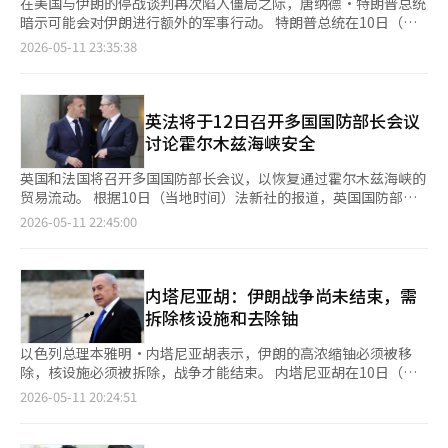
在美国与伊朗的停战谈判再次陷入僵局之际，唐纳德·特朗普总统
暗示可能会对伊朗进行额外的军事行动。 特朗普总统在10日（当
地时间）接受美国时事节目《全面测量》（Full Measure）采访时
2026-05-11 23:35:38
表示：“我们可以在两周内对伊朗的所有目标进行攻击。”他指
出：“我们曾有特定的目标，其中约70%已经完成，但仍有其他目
标可以攻击。”他补充道：“即使不这样做，这也只是收尾工作，
他们重建需要数年时间。” 特朗普的发言是在被问及“是否可以
英法将于12日召开多国国防部长会议
认为战斗行动已经结束”时作出的。他表示：“不，我没有这样
讨论霍尔木兹海峡安全
说。我说他们已经失败，但这并不意味着结束。” 在特朗普对美
国停战提议的伊朗回应表示不满后，外界普遍认为谈判实际上已回
英国和法国将召开多国国防部长会议，以恢复通过霍尔木兹海峡的
到原点，而他在采访中再次提及可能重启战斗的可能性，使得围绕
贸易流动。 根据10日（当地时间）法新社的报道，英国国防部在
战争的不确定性进一步加大。 特朗普还在当天通过社交媒体Truth
当天的声明中表示，英国国防部长约翰·希利与法国国防部长卡特
2026-05-11 22:45:00
Social表示：“我刚刚阅读了来自伊朗所谓‘代表’的回复，我对
琳·博特朗将于12日共同主持首届多国任务的国防部长会议，预计
此不满意，完全无法接受。” 此外，特朗普在采访中重申，确保
将有40多个国家参与。 此次会议将以视频形式进行，讨论可持续
伊朗获取高浓缩铀是关键任务。他表示：“我们终将获得他们的
停火后的霍尔木兹海峡航行保护军事计划。这是上个月在伦敦举行
铀，我们正在监视。”他还提到：“如你所知，我成立了太空军，
的为期两天的英法主导的霍尔木兹海峡军事工作会议的延续，韩国
内塔尼亚胡：伊朗战争尚未结束，需
他们正在监视这一切。”关于太空军的监视能力，他警告道：“如
也参与了该会议。 希利部长表示：“我们正在将通过霍尔木兹海
拆除核设施和去除铀
果有人接近，我们可以知道他们的姓名、地址和徽章号码，只要有
峡的航运信任恢复的外交协议转化为切实的军事计划。” 此次讨
人靠近，我们就会知道，并将其摧毁。” 以色列也针对伊朗铀进
论是在英国和法国向中东派遣军舰的背景下进行的。上周末，法国
以色列总理本雅明·内塔尼亚胡表示，伊朗的高浓缩铀必须被移
行施压 以色列总理本雅明·内塔尼亚胡也发表了类似的言论，施
已将核动力航空母舰“戴高乐”号派往该地区，英国则宣布将派遣
除，核设施必须被拆除，战争才能结束。 内塔尼亚胡在10日（当
压伊朗。他在接受美国CBS电视台时事节目《60分钟》采访时表
驱逐舰“HMS德拉根”。 两国表示，此次部署是为了支持海运保
地时间）接受美国CBS电视台《60分钟》节目采访时表示：“我认
2026-05-11 20:24:51
示：“我认为这场战争取得了许多成果，但并未结束，因为仍有核
护的国际任务的前期部署。英国国防部发言人表示，HMS德拉根的
为这场战争取得了许多成果，但并未结束。”他指出：“因为还有
物质和浓缩铀需要从伊朗运出。” 他还提到关于高浓缩铀的问
派遣是为了在情况允许的情况下，确保英国为霍尔木兹海峡的安全
核材料和高浓缩铀需要被运出伊朗。” 他还提到：“仍然存在需
题：“只需进入并取出即可。”但对于以色列或美国特种部队的具
提供支持的谨慎计划的一部分。 与此同时，伊朗对此计划表示强