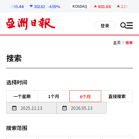
코
인
6295.44
302.82
-4.59%
801.66
2.07
+0.26
KOSDAQ
정
보
all
登录
搜
men
索
主页
搜索
搜索
选择时间
一个星期
1个月
直接搜索
6个月
搜索范围