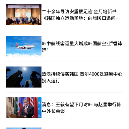
二十余年寻访安重根足迹 金月培新书
《韩国独立运动圣地：向旅顺口追问历
史》出版
韩中航线客运量大增成韩国航空业"香饽
饽"
热浪持续侵袭韩国 首尔4000处避暑中心
投入运行
消息：王毅有望下月访韩 与赵显举行韩
中外长会谈