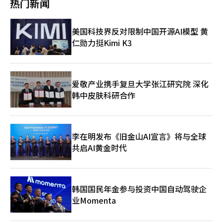
热门新闻
平主席在北京举行历史性会谈之前，我将访问日本和韩国进行一系
在给予外交努力所有可能的机会。”同时，他补充道：“特朗普总
列会谈"。 他表示，"周二（12日）将在东京与高市早苗首相、片
统显然已做好准备，随时对伊朗采取军事行动。”
山聪财政大臣及其他政府和民间代表会面，讨论美日经济关系"。
美国科技界反对限制中国开源AI模型 黄
接着他说，"周三（13日）我将前往首尔，目的是与中国的何立峰
仁勋力挺Kimi K3
副总理会谈"。因此，贝森特部长与何副总理的预备会晤将在首尔
而非北京举行。 中国方面也确认了为美中预备谈判而进行的韩国
行程。中国商务部发言人在其官网上表示，"根据中美双方的协
商，何立峰中国国务院副总理将于12日至13日访问韩国，与美方
进行经济和贸易谈判"。 商务部表示，"双方将根据两国领导人在
爱敬产业携手复旦大学张江研究院 深化
釜山峰会及多次通话中达成的重要共识，进行相互关注的经济和贸
韩中皮肤科研合作
易问题的谈判"。※ 本报道经人工智能（AI）系统翻译与编辑。
李在明发布《旧金山AI宣言》将与全球
共启AI黄金时代
韩国国民年金参与投资中国自动驾驶企
业Momenta