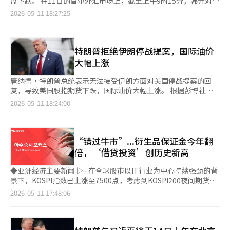
盘下跌。 在11日的首尔外汇市场上，截至上午9时15分，韩元对美
税、取消长期持有特别扣除等问题，郑元浩都无法给出答案。”他
除对伊朗船只和港口的封锁。 而在核问题上，伊朗则提议在解除
元汇率为1467.9元。当天汇率以1466.0元开盘，下跌5.7元后呈现
2026-05-11 18:27:25
补充道：“如果李在明和郑元浩的组合真的成立，那么那一天将是
经济制裁后进行为期30天的谈判，并表示将部分高浓缩铀稀释，其
平稳走势。 11日（当地时间），伊朗通过中介国巴基斯坦向美国
首尔房地产危机的高潮。”他称此次地方选举是结束李在明房地产
余部分转移至第三国。然而，伊朗希望的铀浓缩中止期限短于美国
提出了一份提案，内容包括：立即停火、停止美国的海上封锁、保
地区统治的选举。宋彦锡院内代表针对纳木号被击事件表示：“这
要求的20年，并拒绝了核设施拆除的要求，WSJ报道指出。 然
证不再进行额外攻击等。 然而，美国总统唐纳德·特朗普在其社
是一项关乎国民生命安全的重大安全事务，政府的反应显得过于迟
而，塔斯尼姆通讯社引用知情人士反驳WSJ的核相关报道，称伊朗
交媒体平台“真实社交”上表示：“我看了伊朗所谓代表的回复，
特朗普拒绝伊朗停战提案，国际油价
缓和缩小。”他强调：“政府与执政党专注于通过撤销公诉权特检
的回应强调了立即结束战争、保证不再对伊朗进行攻击、解除美国
但完全不满意。”并公开拒绝了该提案。 此前，美国曾提出，如
大幅上涨
来为李总统洗清罪名，而非保护国民。”宋院内代表还对政府的房
制裁、在所有战线停止战争以及霍尔木兹海峡的伊朗管理必要性。
果伊朗允许霍尔木兹海峡通航，美国将在一个月内解除对伊朗港口
地产政策表示：“除了江南地区的一些超高价公寓外，首尔大部分
该知情人士还表示，在初步谅解签署后，美国对伊朗的海上封锁应
的封锁。 尽管对美伊谈判未能达成协议的担忧，汇率仍可能因股
唐纳德·特朗普总统表示无法接受伊朗方面对美国停战提案的回
地区以及城南、光明、汉南、果川等京畿地区的房价都在上
立即结束，且与伊朗原油销售相关的美国财政部海外资产控制办公
市人工智能（AI）热潮的溢出效应而下跌。 我们的银行经济学家闵
复，导致美国股指期货下跌，国际油价大幅上涨。 根据彭博社的
涨。”他指出：“租赁供应急剧减少，租金比例已达到历史最高水
室（OFAC）制裁也应在30天内撤销。塔斯尼姆还提到，伊朗的回
京元表示：“悉尼市场上美元表现强劲，亚洲市场初期出现投机性
报道，截至韩国时间11日早上9时18分，布伦特原油上涨3.46%，
2026-05-11 18:24:00
平。如果再加上额外的保有税强化，普通民众将陷入房地产地
应中包括解除伊朗海外冻结资产和美国在30天内采取部分措施的要
美元多头，上午股市调整导致韩元、人民币和新加坡元普遍走
每桶104.79美元。西德克萨斯中质原油（WTI）也上涨3.48%，每
狱。”他接着表示：“无房的实际需求者因贷款限制而无法购房，
求。 伊朗称“并非为了取悦特朗普而提出的提案” 伊朗方面对特
弱。” 他进一步指出：“随着下午市场风险偏好情绪的恢复，股
桶98.74美元。 这一波动源于特朗普总统公开拒绝伊朗的回复。特
租户则被迫面对租赁危机和租金暴涨。”他总结道：“有房者面临
朗普的拒绝表示反驳。塔斯尼姆通讯社报道称，另一位知情人士表
市反弹将推动韩元在盘中扩大跌幅。尽管上周美军与伊朗在霍尔木
朗普在10日（当地时间）通过社交媒体Truth Social表示：“我刚
税收压力，无房者则要承受租金暴涨和租赁崩溃的双重打击。”※
示：“在伊朗，没有人会为了取悦特朗普而撰写提案，伊朗谈判团
兹发生军事冲突，但股市仍因人工智能热潮持续上涨，因此国内股
刚阅读了来自伊朗所谓‘代表’的回复，我对此感到不满，完全无
“错过牛市”...衍生品保证金今年翻
本报道经人工智能（AI）系统翻译与编辑。
队仅基于‘伊朗人民的权利’制定计划。”他进一步表示，如果特
市也将维持以半导体为中心的上涨趋势。”※ 本报道经人工智能
法接受。” 此前，伊朗向美国谈判代表传达了关于结束长期战争
倍，‘借贷投资’创历史新高
朗普对伊朗的提案不满意，“那么这显然是更好的事情。” 该知
（AI）系统翻译与编辑。
并解除对伊朗制裁的修订回复。华尔街日报（WSJ）报道称，德黑
情人士还指出，特朗普拒绝现实，这正是他在伊朗问题上持续失败
兰提出将部分高浓缩铀储备转移至第三国的方案，但拒绝了拆除核
◆亚洲经济主要新闻 ▷- 在全球股市以IT行业为中心持续强劲的背
的原因。 与此同时，与伊朗革命卫队（IRGC）相关的媒体主张，
设施的要求。 特朗普总统的强硬言辞使得美伊之间的停战谈判前
景下，KOSPI指数已上涨至7500点，考虑到KOSPI200夜间期货的
霍尔木兹海峡不仅是能源和航运的瓶颈，也是数字施压手段。塔斯
景黯淡。尤其是在2月底战争爆发后，霍尔木兹海峡的航行受到严
急剧上涨，预计国内股市在周初也将强劲开盘。 - 美国第一季度业
2026-05-11 17:48:06
尼姆通讯社通过一篇关于“霍尔木兹海峡互联网电缆收益创造的三
重限制，谈判的延误可能会进一步加剧能源供应的紧张。 华尔街
绩季中，标准普尔500企业的每股收益和销售额惊喜比例大幅超过
阶段”文章指出，经过霍尔木兹海峡的海底光纤电缆每天进行超过
也普遍认为，霍尔木兹海峡的运输问题短期内难以解决。高盛集团
长期平均水平，业绩表现良好，预计国内股市在本周后业绩敏感度
10万亿美元（约146.88万亿人民币）的金融交易，伊朗应在该基
的调查显示，超过一半的受访者预计，霍尔木兹海峡的物流流动将
将逐渐降低。 - 定于14日至15日的美中首脑会议上，伊朗停战、关
础设施中确保经济和主权利益。因此，伊朗应向外国企业收取许可
在6月底之前仍将受到影响。 油价的上涨对股市也造成了压力。根
税、半导体和人工智能监管等议题可能成为主要讨论内容，市场同