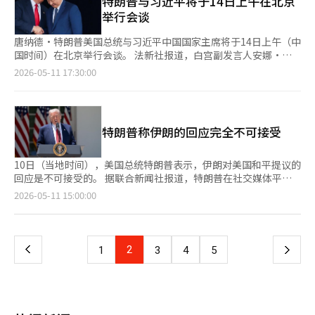
特朗普与习近平将于14日上午在北京
费用和年度续费，并要求主要技术公司按照伊朗法律运营。 与
据雅虎财经，目前道琼斯工业平均指数期货下跌156点，跌幅为
时反映出期待与警惕心理。 - 国内股市KOSPI与KOSDAQ之间的收
举行会谈
IRGC相关的另一家媒体法尔斯通讯社也提出了类似的主张，称国
0.3%。标准普尔500指数期货和纳斯达克100指数期货也分别下跌
益率差距极大，资金集中于三星电子和SK海力士等超大型半导体
际互联网通信的99%以上是通过海底电缆进行的，霍尔木兹海峡的
约0.2%。 此次调整是在上周五美国股市主要指数强劲反弹后出现
股，导致大盘股偏重现象加剧。 - 尽管股市大幅上涨带来的过热担
唐纳德·特朗普美国总统与习近平中国国家主席将于14日上午（中
电缆管理、维修和保养工作应由伊朗企业负责。法尔斯表示，可以
的。上周五，美国股市在4月份就业报告超出市场预期后收涨。彭
忧和技术性压力加大，但半导体行业的盈利预期上调和低估值仍在
国时间）在北京举行会谈。 法新社报道，白宫副发言人安娜·凯
要求海底电缆通行的许可和通行费，从而将霍尔木兹海峡打造成伊
博社的统计显示，4月份非农就业人数增加了11.5万人，远超经济
维持，因此以现有主导股为中心的投资策略依然有效。 ◆市场收
利在10日的电话简报中表示，特朗普总统与习近平主席将在14日
朗的数字力量手段之一。 因此，伊朗在对霍尔木兹海峡通行船只
2026-05-11 17:30:00
学家预期的5.5万人。因此，美国股市大幅上涨，标准普尔500指数
盘后（8日）主要公告 ▷东元产业第一季度营业利润1462亿韩元，
上午的会谈中进行讨论。 根据简报，特朗普总统将于13日晚抵达
征收通行费的同时，进一步寻求通过霍尔木兹海峡创造收益的可能
和纳斯达克综合指数均创下周度历史新高。 雅虎财经指出，投资
同比增加17.1% ▷SK化学第一季度营业利润212亿韩元，同比下降
北京。14日上午将举行欢迎仪式和与习近平的双边会谈，下午将参
性。
者正在关注本周即将发布的4月份消费者物价指数（CPI）和生产者
42.6% ▷CJ鲜食第一季度营业利润110亿韩元，同比增加3.8% ▷
观天坛，晚上则安排国宾晚宴。 特朗普总统与习近平主席将在15
物价指数（PPI）。油价的上涨是否会导致广泛的物价压力，将成
泛美科技第一季度合并营业利润129亿韩元，同比下降3.5% ▷美
日进行双边会谈和工作午餐，随后特朗普将返回华盛顿。凯利副发
为未来利率预期和股市走势的主要变量。※ 本报道经人工智能
特朗普称伊朗的回应完全不可接受
高教育第一季度营业利润260亿韩元，同比下降0.8% ▷英格伍德
言人表示，预计习近平主席及其夫人将在今年下半年访问美国。
（AI）系统翻译与编辑。
实验室第一季度合并营业利润56亿韩元，同比增加22% ▷韩电技
此次会谈的主要议题预计包括关税、台湾、人工智能（AI）技术以
术第一季度营业利润141亿韩元，同比增加194.8% ◆基金动态
及关键矿产的竞争等。特别是特朗普总统自2月28日美国与以色列
10日（当地时间），美国总统特朗普表示，伊朗对美国和平提议的
（截至7日，不包括ETF） ▷国内股票型：-930亿韩元 ▷海外股票
启动伊朗战争以来，可能会向中国施压，要求其协助结束该战争。
回应是不可接受的。 据联合新闻社报道，特朗普在社交媒体平台
型：-298亿韩元 ◆今日（11日）主要日程 ▷中国：消费者物价指
一位高级政府官员在被问及特朗普是否会在伊朗问题上施压习近平
Truth Social上表示：“我刚刚阅读了来自伊朗所谓‘代表’的回
页
2026-05-11 15:00:00
数（4月）、生产者物价指数（4月） ▷美国：现有住宅销售（4
时表示，"预计总统会施加压力"。 该官员解释称，特朗普在与习
应，我对此感到不满，完全无法接受。” 此前，美国已向伊朗提
月）※ 本报道经人工智能（AI）系统翻译与编辑。
近平的通话中多次表达了对中国通过向伊朗和俄罗斯销售石油获利
出了和平提议。 8日，特朗普在白宫与记者会面时表示：“我可能
一
的担忧，以及对军民两用物品销售问题的关注。他还提到，近期美
会在今晚收到一封信。”然而，伊朗国家通讯社IRNA在当天报
国对中国实施的制裁可能会在伊朗战争相关的讨论中被提及。 凯
道，伊朗已通过中介国巴基斯坦向美国提交了回应。 美国的提议
上
2
下
1
3
4
5
利副发言人表示，特朗普此次访问将"重塑与中国的关系，优先考
主要包括：伊朗在未来20年内暂停铀浓缩活动，以及确保国际船只
虑互惠和公平，以恢复美国的经济独立"。 贝森特美国财政部长与
在霍尔木兹海峡的自由通行等。 不过，特朗普在此次社交媒体发
一
何立峰中国副总理将于13日在韩国会谈 在此次会谈之前，两国的
文中并未提及自上个月以来与伊朗的停火是否会继续，以及与伊朗
贸易谈判高级代表也将于13日在韩国进行预备会晤。美国财政部长
的谈判是否会持续。 美国驻联合国大使迈克·瓦尔茨在当天接受
页
斯科特·贝森特在其社交媒体上表示，"在（特朗普）总统与习近
ABC新闻采访时表示：“特朗普总统在考虑恢复敌对行动之前，正