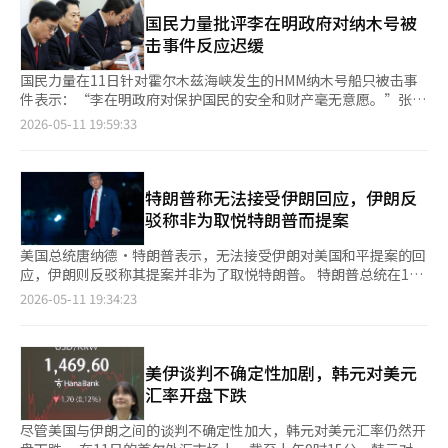
要拆除的浓缩设施，以及伊朗支持的代理势力和生产的弹道导
体军事手段，他则未作详细说明。他表示：“特朗普总统告诉我，
烈反对。伊朗外交部副部长卡泽姆·加里巴巴迪警告称，英国和法
弹。”他强调：“我们已经削弱了其中许多部分，但这些仍然存
国民力量批评李在明政府对纳木号被
他想进入那里，我认为这是物理上可行的。如果有协议，进入并取
国的军舰以及其他任何国家的军舰如果派往该地区，将面临坚决和
在，还有很多工作要做。” 关于高浓缩铀的问题，内塔尼亚胡表
击事件反应迟缓
出，那为什么不呢？这将是最佳方案。” 然而，内塔尼亚胡在被
立即的回应。他还声称：“只有伊朗伊斯兰共和国才能确保该海峡
示：“可以进入现场取出。”但他没有具体提及以色列或美国特种
问及如果谈判未达成协议是否会通过武力去除铀时，避而不答，表
的安全。” 然而，法国总统埃马纽埃尔·马克龙明确表示，法国
部队的可能性。 他补充道：“特朗普总统对我说过，他想进入那
国民力量在11日针对霍尔木兹海峡发生的HMM纳木号船只被击事
示不会谈论军事可能性或计划。他也未给出解决伊朗铀问题的具体
并未考虑向霍尔木兹海峡派遣海军。他指出，法国所考虑的是与伊
里。”并表示：“我认为这是物理上可行的。如果有协议，进入并
件表示：“李在明政府对保护国民的安全和财产毫无意愿。”张东
时间表，但强调：“这是非常重要的任务。”※ 本报道经人工智
朗协调的安全任务，并反对任何一方的封锁，拒绝对船舶通行征收
取出，那为什么不呢？这将是最佳方法。” 国际核监测机构估
赫代表在当天上午国会的最高委员会会议上指出：“李在明甚至拿
2026-05-11 19:59:33
能（AI）系统翻译与编辑。
任何通行费。 霍尔木兹海峡是全球能源运输的关键通道。在2月28
计，伊朗拥有约970磅（约440公斤）的武器级高浓缩铀。 然而，
出假新闻来攻击以色列，而我们的船只被击中时却选择沉默。”张
日美国和以色列对伊朗的战争开始之前，全球约五分之一的原油通
当被问及如果谈判未能达成，是否可以通过武力移除铀时，内塔尼
代表还提到：“昨日政府发布的纳木号被击事件初步调查结果中，
过该海峡运输。然而，战争后伊朗实际上关闭了霍尔木兹海峡，导
亚胡表示：“我不会谈论军事可能性或计划。”他也没有提供解决
伊朗的相关信息被遗漏。尽管特朗普总统称这是被击事件，但我们
致原油运输大幅减少，全球市场不安和油价飙升。美国因此对伊朗
伊朗铀问题的具体时间表，但强调：“这是非常重要的任务。”
的政府却坚持认为被击的可能性很低。如今确认被击后，政府又表
特朗普称无法接受伊朗回应，伊朗反
港口实施了自我封锁。※ 本报道经人工智能（AI）系统翻译与编
内塔尼亚胡还表示，即使与伊朗的战争结束，真主党前线可能会继
示不愿意判断攻击者。”他进一步指出：“伊朗国营电视台已经报
驳称非为取悦特朗普而提案
辑。
续存在。他指出，伊朗可能会试图将真主党前线纳入停火协议，但
道了针对韩国船只的攻击。攻击者已经承认，而受害者却不承
以色列必须消除针对其城市和边境地区的威胁。 他还声称，如果
认。”他还声称：“这个政府甚至向伊朗提供了资金，这笔钱可能
美国总统唐纳德·特朗普表示，无法接受伊朗对美国和平提案的回
伊朗政权被削弱或崩溃，伊朗在地区建立的代理势力网络，如真主
已经被用于攻击我们的船只的无人机。”张东赫表示：“在160名
应，伊朗则反驳称其提案并非为了取悦特朗普。 特朗普总统在10
党、哈马斯和胡塞等也可能随之崩溃。不过，关于伊朗政权被推翻
船员安全受到威胁的情况下，政府却在午夜时分只在社交媒体上发
日（当地时间）通过社交媒体Truth Social表示：“我刚刚阅读了
2026-05-11 19:34:23
的可能性，他表示：“这是可能的，但并不是保证。”※ 本报道
布房地产信息。”他反问道：“国民们在问，李在明究竟是什么
来自伊朗所谓‘代表’的回应，我对此感到不满，完全无法接
经人工智能（AI）系统翻译与编辑。
人？”关于对多套房产的转让税重新加征，他表示：“租赁市场几
受。”然而，他并未具体说明伊朗回应中哪些内容是不可接受的。
乎没有选择，而租金价格高得离谱，然而总统却在众多报道中只找
此前，美国于上周向伊朗发送了结束战争的提案。特朗普在8日与
到一条关于允许差价投资的新闻，在深夜发布了‘无理’的社交媒
记者会面时表示：“我可能会在今晚收到信件。”但伊朗国营
美伊谈判不确定性加剧，韩元对美元
体信息。”他批评道：“数百篇媒体报道指出的房源锁定、租赁消
IRNA通讯社在10日报道称，伊朗通过中介国巴基斯坦向美国传达
汇率开盘下跌
失、租金暴涨问题，政府完全没有回应。”他还提到：“郑元浩作
了回应。 关于伊朗回应的内容，《华尔街日报》（WSJ）与伊朗半
为首尔市长候选人也同样没有解决方案。”他表示：“无论问多少
官方的塔斯尼姆通讯社的报道存在差异。WSJ援引知情人士称，伊
尽管美国与伊朗之间的谈判不确定性加大，韩元对美元汇率仍然开
次关于李在明政府的房地产暴政，包括取消转让税加征、提高保有
朗提议停火并逐步恢复霍尔木兹海峡的商业航行，反而要求美国解