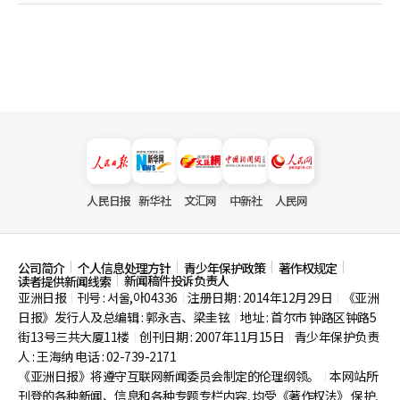
人民日报
新华社
文汇网
中新社
人民网
公司简介
个人信息处理方针
青少年保护政策
著作权规定
新闻稿件投诉负责人
读者提供新闻线索
亚洲日报
刊号 : 서울,아04336
注册日期 : 2014年12月29日
《亚洲
|
|
|
日报》发行人及总编辑 : 郭永吉、梁圭铉
地址 : 首尔市
钟路区钟路5
|
街13号三共大厦11楼
创刊日期 : 2007年11月15日
青少年保护负责
|
|
人 : 王海纳 电话 : 02-739-2171
《亚洲日报》将遵守互联网新闻委员会制定的伦理纲领。
本网站所
|
刊登的各种新闻、信息和各种专题专栏内容, 均受《著作权法》
保护,