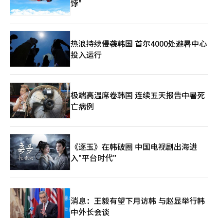
饽"
热浪持续侵袭韩国 首尔4000处避暑中心
投入运行
极端高温席卷韩国 连续五天报告中暑死
亡病例
《逐玉》在韩破圈 中国电视剧出海进
入"平台时代"
消息：王毅有望下月访韩 与赵显举行韩
中外长会谈