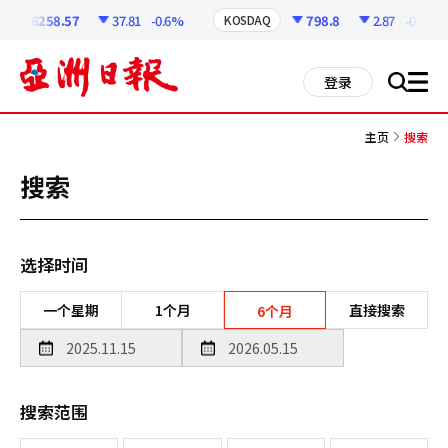
코
인
6258.57
37.81
-0.6%
798.8
2.87
-0.36%
KOSDAQ
정
보
all
登录
搜
men
索
主页
搜索
搜索
选择时间
一个星期
1个月
直接搜索
6个月
搜索范围