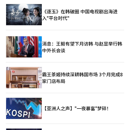
《逐玉》在韩破圈 中国电视剧出海进
入"平台时代"
消息：王毅有望下月访韩 与赵显举行韩
中外长会谈
霸王茶姬持续深耕韩国市场 3个月完成8
家门店布局
【亚洲人之声】"一夜暴富"梦碎！