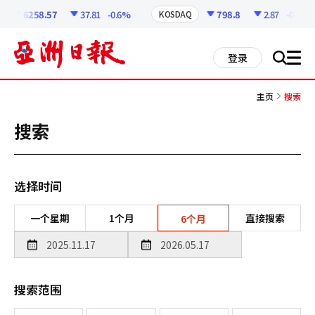
코
인
6258.57
37.81
-0.6%
798.8
2.87
-0.36%
KOSDAQ
정
보
all
登录
搜
men
索
主页
搜索
搜索
选择时间
一个星期
1个月
直接搜索
6个月
搜索范围