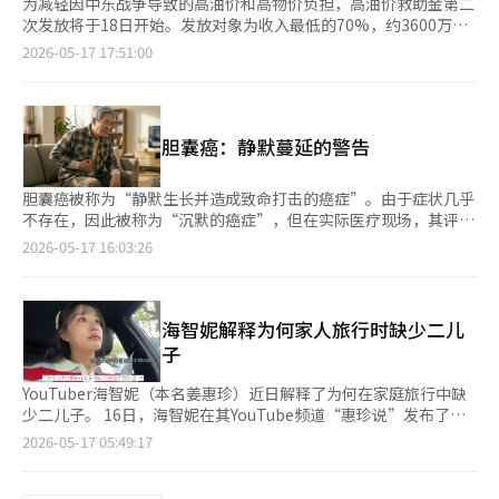
为减轻因中东战争导致的高油价和高物价负担，高油价救助金第二
次发放将于18日开始。发放对象为收入最低的70%，约3600万
人。 根据行政安全部的说法，第二次发放的对象是根据2026年3月
2026-05-17 17:51:00
征收的健康保险费个人负担金额的家庭总和来确定的。 单职工的
职工参保者，健康保险费为1人家庭13万元，2人家庭14万元，3人
家庭26万元，4人家庭32万元以下的可获得救助金。地区参保者的
标准为1人家庭8万元，2人家庭12万元，3人家庭19万元，4人家庭
胆囊癌：静默蔓延的警告
22万元以下。 为了不让双职工等多收入家庭处于不利地位，适用
增加1名家庭成员的标准。例如，包含2名职工的4人家庭，若符合
5人家庭标准39万元以下，则可获得救助金。 不过，去年财产税课
胆囊癌被称为“静默生长并造成致命打击的癌症”。由于症状几乎
税标准总额超过1.2亿韩元或金融收入总额超过2000万韩元的高资
不存在，因此被称为“沉默的癌症”，但在实际医疗现场，其评价
产者将被排除在外。 救助金金额根据居住地区不同而有所差异。
更加严峻。许多情况下，发现时已经为时已晚。根据健康保险审查
2026-05-17 16:03:26
首都圈居民可获得10万元，非首都圈居民可获得15万元。人口减
评价院的数据，2021年到2024年，胆囊癌患者增加约13.23%，并
少地区的优待支持地区居民可获得20万元，特别支持地区居民可获
持续呈上升趋势。尤其是在老年人群体中，增幅明显。随着人口老
得25万元。 申请期限为7月3日。第一轮发放对象的低保家庭和单
龄化和代谢疾病的增加，胆道癌也在“静默增长”。胆囊是附着在
亲家庭等弱势群体中尚未申请的人也可以在此期间申请。救助金的
肝脏下方的小囊，负责储存肝脏产生的胆汁，并在食物进入时释放
海智妮解释为何家人旅行时缺少二儿
使用期限为8月31日，逾期未使用的金额将作废。 申请方式与去年
胆汁以帮助脂肪消化。虽然其功能简单，但一旦发生癌症，情况就
子
民生恢复消费券类似。若希望通过信用卡或借记卡发放，可通过卡
会大为不同。胆囊癌大多以腺癌形式出现，尽管发生频率低于其他
公司网站、应用程序、客服中心、自动语音服务等进行申请。为了
消化道癌症，但预后却相对较差。问题在于“没有信号”。早期几
YouTuber海智妮（本名姜惠珍）近日解释了为何在家庭旅行中缺
减少第一周的拥堵，将根据出生年份的末尾数字实施按周申请制。
乎没有症状，病情进展后，常常表现为消化不良、腹部胀满和右上
少二儿子。 16日，海智妮在其YouTube频道“惠珍说”发布了一
使用地区限制为户籍所在地的地方自治团体。使用地点为年营业额
腹不适等。这些症状与常见的胃肠疾病难以区分，患者容易掉以轻
段名为“大家常问的问题，旅行时二儿子为何不在”的视频。 她
2026-05-17 05:49:17
30亿韩元以下的加盟店和小商户店铺。不过，加油站可在没有营业
心。随着病情的进展，情况会发生变化。癌症扩散至肝脏、胆管和
表示：“大家对胜宇非常关心，旅行时常常会问‘胜宇为什么不一
额限制的情况下使用。 此次救助金旨在减轻高油价和物价上涨的
淋巴结，疼痛加剧，体重减轻。如果胆汁排出受阻，尿液颜色会加
起去？’”。 她接着说：“胜宇自今年1月感冒后，耳部感染持续
负担，同时补充地区消费。由于使用期限已确定，受益者需提前确
深，皮肤和眼睛会出现黄疸。此时，治疗选择有限。风险因素相对