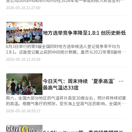
营公司Dunamu和Bithumb在2026年第一季度的收入和营业利润
智能（AI）终身学习平台”，以及建立首尔型终身学习认证制，来
均大幅减少。交易量的下降直接打击了手续费收入。 根据15日金
2026-05-16 21:27:00
打造首尔的终身学习模式。 当天，郑候选人在参加完位于松坡区
融监督院电子公示系统的数据，Dunamu在2026年第一季度的合
的蚕室室内体育馆举行的“2026首尔市民体育大庆典”后，前往
并营业收入为2346亿韩元，同比下降54.6%，去年同期为5162亿
成水洞进行考察。他与市民见面时表示：“将在首尔内建设20个成
韩元。营业利润为880亿韩元，同比下降77.8%，去年同期为3963
水洞，激活各地区的商业圈，并将其转化为首尔的竞争力。” 他
亿韩元。净利润也降至695亿韩元，同比下降78.3%，去年同期为
地方选举竞争率降至1.8:1 创历史新低
还提出通过企业、市民和商人合作的“镇管理”方式进行开发，扩
3205亿韩元。 Dunamu表示，业绩不佳的原因在于全球经济放缓
大商务区等构想。 与此同时，郑候选人在Facebook上批评了对手
导致虚拟资产市场交易量减少。由于虚拟资产交易所的收入大部分
方对他过去暴力事件的“虚假辩解”，称“阴谋政治是犯罪”。
来自交易手续费，因此市场交易量的减少直接影响了盈利能力。
6月3日举行的第9届全国同时地方选举候选人登记竞争率平均为
担任国民力量候选人吴世勋的竞选委员会常任副主席的金在燮议
Bithumb同样未能逃脱业绩下滑的命运。Bithumb在第一季度的
1.8:1。这是登记截止前的中间统计数据，虽然与2022年第8届地方
员，基于5月13日的洋川区议会速记记录，指出郑候选人在1995年
收入为825亿韩元，同比下降57.6%，去年同期为1947亿韩元。营
选举的最终竞争率（1.8:1）相同，但这一“历史最低水平”的趋势
2026-05-16 21:25:59
10月担任洋川区区长秘书期间，因与国会议员助理李某因政治问题
业利润为29亿韩元，同比大幅下降95.8%，去年同期为678亿韩
值得关注。 根据中央选举管理委员会的数据，登记完成后的整体
争执，在洋川区新井洞的一家咖啡馆内殴打李某及现场的警察，最
元。净利润则由去年同期的330亿韩元盈利转为今年第一季度的
竞争率为1.8:1，其中，广域自治团体长为3.2:1，基础自治团体长
终被判罚款300万韩元。 对此，郑候选人解释称：“是因对5·18
869亿韩元亏损。 两家公司的业绩恶化与虚拟资产市场整体投资心
为2.6:1，广域议员为2.0:1，基础议员为1.7:1，教育感为3.3:1等。
民主化运动的认知差异引发的争执，感到反省。”但对于女服务员
理低迷密切相关。中东局势不稳、高利率压力以及对风险资产的回
这些数据虽然在选举单位之间存在差异，但总体上显示出与过去相
今日天气：周末持续‘夏季高温’…
外泊强迫的指控，他表示：“并非事实，是单方面的主张。”※
避心理叠加，导致投资者交易量减少，交易所的核心收入来源——
比竞争强度降低的趋势。 然而，“历史最低”这一表述需要谨
最高气温达33度
本报道经人工智能（AI）系统翻译与编辑。
手续费收入也随之下降。Bithumb表示，交易量的减少对业绩产
慎，因为这是基于中间数据的评估，而非最终统计。候选人登记截
生了影响。 Dunamu虽然仍保持较高的绝对利润规模，但同比下
止后可能会出现一些变动。尽管如此，目前的趋势与以往选举相似
周六，全国大部分地区的气温将升高至30度左右，预计将持续初夏
降幅度较大。去年虚拟资产市场反弹期间的交易需求在2026年第
或更低，足以引发对结构性变化的讨论。 地方选举的竞争率与政
的高温。根据气象厅的预测，受东海上空高气压的影响，全国天气
一季度急剧减弱，导致Upbit的盈利能力也随之下降。不过，与上
治参与密切相关。一般来说，竞争率越高，政治参与越活跃，选择
大致晴朗。南部内陆和庆尚地区的高温尤为明显。当天的最低气温
2026-05-16 16:55:17
一季度相比，Dunamu的营业利润从849亿韩元增至880亿韩元，
越多。相反，竞争率降低则意味着候选人减少，选民的选择范围也
预计在11至18度之间，最高气温在25至33度之间，均高于往年水
增长了3.6%；净利润也从517亿韩元增至695亿韩元，增长了
受到限制。尤其是在基础议员和基础自治团体长的选举中，低竞争
平。部分地区的昼夜温差将达到15度左右，需特别注意健康管理。
34.4%。 Bithumb的营业利润勉强维持在盈利状态，但净亏损规
率可能表明地方政治基础的削弱。 这种现象的原因是多方面的。
主要地区的早晨最低气温和白天最高气温为：△首尔 18~31度 △
模扩大。分析认为，这与交易手续费收入的减少以及持有虚拟资产
首先，政治参与动机的减少。地方政治与居民生活密切相关，但与
仁川 16~29度 △水原 16~30度 △春川 15~31度 △江陵 17~30度 △