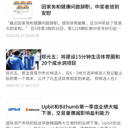
了比预期更久，目前已经治疗了4个月。只要他的状态稍微下降，
认申请时间及可使用的地区和行业。※ 本报道经人工智能（AI）系
明确，最典型的是胆石症。胆石症在超过一半的胆囊癌患者中伴随
就会出现流鼻涕、鼻塞和耳部感染的症状，因此外出时我们会根据
因家务和健康问题辞职，中奖者感到
统翻译与编辑。
出现，长期刺激胆囊壁，导致慢性炎症，从而增加癌症发生的风
情况谨慎决定。” 她还提到：“我们也希望胜宇和彩宇能和我们
安慰
险。胆囊息肉也是需要关注的对象。大多数是良性的，但如果大小
四个人一起度过美好时光，但现在胜宇的健康和状态是最重要的，
超过1厘米或快速增大，可能会发展为癌症。胆囊壁增厚的“壁肥
因此有时无法一起出行。” 海智妮表示：“这次的釜山之行原本
“最近因家务和健康问题辞职，感到非常疲惫，这次中奖给了我很
厚”也难以与癌症区分，需要进行精密追踪。近年来，生活习惯因
计划是2晚3天，但考虑到胜宇的状态，我们缩短为1晚2天。”她
大的安慰。” 在5月第3周的16日，第1224期彩票中奖号码引起了
素也受到关注。肥胖、脂肪肝、糖尿病和代谢综合症等被研究认为
补充道：“我知道很多人喜欢看到我们四口之家一起的样子，未来
人们的关注，307期年金彩票720+一等奖（1张），二等奖（4张）
2026-05-17 05:28:36
增加胆道癌的发生风险。西方饮食习惯与老龄化相结合，被认为是
我会努力多展示我们四口的日常。” 此外，海智妮于2018年11月
中奖者的故事成为话题。 在最近东行彩票的中奖者留言板上，307
患者增加的背景。生存率令人堪忧。胆囊癌及胆道癌的五年生存率
与Kidsworks代表朴忠赫结婚。※ 本报道经人工智能（AI）系统翻
期年金彩票720+一等奖（1张），二等奖（4张）中奖者表
仅为20%至30%。尤其是在远处转移阶段，生存率急剧下降。早
译与编辑。
示：“我平时习惯购买年金彩票，某天突然想起了远处的销售点，
期发现是决定生存的关键因素。治疗方案因病期而异。若癌症局限
便走了过去。刚进店就被一个号码组合吸引，便和彩票一起购买
郑元五：将建设15分钟生活体育圈和
于胆囊，手术是最佳选择。然而，实际上能够完全切除的患者并不
了。” 他回忆道：“几天后查看中奖号码时，熟悉的数字一个个
20个成水洞项目
多，许多患者在发现时已处于晚期。在这种情况下，化疗、免疫治
出现，最终竟然中奖了。我当时非常惊讶，立刻给女儿打电话分享
疗和放疗等会被结合使用。最近，免疫抗癌药物的联合疗法在部分
这个消息，女儿也像自己的事一样高兴地祝贺我。” 他表
郑元五，民主党首尔市长候选人，在6·3地方选举候选人登记截止
患者中显示出潜力，但仍难以视为根本解决方案。最终，答案只有
示：“最近因家务和健康问题辞职，感到非常疲惫，这次中奖给了
后的第一个周末，公开了与生活体育相关的承诺。 郑候选人在16
一个：“早期发现”。高丽大学九老医院消化内科教授金孝贞表
我很大的安慰。现在我想放下些许担忧，和家人一起过得更加和
日的Facebook上承诺建设“15分钟生活体育圈”和“首尔热地20
2026-05-17 04:13:37
示：“胆囊癌的预后在很大程度上取决于早期发现，因此定期检查
睦。” 这位中奖者在光州光山区的一家彩票销售点购买彩票时，
个项目”，表示：“让市民能够在家附近运动，与邻居一起享受健
至关重要。”她指出：“虽然胆石和胆囊息肉并不一定会发展为癌
被问到平时购买哪种彩票时，他回答：“主要购买年金彩票，也会
康的休闲生活。” 他表示，将在难治和中浪水再生中心建设大规
症，但胆石可能会使超声检查变得困难，并引发慢性炎症导致胆囊
一起购买彩票和即开型彩票。” 关于中奖奖金的使用计划，他表
模市民体育空间，扩大公共机构体育设施的开放，利用步道和河岸
壁增厚，因此老年人群体需要定期检查。”她还强调：“胆囊息肉
示：“打算偿还贷款，并为家人使用。” 另一方面，第1224期彩
扩展生活体育空间等。 此外，他还提出将退休运动员和生活体育
Upbit和Bithumb第一季度业绩大幅
或局部壁肥厚需要持续观察其大小和变化，年轻人也应通过专业医
票中奖号码将在今天（16日）下午8点35分后公布。
指导者安排为“我们社区的运动医生”，并扩大针对幼儿和女性的
下滑，交易量骤减影响盈利能力
生咨询进行追踪观察。胆囊疾病与肥胖和代谢疾病相关，因此需要
定制体育项目，以帮助体育弱势群体。 郑候选人还承诺通过建立
全面的健康管理。”※ 本报道经人工智能（AI）系统翻译与编辑。
针对中老年人和退休者的“人生第二幕平台”，在首尔市内所有街
虚拟资产市场的低迷导致韩国两大交易所的业绩下滑。Upbit的运
道建设终身学习中心，全面改建“首尔跑”成为“全生命周期人工