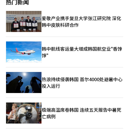
热门新闻
质资产，这些因素都对投资收益产生了积极影响。此外，针对市场
情况调整股票和替代投资组合的再平衡策略也为投资收益的扩大提
供了支持。 未来收益基础也在扩大。今年第一季度单独口径的新
爱敬产业携手复旦大学张江研究院 深化
合同CSM为4159亿韩元，较去年同期的2573亿韩元增长61.6%。
韩中皮肤科研合作
保障性保险销售的增加推动了高盈利新合同的扩展。 累计CSM也
呈增长趋势。截至第一季度末，累计CSM为6兆6869亿韩元，较去
年末的6兆5110亿韩元增长2.7%。新合同CSM的增加以及与变额
保险相关的股价上涨效应均有所体现。※ 本报道经人工智能（AI）
系统翻译与编辑。
韩中航线客运量大增成韩国航空业"香饽
饽"
热浪持续侵袭韩国 首尔4000处避暑中心
投入运行
极端高温席卷韩国 连续五天报告中暑死
亡病例