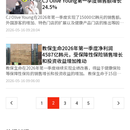
CJ Olive Young第一季度销售额增长
的评估损失和行政处分相关费用等营业外费用的反映有关。 此次
中央政治相比，影响力和回报的限制观念依然强烈。这使得新人才
清州 16~31度 △大田 15~31度 △全州 14~31度 △光州 15~31度 △
24.5%
业绩显示，韩国虚拟资产交易所的收益结构仍然高度依赖交易量。
的引入变得困难。 其次，制度性进入壁垒。选举费用负担、组织
大邱 13~33度 △釜山 14~25度 △济州 16~24度。各地区的细颗粒
在市场繁荣时，手续费收入迅速增长，但一旦交易量下降，收入和
动员结构、以政党提名为中心的选举环境等被认为是限制政治新人
物浓度预计在“良好”至“普通”水平。然而，京畿南部地区在上
CJ Olive Young在2026年第一季度实现了15000亿韩元的销售额。
利润都会急剧减少。因此，交易所需要通过质押、保管、面向机构
的因素。特别是在某些地区，政党提名决定选举结果的结构可能削
午时段可能会短暂出现“差”水平。海面波浪在东海和南海近海为
外国游客的增加、特色门店的扩展以及健康产品门店的推出等因素
的服务、数字资产基础设施等多元化收益来源。 监管环境也是一
弱实际竞争，导致整体竞争率降低。 第三，政治整体的疲惫感。
0.5至1.0米，西海近海为0.5米。远海（距离海岸线约200公里内）
支撑了这一业绩。根据15日金融监督院电子公示系统的数据，CJ
2026-05-16 09:28:04
个变量。自虚拟资产用户保护法实施以来，交易所面临着不公平交
反复的政治争斗和低政策信任度削弱了政治参与的意愿。这不仅影
的波高预计在东海为0.5至1.5米，西海和南海为0.5至1.0米。※ 本
Olive Young第一季度的单独销售额为15372亿韩元，同比增长
易监测、用户资产保护、内部控制加强等成本压力。Dunamu表
响选民，也同样影响潜在候选人。 然而，竞争率的下降不能仅仅
报道经人工智能（AI）系统翻译与编辑。
24.5%。同期净利润为1300亿韩元，增长2.9%。销售额的增长被
示，正在遵守相关法律标准，致力于内部系统的完善和投资者保
视为“负面现象”。在某种程度上，过去过度的候选人竞争减少，
认为与外国客户的增加有关。在CJ Olive Young的主要门店中，销
护，以促进健康市场的形成。 未来的关键在于市场反弹和非交易
教保生命2026年第一季度净利润
实质上具备竞争力的候选人得以重新整合。此外，人口减少和地区
售额最高的“Olive Young明洞店”中，95%的销售额来自外国客
收入的扩大。如果比特币等主要虚拟资产价格回升，交易量增加，
消亡问题也是影响地方选举竞争率的结构性变量。特别是在某些地
4587亿韩元，受保障性保险销售增长
户。1月份推出的以健康为中心的门店“橄榄更好”的外国客户销
业绩有望改善。然而，从中长期来看，仅依靠交易手续费的模式难
区，选民基础的减少导致政治参与规模的缩小。 最终，重要的不
和投资收益增加推动
售额比例也接近50%。CJ Olive Young计划在今年投资1238亿韩
以确保稳定增长。交易的稳定性、用户保护、机构客户的获取以及
是竞争率的数字本身，而是其背后的原因。目前的低竞争率是“健
元用于非首都圈的开店、现有门店的改造以及物流基础设施的增
教保生命在2026年第一季度继续实现业绩改善，得益于健康保险
区块链金融基础设施业务将成为交易所竞争力的核心。 Bithumb
康的精简”结果，还是“政治参与萎缩”的结果，将直接影响政策
强。这一战略旨在摆脱以首都圈为中心的增长，强化地方商圈和物
等保障性保险的销售增长和投资收益的增加。 教保生命于15日公
相关人士表示：“我们将加强内功，提升服务竞争力，为市场反弹
应对方向。然而，综合近期趋势，后者的性质更大，因此引发了担
流网络。CJ Olive Young相关人士表示：“通过以特色门店为中心
布，2026年第一季度合并口径的当期净利润为4587亿韩元，较去
做好准备，建立可持续的增长基础。”※ 本报道经人工智能（AI）
页
2026-05-16 09:06:00
忧。 解决方案同样需要结构性的方法。应当同时进行选举费用减
的线下创新、橄榄更好的推出以及基于地区的零售和物流投资，我
年同期的2854亿韩元增加1733亿韩元，增长60.7%。单独口径的
系统翻译与编辑。
轻、提名过程透明度提高、对政治新人的支持扩大等制度改进。同
们实现了稳健的增长。我们将持续进行国内外投资，以确保未来的
当期净利润为3301亿韩元，较去年同期的3153亿韩元增长4.7%。
一
时，加强地方政府的权力和责任，提高政治参与的实质意义也至关
增长动力。”此外，CJ Olive Young还将积极拓展海外业务。CJ
业绩改善受到保险损益和投资损益的共同影响。今年第一季度保险
重要。 地方选举是构成民主基础的核心制度。1.8:1的竞争率不仅
Olive Young计划在本月底于美国加利福尼亚州帕萨迪纳开设首家
损益为1848亿韩元，较去年同期的1631亿韩元增长13.3%。这得
是简单的统计数据，更可能是对政治参与结构的警示。选择减少的
上
2
下
1
3
4
5
海外门店。之后将在洛杉矶的Westfield Century City和Torrance
益于健康保险等保障性产品的持续销售增长，以及针对老年人和慢
民主无法健康发展。 现在需要的不是“历史最低”的表述，而是
Del Amo购物中心等核心商圈开设更多门店。“橄榄更好”的扩展
性病患者推出的健康保险、癌症和护理保险等符合客户需求的产
冷静分析为何这一数据不断重复的原因。打开政治之门，恢复参
一
速度也在加快。公司计划在年内将“橄榄更好”门店数量增加到10
品，增强了产品竞争力。 投资损益也有所改善。今年第一季度投
与，这才是振兴地方政治的起点。※ 本报道经人工智能（AI）系统
家，并正在考虑开设结合“Olive Young”和“橄榄更好”的复合
资损益为2594亿韩元，较去年同期的2423亿韩元增长7.1%。公司
翻译与编辑。
页
型门店。※ 本报道经人工智能（AI）系统翻译与编辑。
通过应对利率波动进行长期和短期债券的置换交易，并提前纳入优