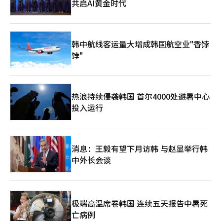
共启AI黄金时代
韩中航线客运量大增成韩国航空业"香饽
饽"
热浪持续侵袭韩国 首尔4000处避暑中心
投入运行
消息：王毅有望下月访韩 与赵显举行韩
中外长会谈
极端高温席卷韩国 连续五天报告中暑死
亡病例