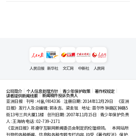
人民日报
新华社
文汇网
中新社
人民网
公司简介
个人信息处理方针
青少年保护政策
著作权规定
新闻稿件投诉负责人
读者提供新闻线索
亚洲日报
刊号 : 서울,아04336
注册日期 : 2014年12月29日
《亚洲
|
|
|
日报》发行人及总编辑 : 郭永吉、梁圭铉
地址 : 首尔市
钟路区钟路5
|
街13号三共大厦11楼
创刊日期 : 2007年11月15日
青少年保护负责
|
|
人 : 王海纳 电话 : 02-739-2171
《亚洲日报》将遵守互联网新闻委员会制定的伦理纲领。
本网站所
|
刊登的各种新闻、信息和各种专题专栏内容, 均受《著作权法》
保护,