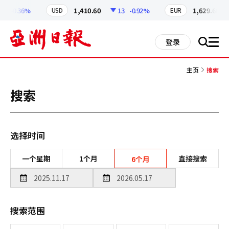
코
인
7
-0.36%
1,410.60
13
-0.92%
1,629.60
USD
EUR
정
보
all
登录
搜
men
索
主页
搜索
搜索
选择时间
一个星期
1个月
直接搜索
6个月
搜索范围