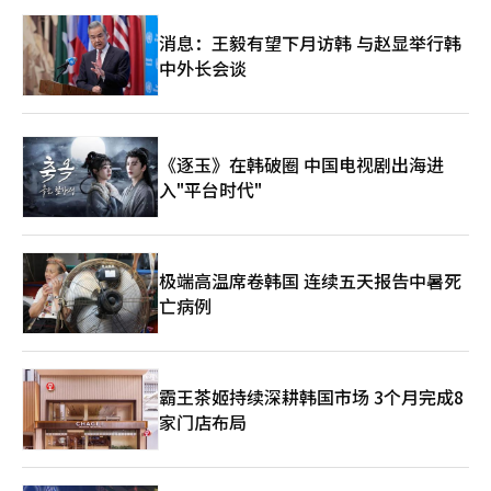
消息：王毅有望下月访韩 与赵显举行韩
中外长会谈
《逐玉》在韩破圈 中国电视剧出海进
入"平台时代"
极端高温席卷韩国 连续五天报告中暑死
亡病例
霸王茶姬持续深耕韩国市场 3个月完成8
家门店布局