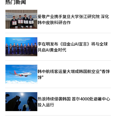
热门新闻
工智能数据中心冷却解决方案；同时，公司还计划为高端住宅区建
LG电子与当地最大家电分销商Shaker合作，专注于适应高温环境
设项目提供AI家居及智能化解决方案。 此外，针对教育热情高涨的
的HVAC技术，并参与国家主导的开发项目。LG电子还在这些地区
印度市场，LG电子持续开展社会责任活动，运营“LG希望技术学
开展社会公益活动。在印度，运营“LG希望技术学校”，为弱势
爱敬产业携手复旦大学张江研究院 深化
校”等本地化公益项目，通过深化企业社会责任实践，不断提升品
青少年提供免费技术培训。在巴西和沙特，参与国家福利和环保项
韩中皮肤科研合作
牌在当地市场的影响力与美誉度。
目，扩大社会影响力。※ 本报道经人工智能（AI）系统翻译与编
辑。
李在明发布《旧金山AI宣言》将与全球
共启AI黄金时代
韩中航线客运量大增成韩国航空业"香饽
饽"
热浪持续侵袭韩国 首尔4000处避暑中心
投入运行