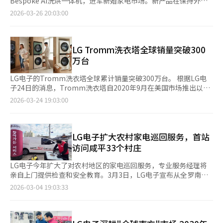
Bespoke AI洗烘一体机，进军新婚家电市场。新产品在保持外观
商百思买的自有品牌Insignia产品虽然价格便宜，但在消费者满意
尺寸不变的情况下，提升了干燥容量和效率。 三星电子于26日在
2026-03-26 20:03:00
度上得分较低。在高效波轮洗衣机类别中，LG电子
首尔江南三星商店举行Bespoke AI洗烘一体机新婚家电媒体日，
的“WT6100CW”和“WT8200CW”在洗涤性能、能源和水的使
发布了两年后推出的新产品。该产品洗涤容量为25公斤，干燥容量
用效率及可靠性等主要指标上均获得高分。目前，LG电子在《消
为20公斤，是国内最大容量的一体机。通过增加“助推换热器”，
费者报告》的整体洗衣机评估中，滚筒洗衣机类别占据1至8位，波
干燥容量比前作增加2公斤，优化了热交换器的性能。 产品采
LG Tromm洗衣塔全球销量突破300
轮洗衣机类别则有10款型号进入前列，稳固了其在美国洗衣机市场
用“预热”方式，快速提升内部温度，缩短整体流程时间。根
万台
的领先地位。※ 本报道经人工智能（AI）系统翻译与编辑。
据“快速模式”，洗涤和干燥仅需69分钟，比2024年推出的第一
代产品缩短约30分钟。 成宗勋常务表示：“通过第三代换热器系
LG电子的Tromm洗衣塔全球累计销量突破300万台。 根据LG电
统，优化了大容量换热器的鳍片间距，最大化了换热面积。”他还
子24日的消息，Tromm洗衣塔自2020年9月在美国市场推出以
指出，通过精确控制洗衣机内部温度，最大化了大容量衣物的除湿
来，已扩展至全球77个国家。约6年间平均每分钟售出一台。 在韩
2026-03-24 19:03:00
效率，增强了干燥性能。 产品还搭载了更先进的AI语音助
国，2月的销量已超过120万台。由于其高能效和便利性，欧洲、
手“Bixby”，用户可以通过自然对话如“30分钟后启动洗衣
中南美、中东和非洲市场也在快速增长。 Tromm洗衣塔将洗衣机
机”来控制产品，并实时获取使用方法的解答。 此外，产品还具
和干衣机结合为塔式设计，适应了厨房和阳台空间减少的趋势。与
备“AI定制Plus”功能，能够根据衣物重量、种类和污垢程度执行
同类产品相比，其高度降低约9厘米，干衣机门中心距地面高度为
LG电子扩大农村家电巡回服务，首站
最佳程序；“AI振动噪音减震系统”可检测地面状态，优化噪音和
148.3厘米，方便身材较矮的用户操作。 去年，该产品被美国《福
访问咸平33个村庄
振动；“自动开门Plus”在洗涤结束后自动打开门以排出内部湿
布斯》评为“最佳洗衣机和干衣机组合”，并连续两年获得此殊
气。 基于新婚夫妇的高需求，三星提供了多项优惠。三星官网上
荣。美国的Reviewed.com和英国的Trusted Reviews也将其评为
LG电子今年扩大了对农村地区的家电巡回服务，专业服务经理将
建立了婚礼家电专用平台，方便用户组合各种家电，并为婚礼客户
最佳组合洗衣机。 去年，LG洗衣塔的AI功能进一步增强，包
亲自上门提供检查和安全教育。3月3日，LG电子宣布从全罗南道
提供特别策划展。 金用勋韩国总括CE团队长表示：“对于新婚夫
括“AI时间感知”和“AI时间指导”等功能，能快速提供洗涤和干
咸平郡玉泉村开始，上半年将在33个村庄进行巡回服务。当天在玉
2026-03-04 19:03:33
妇而言，家电性能以及设备之间的有机连接和与居住空间的和谐统
燥时间预测，并在完成后提供“AI洗涤报告”。 2026年款LG洗衣
泉村会馆附近设立据点，免费检查洗衣机、冰箱、电视等主要家
一感都非常重要。”他强调，将提供从产品探索到购买和管理的全
塔将在下月推出，设计和用户便利性进一步提升。 白承泰，LG电
电，并清洗空调滤网和检查运行状态。此外，还更换老旧插座并在
方位服务，显著减轻家务负担。 还推出了特别订阅服务。通过AI订
子HS事业本部长（副社长）表示：“凭借LG电子的核心部件技术
电源附近安装灭火贴，提供正确使用和管理家电的教育，提高安全
阅俱乐部，针对订阅婚礼家电的新婚夫妇，提供定制安装服务，例
和AI，我们将为更多全球客户提供更便捷的衣物管理体验。”
性和使用效率。LG电子与咸平郡政府签署了合作协议，将巡回服