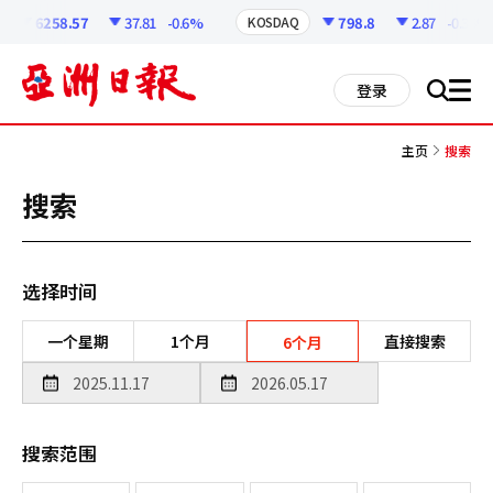
코
인
6258.57
37.81
-0.6%
798.8
2.87
-0.36%
KOSDAQ
정
보
all
登录
搜
men
索
主页
搜索
搜索
选择时间
一个星期
1个月
直接搜索
6个月
搜索范围