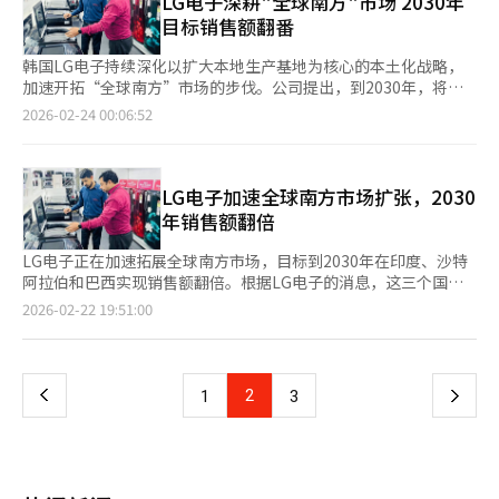
LG电子深耕"全球南方"市场 2030年
如在平日晚上或周末安装家电，以及搬家后的重新安装等特别服
务发展为与地方政府合作的模式，以减少服务盲区。地方政府选择
目标销售额翻番
务。 产品有深钢、银钢、灰白、白色、黑色鱼子酱五种颜色，价
需要支持的村庄和家庭，LG电子优先提供服务。公司计划在下半
格根据配置在3199000韩元至4299000韩元之间。
年扩大合作地区，去年在全罗南道15个村庄进行了超过1000次巡
韩国LG电子持续深化以扩大本地生产基地为核心的本土化战略，
回服务，出差总距离达2000公里。LG电子还在夏季洪灾地区设立
加速开拓“全球南方”市场的步伐。公司提出，到2030年，将印
临时服务点，提供家电清洗和维修服务，并在高考前检查考场空调
度、沙特阿拉伯、巴西等全球南方主要市场的销售额在现有基础上
2026-02-24 00:06:52
系统。郑在雄，LG电子客户价值创新部门常务表示：“我们将继
实现翻番。 据LG电子22日消息，去年印度、沙特阿拉伯和巴西三
续扩大这些活动，主动寻找需要帮助的地方，减少客户的不便，提
国合计实现销售额6.2万亿韩元（约合人民币3145亿元），较2023
升产品的广泛使用。”※ 本报道经人工智能（AI）系统翻译与编
年增长超过20%。公司提出，力争到2030年将全球南方市场的销
辑。
售规模扩大至目前的两倍，并将通过持续深化本土化布局推动这一
LG电子加速全球南方市场扩张，2030
目标的实现。 具体来看，LG电子计划向巴西巴拉那州投资逾2亿美
年销售额翻倍
元，新建一座建筑面积达7万平方米的生产工厂。该工厂预计于年
内投产，将重点生产高端产品及符合当地需求的定制化产品。新工
LG电子正在加速拓展全球南方市场，目标到2030年在印度、沙特
厂不仅将满足巴西本土家电市场需求，还将承担对周边国家的出口
阿拉伯和巴西实现销售额翻倍。根据LG电子的消息，这三个国家
任务，成为公司进军南美家电市场的重要战略支点。届时，包括位
去年的总销售额达到6.2万亿韩元，比2023年增长了20%以上，远
页
2026-02-22 19:51:00
于亚马孙州的现有工厂在内，LG电子在巴西的年产能将达到720万
超公司整体增长率。尽管全球经济低迷，但新兴市场的潜力推动了
台。 在印度市场，LG电子以面向当地消费者推出的专属家
增长。LG电子CEO柳在哲在上任后宣布，将在这些高潜力市场最
一
电“Essential系列”为核心，积极扩大销售规模。该系列面向印
大化增长，作为公司长期发展的基础。在巴西，LG电子计划在南
度年轻中产阶层，销售洗衣机、空调和冰箱等必需家电产品。针对
部帕拉纳州投资超过2亿美元，建设占地76.7万平方米的新生产设
上
2
下
1
3
部分地区水压偏低的情况，公司专门设计了可在低水压环境下稳定
施，预计今年投产。新工厂将生产高端和区域适应性产品，满足当
供水的洗衣机产品，强化了产品的本地适配能力。 在沙特市场，
地需求并支持出口。结合帕拉纳州的新工厂和亚马逊州马瑙斯的现
一
LG电子则通过推进本土化研发及区域特色技术应用，持续拓展业
有设施，LG电子在巴西的年产能预计将达到720万台。在印度，
务空间。去年，公司在沙特政府主导的多个大型开发项目中连续签
LG电子在主要家电市场占据领先地位，推出了针对当地消费者
页
订大额供货合同。围绕沙特智慧城市建设项目，LG电子将提供人
的“必备系列”家电，包括洗衣机、空调和冰箱。在沙特阿拉伯，