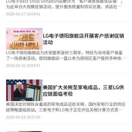
LG电子Best Shop Sohabon店被评为“客户满意度最佳店铺”，
为此举办大规模促销活动，提升服务质量和购买优惠。该店在
2026年第一季度评选中，凭借客户体验而非单纯销售额，获得
2026-04-17 18:04:41
了“客户满意度最佳店铺”称号。其达成了客户投诉为零的目标，
显示了服务的稳定性和质量。活动将持续至5月底，结合搬家和婚
庆季节需求，提供空调、冰箱、洗衣机、电视等家电的特别优惠，
降低购买负担。针对“巴斯空气”和“小商户立式净水器”等特色
LG电子德阳旗舰店开展客户感谢促销
产品，推出特别促销，满足家庭和小商户的不同需求。店内还设有
活动
专门的咨询角，为婚庆、入住、搬家客户提供个性化服务，推荐合
适的产品组合。家电订阅服务也在活动期间提供额外优惠，降低初
LG电子德阳旗舰店为庆祝重新装修三周年，特别为当地客户准备
期购买成本，并包含定期检查和管理服务。多品类购买客户可享受
了一场感谢活动。德阳旗舰店一直以来为德阳区客户提供多种体验
额外折扣或礼品，按购买金额赠送不同级别的礼品，减轻大宗购买
式服务，包括免费室内设计咨询、LG电子新品体验和说明会、售
2026-04-10 18:03:47
客户的经济负担。店长表示，通过此次活动，强调“验证的服务质
后服务等。此次促销活动旨在降低客户的实际购买负担，活动从4
量+实际购买优惠”，提供值得信赖的购物环境，提升客户满意
月2日至12日接受预约，13日至26日为正式活动期间。活动期间，
度。此次促销结合了客户满意度认证、季节需求优惠、订阅服务扩
针对婚庆和搬家需求，提供定制咨询服务和多种折扣优惠。客户可
展和多品类购买支持，反映了线下家电店向“体验和咨询中心”转
特价购买冰箱、洗衣机、电视、空调等主要家电及最新LG电子产
美国扩大关税至家电成品，三星LG供
型的趋势。※ 本报道经人工智能（AI）系统翻译与编辑。
品。此外，还有合作卡折扣、额外积分、独家赠品等多种优惠，购
应链面临考验
买多件商品的客户还可获得高档赠品和会员积分。同时，为婚庆和
新居客户提供1对1专业咨询服务，家电经理将根据客户的生活方式
美国决定对钢铁含量高的家电成品征收关税，国内家电行业的供应
和居住环境推荐最佳产品组合。新产品促销活动也在进行中，推出
链策略面临挑战。三星电子和LG电子正在评估关税计算方式变化
专为浴室环境设计的“LG净化空气浴室”产品，订阅LG家电服务
带来的影响，并研究应对方案。此次措施的核心是对钢铁、铝、铜
2026-04-03 18:57:00
的客户可享受免费售后和定期维护服务。此前，德阳旗舰店在2月
含量超过一定标准的成品征收25%的关税。此前是根据金属含量比
也策划了类似活动，重新装修店内布局，提供更舒适的购物环境，
例征税，现在改为按成品价格统一征税。这一变化扩大了关税适用
并加强体验式家电咨询服务。通过持续的折扣活动，德阳旗舰店希