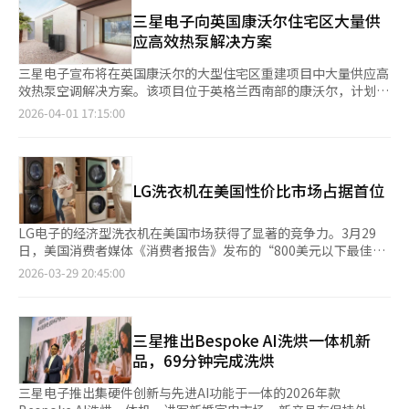
范围，从原材料延伸到成品，对企业的生产和分销策略提出了新的
望提高客户的实际购买满意度。LG电子德阳旗舰店的相关负责人
要求。不过，业内认为此次措施不会导致成本普遍增加，而是因产
三星电子向英国康沃尔住宅区大量供
表示：“为庆祝三周年，我们准备了此次活动，为当地客户提供实
品而异。钢铁使用比例高的产品可能负担增加，但低于标准的产品
应高效热泵解决方案
质性优惠。即将结婚或搬家的客户通过预约可享受更多优惠。”※
则可免税，反而减轻了成本负担。因此，企业正在仔细分析产品结
本报道经人工智能（AI）系统翻译与编辑。
构和材料组成的利弊。同一款家电产品，由于型号不同，钢铁比例
三星电子宣布将在英国康沃尔的大型住宅区重建项目中大量供应高
不同，关税影响也会不同。三星电子和LG电子已经在美国建立了
效热泵空调解决方案。该项目位于英格兰西南部的康沃尔，计划将
生产基地，部分缓解了风险。三星在南卡罗来纳州生产洗衣机，
一片61万平方米的旧矿区改造成一个拥有1500户住宅、学校、医
2026-04-01 17:15:00
LG则以田纳西州工厂为中心扩大北美市场的供应能力。扩大本地
院和社区中心的“西卡克雷斯花园村”，目标是达到英国建筑能源
生产比例被视为减少关税风险的关键手段。实际上，美国对本土生
效率评估的最高等级A。参与项目的包括英国低碳高效住宅开发公
产的产品不征收关税，因此全球企业通过多元化生产基地来应对。
司Eco Bos和英国中央政府下属的住房机构Homes England。三
然而，两家公司都无法完全依靠本地生产满足北美需求，部分出口
星电子将提供减少能源消耗的空调解决方案及多种家电产品。供应
LG洗衣机在美国性价比市场占据首位
产品仍受关税影响。因此，生产地调整或重新分配产量的可能性被
的家用EHS产品采用高效热泵方式，减少二氧化碳排放，符合欧洲
提及。尽管如此，短期内全面改变生产结构并不容易，因为工厂搬
碳中和政策。产品包括使用天然制冷剂丙烷的Mono R290和使用
迁或扩建需要时间和成本。价格策略也需谨慎，即使关税增加，若
低全球变暖潜能值制冷剂的Mono R32。此外，三星电子还将供应
LG电子的经济型洗衣机在美国市场获得了显著的竞争力。3月29
将其转嫁给消费者，可能导致需求下降，因此价格上涨可能有限。
冰箱、洗衣机、烤箱等家电，这些产品可通过SmartThings连
日，美国消费者媒体《消费者报告》发布的“800美元以下最佳洗
业内分析认为，此次措施促使家电企业的竞争方式从单纯的价格竞
接，实现便捷的使用和能源管理。SmartThings还可连接家庭的
衣机”评估中，LG电子的滚筒洗衣机、波轮洗衣机和高效波轮洗
2026-03-29 20:45:00
争转向供应链和生产结构为中心。在产品设计阶段就需考虑材料组
太阳能发电和储能系统，用户可以实时监控和高效利用太阳能电
衣机均获得最高分。此次评估通过使用葡萄酒、可可等实际生活污
成和生产地策略。此外，除了关税，油价上涨、物流成本和汇率波
力。三星电子的AI B2B解决方案SmartThings Pro也将在该项目
渍进行精密测试，并结合噪音、振动、耐用性和消费者满意度等综
动等外部因素也加剧了盈利管理的重要性。尤其是北美市场占比较
中应用，提供对社区中心、学校、医院等公共设施的综合管理。三
合评分。在滚筒洗衣机类别中，LG电子的“WM3400CW”以87分
高的家电业务，若成本压力积累，可能导致利润率受压。因此，企
星电子DA事业部副总裁任成泽表示：“我们很高兴能够为此次项
获得最高评价。该产品不仅洗涤性能优异，且在能源和水的使用效
三星推出Bespoke AI洗烘一体机新
业通过生产地多元化、成本削减和产品组合调整来多样化应对策
目提供独特的综合能源管理解决方案，并将继续扩大高效热泵解决
率上也达到最高水平，被认为是“价格低廉但长期可节省成本的产
品，69分钟完成洗烘
略。业内预计，未来全球家电市场竞争将从产品性能或价格转向供
方案的供应。”※ 本报道经人工智能（AI）系统翻译与编辑。
品”。在波轮洗衣机类别中，LG电子
应链稳定性和生产灵活性为中心。※ 本报道经人工智能（AI）系统
的“WT7005CW”和“WT7155CW”名列前茅，因其稳定的振动
三星电子推出集硬件创新与先进AI功能于一体的2026年款
翻译与编辑。
抑制性能和短洗涤时间而受到好评。相比之下，美国最大家电零售