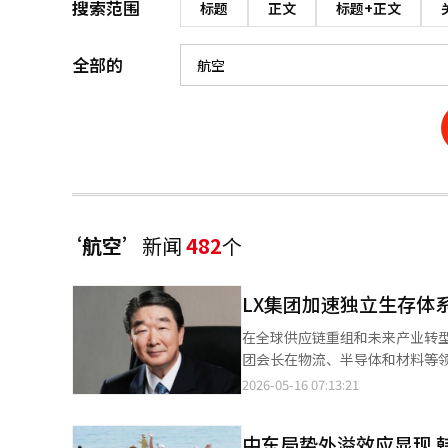
搜索范围
标题
正文
标题+正文
全部的
‘航空’
新闻
482
个
LX集团加速独立生存体
在全球供应链重组和未来产业转型
团会长在物流、半导体和材料等
显。 然而，LX集团仍然高度依赖特定子公司，且受到半导体市场、建筑行业和全球供应链变数的影响，因此能否建
2026-05-16 07:13:21
立稳定的收益结构成为下一步的挑战
期，外界对LX的关注度较低，认
中东局势外溢效应显现 
方面双双发力，迅速推进独立集团体系的建设。 根据公平交易委员会的数据，LX