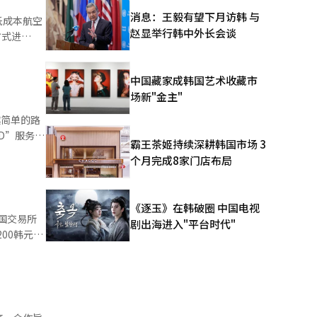
X集团的子
消息：王毅有望下月访韩 与
低成本航空
赵显举行韩中外长会谈
方式进
不仅是简
本俊会长的
了以产业
中国藏家成韩国艺术收藏市
岛航线为中
场新"金主"
的国际航班
炭为主的
越简单的路
无薪休假申
被视为在全
霸王茶姬持续深耕韩国市场 3
主要区域的
个月完成8家门店布局
航班取消而
球网络，支
洲航线燃油
此后，随着
半导体和散
快速上涨正
《逐玉》在韩破圈 中国电视
场的扩大，
缓。 不
剧出海进入"平台时代"
尔
200韩元。
游目的地和
019年与首
盲目的外部
内仍然处于
9%）等机器
史最高等
西斯也受到
和苹果同样
近，
为“特别
原因之一。