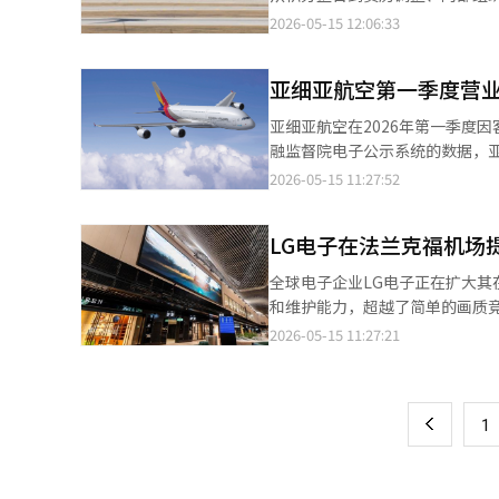
了全球产业竞争性质的变化。表
航空将仁川至大阪的航班频率从每
避免。根据14日的行业消息，大
2026-05-15 12:06:33
的订单，而中国则在国家层面控
班。 此外，自5月12日起，仁川至济州航线开始每周2班的试运行。6月11日起，济州航空还将在仁川至神户航线新增
17日。这是自2020年11月1
空产业与国家地位密切相关。波
航班，持续增强在日本航线的竞争力。 济州航空正加速扩大国内航线和中短途国际航线的运营网
空支付了3000亿韩元的新股认
中国也在大力投资自主客机开发
额。 尤其是在夏季假期需求集中的中短途航线，济州航空计划灵活调整供应，以积极吸引高峰期的乘客。 在LCC整体
亚细亚航空第一季度营业
海外竞争机构的企业合并批准，并于
合竞争。 特朗普总统宣布的20
供应扩张竞争加剧的背景下，济州航
收尾阶段。随着年底统一大韩航
国家权力、产业战略和外交紧密结
亚细亚航空在2026年第一季度因客
关人士表示：“我们将继续灵活
后立即向国土交通部申请了合并
融监督院电子公示系统的数据，亚细
下，通过高效的航线运营增强竞争
亚细亚航空计划于8月12日召开
元。营业亏损为1013亿韩元，净亏损为2377亿韩元。 此次业绩被解
2026-05-15 11:27:52
东大会上合并事项将顺利获得批准
去年，亚细亚航空在与大韩航空
并仍面临诸多挑战。尤其是两家
划的重叠也导致整体供应规模缩减。 客运业务的营业收入为11290亿韩元。尽管供应量同比减少14%，
子。由于飞行员的职业特性，资
LG电子在法兰克福机场
所改善。由于长途航线的运营和
机、飞行计划、机型和工作地点的
左右。 货运部门的业绩下降幅度更大。第一季度货运业务的营业收入为620亿韩元，同比减少3089亿韩元。这是由于
全球电子企业LG电子正在扩大
家航空公司的管理层与飞行员工
去年8月货运业务出售的影响开始显现。 之前，亚细亚航空依靠长途货运航线维持稳定的盈利结
和维护能力，超越了简单的画质竞争，增强了在
会，与工会的对立加剧。因此，
移后，业务结构重组为利用客机
对于4月底新开通的德国法兰克福机场三号航
2026-05-15 11:27:21
页
待解决的问题。公平交易委员会
也对盈利能力产生了影响。 营业亏损的扩大还反映了整合相关的成本压力。亚细亚航空近期在仁川国际机场第二客运
面积为115㎡，安装在机场三号
障等原因，公平交易委员会已两次
航站楼的迁移及与大韩航空的整合准备过程
引、广告和文化内容等信息。 法兰克福机场是德国最大的机场，也是欧洲主要航空枢纽之一。由于该机场24小时运
一
季度进行相关工作，预计大韩航空
机场第二航站楼迁移相关的休息
营，显示屏的长期稳定运行和维护能力被视为关键竞争要素。 
译与编辑。
航空的里程整合计划所反映的准备金成本也进一步加大了
上
1
并使用了高安全性的部件，以满
的结算汇率超过1500韩元兑1
准“VdS 6024”以及安全和电磁兼容性规定“CE-LVD/
失扩大。 因此，净亏损规模扩大至2377亿韩元，超过营业亏损。不过，由于提前签订的油价对冲合同产生了850亿韩
保信息在不同角度下都能清晰可见，并增强了广告
元的衍生收益，部分损失得以减少。 亚细亚航空相关人士表示：“从第二季度开始，我们计划以扩大欧洲