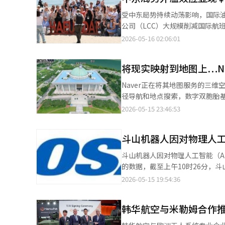
元，较2020年分离前几乎翻了
受中东局势持续动荡影响，国际
公司数量也在不断增加，包括LX控股、LX国
公司（LCC）大规模削减国际航
门大厦，进一步加快了独立的象征
入“紧急经营模式”。 据韩国旅游业界15日消息，随着LCC减班以及燃油附加费上涨对市场冲击逐步显现，韩国旅行
2026-05-16 02:06:01
单的办公楼迁移，更是LX独立体
社协会（KATA）已启动会员企业经
经营风格被认为是LX体质变化的
LCC行业正加速缩减国际运力。
关联性和盈利能力为中心的选择性投资的“实用型经营”战略
将现实映射到地图上…Na
心减少176班；釜山航空也缩减
关领域进行业务组合重组。LX国
规模已接近1000班次。 与此同时，无薪休假措施也在行业内迅速扩散。德威航空已针对客舱乘务员实施为期两个月
Naver正在将其地图服务的三
资源业务结构。 2023年，LX国际收购了韩国玻璃工业（现为LX玻璃）。这一战略被解读为考虑到与建筑和室内装饰
的无薪休假；济州航空自本月8日
径导航和地点搜索，数字双胞胎基础地图竞争的正式启动。 15日，N
材料子公司LX哈乌西斯的协同效
请。真航空还将今年上半年录用的100
持范围扩展至首尔全境。用户可以
2026-05-15 23:46:53
球供应链重组和电动化转型趋势下，向未来产业
直接冲击韩国出境游市场。韩国
图像标记，以三维空间形式探索首尔市中心。 飞行视图3D是以空中视角环顾实际
位。随着全球物流和供应链管理
无法正常运营，地缘风险升温也令韩国民众出境游消费
建筑、城市和自然景观，仿佛在俯瞰由无人机拍摄的城市。 早在去
撑了集团的供应链竞争力。业界普遍认
仍保持稳定，但进入4月后，随
斗山机器人因对物理人工
行视图3D，涵盖了庆州瞻星台、首
正在崛起为未来的增长点。LX半
附加费已从约8万韩元（约合人民
外国游客和国内旅行需求的增加，服务使用量也在不断扩大。 N
热基板等领域。散热基板是将半
斗山机器人因对物理人工智能（AI）产业
在显著增加消费者负担，尤其对欧
间，飞行视图3D的使用量比推出初
其重要性日益凸显。 业界分析认为，LX集团正在围绕物流、半导体和材料重组产业组合，尝试在“LG稳定DNA”的
的数据，截至上午10时26分，斗山
过，业内普遍认为，目前韩国海
全境的扩展是基于Naver Labs
基础上向未来产业中心结构转型
盘中一度上涨至13万8800韩元，创下历史最高价。 同一时间，彩虹机器人上
2026-05-15 19:54:36
产品选择变得更加谨慎。 在市场不确定性持续扩大的背景下，韩国旅游企业也开始主动压缩运营成本。Kyowon
尔市合作，利用数字双胞胎解决方案“Ari
规模竞争。 LX国际依赖度、经
外，海星航空机器人（6.71%）、
Tour已率先实施阶段性每周四
分辨率航空图像和自有的3D地图引擎升级技术
绝对水平，且半导体和建筑行业等
人股票普遍表现强劲。 市场分析认为，外资资金集中流入国内机器人股票，推动了对下一轮主导股票的期待。外资在
级“33级”。 韩国旅行社协会表示，若当前行业压力持续扩大，政府有必要尽快出台针对性扶持政策。数据显示，
的定位平台演变为空间数据平台
韩华航空与米勒姆合作
建筑和房地产市场低迷的影响。 美国的关税政策、全球供应链重组和原材料价格波动性也是影响盈利能力的因素。由
本月（5月4日至14日）期间，净买
新冠疫情期间，韩国12家主要出
专注于基于实景的3D地图、增强现实（AR）和空间接
于物流、资源和半导体业务的特性，LX集团不可
物理人工智能相关的投资情绪从
就业支援行业”，并将就业维持补