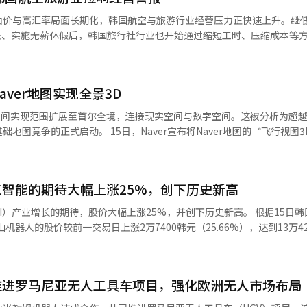
一番。其在商界的排名也从成立初期的50名开外，上升至去年的第43位。L
油价与高汇率局面长期化，韩国航空与旅游行业经营压力正快速上升。继
际、LX潘托斯、LX半导体和LX哈乌西斯等。 LX集团最近收购了LG光化
班、实施无薪休假后，韩国旅行社行业也开始通过缩短工时、压缩成本等
性举措。大楼外墙的牌匾也从“LG”更换为“LX”。业界普遍认为，这
系的正式化象征。 物流、半导体、材料……具本俊式“选择与集中” 具
营受损情况调查，并计划据此向政府申请就业维持等相关支援政策。 目前，韩国
核心。业界分析认为，具会长在保持LG特有的稳定经营基调的同时，强化
济州航空5月至6月期间共削减国际往返航班187班；真航空以富国岛、关
。 实际上，自成立以来，LX集团一直围绕未来产业相
ver地图实现全景3D
212班国际航班。业内统计显示，中东局势升级后，韩国LCC行业累计削减
际在2022年收购了环保生物质发电公司坡胜绿色能源，开始多元化其以煤
维空间实现范围扩展至首尔全境，连接现实空间与数字空间。这被分析为超
起接受乘务员申请6月无薪休假；Aero K航空则面向全体员工开放5月份
aver宣布将Naver地图的“飞行视图3D”服务支
应。去年，LX还收购了印度尼西亚镍矿的股份，以确保电池核心矿物。这
名新乘务员中，约50人的入职时间推迟至9月底至10月初。 航空运力收缩正在
在Naver地图应用中选择适用于63大厦、蚕室综合运动场、国会大厦等
中心转变资源投资组合的举措。 LX潘托斯也在集团内占据了核心地
旅行社协会相关人士表示，当前旅行社即便提前规划旅游产品，也频繁因
空间的服务。用户可以立体地查看
的重要性日益增加，LX潘托斯扩大了以海运、航空和综合运输为中心的全
意愿明显转弱。 数据显示，今年第一季度韩国出境游需求整体
年10月，Naver首次在全国主要旅游景点中推出飞
为，LX正在从单纯的物流企业转变为基于供应链的产业集团。 半导体业务也
着燃油附加费大幅上涨，市场热度开始明显降温。以韩亚航空为例，4月欧
智能的期待大幅上涨25%，创下历史新高
尔COEX、仁川松岛中央公园、全州韩屋村和釜山BEXCO等10个地点。
导体正在从以显示驱动芯片（DDI）为主的业务结构中转型，扩展到汽车
币420元）升至25万韩元以上，涨幅超过3倍。业内人士表示，机票成本
aver表示，去年亚太经济合作组织（APEC）峰会期
导体发热排出到外部的关键部件，随着人工智能半导体和高性能半导体市
增长的期待，股价大幅上涨25%，并创下历史新高。 根据15日韩国交易所
洲、美洲等长线旅游产品影响更为明显，部分热门目的地预订增速已出现放
期平均增加了2.2倍，而在最近的春季出游季节，使用情况也持续增长。 此次首
机器人的股价较前一交易日上涨2万7400韩元（25.66%），达到13万4
外旅游需求并未出现全面下滑，而是在成本压力上升背景下，消费者对旅
的数字双胞胎技术，构建于首尔市的“S-地图”数据之上。Naver Labs于2
。这是一种考虑到产业间关联性和实际盈利能力的选择性扩展战略，而非
涨3.57%，艾机器人上涨29.66%。此
ake”技术，将首尔市整体实现为三维空间数据。 此外，Naver还在应用高
济变数是挑战 然而，LX集团面临的挑战也不少。LX国际的收入占比在集团
宇宙机器人（11.76%）、唯一机器人（7.65%）、西门子机器人（5.4
天工作制。与此同时，业内预计韩国国际航线6月燃油附加费仍可能维持历
，以实现更自然和稳定的空间探索环境。 Naver正在将地图服务从单纯
外部变数的影响也很大。LX半导体的业绩受行业波动影响显著，LX哈乌
。最近，全球大型科技公司也在加强3D地图和空间计算技术的竞争。谷歌
推进罗马尼亚无人工具车项目，强化欧洲无人市场布局
入斗山机器人2610亿韩元，彩虹机器人2280亿韩元，位列净买入前两位。 最
境旅行社累计损失规模曾超过5000亿韩元。当时韩国政府曾将旅游业指定
口技术的提升。 尤其是在生成型AI之后，下一代平台竞争扩展
避免地对全球经济走势敏感。 业界普遍认为，LX集团正在加速从单
现代汽车集团的关联公司扩展到整个机器人行业，这也是推动股价上涨的
贴比例最高提升至90%。