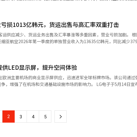
面上看是企业之间的竞争，实际上更接近于国家之间的竞争。美国总统亲
天4班增加至每天7班，并自3月29日起在金浦至济州航线增加了每天往返
韩航空与亚细亚航空当天签署了合并协议，并确定了统一航空的成立日期为
制市场和供应链。在自由市场竞争的背后，依然有强大的国家权力在运作。
6日决定收购亚细亚航空以来，历时约五年六个月的成果。 此前，大韩航空已
音与欧洲空客的竞争不仅是企业之间的竞争，更是美国与欧洲之间的产业
络，以提高市场份
购款，逐步推进吸收合并程序。经过三年的审查，获得了国内公平交易委员会
，推动航空崛起。如今，出售一架飞机的问题已成为技术、外交和国家战
亏损1013亿韩元，货运出售与高汇率双重打击
2024年12月取得了亚细亚航空63.88%的股份。 此次合并协议是长期
0架波音飞机订单，表明国家代表产业和企业的市场争夺战已经展开。在这
空通过提高机队运营效率和快速调整航线的能力，最大化其竞争力。 济州航空相
空的成立，法律和程序上的合并工作进入最后阶段。当天，大韩航空在签
合，形成合力。 ※ 本报道经人工智能（AI）系统翻译与编辑。
运供应减少、货运业务出售及汇率暴涨等多重因素，营业亏损加剧。 根据14日金
运营航线，以应对油价和汇率波动带来的旅游需求变化，并在市场波动较
许可。预计在6月将申请包含航空安全相关的合规条件和限制的运营标准变
亚航空2026年第一季度的单独营业收入为13635亿韩元，同比减少37
力。”※ 本报道经人工智能（AI）系统翻译与编辑。
临时股东大会，讨论合并事项。航空业人士表示：“经过长时间的整合过
读为客运供应减少与货运业务出售的双重影响。
，这将是统一FSC成立的最后一道关卡。” 然而，尽管完成这些法律程
及欧盟竞争当局的整改措施中出售了货运业务，此外，老旧飞机的处置和
公司员工的利益关系是统一航空公司成立前后的关键变量。 资历整合就是
但盈利指标有
历的影响范围广泛，任何小的调整都可能引发敏感反应。资历的变化将影
提供LED显示屏，提升空间体验
高端需求的恢复，客运单价和乘客上座率上升，使得营业收入的减少幅度限
选择等。 关于资历调整，大韩航空目前并未与工会进行单独讨论。自3
其在欧洲主要机场的商业显示屏供应，迅速进军全球标牌市场。该公司通过
会的四方会议未再举行。相反，自上个月起，大韩航空开始举行人力资源
构，但在货运业务转
机场和交通基础设施市场的影响力。 LG电子于5月14日宣布，已完成
预计在物理整合之后，员工之间的和谐与组织稳定化仍需较长时间。 积分
下部空间的腹舱货运，导致营业收入规模本身缩小。网络销售减少和货运
站楼的大型LED显示屏等商业显示屏的供应。 此次供应的LED显示屏总
正在审查大韩航空提交的第三次积分整合方案。此前，由于消费者利益未
航站楼中央的“市场区域”。这些显示屏被放置在旅客流动的中心，负责
拒绝了整合方案。航空业人士表示：“FSC整合完成后，三家LCC也将
中，同时进行客户服务投资和运营体系的改组。 实际上，第一季度与仁川
与亚细亚航空的整合过程将成为未来的基准。”※ 本报道经人工智能（A
室运营成本增加，机上餐食菜单的改编和设备更换成本也被计入。此外，
LG电子表示，此次产品采用了延缓火灾蔓延的设计，
成本压力。 汇率因素也加大了业绩压力。2026年第一季度
2
下
3
4
5
足安全标准，无需额外施工。同时，产品还符合欧洲电气和电子设备火灾
美元，比上期末上涨79韩元。由于航空业外币债务比例较高，汇率上涨导致
EMC”。 此外，LG电子还通过广视角和高清晰度的实现，确
一
视频和机场内容的表现力。 LG电子近期正在加速在全球商业显示
和美洲航线