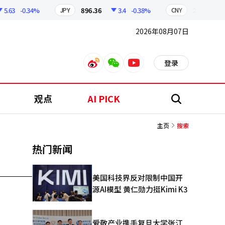
.63
-0.34%
896.36
3.4
-0.38%
210.50
JPY
CNY
2026年08月07日
登录
weibo
weixin
youtube
观点
AI PICK
搜
索
主页
搜索
热门新闻
美国科技界反对限制中国开
源AI模型 黄仁勋力挺Kimi K3
爱敬产业携手复旦大学张江