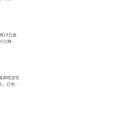
自参与企业
4班的航
今年12月
 尤其是航
向亚细亚航
霸权之争。
及13个
略结合的综
整合程序的
场战斗中，
署合并协议
大的情况
更许可。
95亿韩
程，预计股
序，实际合
中期维修计
一个典型例
响晋升时
制在6%
月以来，两
强调稳定性
整合说明
整合同样是
能力的下降
得到充分保
展示机场指
在明年第一
I）系统翻
未来与大韩
安全标
外币换算损