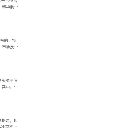
这一合作旨
、机器人、
未来产业中
器人公司
空
。
马尼亚法人
提到：“公
点，以增强
er
了收入增
IS）在实战
3000万
钥匙交付能
实验，以便
发布的。特
特米斯等进
 市场反应
辑。
场普遍认
生产能力，
的销售，并
税谈判、领
性产业中，
已在当地
。 波音正
是美国的核
国
线、性能验
因正是如
增加至69
和K10弹药
中国的关系
全球航空市
工智能
上激烈冲
中国的角度
7%，国际
本搭建，但
宣布还揭示
后冲突不可