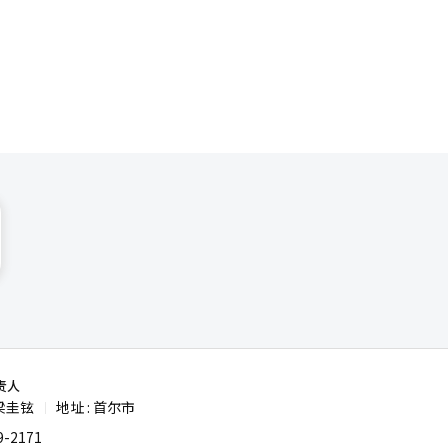
利亚和阿联
大型飞机
ield”的
要机场积
力同样变得
辑。
责人
梁圭铉
地址 : 首尔市
|
-2171