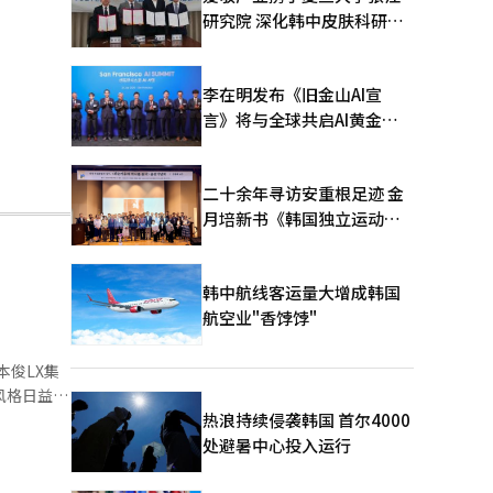
研究院 深化韩中皮肤科研合
作
李在明发布《旧金山AI宣
言》将与全球共启AI黄金时
代
二十余年寻访安重根足迹 金
月培新书《韩国独立运动圣
地：向旅顺口追问历史》出
版
韩中航线客运量大增成韩国
航空业"香饽饽"
本俊LX集
风格日益明
热浪持续侵袭韩国 首尔4000
。成立初
处避暑中心投入运行
和业务重组