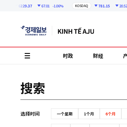
코
인
6229.37
67.01
-1.06%
781.15
20.52
SPI
KOSDAQ
정
보
时政
财经
all
menu
搜索
选择时间
一个星期
1个月
6个月