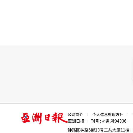
屏业务的扩展，除了德国，还在
为中心，进行盈利防御。”并表
酋等全球机场供应商业显示屏。 公司不仅专注于产品供应，还在安装、运营和维护等定制解决方案的竞争力提升上加
A380的投入。” 他还补充道：“利用客机下部货舱的腹舱货运业务方面，我们计划吸引前往日本的电子商务货量等
大力度。LG电子正在扩大超高清显示
新需求。”※ 本报道经人工智能
应用范围。 LG电子MS事业本部ID事业部部长闵东宣表示：“我们正在增强针对机场等稳定运营和维护至关重要空间
的定制解决方案竞争力，并将持续扩大在全球商业
24小时运营的环境，因此显示屏
累了众多供应案例，并在稳定运营经验和维护基
的角色已从简单的广告媒介演变
重要。” 他补充道：“机场作为国家核心基础设施，其安全要求水平也非常高。即使运营系统独立构建，也需与监控
和运营系统连接，因此我们专注于
亚
公司简介
个人信息处理方针
洲
亚洲日报
刊号 : 서울,아04336
|
|
日
报
钟路区钟路5街13号三共大厦11楼