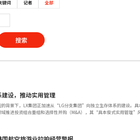
关键词
记者
全部
搜索
系建设，推动实用管理
的背景下，LX集团正加速从“LG分支集团”向独立生存体系的建设。具
领域推进投资组合重组和选择性并购（M&A），其“具本俊式实用管理”
。 摆脱LG影子，构建独立体系 LX集团于2021年从LG集团分离成立
为其是一个以较小子公司为主的集团。然而，自成立以来，LX在外部规模
韩国航空旅游业拉响经营警报
集团截至去年总资产达13.3万亿韩