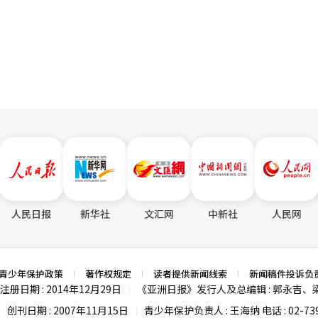
英国、意大利、匈牙利等欧洲主要机场，以及韩国、美国、阿根廷、澳大
页
示：“纽约航线将以每天两次的方式运营，并计划在部分美洲航线上增加
屏“LG MAGNIT”等高端产品线，并扩大自有的综合安全系统“LG Sh
（AI）系统翻译与编辑。
显示屏市场的领导地位。” LG电子相关人士表示：“由于机场是
的稳定性和维护能力被认为比一般商业设施更为重要。LG电子已在全球主
础设施方面建立了高度的信任。” 他还表示：“近年来，机场显示屏
为展示机场体验和国家形象的空间元素。产品性能与空间和谐的设计竞争
保持最高水平的安全体系。”※ 本报道经人工智能（AI）系统翻译与编
人民日报
新华社
文汇网
中新社
人民网
青少年保护政策
著作权规定
读者提供新闻线索
新闻稿件投诉负
注册日期 : 2014年12月29日
《亚洲日报》发行人及总编辑 : 郭永吉、
|
创刊日期 : 2007年11月15日
青少年保护负责人 : 王海纳 电话 : 02-739
|
|