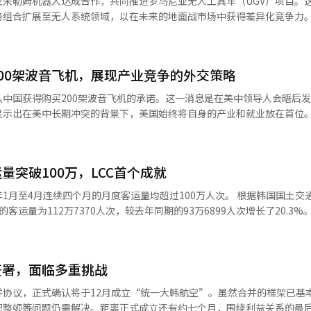
米勒姆机器人达成合作，共同推进罗马尼亚无人工具车（UGV）项目。
现实空间数据成为核心竞争力。数字双胞胎技术预计将与未来的自动驾驶
存体系的建设。然而，由于半导体、资源和物流等经济敏感业务占比较大，
通会议的消息、发那科与谷歌的物理人工智能合作消息，以及美国AI机
合扩展至无人系统领域，以在未来的地面战市场中获得差异化竞争力。 韩华航
aver计划
为其未来增长的关键变量。※ 本报道经人工智能（AI）系统翻译与编辑
激了全球机器人产业的期待。 KB证券研究员金善奉表示：“斗山机器
举行的国际防务展'BSDA 2026'上宣布，与米勒姆机器人及韩华航空罗
建覆盖空中和地面的综合空间探索环境。 服务支持区域也将持续扩大。
司，预计将在北美市场扩展业务，并与英伟达的合作将正式启动。”他还
作协议。 随着欧洲安全环境的变化，欧洲及北约成员国对多
D的应用范围扩展至济州城山日出峰、仁川月尾岛、丽水博览会等主要旅游景
28年发布工业用类人机器人。” 斗山机器人在今年第一季度的合并营
一代UGV的引进。 韩华航空拥有自主研发的阿里昂斯梅特
结合地点信息、内容、评论和本地数据，继续演变为基于空间的信息平台。 Nav
121亿韩元。市场普遍认为，收购ONExia的效应和欧洲客户的扩展推动
00架波音飞机，展现产业竞争的外交策略
GRUNT）等轮式UGV平台。米勒姆机器人的履带式UGV平台特米斯（THeM
er地图作为‘最接近现实的地图’，生动地连接现实空间与数字，为每月超过
美国自动化解决方案公司ONExia的89.6%股份，旨在加强北美网络和交
合动力系统及多种任务设备的整合能力，获得了全球市场的认可。 双方还在开发
，地图与空间智能技术的协同效应将是无穷无尽的，我们将继续进行多种
中国获得购买200架波音飞机的承诺。这一消息是在美中领导人会晤后
V。特别是在此次合同签署之前，韩华航空在罗马尼亚当地利用格伦特和
种信息和内容。”※ 本报道经人工智能（AI）系统翻译与编辑。
显示出在美中长期冲突的背景下，美国始终将自身的产业和就业放在首位。
业现场的智能机器人解决方案。※ 本报道经人工智能（AI）系统翻译与编
示，受到了罗马尼亚军方的高度关注。 米勒姆机器人首席执行官库尔达
00架的合同，但实际公布的数字仅为200架。波音的股价也因此下跌，市
首批进入量产体系的UGV之一，我们将与韩华航空共同扩大罗马尼亚的
，无论数字多少，此次事件本质上反映出美国总统亲自推动本国制造企业
罗马
朗普的外交政策以实用为中心，安全、贸易和产业政策并不分开。无论是关
场扩大无人系统的产品组合。” 韩华航空的战略是建立罗马尼亚下一
突破100万，LCC首个成就
都与增强美国的产业竞争力紧密相连。尤其在航空、半导体和能源等战略
应体系，并扩大在欧洲市场的无人系统业务。实际上，韩华航空在今年2月
调自由贸易和市场逻辑，而如今则是通过国家权力直接保障本国企业的市场
4月连续四个月的月度客运量均超过100万人次。 根据韩国国土交通部航空信
生产工厂（H-ACE Europe），以建立在欧洲的本地生产基础。 H-ACE欧洲工
仅仅是制造业，它与尖端技术、供应链、高级就业和军事技术紧密相连，
量为112万7370人次，较去年同期的93万6899人次增长了20.3%。 其中，
蒂地区，占地约18万1055平方米（约5万4000坪），配备先进的组装
零部件供应商、地方产业和劳动力市场相连。总统亲自参与销售外交的原
增加至43万2582人次，增长11.7%；国际航线的客运量从54万9470人次
路。该工厂将生产2024年7月签署的价值1.38万亿韩元的K9自走炮54门
音外交”并非新鲜事。每次中东访问时，都会宣布大规模的飞机合同，而与
码。飞机销售不仅是简单的出口合同，更是外交关系的象征。美国能够在
00万的韩国本土低成本航空公司（LCC）。 在4月份，济州航空在所有韩
体系，并力争将基于罗马尼亚的产业参与率提高至80%。”※ 本报道经人
面的支持。 有趣的是，美中关系的复杂性。两国在关税、技术和安全问题
签署，面临多重挑战
国内航线占25.3%，国际航线占23.1%。 济州航空的客座率也高于LCC
。中国仍然是全球最大的航空市场之一，而波音也无法放弃中国市场。从
9%，比LCC平均客座率89.5%高出2.4个百分点。国内航线的客座率为9
并协议，正式确认将于12月成立“统一大韩航空”。虽然合并的框架已基
样重要。因此，飞机购买成为经济逻辑与外交战略共同作用的领域。 此次
织整顿等问题仍需解决。距离正式成立还有约七个月，围绕利益关系的最