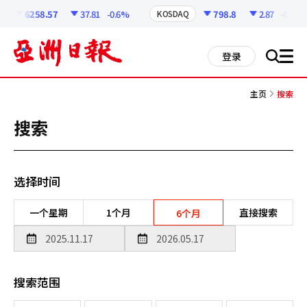
코
인
6258.57
37.81
-0.6%
798.8
2.87
-0.36%
KOSDAQ
정
보
all
登录
搜
men
索
主页
搜索
搜索
选择时间
一个星期
1个月
直接搜索
6个月
搜索范围