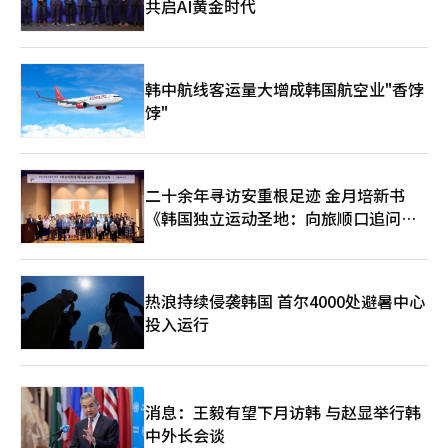
共启AI黄金时代
韩中航线客运量大增成韩国航空业"香饽
饽"
二十余年寻访安重根足迹 金月培新书
《韩国独立运动圣地：向旅顺口追问历
史》出版
热浪持续侵袭韩国 首尔4000处避暑中心
投入运行
消息：王毅有望下月访韩 与赵显举行韩
中外长会谈