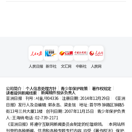
人民日报
新华社
文汇网
中新社
人民网
公司简介
个人信息处理方针
青少年保护政策
著作权规定
新闻稿件投诉负责人
读者提供新闻线索
亚洲日报
刊号 : 서울,아04336
注册日期 : 2014年12月29日
《亚洲
|
|
|
日报》发行人及总编辑 : 郭永吉、梁圭铉
地址 : 首尔市
钟路区钟路5
|
街13号三共大厦11楼
创刊日期 : 2007年11月15日
青少年保护负责
|
|
人 : 王海纳 电话 : 02-739-2171
《亚洲日报》将遵守互联网新闻委员会制定的伦理纲领。
本网站所
|
刊登的各种新闻、信息和各种专题专栏内容, 均受《著作权法》
保护,