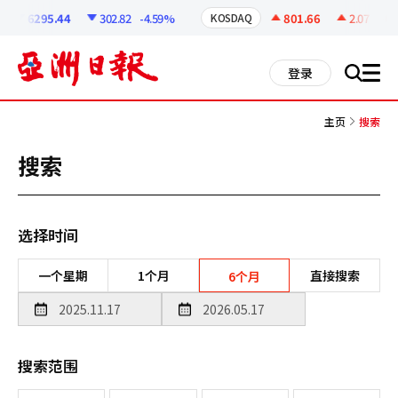
코
인
6295.44
302.82
-4.59%
801.66
2.07
+0.2
KOSDAQ
정
보
all
登录
搜
men
索
主页
搜索
搜索
选择时间
一个星期
1个月
直接搜索
6个月
搜索范围