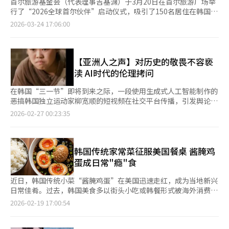
首尔旅游基金会（代表理事吉基渊）于3月20日在首尔旅游广场举
行了“2026全球首尔伙伴”启动仪式，吸引了150名居住在韩国的
外国网红参与。全球首尔伙伴自2012年起成为首尔旅游基金会的
2026-03-24 17:06:00
主要外国宣传团队，成员通过体验首尔的旅游资源，在社交媒体上
向全球推广首尔的魅力。去年，来自52个国家的150名成员共创作
了2256件内容，视频累计观看次数超过4000万次。今年的团队由
来自53个国家的150人组成，他们在Instagram、YouTube、
【亚洲人之声】对历史的敬畏不容亵
TikTok、抖音和小红书等平台上拥有约1014万名粉丝。特别是今
渎 AI时代的伦理拷问
年新增了小红书，以吸引中国游客。小红书是中国重要的旅游内容
平台，月活跃用户约3亿。团队成员以MZ世代为主，平均年龄30.6
在韩国“三一节”即将到来之际，一段使用生成式人工智能制作的
岁，女性占89%。成员来自亚洲及大洋洲35%、中东及非洲
恶搞韩国独立运动家柳宽顺的短视频在社交平台传播，引发舆论巨
31%、欧洲18%、美洲16%，预计将实现全球多角度宣传。启动
大争议。 这段视频由OpenAI的视频生成AI模型“Sora”制成，在
2026-02-27 00:23:35
仪式以“晨曦黄”为主题，参与者穿着“首尔我的灵魂”官方T
上传至TikTok后，在短时间内获得超过20万次的播放量。视频以
恤，参加了社交和拍照活动，标志着活动的开始。他们将在11月前
夸张、戏谑方式篡改历史人物形象，令不少网友愤怒不已，认为这
开展为期8个月的活动，从4月的“汉江巴士码头樱花景
不仅是对一位历史伟人的亵渎，更是对整个民族历史的嘲弄，也再
点”和“2026首尔春季节”宣传开始，参与“2026乐天世界塔天
次引发对于AI创作边界与公共伦理的讨论。 生成式AI的技术逻辑，
韩国传统家常菜征服美国餐桌 酱腌鸡
空跑”等项目，制作并传播体验型内容。首尔旅游基金会代表理事
是基于大规模数据训练后进行概率生成。它并不具备历史判断能
蛋成日常"瘾"食
吉基渊表示：“去年我们接待了创纪录的1485万外国游客，今年
力，也无法理解民族记忆与集体创伤的情感重量。当历史人物形象
计划集中推广首尔的四季内容。通过全球首尔伙伴，我们将展示体
被输入模型，算法只会根据语义与视觉特征进行重组与再创造。技
近日，韩国传统小菜“酱腌鸡蛋”在美国迅速走红，成为当地新兴
验型旅游的魅力，推动首尔旅游的持续增长。”※ 本报道经人工
术本身是中性的，但在社会层面，它却可能重塑公共认知。 此前
日常佳肴。过去，韩国美食多以街头小吃或韩餐形式被海外消费者
智能（AI）系统翻译与编辑。
韩国利用AI技术复原独立运动家生前面貌获得好评，但AI将历史伟
认知，如今逐步融入美国家庭的日常饮食餐桌。 近期，美国各大
2026-02-19 17:00:54
人进行戏谑化恶搞，问题便不再是单纯的创作自由，而涉及历史尊
社交媒体（SNS）上涌现出大量关于制作酱腌鸡蛋的短视频与食谱
严与公共伦理。其他国家也曾出现过类似争议，去年10月，
分享。其制作方法简便易行，将半熟鸡蛋剥壳后，浸入以酱油为主
OpenAI屏蔽了一段用“Sora”制成的美国黑人民权运动领袖马丁