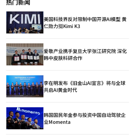
热门新闻
关食材及外卖配送服务的发展。 然而，业内对麻辣炸串的长期发
统电视购物向线上转型的电商模式，但其最大特点在于与观众进行
展仍保持谨慎态度。中国食品在韩国市场往往短期迅速走红，但热
实时互动，为消费者提供全新的购物体验。尤其是Z世代（1995年
度可能难以持久。以糖葫芦为例，根据行政安全部许可数据，从去
至2009年出生）更倾向信任与自身产生共鸣的网红或品牌。 美国
美国科技界反对限制中国开源AI模型 黄
年到今年，店名中含“糖葫芦”的门店已有182家关门，是目前营
市场调研机构YPulse数据显示，去年TikTok Shop在美国播出超过
仁勋力挺Kimi K3
业店铺数量的约四倍，显示消费者在尝鲜后热度迅速下降。麻辣炸
800万小时的直播内容；五分之四的TikTok用户表示，通过
串的经营者也表示，尽管市场需求旺盛，但仍担心该品类能否长期
TikTok Shop认识了新的品牌或产品。 同时，欧利芙洋也在尝试
维持热度，或仅为昙花一现。 在热潮背后，专家提醒，麻辣炸串
购物与娱乐效应相结合的全新直播节目。节目中主播亲自示范产品
虽便捷且口味丰富，但调料油脂含量高、口感辛辣，可能增加胃部
并分享使用体验，与观众实时交流。 从受众结构来看，直播电商
负担。尤其是辣味调料，会刺激口腔和胃黏膜，有消化疾病或对辣
的主要观众群体为10至20多岁女性。月度活跃用户数（MAU）达
爱敬产业携手复旦大学张江研究院 深化
味敏感的人应适度控制食用频率。专家建议，可选择低辣档位，并
1000万的ABLY数据显示，直播观众中20岁出头占比最高，而在美
韩中皮肤科研合作
搭配绿色蔬菜，以兼顾美味与健康。 总体来看，麻辣炸串的流行
妆品类上，10多岁用户比例相对较高。因此，直播电商通常集中在
不仅反映了韩国MZ世代对个性化、便捷化小吃的追求，也显示出
晚间时段，用户在通勤或用餐时间观看30分钟至1小时的直播内
中国食品在韩国市场持续增长的潜力。未来，能否形成长期、稳定
容，这已逐渐成为消费者日常生活的一部分。 随着单人家庭数量
的消费市场，将取决于品牌创新能力、口味优化水平、健康理念的
增加，通过手机观看视频内容的人群持续扩大，这一趋势也被视为
李在明发布《旧金山AI宣言》将与全球
落实以及多渠道营销策略的执行。业内观察人士认为，如果企业能
直播电商市场快速成长的重要因素。从品牌角度看，直播电商不仅
够在口味、服务与健康之间找到平衡，麻辣炸串有望成为韩国街头
共启AI黄金时代
有助于短期销售提升，更为品牌构建粉丝基础、增强客户忠诚度。
小吃的新常态。
业内普遍认为，直播电商需求将持续扩大。
韩国国民年金参与投资中国自动驾驶企
业Momenta