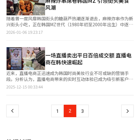
麻辣炸串席卷韩国MZ 引领街头美食
（77.4%）和奈飞（65.1%）最受欢迎，社交平台方面以
集中资源开发受消费者青睐的明星单品 去年12月，LG生活健康进
中，中学生群体日均观看时间最长，达233.7分钟；高中生紧随其
风潮
Instagram（63.7%）、TikTok（56.2%）和
行集团结构调整，成立新美妆事业部，运营头皮护理品牌Dr.Groot
后，为226.2分钟；小学生则为143.6分钟。 仅统计曾使用过在线
Facebook（53.6%）为主。 文化体育观光部国民沟通室室长孔炯
和口腔护理品牌Euthymol。Dr.Groot去年在北美市场上半年销售
视频平台的受访者，日均观看时间则上升至210.8分钟。在观看内
随着曾一度风靡韩国街头的糖葫芦热潮逐渐退去，麻辣炸串作为新
植表示，调查显示外国人对韩国的好感度持续保持高位，韩国文化
额同比实现800%的增长，Euthymol则以日本市场为中心保持稳
容方面，游戏类视频最为普遍，占63.9%；其次为音乐、演出及舞
兴街头小吃，正在韩国MZ世代（1980年初至2000年出生）中逐步
内容在其中发挥了积极作用。接下来，部门将通过专家研讨等方
步增长。 APR为扩大美国市场线下销售渠道，目前正与沃尔玛、
蹈类内容，占50.6%；料理与吃播类视频则以40.6%的比例位列第
走红。麻辣炸串源自中国传统街头小吃，将鸡肉、五花肉、腐竹、
2026-01-06 19:23:17
式，对调查结果进行深入分析，并推动其在各领域政策和实践中加
开市客等进行入驻洽谈。去年5月，APR与美妆集合店ULTA
三。从使用平台来看，Instagram以37.2%的使用率居首，优兔紧
虾等食材串在木签上炸制，再涂抹麻辣调料食用。近年来，这
以应用。
Beauty签署供货协议后，已入驻1400多家线下门店。在日本，
随其后，占35.8%，其后依次为优兔短视频（16.5%）、
种“自选简餐”借助社交媒体（SNS）的传播迅速走红，在年轻人
APR线下门店数量也从去年第三季度的2500家增至第四季度的
TikTok（8%）及Naver Clip（1.3%）。 报告指出，尽管优兔在
中掀起新的消费热潮。 去年6月，首家麻辣炸串连锁店“小麻
3000家。APR还将欧洲视为高潜力市场，计划以英国Boots为起
青少年中的整体使用经历仍占优势，但在日常高频使用平台方面，
辣”在首尔延南洞开业，成为这一波消费潮的代表。开业以来，凭
一场直播卖出平日百倍成交额 直播电
点，扩大在各主流零售渠道的覆盖。 ABLE C&C今年制定了海外销
Instagram实现反超。反映出青少年群体对在线视频的消费偏好正
借便捷的就餐方式和亲民价格，“小麻辣”迅速吸引了以MZ世代
商在韩快速崛起
售比重75%的目标，在维持国内加盟店体系的同时退出免税店。计
逐步由长视频向短视频迁移。数据显示，在过去一周内，49.1%的
为主的年轻消费者，并推动麻辣炸串在Instagram、TikTok等社
划今年第一季度入驻美国、加拿大、中国台湾等地的开市客门店，
受访者表示“每天都会观看短视频”，相比2022年调查中仅0.2%
交平台上迅速传播。目前，相关麻辣炸串店铺约有25家，另有约
近来，直播电商正迅速成为韩国时尚美妆行业不可或缺的营销手
同时与英国主要零售渠道也在洽谈入驻事宜。 爱敬产业高度重视
的每日观看比例，增长尤为明显。 此外，30.3%的青少年表示曾将
20家正在筹备开业。 这种便捷、定制化的消费方式正迎合了对麻
段。分析认为，直播电商带来的实时互动体验已成为吸引新客户、
中国市场，在加强当地竞争力的同时也在积极推进全球多元化布
自己拍摄的视频上传至视频平台。随着互联网及移动设备观看视频
辣烫、火锅等辣味美食熟悉的MZ世代，他们纷纷前往延南洞等热
提升客户忠诚度的核心动力。 据业界14日消息，在上月中旬至本
页
2025-12-15 00:33:44
局。主要品牌AGE 20’s和LUNA为迎合全球消费者喜好，将产品
的普及，过去一周内收看过电视的青少年比例降至84.8%，较
门商圈的专门店打卡。麻辣炸串的受欢迎之处在于消费者可以根据
月初进行的“黑色星期五”促销期间，ABLY、W Concept、
色号扩展至20种。 化妆品原始设计制造商（ODM）科丝美诗在上
2022年调查下降12.6个百分点。 在即时通讯服务的使用方面，
个人喜好自由选择串料和辣度，形成“自选简餐”。相比传统麻辣
MUSINSA、29CM、欧利芙洋等时尚美妆平台均通过自有直播活动
一
海投资约1300亿韩元（约合人民币6.2亿元）建设新总部和智能生
KakaoTalk与Instagram私信功能的使用率基本持平，分别为
烫，麻辣炸串操作更为简便，适合一人份消费，无需与他人共享，
创下亮眼成绩。 W Concept在11月10日至23日期间与品牌联合开
产线，在泰国邦帕利投资约560亿韩元建设新工厂，计划今年9月
47.3%与47.2%。受Instagram用户年龄须满14周岁的限制影响，
这也是其迅速走红的重要因素。 除了延南洞等小店引发的消费热
展直播电商活动，最终销售额较目标高出40%。MUSINSA则在黑
投产。 韩国科玛则通过美国新泽西的北美技术销售中心强化对当
上
2
下
1
3
小学生群体中KakaoTalk使用率高达81%；而在中学生和高中生
潮，从更宏观的角度来看，韩国市场对中国餐饮的消费也在持续增
五期间特别编排直播节目，实现累计销售额132亿韩元（约合人民
地新兴品牌的一站式服务，并启用宾夕法尼亚州第二工厂，将北美
中，主要使用Instagram私信的比例分别达到57.3%和64.4%。就
长。根据国家数据处资料，去年韩国中餐销售额达到3.0343万亿韩
币6302万元），同比增长40%。 面向40至59岁用户的平台
年产能提升至4.7亿个，在降低关税风险的同时，积极开拓亚马
一
社交媒体平台整体使用情况而言，Instagram以87.1%的占比成为
元（约合人民币147亿元），首次超过日本料理、西餐和韩餐，成
Queenit，在11月6日至23日黑五活动期间进行4场直播，共吸引
逊、TikTok Shop等平台，寻求在当地的核心合作伙伴。
青少年最常使用的社交网络服务。
为餐饮市场销售额最高的品类。这显示中国食品在韩国的影响力持
超过28万人次观看。近期加码食品与美妆布局的ABLY，参与直播
页
续扩大，而麻辣炸串有望成为街头小吃的新兴力量，进一步带动相
活动的品牌日均成交额最高可达平时的100倍。 直播电商被视为传