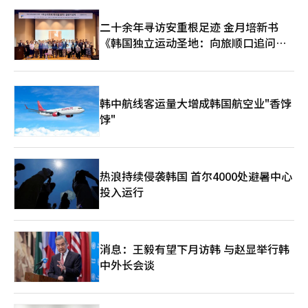
二十余年寻访安重根足迹 金月培新书
《韩国独立运动圣地：向旅顺口追问历
史》出版
韩中航线客运量大增成韩国航空业"香饽
饽"
热浪持续侵袭韩国 首尔4000处避暑中心
投入运行
消息：王毅有望下月访韩 与赵显举行韩
中外长会谈