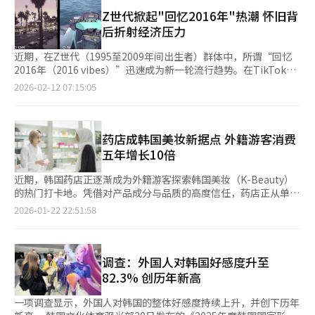
的腌料中，冷藏四小时即可食用。由于步骤简单、成功率高，即便
·路德·金的视频，理由为涉嫌对逝者的不敬及种族歧视。这说
是烹饪新手也能轻松上手，成为其迅速走红的重要原因。在美国，
Z世代掀起"回忆2016年"热潮 怀旧背
明，技术平台已开始意识到生成式AI在复原历史人物方面的潜在风
酱腌鸡蛋被称为“Mayak Egg”，“Mayak”源自韩语“毒药”的
后折射经济压力
险。 技术进步往往领先于规范建立，生成式AI在艺术创作、教育传
发音，意味着吃上一口便会上瘾。 此前，《纽约时报》《华盛顿
播等领域展现巨大潜力，但其对历史叙事的介入，也可能放大误读
邮报》等主流媒体介绍过酱腌鸡蛋的制作方法，近来，相关搜索量
近期，在Z世代（1995至2009年间出生者）群体中，所谓“回忆
与戏谑的风险。尤其在社交媒体环境下，算法推荐机制进一步强
与话题热度再次显著上升。在以年轻用户为主的 Instagram 和
2016年（2016 vibes）”迅速成为新一轮流行趋势。在TikTok、
化“流量优先”的逻辑，争议性内容更易获得传播。当前大量用户
TikTok 平台上，部分酱腌鸡蛋食谱视频播放量已突破数十万次。
Instagram等社交媒体上，大量配以2010年代中后期音乐的视频
2026-02-12 07:15:05
将AI作为获取知识信息的首要渠道。然而，当AI对历史事件的描述
业界分析指出，酱腌鸡蛋的流行反映出韩国美食在海外消费结构上
接连发布，“2026年是新的2016年（2026 is the new
出现偏差时，有多少用户能够辨别真伪？当真假难辨的内容广泛流
的转变。过去，美国市场对韩国料理的关注多集中于辣炒年糕、紫
2016）”等标签广泛传播，不少用户通过对比过去与当下的生活
传后，未来的人们会不会将AI“编造”的历史误认为真实？
菜包饭、韩式烤牛肉、炸鸡等标志性菜品。自2020年起，随着韩
片段，引发大量网友共鸣。这一现象被认为已超越单一的复古风
国街头小吃文化兴起，辣炒年糕进入美国大型超市的冷冻食品区，
潮，更深层地反映出网友对生活成本相对较低时代的怀念。 有分
药店成韩国美妆新据点 外籍游客消费
紫菜包饭也以“韩式寿司”之名实现本土化销售。此外，结合炸鸡
析指出，Z世代所迷恋的“回忆2016年”并非只是对当年
五年增长10倍
与啤酒的“炸啤”文化，也借助韩剧与综艺的传播，迅速渗透至美
Instagram粉彩滤镜的怀念，其背后深藏经济与文化环境的结构性
国的体育酒吧与餐车市场。这类菜品多以外食或即食形式被消费，
变化。曾经低廉的外卖配送费用以及相对自由的互联网环境已不复
近期，韩国药店正逐渐成为外籍游客探索韩国美妆（K-Beauty）
对提升韩国美食的国际知名度起到了关键作用。 相比之下，酱腌
存在。表面上看似轻松的流行趋势，实则折射出年轻人更为深层的
的热门打卡地。凭借对产品成分与品质的高度信任，药店正从单纯
鸡蛋的走红则得益于极简的制作流程。与工序复杂的紫菜包饭、韩
社会现实。 数据显示，今年1月第一周，TikTok平台“2016”关
的购药场所转变为外籍游客的重要美妆消费渠道。 韩国旅游数据
2026-01-22 22:51:58
式拌饭、烤牛肉等传统韩餐相比，酱腌鸡蛋无需开火、失败率低，
键词搜索量同比激增逾450%，以“2016氛围”为主题的视频上传
实验室22日发布的数据显示，访韩外籍游客的医疗旅游支出额从
堪称“韩餐入门首选”。同时，免加热、可冷藏保存的特性，也使
量已超过160万条。相关内容多以重发旧照、配以当年流行音乐重
2020年的562.5547亿韩元增至2025年的5618.3536亿韩元（约合
其更容易融入美国家庭的日常饮食。此外，搭配蛋黄酱、凉拌沙拉
现记忆场景为主，形成鲜明的时代对照。 专家指出，这一趋势与
人民币2.6亿元至26.6亿元），增长约10倍。外籍游客的医疗消费
等美式改良吃法，进一步拓宽了消费人群。 酱腌鸡蛋的流行，也
经济环境变化密切相关。2010年代，亚马逊与奈飞（Netflix）为
次数也持续攀升，从2020年的56.1466万次增至2025年的
调查：外国人对韩国好感度升至
将韩国传统发酵调味料“酱油”带入了海外消费者的视野。过去，
扩大用户规模，普遍采取低价策略。同样，Uber等企业通过压低
415.6034万次，增幅显著。 值得关注的是，药店消费增长尤为突
82.3% 创历年新高
韩式辣椒酱借助辣炒年糕、韩式拌饭等菜品，成为颇具代表性的韩
服务费用争夺市场份额，使消费者能够以较低成本享受出行与配送
出。药店在外籍游客医疗消费中的占比从2021年的38.24%上升至
餐调味料，而酱油则多作为隐形调味料点缀菜肴。如今，在酱腌鸡
服务。然而，如今夜间出行费和外卖配送费用不断上升，日常生活
2025年的59.11%，超过皮肤科（22.07%），跃居首位。这一趋
一项调查显示，外国人对韩国的整体好感度持续上升，并创下历年
蛋的风潮带动下，酱油作为核心调味料，逐渐被海外市场所重新认
成本显著提高，年轻群体的经济体感负担明显加重。 分析指
势与K-Beauty的全球扩张密切相关。在YouTube、Instagram、