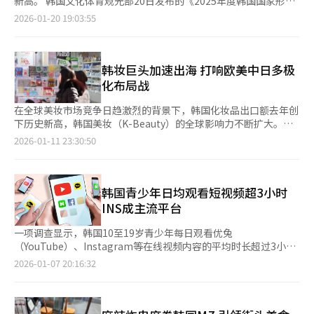
新高。 韩国文化体育观光部20日发布的《2025年度韩国国家形
识，显示出韩式调味料与传统酱类在海外市场具备进一步拓展的潜
出，“回忆2016年”热潮体现出年轻群体对自然、真实体验的渴
TikTok等社交平台上，“药剂师推荐单品”“韩国药店必买清
象》调查结果显示，外国人对韩国的好感度达到82.3%，较上一年
2026-01-20 19:03:55
力。 韩国美食的全球热潮与食品出口规模的持续扩大相互呼应。
望。同时，近来人工智能（AI）的快速扩散进一步改变就业市场结
单”等内容在外籍消费者之间广泛传播，带动了药店购物的热度。
度上升3.3个百分点，为自2018年启动相关调查以来的最高水平。
据韩国农林畜产食品部与韩国贸易协会近期数据，去年韩国对美食
构。自2022年OpenAI推出ChatGPT以来，部分原本由初级员工承
在首尔明洞商圈，针对外籍游客的药店数量也明显增加。根据韩国
历年数据显示，外国人对韩国的好感度整体呈波动上升趋势：
品出口额达18亿美元，同比增长13.2%。其中零食类（2.6亿美
担的工作岗位被迅速替代。在就业门槛提高、物价上涨与生活成本
行政安全部的数据，去年明洞新开设的药店数量达11家，其中仅去
2018年为78.7%，2019年小幅回落至76.7%，2020年回升至
元）、方便面（2.5亿美元）、大米加工食品（1.5亿美元）、酱料
攀升的多重压力下，年轻群体所承受的经济负担持续加大。相关研
年下半年就有9家开业。相比之下，2023年和2024年新开药店均仅
78.1%，2021年升至80.5%，2022年为79.3%，2023年下降至
韩妆巨头加速出海 打响欧美中日多极
类（9000万美元）和饮料（9000万美元）成为增长主力，尤其是
究人员表示：“2016年的数字服务水平与当下差距并不大，但它
为2家，去年新开药店数量出现爆发式增长。 不少药店已强化面向
77.5%，2024年回升至79%。 从国家和地区分布来看，阿拉伯联
化布局战
酱料类产品，在韩餐文化传播的带动下保持稳定增长。欧洲市场同
象征着一个成本负担更低的时代。” 在韩国，类似怀旧潮流在娱
外籍游客的化妆品咨询服务。一名药店相关人士表示：“我们认为
合酋长国（UAE）以94.8%的好感度位居首位，其后依次为埃及
样增势显著，去年韩国农水产品对欧出口额达9.0646亿美元，同比
乐圈扩散。女团IVE成员安宥真于上月19日在Instagram发布多张
健康管理不应只在生病时才重视，因此通过同时推荐‘可食用’产
（94%）、菲律宾（91.4%）、土耳其（90.2%）、印度（89%）
在全球美妆市场竞争日趋激烈的背景下，韩国化妆品出口额去年创
增长22.8%，近五年年均增长率高达13.1%。方便面、紫菜、辛奇
标注“2016年”的旧照；Red Velvet成员Joy也于上月21日上传配
品与化妆品的方式，帮助顾客更容易找到适合自身需求的产品。”
和南非（88.8%），整体来看，中东和非洲国家对韩国评价较高。
下历史新高，韩国美妆（K-Beauty）的全球影响力不断扩大。今
位列出口前茅，即食食品、健康食品与冷冻食品出口量也持续攀
文“Our 2016 vibes”的十年前照片，引发粉丝热议。不少网友在
业内普遍认为，今后以药店为中心的美妆产品流通竞争将进一步加
其中，英国和泰国的好感度提升尤为明显。英国同比上升9.2个百
年各美妆企业趁势推出“明星产品”，通过扩大当地流通渠道、加
升。 家指出，韩国美食出口的扩大离不开持续升温的韩国文化热
2026-01-11 23:30:50
评论区留言称“怀念那个时候”“满满回忆涌上心头”，普通用户
剧。随着外籍游客需求持续多元化，K-Beauty品牌围绕药店渠道
分点，达到87.4%，成为欧洲国家中唯一高于整体平均水平的国
强海外生产基地等策略，同步推进规模扩张与盈利结构优化。 据
潮。从K-Pop、韩剧、电影到料理综艺，韩国饮食文化通过全球平
也纷纷参与，重新分享2016年的旧照，形成二次传播效应。 专家
的进驻竞争将愈发激烈，而药店自身也将通过差异化选品和空间设
家；泰国也上升9.4个百分点，达到86.2%。过去好感度相对较低
化妆品业界11日消息，爱茉莉太平洋制定了将海外销售占比从
台不断展现在国际观众面前。例如，奈飞料理综艺《黑白大厨：料
认为，2016年生活照重新成为焦点，与当下社会对未来的不确定
计来提升竞争力。 业内人士指出：“随着访韩外籍游客数量增
的中国和日本同样出现回升，中国为62.8%，日本为42.2%。值得
2024年的43%提高至2035年70%的目标，积极拓展韩国市场。为
理阶级大战》第一、二季上线后，持续位居全球非英语综艺收视榜
性密切相关。当人们感到世界正在发生剧烈变化时，往往更容易沉
加，药店数量将持续增长。对美妆品牌而言，药店已成为新的流通
关注的是，日本自2018年的20%提升至40%以上，具有一定象征
此，爱茉莉太平洋正深化与亚马逊及丝芙兰在线上和线下的合作，
韩国青少年日均观看短视频超3小时
首，再度提升了国际社会对韩国料理的关注。 韩国文化体育观光
浸于怀旧情绪。以人工智能扩散与就业环境变化为例，在面临重大
渠道，近期进军药店渠道的K-Beauty品牌明显增加。”
意义。 在影响好感度的因素方面，“文化内容”占比45.2%，在菲
将产品矩阵从基础护肤扩展至彩妆、头皮护理等。美国市场去年首
部日前发布的《2025年海外韩流实态调查》显示，在有过韩流体
INS成主流平台
转型或挑战时，一代人往往会回望自己的青春岁月，以寻找安慰与
律宾、日本、印度尼西亚、越南等亚洲国家作用尤为突出。分析认
次超越大中华区，成为爱茉莉太平洋最大的海外市场。 在中国市
验的受访者中，提及韩国时最先联想到的形象，K-Pop以17.2%居
方向。分析认为，“回忆2016年”既是流行文化现象，也是当代
为，K-POP、电视剧、电影等丰富的韩国文化内容不断扩大海外影
场，爱茉莉太平洋集中改善收益结构，通过加强雪花秀、兰芝等品
首，韩国美食则以13.2%位列第二，意味着韩国美食已不再仅是影
一项调查显示，韩国10至19岁青少年每日观看优兔
青年对现实压力与时代转型的情绪投射。
响力，在提升国家形象中发挥了关键作用。 此外，“现代生活文
牌吸引力，优化线上线下渠道，实现高质量增长。在欧洲则以紧跟
视作品中的点缀或旅行体验，而是被视作代表韩国的核心文化资产
（YouTube）、Instagram等在线视频内容的平均时长超过3小
化”（31.9%）、“产品及品牌”（28.7%）和“经济发展水
美国流行趋势的英国为中心，通过Boots、Space NK等主要美妆
之一。 酱腌鸡蛋的流行，标志着韩国美食国际传播进入新阶段。
时，其中短视频类内容的观看量呈显著上升趋势。 韩国舆论振兴
2026-01-07 20:16:32
平”（21.2%）也对好感度提升起到积极作用。在中东和非洲国
连锁门店打开品牌知名度。在日本则通过与当地主要流通企业建立
若说辣炒年糕和紫菜包饭开启了海外市场的大门，那么酱腌鸡蛋则
财团于去年6至9月期间，针对全国小学四年级至高中三年级共
家，除了文化因素外，经济认知同样是提升好感度的重要原因。
合作关系，进驻多品牌集合店和电商渠道。 LG生活健康则采取明
在最日常的“家常小菜”领域，印证了韩国美食持续渗透的潜力。
2674名学生展开的问卷调查，并于本月7日发布的《2025年青少年
在信息获取渠道方面，视频平台以64.4%居首，其次是社交网络
星单品渠道和深耕电商平台的双轨策略，在美国主攻亚马逊和
韩国美食逐渐从“尝鲜型消费”转向“日常型消费”，成为生活方
媒体使用调查报告》显示，95.1%的受访者表示在过去一周内曾使
（56.6%）、网站（46.7%）和广播媒体（32.8%）。其中，优兔
TikTok Shop，中国的天猫和抖音，以及日本的Qoo10等，同时
式的一部分。
用过在线视频平台，日均观看时长为200.6分钟，约合3.3小时。其