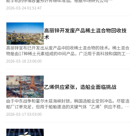
能手机的存储容量预计将继续增加。根据市场研究公司
能陷入低迷。用于半导体微电路的钨价格较战争前上涨约24%。中
TrendForce的数据，2026年全球智能手机的平均存储容量预计将
2026-03-24 01:51:47
国自去年2月起限制钨出口，中东战争爆发后，钨在导弹和无人机
比前一年增长4.8%。尽管NAND价格上涨，但低容量产品的减少和
等高科技武器制造中的需求增加，推动价格上涨。首尔大学电气信
AI需求的增加推动了容量的增长。市场原本预计由于NAND价格上
息工程系名誉教授朴英俊表示：“钨是AI半导体和国防工业的重要
涨，智能手机厂商会降低规格以减少成本，但实际情况相反。苹果
材料，作为战略物资，政府应进行战略性储备和管理。”铟、钼、
和华为等主要厂商加强了设备AI功能，导致存储需求大幅增加。设
高丽锌开发废产品稀土混合物回收技
锶等稀有金属价格也在上涨，影响半导体和国防等韩国主要产业。
备AI需要40至60GB的系统存储空间。因此，苹果将iPhone 17系
术
战争导致供应链不稳定和供需失衡。若中国为制衡美国而加强出口
列的基本存储从128GB提升至256GB，华为也在Mate 80系列中扩
管制，情况将更为严峻。去年底，美国、日本和澳大利亚组成关键
大了512GB型号的比例。NAND制造商的生产工艺转变也产生了影
高丽锌宣布已开发出从废产品中回收稀土混合物的技术。稀土混合
矿物和稀土框架，试图共同应对中国的稀有金属武器化，但中东战
响。随着高密度产品为主的生产结构变化，低容量内存供应减少，
物是由17种稀土元素组成的中间产品，广泛用于高科技和国防工
争削弱了这一努力。若中国限制稀有金属出口以支持伊朗，地对空
智能手机制造商难以获得低容量型号。一些厂商缩减了低利润的低
业。高丽锌经过三年研究，成功从废旧电机中提取稀土混合物。稀
2026-03-18 23:06:00
导弹等国防产品的生产将受影响。电动车用三元电池的关键原料钴
容量型号，重新调整产品策略，以128GB和256GB为主。
土磁铁在电机、发电机、智能手机、导弹传感器和无人机等高科技
价格在战争后持续处于历史高位，给韩国电池企业带来压力。目前
TrendForce预计，由于iPhone 17基本容量的提升，2026年
产品中广泛应用。稀土是全球高科技产业的关键材料，但其供应链
钴的价格较一年前上涨约55%，达到每吨5.6万美元。※ 本报道经
iPhone的平均存储容量增幅将超过安卓。高端品牌在价格上涨的
受制于少数国家，可能导致供应不稳定。高丽锌计划继续开发技
人工智能（AI）系统翻译与编辑。
基础上扩大存储容量，而中低端市场则将高容量型号作为选项。随
术，与政府和地方合作，确保原料供应，增强技术自给和资源安
乙烯供应紧张，造船业面临挑战
着AI生态系统的扩展，存储需求预计将进一步增加。TrendForce
全。高丽锌的代表表示：“目前稀土生产由少数国家垄断，导致供
预测，到2026年底，安卓智能手机中的128GB型号将逐渐消失，
应不稳定和价格波动，影响全球高科技产业竞争力。高丽锌作为世
256GB将成为实际标准容量。※ 本报道经人工智能（AI）系统翻
界顶级有色金属冶炼企业，参与稀土生产将有助于提高技术自给率
由于中东战争和霍尔木兹海峡封锁，韩国造船业受到冲击。尽管造
译与编辑。
和供应链稳定性。”※ 本报道经人工智能（AI）系统翻译与编辑。
船厂订单充足，但用于船舶建造的关键气体“乙烯”供应不稳，可
能影响生产进度。业内人士表示，现有库存可短期应对，但若供应
2026-03-17 03:03:00
问题持续至本月末，生产将受阻。多位造船业人士16日表示，目前
依靠库存维持，但乙烯供应若持续中断，将影响钢材切割工序，3
月是关键期。由于订单增加，造船厂几乎满负荷运转，原材料供应
不稳可能导致工期延误。乙烯用于船舶钢材切割，通常需将火焰温