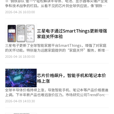
※ '钢铁部队'是一个轻松解读半导体、电池、显示器等尖端产业竞
争和技术战争的栏目。从看不见的芯片到全球供应链，像'钢铁部
队'一样奔走在产业前线，生动传达。周末为自己充电，感受韩国
2026-04-26 16:03:00
产业的力量！<编辑者注> 【经济日报】三星电子和LG电子正在将
AI竞争从产品转向空间。AI技术已从单一设备功能扩展到控制用户
环境的整体技术。4月22日至24日在首尔三成洞COEX举行
的“2026世界IT展”最直观地展示了这一变化。展出的技术更注
三星电子通过SmartThings更新增强
重体验而非性能。三星电子将AI呈现为“可见的体验”。展厅入口
家庭关怀体验
的无眼镜3D显示器和AI导航不仅是展示装置，更是设计观展体验
的起点。显示器不仅传递信息，还扩展为吸引用户并引导反应的界
三星电子更新了全球智能家居平台SmartThings，增强了对家庭
面。这种趋势在体验区延续。微型RGB、Galaxy S26体验、XR和
的关怀功能。特别是为远居家庭提供的“家庭关怀”服务，新增了
游戏区等技术不再单独展示，而是形成一个整体。AI不再仅仅是功
多项功能，并将SmartThings数据连接到Galaxy的个性化服
2026-04-16 18:00:00
能，而是融入内容和体验中，以用户反应为中心运作。 相反，LG
务“Now Brief”，让用户一目了然掌握家庭动态。通过家庭关
电子将AI呈现为“不可见的环境”。以“为您而设的家”为主题，
怀，用户可以从连接的家电和移动设备中获取活动通知、用药和就
展馆被构造成一个居住空间，AI作为生活系统而非产品展示。回家
诊提醒、位置信息等。新功能“Care on call”在拨打电话前显示
时灯光和空调自动开启，厨房根据食材推荐菜单，影院空间根据情
家庭成员的活动信息，如首次活动时间、最近活动时间、步数和天
芯片价格飙升，智能手机和笔记本价
况调整音效。各个家电不再是独立功能，而是整体流动的一部分。
气等。此功能适用于搭载One UI 8.5及以上版本的Galaxy智能手
格上涨
在这种结构中，AI不再是特定设备的功能，而是操作整个空间的系
机，但不支持网络电话。此外，用户可以实时监控远居家庭的空
统。用户未察觉时，环境已先行反应，生活流畅自然。两家公司的
调、空气净化器、除湿机和加湿器等设备，若温湿度、空气质量或
全球半导体价格持续上涨，导致智能手机、笔记本等产品价格普遍
策略截然不同。三星电子专注于通过设备和界面扩展用户体验，而
使用模式异常，将立即通知监护人，并可远程控制设备。2026年
上调。下半年新产品也难逃涨价压力。市场研究公司TrendForce
LG电子则通过空间和环境组织生活。AI的应用领域不同，策略也
款机器人吸尘器“Bespoke AI Steam Ultra”结合了“安心巡
预测，今年第二季度D램价格将上涨50%。价格上涨主要集中在低
2026-04-09 14:03:30
随之变化。这种变化背后是AI技术的普及。大型语言模型和生成型
逻”功能，若长时间未检测到活动迹象，将发送通知并提供巡逻按
容量产品，4GB以下的D램价格上月上涨超过20%。消费级D램供
AI技术迅速扩展，智能手机、电视、家电等设备普遍配备AI功能。
钮。机器人吸尘器的摄像头可寻找倒地人员，并通过扬声器和麦克
应短缺是主要原因。由于AI服务器需求激增，半导体公司专注于高
AI的存在已不再是差异化因素。企业不再仅仅追求性能竞争，而是
风进行双向对话。这些功能需要用户提前授权监护人远程控制权