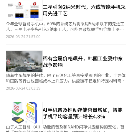
带宽内存和大容量DDR5的供应，导致消费级D램供应减少，价格
重新定义AI的实际运作方式和用户体验变化的竞争力。相同功能在
限，并在SmartThings中注册相关设备。三星还将SmartThings
上涨。TrendForce表示，一季度通用D램价格较上季度上涨90%
三星引领2纳米时代，六成智能手机采
不同环境和连接结构中，感知价值不同。在此过程中，单一产品竞
信息整合到Galaxy的“Now Brief”中，提供家庭设备状态、能
至95%。TrendForce指出，主要内存厂商持续停止生产DDR4以
用先进工艺
争逐渐显露局限，设备间连接性和空间整合成为新的竞争焦点。AI
耗、睡眠状态、门锁和安全模式等重要数据的简报。此功能将在
下的旧产品，供应紧张导致D램价格大幅上涨。因此，智能手机、
不再是单一功能，而是扩展为组织生活的系统。盈利结构也在向这
2024年后发布的电视和2021年后发布的Family Hub冰箱中逐步应
平板电脑、笔记本等产品价格面临上涨压力。D램等内存占智能手
今年全球智能手机中，60%的系统芯片将采用5纳米以下的先进工
一方向转变。从传统硬件销售转向订阅和管理、数据驱动服务，盈
用，用户靠近电视或打开冰箱门时，“Now Brief”界面将自动显
机制造成本的约20%。三星电子自7日起全面上调笔记本和平板产
艺。三星电子率先引入2纳米工艺，可能导致旗舰手机价格上涨。
利模式转为长期和重复。AI使得产品状态实时管理和使用模式分析
示。三星电子AI平台中心SmartThings团队负责人郑在渊表
品价格。Galaxy Book 6在发布一周内涨价17万至88万韩元，
根据市场研究公司Counterpoint Research的数据，去年5纳米以
2026-03-24 21:57:00
成为可能，销售后持续提供服务。尤其是设备间连接性增强，形成
示：“三星的AI技术不仅提供便利，还帮助用户安心照顾家人。我
Galaxy Book 6 Ultra涨价近90万韩元，售价达583万韩元。
下工艺的出货比例已超过50%。由于对高性能和AI功能的需求增
了以空间为单位的服务结构。家电、移动设备、内容形成一个整体
们将通过SmartThings持续扩展差异化的关怀服务。”
Galaxy Tab S10、S11系列涨价约15万韩元，Galaxy Tab Fan
加，工艺转型正在加速。 报告指出，尽管今年内存供应受限，整
流动，客户接触点扩大，增加了附加服务的可能性。这种变化在企
Edition涨价约8万韩元。4月1日，部分智能手机的官方售价也上
体智能手机SoC出货量将减少，但先进工艺的比例将扩大到约
业战略中也得到验证。LG电子通过订阅家电和管理服务，建立了
调。Galaxy S25 Edge、Galaxy Z Flip 7、Galaxy Z Fold 7等去年
60%。 三星电子在Galaxy S26系列中首次采用2纳米工艺的
稀有金属价格飙升，韩国工业受中东
产品使用全过程盈利结构。三星电子则通过智能手机加强设备间连
发布的机型售价上涨10万至20万韩元。发布数月后上调售价的情
Exynos 2600处理器。预计苹果、Qualcomm和联发科将通过台积
战争影响
接，重视生态系统服务扩展。两家公司都在基于AI建立长期客户关
况十分罕见，主要是因为核心部件采购成本增加。下半年即将发布
电采用2纳米工艺以应对竞争。 Counterpoint Research分析师
系，确保持续盈利。钢铁部队的视线停留之处，AI竞争不再局限于
的新产品价格上涨也在所难免。预计9月首次发布的苹果折叠
Shivani Parashar表示，三星的2纳米工艺类似于苹果此前的3纳米
随着中东战争的持续，除了石油化工等直接受影响的行业，半导体
产品竞争。以空间为中心的环境设计竞争正在重塑市场格局。在超
iPhone价格将在2320美元（约346万韩元）至2900美元（约433
转型，增加了对Qualcomm和联发科的竞争压力。 今年先进工艺
和国防等行业也面临成本上升压力。供应链不稳定和特定材料需求
越智能手机和家电，扩展到家庭乃至城市的趋势中，胜负的关键在
万韩元）之间，远高于市场预期。预计7月发布的三星Galaxy Z
产品预计将增长18%，每三部智能手机中就有一部采用。 由于2纳
激增导致主要稀有金属价格飙升。据路透社和CNBC报道，全球氦
于应用领域，而非技术。比功能更重要的是空间设计和连接结构。
2026-03-24 03:03:39
Fold 8和Flip 8价格也将上涨。※ 本报道经人工智能（AI）系统翻
米工艺的晶圆成本比3纳米高约30%，下一代旗舰处理器的价格上
气价格已较战争前上涨一倍，可能从每千立方英尺500美元涨至
最终，设计空间的企业将掌握市场主导权。※ 本报道经人工智能
译与编辑。
涨似乎不可避免。预计先进工艺将占全球智能手机SoC收入的
2000美元。卡塔尔液化天然气设施遭袭击，导致氦气生产中断。
（AI）系统翻译与编辑。
86%。 在代工市场，台积电预计将以超过86%的市场份额保持主
全球约三分之一的氦气由卡塔尔的拉斯拉凡工厂生产，该工厂因伊
导地位。 Counterpoint Research补充道，三星电子代工厂将通
朗攻击而停运。氦气是半导体制造中必不可少的材料。韩国是卡塔
AI手机普及推动存储容量增加，智能
过扩大自用SoC和与Qualcomm的合作，逐步提高市场份额并增加
尔氦气的最大进口国，去年64.7%的氦气进口来自卡塔尔。电子行
手机平均容量预计增长4.8%
竞争压力。 ※ 本报道经人工智能（AI）系统翻译与编辑。
业预计，三星电子、SK海力士和台积电等公司的生产成本将上
升，导致“芯片通胀”加剧。随着AI需求增加，内存和代工厂短
由于人工智能（AI）功能的普及和NAND闪存供应结构的变化，智
缺，智能手机、笔记本电脑和服务器的价格将进一步上涨，市场可