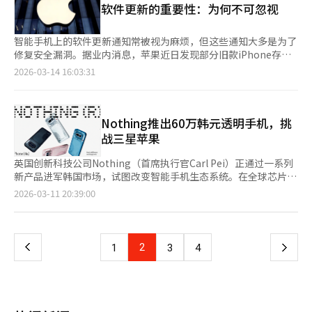
软件更新的重要性：为何不可忽视
度提高至1000至1500度以切割厚钢板，是造船基本工序的必需
品。乙烯供应不稳是因中东战争影响原料供应，韩国乙烯进口依赖
度高，其中一半以上通过霍尔木兹海峡。若中东局势长期化，可能
智能手机上的软件更新通知常被视为麻烦，但这些通知大多是为了
影响韩美合作项目“马斯加”。该项目旨在扩大与美国的造船合
修复安全漏洞。据业内消息，苹果近日发现部分旧款iPhone存在
作，包括船舶建造和维护。造船业人士称，若原材料供应问题持
通过“科鲁纳”漏洞工具进行黑客攻击的风险。苹果已于12日发布
2026-03-14 16:03:31
续，将影响主要项目进度。政府密切关注事态发展，工业通商部已
紧急安全更新，建议用户立即更新软件。“科鲁纳”是一种针对特
接到韩国造船海洋协会关于乙烯供应的紧急请求，并在检查供应情
定环境下的恶意代码攻击工具，未更新安全补丁的旧设备面临更大
况。釜山大学教授白点基表示，虽然目前依靠库存维持，但情况并
风险。谷歌云表示，“科鲁纳”展示了复杂攻击的传播方式，建议
不宽裕，作为战略合作产业，国家需应对原材料供应问题。此外，
iPhone用户更新至最新iOS版本，无法更新的应启用锁定模式以增
Nothing推出60万韩元透明手机，挑
若乙烯供应不稳长期化，可能影响其他制造业。乙烯是塑料和合成
强安全。软件更新不仅是功能增加，更重要的是修复安全漏洞。随
战三星苹果
树脂等化学产品的基础原料，广泛用于汽车、建筑、家电、智能手
着时间推移，操作系统不断发现新攻击方式，安全更新显得尤为重
机、食品、洗涤剂和化妆品等行业。※ 本报道经人工智能（AI）系
要。微软去年底宣布停止Windows 10更新，建议用户转向
英国创新科技公司Nothing（首席执行官Carl Pei）正通过一系列
统翻译与编辑。
Windows 11，主要原因是Windows 10技术支持结束带来的安全
新产品进军韩国市场，试图改变智能手机生态系统。在全球芯片价
风险。智能手机集成金融服务、通讯、照片和账户信息，延迟更新
格上涨的背景下，Nothing以透明设计和强大的人工智能为卖点，
页
2026-03-11 20:39:00
可能导致黑客攻击和信息泄露，安全管理至关重要。软件更新是保
推出了具有高性价比的中端智能手机Phone 4a系列。该系列于10
护数字设备的基本安全措施。苹果强调，保持软件最新是确保产品
日发布，11日推出了电池续航时间长的无线耳机Headphone a。
一
安全的重要步骤。※ 本报道经人工智能（AI）系统翻译与编辑。
Phone 4a将于13日开始在韩国销售，售价为69.9万韩元，提供
黑、白、蓝、粉四种颜色。Phone 4a的透明设计是其最大亮点，
上
2
下
1
3
4
后盖顶部配有新型Glyph Bar，结合了人性化设计和精密工程。63
个Mini LED分为6个区域，最大亮度达3500尼特，用户无需查看屏
一
幕即可了解来电、信息和电池状态。该手机采用6.78英寸1.5K
AMOLED屏幕，支持120Hz刷新率，最大亮度4500尼特，前置康
页
宁大猩猩玻璃7i，具备IP64防水防尘功能。处理器采用高通骁龙