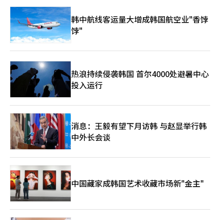
韩中航线客运量大增成韩国航空业"香饽
饽"
热浪持续侵袭韩国 首尔4000处避暑中心
投入运行
消息：王毅有望下月访韩 与赵显举行韩
中外长会谈
中国藏家成韩国艺术收藏市场新"金主"