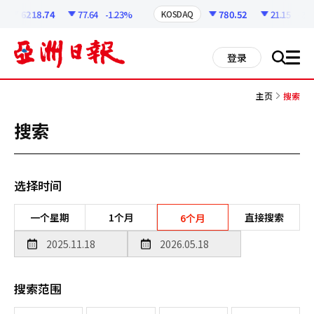
코
인
6218.74
77.64
-1.23%
780.52
21.15
-2.64
KOSDAQ
정
보
all
登录
搜
men
索
主页
搜索
搜索
选择时间
一个星期
1个月
直接搜索
6个月
搜索范围