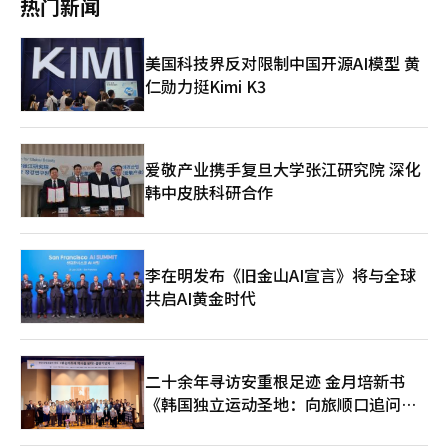
热门新闻
7s4代，性能提升7%，功耗降低10%。AI处理能力提升92.5%，
支持高端3D游戏。Phone 4a的摄像系统包括5000万像素OIS主
摄、5000万像素OIS潜望镜长焦镜头和索尼超广角摄像头，支持
美国科技界反对限制中国开源AI模型 黄
0.6倍到70倍变焦。前置3200万像素摄像头。软件方面，Nothing
仁勋力挺Kimi K3
OS 4.1基于安卓16，提供简洁的用户界面，支持Essential Search
和Essential Memory功能。Headphone a于11日发布，提供黑、
白、粉、黄四种颜色，支持135小时播放时间。耳机支持高解析度
无线音频和LDAC编解码器，40mm钛涂层驱动单元提供高质量音
效。Nothing的市场策略是通过Phone 4a系列迅速提升全球市场
爱敬产业携手复旦大学张江研究院 深化
份额，挑战三星和苹果的市场地位。专家认为，这可能会对韩国市
韩中皮肤科研合作
场产生重大影响。然而，Nothing需要克服线下基础设施的不足，
以确保售后服务质量。与韩国三大运营商建立战略伙伴关系是关
键。Nothing的创新设计和高性价比能否赢得韩国消费者的青睐，
值得关注。※ 本报道经人工智能（AI）系统翻译与编辑。
李在明发布《旧金山AI宣言》将与全球
共启AI黄金时代
二十余年寻访安重根足迹 金月培新书
《韩国独立运动圣地：向旅顺口追问历
史》出版