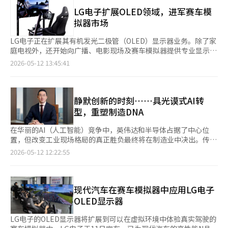
(Racer)”两种型号。专业版配备65英寸LG OLED专业显示器，而
Magnit”。同时，强化了包括安装、运营和维护在内的空间定制
济放缓也推动了理性消费趋势，高性价比产品需求快速增加。乐天
赛车版则配备65英寸LG OLED电视。 LG OLED专业显示器是一款
LG电子扩展OLED领域，进军赛车模
解决方案能力，计划加快在机场和大型商业设施市场的布局。 LG
Hi-Mart希望借助海信在价格和大尺寸产品上的优势，抢占超大屏
基于4K OLED面板的专业显示产品，具备无损稳定传输高质量、高
拟器市场
电子还在增强其安全竞争力。去年，LG电子在标准型显示产品
电视市场需求。 从盈利角度来看，海信入驻对乐天Hi-Mart同样具
容量内容的接口，并通过自我色彩校正和屏幕亮度、色彩均匀化功
UH5Q和UH7Q中应用了自主安全系统“LG Shield”。LG Shield
有积极意义。相比在韩国市场拥有强大渠道控制力的三星与LG，
能实现精准的色彩表现。 特别是，基于OLED特有的高对比度和快
LG电子正在扩展其有机发光二极管（OLED）显示器业务。除了家
是一个集成了产品安全能力的系统，支持商业显示的数据保护和稳
海外品牌通常采用直采直购模式，可减少中间流通环节，从而提升
速响应速度，能够实现接近真实车辆驾驶环境的画面，预计将与赛
庭电视外，还开始向广播、电影现场及赛车模拟器提供专业显示
定运营。 LG电子MS事业本部ID事业部部长民东宣表示：“我们将
零售利润率。 除海信外，乐天Hi-Mart近期还陆续引进日本品牌双
车模拟器产生良好的协同效应。 此前，LG OLED专业显示器主要
器。LG电子于11日宣布，将向现代汽车的'现代N赛车模拟器'供应
2026-05-12 13:45:41
通过专注于机场等对稳定运营和维护要求高的空间的定制解决方
鸟（Twinbird）、意大利高端厨电品牌UNOX Casa等，希望借此
用于广播、电影等视频内容制作环境。业内人士关注此次合作将使
OLED显示器。专业型号配备65英寸的LG OLED Pro第二代，赛车
案，巩固在全球商业显示市场的领导地位。”※ 本报道经人工智
摆脱经营低迷局面。今年第一季度，乐天Hi-Mart营业亏损达148
高质量显示器的应用领域扩展至娱乐和工业模拟等领域的可能性。
手型号则使用65英寸的LG OLED电视（2025年款）。值得注意的
能（AI）系统翻译与编辑。
亿韩元（约合人民币6780万元），同比亏损进一步扩大，净销售
LG电子计划未来基于OLED技术和显示标识业务的竞争力，拓展至
是，LG OLED Pro显示器过去主要用于对画质要求较高的广播和电
额为4969亿韩元，同比缩水6.1%。
视频制作、模拟器及体验型内容等多个领域。 LG电子相关人士表
影制作现场，此次扩展至赛车模拟器领域。LG电子正在加强对企
静默创新的时刻……具光谟式AI转
示：“现有的OLED专业显示器主要用于广播、电影等视频制作环
业间交易（B2B）市场的攻势，超越企业与消费者之间的交易
型，重塑制造DNA
境，侧重于色彩准确性和画质表现能力。我们认为赛车模拟器同样
（B2C）。去年推出的专业显示器新产品'LG OLED Pro第二代'是
需要实现与真实驾驶环境最相似的体验，因此可以应用OLED的优
自2022年第一代发布以来的第三年新款。该显示器能够在不压缩
在华丽的AI（人工智能）竞争中，英伟达和半导体占据了中心位
势。” 他还表示：“在赛车模拟器等实时沉浸感重要的环境中，
高质量和大容量内容的情况下，稳定地传输4K OLED面板。其优化
置，但改变工业现场格局的真正胜负最终将在制造业中决出。传统
精准的色彩表现、接近无限的对比度和快速的响应速度等都是重要
校正功能和色彩校正配置文件能够均匀地表达屏幕亮度和色彩，因
制造企业LG正在将AI作为一种工具，不再仅仅是服务或功能，而
2026-05-12 12:22:55
因素。OLED特有的卓越画质竞争力在实现接近真实驾驶的沉浸感
而在广播和电影制作现场获得好评。LG电子还提供持续的色彩校
是重新设计工厂、供应链和客户体验，开始进行对“制造DNA”的
方面具有优势。”※ 本报道经人工智能（AI）系统翻译与编辑。
正服务，以支持制作人准确表达其意图的色彩。安装和移动的便利
巨大转型。 具光谟LG集团会长在今年首次召开的总裁会议上表
性也是其一大优势。LG电子正在将OLED领域扩展到高附加值的游
示：“快速执行比完美的计划更为重要”，亲自下达了AX（AI转
戏显示器和车载显示器等领域，超越了以往的移动设备和电视主力
型）速度战的指令。这一变化被认为是LG在迎接AI时代时，开始
现代汽车在赛车模拟器中应用LG电子
产品。今年初推出的增强人工智能（AI）功能的游戏显示器'LG
比任何人都快地改变组织和业务结构的体现。 LG长期以来被称
OLED显示器
UltraGear Evo'便是一个典型例子。该显示器结合了5K清晰度
为“传统制造业的强者”。LG电子、LG化学、LG能源解决方案、
的'5K AI升级'等设备内AI技术，以满足全球游戏玩家的需求。此
LG显示器等集团核心子公司大多是基于实物制造竞争力而成长起
LG电子的OLED显示器将扩展到可以在虚拟环境中体验真实驾驶的
外，LG电子在全球OLED电视市场上已连续13年保持第一的位置。
来的。 然而，在AI时代，单靠优质的产品制造已难以生存。产品设