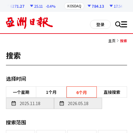
코
인
6271.27
25.11
-0.4%
784.13
17.54
-2.19
KOSDAQ
정
보
all
登录
搜
men
索
主页
搜索
搜索
选择时间
一个星期
1个月
直接搜索
6个月
搜索范围