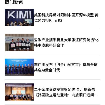
热门新闻
兰埃因霍温新住宅区的热泵供应，并获得了利德凯克地区的额外订
析为不仅仅是技术引入，而是重新设计集团未来实力的过程。 业
政策和电气化趋势，热泵需求可能在新建住宅和公共建筑中增加。
单。在法国、西班牙等南欧五国，已为超过10万户家庭提供热泵，
界人士表示：“在AI时代，制造业的竞争力不再仅仅由低廉的人工
LG电子的热泵技术已在欧洲市场验证其商业价值。在意大利米兰
并在德国和英国等地扩大与当地企业的合作。 业内普遍认为，热
成本或生产规模决定，积累和分析数据以提升生产力、质量和客户
举行的全球空调展MCE 2026上，LG的住宅用热泵系统室外机和室
美国科技界反对限制中国开源AI模型 黄
泵市场将成为未来空调（HVAC）产业的核心增长点。尤其是欧洲
体验的能力正成为核心竞争要素。” LG目前推进的AX也是为了增
内机均获奖。此外，LG还在荷兰和南欧五国供应超过10万户的住
仁勋力挺Kimi K3
日益严格的碳法规和电力效率政策，可能会推动全球市场的扩展。
强制造业的本质竞争力。相比于华丽的AI服务竞争，深度将AI融入
宅项目。LG电子不仅在住宅领域，还在商业和工业领域扩展热泵
LG电子不仅在住宅热泵领域，还在商业系统空调和工业冷却器方
工业现场的静默创新，正成为决定LG未来的关键变量。※ 本报道
产品线，为大型商业设施提供“LG Multi V i”系统空调，并在数据
面强化全系列战略。在商业市场，推出了大容量系统空调“LG
经人工智能（AI）系统翻译与编辑。
中心、工厂和发电厂等工业场所推广大型冷却设备“冷水机”。李
MultiV i”，在工业市场则以超大型冷却器为主攻方向。 LG电子还
在成，LG电子ES事业本部长（社长）表示：“我们将利用在欧洲
在进行下一代技术的开发。公司在韩国、美国阿拉斯加、挪威奥斯
等全球市场积累的技术和业务经验，开拓国内市场，让客户体验到
爱敬产业携手复旦大学张江研究院 深化
陆和中国哈尔滨等地设有寒冷地区研究所，研究在极端环境下稳定
环保高效的新型供暖方式。”※ 本报道经人工智能（AI）系统翻译
韩中皮肤科研合作
运行的热泵技术，并持续扩大与当地大学和研究机构的合作。 LG
与编辑。
电子ES事业本部总裁李在成表示：“我们将基于在欧洲等全球市
场积累的技术和经验，扩大国内高效采暖市场，让客户体验兼顾能
效和环保的新采暖体验。” LG电子相关人士指出：“欧洲市场已
李在明发布《旧金山AI宣言》将与全球
普遍采用热泵采暖，而国内则以城市燃气和液化石油气等化石燃料
为主，这一点是最大的区别。尤其是欧洲单户住宅比例较高，而韩
共启AI黄金时代
国则以公寓为主，安装环境和需求结构也存在差异。” 他补充
道：“虽然短期内国内市场不会迅速从燃气锅炉转向热泵，但考虑
到政府的电采暖政策和碳减排趋势，逐步变化的可能性是存在的。
尽管公寓可能存在空间限制，但在独立住宅中，热泵的需求将会扩
二十余年寻访安重根足迹 金月培新书
大，我们计划加强产品供应以应对这一趋势。”※ 本报道经人工
《韩国独立运动圣地：向旅顺口追问历
智能（AI）系统翻译与编辑。
史》出版