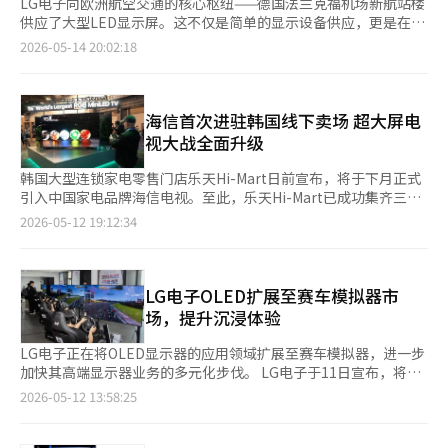
LG电子向欧洲航空交通的核心枢纽——德国法兰克福机场新航站楼
供应了大型LED显示屏。这不仅是简单的显示设备供应，更是在24
小时稳定运营和安全性至关重要的机场基础设施市场中证明了其技
2026-05-14 20:02:18
术实力。 LG电子于4月底完成了对新开通的德国法兰克福机场3号
航站楼的大型LED显示屏等商业显示产品的供应。 此次供应的LED
显示屏总面积达到115㎡，安装在航站楼中央的市场广场，负责向
旅客传递航班信息、广告及文化内容等。 法兰克福机场是德国客
海信首次进驻韩国线下卖场 超大屏电
流量最大的机场，也是欧洲的交通枢纽。由于机场特性，显示屏不
视大战全面升级
仅需要具备清晰的画质，还需具备长时间稳定运行和快速维护的能
力，这些都是其核心竞争力。 LG电子在此次供应的产品中应用了
韩国大型连锁家电零售门店乐天Hi-Mart日前宣布，将于下月正式
主要用于工厂等安全性要求高的工业环境的部件。其设计旨在延缓
引入中国家电品牌海信电视。至此，乐天Hi-Mart已成功集齐三星
火灾扩散，确保在没有额外施工的情况下也能达到高水平的安全
电子、LG电子、TCL与海信等全球电视销量四强。 此前，海信在
2026-05-12 19:12:34
性。 该产品符合欧洲电气和电子设备火灾安全标准“VdS
韩国市场仅通过电商平台Coupang进行线上销售。此次入驻乐天
6024”以及安全和电磁兼容性规定“CE-LVD/EMC”。满足欧洲
Hi-Mart，标志着海信首次进入韩国主流线下零售渠道，消费者将
公共基础设施市场的安全标准，为未来在机场、铁路和大型综合设
有机会在实体店直接体验和购买海信电视。 业内分析称，乐天Hi-
施等领域的订单扩展奠定了基础。 LG电子还强调了其画质竞争
Mart此举是品牌结构革新战略的重要一步。在高端市场，乐天Hi-
LG电子OLED扩展至赛车模拟器市
力。LG电子的LED显示屏提供广阔的视角，使旅客在不同位置都
Mart将继续聚焦三星电子和LG电子。而在中低价位及高性价比产
场，提升沉浸体验
能清晰观看屏幕。能够以高画质传递航班信息、广告视频和地方文
品线方面，则通过自有品牌PLUX、加上TCL与海信两大全球品牌
化内容，提升了机场内的数字沟通效果。 LG电子已经向包括德
进行多元化布局，扩大消费者的选择空间。 尽管在技术实力方
LG电子正在将OLED显示器的应用领域扩展至赛车模拟器，进一步
国、英国、意大利、匈牙利等欧洲主要地区，以及韩国、美国、阿
面，海信仍被认为与三星和LG存在一定差距，但凭借出色的性价
加快其高端显示器业务的多元化步伐。 LG电子于11日宣布，将为
根廷、澳大利亚和阿联酋等全球主要机场供应了商业显示产品。
比，在超大屏电视市场中展现出强劲竞争力。根据市场调研机构
现代汽车的高性能品牌N赛车模拟器提供OLED显示器。该公司计
2026-05-12 13:58:25
随着机场和综合商业设施对数字导向和广告基础设施投资的增加，
Omdia的数据，去年在100英寸及以上电视市场中，海信以57.1%
划通过将虚拟驾驶环境与OLED的画质优势相结合，最大限度地提
具备安全性、稳定性和维护能力的商业显示需求预计将进一步增
的市场份额连续三年位列全球首位。 近年来，韩国消费者对超大
升沉浸感。 现代N赛车模拟器分为“专业版(Pro)”和“赛车版
长。 LG电子正在扩大其商业显示产品线，包括超高清显示屏“LG
屏电视的偏好日益明显，“屏幕越大越好”成为消费主流。同时经