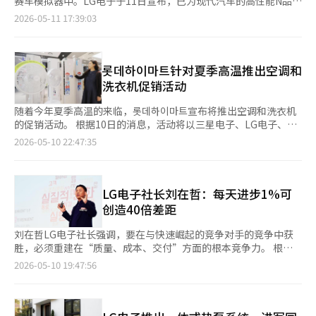
赛车模拟器中。LG电子于11日宣布，已为现代汽车的高性能N品牌
根据市场调研机构Omdia的数据，LG电子在去年全球OLED电视市
计、生产与质量管理、物流与营销、客户数据分析等整个过程都在
驾驶体验提供了OLED显示器，应用于‘现代N赛车模拟器’。现
2026-05-11 17:39:03
场（按出货量计算）中占据了49.7%的市场份额，接近一半。其竞
向AI和数据中心的结构转变，工业秩序正在重塑。 LG将此视为不
代N赛车模拟器根据规格分为专业版和赛车手版两种。专业版配备
争对手三星电子和索尼分别为30.7%和8.7%。※ 本报道经人工智
仅仅是数字化转型，而是改变制造业运营体系的问题。实际上，最
65英寸LG OLED专业显示器，而赛车手版则使用65英寸LG OLED
能（AI）系统翻译与编辑。
近LG内部的氛围是，AX不仅是某个IT组织的任务，而是涵盖生
电视。采用4K OLED面板的‘LG OLED专业显示器’是一款具备
产、研发、供应链和客户管理的集团核心战略。 具会长在3月于首
稳定传输高质量、高容量内容的接口的专业显示器。它具有自我色
롯데하이마트针对夏季高温推出空调和
尔中区南山领导力中心召开的总裁会议上，将AI带来的产业结构变
彩校正和屏幕亮度、色彩均匀表达的优化校正功能，能够生动地呈
洗衣机促销活动
化比作电力和互联网的出现，并表示：“这要求我们进行根本性的
现色彩。LG电子在去年9月推出了面向视频内容专业人士的‘LG
变化，以准备迎接新时代。” 他特别强调：“在有业务影响的领
OLED专业’第二代显示器。该显示器与电视相似的设计提高了安
随着今年夏季高温的来临，롯데하이마트宣布将推出空调和洗衣机
域，即使是小的事情也要迅速执行，积累和扩散成果。”将AX的
装和移动的便利性，不仅在制作公司内用于内容展示，还在拍摄现
的促销活动。 根据10日的消息，活动将以三星电子、LG电子、
核心定义为速度和执行力。这一信息被解读为反映了在AI时代，单
场用于实时监控。LG电子表示，通过此次在现代N赛车模拟器中的
Carrier等主要制造商的空调为中心，提供同时购买的优惠。消费
2026-05-10 22:47:35
靠以往制造业强者的成功公式——谨慎审查和稳定运营，已难以跟
应用，进一步扩大了OLED显示器的应用领域。未来，LG电子计划
者购买三星电子的“无风画廊”、LG电子的“视系列”和“物件
上时代的速度的危机感。 变革的最前沿是LG电子。LG电子不再仅
基于长期积累的OLED技术和数字标牌竞争力，从视频制作现场到
系列塔”、Carrier的“空气X”等主要空调产品时，若与롯데하이
仅是一个家电公司，而是围绕暖通空调（HVAC）、智能工厂、汽
各种模拟器，提供定制化解决方案，拓展各领域的商业机会。※
마트自有品牌PLUX的风扇或新日电子的风扇一起购买，将可享受
车电子和平台业务，迅速改变企业体质。尤其是在工厂自动化和工
本报道经人工智能（AI）系统翻译与编辑。
现金返还等优惠。 此外，洗衣机的促销活动也在进行中。购买三
LG电子社长刘在哲：每天进步1%可
业解决方案领域，LG正在加速AI基础的生产优化和能源效率技术
星电子和LG电子的组合洗衣机，并使用롯데联名卡付款的客户，将
创造40倍差距
的获取。 对LG电子而言，AI不仅是新产品功能，而是提升制造竞
获得现金返还等折扣优惠。 为了满足夏季卫生管理的需求，롯데하
争力的核心工具。AI技术被应用于提高生产线运营效率、降低不良
이마트还提供家电清洗服务的优惠。至本月底，购买空调和洗衣机
刘在哲LG电子社长强调，要在与快速崛起的竞争对手的竞争中获
率和优化能源使用的全过程。随着AI数据中心的扩大，快速增长的
清洗产品的客户，在购买后一年内可享受最高10%的清洗服务折
胜，必须重建在“质量、成本、交付”方面的根本竞争力。 根据
HVAC业务也正从单纯的制冷设备，崛起为“AI基础设施时代的核
扣。空调清洗服务包括拆解产品后对过滤器和内部部件进行高压清
LG电子的消息，刘社长在最近于首尔麻谷LG科学园举行的首次全
2026-05-10 19:47:56
心产业”。 电池业务同样如此。由于电动车市场需求暂时减缓
洗、UV紫外线消毒等过程。洗衣机清洗服务则包括完全拆解洗衣
员大会上表示：“让我们一起聚焦于揭示问题和执行赢得胜利的策
的“峡谷现象”长期化，LG能源解决方案等全球电池企业面临着
桶后进行高压清洗、蒸汽消毒、UV紫外线消毒等。 롯데하이마트大
略，打造一流的LG电子。” 在会上，刘社长将LG电子独特的工作
确保盈利能力的现实挑战。仅靠过去那种激进的扩张竞争已难以保
宗家电部门的文总表示：“夏季是空调使用的高峰期，洗涤和卫生
方式和组织文化创新活动重新定义为“重塑2.0”，并提出了变革
证生存。 最终，关键在于工厂运营效率、良率改善和成本竞争力
管理的重要性也随之提高，因此我们准备了以高频使用的商品和服
方向。 他分享了自己自1989年加入金星公司家电研究所以来积累