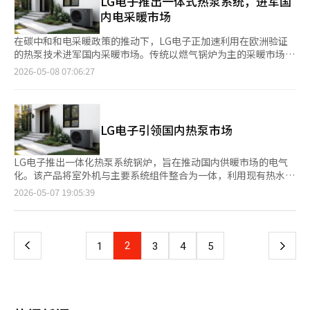
LG电子推出一体式热泵系统，进军国
的获取。在这一过程中，基于AI的工艺优化和质量预测技术的重要
务为中心的多种优惠。” 与此同时，气象局最近发布的三个月天
的37年哲学，指出：“每天看似微小的1%进步，经过一年将形成
内电采暖市场
性也在迅速上升。 LG能源解决方案也在以生产效率和运营优化为
气预报显示，今年夏季将出现创纪录的高温。根据预报，5月和6月
约40倍的差距，而每天的1%退步，经过一年将导致约1480倍的倒
中心，扩大AX的应用范围。利用AI进行工艺数据分析和不良预测系
的气温将分别有50%和7月60%的概率高于往年水平。※ 本报道经
退。” 刘社长接着强调：“我们必须时刻牢记并实践每天积累1%
在碳中和和电采暖政策的推动下，LG电子正加速利用在欧洲验证
统的提升，正在超越单纯的成本节约，成为电池产业生存竞争力的
人工智能（AI）系统翻译与编辑。
的变化，未来的竞争力将从今天的1%改善行动开始。让我们实现
的热泵技术进军国内采暖市场。传统以燃气锅炉为主的采暖市场正
一部分。 在这一集团层面的AX战略中心是LG AI研究院。 LG AI研
每天的小变化和创新。” 自2022年起，LG电子开展了重塑活动，
在向高效电力系统转型。 LG电子于7日宣布推出一体式热泵系统锅
究院以超大规模AI模型“EXAONE”为核心，汇聚了集团内部的AI
2026-05-08 07:06:27
旨在鼓励员工自发创造愉快的变化，并在全球范围内积极推广品
炉新产品。该产品将室外机和主要系统组件一体化，安装时无需额
能力。市场上，生成型AI竞争正向消费者服务中心发展，但LG则
牌。今年起，重塑2.0将重新确立，以提高核心价值的执行力，加
外的制冷剂管道工程，可直接利用现有热水管道，提升了安装便利
相对专注于将AI应用于工业现场和制造领域的实战型战略。 实际
速工作方式的变革。 刘社长表示：“我们应当思考如何实现可
性。更换旧锅炉时也能最大限度减少额外工程负担。 业内人士认
上，在今年的总裁会议上，LG利用EXAONE进行实时讨论分析、
能，而不是找出不可能的理由，需要转变思维，以便实现更大的创
为，此次发布不仅是新产品的扩展，更是LG电子“电采暖战
关键词提取和会议摘要等，将会议本身作为AX执行的案例。这一
LG电子引领国内热泵市场
新。我将带头努力营造揭示问题的氛围。” 他还介绍了第一季度
略”的重要信号。全球主要国家正在减少化石燃料锅炉，扩大电力
场景反映了LG希望将AI技术融入实际工作和管理决策过程的决
的经营业绩以及接下来2至4季度的商业环境，旨在让大家认识到公
热泵的普及，国内市场的增长潜力也在增加。 政府计划到2035年
心。 LG CNS也是集团AX战略的另一个支柱。LG CNS不仅加速集
司面临的现实。 刘社长指出：“变化是我们最擅长的，揭示问题
实现减少518万吨温室气体的目标，推动350万台热泵的普及。热
团内部的数字化转型，也在对外企业的AX业务扩展上加快步伐。
LG电子推出一体化热泵系统锅炉，旨在推动国内供暖市场的电气
并专注于执行以提高速度，就是我们现在要开始的重塑2.0。相信
泵利用空气中的热能供暖和热水，作为新一代采暖技术，其能效和
随着制造、物流、金融和公共领域对AI·云基础的数字化转型需求
化。该产品将室外机与主要系统组件整合为一体，利用现有热水管
LG电子的创新DNA和实力，让我们汇聚每个人的小变化，共同改
碳减排效果显著优于传统燃气锅炉。 LG电子的新产品具有高效结
的扩大，LG的AX能力正与新的B2B商业机会相连接。 LG的举动与
道，无需额外冷媒管道施工，便于锅炉更换。自2011年起，LG电
页
2026-05-07 19:05:39
变LG电子的未来。”※ 本报道经人工智能（AI）系统翻译与编
构，能产生约4至5倍于投入电力的热能。因此，与传统化石燃料锅
三星或SK有所不同。三星基于巨额投资专注于半导体的超越战
子在国内开展系统锅炉业务，并自2018年起供应住宅用一体化热
辑。
炉相比，能源成本可节省约40%至60%。尽管初期安装成本较
略，而SK则在电池和生物领域进行大规模的重组，LG则在加强现
泵系统锅炉。新产品采用空气源热泵技术，通过空气中的热量提供
一
高，但长期运行时能效的累积将提升整体经济性。公司预计，考虑
有主力业务的竞争力方面扩大AI的应用范围。 LG并没有强行开辟
供暖和热水，能效比传统化石燃料锅炉高出4至5倍，预计可节省
政府补贴后，初期投资回收期可在5至6年内实现。 在环境法规方
新的领域，而是将AI与制造、质量和客户体验等现有优势结合，以
40%至60%的能源成本。该产品符合政府到2035年推广350万台
上
2
下
1
3
4
5
面，产品采用的R32制冷剂的全球变暖潜值（GWP）比传统R410A
最大化竞争力。市场上对此评价为“最具LG特色的AI战略”。 实
热泵的计划，尽管初期成本较高，但考虑到政府补贴和节能效果，
低约68%，既降低了环境负担，又提高了系统效率。 LG电子已在
际上，LG过去也通过选择和集中战略重组了业务结构。果断退出
预计5至6年内可收回投资。该产品使用R32冷媒，其全球变暖潜力
一
欧洲市场扩大热泵业务。最近在意大利米兰举行的全球空调展览会
智能手机业务，减少了盈利能力下降的LCD业务比例。相反，LG
指数比R410A低68%。即使在冬季低温环境下，也能提供高温热
MCE 2026上，住宅热泵系统的室内外机均获得了优秀奖，彰显了
将能力集中在汽车电子、电池、HVAC和工业解决方案等未来增长
水，并支持通过“LG ThinQ”应用进行远程控制。业内分析认
页
其技术实力。 业务扩展的速度也在加快。LG电子最近已完成对荷
潜力较大的领域，调整了集团的投资组合。 如今的AX战略也被分
为，尽管目前国内供暖市场仍以城市燃气锅炉为主，但随着碳减排