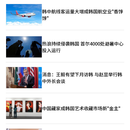
韩中航线客运量大增成韩国航空业"香饽
饽"
热浪持续侵袭韩国 首尔4000处避暑中心
投入运行
消息：王毅有望下月访韩 与赵显举行韩
中外长会谈
中国藏家成韩国艺术收藏市场新"金主"