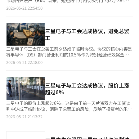
市场回归账户（RIA）以来，短短两个月内便吸引了约2万亿韩元
议将最终通过；但如果未通过，总罢工的讨论可能会重新点燃。
子在前一天成功解决了劳资谈判，消除了罢工风险，股价上涨超过
的资金流入。资金主要流向了三星电子、SK海力士等国内半导体
2026-05-21 22:54:50
因此，전副会长的此次信息被解读为对工会成员恳请支持协议的举
8%，一度触及30万韩元。SK海力士的股价上涨11.06%，达到193
股票和国内上市交易所基金（ETF）。 金融投资协会于21日公布
动。他呼吁：“此次临时协议仍需收集工会成员的意见，希望大家
万8000韩元。 三星电机宣布与全球企业签署了价值1.5万亿韩元的
了RIA的最新情况，截至19日，累计开户数为242,856个，总余额
为公司和员工的未来齐心协力。” 此外，他将劳资冲突后的首要
硅电容器供应合同，股价上涨超过12%。三星生命和三星物产的股
达19,443亿韩元。RIA账户为将海外股票投资资金转移至国内资产
任务定为“组织的化学结合”。他强调：“现在重要的是放下冲突
价分别上涨12%和11%。现代汽车集团的股票也表现良好，现代
的投资者提供了资本利得税减免的优惠。 在推出初期的3月底，
三星电子与工会达成协议，避免总罢
的时间，大家齐心协力向前迈进。如果基于相互尊重和信任共同努
汽车上涨9%，起亚汽车上涨超过11%。 未来资产证券研究员金石
RIA账户的余额为4,140亿韩元，4月底增至13,389亿韩元，而到本
工
力，我们相信能够再次实现更大的飞跃。” 最后，전副会长表
桓表示：“三星电子的劳资协议使得整个集团表现强劲。”他还提
月19日则接近19,443亿韩元。同期，国内资产的余额也从1,234亿
示：“公司将继续倾听员工的努力和奉献，致力于改善工作环
到：“现代汽车集团因对阿特拉斯业务路线图、垂直整合和量产体
韩元增加至12,129亿韩元。 金融投资协会表示：“海外股票出售
三星电子与工会在总罢工前夕达成了临时协议。协议的核心内容是
境。”※ 本报道经人工智能（AI）系统翻译与编辑。
制转型的期待而表现强劲。” KOSDAQ指数当天开盘时较前一交
的资金流入国内股票和股票型基金，促进了国内股市需求的扩大和
将半导体（DS）部门营业利润的10.5%作为特别经营绩效奖金的
易日上涨29.23点（2.77%），达到1085.30点。截至下午12时49
外汇的流入。” 开户者中，40至50岁的人群占据了过半。根据8日
资金来源，并取消上限。这实际上是将营业利润挂钩的绩效奖金制
2026-05-21 22:18:00
分，KOSDAQ指数较前一交易日上涨5.07%，达到1109.61点。 在
的数据，40岁占31%，50岁占26%，30岁占21%，60岁以上占
度制度化。工会最初要求支付营业利润的15%并取消上限，经过最
KOSDAQ市场上，外资净买入1300亿韩元，机构净买入1600亿韩
12%。按余额计算，50岁占32%，40岁占27%，60岁以上占
后的妥协，管理层在很大程度上接受了这一要求。 在避免了总罢
元，个人投资者则净卖出超过2800亿韩元。 KOSDAQ市值前列的
19%，30岁占15%。 值得注意的是，30岁以下的开户比例也达到
工这一最坏情况的情况下，眼下的危机得以平息。然而，从企业管
股票普遍上涨。阿尔特奥根上涨0.70%，生态动力材料上涨
了31%，显示出年轻人对国内资本市场的参与效果。 从实际投资
理的角度来看，此次协议可能会带来不小的后续影响。尤其是在半
三星电子与工会达成协议，股价上涨
10.58%，生态动力上涨10.36%，彩虹机器人上涨15.20%，科隆
流向来看，资金从美国大型科技股和高风险杠杆ETF流出，转向了
导体这种需要天文数字投资的设备行业，将营业利润的一定比例固
超过6%
生物制药上涨3.56%，三千堂制药上涨2.45%，利诺工业上涨
国内半导体股票和ETF。 海外股票出售的主要品种包括英伟达
定为绩效奖金的方式，可能会侵蚀未来的竞争力。希望为了暂时平
6.15%，利佳凯姆生物上涨3.62%，HLB上涨2.94%，ABL生物上
（1,801亿韩元）、Direxion半导体三倍ETF（SOXL，947亿韩
息冲突而饮下毒酒的“饮鸩止渴”局面不会出现。 半导体产业与
三星电子的股价上涨超过6%。这是由于前一天劳资双方在工资谈
涨4.70%。 前一天成功实现“翻倍”（相较于发行价上涨4倍）的
元）、特斯拉（504亿韩元）、谷歌母公司Alphabet A（451亿韩
一般制造业是不同的。行业周期波动极大，繁荣期获得的利润大部
判中达成了临时协议，消除了总罢工的风险，反映了投资者的乐观
马基纳拉克斯，今天股价也上涨超过30%，达到涨停交易。※ 本
元）等。 而在国内的净买入方面，三星电子（780亿韩元）、SK海
分需要再次投入到设备投资和研发中才能生存。三星电子也在为数
情绪。 根据20日韩国交易所的数据，截至当天上午10时29分，三
2026-05-21 21:13:32
报道经人工智能（AI）系统翻译与编辑。
力士（667亿韩元）、现代汽车（146亿韩元）、KODEX200（134
十万亿韩元规模的先进工艺投资以及HBM、代工竞争力的提升而
星电子的股价较前一日上涨6.16%，交易价格为29万3000韩元。
亿韩元）、TIGER半导体TOP10 ETF（123亿韩元）等名列前茅。
全力以赴。美国、台湾和中国的企业在国家层面的支持下，已经参
在盘前交易中，股价一度触及30万韩元。 三星电子股价的急剧上
金融投资协会还指出，从下个月开始，RIA的税收优惠比例将逐步
与到半导体霸权的竞争中。在这种情况下，将营业利润的一部分固
涨被认为是由于21日晚，劳资双方在劳动部长金英勋的调解下进行
缩减，投资者需保持警惕。 通过RIA进行的海外股票出售的资本利
定为自动分配结构，投资能力必然会减少。 更令人担忧的是，这
最后谈判，最终达成了今年工资谈判的临时协议。 此前，三星电