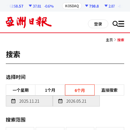
코
인
6258.57
37.81
-0.6%
798.8
2.87
-0.36%
KOSDAQ
정
보
all
登录
搜
men
索
主页
搜索
搜索
选择时间
一个星期
1个月
直接搜索
6个月
搜索范围