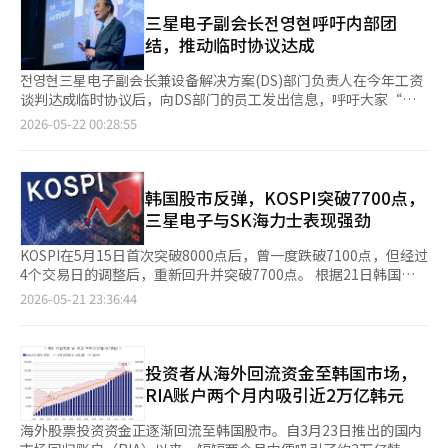
幅上涨，显示出半导体价值链整体的买入热情正在扩散。前一天，
卡消息、广告、商业和AI业务战略的核心组织，因此备受业界关
此同时，市场对伊朗局势趋于缓和的预期升温，以及英伟达
三星电子与工会达成了薪资谈判的初步协议，改善了半导体行业的
三星电子副会长전영현呼吁内部团
注。如果罢工真正发生，将对卡卡消息等主要服务的运营稳定性和
（NVIDIA）亮眼的业绩表现，也为此次反弹提供了额外支撑。 外
投资情绪。同一时刻，三星电子（上涨7.79%）和SK海力士（上涨
结，推动临时协议达成
AI业务的推进进度产生影响。 与制造业不同，作为IT企业的卡카
资机构对韩国股市的乐观预期亦持续升温。野村证券近期发布报告
11.12%）的股价也表现出强劲的上涨趋势，进一步推动了半导体
오，罢工直接导致服务中断的可能性较小。由于平台服务依赖于自
显示，将今年KOSPI目标区间由此前的7500至8000点大幅上调至
大型股的买入热潮。 三星电子与工会在前一晚签署了2026年薪资
전영현三星电子副会长兼设备解决方案(DS)部门负责人在今年工资
动化的服务器运营体系和常态应对组织，短期罢工不会立即导致卡
10000至11000点。报告指出，通用存储芯片与高带宽存储器
谈判的初步协议，避免了即将到来的总罢工。Kiwoom证券的研究
谈判达成临时协议后，向DS部门的员工发出信息，呼吁大家“放
卡消息等主要服务的瘫痪。 然而，如果劳资冲突持续升级，可能
（HBM）正处于“超级周期”，将成为今年至2027年韩国企业盈
员韩志英表示：“罢工风险的缓解可能会为以半导体股票为中心的
下冲突的时间，团结一致”。经历了总罢工危机的劳资冲突在达成
2026-05-22 00:28:55
会对新服务开发和项目进度造成压力。卡卡目前正致力于将卡卡消
利及净资产收益率（ROE）增长的核心驱动力。此外，报告还指
友好供需环境创造条件。” 此外，英伟达的良好业绩也刺激了投
临时协议后，开始了组织稳定和内部团结的恢复工作。 据相关行
息从简单的即时通讯工具转型为连接对话、搜索、推荐和支付的AI
出，涵盖存储芯片、HBM、电力设备、储能系统（ESS）及核电在
资者的信心。英伟达宣布其2026财年第一季度（2月至4月）的营
业消息，三星电子当天通过内部沟通渠道发布了《2026年工资谈
代理平台。因此，如果开发人员的空缺时间过长，可能会对新AI功
内的人工智能（AI）基础设施领域，未来五年有望持续贡献稳定收
收为816亿2000万美元（约122万亿韩元），较前一季度增长约
判临时协议通知》和전副会长针对DS部门的讲话。 在题为“再次
能的开发或服务升级进度产生一定影响。 卡卡支付方面，虽然罢
益。
20%，连续12个季度创下历史最高营收记录。市场分析认为，人
齐心协力”的讲话中，전副会长鼓励因长期冲突而疲惫的员工，并
韩国股市反弹，KOSPI突破7700点，
工导致支付和转账服务中断的可能性较低，但在运营稳定性和外部
工智能服务器投资的扩大将推动高带宽内存（HBM）的需求增
强调了应对即将到来的全球半导体竞争的组织团结。 전副会长表
三星电子与SK海力士表现强劲
信任管理方面可能会成为负担。卡卡企业和DK技术分别负责基于
加，这对国内半导体股票整体产生了积极影响。※ 本报道经人工
示：“在困难的环境下，正是因为大家在各自岗位上不懈努力，才
云和AI的企业间交易（B2B）业务及集团内部开发和运营支持，若
智能（AI）系统翻译与编辑。
取得了这样的结果。” 他接着说：“虽然在谈判过程中存在分歧
KOSPI在5月15日首次突破8000点后，曾一度跌破7100点，但经过
罢工持续，可能会对技术支持、维护和新建设项目产生一定影响。
和冲突，但大家对公司的关心是一致的。”并表示：“我深刻理解
4个交易日的调整后，重新回升并突破7700点。 根据21日韩国交
卡卡目前表示正专注于劳资协商。卡卡相关人士表示：“由于双方
员工们在这一过程中所感受到的担忧和失望。”这被解读为对围绕
易所的数据，截至当日下午12时49分，KOSPI较前一交易日上涨
于18日达成了延长调解期限的共识，因此在剩余时间内将持续努力
2026-05-21 23:36:44
绩效奖金的部门间不满和内部冲突的回应。 三星电子的劳资双方
7.66%，达到7761.43点。开盘初期，指数大幅上涨，KOSPI和
达成圆满协议。”
此前在绩效奖金制度和工资增长率等问题上持续对立。尤其是在半
KOSDAQ的买入熔断机制同时启动。 三星电子的劳资双方在前一
导体市场回暖的背景下，DS部门的绩效补偿问题成为核心争议，
晚达成了工资谈判的初步协议，同时英伟达发布的业绩超出市场预
工会甚至预告了总罢工，局势一度紧张。尽管面临着内外部不确定
期，改善了投资者情绪。此外，美国总统唐纳德·特朗普提到与伊
投资者从海外回流资金至韩国市场，
性和半导体生产受阻的担忧，但最终达成的临时协议避免了最坏的
朗的谈判已进入最后阶段，这也导致国际油价和美国国债收益率双
RIA账户两个月内吸引近2万亿韩元
停工局面。 此次达成的临时协议仍需经过工会成员的表决程序。
双下跌，对股市形成了利好。 在证券市场上，机构投资者净买入
三星电子工会联合斗争总部计划于22日下午2时至27日上午10时进
超过1.4万亿韩元的股票，推动了指数上涨。外资净卖出1万亿韩
海外股票投资资金正逐渐回流至韩国股市。自3月23日推出的国内
行成员投票。如果过半数的在册成员参与投票并且过半数支持，协
元，个人投资者则净卖出约4000亿韩元，开始实现利润。 三星电