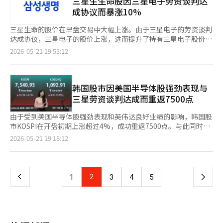
三星生生命股因三星电子劳资谈判达
得减免率在本月底前为100%，而在6至7月将降至80%，8月后则
可能会成为“坏先例”。目前，造船、电力设备和军工行业被认为
子的股价在14日接近30万韩元，但由于劳资之间的奖金争议持续
成协议而暴涨10%
降至50%。 因此，若要享受100%的减免优惠，必须在本月底前完
已经进入超级周期。HD现代重工和汉华海洋已经获得了数年的订
加剧，加上宏观经济的不确定性，股价下跌了6.76%。特别是外资
成海外股票的出售结算。由于海外股票的成交日与结算日之间存在
单积压，효성重工和LS电气等电力设备公司也因AI数据中心带来的
投资者在15日至20日的期间内，净卖出三星电子股票达7兆8621亿
三星生命的股价在早盘交易中大幅上涨。由于三星电子的劳资谈判
时间差，投资者需确认各证券公司的结算时间安排。 此外，海外
电力基础设施需求增加而创下历史最高业绩。军工行业同样因中东
韩元。 基于这一情况，Kiwoom证券的研究员韩志英分析
达成协议，三星电子的股价上涨，进而提升了持有三星电子股份的
股票出售所得在结算日后的一年内必须在RIA账户内用于投资国内
和欧洲的出口良好而处于超繁荣阶段。 如果这些行业的工会要
称：“前一晚三星电子劳资谈判达成临时协议的消息，缓解了罢工
三星生命的投资价值。 根据21日韩国交易所的数据，截至当天上
2026-05-21 19:53:12
上市股票、国内股票型基金和存款等，若不遵守，将可能被追缴税
求“既然三星电子也将营业利润制度化为绩效奖金，为什么我们不
风险，这将为以半导体股为中心的积极供需环境奠定基础。” 证
午9时55分，三星生命的股价较前一交易日上涨3万3500韩元
收优惠。 金融投资协会本部长韩在荣表示：“国内市场回归账户
能呢”，那么企业在繁荣期将面临巨额的绩效奖金负担，而在衰退
券界对三星电子的业绩改善趋势和内存市场的良好表现表示乐观，
（10.74%），报34万5500韩元。 市场分析认为，股价大幅上涨的
为海外市场的流动性回流至国内资本市场提供了重要契机。”他还
期则会重复劳资冲突。绩效奖金应综合考虑经营业绩、未来投资和
纷纷上调目标股价。 新韩投资证券当天将目标股价上调至55万韩
原因是三星电子劳资谈判达成协议后，三星电子股价强劲反弹。当
表示，将与业界共同持续提供多样化的高吸引力国内投资产品，以
市场情况等因素灵活决定。如果将其固定为营业利润的比例，企业
元，比之前提高了83.3%。新韩投资证券的研究员金亨泰表
天，三星电子的股价较前一交易日上涨6.7%，报29万5400韩元。
韩国股市因美国半导体股强劲表现与
促进汇率稳定和生产性金融的发展。※ 本报道经人工智能（AI）系
管理的自主性将受到严重损害。 劳动者的贡献不可否认。三星电
示：“内存价格的进一步上涨、长期合同带来的稳定业绩可见性、
三星生命因持有三星电子的股份，通常对三星电子的股价和分红变
三星劳资谈判达成而重返7500点
统翻译与编辑。
子半导体业务的全球竞争力源于现场工程师和研究人员的奉献。取
对股东回报的期待，以及劳资相关担忧的消除共同作用。” 未来
化非常敏感。最近，三星生命还公布了2023年第一季度的良好业
得成果后应有相应的回报这一原则也没有错。问题在于方式。如果
资产证券也在当天将三星电子的目标股价从40万韩元上调至48万
绩。根据合并财报，净利润为1兆2036亿韩元，同比增长89.5%，
由于受到美国半导体股强劲表现和英伟达良好业绩的影响，韩国股
损害了企业的可持续性和投资竞争力，最终这种负担将再次回到劳
韩元。未来资产证券的研究员金永建指出：“截至5月，服务器/企
超出市场预期。由于胜诉的即期年金诉讼带来的约4257亿韩元的
市KOSPI在开盘初期上涨超过4%，成功重返7500点。与此同时，
动者身上。 韩国半导体产业正在与台积电、英特尔和中国企业展
业用固态硬盘（SSD）的数量增长率分别为22.3%和41.5%，在一
准备金回收，以及三星电子的特别分红效应，均对业绩改善起到了
因对美国与伊朗谈判进展的期待，国际油价和市场利率也表现出稳
页
2026-05-21 19:18:12
开生存竞争。围绕绩效奖金分配的劳资冲突只会让竞争对手受益。
个月内（相比于之前的22.1%和39.1%）再次上升。” 前一天，韩
重要作用。 证券界普遍认为，未来三星生命的股价将继续与三星
定的趋势，加上三星电子劳资谈判达成的消息，进一步改善了半导
企业的最大目标是创造利润，但同时也是一个需要为未来投资的组
国投资证券也因预计第二季度内存价格大幅上涨，将三星电子的目
电子的股份价值保持关联。iM证券的研究员设龙镇分析称：“未来
体行业的投资情绪。 根据韩国交易所的数据，截至当天上午9时6
一
织。尤其是设备行业，需要将繁荣期的利润积累为应对未来衰退的
标股价从37万韩元上调至57万韩元，成为证券公司中最高的目标
三星生命的股价将更多地与其持有的三星电子股份价值相关，而非
分，KOSPI指数较前一交易日上涨321.19点（4.46%），达到
投资资金。 我们担心三星电子此次协议可能在整个产业中引发危
价。 韩国投资证券的研究员蔡敏淑表示：“由于预计第二季度通
本业竞争力或分红预期。”※ 本报道经人工智能（AI）系统翻译与
7530.14点。当天KOSPI以7486.37点开盘，随后上涨至7551.36
险的多米诺效应。绩效奖金是必要的，但不应以扼杀未来投资的方
上
2
下
1
3
4
5
用DRAM的平均销售价格上涨率将从30%上调至60%，因此我们将
编辑。
点，涨幅达到342.41点（4.75%）。 未来资产证券公司的研究员
式进行分配。现在需要的不是短期分配逻辑，而是保护企业长期生
今年和明年三星电子的营业利润预期分别上调13%和16%，达到
徐相荣表示：“市场通过英伟达的业绩再次确认了对人工智能
存和产业竞争力的平衡感。※ 本报道经人工智能（AI）系统翻译与
一
377万亿韩元和573万亿韩元。”※ 本报道经人工智能（AI）系统
（AI）行业增长的强劲预期。” 然而，他也指出：“市场对超大规
编辑。
翻译与编辑。
模云服务商资本支出扩大的可持续性仍然存在疑虑，尤其是最近一
页
些大型科技公司在自由现金流放缓的情况下，通过发行公司债券等