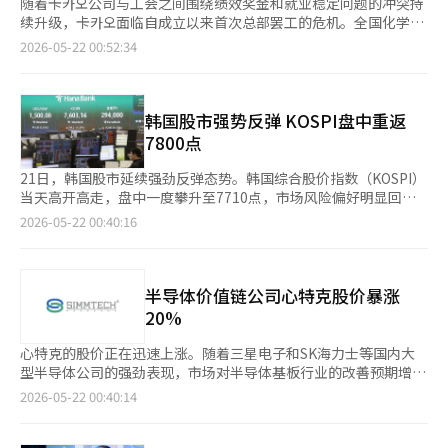
随着卡카오公司与工会之间围绕绩效奖金和就业稳定问题的冲突持
续升级，卡카오面临自成立以来首次总部罢工的危机。全国化学纤
维食品产业工会卡카오分会（卡카오工会）已通过罢工投票，进一
2026-05-22 00:52:34
步加大了施压力度。预计27日举行的京畿地方劳动委员会第二次调
解结果将成为关键转折点。 根据21日的信息技术（IT）行业消
息，卡카오总部及卡카오支付、卡카오娱乐、DK技术、XL游戏等五
家公司于前一天在京畿道城南市的板桥站广场举行了“2026年集
韩国股市强势反弹 KOSPI盘中重返
体谈判胜利誓师大会”，并进行了工会成员的罢工赞成与反对投
7800点
票。投票结果显示，罢工获得通过。 卡카오公司与工会于18日举
行的第一次调解会议上决定将调解期限延长至27日，以便进行进一
21日，韩国股市延续强劲反弹态势。韩国综合股价指数（KOSPI）
步协商。如果第二次调解仍未达成协议，卡카오总部工会将获得争
当天高开高走，盘中一度攀升至7710点，市场风险偏好明显回
议权。此前，部分子公司工会已因调解中止决定而获得争议权。
暖。KOSPI当天以7486.37点开盘，较前一交易日上涨277.42点，
2026-05-22 00:40:16
双方在绩效奖励体系和就业稳定问题上未能缩小分歧。工会认为，
涨幅达3.85%，为本月15日盘中触及8000点后经历深度回调以来
卡카오在盈利改善过程中，员工的贡献巨大，因此需要公平的绩效
的最大单日涨幅之一。当天KOSPI收于7815.59点，较前一交易日
分配。公司方面则表示，由于人工智能（AI）投资扩大和业务重组
上涨8.42%；韩国创业板市场指数（KOSDAQ）也上涨4.73%，收
等不确定性，必须对奖励的扩大持谨慎态度。 卡카오工会在前一天
于1105.97点。 分析人士认为，此轮反弹背后有多重利好因素共
半导体价值链公司心特克股价暴涨
的誓师大会上提出了以下共同要求：△经营改革与责任经营 △就
振。其中，三星电子劳资双方就工资问题达成暂定协议，此前市场
20%
业稳定与共同体安全网建设 △公平的绩效奖励与利益分配 △普遍
担忧的罢工风险得到有效缓解，投资情绪明显回升。此外，隔夜美
的劳动环境与福利体系建设。 业界普遍认为，此次卡카오工会的行
股在半导体板块带动下收涨，美国国债收益率与国际油价双双回
心特克的股价正在迅速上涨。随着三星电子和SK海力士等国内大
动与去年的情况有很大不同。卡카오出行工会在去年的工资和集体
落，外部市场环境趋于改善。受买盘快速涌入影响，KOSPI开盘约
型半导体公司的强劲表现，市场对半导体基板行业的改善预期增
谈判破裂后，曾预告阶段性罢工，并进行了2小时的部分罢工。随
24分钟后即触发程序化买盘“熔断机制”（Sidecar），韩国创业
强，投资者的信心也随之提升。 根据21日韩国交易所的数据，截
2026-05-22 00:40:14
后还提到4小时部分罢工和全面罢工的可能性，但在劳资谈判过程
板市场（KOSDAQ）也同步触发买入侧熔断。 元大证券研究员李
至下午1时56分，心特克的股价上涨了2万400韩元（19.69%），
中并未实际发生进一步的争议。 相比之下，此次卡카오总部及主要
在元（音）分析指出，三星电子工会罢工不确定性的消除，叠加现
现报12万4000韩元。 当天，三星电子和SK海力士的股价也同步大
子公司共同行动，规模和影响力更大。特别是卡카오总部是负责卡
金绩效奖金发放压力减轻，共同构成推动市场上行的内部动力；与