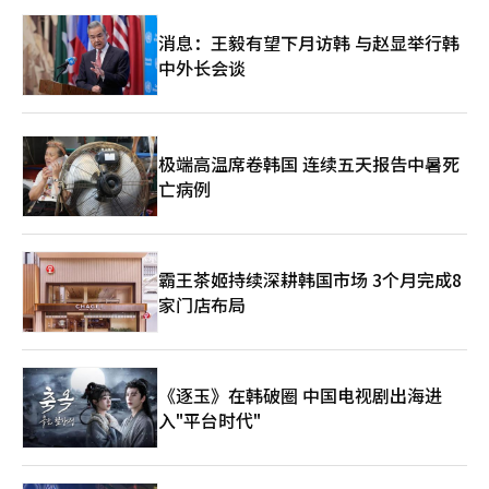
消息：王毅有望下月访韩 与赵显举行韩
中外长会谈
极端高温席卷韩国 连续五天报告中暑死
亡病例
霸王茶姬持续深耕韩国市场 3个月完成8
家门店布局
《逐玉》在韩破圈 中国电视剧出海进
入"平台时代"