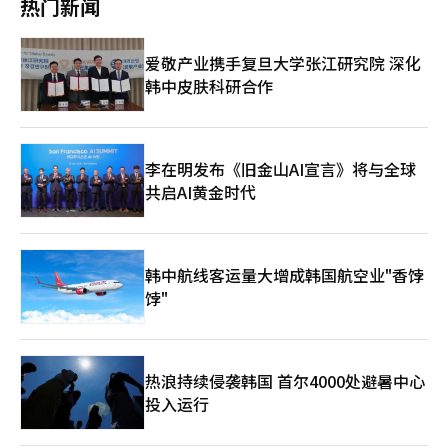
热门新闻
方式扩大对AI基础设施的投资，因此未来AI服务的盈利化和投资回
报率的验证变得尤为重要。” 在证券市场上，外国投资者正在进
行4722亿韩元的净卖出，而个人和机构则分别进行4591亿韩元和
爱敬产业携手复旦大学张江研究院 深化
215亿韩元的净买入。 在市值前列的股票中，三星电气上涨了
韩中皮肤科研合作
11.22%。市值第一的三星电子上涨5.43%，报291,000韩元；第二
的SK海力士上涨4.01%，报1,815,000韩元。SK平方上涨6.41%，
三星生命上涨10.26%。现代汽车上涨4.73%，斗山能源能力上涨
7.40%。LG能源解决方案上涨2.47%，HD现代重工上涨0.63%。
KOSDAQ指数上涨43.25点（4.10%），报1099.32。个人和外国投
李在明发布《旧金山AI宣言》将与全球
资者分别进行94亿韩元和62亿韩元的净买入，但机构则进行128亿
共启AI黄金时代
韩元的净卖出。 彩虹机器人上涨7.21%。艾比尔生物和三千堂制药
分别上涨5.46%和5.33%。前一天成功实现“翻倍”（相较于发行
价上涨4倍）的马基纳拉克斯当天开盘即涨停。※ 本报道经人工智
能（AI）系统翻译与编辑。
韩中航线客运量大增成韩国航空业"香饽
饽"
热浪持续侵袭韩国 首尔4000处避暑中心
投入运行