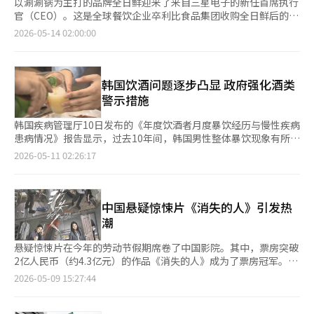
以涮涮锅为主打的品牌全日鲜迎来了来自三星电子的新任首席执行
官（CEO）。这是全球餐饮企业卒利比食品集团收购全日鲜后的首
次高管任命。 全日鲜运营公司宣布，前三星电子副总裁宋名珠被
2026-05-14 02:00:00
任命为新任首席执行官。 宋名珠在三星电子工作了30余年，作为
大专女性招聘第一期的员工，曾负责'定制'和'Grande'等高端家电
品牌的战略及全球业务。她曾担任销售创新集团负责人和全球项目
管理集团负责人，并晋升至副总裁，是品牌与市场营销领域的专
韩国饮酒问题逐步凸显 政府强化酒类
家。 选择一位与餐饮业毫无关联的高管，背后是卒利比食品在战
警示措施
略上的深思熟虑。公司希望将全日鲜发展为K-食品的全球代表品
牌，因此将新任首席执行官的品牌策划能力和全球业务经验视为首
韩国疾病管理厅10日发布的《年度饮酒者月度暴饮经历与慢性疾病
要考量。 卒利比食品在今年2月通过与韩国法人'卒利-K'及私募股
患病情况》报告显示，过去10年间，韩国男性整体暴饮现象有所缓
权基金Elevation Equity Partners Korea的财团，收购了全日鲜
解，但女性过量饮酒问题呈上升趋势。其中，30至39岁女性暴饮
2026-05-11 02:26:17
100%的股份，交易金额约为1300亿韩元。 此次收购完成后，全
率增幅最为明显；40至49岁男性则连续10年维持在高位，成为所
日鲜将完全脱离原母公司名轮堂，作为卒利比食品集团的正式子公
有年龄及性别群体中暴饮率最高的人群。 数据显示，韩国男性月
司重新起步。 宋名珠表示：“我将把母公司在食品与饮料
度暴饮率已从2015年的61.8%降至2024年的56.7%；女性则由
（F&B）运营方面积累的经验应用于全日鲜，为消费者提供更多价
31.2%升至33.4%。不过，从绝对水平来看，各年龄段男性暴饮率
中国悬疑惊悚片《消失的人》引发热
值，同时与加盟商实现共赢，构建可持续的增长模式。”她还强
仍普遍高于女性。 报告所指“月度暴饮率”，即过去一年中，每
潮
调：“客户的信任是这一业务的本质，我将加强以现场为中心的管
月至少有一次在单次饮酒场合达到暴饮标准的人群占比。其中，男
理。” 全日鲜以提供高品质的牛肉和新鲜蔬菜为特色，推出了价
性标准为一次饮用7杯以上（约5罐啤酒），女性则为5杯以上（约
悬疑惊悚片在今年的劳动节假期席卷了中国影院。其中，票房突破
格亲民的无限量涮涮锅概念。自2023年7月开设首家门店以来，短
3罐啤酒）。 从年龄结构来看，不同群体之间差异明显。20至29岁
2亿人民币（约4.3亿元）的作品《消失的人》成为了票房冠军。影
短三年内在全国开设了172家门店。※ 本报道经人工智能（AI）系
男性暴饮率由2015年的62.2%降至2024年的51.6%；30至39岁多
片围绕城市老旧公寓小区内邻里之间接连发生的失踪、谋杀和性侵
2026-05-09 15:27:44
统翻译与编辑。
岁男性则从69.6%下降至57.2%。相比之下，40至49岁以上男性暴
事件，直面女性单身家庭安全、儿童抚养和赌博成瘾等现代社会的
饮率却由64.7%小幅升至65.3%，10年来几乎没有变化。 报告指
阴暗问题。影片紧张地描绘了现代人沉默与冷漠所带来的悲剧。
出，10年前韩国暴饮率最高的群体是30至39岁男性，但到2024