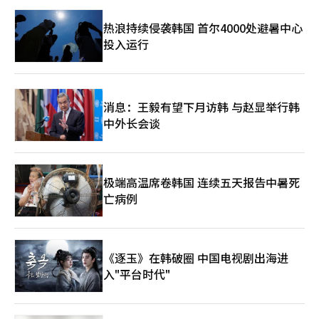
热浪持续侵袭韩国 首尔4000处避暑中心
投入运行
消息：王毅有望下月访韩 与赵显举行韩
中外长会谈
极端高温席卷韩国 连续五天报告中暑死
亡病例
《逐玉》在韩破圈 中国电视剧出海进
入"平台时代"