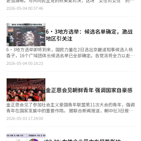
更加清晰。与共同民主党的秋美爱对决，这场“女性对女性”的竞
经人工智能（AI）系统翻译与编辑。
认为，政府在战争混乱中扩大了对批评势力的惩罚。※ 本报道经
行。今年首次参展的国家包括几内亚、赤道几内亚、瑙鲁等。总监
赛在韩国政治中具有象征意义，因为京畿道是政治的关键战场。然
2026-05-04 00:37:46
人工智能（AI）系统翻译与编辑。
是谁？2026年第61届威尼斯双年展总监是科约·库奥（1967-
而，将这次选举简单归结为“女性政治的进步”可能会忽视更重要
2025）。他是首位非洲裔女性总监，曾任Zeitz MOCAA总监及首
的趋势。选举的意义不在于女性的出现，而在于女性不再需要特别
席策展人。库奥于2025年5月去世，双年展历史上首次出现总监在
解释，成为政治常态。京畿道不仅是一个地方政府，还是拥有
开幕前去世的情况。主办方决定按计划进行展览，由库奥组建的5
1400万人口的巨大生活圈，是全国选举结果的晴雨表。京畿道知
6·3地方选举：候选名单确定，激战
人策展团队继续他的工作。 小调展览主题‘小调’源于音乐概
事被视为通往总统职位的重要关口，李在明总统就是从这里走向总
地区引关注
念，库奥建议“倾听小调的频率”。他认为在世界的噪音和混乱
统之位。此次选举中，执政党和在野党同时推出女性候选人，这一
中，音乐仍在继续，展览将探索艺术作为反思、恢复和连接的空
变化并非自然发生，而是战略选择的结果。各党在扩展中间选民、
6·3地方选举即将到来，国民力量在2日选出京畿道知事候选人杨
间。 国际展没有明确的分区，110多位艺术家通过不同地区和背景
刷新形象和制衡对手中做出选择。梁香子以其工业背景和技术竞争
香子，16个广域团体长候选名单已全部确定。各党派将全力以赴争
的松散联系扩展“关系地理”。展览围绕神龛、游行、学校、休
力形象吸引选民，而秋美爱则凭借其政治经验和强大领导力凝聚支
取胜利。首尔成为焦点，民主党候选人丁元五与国民力量候选人吴
2026-05-04 00:18:23
息、表演等主题展开。女性·表演本届双年展女性艺术家参与显
持。两位候选人背景对比鲜明。梁香子是三星电子首位高中毕业女
世勋对决。丁元五以三届区长的行政经验为优势，吴世勋则以四届
著。英国馆有2017年特纳奖得主卢巴伊娜·希米德参与，法国馆
性高管，象征着“现场型领导力”；而秋美爱是法官出身，曾任党
市长的稳定性为卖点。改革新党候选人金正哲和正义党候选人权永
有伊托·巴拉达参与。奥地利、爱沙尼亚、芬兰等国家馆也有女性
代表和部长，具有全国知名度。选民需选择适合京畿道的领导风
国也参与竞选。京畿道是另一激战区，民主党候选人秋美爱与国民
艺术家参与。韩国、奥地利、比利时等国家馆则突出表演艺术。
格，这场选举更像是“领导力模式的竞争”。然而，选举并不简
力量候选人杨香子竞争。秋美爱是六届国会议员，曾任国会法制司
颁奖典礼推迟至11月双年展设有金狮奖、银狮奖等，通常在开幕式
金正恩会见朝鲜青年 强调国家自豪感
单。改革新党的赵应天加入，使选情更加复杂。是否联合将影响结
法委员会主席；杨香子是三星电子首位高中学历女性高管。大邱和
颁发。但今年评委集体辞职，颁奖典礼可能推迟至11月闭幕式，评
果，显示出政治的本质不仅是领导力和政策的竞争，也是势力间的
釜山也成为激战区。大邱由民主党候选人金富谦与国民力量候选人
选方式或改为观众投票。评委与主办方因俄罗斯和以色列参展问题
联盟与分裂。此次京畿道知事选举是一个复杂的舞台，表面上是女
秋庆镐对决，釜山则是民主党候选人田载秀与国民力量候选人朴亨
金正恩会见了参加社会主义爱国青年联盟第11次大会的青年，强调
产生分歧。评委曾表示将不评审被国际刑事法院指控反人类罪的国
性候选人的对决，实则是政治战略、领导力竞争和势力重组的交
俊的较量。其他地区如仁川、大田、世宗、忠南、忠北、江原、庆
青年在国家发展中的重要作用。 据联合新闻报道，朝中社3日报
家馆。普京因乌克兰战争被ICC通缉，以色列总理内塔尼亚胡因加
汇。选民的关注点逐渐从性别、背景转向政策和执行力，政治正在
北、庆南、蔚山、全南、全北和济州也有激烈竞争，各党派候选人
道，金正恩于前一天会见了青年联盟大会的参与者并合影留念。
2026-05-03 17:24:00
沙地带问题被ICC检察官申请逮捕令。 战争议题引发争议俄罗斯自
从“解释”转向“成果”。将这次选举视为“女性政治的胜利”只
纷纷出马，争取选民支持。
金正恩在会上表示，当前形势要求青年更加积极参与党的事业，展
2022年乌克兰战争后未参展，今年重返双年展。俄罗斯1914年在
是部分解读，更重要的是女性不再需要特别解释，显示韩国政治的
现勇气和决心。 他称，青年们的爱国意识和革命热情是社会主义
贾尔迪尼设立常设馆，但因欧盟反对，仅开放预览。 以色列2024
进步。京畿道的变化最终归结为一个问题：我们选择什么样的领导
建设的象征，是国家力量的骄傲。 此次大会是五年来首次举行，
年因加沙问题关闭国家馆，今年在阿森纳展出。伊朗宣布不参展。
者？超越性别和背景，最终留下的是判断和结果。这次选举将再次
于上月28日至30日在平壤举行。 朝中社称，这次大会是将青年联