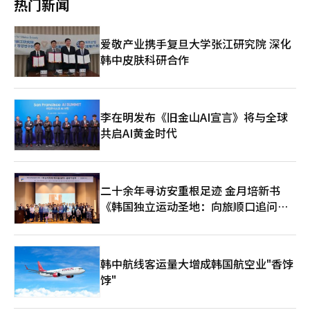
热门新闻
安全网的建立比以往任何时候都更为紧迫。”※ 本报道经人工智
编辑。
能（AI）系统翻译与编辑。
爱敬产业携手复旦大学张江研究院 深化
韩中皮肤科研合作
李在明发布《旧金山AI宣言》将与全球
共启AI黄金时代
二十余年寻访安重根足迹 金月培新书
《韩国独立运动圣地：向旅顺口追问历
史》出版
韩中航线客运量大增成韩国航空业"香饽
饽"