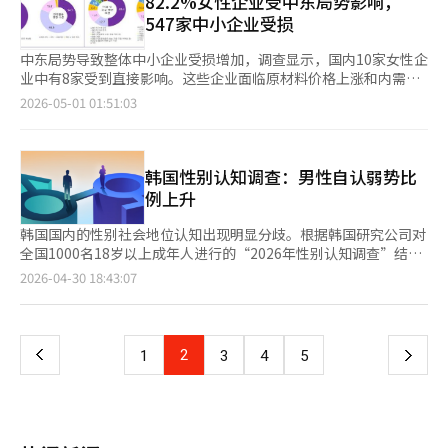
82.2%女性企业受中东局势影响，
南非国家馆因政府取消参与而空置，原因是艺术家加布里埃尔·戈
验证这一事实。※ 本报道经人工智能（AI）系统翻译与编辑。
盟打造为朝鲜劳动党的忠诚先锋队的重要步骤。 青年联盟是劳动
547家中小企业受损
利亚斯的作品可能引发分裂。该作品在威尼斯的圣安东宁教堂展
党外围组织之一，与职业总同盟、社会主义女性同盟、农业劳动者
出。澳大利亚国家馆因艺术家卡莱德·萨布萨比的作品争议而取消
同盟并列为“四大劳动团体”。 朝鲜在年初完成第九次党代会
中东局势导致整体中小企业受损增加，调查显示，国内10家女性企
参与，但在艺术界反对下重新确认参与。美国因特朗普政府改变支
后，通过劳动团体大会为实现新的五年计划目标注入活力。※ 本
业中有8家受到直接影响。这些企业面临原材料价格上涨和内需萎
持条件，部分艺术家拒绝参与，最终由阿尔玛·艾伦领导国家馆。
报道经人工智能（AI）系统翻译与编辑。
缩的双重压力。根据女性企业综合支持中心附属女性经济研究所的
韩国馆和韩国艺术家韩国馆主题为“解放空间：堡垒与巢穴”，探
2026-05-01 01:51:03
调查，82.2%的女性企业表示当前经营受到影响，预计未来受影响
讨1945至1948年历史过渡期。策展人崔光娜表示，韩国馆成立于
的比例为12.3%，总计94.5%感受到中东局势带来的风险。在表示
1995年，标志着转折点。艺术家崔高恩和赵惠莉将展示雕塑装置
受到影响的企业中，97.2%认为影响程度为“中等以上”，显示出
和表演作品。小说家韩江等创作者参与。韩国馆与日本馆首次合
危机感已达临界点。女性企业将经营困难的主要原因归结为成本增
韩国性别认知调查：男性自认弱势比
作。韩国艺术家Yo-E Ryou受邀参加国际展，加拉·波拉斯-金与
加和内需减少。具体分析显示，成本和供应方面，原材料价格上涨
维多利亚与阿尔伯特博物馆合作。崔在恩参与日本馆，赵国贤受邀
例上升
（49.4%）是最大因素，其次是原材料供应问题（12.7%）和油价
参加坦桑尼亚馆，洪恩珠参与台湾馆开幕表演。李禹焕、尹松伊、
上涨（11.8%）。市场和需求方面，消费心理萎缩导致的内需减少
沈文燮、莲花康等也将展出。
韩国国内的性别社会地位认知出现明显分歧。根据韩国研究公司对
（30.1%）和订单减少或取消（28.5%）是主要原因。89.5%的女
全国1000名18岁以上成年人进行的“2026年性别认知调查”结果
性企业预计销售额将下降，整体经营生态面临萎缩风险。女性企业
显示，仅23%的男性认为女性是社会弱势群体，低于四分之一。而
页
2026-04-30 18:43:07
请求直接支持，包括紧急经营稳定资金（45.3%）和金融支持
认为自身为弱势群体的男性比例达到33%，是女性同意率
（42.6%），以及间接支持，如法律、制度和规制相关问题的解决
（11%）的三倍。在社会环境评价中，34%的人认为韩国社会对
一
（38.9%）和经营战略及危机应对咨询（38.5%）。截至29日，受
女性更友好，高于认为对男性更有利的29%。这是首次女性友好认
中东战争影响的中小企业数量每周增加。根据中小企业部的统计，
知超过男性。性别间的认知差异尤为明显，尤其在年轻群体中。18
上
2
下
1
3
4
5
已收到733起相关报告，其中547起为“受损及困难”，比上周增
至29岁女性中，68%认为社会对男性更友好，而40岁以下男性
加51起，“担忧”116起，比上周增加3起，“无影响”70起，比
中，超过40%认为对女性更友好。总体来看，37%的受访者认为
一
上周增加2起。朴昌淑女性企业综合支持中心理事长表示：“此次
性别间没有差异。韩国研究公司表示，难以断定某一性别在社会上
调查清楚地显示了中东局势这一外部风险对国内女性企业经营生态
占据绝对优势。此次调查显示，韩国社会中性别认知差异明显，尤
页
的威胁。政府层面的紧急经营稳定资金投入和金融规制放宽等有效
其在年轻一代中更为突出。※ 本报道经人工智能（AI）系统翻译与