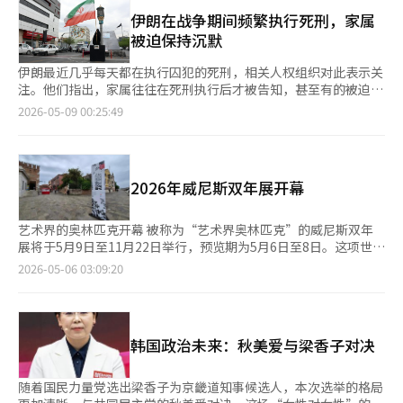
电影以四个故事线同时展开。汤宇（郑凯饰）夫妇的儿子在上学途
年，这一位置已由40至49多岁男性取代，反映出部分世代的高频
中于公寓楼梯上无故失踪，独自在同栋楼居住的林玉彤（刘浩春
伊朗在战争期间频繁执行死刑，家属
饮酒习惯并未随年龄增长而明显改善，而是整体向更高年龄层延
饰）则在深夜遭到不明身份者的性侵。因赌博成瘾而债台高筑的燕
被迫保持沉默
续。 女性群体方面，30至39岁女性暴饮率由33.8%升至42.1%，
武（初泽饰）在酗酒后，竟将因脑梗塞去世的父亲尸体藏于鱼缸
为所有女性年龄段中增幅最大。20至29岁女性暴饮率则由44.3%
中，而表面平静的建筑公司徐志杰家庭也逐渐显露出裂痕。 起初
伊朗最近几乎每天都在执行囚犯的死刑，相关人权组织对此表示关
微降至44%，但仍是女性内部暴饮率最高的年龄层。 在饮酒频率
看似毫无关联的四个家庭事件，通过微妙的伏笔逐渐交织在一起。
注。他们指出，家属往往在死刑执行后才被告知，甚至有的被迫保
方面，男性以“每周一次左右”暴饮最为常见，占31%；女性则
尤其是影片始终不轻易揭示谁是儿童绑架者和性侵者，观众不断对
持沉默。 据《卫报》报道，挪威人权组织伊朗人权（IHRNGO）等
2026-05-09 00:25:49
以“每月一次左右”为主，占14.8%。 随着饮酒相关健康风险受到
所有角色产生怀疑，在这个密闭的公寓空间中，任何人都无法逃脱
机构表示，自3月份以来，伊朗至少处决了24人，其中6人在短短
关注，韩国政府也开始强化酒类警示措施。韩国保健福祉部与韩国
怀疑的阴影。 该片改编自中国犯罪推理小说家贝克邦（贝克邦）
两天内被执行死刑。 人权组织认为，这一趋势与今年1月的反政府
健康增进开发院表示，自今年11月9日起，烧酒、啤酒等酒类产品
的2022年作品《海葵》。海葵作为一种肉食性水生生物，外表看
示威及在美国和以色列战争背景下被指控为间谍的囚犯有关。 执
瓶身除现有“饮酒有害健康”等文字提示外，还可新增“禁止酒
似温和如花，但内部却藏有毒刺，象征着看似普通和善的人物各自
行方式也引发了问题。许多家属在死刑执行后才被告知相关信息，
驾”图示警告，以加强公众对酒驾及过度饮酒风险的认知。
2026年威尼斯双年展开幕
隐藏着黑暗内心和秘密。 导演青伟浩在接受当地媒体采访时表
部分人甚至受到不公开发言的压力。报道称，政府有时不将尸体交
示：“某天我走出家门时，看到公寓楼每扇关着的门，突然产生了
给家属，或在秘密地点执行死刑后不向外界透露相关情况。 具体
灵感。我想展示我们每天出入的熟悉空间背后，可能发生超乎想象
案例也被披露。2022年因参与“女性、生命、自由”抗议活动而
艺术界的奥林匹克开幕 被称为“艺术界奥林匹克”的威尼斯双年
的事情。” 电影的拍摄地在中国重庆。因其山地地形和复杂的阶
被捕的梅赫拉布·阿卜杜拉扎德最近被处决。库尔德族囚犯纳赛尔
展将于5月9日至11月22日举行，预览期为5月6日至8日。这项世界
梯结构，重庆被称为“六维城市”、“山城”，其独特的阴湿和迷
·巴克尔扎德和雅各布·卡里姆普尔也因被指控为以色列间谍而被
上最早的艺术双年展每两年举办一次。双年展将在贾尔迪尼、阿森
2026-05-06 03:09:20
宫般的氛围成为悬疑电影的常见背景。影片中人物使用的重庆方言
处决。关于在东北部马什哈德因1月抗议活动被捕的三名示威者在
纳以及威尼斯市内和周边岛屿举行。2026年总监科约·库奥策划
与当地口音混合的普通话也增强了现场感。此外，影片运用阴影构
秘密地点被绞死的说法也被提出。 此外，还出现了关于酷刑的指
的国际展览将有111位艺术家参与，其中韩国艺术家Yo-E Ryou是
图、放大的呼吸声、门框上的血迹等细致的设置作为反转的线索，
控。《卫报》报道称，一些囚犯在死刑前留下的信件和语音信息中
唯一受邀者。韩国裔艺术家迈克尔·朱和加拉·波拉斯-金也在受
所谓的“希区柯克式悬念”演绎极大增强了紧张感。 尽管制作成
提到，遭受了身体和心理上的酷刑以获取强制自白。库尔德人权网
邀名单中。双年展主题为‘小调’，国际展和各国国家馆展览将围
本约为3000万人民币，相对较少，但最终票房收益预计将超过5亿
韩国政治未来：秋美爱与梁香子对决
络（KHRN）声称，死刑前囚犯被转移到单独的设施和单人牢房，
绕这一主题展开。今年有100多个国家馆参与，其中30个常设国家
人民币。中国新浪财经网评论称：“《消失的人》超越了制作成本
家属甚至无法领取尸体。 整体规模也不容小觑。根据联合国伊朗
馆位于贾尔迪尼。卡塔尔新加入常设国家馆，但因建筑未完工，展
超过1亿人民币的大片，掀起了票房热潮，证明了低预算电影只要
人权特别报告员引用的当地人权组织数据，伊朗在2025年预计至
览将在临时帐篷中进行。中国、印度、阿根廷等国的临时国家馆分
随着国民力量党选出梁香子为京畿道知事候选人，本次选举的格局
有扎实的故事和高质量的内容，完全可以取得成功。”※ 本报道
少处决了1600人。大多数死刑是因毒品或谋杀指控，但人权组织
布在威尼斯各地。国际展‘小调’将在贾尔迪尼和阿森纳同时举