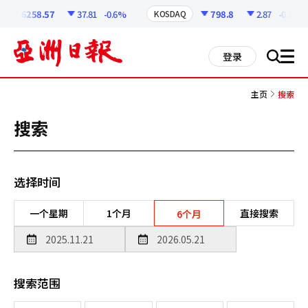
코
인
6258.57
37.81
-0.6%
798.8
2.87
-0.36%
KOSDAQ
정
보
all
登录
搜
men
索
主页
搜索
搜索
选择时间
一个星期
1个月
直接搜索
6个月
搜索范围