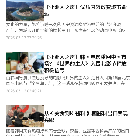
提升。 在韩国作品未直接入围本届奥斯卡的情况下，以韩国元素
道经人工智能（AI）系统翻译与编辑。
为核心的内容与舞台表演仍占据颁奖礼关键位置，成为全场焦点。
【亚洲人之声】优质内容改变城市命
当地时间15日，在美国洛杉矶好莱坞杜比剧院举行的第98届奥斯
运
卡颁奖礼上，《猎魔女团》在与《疯狂动物城2》《地球特派员》
等作品的竞争中脱颖而出，展现出兼具作品完成度与文化扩展力的
文化的力量，能将沉睡已久的历史资源唤醒为鲜活的“经济资
综合竞争力。影片此前已在第83届金球奖获得最佳动画长片奖与最
产”，为城市开辟全新的增长空间。从席卷全球的动画电影《K-
佳原创歌曲奖，并在格莱美斩获最佳视觉媒体歌曲奖，此次再度摘
POP：猎魔女团》引发的观影热潮、今年韩国首部突破千万观影人
2026-03-13 23:29:26
得奥斯卡奖项，实现跨影视与音乐领域的全面认可。 联合导演玛
次的《与王生活的男人》，再到韩国男团防弹少年团（BTS）的全
吉·康和克里斯·阿佩尔汉斯表示，将该奖项献给韩国以及全球韩
员回归，韩国内容（K-内容）正以前所未有的影响力，重塑韩国旅
裔群体，并指出音乐与故事能够跨越国界，引发共鸣。电影主题曲
游版图。 BTS全员回归秀定于本月21日在光化门广场举行，首尔
【亚洲人之声】韩国电影重回中国市
《Golden》创作者兼歌手EJAE表示，这一奖项象征的是坚持与不
市政府已进入全面备战状态。为确保演出安全有序进行，首尔市调
场？《世界的主人》入围北影节释放
屈。这也是K-POP作品首次获得奥斯卡最佳原创歌曲奖。 《猎魔
配约3400名现场应对人员，并部署一系列安全管理措施——包括地
积极信号
女团》的成功不仅体现在奖项层面，也体现在文化表达方式上。在
铁5号线光化门站等周边车站实施列车不停站通过、加开临时列
本届奥斯卡颁奖礼舞台上，盘索里、四物乐、传统舞蹈等元素与K-
车，并为外籍游客提供多语种指引服务。 首尔市政府大力支持的
由韩国导演尹佳恩执导的电影《世界的主人》近日入围第16届北京
POP表演相结合，呈现出高度融合的文化表达。随后EJAE、
背后，是K-内容带来的显著经济效益。去年，受《K-POP：猎魔女
国际电影节“全景单元”，这一消息在韩国电影界引发关注。在中
Audrey Nuna和Rei Ami共同演唱《Golden》，多位好莱坞演员挥
团》热潮带动，首尔月度外籍游客数量一度刷新历史纪录。首尔南
韩文化交流仍处于逐步恢复阶段的背景下，该片不仅确定了中国发
2026-03-12 02:40:21
舞应援棒互动，现场氛围一度呈现出K-POP演唱会般的景象，显示
山塔、骆山公园等地标景点迅速跻身外籍游客热门打卡地，首尔的
行方，也借助电影节平台再次进入中国市场视野。 影片讲述了18
韩国流行文化在全球传播中的主导性不断增强。 在产业层面，
国际吸引力进一步攀升。 与此同时，江原道宁越郡也因《与王生
岁女高中生李珠仁在全校签名运动中独自拒绝签名，由此收到神秘
《猎魔女团》实现了影视、音乐与平台传播的多维度突破。影片全
活的男人》的热映蜕变为炙手可热的旅游目的地。随着影片口碑持
纸条而引发的一系列事件。影片的魅力并不依赖明星阵容，而在于
球累计播放量突破5亿次，刷新奈飞历史纪录；原声带《Golden》
续发酵、跻身年度热门作品之列，这座昔日宁静的小城一跃成为韩
对人物心理的细腻刻画和故事的完整性。主演徐粹彬以及同班同学
从K-美食到K-酱料 韩国酱料出口表现
登顶美国公告牌（Billboard）“Hot 100”和英国官方单曲榜。在
国最受瞩目的旅游胜地之一。 数据显示，影片主要取景地、朝鲜
多数为新人演员，这种“新鲜面孔”让观众更容易代入，仿佛自己
亮眼
获得奥斯卡奖后，《Golden》在美国公告牌榜单保持强劲表现，
王朝端宗流放之所——清泠浦的游客数量同比增长逾五倍，端宗陵
重新体验那段青春岁月的困惑与挣扎。 事实上，自“限韩令”以
连续38周进入“Hot 100”，并升至第7位，专辑在“Billboard
寝所在地庄陵的访客量更同比暴增近七倍。周末从清凉里站开往宁
来，韩国电影在中国院线市场的发行明显减少，中韩影视产业交流
随着韩国美食热潮持续席卷全球，辣酱、豆酱等酱料类产品的出口
200”升至第11位，显示出持续的市场热度。 与此同时，K-POP整
越的列车票一票难求，宁越郡也在即将举行的端宗文化祭前，加速
一度趋于停滞。近年来，随着文化交流逐渐回暖，一些韩国电影开