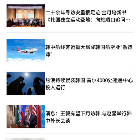
二十余年寻访安重根足迹 金月培新书
《韩国独立运动圣地：向旅顺口追问历
史》出版
韩中航线客运量大增成韩国航空业"香饽
饽"
热浪持续侵袭韩国 首尔4000处避暑中心
投入运行
消息：王毅有望下月访韩 与赵显举行韩
中外长会谈