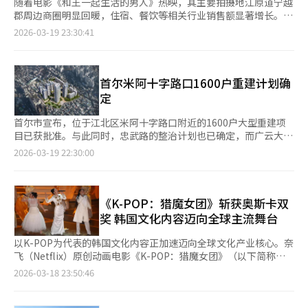
随着电影《和王一起生活的男人》热映，其主要拍摄地江原道宁越
郡周边商圈明显回暖，住宿、餐饮等相关行业销售额显著增长。
韩国中小企业市场振兴公团（以下简称“市场振兴公团”）19日发
2026-03-19 23:30:41
布的数据显示，基于对宁越郡内2161家与旅游相关小商户的分
析，电影上映后4周的日均销售额较上映前4周增长35.7%。该分析
以2月4日电影上映前后4周的KB国民银行信用卡结算数据为基础，
验证了影视内容热映对地方商圈的带动效应。 从行业结构来看，
首尔米阿十字路口1600户重建计划确
住宿及餐饮业销售额增长52.5%，增幅最为显著；艺术、体育及休
定
闲服务业增长37.8%，批发零售业增长27%，整体呈现以旅游消费
为核心的联动增长态势。 从时间分布来看，周末销售额增长
首尔市宣布，位于江北区米阿十字路口附近的1600户大型重建项
68.5%，显著高于平日的22.1%，反映出观影与旅游需求在周末集
目已获批准。与此同时，忠武路的整治计划也已确定，而广云大学
中释放的特征。 与去年同期相比，当地整体销售额增长16.4%。其
地铁站附近的重建计划则被取消。 米阿洞75区将开发为最高45
2026-03-19 22:30:00
中，艺术、体育及休闲服务业增长59.9%，住宿及餐饮业增长
层、约1600户的住宅区。该地区虽然拥有良好的交通和生活设
21.5%，批发零售业增长11.7%。按星期划分，周末与平日销售额
施，但由于老旧的低层住宅区，居住环境和基础设施一直存在问
分别增长26.1%和11.4%，延续以周末为中心的消费扩张趋势。 业
题。此次计划将提升土地用途等级，并应用商业性调整系数，以改
内人士认为，上述数据从实证层面反映了影视内容对地方经济的溢
善项目条件并增加住房供应。 首尔市还计划改善交通系统，扩大
《K-POP：猎魔女团》斩获奥斯卡双
出效应。市场振兴公团表示，今后将持续跟踪类似案例，深入分析
主要道路的宽度以应对交通需求，并通过整理小路提高可达性。步
奖 韩国文化内容迈向全球主流舞台
内容产业与区域商圈之间的联动机制。 此外，市场振兴公团还计
行环境也将得到改善，米阿十字路口和公交车站附近将建公园，住
划围绕21日在首尔光化门广场举行的防弹少年团（BTS）回归演
宅区内将以中央广场为中心连接步行路线。 忠武路地区将发展为
以K-POP为代表的韩国文化内容正加速迈向全球文化产业核心。奈
出，对其带动周边商圈的效果及小商户的实际经营情况进行系统分
综合都市，结合办公、文化和产业功能。乙支路将扩大办公设施，
飞（Netflix）原创动画电影《K-POP：猎魔女团》（以下简称
析。 市场振兴公团理事印兑渊表示，将以研究机构为依托，持续
忠武路和退溪路将与印刷和影视产业结合开发。首尔电影中心附近
《猎魔女团》）继斩获金球奖、格莱美之后，再度在第98届奥斯卡
2026-03-18 23:50:46
应对快速变化的商圈趋势及区域议题，深入分析小商户经营状况，
将引入文化设施，并给予激励措施。 首尔市城市空间本部长安大
颁奖礼上获得最佳动画长片奖和最佳原创歌曲奖，成为“双冠
并推动相关研究成果转化为提升地区商圈可持续竞争力的支撑。
熙表示：“米阿十字路口是江北地区的重要生活和交通中心，此次
王”，标志着韩国文化内容在全球主流文化体系中的影响力进一步
快速整合计划有望成为地铁站周边住宅区整治的典范。” ※ 本报