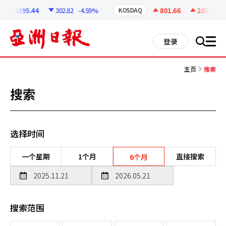
코
인
6295.44
302.82
-4.59%
801.66
2.07
+0.2
KOSDAQ
정
보
all
登录
搜
men
索
主页
搜索
搜索
选择时间
一个星期
1个月
直接搜索
6个月
搜索范围