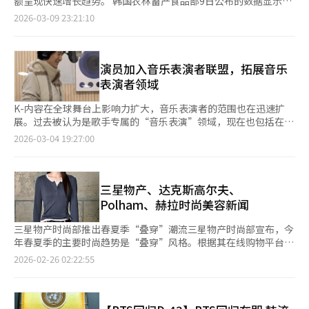
额呈现快速增长趋势。 韩国农林畜产食品部9日公布的数据显示，
体影响力亦在扩大。BLACKPINK、ENHYPEN、ATEEZ等艺人持
完善住宿与旅游配套设施，积极迎接这场文化带来的旅游红利。
始通过电影节展映、艺术院线或流媒体平台重新走近中国观众。
去年第一季度酱料类产品出口额同比增长9.1%。截至同年7月，累
2026-03-09 23:21:10
续进入美国公告牌等主要音乐榜单，反映出韩国音乐内容在全球市
此外。随着《与王生活的男人》观影人次突破1200万，忠清南道
在这一背景下，《世界的主人》入围北京国际电影节并确定中国发
计出口额已超过上年同期水平。若这一势头得以延续，全年出口额
场的稳定竞争力。 随着作品影响力持续发酵，《猎魔女团》的内
天安市也开始借势发力。天安市拥有影片关键人物韩明浍的墓地，
行方，虽然尚未正式上映，但仍具有一定象征意义。笔者认为，相
有望突破4亿美元。 业界分析认为，出口强劲增长背后有两大驱动
容价值正不断向线下延展。在确认续集制作的同时，相关OST将
当地政府正积极借助电影热度，将这座城市推向更广泛的公众视
比商业大片，作者电影更容易在电影节体系和艺术院线中获得展示
力。一是韩国影视内容在全球持续走红，二是契合了全球健康饮食
以“交响乐+K-POP”形式推出全国巡演，覆盖首尔、釜山、济州
野。 K-内容正在成为驱动韩国文化旅游的核心引擎。影视、音乐
空间，也更容易在影迷群体中积累口碑，因此可能成为韩国电影重
的消费潮流。去年热播剧《暴君的主厨》中出现的“辣酱黄油拌
演员加入音乐表演者联盟，拓展音乐
等主要城市，通过现场演出进一步拓展商业化路径。 业内普遍认
与文化内容所催生的“打卡旅游”浪潮，正为韩国各地带来源源不
新进入中国市场的一种现实路径。 从平遥国际电影展到北京国际
饭”“豆酱意面”等韩式融合料理，播出后迅速引发广泛关注，相
表演者领域
为，这一模式显示韩国文化内容正由单一影视作品向“影视+音乐
断的发展新机遇。韩国应充分发挥文化强国的优势，持续输出高质
电影节，再到中国香港地区上映获得良好评价，《世界的主人》正
关食谱经由TikTok、YouTube等社交媒体平台广泛传播，吸引了
+演出”的复合型知识产权（IP）结构转变。与此同时，《猎魔女
量内容，将文化软实力转化为旅游市场增长与城市发展的强劲动
在华语市场逐渐积累影响力。若影片最终在中国上映，也有望进一
大批海外消费者竞相尝试。与此同时，新冠疫情后全球对免疫力提
K-内容在全球舞台上影响力扩大，音乐表演者的范围也在迅速扩
团》所呈现的韩国文化元素也引发海外关注，从K-POP体系到韩
力。
步扩大其在华语市场的影响力。 当然，中韩电影产业合作的全面
升和健康饮食的关注度持续升温，也带动了韩国传统发酵食品需求
展。过去被认为是歌手专属的“音乐表演”领域，现在也包括在影
食、传统文化乃至韩语学习热度，均呈现上升趋势，带动文化消费
恢复仍需要时间。单部影片的成功难以改变整体格局，但电影节平
的增长。 值得关注的是，越来越多的知名厨师开始将韩国酱料引
视作品中亲自演唱的演员。随着电视剧插曲（OST）和电影音乐通
与相关产业联动发展。 从整体来看，《猎魔女团》的成功不仅是
2026-03-04 19:27:00
台所释放的信号，往往能够反映文化交流的温度。笔者认为，《世
入菜单创作。德国米其林二星主厨亚历山大·赫尔曼（Alexander
过全球在线视频服务（OTT）和流媒体平台无国界传播，作品中演
单一作品的突破，更是本土文化实现全球表达的典型案例。在多元
界的主人》的北影节亮相或许只是一个开始，但对于期待中韩电影
Herrmann）近日专程到访位于首尔中区忠武路的膳府
唱的演员的角色和权利受到关注。演员的演唱不再是简单的演出元
类型与多重叙事并存的全球文化市场中，融合文化身份的内容正展
交流重新活跃的电影人和观众而言，这样的变化依然值得关注。
（Sempio）研究中心，深入了解韩国大豆发酵工艺及氨基酸鲜味
素，而是独立的音乐内容，演员们也逐渐被视为音乐表演者。这种
现出更强的竞争力。以《猎魔女团》为代表的韩国文化内容，正逐
的形成原理。品尝相关料理后，他表示对辣酱辣味久久回味不散的
变化在韩国音乐表演者联盟（会长李正贤）的新会员名单中得到了
三星物产、达克斯高尔夫、
步由文化输出走向文化引领，加速迈向全球文化体系的核心。
成因颇感兴趣。美国知名厨师马库斯·萨缪尔森（Marcus
体现。最近，演员申贤俊因与郑俊浩合作发行专辑《拥抱你
Polham、赫拉时尚美容新闻
Samuelsson）也在其华盛顿特区的餐厅推出了“辣酱釉烤三文
2025（feat.金俊善）》而加入了音乐表演者联盟。他在去年秘鲁
鱼”等特色菜品。以韩式酱料为灵感进行风味创新的尝试，正在海
的粉丝见面会上演唱了自己出演的电视剧《天国的阶梯》OST，引
三星物产时尚部推出春夏季“叠穿”潮流三星物产时尚部宣布，今
外餐饮界方兴未艾。 业内人士表示：“全球美食家和知名厨师的
起了热议。此外，2024年热播的tvN电视剧《背着善宰逃跑》中饰
年春夏季的主要时尚趋势是“叠穿”风格。根据其在线购物平台
持续青睐，将进一步推动以酱料为核心的韩国饮食文化走向世界。
演顶级明星柳善宰并亲自演唱OST的演员边宇锡也加入了音乐表演
SSF Shop的数据，从1月1日至2月22日，“叠穿”相关关键词的
2026-02-26 02:22:55
在此背景下，韩国酱料有望在海外餐饮市场确立更为稳固的地位，
者联盟。去年以来，演员秋英宇、李善彬、丁海寅、金敏锡、申西
搜索量同比增长89%。这种趋势结合了应对多变天气的实用性和节
成为不可或缺的基础食材。”
亚等也因在影视作品中演唱而陆续加入。业内人士认为，无论音乐
约理念。旗下品牌推出了多样化的叠穿造型。Kuho自然地展示了
活动的比例如何，通过正式音源与大众见面的“表演”本身已被视
连帽外套下的衬衫袖口和下摆，Beanpole Ladies则在衬衫上加穿
为一个专业领域和应受保护的权利，反映了K-内容产业结构的演
短袖Polo衫。针对不擅长叠穿的消费者，8 Seconds推出了看似三