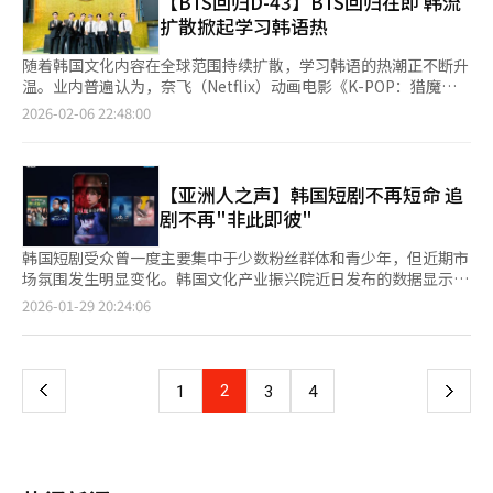
【BTS回归D-43】BTS回归在即 韩流
变。音乐表演者联盟常务理事金胜民表示：“K-电视剧和电影的全
件套的T恤和衬衫细节针织衫，Kuho Plus则推出了多层次感的亨
扩散掀起学习韩语热
球成功提升了OST的价值和影响力。演员的演唱不再是简单的附加
利领T恤。其他品牌如Angae和Sand Sound也提供了独特的叠穿
元素，而是独立的内容和应受保护的权利。最近音乐表演者联盟会
建议。三星物产时尚部发言人表示，今年春天将出现更多样化和创
随着韩国文化内容在全球范围持续扩散，学习韩语的热潮正不断升
员的扩展正是这种产业环境变化的一个例证。”加入音乐表演者联
意的叠穿风格，建议消费者尝试展现个性和立体感的时尚。LF达克
温。业内普遍认为，奈飞（Netflix）动画电影《K-POP：猎魔女
盟的演员可以定期收到参与的OST、插曲、主题曲的著作邻接权使
斯高尔夫“高端战略”奏效，线下销售增长20%LF的高尔夫品牌
团》的走红，显著提升了海外受众对韩语的关注度。加之防弹少年
2026-02-06 22:48:00
用费和广播补偿金。由于个人难以逐一追踪和索取来自广播公司、
达克斯高尔夫宣布，今年1月至2月中旬，线下销售同比增长
团（BTS）预告将于3月回归，韩语学习需求有望进一步扩大。 据
流媒体平台、IPTV、海外平台等的使用费，音乐表演者联盟代为
20%。在主要百货商店如乐天百货和AK百货中，其市场份额重回
业界6日消息，韩国文化内容影响力的全球扩张，正自然带动外国
管理国内外使用情况，保障权利。特别是，音乐表演者联盟还通过
第一。这一成绩归功于专注设计和材质的“高端战略”，尤其
人对韩语的兴趣增长。特别是在影视、音乐等内容通过全球平台迅
与企业协商，对加入前产生的过去音源使用费进行追溯支付，为参
是“安静表现”策略吸引了高端消费者。售价195万韩元的貂皮羽
速传播的背景下，语言作为理解文化的重要入口，其价值日益凸
【亚洲人之声】韩国短剧不再短命 追
与已播出作品OST的演员提供实质性利益。这被视为弥补个人难以
绒服主要尺码已售罄。达克斯高尔夫采用了自研的高端冷感材质，
显。 今年恰逢《训民正音》颁布580周年、韩文节设立100周年以
剧不再"非此即彼"
应对的结构性限制的有力制度保障。此外，凭借36年来在国内外积
并在行业内首次引入褶皱材质。2026年春夏季将推出以柔和色调
及韩文盲文“训盲正音”颁布100周年，具有重要的历史意义。政
累的谈判能力，音乐表演者联盟还收取个别表演者难以索取的额外
为主的“Blooming”系列，并计划从3月起更新主要线下门店。
府层面也计划推进多项相关项目，重新审视韩文的历史价值与文化
韩国短剧受众曾一度主要集中于少数粉丝群体和青少年，但近期市
著作邻接权使用费。通过与海外表演者团体的互管理协议，系统透
LF达克斯高尔夫发言人表示，面对快速变化的市场，品牌将2026
内涵。与此同时，随着BTS回归进程的推进，业内普遍期待，以K-
场氛围发生明显变化。韩国文化产业振兴院近日发布的数据显示，
明地管理在YouTube、全球OTT、海外流媒体平台等产生的音乐
年视为重新定位的元年，计划在各方面推进高端化创新。Polham
POP粉丝群体为中心的韩语学习需求将进一步扩大。 海外数据亦
50多岁人群中有64%、60多岁人群中56%经常观看短剧。随着观
页
2026-01-29 20:24:06
使用收益。※ 本报道经人工智能（AI）系统翻译与编辑。
选定演员张圭丽为2026年新代言人，期待与宋康的协同效应休闲
印证了这一趋势。受《K-POP：猎魔女团》热播影响，美国社会对
看短视频逐渐成为日常习惯，短剧正快速进入各年龄层的日常生
时尚品牌Polham宣布，选定演员张圭丽为2026年新品牌代言人。
韩语的关注度显著上升。《纽约时报》援引外语学习应用多邻国
活。 以竖屏形式，每集时长约2至3分钟，多集连载的短剧逐渐成
一
她将与现有代言人宋康共同担任品牌大使。Polham认为，张圭丽
（Duolingo）的数据显示，美国的韩语学习者数量同比增长
为继电视剧、综艺节目之后的新型内容形态。短剧的特点为情节更
的阳光健康形象与品牌的“感性日常休闲”理念高度契合。作为偶
22%。外媒分析指出，该动画电影OST《Golden》的歌词中多次
为紧凑、反转更为频繁，从而使用户“上瘾”。 中国是最早实现
上
2
下
1
3
4
像组合“fromis_9”出身的她，通过多部影视作品积累了人气。
出现韩语，进一步激发了粉丝群体对学习韩语的兴趣。 BTS被视为
短剧商业化的国家。过去几年，短剧在中国完成了从流量试水到稳
Polham发言人表示，张圭丽的积极能量和健康形象与品牌深度共
推动全球韩语学习热潮的代表性案例。多邻国曾于2022年表示，
定变现的跨越，围绕知识产权（IP）开发、付费模式和平台生态形
一
鸣，特别是与宋康的合作将为品牌活动带来积极的协同效应。赫
韩语学习者数量持续增长。数据显示，从2021年6月至2022年6
成了较为完整的产业链。顺应这一趋势，韩国相关制作公司开始加
拉“Reflection系列”全球市场瞄准爱茉莉太平洋的美妆品牌赫拉
月，以英语为母语学习韩语的用户增加了29%。该公司分析指出，
快布局本土市场，主动引进和孵化短剧IP，尝试以更高质量的制作
宣布，其“Reflection”底妆系列在全球市场上持续增长。赫拉开
页
对BTS的高度关注已成为推动韩语学习的重要因素之一，并认为流
与演员阵容，缩小与中国市场之间的差距。 同时，韩国长视频行