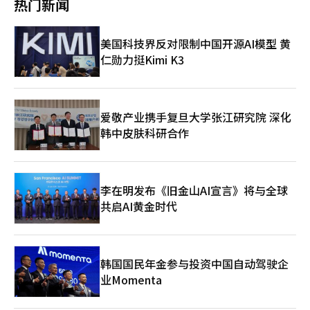
热门新闻
发了“透明光泽”技术，以改善传统光泽底妆的缺点。Reflection
行文化，尤其是BTS，在激发全球韩语学习需求方面发挥着关键作
业依旧保持强劲竞争力。Netflix Tudum日前公开的奈飞节目收视
系列以护肤成分为基础，确保色彩持久。“Reflection Skin Glow
用。 事实上，BTS多次在国际舞台上以韩语传递信息。2021年，
统计显示，本月19至25日，《爱情怎么翻译？》累计观看次数达
Cushion”荣获“Elle Beauty Awards 2026”韩国区最佳气垫
BTS在联合国可持续发展目标峰会这一特别活动上，以代表未来世
到900万次，在非英语节目中居首。OTT平台持续推出高质量剧
美国科技界反对限制中国开源AI模型 黄
奖，1月全球销售同比增长约50%。去年9月更新的“Reflection
代的身份发表演讲，七名成员轮流使用韩语向世界传达信息，引发
集，证明完整叙事与沉浸式观看仍保持稳固市场。这也意味着，短
Skin Glow Foundation”在推出当月销售增长3.4倍，在日本东京
仁勋力挺Kimi K3
广泛关注。 此外，队长RM（金南俊）去年在庆州亚太经合组织
剧的崛起并非取代长视频，而是与之并行发展的全新赛道。此外，
和大阪等地广受欢迎。赫拉发言人表示，Reflection系列不仅引领
（APEC）领导人非正式会议演讲中，也提及K-POP与韩语在全球
短剧为新人导演、编剧以及尚未获得主流资源的演员提供了更多机
光泽潮流，更是基于用户体验和需求的技术创新成果，将进一步强
语境中的地位变化。他表示：“十年前BTS刚走向海外时，从未想
会。 笔者认为，长远来看，视频内容的价值并不取决于篇幅长
化赫拉在全球市场的竞争力。※ 本报道经人工智能（AI）系统翻译
过用韩语演唱的歌曲能够在世界舞台上被接受。但ARMY跨越语言
短，而在于质量与情感渗透力。无论是短剧还是长篇剧集，唯有在
与编辑。
与我们同行，正因如此，我们才能站在今天的位置。” 在此背景
叙事、表演与情绪表达上打动观众、引发共鸣，才能沉淀为反复观
爱敬产业携手复旦大学张江研究院 深化
下，一些与韩文相关的团体亦对此寄予期待，希望BTS在光化门的
看与讨论的经典佳作。 总而言之，韩国OTT系列作品的持续深化
韩中皮肤科研合作
演出能够成为展示韩文价值的重要契机。尤其是在是否追加设置光
与短剧的高速扩张，并非对立关系，而是共同推动影视内容发展的
化门韩文牌匾的讨论仍在持续的情况下，文化界期待通过媒体立面
重要动力。此外，短剧有望今年在韩国市场进一步扩张，成为连接
投影等方式呈现韩文之美，从而进一步扩大社会层面的共识。
内容产业与移动用户的重要桥梁。不过，用户在享受短剧带来的高
密度叙事与即时满足感的同时，也需警惕“无限续集”带来的生活
李在明发布《旧金山AI宣言》将与全球
节奏紊乱。
共启AI黄金时代
韩国国民年金参与投资中国自动驾驶企
业Momenta