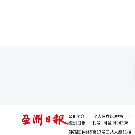
公共场所变成了一种表演。”他
成型AI功能的“AI快捷方式”
化物流系统成为未来零售业的模型
现实，去年中国电视市场中，海信
助于放松。实际上，一些参赛者
提升中长期成本竞争力。企业基础
变全球消费模式和流通结构的企业
为100万台，市场份额仅为3%。
许”只是躺着。 高丽大学社会学教授金允泰的看法则有所不同。他指出：“在咖啡消费量最高、睡眠时间最低的国
长6.3%。特别是AIDC收入为1
网络设备、数据中心基础设施迅速
三星智能手机目前在中国市场所
家，政府举办这样的活动有其意
业务结构多元化。通过AIDC业务
正是掌握这一领域的企业，虽然不
市场的投入，希望借Galaxy S26系列等AI手机突破重围。 在
越来越多的人无法真正休息的现状。这
明熙表示：“LG Uplus将通
脏。先进的2纳米工艺被视为现
国手机厂商，近期已开始缩减出
争，最终的冠军是心率最稳定的
益结构。我们将坚持这一战略方向
先进半导体生产能力，全球经济将
的三星，或有机会在中国高端AI
面为他加油的缘故。穿着龙袍的朴俊锡也获得
与编辑。
Platforms）尽管面临元宇宙失
忽略蚊子的声音，但羽毛轻轻碰
WhatsApp仍是全球最大的人
在“采访”的名义下，安心地闭上眼睛的那段时间，已经足
特斯拉特斯拉不仅是一家汽车公
随我们到床边，让我们不得不睁
场竞争激烈，特斯拉在软件和数据
不论谁是赢家，对于在垫子上躺着的
构的潜力。⑩ 礼来公司礼来公
报道经人工智能（AI）系统翻译
糖尿病、心血管疾病和各种慢性
逐渐成为与半导体同样重要的战
智能手机、显示器和家电产业的全
破1万亿美元不仅是企业成长的象
·巴菲特投资哲学的象征。重视长
定价值投资的重要性得到了体现。
亚
公司简介
个人信息处理方针
新、数据驱动的库存管理系统使
洲
亚洲日报
刊号 : 서울,아04336
|
|
然是全球最大的能源企业之一。然
日
报
础，中东的地缘政治重要性不会
钟路区钟路5街13号三共大厦11楼