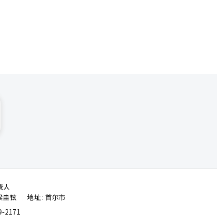
性，反而有
成本结构来
一。作为改
总出货量仅
可以“被允
元，同比增
AI芯片和
 尽管
O）业务，
增加。博通
智能手机
热度反映出
席风险官吕
制造业的心
建稳定的收
电。失去
本控制能力
女朋友在外
）系统翻译
（Meta
gram和
。能够
企业之一。⑨
管电动车市
由的时代。
汽车产业结
 本
题，更是与
生物技术正
存半导体、
电子市值突
撒韦是沃伦
热潮中，稳
供应链创
责人
沙特阿美仍
梁圭铉
地址 : 首尔市
|
业文明的基
美元流动和
-2171