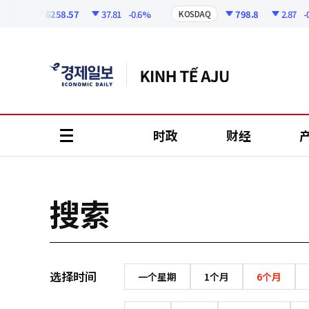
코
인
6258.57
37.81
-0.6%
798.8
2.87
-0.
SPI
KOSDAQ
정
보
时政
财经
all
menu
搜索
选择时间
一个星期
1个月
6个月