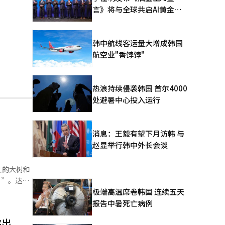
言》将与全球共启AI黄金时
代
韩中航线客运量大增成韩国
航空业"香饽饽"
热浪持续侵袭韩国 首尔4000
处避暑中心投入运行
消息：王毅有望下月访韩 与
赵显举行韩中外长会谈
性的大树和
）”。达伊
人将数十杯
极端高温席卷韩国 连续五天
与机器人共
报告中暑死亡病例
突出