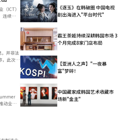
于礼仪和安
《逐玉》在韩破圈 中国电视
（ICT）
剧出海进入"平台时代"
喷洒水流。
大限度减少
霸王茶姬持续深耕韩国市场 3
 计算
个月完成8家门店布局
务器用半导
配送。它能
机出
息，并非法
识别周围环
【亚洲人之声】"一夜暴
整体出口
账户及虚拟
富"梦碎！
7亿美元，
实名认证绕
ey联动，
中国藏家成韩国艺术收藏市
场新"金主"
移。不过，
电信息。同
推动业务
国内ICT
高端化定位
去年8月
接触机器
累了深厚的
最终被移交
待能形成更
系。 小