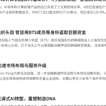
rdener）”，△配送机器人“达伊配送（DAL-e Delivery）”，以及用
动，半导体和计算机等产品的出口实现了三位数的增长率，4月信息通信产业
6亿美元，同比增长33.3%。贸易顺差为2655
和花坛。此外，它配备了可上下移动和六轴旋转的机器人手臂，能够精确
会与建筑内的供水设施通信，自动补充水源，并自行排水以保持清洁，最
，导致内存需求过剩，固定价格持续上涨，首次连续两个月超过300亿美元。
织头目 曾冒用BTS成员等身份盗取巨额资金
（SSD）推动，出口额为426亿美元，同比增长430%。这是由于AI服
最多可同时配送16杯饮料，并配备了识别订单者面部的系统，以确保准确
表示：“由于SSD的推动，首次突破400亿美元，创下历史最高业绩。” 手
用包括人气组合防弹少年团（BTS）成员柾国在内的韩国知名人士身份信
现代汽车集团机器人专业子公司波士顿动
。高性能产品的稳定需求和成品出口的增加，推动了整体出口的增长。 通信设备出
心头目，已于当天上午从泰国曼谷被押送回韩国接受调查。 法务部称，此次被
，增加了自主驾驶模块。该模块由现代汽车·起亚机器人实验室开发，能够
9%。得益于对越南的通信设备零部件和对日本的有线通信设备出口的增加，
子A某。涉嫌组织黑客犯罪团伙，通过大规模网络攻击窃取韩国民众金融
安全管理任务。 阳财大厦设有专门的机器人候机区和机器人专
1.7亿元）。 调查显示，2023年8月至2024年4月期间，A
自动前往一层指定的候机区“机器
长。对中国的出口额为
用非法获取的个人信息，从受害者账户中擅自转移巨额资金。 警方调查发现这
梯进行楼层间移动。 除了这三种机器人，现代汽车·起亚还在整
%。对美国的出口额为790亿美元，同比增长294.2%；对越南的出口额为57
加速市场布局与服务升级
构网站，窃取个人信息后，再以受害者名义开通廉价手机号码，通过手机
统“Facey”，简化了建筑的出入安全程序。配送机器人达伊配送与Fac
的一体化监控系统名为“NARCHON”。机器
 Peng为新任总经理，进一步加强韩国市场运营与本地化战略布局。 Summer
，同比增长86.5%；对日本的出口额为45亿美元，同比增长42.5%。 此外，ICT
客冒名开设证券账户，其名下价值约84亿韩元的HYBE股票一度被非法转
地方便地访问“NARCHON”，实时查看注册机器人的位置、状态和充
营以及全球跨境电商领域拥有丰富从业经验，长期以来在小米多个海外市场
球市场变化而编制的资料。通过分析各类产品的出口入现状和趋势，评估
对A某的讯问及扣押物分析后，将正式申请逮
置控制，从而高效地运用多台不同的机器人。 通过这些努力，阳财大厦已
区的业务，成功推动当地市场份额提升，并在多渠道零售运营优化、品牌
※ 本报道经人工智能（AI）系统翻译与编辑。
国当地抓获另一名中国籍主犯全某，并在同一行动中控制了A某。全某已于
ions”的技术验证，符合机器人友好型建筑的标准。 现代汽车集团董事长郑义
进一步增强了小米在国际市场中的竞争力。 在加入小米前， Summer
目前正在接受审判。 为了完成此次引渡，韩国法务部曾于去年5
多种机器人的企业，我们投入了实际的机器人，让员工在工作空间中自然
PO等全球IT企业担任多个核心职位，负责产品运营及制定消费者战略等，积
请求，并于同年8月正式申请引渡。经过泰国法院审理及政府批准后，A某
谟式AI转型，重塑制造DNA
，希望员工能够直接感受到变化的世界和集团的机器人技术竞争力，并期
产品竞争力与渠道运营能力，并深化与韩国消费者及合作伙伴之间的协作关