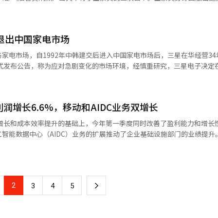
路和港口的角色。博通则凭借定制AI芯片和数据中心网络迅速崛起。台积
LG AI研究院。 LG AI研究院以超
理律师南彦浩在审理结束后通过社交媒体发布了询问过程。 南律师表示，法庭
核心枢纽。相对而言，曾经的绝对强者能源企业则逐渐被边缘化。沙特阿
适不过了。 左边是一位因学业和兼职而显得疲惫的20岁女
核心，汇聚了集团内部的AI能力。市场上，生成型AI竞争正向消费者服务中
否曾未经同意进行身体接触”。 南律师认为，这似乎是金素英想主张
更看重AI和数据产业的价值。这不仅是产业的变化，更是人类文明的能
惫不堪的30岁男性。地面颇为不平，只有一张薄薄的泡沫垫子。然而，奇
略。 实际上，在今年的总裁会议上，LG利用EXAONE进
自己。 出席证人询问的受害者A称：“金素英递给我的维
业的崛起同样值得关注。礼来公司通过肥胖治疗药物的革命进入全球市值
喧闹逐渐平息，比赛场地上沉重的宁静降临。170人同时闭上眼睛的那
子退出中国家电市场
议摘要等，将会议本身作为AX执行的案例。这一场景反映了LG希望将AI
强迫我‘一口喝下’。” 证人询问结束后，法庭播放了闭路电视
有限的行业，如今随着AI、基因技术和精准医疗的结合，重新被评估为
型，
频
个问题：未来推动全球经济的力量是什么？过去，石油、钢铁、金融和房
家电市场，自1992年中韩建交后进入中国家电市场后，三星在华经营34
小心翼翼地在参赛者之间穿行，用羽毛轻轻挠他们的脚底，试图唤醒他们。 “
快步伐。随着制造、物流、金融和公共领域对AI·云基础的数字化转型需
向该男性展示手机，似乎在进行对话。 金素英的
导体、AI算法和生物技术正决定着人类的未来。那么，韩国处于何种地位
冷酷的判决便会降临。随着时间的推移，退赛者逐渐增多。 幸存的参赛者们每
基于巨额投资专注于半导体的超越
视频，但因技术问题未能播放。 金素英于去年12月中旬至今年2月
台方面则被中美所超越。然而，在内存半导体和先进制造技术方面，韩国
内的所有家电产品。三星电子中国法人三星（中国）投资有限公司已面向
率最稳定的人将成为冠军。最原始的“睡眠”在此刻变成了量化的表演。 这引
行大规模的重组，LG则在加强现有主力业务的竞争力方面扩大AI的应用范围
有苯二氮平类药物的饮料，导致两人死亡，一人失去意识，因此于3月被
M、先进封装和下一代内存领域，如果韩国企业能够保持优势，韩国有望成
伴通知这一决定。此前外媒有关三星即将退出中国家电市场的传闻至此获
“如何好好睡觉”？睡眠本应是自然而然的事情，疲倦时躺下，闭上眼睛
AI与制造、质量和客户体验等现有优势结合，以最大化竞争力。市场上
被追加起诉。 法庭决定在下次开庭时决定是否合并审理这两
一分析全球市值前20大企业。① 英伟达英伟达已成为AI时代的王者。过
在中国销售家电产品，但仍继续保留医疗设备、手机、半导体等相关业务
开睡眠引导应用、播放白噪音、服用褪黑激素，甚至写睡眠日记才能入睡
午4时30分进行。※ 本报道经人工智能（AI）系统翻译与编辑。
业利润增长6.6%，移动和AIDC业务双增长
人工智能产业的核心企业。GPU已成为AI学习和推理的必备设备，没有
续运营，位于苏州的工厂将继续生产供出口的电视与家电产品。半导体工
很疲惫。“我每天最多
例。相反，LG将能力集中在汽车电子、电池、HVAC和工业解决方案等未
可能。美国政府对中国的GPU出口进行战略性管控，正是基于此。英伟达
班族南智秀说，她和每天加班的团队长一同来到这里，彼此都了解对方的疲
的均衡增长和成本效率提升的基础上，今年第一季度同时改善了盈利能力和增长
计集团未来实力的
征。② 字母表（谷歌）谷歌正在从搜索企业向AI平台企业转型。Gemini 
中国用户量身定制的产品与服务。 三星电子于1992年中韩建交当时
人》启发，穿着龙袍参赛的大学生朴俊锡把社
智能数据中心（AIDC）业务的扩展推动了企业基础设施部门的业绩提升。
合正在创造新的收益结构。虽然曾对以搜索广告为中心的商业模式在AI时代的
工厂投产，开始量产彩电，次年在苏州成立生产法人。 进入2000年以后，三
“现代睡眠的三大窃贼”。“即使想休息躺下，也会拿起手机，刷短视频
度合并营业收入为3.8037万亿韩元，服务收入为3.037万亿韩元，营业利润
LG目前推进的AX也是为了增强制造业的本质竞争力。
搜索的影响力。谷歌是少数同时拥有数据、算法和云基础设施的企业之一
02年推出的双开门“Zipel”冰箱定价达普通冰箱的10倍但仍稳居高端
得今天能拿第一。”他幽默的语气中透出真实的疲惫。 记者右侧，紧紧抱着
增长1.5%，服务收入增长3.3%，营业利润增长6.6%。移动业务因用
将AI融入工业现场的静默创新，正成为决定LG未来的关键变量。※ 本报道
果依然是全球消费电子行业的绝对强者。iPhone生态和设备内AI策略
市场份额逼近20%，登上中国电视市场冠军宝座。2006年三星推出波尔多
印象深刻。他和女朋友一起报名，但只有他被选中，躺在女朋友准备的毯子
动部门收入为1.6526万亿韩元，同比增长3.2%。移动服务收入为1.58
体验和品牌信任，而非技术本身。在AI时代，苹果保持了对个人隐私保
三星在电视领域的主导地位。2010年后凭借超高清电视和韩流热潮长期霸
的想赢。女朋友在外面看着我。”想象着女朋友在草地外某处注视着他，
3093.1万，较去年同期增长6.4%。MNO用户为2196.7万，MVNO用户为
。苹果不仅是制造商，更是现代消费文化的象征。④ 微软微软是AI时代
》爆红期间，三星启用知名演员全智贤担任广告代言人，“全智贤冰箱”
2
下
3
4
5
G用户达到947.3万，同比增长11.0%，普及率达到84.2%。智能家居部门
ure云计算和Office AI整合迅速占领企业市场。微软已从过去的Window
国人的平均睡眠时间为6小时58分钟，位居OECD倒数。这个世界上最努
。智能家居收入为6563亿韩元，同比增长4.1%。互联网收入为3200亿韩
企业。大多数企业、政府和教育机构都在微软生态中运作，这意味着其巨
国消费浪潮的推动下，小米、TCL、海信等本土品牌快速崛起，三星电
一
眠，竟然在
收入为3351亿韩元，增长1.5%，用户达到576.7万。LG Uplus通过在IP
务公司转型为全球最大的数字物流企业。AWS云计算是AI产业的核心基础
20年关闭天津电视工厂，此次彻底退出销售端。 冰冷的数据更能反映这一