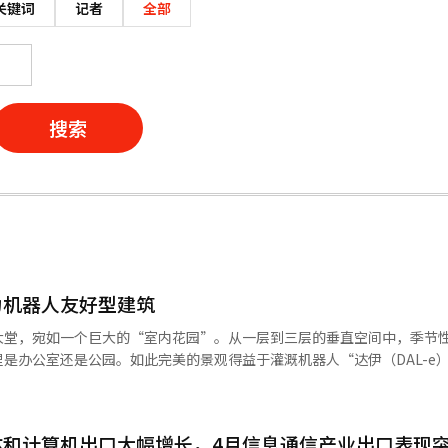
关键词
记者
全部
搜索
为机器人友好型建筑
大堂，宛如一个巨大的“室内花园”。从一层到三层的垂直空间中，季节
是办公室还是公园。如此完美的景观得益于灌溉机器人“达伊（DAL-e
物浇水，并在规定时间内进入休息区自行充电。下午会议时间，配送机器
安全机器人“Spot”在室内巡逻，检查火灾和安全等风险因素。这个人
布，将位于首尔瑞草区的阳财大厦重新
体和计算机出口大幅增长，4月信息通信产业出口表现
、配送机器人和安全机器人等三种服务。 此次投入的机器人包括：△灌