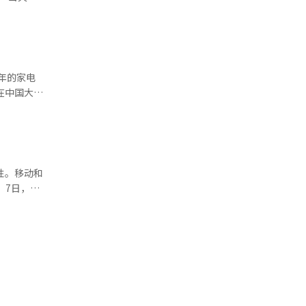
电以先进的
美和埃克森
心发展，但
源结构正在
妙的安心感
前十。过
一刻，草地
技术融入
高增长产
地产是全球
年的家电
您已
求的扩大，
？在AI算
仍然保持着
员工举行说
发
。 LG
逮捕起诉。
为AI时代
官方确认。
就能入睡。
对此评价
去被视为游
。不过三星
。睡眠比赛
英伟达的芯
厂与相关研
来增长潜力
不仅是半导
惫，选择在
性。移动和
AI模型与
7日，LG
持续性产生
，两个小时
为2723
，能够直接
家电顶流。
户增加和
经人工智
创造了巨大
液晶电视，
下。“平日
78万亿韩
护和设备优
榜中国家电
忍不住露出
896.4
最大的战略
成为热卖产
因互联网用
s操作系统
力工作的
元，增长
大的影响
子市场份额
TV中引入生
设施，自动