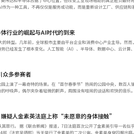
，英伟达和半导体占据了中心位置，但改变工业现场格局的真正胜负最终
感。”※ 本报道经人工智能（AI）系统翻译与编辑。
国市场推出包括Xiaomi 17 Series、POCO X8 Pro等智能手机产
AI作为一种工具，不再仅仅是服务或功能，而是重新设计工厂、供应链和
Pad 8、REDMI Buds 8 Pro、Xiaomi Watch 5等多款AIoT智能生态设备，
快速执行比完美的
（AI转型）速度战的指令。这一变化被认为是LG在迎接AI时代时，开始比
线下零售体系。
决方
体行业的崛起与AI时代的到来
造竞争力而成长起来的。 然而，在AI时代，单靠优质的产品制造
量管理、物流与营销、客户数据分析等整个过程都在向AI和数据中心的
巨大的转型。几年前，全球股市主要由平台企业和消费中心产业主导。然而
势已经发生了根本变化。人工智能（AI）、半导体、数据中心、云计算
而是涵盖生产、研发、供应链和客户管理的集团核心战略。 具会长在3月于首尔
柱。如果说过去的石油和钢铁是工业革命的心脏，那么今天的GPU、HBM
议上，将AI带来的产业结构变化比作电力和互联网的出现，并表示：“
脏。最显著的变化是半导体行业地位的转变。曾几何时，半导体是典型的
是小的事情也要迅速执行，积
代的到来，半导体已不再是简单的部件产业，而是影响国家安全、金融、
义为速度和执行力。这一信息被解读为反映了在AI时代，单靠以往制造业
吸引众多参赛者
先进GPU出口实施管制，中国则全力支持本国半导体产业的发展，台湾海
感。 变革的最前沿是LG电子。LG电子不再仅仅是一个
一切都不是偶然。AI时代的半导体已成为类似于20世纪石油的战略资产
公园上演了一幕奇特的场景。在“首尔春季节”热闹的公园中央，数百人
VAC）、智能工厂、汽车电子和平台业务，迅速改变企业体质。尤其是在
估算），韩国半导体企业的崛起尤为引人注目。三星电子首次突破1万亿
匀的呼吸声，偶尔夹杂着轻微的鼾声，周围没有喧闹的谈话和欢快的音乐
生产优化和能源效率技术的获取。 对LG电子而言，AI不仅是新产品功
股价上涨的结果。这表明，韩国的产业结构依然是全球制造业的核心支柱。
具。AI技术被应用于提高生产线运营效率、降低不良率和优化能源使用
现，韩国企业再次站上全球资本市场的中心舞台。SK海力士的迅速崛起更是
充满期待。 这种认真态度从他们带来的道具中可见一斑。参
的HVAC业务也正从单纯的制冷设备，崛起为“AI基础设施时代的核心产业
今已成为AI内存时代的核心供应商。HBM市场的主导权不仅仅是技术优
蚊剂、人体工学颈枕，甚至是大号的玩偶。一位穿着公主裙的参赛者在头
场需求暂时减缓的“峡谷现象”长期化，LG能源解决方案等全球电池企业
因素。AI服务器需要比传统服务器更多的高性能内存，随着AI模型的庞大
’嫌疑人金素英法庭上称“未愿意的身体接触”
而旁边的“天线宝宝”旁边则有一位穿着耶稣服装的人安静地闭着眼睛。
难以保证生存。 最终，关键在于工厂运营效率、良率改善和成
的企业将获得AI产业的实质性霸权。全球市值前列企业的构成清晰地揭
I的工艺优化和质量预测技术的重要性也在迅速上升。 LG能源解决方案也在
金素英引导一名似乎醉酒男子
王者。GPU不再是简单的图形芯片，而是推动人类新思维的核心设备。微
宁静。然而，比赛开始后，粉丝和偶像们都躺在同一块垫子上，身份和年
大AX的应用范围。利用AI进行工艺数据分析和不良预测系统的提升，正