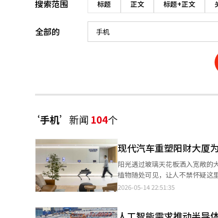
搜索范围
标题
正文
标题+正文
全部的
‘手机’
新闻
104
个
现代汽车重塑阳财大厦
阳光透过玻璃天花板洒入宽敞的
植物随处可见，让人不禁怀疑这里
在宽敞的大堂内四处走动，为植
2026-05-14 22:51:35
咖啡送往呼叫的员工。大楼一侧，
存的地方是现代汽车集团新近改造的阳财大厦。 现代汽车·起亚于5月14日宣
人工智能需求推动半导
设计为机器人友好型建筑，并推出灌溉机器人