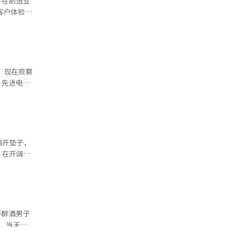
将在制造业
品，以及
客户体验，
持续丰富本地
任何人都
结构转变，
，现在观察
、先进电网
、AI服务
这要求我们
受经济周期
外交和军事
强者的成功
峡成为全球
。在最新的
铺开垫子，
工厂自动
美元市值，
。在开阔的
尤其是
的全过程。
戏剧性。
”。 电
势，更是决
旁放着“请
面临着确保
化，内存瓶
每个角落都
示了新的经
软和亚马逊
龄在睡眠面
在超越单纯