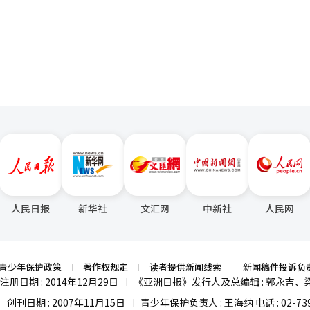
指出，汉江这一开放空间带来的解放感，以及与陌生人一起躺下的非日常
服务，增强了中老年用户的便利性，并计划通过扩大高价值用户基础和改善
页
。亚马逊是最早实验人类劳动与机器人、AI结合的新产业结构的企业之
、TCL、小米等本土品牌占比 94.1%，三星、索尼、飞利浦等外资品牌
表示：“在家里睡不着，但在这里很快就入睡了。”因为在这里，大家都
设施部门中，AIDC业务继续快速增长。企业基础设施收入为4356亿韩
，其产业历史意义重大。⑥ 博通博通是一家低调但强大的企业。凭借定制
家电市场中，美的、海尔等本土品牌拿下62%的份额，外资品牌逐渐边缘化。
144亿韩元，增长31.0%。业务从以托管为主扩展到设计、建设、运营（DB
成长。随着AI产业的扩大，GPU以及数据传输和连接技术的重要性也在
占份额仅在1%左右，但与家电业务不同，三星仍决定继续加大对中国高端
义，但更重要的是为年轻人和上班族创造实际的休息条件。”睡眠比赛的
扩展和AI新业务开发，确保中长期增长动力。LG Uplus首席财务官兼首
显眼，却在AI时代构建了“隐形血管”。⑦ 台积电台积电是全球半导体
全球“芯片通胀”冲击下，一些长期依赖中低端市场的中
个被包装成节日的活动，既令人愉快又让人感到一丝苦涩。 经过两个小时的竞
信业务的盈利能力增强作为核心任务，通过系统地确保AX业务的竞争力，构
代工业文明的核心技术。美国和中国对台湾问题的敏感性，最终也源于台积
货量，甚至退出手机业务。市场分析认为，相较之下拥有更强供应链与成
金钟必。他紧紧抱着毯子、满怀斗志的黄斗成获得了第二名。或许是因为
，加速中长期增长，并持续提升企业价值。”※ 本报道经人工智能（AI
面临严重混乱。台积电不仅是一家企业，更是地缘政治战略资产。⑧ 脸书
手机市场重新寻找突破口。
了最佳着装第二名，愉快地结束了比赛。 记者在中途被淘汰。虽然可以
败的争议，Meta仍通过广告和AI推荐算法实现了复苏。Facebook、Insta
到手背时，我本能地缩了缩脚趾。就这样结束了。不过，我并不感到委屈
类网络。基于AI的广告效率愈发增强，Meta是最能吸引人类关注和时间的
够了。 在这个生产力从未停歇的社会中，智能手机甚至跟
司。它是一家结合自动驾驶、能源存储和机器人技术的未来科技公司。尽
开眼睛。如今，我们生活在一个连“什么都不做”都需要活动、设备和理
方面仍保持强大的竞争力。尤其是完全自动驾驶（FSD）技术具有改变
58号记者来说，那段时间，都是以“工作”为借口获得的最甜美的午睡。 ※
司通过肥胖治疗药物的革命改变了全球制药产业的格局。肥胖不仅是体型问
与编辑。
病相关的现代文明核心疾病。肥胖治疗市场未来有可能达到数万亿规模。
略产业。⑪ 三星电子三星电子是韩国工业化的象征。它是一家同时引领内
球企业。尤其在AI时代，HBM和先进封装的竞争力再次受到关注。三星
人民日报
新华社
文汇网
中新社
人民网
征，更是韩国产业竞争力的标志性事件。⑫ 伯克希尔哈撒韦伯克希尔哈
期价值和现金流的经营方式在全球金融市场仍然具有重大影响力。在AI
⑬ 沃尔玛沃尔玛展示了传统零售企业如何通过数字创新生存。AI物流和
青少年保护政策
著作权规定
读者提供新闻线索
新闻稿件投诉负
沃尔玛重新回到增长轨道。零售仍然是人类生活的基本产业。⑭ 沙特阿美
注册日期 : 2014年12月29日
《亚洲日报》发行人及总编辑 : 郭永吉、
|
而，全球资本如今更看重AI和半导体的价值。尽管如此，能源仍然是工
轻易消失。⑮ 摩根大通摩根大通是美国金融体系的核心。它在全球利率、
创刊日期 : 2007年11月15日
青少年保护负责人 : 王海纳 电话 : 02-739
|
|