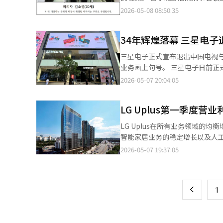
通过云计算在AI产业中扮演着道
前显得平等。 记者也幸运地通过现场报名加入了比赛。由于预报名者中有人未能到场，记者得到了58号的号码。作
的成本节约，成为电池产业生存竞争力的一部分。 在这一集团层面的AX战略中心是
证人询问为非公开进行，但受害者方代
2026-05-08 08:50:35
工艺技术成为全球半导体产业的
为一个长期面临睡眠不足的职业，能参与这样的活动再合
大规模AI模型“EXAONE”为
询问金素英是否有问题时，他希望问“受害者是
美孚仍然是巨头，但全球资本如今
大学生，右边是一位因加班而疲
LG则相对专注于将AI应用于工业现场和制造领域的实战型战
她因曾遭受不愿意的身体接触而递给受害者药物饮料以保护
发生根本性转变的标志。生物产
随之而来。预先进行的瑜伽活动的
34年辉煌落幕 三星电
行实时讨论分析、关键词提取和会
生素饮料尝起来有苦味，我拒绝饮用，但金素英却
去，制药行业被认为是稳定但增长
上弥漫着紧张的静谧。 不过，这并不是一个可以随意躺着的比赛。每30分钟，主持人的声音打破了宁静。扬声器中
实际工作和管理决策过程的决心。 LG CNS也是集团AX战略的另一个支柱。LG CNS不仅加速集团内部的数字化转
（CCTV）视频以进行证据调查。 视频中显示，金素英与一名意识模糊的男性在南阳州某咖啡厅的电梯内同乘。 视
业。所有这些趋势最终归结为一
三星电子正式宣布退出中国电视与
突然播放出蚊子的声音，工作人员
也在对外企业的AX业务扩展上加
中的受害者站立不稳，摇摇欲坠，被金素英引导着移动。 金素英还
经济的中心。然而现在，数据、半
业务画上句号。 三星电子日前正式发布公告，称为应对急剧变化的市场环境，经慎重研究，三星电子决定在中国大陆
被淘汰。”只要稍微翻身或睁开眼睛，
LG的AX能力正与新的B2B商业机会相连接。 LG的举动与三星或SK有所不同。三星
举动引发了旁听席小声的咒骂。检方准备了其他
法方面，韩国落后于美国，在平
市场停止销售含电视、显示器在
2026-05-07 20:04:05
30分钟记录心率，比赛结束时，心
战略，而SK则在电池和生物领域进
间，向三名20多岁的男性递送含
世界一流的竞争力。特别是在HB
明会，并开始向当地业务合作伙
了一个疑问：我们何时开始学习
并没有强行开辟新的领域，而是将
上月30日，她因以类似手法对另外三名男性造成伤害而
的核心战略国家。接下来，我们逐
根据调整方案，三星电子将停止
然而，现在越来越多的人需要打
为“最具LG特色的AI战略”。 实际上，LG过去也通过选择和集中战略重组了业务结构。果断退出智能手机业务，减
起案件。下次审理定于6月11日下
LG Uplus第一季度营
戏显卡公司，如今已成为推动整个
在中国的生产与研发体系仍将继
中测量心率的场景恰恰反映了这种变化。 参赛者们的故事各不相同，但有一个共同点：他们都
少了盈利能力下降的LCD业务比
片，开发超大规模AI模型几乎不
发机构也将继续保留。 三星电子此次调整属于“选择与集中”战略的一部分，未来将重点加强已Galaxy AI为核心的
只能睡3到4个小时。”30岁上
LG Uplus在所有业务领域
较大的领域，调整了集团的投资组合。 如今的AX战略也被分析为不仅仅是技术引入，而是重新设
体企业，更是AI时代权力结构的象
智能手机业务，继续推出“心系天下”系列等为
汉江边的睡眠比赛中休息，既可笑又让人感到苦涩。 受到电影《王的男
智能家居业务的稳定增长以及人工
过程。 业界人士表示：“在AI时代，制造业的竞争力不再仅仅由低廉的人工成本或生产规模决定，积累和分析数据以
云计算、YouTube生态的结
进入中国市场，1994年，三星天津电视
交媒体、短视频和手机通知称为
Uplus通过公告表示，今年第一季
提升生产力、质量和客户体验的能力正成为核心竞争要素。” 
2026-05-07 19:37:05
页
疑问，但实际上，AI反而增强了
星迅速占领中国高端家电市场。20
就过去了。正好赶上考试期间，我反而觉
亿韩元。与去年同期相比，营业收入
相比于华丽的AI服务竞争，深度
理解和回答人类的问题。③ 苹果苹
2005年，三星电子在中国电视
毯子的53号黄斗成的故事让我
5G扩展而推动业绩上升。第一季度移
一
能（AI）系统翻译与编辑。
的更换需求。苹果的优势在于用户
年销量达300万台，进一步巩固
里工作累得像个死鱼，今天我真
元，同比增长3.7%。移动用户总数为
化的理念，进一步巩固了独特生态
市场。热播韩剧《来自星星的你
上
了微笑。 那么，为什么这么多人会聚集在这场比赛上？数据给出了答案。过去五年，睡眠障碍患者增加了130万人，
1
万，分别增长7.1%和4.7%。5
企业之一。与OpenAI的合作、Az
品。 然而转折发生在2014年，小米宣布进军电视市场。2017年发生的“萨德风波”引发部分中国消费者抵制韩货运
失眠药物处方数量增加了四倍。韩
户增加和IPTV的稳定增长而改善
公司转型为AI驱动的生产力创新
动，严重打击三星在华业务。在爱
国家，睡眠正逐渐成为一种奢侈品。 中央大学心理学教授金在辉分析称：“本应在最私密的空间进行的睡
7.9%，用户增加至564万。IPTV
力。⑤ 亚马逊亚马逊已从电子商
开始走下坡路。面对竞争压力，三星于20