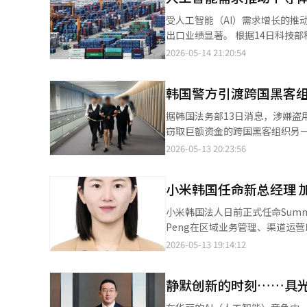
溉机器人“达伊园丁（DAL-e Ga
受人工智能（AI）需求增长的推
全的“Spot”。 公司表示，这一举措旨在为员工创造一个与机器人共存的日常工作环境，进一步向以人为本的物理
出口业绩显著。 根据14日科技部和产业部的数据显示，4月ICT出口额达到4271亿美元，同比增长125.9%。连续两
人工智能领导企业迈进。 达伊园丁是一款帮助景观管理员为各处植物浇水的机器人，它通过多种传感器收集信息，能
个月超过400亿美元，创下历史出口增长率的最高记录。 进口额为161
2026-05-14 21:20:54
够三维识别空间中的植物、土壤
亿美元。 推动4月出口增长的主要是半导体和计算机及周边设备。半导体出口额为3191亿美元，同比增长173.3%。
如果机器人内储存的水不足，它
由于人工智能等服务器投资的增加
管理员的干预。 达伊配送机器人也开始在一层咖啡厅与各层的取餐区之间配送饮料。员工通过手机应用下单后，达伊
韩国警方引渡跨国黑客组
机及周边设备的出口主要由固态硬盘
会取走饮料并送到指定位置。它
体基础存储设备需求的增加。科技部
据韩国法务部13日消息，涉嫌盗
够在复杂空间中自主避开障碍物，进行自主移动。 安全机器人Spot则利用
口额为136亿美元，同比增长14%
窃取巨额资金的跨国黑客组织另一名核
力的四足机器人Spot作为平台
口额为22亿美元，同比增长9.
遣返的嫌疑人为40岁的中国籍男
2026-05-13 20:23:56
境并自主移动。通过这些功能，它在建筑内巡逻，执行
在三个月后实现反弹。 然而，显示器出口额为144亿美元，同比下降5.3%。由于半导体价格上涨导致的成本压力增
资产账户信息，涉案金额累计超过380亿韩元（约合人民币
用电梯，营造出人与机器人共存的友好环境。 这三种机器人在电池电量不足时，会
加，前端企业需求减弱，整体出口下降。 以半导体和手机为中心，各地区的出口均有所增
某长期在泰国等地运营黑客组织，并利
人站”充电，并在需要时自行执行任务，利用专用电
1677亿美元，同比增长132.1
小米韩国任命新总经理 
一组织曾入侵韩国政府及公共机
个建筑基础设施中应用了面部识别系
同比增长89.3%。 对台湾的出口额为454亿美元，同比增长89.4%；对欧盟的出口额为178亿美元，同比增长
过金融安全验证。 法务部透露，已确认的受害者中包括知名艺人、大型企业会长以及科技初创公司代表等高净值人
能够在无需额外认证程序的情况下识别订单者的面部。 管理多种机器人
小米韩国法人日前正式任命Summer
58.4%；对印度的出口额为95亿美元
士。其中，BTS成员柾国曾遭黑
人管理员可以通过网页应用随时随
Peng在区域业务管理、渠道运
出口入统计数据是为了快速应对全
由于及时采取冻结措施，最终未造成实际经济损失。 警方表示，在完成
时，还可以轻松调整机器人的活动日程和位
发展，曾全面负责小米在港澳地
2026-05-13 19:14:12
产业的出口竞争力和进口依赖度。
捕令。去年，韩国执法机构在泰
获得全球安全标准认证机构“UL Solut
以及跨境电商业务拓展等方面取得显著成果，
22日被引渡回韩国，并于同年9月被正式逮捕起诉，
宣表示：“作为一家规划和生产
Peng还曾在华为、创维、OP
月向泰国方面提出紧急临时拘押
静默创新的时刻……具光
人。”他表示：“通过这种方式
行业经验。 小米韩国方面表示，此次人事调整是集团应对快速变化的全球商业环境、进一步提升韩国市场运营效率的
韩方。
好的产品开发的良性循环。” 他还强调：“未来阳财大厦将作为现代汽车集团开发更多机器人性能提升的测试平台，
重要举措。未来，小米将持续加强