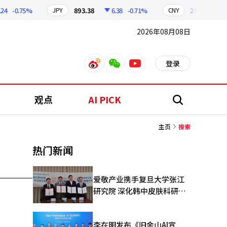
-0.75%
893.38
6.38
-0.71%
209.17
1.
JPY
CNY
2026年08月08日
登录
weibo
weixin
youtube
观点
AI PICK
搜
索
主页
搜索
热门新闻
爱敬产业携手复旦大学张江
研究院 深化韩中皮肤科研合
作
李在明发布《旧金山AI宣