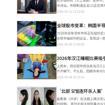
在华丽的AI（人工智能）竞争中
希望员工能从中获得创新理念的灵
米韩国近来持续扩大产品阵容，先后在韩
中决出。传统制造企业LG正在将
REDMI Pad 2 9.7、Xiaomi 
开始进行对“制造DNA”的巨大转型。 具光谟LG集团会长在今年首次召开的总裁会议上表示：“
2026-05-12 12:22:55
产品矩阵。 小米韩国目前已通过官方线上商城、Naver品牌馆及Coupang等主流电商平台构建销售网络，并在韩国
计划更为重要”，亲自下达了AX
运营8家线下门店，持续扩大线上
快地改变组织和业务结构的体现。 LG长期以来被称为“传统制造业的强者”。LG电子、LG化学、LG能源解
全球股市变革：韩国半导
案、LG显示器等集团核心子公司大多是基于实物制
已难以生存。产品设计、生产与质
2026年全球资本市场正在经历
工业秩序正在重塑。 LG将此视为不仅仅是数字化转型，而是改变制造业运营体系的问题。实际上，最近LG内部的氛
全球市值前列的企业，发现这一趋
围是，AX不仅是某个IT组织的任务，
和生物技术已成为新时代的核心支
2026-05-09 17:00:00
中区南山领导力中心召开的总裁会
器和数据中心则是全球经济的心
进行根本性的变化，以准备迎接新时代。” 他特别强调：“在有业务影响的领域，即使
影响的制造业。然而，随着AI时
累和扩散成果。”将AX的核心定
2026年汉江睡眠比赛
战略的关键产业。美国对中国的
公式——谨慎审查和稳定运营，已难以跟上时代的速度的危机
经济最大的地缘政治风险区域，这
上周末，阴云密布的汝矣岛汉江
家电公司，而是围绕暖通空调（H
全球市值排名中（截至5月9日的
齐齐躺下。不久后，四周传来均
化和工业解决方案领域，LG正在加速AI基础的
位列全球第11位，这不仅仅是
户外，170人同时闭上了眼睛。 “汉江睡眠比赛”已举办至第三届。虽然听起来像是轻松的活动，但躺在垫子上的参
2026-05-08 20:13:10
能，而是提升制造竞争力的核心工
HBM和AI内存的竞争力开始显
赛者们是经过70比1的竞争率选拔而来的。他们都对睡眠
随着AI数据中心的扩大，快速增长
曾被视为三星电子的后起之秀，如
赛者们准备了“离线”眼罩、驱
池业务同样如此。由于电动车市
定整个AI产业性能和效率的关键
‘北部 모텔连环杀人案
勿打扰，除非是王子”的标志，
盈利能力的现实挑战。仅靠过去那种激进的扩张竞争已
颈问题愈发严重。最终，掌握内存
流露出温馨而奇特的景象。 比赛开始前，现场也有些小骚动。当偶像团体ONF的成员以选手身份出现时，低声的惊叹
本竞争力的获取。在这一过程中，基于A
金素英（20岁）在法庭上再次否认其罪行。 据《联合新闻》报道，7日法庭首次公开了
济秩序。英伟达已成为AI时代的
和相机快门声短暂打破了现场的
以生产效率和运营优化为中心，扩
的视频。 首尔北部法院刑事合议14部（法官吴炳熙）当天举行了金素英的二次公审。金素英身穿囚服出庭。 当天的