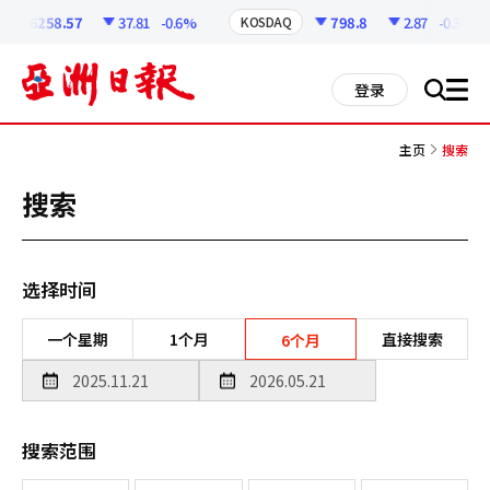
코
인
6258.57
37.81
-0.6%
798.8
2.87
-0.36%
KOSDAQ
정
보
all
登录
搜
men
索
主页
搜索
搜索
选择时间
一个星期
1个月
直接搜索
6个月
搜索范围