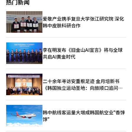
热门新闻
后还提到4小时部分罢工和全面罢工的可能性，但在劳资谈判过程
友好供需环境创造条件。” 此外，英伟达的良好业绩也刺激了投
中并未实际发生进一步的争议。 相比之下，此次卡카오总部及主要
资者的信心。英伟达宣布其2026财年第一季度（2月至4月）的营
子公司共同行动，规模和影响力更大。特别是卡카오总部是负责卡
收为816亿2000万美元（约122万亿韩元），较前一季度增长约
爱敬产业携手复旦大学张江研究院 深化
卡消息、广告、商业和AI业务战略的核心组织，因此备受业界关
20%，连续12个季度创下历史最高营收记录。市场分析认为，人
韩中皮肤科研合作
注。如果罢工真正发生，将对卡卡消息等主要服务的运营稳定性和
工智能服务器投资的扩大将推动高带宽内存（HBM）的需求增
AI业务的推进进度产生影响。 与制造业不同，作为IT企业的卡카
加，这对国内半导体股票整体产生了积极影响。※ 本报道经人工
오，罢工直接导致服务中断的可能性较小。由于平台服务依赖于自
智能（AI）系统翻译与编辑。
动化的服务器运营体系和常态应对组织，短期罢工不会立即导致卡
卡消息等主要服务的瘫痪。 然而，如果劳资冲突持续升级，可能
李在明发布《旧金山AI宣言》将与全球
会对新服务开发和项目进度造成压力。卡卡目前正致力于将卡卡消
共启AI黄金时代
息从简单的即时通讯工具转型为连接对话、搜索、推荐和支付的AI
代理平台。因此，如果开发人员的空缺时间过长，可能会对新AI功
能的开发或服务升级进度产生一定影响。 卡卡支付方面，虽然罢
工导致支付和转账服务中断的可能性较低，但在运营稳定性和外部
二十余年寻访安重根足迹 金月培新书
信任管理方面可能会成为负担。卡卡企业和DK技术分别负责基于
云和AI的企业间交易（B2B）业务及集团内部开发和运营支持，若
《韩国独立运动圣地：向旅顺口追问历
罢工持续，可能会对技术支持、维护和新建设项目产生一定影响。
史》出版
卡卡目前表示正专注于劳资协商。卡卡相关人士表示：“由于双方
于18日达成了延长调解期限的共识，因此在剩余时间内将持续努力
达成圆满协议。”
韩中航线客运量大增成韩国航空业"香饽
饽"