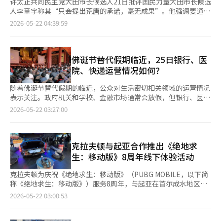
许太正共同民主党大田市长候选人21日批评国民力量大田市长候选
人李章宇称其“只会提出荒唐的承诺，毫无成果”。他强调要通过
6·3地方选举来审判内乱残余势力。 在当天于大田文化街举行的
2026-05-22 04:39:59
出征仪式上，许候选人表示：“我将恢复崩溃的市民主权，关心民
生，成为一个服务市民的市长，而不是高高在上的市长。”他呼吁
大家：“让6月3日成为我和所有区长、区议员胜利的一天。” 出
征仪式上，郑承来代表介绍许候选人时表示：“吃过肉的人才会吃
佛诞节替代假期临近，25日银行、医
得好”，并称他是“曾担任区长、市长并在青瓦台工作过的人”。
院、快递运营情况如何？
他还强调：“如果这次把许候选人托付给他，他会比过去的市长工
作得更好。” 此外，郑代表还表示要表达对许候选人的爱，创作
随着佛诞节替代假期的临近，公众对生活密切相关领域的运营情况
了一个三行诗：“许太正如泰山般热爱大田，真的会努力，请一定
表示关注。政府机关和学校、金融市场通常会放假，但银行、医
要投票。”
院、快递等生活服务的运营情况因机构和公司而异，需要提前确
2026-05-22 03:27:00
认。 今年的佛诞节是5月24日（星期日）。自2023年起，佛诞节
与圣诞节一起被纳入替代假期的适用范围。因此，当假期与星期日
重叠时，接下来的第一个非假日，即5月25日（星期一），将成为
替代假期。 首先，政府机关将关闭。替代假期根据《政府机关假
克拉夫顿与起亚合作推出《绝地求
期规定》实施，因此中央部门、地方自治团体和公共机构都将放
生：移动版》8周年线下体验活动
假。如需办理事务，可以使用政府24等在线服务，或将现场事务推
迟到下一个工作日，即26日。 学校通常也会在替代假期放假。小
克拉夫顿为庆祝《绝地求生：移动版》（PUBG MOBILE，以下简
学、中学和高中会根据假期安排停课，但托管班、课后项目和学校
称《绝地求生：移动版》）服务8周年，与起亚在首尔成水地区启
设施开放情况可能因学校和教育局的政策而异。 职工的上班情况
动了线上游戏与线下体验型快闪活动。此举旨在加强与用户的直接
2026-05-22 03:00:53
也需根据各企业确认。常规员工超过5人的企业，政府机关的假期
沟通，拓展《绝地求生：移动版》的长期服务基础。 21日，克拉
和替代假期适用带薪休假。劳动部曾表示，自2022年1月1日起，5
夫顿在首尔成水地区开放了PUBG成水和起亚Unplugged
人以上30人以下的民营企业也适用政府机关假期和替代假期的带薪