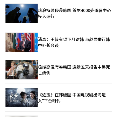
热浪持续侵袭韩国 首尔4000处避暑中心
投入运行
消息：王毅有望下月访韩 与赵显举行韩
中外长会谈
极端高温席卷韩国 连续五天报告中暑死
亡病例
《逐玉》在韩破圈 中国电视剧出海进
入"平台时代"