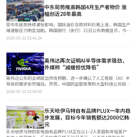
Ground。该项目以两个磁场交汇的“第8区域”为概念，结合了
休假保障。然而，少于5人的企业可能不在适用范围内，因此需要
《绝地求生：移动版》的核心元素和起亚的电动出行，形成了合作
中东局势推高韩国4月生产者物价 涨
确认劳动规章或劳动合同。 股市也将休市。国内证券市场将于5月
项目。 《绝地求生：移动版》是克拉夫顿将PC原作游戏《绝地求
幅创近28年最高
25日因佛诞节替代假期而休市。股票、ETF、ETN、ELW等证券市
生》（PUBG: Battlegrounds）移植到移动平台的游戏，2018年
场交易将暂停，投资者需确认假期前后的结算日和订单时间。 大
推出。作为克拉夫顿的主要收入来源之一，《绝地求生》知识产权
受中东局势持续紧张影响，国际油价及原材料价格上涨，韩国生产
多数银行营业网点也预计将关闭。替代假期通常不包括在金融行业
（IP）已经发展壮大。因此，克拉夫顿通过推出《绝地求生：移动
端通胀压力明显加剧。韩国银行（央行）21日公布数据显示，今年
的营业日内。然而，移动银行、网上银行和ATM等非面对面金融服
版》、《绝地求生：移动版印度》等多个版本，致力于《绝地求
4月韩国生产者物价指数（以2020年基准为100）达到128.43，环
2026-05-22 02:41:24
务仍可像平常假期一样使用。部分机场、兑换中心等特殊营业网点
生》IP的长期运营。根据克拉夫顿第一季度的业绩，绝地求生PC&
比上涨2.5%，创下自1998年亚洲金融危机以来的最大单月涨幅。
的运营情况可能有所不同，建议在前往之前确认。 医院和药店的
控制台和移动IP的收入分别同比增长了14%和30%。 在PUBG成
数据显示，韩国生产者物价已连续8个月保持上涨趋势。其中，石
运营情况因机构而异。假期期间，许多社区诊所会休诊，但急诊室
水现场，克拉夫顿《绝地求生：移动版》市场营销负责人表
油和煤炭制品价格环比上涨31.9%，同比涨幅达到73.9%，为2022
仍会开放。夜间和假日诊疗的医院及营业的药店因地区而异，因此
示：“自《绝地求生：移动版》服务开始以来，已经过去8年，和
年6月以来最高水平。具体来看，溶剂价格环比上涨94.8%，柴油
英伟达再次证明AI半导体需求强劲，
建议在前往之前电话确认。急救医疗门户网站E-Gen提供急诊室、
长期游戏玩家的沟通变得尤为重要。因此，我们准备了此次线下体
上涨20.7%。央行表示，汽油、柴油、煤油以及航空燃油价格持续
外媒称“减缓担忧降低”
夜间和假日诊疗医院及药店的信息，而假日值班药店则可帮助寻找
验区，以便与用户进行更多的交流。” 克拉夫顿与起亚的合作正
上涨，是推动整体生产成本上升的主要原因。 与此同时，反映进
假期营业的药店。 快递服务需根据各公司政策确认。替代假期期
是基于此。《绝地求生：移动版》及克拉夫顿的绝地求生游戏属于
口商品价格变化的韩国国内供应物价指数4月环比上涨5.2%。其
英伟达公布的业绩超出市场预期，进一步确认了人工智能（AI）半
间，普通快递配送可能会受到限制或延迟，但并非所有快递公司和
开放世界射击类型。在《绝地求生：移动版》中，玩家需要驾驶汽
中，原材料价格暴涨28.5%，创下1980年开始统计以来最大涨
导体的需求依然强劲。然而，中国的监管政策和大型科技公司自研
配送服务的运营方式相同。凌晨配送、当日配送、便利店快递及自
车、公交车和摩托车，随着时间的推移，向逐渐缩小的磁场内移
幅；中间品和最终产品价格也分别上涨4.3%和0.5%。包含出口产
芯片的发展被认为是未来的负担因素。 根据路透社和美联社等媒
2026-05-22 02:00:00
有配送网络的在线商店等的运营政策可能各不相同。如果计划在假
动，这成为了主要内容。克拉夫顿利用这一点，将车辆带到游戏
品在内的总产出物价指数同样上涨3.9%，显示韩国整体产业链成
体的报道，2027财年第一季度（2026年2月至4月），英伟达的营
期前后进行在线订购，建议确认销售方的配送截止时间和预计到达
外，增强了体验元素。 《绝地求生：移动版》首次与国内汽车品
本压力正在扩大。 相比之下，农林水产品价格环比下降1%，其中
收达816.2亿美元（约合122.2万亿韩元），同比增长85%，超出市
日期。※ 本报道经人工智能（AI）系统翻译与编辑。
牌合作，使用的起亚车辆品牌包括EV3、EV4和PV5三种。这些是
农产品和水产品价格均有所回落。不过，服务业价格仍上涨
场预期的789亿美元。 推动业绩增长的主要因素是数据中心业务。
乐天哈伊马特自有品牌PLUX一年内稳
起亚电动系列的代表车型，在此次合作中作为游戏内车辆皮肤和线
0.8%。其中，金融与保险服务价格同比上涨26.2%，创下1995年
数据中心的营收为752亿美元，同比激增92%。对图形处理单元
下快闪活动的主要物件。 《绝地求生：移动版》之前曾与保时捷
步发展，目标今年销售额达2000亿韩
相关统计开始以来最高水平，主要受到韩国股市上涨带动委托交易
（GPU）、网络设备和服务器系统的需求推动了这一增长，这些都
等全球汽车品牌进行过合作。通过此次合作，起亚希望将电动车系
元
手续费大幅增加影响。 央行指出，中东战争导致原材料供应链不
是AI开发和服务运营所需的。 下一个季度的展望也超出了市场的预
列更亲切地传达给年轻玩家，而《绝地求生：移动版》则计划将真
稳定，加之国际能源价格持续高位运行，相关影响正逐步向韩国国
期。英伟达预计第二季度（5月至7月）的营收将达到910亿美元，
乐天哈伊马特的家电自有品牌PLUX正在以1~2人家庭和年轻客户
实车辆融入游戏世界，提供更具现实感的合作内容。 位于뚝섬역附
内多个行业扩散，并可能进一步传导至消费端，成为推动消费者物
超过路透社统计的华尔街预期的868.4亿美元。此外，英伟达还宣