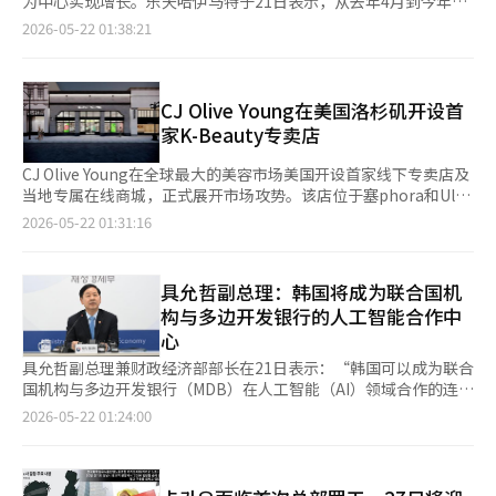
为中心实现增长。乐天哈伊马特于21日表示，从去年4月到今年3
近的起亚Unplugged Ground以“战斗区域”为概念构建。移动路
价上涨的重要因素。 对于后续走势，央行表示，截至本月19日，
布了800亿美元的股票回购计划。 英伟达首席执行官黄仁勋强调了
月的一年间，PLUX的整体销售额同比增长了15%。在今年第一季
2026-05-22 01:38:21
线包括EV着陆、物品采集、EV4遥控赛车竞速、激光战斗区，读者
迪拜原油价格及韩元兑美元汇率较前月平均水平略有回落，但工业
AI半导体需求的扩大。他表示：“AI工厂的建设是人类历史上最大
度，销售额较去年同期增长了26%。PLUX是专为1~2人家庭设计
可以沿着路线体验游戏内的内容，如降落伞着陆、射击、寻找物品
用城市燃气及韩国国内航空客运票价预计仍将上涨。在国际能源价
规模的基础设施扩展”，并称这一进程正在以惊人的速度推进。AI
的品牌。公司表示：“1~2人家庭的居住空间相对较小，倾向于选
等。起亚EV3、EV4、PV5实车、遥控车、降落伞模型等被布置成
格波动及地缘政治风险持续背景下，未来韩国物价走势仍存在较大
工厂指的是用于运行AI服务的大型数据中心。随着工作处理型AI服
择小容量家电，并重视价格和能效等级。”因此，PLUX根据这些
游戏物件，旨在自然扩展起亚的电动车系列体验。 距离快闪区约7
不确定性。
务的增加，GPU和服务器的需求持续上升。 外媒也对此进行了相
特点推出了差异化的主要产品。作为代表产品的PLUX 245L一级能
CJ Olive Young在美国洛杉矶开设首
分钟步行的PUBG成水，特点在于将磁场实现于现实空间，使玩家
似的解读。美联社评价称：“AI半导体的需求推动了英伟达业绩的
效冰箱，在一年内销售超过4万台，成为乐天哈伊马特冰箱产品中
家K-Beauty专卖店
能够更沉浸地体验《绝地求生：移动版》。该区域由大型蓝色气
改善。”路透社则将英伟达的业绩和展望视为全球AI数据中心投资
的销量冠军。公司分析认为，200L级别的容量、一级能效以及5年
膜、内圈挑战、直接游戏区、拼图区（8UZZLE）和留言墙组成。
趋势的关键指标。《卫报》指出：“数据中心营收的激增表明AI基
延长保修等特点符合客户需求。此外，PLUX推出后，20岁客户的
CJ Olive Young在全球最大的美容市场美国开设首家线下专卖店及
前来体验的用户正在享受游戏，躲避磁场障碍物，或试驾气膜内的
础设施的扩展仍在继续。” 然而，股价反应有限。当天，英伟达
比例也有所增加。乐天哈伊马特还在扩大PLUX产品线的订阅服
当地专属在线商城，正式展开市场攻势。该店位于塞phora和Ulta
起亚车辆。 如果说起亚Unplugged Ground是以射击、采集等游
的股价在常规交易中上涨1.3%，但在业绩发布后的盘后交易中下
务。去年3月，公司推出了针对洗衣机、空调、电饭煲等热门类别
Beauty等品牌的竞争激烈区域，旨在成为韩国独立品牌在美国线
戏内内容体验为主，那么PUBG成水则专注于还原《绝地求生：移
2026-05-22 01:31:16
跌了1.26%。分析认为，这与市场对高增长预期的提前反映有关。
的“PLUX订阅服务”，并计划在6月将产品范围扩大到净水器。在
下市场的先锋。 CJ Olive Young于本月29日（当地时间）在加利
动版》的环境，提供玩家环绕游戏空间拍照的拍照区等。 根据克
路透社分析称：“投资者的关注点已转向AI投资的持续性，而非短
7月，乐天哈伊马特将推出一个专门展示PLUX家电的独立商店。公
福尼亚州帕萨迪纳的科罗拉多大道开设“Olive Young帕萨迪纳
拉夫顿的说法，《绝地求生：移动版》的主要用户年龄段为10至
期业绩。”未来1至2年内AI投资是否会持续，以及在AI服务运营所
司目标是将PLUX的销售额从去年的1300亿韩元提升至今年的2000
店”，同时推出美国专属在线商城。帕萨迪纳的科罗拉多大道是苹
20岁，相较于主要用户为30岁左右的PC游戏《绝地求生》，其用
具允哲副总理：韩国将成为联合国机
需的推理用半导体市场中竞争将如何加剧，都是关键变量。 中国
亿韩元。乐天哈伊马特PB海外采购部门负责人朴炳勇表
果、Lululemon、Tiffany & Co.等全球高端品牌的大型门店聚集
户年龄段相对较低。根据这一特性，在成水设立现场体验区也是对
市场同样是一个变数。由于美国的出口管制和中国当局的进口禁令
构与多边开发银行的人工智能合作中
示：“PLUX在推出一年内实现了销售增长和客户群体变化等成
地，是美国西部的象征性高收入商业区。Olive Young在此建立了
主要用户年龄段的反映。 在PUBG成水创意区，用户可以用智能手
交织在一起，实际的营收恢复时点仍不确定，英伟达在下个季度的
心
果，我们将继续将其发展为日常家电品牌。”此外，乐天哈伊马特
一家面积达803平方米（约243坪）的单层大型门店，规模与国内
机直接制作游戏中的地图。在《绝地求生：移动版》中，用户可以
展望中并未假设中国数据中心营收的恢复。黄仁勋表示：“我认为
在去年4月经过约一年的咨询、消费者调查和产品规划过程后推出
主要商业区的“Olive Young Town”门店相当。 帕萨迪纳店专注
直接制作地图的内容。虽然这也是2018年《绝地求生：移动版》
具允哲副总理兼财政经济部部长在21日表示：“韩国可以成为联合
随着时间的推移，市场会重新开放。”但针对中国市场的H200芯
了PLUX。公司将“通过小差异改变日常生活的日常家电”作为
于K-Beauty展示，拥有包括Mediheal、Toriden、Romand等在
推出时没有的内容，但克拉夫顿为了长期运营《绝地求生：移动
国机构与多边开发银行（MDB）在人工智能（AI）领域合作的连接
片仍未获得中国方面的批准。他在当天的CNBC采访中提到，关于
PLUX的概念。※ 本报道经人工智能（AI）系统翻译与编辑。
内的400多个品牌和超过5000种商品，其中80%以上为K-Beauty
版》而新引入的用户创作内容（UGC）。 现场相关人士表
中心。” 具副总理在首尔的全球AI中心愿景发布会上发表了上述讲
2026-05-22 01:24:00
H200的销售“没有任何期待”，并表示“我们实际上将这个市场
和K-Wellness产品。该店将快速反映K-Beauty趋势，每两周更新
示：“随着《绝地求生：移动版》服务时间的延长，通过UGC内容
话。他指出，国际社会的AI合作目前存在机构间分割和缺乏协作机
拱手让给了他们（华为）”。 从中长期来看，变数是大型科技公
一次货架商品的策划。 店内的“美容实验室”提供利用皮肤扫描
扩展游戏内体验元素的尝试。” 克拉夫顿相关人士表示：“此次
制的问题。他还认为，尽管有多种AI试点项目，但在实际向发展中
司的自研芯片开发。字母表、亚马逊、微软等大型云计算公司在依
设备进行自我诊断的“护肤课程”，并提供个性化咨询，服务免
合作旨在让用户不仅能体验游戏内内容，还能在社区活动和线下快
国家的推广上存在局限性。 具副总理解释说，韩国可以在克服这
赖英伟达半导体的同时，也在进行自有AI芯片的开发。AMD和英特
费。Olive Young独特的“半接待”模式也将在美国市场得到延
闪中亲身体验《绝地求生：移动版》，希望用户通过沉浸式体验，
些局限性、促进国际机构与MDB之间的顺畅合作中发挥中介作