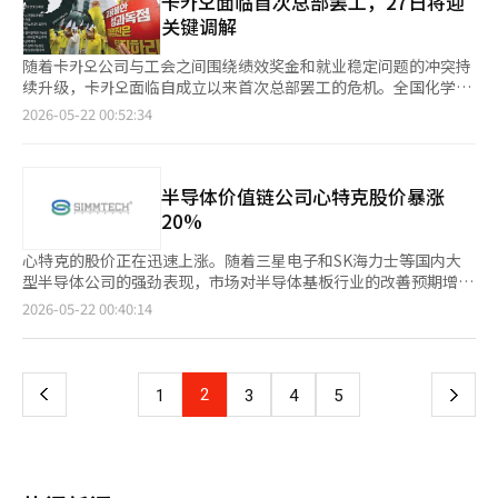
卡카오面临首次总部罢工，27日将迎
尔也在瞄准推理用半导体市场，预计将对英伟达的长期主导地位构
续，确保顾客在自由探索的同时，随时获得专业的美容咨询。 随
继续使用《绝地求生：移动版》。”※ 本报道经人工智能（AI）系
用。 目前，世界银行（WB）正在运营全球AI与数字知识中心，亚
关键调解
成挑战。※ 本报道经人工智能（AI）系统翻译与编辑。
着帕萨迪纳店的开业，CJ Olive Young还推出了美国专属的在线商
统翻译与编辑。
洲开发银行（ADB）、美洲开发银行（IDB）、欧洲复兴开发银行
城。Olive Young在加利福尼亚州布卢明顿建立了一个3600平方米
（EBRD）和中美洲经济一体化银行（CABEI）也在推动AI合作中
随着卡카오公司与工会之间围绕绩效奖金和就业稳定问题的冲突持
（约1100坪）的自动化综合物流中心，将原本需要5至7天的全球
心的建立。 财政经济部的目标是将这些MDB的AI合作中心整合到
续升级，卡카오面临自成立以来首次总部罢工的危机。全国化学纤
商城配送时间缩短至3至5天。此外，在线商城的免邮标准从60美
全球AI中心中，建立全球AI合作网络。具副总理补充道：“如果全
维食品产业工会卡카오分会（卡카오工会）已通过罢工投票，进一
2026-05-22 00:52:34
元降低至35美元，进一步降低了在线购物的门槛。 同时，Olive
球AI中心能够开发出在健康、劳动、灾害、移民等领域的公共AI解
步加大了施压力度。预计27日举行的京畿地方劳动委员会第二次调
Young将推出类似于韩国“Olive Members”的线上线下整合会
决方案，MDB将能够将其与发展中国家的发展项目相结合，真正
解结果将成为关键转折点。 根据21日的信息技术（IT）行业消
员“OY Members”，根据会员等级提供差异化的优惠。特别是通
推广到现场。” 他还表示，尽管全球AI中心位于韩国，但这并不是
息，卡카오总部及卡카오支付、卡카오娱乐、DK技术、XL游戏等五
过“本周品牌”等自有促销活动，全力支持入驻中小品牌的当地营
仅属于韩国，而是为全世界人民服务。他强调，全球AI基础社会应
家公司于前一天在京畿道城南市的板桥站广场举行了“2026年集
半导体价值链公司心特克股价暴涨
销。 Olive Young代表李宣静表示：“在过去以少数大型和海外品
通过国家间的合作而非竞争来构建。 具副总理表示：“韩国政府
体谈判胜利誓师大会”，并进行了工会成员的罢工赞成与反对投
20%
牌为主的美容市场中，我们发掘了众多中小品牌并共同成长，未来
将继续努力，确保AI的好处不会仅限于某些国家和阶层，而是能够
票。投票结果显示，罢工获得通过。 卡카오公司与工会于18日举
将为K-Beauty和K-Lifestyle在海外市场的深入扎根贡献力量。”
惠及全球所有人。” 他还提出了一个蓝图，表示韩国的AI企业和研
行的第一次调解会议上决定将调解期限延长至27日，以便进行进一
心特克的股价正在迅速上涨。随着三星电子和SK海力士等国内大
Olive Young美国法人权佳恩表示：“帕萨迪纳店将成为Olive
究机构将参与解决全球难题，分享AI技术及其在实际应用中的经
步协商。如果第二次调解仍未达成协议，卡카오总部工会将获得争
型半导体公司的强劲表现，市场对半导体基板行业的改善预期增
Young基于在韩国积累的K-Beauty洞察和品牌孵化能力，向全球
验。韩国在水资源管理等领域积累了多种AI公共基础设施建设的经
议权。此前，部分子公司工会已因调解中止决定而获得争议权。
强，投资者的信心也随之提升。 根据21日韩国交易所的数据，截
页
2026-05-22 00:40:14
市场展示多样化国内品牌的前进基地。” ※ 本报道经人工智能
验，这些经验在与国际机构和MDB的AI合作过程中将发挥重要作
双方在绩效奖励体系和就业稳定问题上未能缩小分歧。工会认为，
至下午1时56分，心特克的股价上涨了2万400韩元（19.69%），
（AI）系统翻译与编辑。
用。 具副总理指出：“全球AI中心与MDB的联动将超越简单的机
卡카오在盈利改善过程中，员工的贡献巨大，因此需要公平的绩效
现报12万4000韩元。 当天，三星电子和SK海力士的股价也同步大
一
构间合作，成为将AI作为全球公共产品推广和支持发展中国家AI的
分配。公司方面则表示，由于人工智能（AI）投资扩大和业务重组
幅上涨，显示出半导体价值链整体的买入热情正在扩散。前一天，
国家间合作中心的新发展合作模式。”※ 本报道经人工智能（AI）
等不确定性，必须对奖励的扩大持谨慎态度。 卡카오工会在前一天
三星电子与工会达成了薪资谈判的初步协议，改善了半导体行业的
上
2
下
1
3
4
5
系统翻译与编辑。
的誓师大会上提出了以下共同要求：△经营改革与责任经营 △就
投资情绪。同一时刻，三星电子（上涨7.79%）和SK海力士（上涨
业稳定与共同体安全网建设 △公平的绩效奖励与利益分配 △普遍
11.12%）的股价也表现出强劲的上涨趋势，进一步推动了半导体
一
的劳动环境与福利体系建设。 业界普遍认为，此次卡카오工会的行
大型股的买入热潮。 三星电子与工会在前一晚签署了2026年薪资
动与去年的情况有很大不同。卡카오出行工会在去年的工资和集体
谈判的初步协议，避免了即将到来的总罢工。Kiwoom证券的研究
页
谈判破裂后，曾预告阶段性罢工，并进行了2小时的部分罢工。随
员韩志英表示：“罢工风险的缓解可能会为以半导体股票为中心的