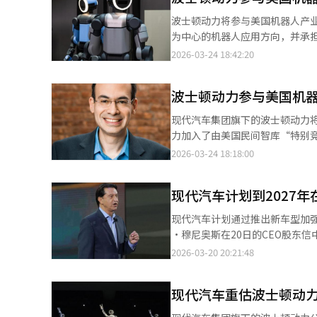
能力。在复杂的工业现场，Spo
波士顿动力将参与美国机器人产
盘并确认温度等，展示了其解读现
为中心的机器人应用方向，并承担
下持续更新，自动提高检测精度，
国家安全委员会”，旨在为美国机
2026-03-24 18:42:20
义的转折点。波士顿动力Spot
机构，由谷歌前CEO埃里克·施
力，Spot将成为能够理解和应
响，并提供政策建议。新成立的委
在“AI机器人，从实验室到生活
波士顿动力参与美国机
议员艾莉莎·斯洛特金共同担任
动人类进步。
大学、麻省理工学院工业性能中心
现代汽车集团旗下的波士顿动力
作为美国机器人企业的代表参与
力加入了由美国民间智库“特别竞
参与产业应用和政策讨论。委员
制定机器人产业战略。SCSP成立
2026-03-24 18:18:00
架、制定自动化系统扩展战略、
国家安全、经济和社会的影响，
间的差距，扩大制造、物流、基
SCSP的CEO伊利·拜拉克塔
次参与分享其在工业现场积累的
现代汽车计划到2027年
席。委员会成员包括波士顿动力
提供政策设计的技术标准。在政
中心等。波士顿动力代表美国的物
现代汽车计划通过推出新车型加
业意见可以得到反映。业内分析
略，推动下一代机器人技术的广
·穆尼奥斯在20日的CEO股东
国政府将机器人产业定义为下一
括建立公共-私营投资框架、培
出20款新车，目标年销量50万
2026-03-20 20:21:48
拉、OpenAI等主要企业参加
动，咨询结果将于明年3月公布。
续航超过965公里的电动车，并
产业支持扩大趋势下，政策方向
美国商务部与波士顿动力、英伟达
在2027年前实现全车型电动化。
构。机器人产业正与人工智能结合
登·舒尔曼表示：“期待政府对机
现代汽车重估波士顿动力
本地设计生产的电动SUV。现代汽
限于简单自动化，还被评价为影
与编辑。
能，并供应给Waymo。穆尼奥
资界人士估计，最近其企业价值约