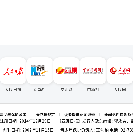
驶的核心算法。现代汽车集团的SDV转型将由朴民宇领导，他将于23日
页
任职，他的加入将加速现代汽车集团在硬件和软件方面的移动生态系统建
了5万台最新GPU‘Blackwell’，以加强物理AI基础设施。2026
re AI等全球科技巨头将人形机器人投入实际工业现场的元年。通过此次投资，
ield AI（控制）-英伟达（计算）’的强大联盟。业内人士分析称，“
领域顶尖企业建立联盟，抢占市场先机。其最终目标是实现机器人自主工
（AI）系统翻译与编辑。
人民日报
新华社
文汇网
中新社
人民网
青少年保护政策
著作权规定
读者提供新闻线索
新闻稿件投诉负
注册日期 : 2014年12月29日
《亚洲日报》发行人及总编辑 : 郭永吉、
|
创刊日期 : 2007年11月15日
青少年保护负责人 : 王海纳 电话 : 02-739
|
|