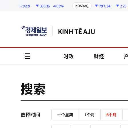
코
인
6292.9
305.36
-4.63%
797.34
2.25
-0
PI
KOSDAQ
정
보
时政
财经
all
menu
搜索
选择时间
一个星期
1个月
6个月