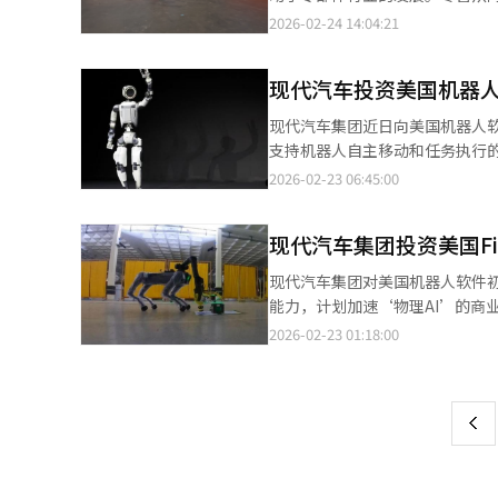
投资。自2021年收购波士顿动力
和韩华投资证券分别估计波士顿动
内消息，现代摩比斯去年首次实
2026-02-24 14:04:21
术。类人机器人Atlas的开发
郑会长可筹集高达30万亿韩元的
加。现代汽车集团计划到2030年
危险环境工作等多个工业领域的
持有20%的股份。目前，现代
国，计划到2028年投资260亿
用中国部件的可能性，但由于美
份。目前，他仅持有0.3%的现
现代汽车投资美国机器
立了机器人事业部，并开始招聘
（AI）系统翻译与编辑。
力成功上市将为治理结构改革和
人业务的核心部件执行器。随着
现代汽车集团近日向美国机器人软件初
构改革的关键。通过上市获得更
入机器人等新业务领域。位于大邱
支持机器人自主移动和任务执行的
售。MobED计划从今年第一季度开
风险，执行自主任务。去年，Fiel
2026-02-23 06:45:00
亿韩元之间，其中一部分将反映在
汽车集团拥有包括人形机器人Atl
不同，因此业务扩展的可能性很
认为将增强其硬件与FieldAI软
4185亿韩元，比去年的4071
现代汽车集团投资美国Fi
于波士顿动力的机器人狗Spot，
信息院最近发布的《汽车零部件制
厂引入Atlas，并于2030年
现代汽车集团对美国机器人软件初创公
万700人，比上年同期增加410
能力，计划加速‘物理AI’的商业化
投资带动了零部件行业的就业增
有‘机器人基础模型(FFM)’
2026-02-23 01:18:00
页
向技术为中心转移。文学勋，韩
尔资本等全球投资者处筹集了超
业的就业增长，预计为机器人等新
部分。此前通过波士顿动力提升了机
一
翻译与编辑。
图，仅靠摄像头和传感器即可实
上
人‘Spot’上进行验证。业内预计
发情况的能力。此举将加速现代汽车集
推动机器人、自主驾驶、SDV三