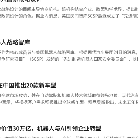
t已进化到能够自主行动。视频中，Spot能检测地面水迹并发出警告，找
业战略设计的民间主导协商机构。该机构结合产业、政策和学术界，提出
场数据并作出响应的能力。此外，通过无中断升级，Spot可以在不停止
政策设计的角色。据业内消息，美国民间智库SCSP最近成立了“先进制
无需管理员的额外操作。波士顿动力与谷歌的合作被视为提升机器人领域
器人产业竞争力制定中长期战略和政策方向。SCSP是2021年成立的非
产品开发负责人马尔科·达席尔瓦表示：“凭借新的功能如仪表读取和更精
密特主导，分析人工智能、半导体、机器人等先进技术对国家安全和产业
对工作现场问题的真正自主机器人。”现代汽车集团在今年1月的CES上表
员会由SCSP首席执行官伊利·拜拉克塔里、共和党参议员特德·伯德和
”的愿景下，将机器人技术从简单的技术展示扩展到人类日常生活和工业
器人战略智库
主席。委员会包括波士顿动力、英伟达、AMD、通用汽车、密歇根大学、
等主要机构，结合了机器人和“物理AI”领域的技术和产业应用经验。
将作为核心成员参与美国机器人战略智库。根据现代汽车集团24日的消息
其中，副总裁布兰登·舒尔曼将担任委员。他在机器人伦理和政策领域有
争研究项目”（SCSP）发起的“先进制造机器人国家安全委员会”，以
会将运营一年，结果报告预计明年3月发布。主要任务包括建立国家层面的
于2021年，由谷歌前CEO埃里克·施密特领导，研究AI、机器人、半导
确保机器人专业人才、增强供应链竞争力等。特别是缩小研究阶段技术与
并为美国的中长期竞争力提供建议。新成立的“先进制造机器人国家安全
础设施领域的机器人应用案例，并将实证数据纳入政策设计。波士顿动力
里、北卡罗来纳州参议员特德·巴德和密歇根州参议员艾莉莎·斯洛特金共同
机器人应用案例，基于物流自动化、工业机器人、基础设施检查等领域的
在中国推出20款新车型
、英伟达、AMD、通用汽车、密歇根大学、俄亥俄州立大学和麻省理工学
策影响力方面也具有意义，因为在机器人产业相关法规和支持政策具体化
理AI机器人企业加入，副总裁布兰登·舒尔曼将担任委员。委员会将制
强全球市场攻势，并在自动驾驶和机器人技术领域取得领先地位。现代汽
认为，此次参与不仅是简单的咨询，而是在政策方向设定阶段获得影响力
泛应用，并通过公共和私营部门的合作缩小研究与实际应用之间的差距。
信中表示，将根据客户需求积极推出全球新车型。穆尼奥斯指出，未来五年
代战略产业，并扩大支持措施。商务部本月初召开了包括波士顿动力、英
养和吸引机器人领域人才、改善供应链和增强全球竞争力等。委员会将在一
辆；在韩国市场，今年将推出新款途胜和新款雅绅特。在北美市场，计划20
的会议，检查产业现状和政策支持方向。舒尔曼副总裁在会上表示：“在政府
随着机器人产业成为全球竞争的新战场，美国正积极推动相关产业发展。3
在2030年前推出首款中型皮卡。在欧洲市场，计划在未来18个月内推出5
将更加具体化。”他解释说，政府主导的产业支持与民间技术开发正在形
、OpenAI、特斯拉等公司举行会议，探讨政府支持方案。波士顿动力副
在印度市场，计划到2030年投资50亿美元，推出26款新车，并在2027
，扩展为“物理AI”形式，被视为与制造竞争力直接相关的领域。机器
器人产业的积极支持能迅速制定政策方向。”※ 本报道经人工智能（AI
价值30万亿，机器人与AI引领企业转型
车还将加速自动驾驶技术的发展，计划在美国生产的IONIQ 5上安装自动
响生产力、国防、物流体系的基础设施。波士顿动力的企业价值也在上升
斯强调，波士顿动力的Atlas是全球最先进的人形机器人之一，公司将开发
为30万亿韩元。※ 本报道经人工智能（AI）系统翻译与编辑。