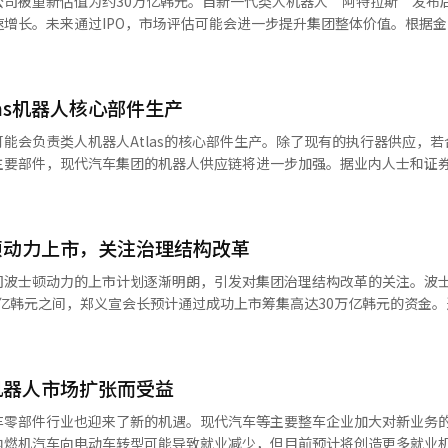
司被重新估值为约30万亿韩元。自新一代类人机器人“阿特拉斯”发布后
国际形势的变化，他表示，将继续发扬创始人郑周永的精神，把不确定性
增长。未来通过IPO，市场评估可能会进一步提升集团整体价值。根据
）系统翻译与编辑。
务报告，现代格罗维斯去年向波士顿动力追加投资约891亿韩元，持股
次投资和持股变化表明，波士顿动力的整体企业价值约为30万亿韩元，相较202
482万亿韩元）增长了约24倍。2021年6月，现代汽车集团投资约8.8亿
as机器人核心部件生产
股权结构为郑义宣20%，现代汽车30%，现代摩比斯20%，现代格罗维斯
器人和物理AI的期待。波士顿动力今年初发布了新一代电动类人机器人
能会负责类人机器人Atlas的核心部件生产。除了现有的执行器供应，若
调了工业应用的设计变化。现代汽车集团在CES 2026上公布了机器人业
主要部件，现代汽车集团的机器人供应链将进一步加强。据业内人士和证
划2028年在美国乔治亚州电动车工厂优先使用，并逐步扩展到物流和制
讨论Atlas的执行器及其他五种主要部件的量产合作。讨论的部件包括抓
市场认为，如果这些计划能从技术展示转化为实际生产力提升，企业价值还
组。执行器的供应已经由现代摩比斯确定。波士顿动力考虑与子公司合作
人技术的结合可能在垂直整合结构中产生协同效应。证券业界预测，长期
器人核心设计信息通过外部合作伙伴泄露。业内分析认为，波士顿动力负
万亿韩元。一些研究认为，到2035年，全球类人机器人市场规模将扩大到
顿动力上市，关注治理结构改革
构可能会形成。利用现代摩比斯在汽车零部件生产方面的经验，可以在大
额，将有望实现大规模收入。然而，考虑到当前的财务结构，短期内盈利
率。抓手被认为是最有可能获得额外订单的部件。抓手负责机器人抓取或
司波士顿动力的上市计划逐渐明朗，引发对集团治理结构改革的关注。波
为1500亿韩元，但研发费用增加导致净亏损超过5000亿韩元。作为技
现场执行任务所必需的核心部件。市场估计，抓手占类人机器人硬件成本的
0万亿韩元之间，郑义宣会长预计通过成功上市筹集高达30万亿韩元的资金
来企业价值的关键因素在于商业化速度和盈利模式的扩展。与工业机器人
市场可能会形成。Atlas使用的触觉传感器能够精确感知外部压力，可以
值。据业内消息，现代汽车集团已开始推进机器人和AI业务的商业化，
需求和价格结构尚未确定，存在波动性。IPO的推进也是关注焦点。业
抓住像鸡蛋这样易碎的物体。现代汽车集团计划综合考虑抓手以外部件的
专门负责机器人和AI战略的团队，汇集了战略投资和并购专家，旨在整合
市，若日程确定，市场将形成具体的企业价值。然而，上市时间和程序尚
有汽车零部件生产设备与机器人部件工艺的兼容性也将成为主要判断标准
型为商业公司。去年，首席技术官Aaron Saunders辞职，上月，CEO 
力的企业价值超过100万亿韩元，可能影响郑义宣会长及主要股东的股
期生产数量有限的部件，将确保最低利润，未来生产规模扩大时提高盈利
机器人市场扩张而受益
发为主转向大规模生产，预计IPO准备将加速。现代汽车集团计划在2027年
股销售和资金使用计划，资本结构可能发生变化。※ 本报道经人工智能（
（AS）部件供应也在考虑由现代摩比斯负责。现代摩比斯已建立全球汽车零
今年上半年完成预审查和承销商选择，下半年进行公开募股程序。全球市
车零部件行业也迎来了新的机遇。现代汽车等主要整车企业加大对新业务
机器人部件供应体系。现代汽车集团将机器人技术设为未来业务的核心之
场规模将达到960万台，波士顿动力的Atlas预计将占据约16%的市场份额
内燃机汽车向电动车转型可能导致就业减少，但目前预计将创造更多就业