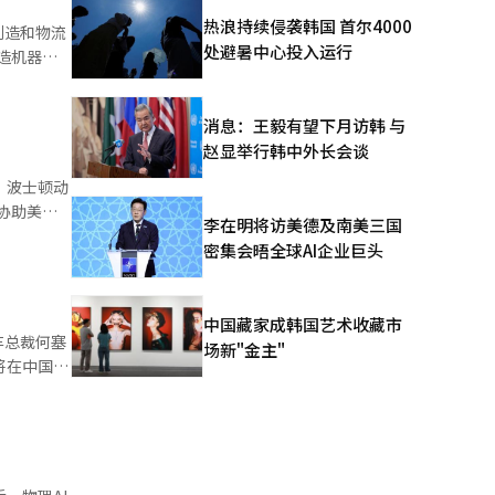
到设备仪表
热浪持续侵袭韩国 首尔4000
制造和物流
系统的情况
处避暑中心投入运行
造机器人
AI应用意
营利跨党派
确的判断能
竞争力的影
示，计划
消息：王毅有望下月访韩 与
民主党参
领域，以推
赵显举行韩中外长会谈
俄亥俄州立
波士顿动力
，波士顿动
丰富经验，
协助美国
李在明将访美德及南美三国
投资框
体等技术对
密集会晤全球AI企业巨头
产业应用之
委员会”由
计划通过此
担任主
应用经验，
院工业绩效
过程中，企
中国藏家成韩国艺术收藏市
定国家战
车总裁何塞
的契机。美
场新"金主"
具体措施包
将在中国推
伟达、特斯
年内活
27年推出
对机器人
月10日，
款新车，并
成并行结
总裁布兰
年前推出首款
人技术不仅
）系统翻译
驾驶功
。据一些投
改变汽车制