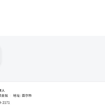
开始正式工
设。去年，
年将成为特
现代汽车集
现代汽车集团
作的‘智能
责人
梁圭铉
地址 : 首尔市
|
-2171