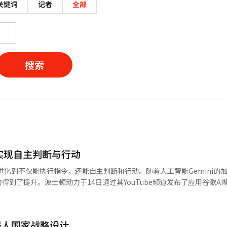
关键词
记者
全部
搜索
人实现自主判断与行动
进化到不仅能执行指令，还能自主判断和行动。随着人工智能Gemini的加入
到了提升。波士顿动力于14日通过其YouTube频道发布了应用谷歌AI
中，Spot不仅执行简单命令，还能感知环境并自主判断。它通过摄像头识别黑
分类、整理衣物等任务。当任务列表中添加遛狗项目时，它会自动移到户
是通过机器人专用AI集成实现的。波士顿动力将其机器人平台Orbit与AI
器人国家战略设计
cs ER 1.6结合，使Spot能够综合分析图像、视频和文本信息，具备理解复杂