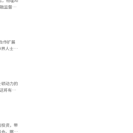
，物理AI
转化为机
金融监督院
比例从
1年现代汽
美元，获得
10%。企
“阿特拉
合作扩展
务战略
券界人士透
造流程，
手、感知
有上升空
量产的背景
来看，波士
责研发和设
数百万台，
规模生产过
能力仍是一
操作物体的
士顿动力的
术开发阶段
约20%。
。这将有助
不同，类人
判断物体
并启动波士
内人士称波
预期产量和
集团内分散
未正式确
。部件单价
Robert
权价值，并
能力。
初让波士顿
AI）系统
部件供应
场研究机构
的投资，带
一，并扩大
。KB证券
机会。据业