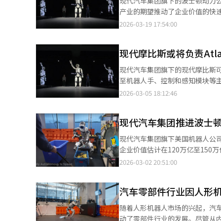
现代汽车集团旗下的波士顿动力公
造和运营方式的智能技术。面对
产业的期望推动了企业价值的快速
遇。※ 本报道经人工智能（AI
电子公告系统和现代格罗维斯的业
2026-03-19 17:54:00
10.95%增至11.25%。此
车集团完成收购时的估值（约1.2
现代摩比斯或将负责Atl
波士顿动力80%的股份。当时的
业价值上升的背景是市场对类人机
现代汽车集团旗下的现代摩比斯可
斯”，从液压转为全电动结构，强
至机器人手、控制和感知模块等
和“阿特拉斯”商业化路线图，计
露，波士顿动力正在与现代摩比斯
2026-03-05 18:12:46
2030年后扩展到高难度任务。
模块、头部模块、控制器和电池
间。特别是汽车制造流程与机器
是技术安全问题，以防止类人机
顿动力的企业价值可能超过100
现代汽车集团推进波士
计，而现代摩比斯负责量产的结
波士顿动力若能获得一定市场份
程中同时确保质量管理和生产效
现代汽车集团旗下美国机器人公
个挑战。波士顿动力目前的收入约
功能，是类人机器人在实际工业
企业价值估计在120万亿至15
的企业，投资仍在持续增加。未
随着机器人产业的扩大，核心部件
于解决循环出资问题，提升企业价
2026-03-02 20:51:00
机器人市场仍处于初期阶段，实际
的形状和强度，甚至可以稳定地
顿动力的IPO工作。集团成立了
士顿动力正在考虑在纳斯达克上
盈利能力，以决定是否接单。现
的机器人和AI能力。波士顿动力正在转
定，存在变动可能。如果波士顿动
将根据生产数量差异化。对于初
汽车零部件行业因人形
Playter也离职。公司正从研
对集团治理结构产生影响。根据旧
Atlas运营后所需的售后服务
动力在美国纳斯达克上市。预计
翻译与编辑。
随着人形机器人市场的兴起，汽
链，利用这一优势可以有效运营
预测，2035年全球人形机器人市
动了零部件行业的发展。尽管从