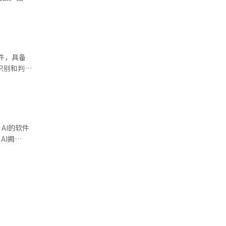
多种机器人技
动力上市，
件的生产增
作辅助或
0亿韩元，
务。在美
角度考虑使
比斯的股
比斯去年成
工智能
波士顿动
才开发机器
集团治理结
自身优势进
软件，具备
计将扩大销
识别和判断
亿至2000
的投资。现代
术并不完全
此次投资被
利润预期为
FM已应用
据韩国就业
MGMA工
人员为25
AI的软件
业的未来业务
AI拥
业结构也在
探险和英特
了零部件行
战略的一
AI）系统
无需地
的四足机器
对工业现场突
朴民宇加入，
在复杂环境