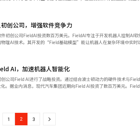
以来，开发了物流机器人“Stretch”和移动机器人平台“MobED”等
力的企业价值为128万亿和145.77万亿韩元。金融界认为，通过波士顿
现销售额突破60万亿韩元，得益于北美电动化工厂的运营和高附加值零部
目标是成为可在制造和物流现场使用的通用工作机器人，正在研究其在重复工
资金。郑会长在2021年现代汽车集团收购波士顿动力时，个人投资约240
在韩国投资125.2万亿韩元，其中71.1%将用于机器人和电动车等未来业
应用可能性。然而，部件供应链战略中也存在变数。虽然从成本竞争力的
汽车集团存在三种循环出资结构。为解决这一问题，郑会长需增加在现代摩
美元。波士顿动力公司计划从2028年开始量产人形机器人阿特拉斯。现代摩
国市场为中心的供应链监管环境，正在慎重考虑是否应用。※ 本报道经人
代摩比斯股份。此外，郑梦九名誉会长的股份继承和赠与也需要额外资金。
人初创公司，增强软件竞争力
开发和生产技术人员。现代摩比斯的发言人表示：“我们正在招聘优秀人
继承工作提供充足资金。业内人士表示：“波士顿动力的上市是现代汽车
行业的大规模投资，这将成为主要收入来源。”其他零部件公司也在利用
创公司FieldAI投资数百万美元。FieldAI专注于开发机器人控制AI
多资金，将拥有更多选择。”
的汽车零部件公司SL负责组装现代汽车的移动物流机器人MobED，预
物理AI技术。其开发的“Field基础模型”能让机器人在复杂环境中实时
始量产和销售，目标到2029年销售1万至1.5万台，年销售额预计在1500
dAI获得了来自贝佐斯探险、英特尔资本和N Ventures等超过4亿美元
SL的业绩中。SL的发言人表示：“机器人零部件与汽车电动化零部件技
as、四足机器人Spot和移动平台MobED在内的多样化机器人产品组合。
大。我们将基于与现代汽车建立的牢固信任，扩大业务。”SL今年的营业
件的协同效应。FieldAI与现代汽车集团旗下波士顿动力公司保持合作，其F
亿韩元增长2.8%。零部件行业的业务结构转型效果也体现在就业数据上。根
eld AI，加速机器人智能化
并在全球建筑工地上使用。现代汽车集团计划于2028年在美国乔治亚州的H
造业产业与就业转型地图》，截至去年6月，韩国汽车零部件制造业从业
扩大至零部件组装。※ 本报道经人工智能（AI）系统翻译与编辑。
司Field AI进行了战略投资。通过结合波士顿动力的硬件技术与Field 
0人。企业数量为8668家，比2020年增加334家。业内人士认为，整车企
。据业内消息，现代汽车集团近期向Field AI投资了数百万美元。Field 
长。在内燃机零部件缩减的背景下，行业正向电子和软件为中心转型，就
技术，使机器人在陌生环境中也能自主识别和判断。去年，该公司从贝佐斯
国吴山大学未来汽车系教授表示：“全球整车企业的新业务需求可能促成
过4亿美元。现代汽车集团此次投资是其‘技术内化’与‘外部合作’双轨
业务扩展的研发人员招聘将持续相当一段时间。”※ 本报道经人工智能（
器人的硬件，现在则通过外部合作快速获取软件能力。Field AI的技术
时识别环境，适用于建筑工地和工厂等复杂环境。其软件已在波士顿动力
2
下
1
3
，Field AI的技术将应用于下一代人形机器人‘Atlas’，使其具备应
团计划于2028年在美国建造的Meta Plant America的进程。◆ 
一
角发展机器人技术与自动驾驶及SDV（软件定义车辆）密切相关。机器人