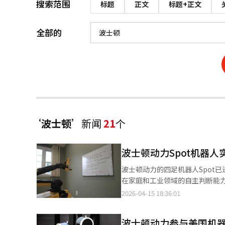
搜索范围
标题
正文
标题+正文
全部的
‘波士顿’
新闻
21
个
波士顿动力Spot机器
波士顿动力的四足机器人Spot已
在家庭和工业领域的自主判断能力得
Gemini的Spot视频。视频
2026-04-15 18:36:01
列表，依次完成整理鞋子、垃圾
进行遛狗。Spot的认知能力提升
波士顿动力参与美国机
能及谷歌的Gemini Roboti