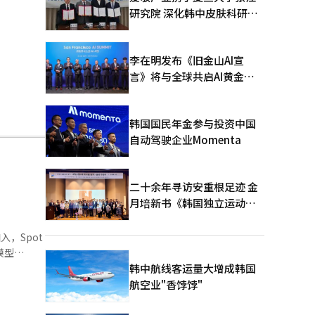
研究院 深化韩中皮肤科研合
作
李在明发布《旧金山AI宣
言》将与全球共启AI黄金时
代
韩国国民年金参与投资中国
自动驾驶企业Momenta
二十余年寻访安重根足迹 金
月培新书《韩国独立运动圣
地：向旅顺口追问历史》出
版
，Spot
模型
板上的任务
韩中航线客运量大增成韩国
外牵起狗绳
航空业"香饽饽"
视觉检查功
情境的推理