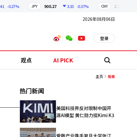
-0.27%
900.27
3.33
-0.37%
210.38
0.6
JPY
CNY
2026年08月06日
登录
weibo
weixin
youtube
观点
AI PICK
搜
索
主页
搜索
热门新闻
美国科技界反对限制中国开
源AI模型 黄仁勋力挺Kimi K3
爱敬产业携手复旦大学张江