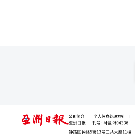
中的识别和路径生成技术是自动驾
作。朴民宇曾在特斯拉和英伟达
现代汽车集团通过与英伟达合作，获得
斯拉‘Optimus’和Figu
团建立了‘波士顿动力（驱动）-F
不仅依靠自身技术开发，还与各
工厂’。”※ 本报道经人工智能
亚
公司简介
个人信息处理方针
洲
亚洲日报
刊号 : 서울,아04336
|
|
日
报
钟路区钟路5街13号三共大厦11楼