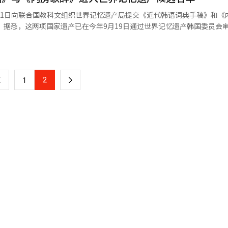
是日本有事”并与行使集体自卫权相关联，首次公开表达试图武力介入台
21日向联合国教科文组织世界记忆遗产局提交《近代韩语词典手稿》和《
，挑战中方核心利益，性质和影响极其恶劣。不仅中方，日本国内和国际
成为
身主权与领土完整，中方必然作出强烈反应。 第二，日方逃避侵略历史罪
世界记忆遗产国际咨询委员会的评审后，最终是否列入名录将于2027年
台湾问题上对中国人民负有严重历史罪责。1895年，日本帝国主义以战
包括1911年至1914年的《말모이》一
长达半个世纪的殖民统治，犯下罄竹难书的罪行，包括制造一系列屠杀惨
的《朝鲜语大词典》18册。这些记录是当时为保护母语、确立民族认同所开展
运动、强征台湾青年和妇女。在台湾问题上，日方应该彻底认罪、谢罪和赎
以及扩大教育机会起到重要作用。 《内房歌辞》意为“女性空间中传
复交三原则”，核心是严格按照一个中国原则处理台湾问题。此后，中日
2
下
1
承的女性特有韩文文学。本次申报的记录中收录从1794年至20世纪60
这些是日本政府作出的郑重承诺，具有国际法效力，没有任何模糊、曲解
首歌词，展现出各阶层女性共同体的形成，以及她们自发作为创作与传承
必须坚持。日本领导人涉台错误言论，全然不顾自身承诺，毫无信义可言
一
为军国主义招魂。《开罗宣言》、
页
国际法文件早已确认中国对台湾的主权、日本应将窃取的台湾等中国领土
秩序的重要组成部分。1971年联大第2758号决议郑重确认世界上只有
分，中华人民共和国政府是代表全中国的唯一合法政府。日本领导人涉台
，以所谓“存亡危机”为由扩军备战，以所谓“自
军国主义惯用伎俩。日本新政府成立不到一个月，已抛出一系列危险扩军
口。为了捍卫二战胜利成果和国际和平安宁，中方必然作出强烈反应。 中韩日
、合作共赢。中方坚持亲仁善邻，一贯积极致力于中日关系健康稳定发展
在大是大非的问题上，我们绝不会妥协退让。今年是中国人民抗日战争胜利
方作为二战的受害国和战胜国，隆重举行纪念庆祝活动，以捍卫胜利成果，
战败国和加害国最应该做的，是深刻反省侵略殖民历史，深刻反省军国主