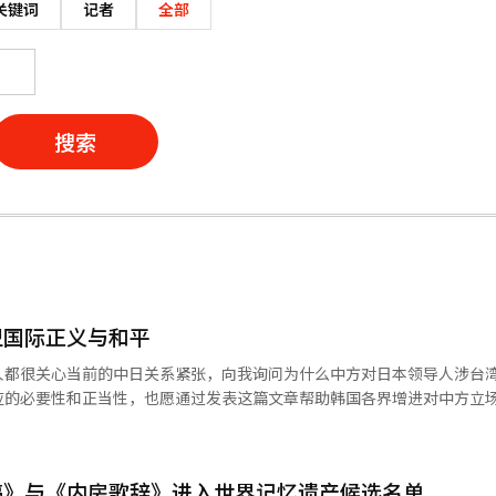
关键词
记者
全部
搜索
卫国际正义与和平
人都很关心当前的中日关系紧张，向我询问为什么中方对日本领导人涉台
应的必要性和正当性，也愿通过发表这篇文章帮助韩国各界增进对中方立
的核心。祖国尚未实现统一，是14亿多中国人民心中的痛。以何种方式解
己的事，不容任何外部势力干涉。任何人在台湾问题上玩火，都是在中国
稿》与《内房歌辞》进入世界记忆遗产候选名单