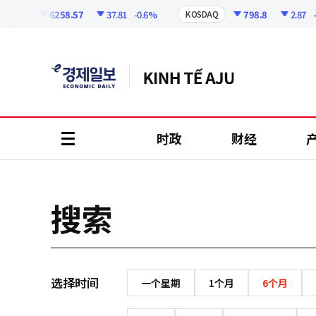
코
인
6258.57
37.81
-0.6%
798.8
2.87
-
OSPI
KOSDAQ
정
보
时政
财经
all
menu
搜索
选择时间
一个星期
1个月
6个月