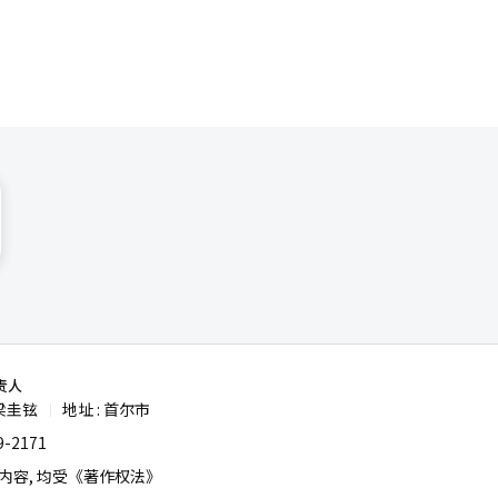
，不得不让
据、正当合
民的理解和
责人
梁圭铉
地址 : 首尔市
|
-2171
容, 均受《著作权法》