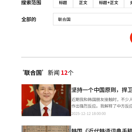
搜索范围
标题
正文
标题+正文
全部的
‘联合国’
新闻
12
个
坚持一个中国原则，捍
近期我和韩国朋友接触时，不少
作出强烈反应。我解释了中方反
理解与共鸣。 第一，日方粗暴干涉中国内政，公然挑战中国核心利益。众所周知，台湾是中国领土不可分割的一部
2025-12-12 18:00:00
分，台湾问题是中国核心利益中
题、实现国家统一，是中国人自
韩国《近代韩语词典手
上动刀子。 此次日本领导人宣称“台海有事是日本存亡危机事态”，是1945年日本战败以来日方现职领导人首次在