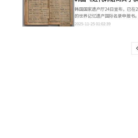
正式场合鼓吹所谓“台湾有事就
韩国国家遗产厅24日宣布，已在
心。这是赤裸裸地干涉中国内政
的世界记忆遗产国际名录申报书。 据悉，这两项国家遗产已在今年9月19日通过世界记忆遗产韩国委员会审议，
义人士都深感惊愕、明确批评。为了维护自
申报对象。经过联合国教科文组织
2025-11-25 01:02:39
页
责，公然对中方背信弃义。日本在
国举行的联合国教科文组织执行委员会会议上决定。 《近代韩语词典手稿》
侵占台湾、澎湖列岛，之后进行
册，以及1929年至1957年
一
夺台湾资源、强制推行“皇民化”
果，对推动以韩文为中心的语言生活、消除文盲
日探讨复交时，中方明确提出“
上
唱的歌”，是在女性聚会中手抄传
件均对台湾问题作出明确规定。
不同世代女性创作并享用的567
论日本哪个党派、哪个人执政都
实践。
中日关系政治基础，中方必然作出强烈反应。 第三，日方破坏战后国际秩序，公然
《波茨坦公告》、日本投降书等
战后对日处置原则，构成战后国际
台湾是中国领土不可分割的一部
定战后国际秩序，严重违反《联合国宪章》宗旨和原则。 深层次看
卫”为名发动对外侵略，是日本
作台湾问题，也是为强军扩武寻找借
国互为重要近邻，理应友好相处
巨大努力，充分体现了诚意。但
也是韩国光复80周年。中韩双
观。在这一关键年头，日本作为