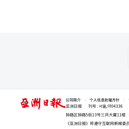
开重申坚持走和平发展道路，切
包括中韩在内的亚洲国家乃至国
理，不仅是在维护中方尊严和利
支持。
亚
公司简介
个人信息处理方针
洲
亚洲日报
刊号 : 서울,아04336
|
|
日
报
钟路区钟路5街13号三共大厦11楼
《亚洲日报》将遵守互联网新闻委