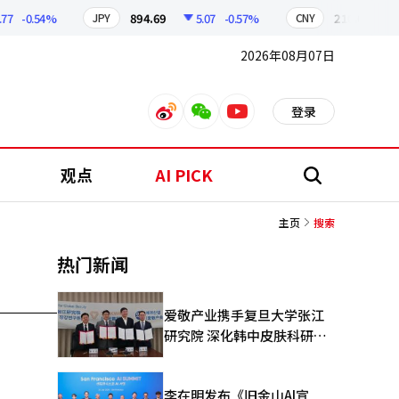
77
-0.54%
894.69
5.07
-0.57%
210.04
0
JPY
CNY
2026年08月07日
登录
weibo
weixin
youtube
观点
AI PICK
搜
索
主页
搜索
热门新闻
爱敬产业携手复旦大学张江
研究院 深化韩中皮肤科研合
作
李在明发布《旧金山AI宣