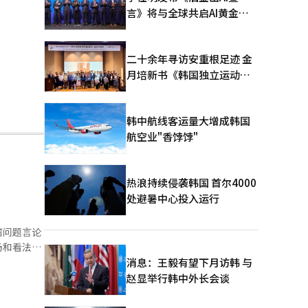
言》将与全球共启AI黄金时
代
二十余年寻访安重根足迹 金
月培新书《韩国独立运动圣
地：向旅顺口追问历史》出
版
韩中航线客运量大增成韩国
航空业"香饽饽"
热浪持续侵袭韩国 首尔4000
处避暑中心投入运行
湾问题言论
场和看法的
消息：王毅有望下月访韩 与
决台湾问
赵显举行韩中外长会谈
人民的伤口