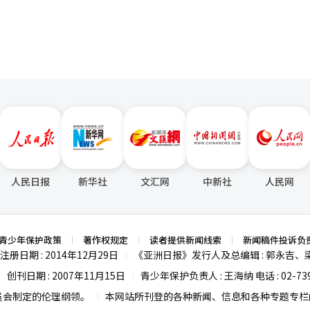
实取信于国际社会特别是中韩两国人民。然而，日方一系列危险挑衅言行
际社会充满担忧、高度警惕。中方对日强烈反应、坚决反制，完全有理有
益，也是在捍卫国际正义、维护地区和平。相信中方的做法会得到韩国国
人民日报
新华社
文汇网
中新社
人民网
青少年保护政策
著作权规定
读者提供新闻线索
新闻稿件投诉负
注册日期 : 2014年12月29日
《亚洲日报》发行人及总编辑 : 郭永吉、
|
创刊日期 : 2007年11月15日
青少年保护负责人 : 王海纳 电话 : 02-739
|
|
员会制定的伦理纲领。
本网站所刊登的各种新闻、信息和各种专题专栏内
|