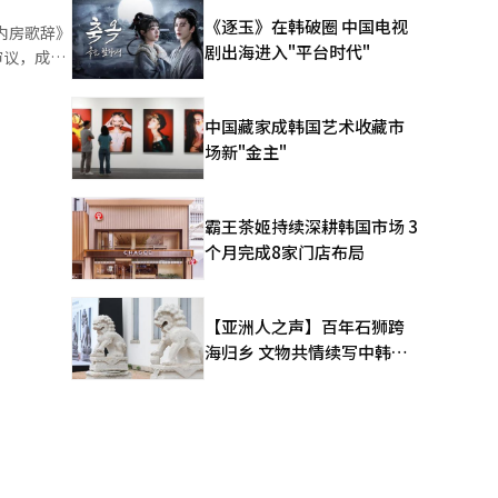
湾问题的野
《逐玉》在韩破圈 中国电视
内房歌辞》
社会许多正
剧出海进入"平台时代"
上半年在法
争手段强行
案、疯狂掠
中国藏家成韩国艺术收藏市
运动的成
罪。 中
场新"金主"
四个政治文
年代末，由
的空间，无
主体的活跃
。为了维护
霸王茶姬持续深耕韩国市场 3
个月完成8家门店布局
归还中国和
一个中国，
错误言论否
【亚洲人之声】百年石狮跨
海归乡 文物共情续写中韩人
设想，其炒
文新篇
三
，为此付出
80周年，
弘扬正确史
义罪行，公