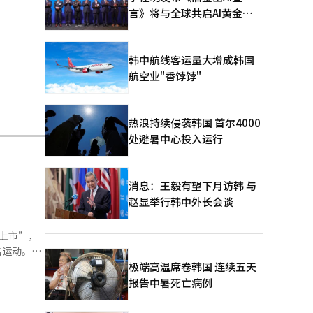
言》将与全球共启AI黄金时
代
韩中航线客运量大增成韩国
航空业"香饽饽"
热浪持续侵袭韩国 首尔4000
处避暑中心投入运行
消息：王毅有望下月访韩 与
赵显举行韩中外长会谈
上市”，
名运动。部
昂斯的吸收
极端高温席卷韩国 连续五天
长资产，但
报告中暑死亡病例
”争议的监
。小股东们