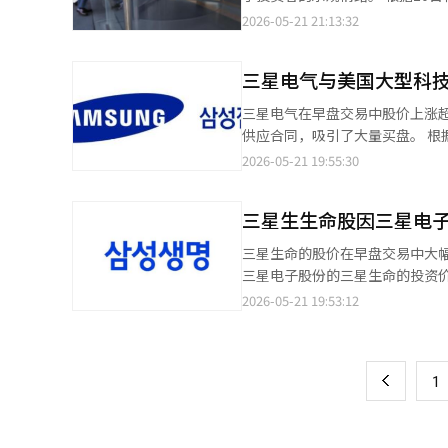
因市场对业绩的期待在常规交易中
股价上涨超过12%。三星生命和
6.16%，交易价格为29万3000韩元。在盘前
2026-05-21 21:13:32
元（1.26%），报220.66美
上涨9%，起亚汽车上涨超过11%。 未来资产证券研究员金石桓表示：“三星电子的劳资协议使得整个集
于21日晚，劳资双方在劳动部长金
劲。”他还提到：“现代汽车集
电子的股价在14日接近30万韩
KOSDAQ指数当天开盘时较前一交易
三星电气与美国大型科技
6.76%。特别是外资投资者在15日至
数较前一交易日上涨5.07%，达到1109.61点。 在KOSDAQ市场上，外资净买入
Kiwoom证券的研究员韩志英
三星电气在早盘交易中股价上涨超
元，个人投资者则净卖出超过2800亿韩元。 KOSDAQ市值前列的股票普遍上涨。阿尔特
半导体股为中心的积极供需环境奠定基础。” 证券界对三星电子的业绩改善趋势和
供应合同，吸引了大量买盘。 根据韩国交易所的数据，截至当天上午9时46分，三星电气的股价上涨了10万8000韩
材料上涨10.58%，生态动力上涨
纷上调目标股价。 新韩投资证券当天将目标股价上调至55万韩元，比之前提高了83.3%。新韩投资证券的研究员金亨
元（10.18%），报116万9000韩元
2026-05-21 19:55:30
2.45%，利诺工业上涨6.15%，利佳凯
泰表示：“内存价格的进一步上
业务作为新增长动力，首次实现大规模供应，刺激了投资
现“翻倍”（相较于发行价上涨4
共同作用。” 未来资产证券也在当天将三星电子的目标股价从40万韩元上调至48万韩元。未来资产证券的研究员金
企业签署了硅电容器供应合同。合同
智能（AI）系统翻译与编辑。
永建指出：“截至5月，服务器/企
三星生生命股因三星电子
2028年12月31日。由于商业机密，客户名称和主
之前的22.1%和39.1%）再次上升。” 前一天，韩国投资证券也因预计第二季度内存价格大幅上涨
小型电子元件。其设计可以使封装
三星生命的股价在早盘交易中大
标股价从37万韩元上调至57万韩元，成为证券公司中
也因此提高了对三星电气的预期。
三星电子股份的三星生命的投资价
计第二季度通用DRAM的平均销
目标价上调至150万韩元，iM证券则上调至140万韩元。 DB证券
交易日上涨3万3500韩元（10.
2026-05-21 19:53:12
页
分别上调13%和16%，达到37
年后开始对业绩产生实质性贡献。”
达成协议后，三星电子股价强劲反弹
2028年将达到1万亿韩元。” 他进一步指出：“产品单价（ASP）预计是通用MLCC的10倍以上，随着量产能力的提
因持有三星电子的股份，通常对三
一
升，盈利能力也将迅速提高。”并表
好业绩。根据合并财报，净利润为
系统翻译与编辑。
上
1
的约4257亿韩元的准备金回收
未来三星生命的股价将继续与三
将更多地与其持有的三星电子股份