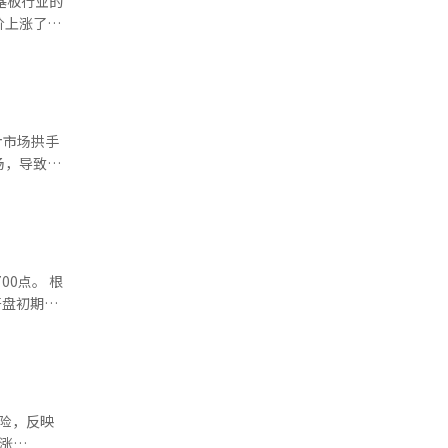
基板行业的
元的企业，
价上涨了2
并变更上市
及英伟达
示出半导体价
改善或财务
的投资情
价格的技术
告指出，通用
进一步推动
等本质性变
率
来的总罢
核电在内的
创造条
片市场拱手
的营收为
市场分析认
 他进
积极影响。
英伟
0点。 根
1.3亿美元
开盘初期，
朗的谈判已
网络营收为
，开始实现
外，中央处
险，反映