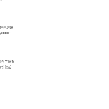
2.81美
现代汽车
。”
下跌了
SDAQ指
，这将为以
的硅电容器
制药上涨
担忧的消除
报道经人工
1月1日至
内（相比于
券界
提升了持有
资证券将
股价较前一
业利润预期
子劳资谈判
。
亿韩元，
 三星生命
一季度的良
能（AI）
金诉讼带来
遍认为，
生命的股价
系统翻译与