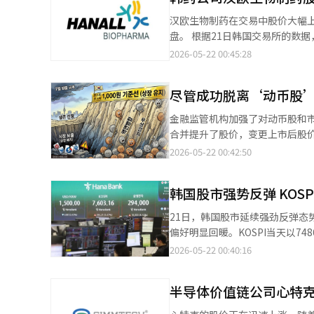
对外部评估机构评估的休昂斯实验
汉欧生物制药在交易中股价大幅
方面表示：“实际上，这种结构
盘。 根据21日韩国交易所的数据，截至下午2时09分，汉欧生物制药的股价较前一交易日上涨了限制幅度的1万1700
查”。他们还指出：“如果允许
韩元（29.85%），报5万900韩元。 市场人士表示，汉欧生物制药的合作伙伴伊美诺万特（Immunovant
2026-05-22 00:45:28
一个问题。休昂斯全球的小股东
了针对难治性类风湿关节炎的新药
防御权。投资者们迅速采取行动。
期。 此前，伊美诺万特在针对难治性类风湿关节炎患者的临床16周中期分析结果中，ACR20达72.7%，ACR50为
50%，而休昂斯的股价则上涨了1
尽管成功脱离‘动币股
54.5%，ACR70为35.8%。 ACR是评估类风湿关节炎症状改善程度的指标，其中ACR70表示症状改善超过70%的患
利用了制度的盲点，这种新型绕
者比例。 在使用两种以上不同的最新靶向治疗药物（如第一代DMARD、抗TNF、JAK抑制剂）仍未见效的极难治患
金融监管机构加强了对动币股和
成为资本市场的不良先例。” 
者中，出现如此显著的症状改善
合并提升了股价，变更上市后股
展休昂斯实验室正在开发的生物药
艾美罗普鲁巴特通过抑制FcRn
易所的数据，本周（18日至20日
2026-05-22 00:42:50
与编辑。
燥综合症、格雷夫斯病等多种自身免疫疾病进行全球临床试验
的表现均低于合并基准价。KOSPI
同类作用机制的FcRn抑制剂在类
大幅下跌后，大多数股票继续下
别（Best-in-Class）潜力
韩国股市强势反弹 KOSP
易日（20日）进行面值合并并变更
元。KEC也暴跌29.92%，博海酿
21日，韩国股市延续强劲反弹态势
将多股合并为一股，从而减少股
偏好明显回暖。KOSPI当天以748
市的风险。例如，将5张500韩元
8000点后经历深度回调以来的最大
2026-05-22 00:40:16
了“针对不良企业快速、严格退市
板市场指数（KOSDAQ）也上涨4.73%，收于1105.97点。
1000韩元的股票将被指定为管理
中，三星电子劳资双方就工资问
最终退市程序。面值合并后股价
半导体价值链公司心特克
外，隔夜美股在半导体板块带动
也会强化市值标准。从7月开始，K
涌入影响，KOSPI开盘约24分钟