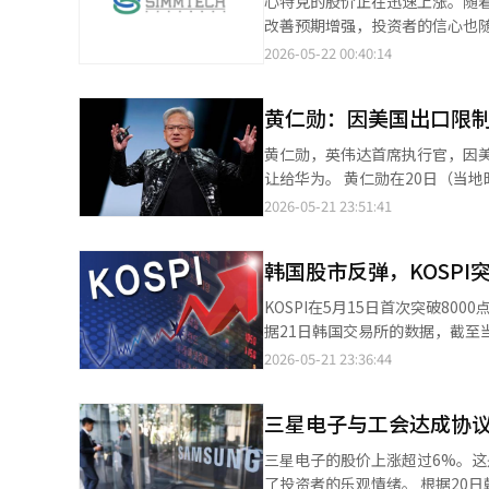
心特克的股价正在迅速上涨。随
低于200亿韩元的企业也将被纳入
步触发买入侧熔断。 元大证券研究员李在元（音）分析指出，三星电子工会罢工不确定性的消除，叠加现金绩效奖金
改善预期增强，投资者的信心也随
KOSDAQ则包括市值低于30
发放压力减轻，共同构成推动市
万400韩元（19.69%），现
2026-05-22 00:40:14
的许多股票市值未能超过500亿
（NVIDIA）亮眼的业绩表现，也为此次反弹提供了额外支
值链整体的买入热情正在扩散。
结构稳定等根本性改革，恢复投
券近期发布报告显示，将今年KOSP
绪。同一时刻，三星电子（上涨7.
性措施，并不会改变企业的基本
存储芯片与高带宽存储器（HBM
黄仁勋：因美国出口限
了半导体大型股的买入热潮。 三
化。”※ 本报道经人工智能（A
（ROE）增长的核心驱动力。此
工。Kiwoom证券的研究员韩
黄仁勋，英伟达首席执行官，因美
人工智能（AI）基础设施领域，
件。” 此外，英伟达的良好业绩
让给华为。 黄仁勋在20日（当地时间）接受美国经济广播公司CNBC采访时表示：“由于我们撤出中国市场，导致当
816亿2000万美元（约122
地半导体企业生态系统运转良好。
2026-05-21 23:51:41
为，人工智能服务器投资的扩大
一步强调：“我们实际上是将这个市场让给他们了。” 最近，黄仁勋
※ 本报道经人工智能（AI）系统
表团访问中国，市场对英伟达H200
韩国股市反弹，KOSPI
有任何期待”，并指出已向分析师和投资者
重返中国市场。他提到：“中国有
KOSPI在5月15日首次突破80
达当天公布的2026财年第一季度（
据21日韩国交易所的数据，截至当日
增长20%，连续12个季度创下历史新高。 与去年同期相比增长85%，也超出市场调研
指数大幅上涨，KOSPI和KOSDAQ的买入熔断机制同时启动
2026-05-21 23:36:44
（LSEG）预测的788.5亿美元。调
议，同时英伟达发布的业绩超出
于数据中心业务。数据中心营收为
进入最后阶段，这也导致国际油价和美国国债
148亿美元。 包括PC、游戏主机和自动驾驶汽车在内的边缘计算业务营收为64亿美元，同比增长29%。 英伟达预计
三星电子与工会达成协议
入超过1.4万亿韩元的股票，推
第二季度营收将达到910亿美元，
利润。 三星电子在前一天成功解决了劳资谈判，消除了罢工风险，股价上涨超过8%，一度触及30万韩元。SK海力士
三星电子的股价上涨超过6%。
理器（CPU）Vera的年营收预计将达到20
的股价上涨11.06%，达到193万8000韩元。 三星电机宣布与全球企业签署了价值1.
了投资者的乐观情绪。 根据20日韩国交易所的数据，截至当天上午10时29分，三星电子的股价较前一日上涨