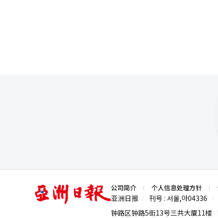
编辑。
亚
公司简介
个人信息处理方针
洲
亚洲日报
刊号 : 서울,아04336
|
|
日
报
钟路区钟路5街13号三共大厦11楼