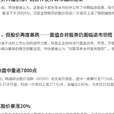
室企业价值1290亿韩元表示反对，认为这未能反映其未来成长性，属于低估
上涨。市场普遍认为，这是由于其全球合作伙伴公布了中期临床结果，吸
与子公司上市的效果相似”，并强调“交易所应当主动进行相当于绕道上
这种方式，将可能成为控股公司规避重复上市监管的先例。” 缺乏股东保
）提前公布
表示，由于此次合并并非控股公司股东大会的决议事项，他们无法行使股
候选物质“艾美罗普鲁巴特（IMVT-1402）”的临床数据，且其疗效超
在合并传闻扩散的11日至公示前的18日，休昂斯全球的股价在8个交易
8.3%。 Act的代表李相木表示：“通过将非上市子公司合并到上市子公
’，但股价再度暴跌……面值合并股票仍面临退市恐慌
道上市手法将扩散到整个资本市场”，并表示：“我们将竭尽全力确保此
市值不达标上市公司的退市力度，导致企业纷纷进行面值合并。然而，尽
与此同时，休昂斯表示，此次合并将使其在现有合成药物候选物（管线）的
引起了广泛关注。同时，从安全性来看，整体耐受性良好，没有出现新的
价再次暴跌的情况频繁出现，市场普遍认为“仅靠简单合并是有限的”。
物管线，以建立高附加值的未来成长动力。 ※ 本报道经人工智能（AI）
来减少致病性自身抗体，目前除了类风湿关节炎外，还在针对重症肌无力、C
）进行面值合并并变更上市的股票中，KOSPI有10只，KOSDAQ有21只
。 对此，IBK投资证券的研究员郑义洙分析称：“由于
股票的平均跌幅为14.7%，KOSDAQ股票的平均跌幅为15.86%。在变
风湿关节炎临床中表现不佳，因此此次积极的数据将成为重新评估IMT-14
滑，投资者信心迅速降温。随着股价下跌，市值也再次出现减少的趋势。
的契机。”※ 本报道经人工智能（AI）系统翻译与编辑。
I盘中重返7800点
上市的KOSPI股票中，韩国电子控股公司股价较基准价下跌26.34%，收于
造下跌20.62%，安耐克斯下跌14.95%。Ontide同样下跌5.02%。面值
。韩国综合股价指数（KOSPI）当天高开高走，盘中一度攀升至7710点
票数量并提高每股价格。最近，企业利用这一方式摆脱“动币股”的形象
6.37点开盘，较前一交易日上涨277.42点，涨幅达3.85%，为本月15日
的股票合并为1张，股价提升至2500韩元左右。早在2月份，金融委员会
单日涨幅之一。当天KOSPI收于7815.59点，较前一交易日上涨8.42%
的退市改革方案”。根据该方案，自今年7月1日起，连续30个交易日股
 分析人士认为，此轮反弹背后有多重利好因素共振。其
股票。如果在接下来的90个交易日中，有45个交易日股价仍低于1000韩
题达成暂定协议，此前市场担忧的罢工风险得到有效缓解，投资情绪明显
再次走弱的原因在于，退市的担忧依然存在。金融委员会将加强动币股的
股价暴涨20%
下收涨，美国国债收益率与国际油价双双回落，外部市场环境趋于改善。
OSPI市场市值低于300亿韩元的企业将被纳入退市审查范围，而KOSDA
后即触发程序化买盘“熔断机制”（Sidecar），韩国创业板市场（KOSD