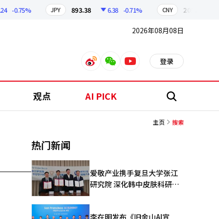
-0.75%
893.38
6.38
-0.71%
209.17
1.
JPY
CNY
2026年08月08日
登录
weibo
weixin
youtube
观点
AI PICK
搜
索
主页
搜索
热门新闻
爱敬产业携手复旦大学张江
研究院 深化韩中皮肤科研合
作
李在明发布《旧金山AI宣