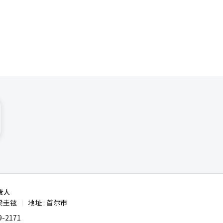
责人
梁圭铉
地址 : 首尔市
|
-2171