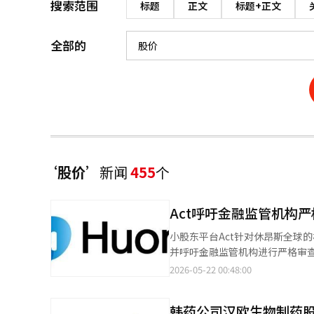
搜索范围
标题
正文
标题+正文
全部的
‘股价’
新闻
455
个
Act呼吁金融监管机构
小股东平台Act针对休昂斯全球
并呼吁金融监管机构进行严格审查
分小股东和Act指出，此次合并
2026-05-22 00:48:00
合并结构。 小股东方面认为，
交易却以规避现有绕道上市审查
韩药公司汉欧生物制药
管，但与已上市的关联公司合并