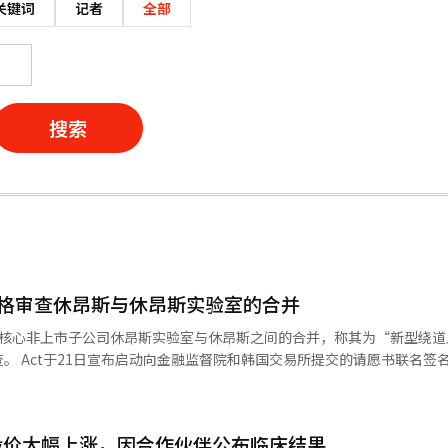
关键词
记者
全部
搜索
严格审查休昂斯与休昂斯实验室的合并
的核心非上市子公司休昂斯实验室与休昂斯之间的合并，称其为“新型绕道
。 Act于21日宣布启动向金融监督院和韩国交易所提交的请愿书联名签
是休昂斯全球持有64.1%股份的非上市子公司休昂斯实验室与上市公司休
尽管休昂斯实验室拥有皮下注射剂型变更平台技术“海迪夫斯”，是核心成
的方式进行。他们指出，通常核心非上市子公司的上市会受到“拆分上市
股价大幅上涨，因合作伙伴公布临床结果
时，由于没有最大股东变更，可能会被排除在交易所的绕道上市审查之外