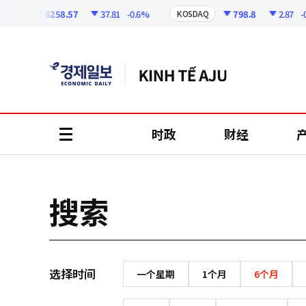
코
인
6258.57
37.81
-0.6%
798.8
2.87
-0.
SPI
KOSDAQ
정
보
时政
财经
all
menu
搜索
选择时间
一个星期
1个月
6个月