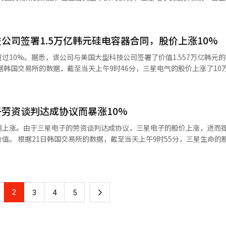
上涨1.3%，但在业绩发布后，盘后交易转为下跌。截至下午8时，股价下跌
三星物产的股价分别上涨12%和11%。现代汽车集团的股票也表现良好，
交易中，股价一度触及30万韩元。 三星电子股价的急剧上涨被认为是由
元。※ 本报道经人工智能（AI）系统翻译与编辑。
团表现强
英勋的调解下进行最后谈判，最终达成了今年工资谈判的临时协议。 此前，三星
团因对阿特拉斯业务路线图、垂直整合和量产体制转型的期待而表现强劲
元，但由于劳资之间的奖金争议持续加剧，加上宏观经济的不确定性，股价
日上涨29.23点（2.77%），达到1085.30点。截至下午12时49分，KO
公司签署1.5万亿韩元硅电容器合同，股价上涨10%
20日的期间内，净卖出三星电子股票达7兆8621亿韩元。 基于这一情况，
1300亿韩元，机构净买入1600亿韩
分析称：“前一晚三星电子劳资谈判达成临时协议的消息，缓解了罢工风险
过10%。据悉，该公司与美国大型科技公司签署了价值1.557万亿韩元
奥根上涨0.70%，生态动力
内存市场的良好表现表示乐观，纷
10.36%，彩虹机器人上涨15.20%，科隆生物制药上涨3.56%，三千堂
。股价在盘中一度上涨至121万9000韩元，创下历史新高。 三星电气的硅电容器
姆生物上涨3.62%，HLB上涨2.94%，ABL生物上涨4.70%。 前一天成功实
涨、长期合同带来的稳定业绩可见性、对股东回报的期待，以及劳资相关
者的信心。 三星电气在前一天的公告中表示，已与全球大型
倍）的马基纳拉克斯，今天股价也上涨超过30%，达到涨停交易。※ 本
金额为1.557万亿韩元，占其最近销售额的13.8%。合同期限为2027年
业用固态硬盘（SSD）的数量增长率分别为22.3%和41.5%，在一个月
劳资谈判达成协议而暴涨10%
要合同条款未予披露。 硅电容器是高性能半导体封装基板所需的超
，将三星电子的目
厚度更薄，并且能够靠近高性能系统半导体，有利于高速数据的稳定传输。 证
幅上涨。由于三星电子的劳资谈判达成协议，三星电子的股价上涨，进而
最高的目标价。 韩国投资证券的研究员蔡敏淑表示：“由于预
KB证券和DB证券当天将三星电气的目标股价上调至160万韩元。达沃投
值。 根据21日韩国交易所的数据，截至当天上午9时55分，三星生命的
售价格上涨率将从30%上调至60%，因此我们将今年和明年三星电子的营
研究员赵贤智表示：“硅电容器业务预计将在2027
74%），报34万5500韩元。 市场分析认为，股价大幅上涨的原因是三星电
7万亿韩元和573万亿韩元。”※ 本报道经人工智能（AI）系统翻译与编辑
他预测：“今年的销售额约为300亿韩元，但到2027年将增至约5500
。当天，三星电子的股价较前一交易日上涨6.7%，报29万5400韩元。
星电子的股价和分红变化非常敏感。最近，三星生命还公布了2023年第
示：“到2028年，营业利润率有可能超过30%。”※ 本报道经人工智
1兆2036亿韩元，同比增长89.5%，超出市场预期。由于胜诉的即期年
2
下
3
4
5
，以及三星电子的特别分红效应，均对业绩改善起到了重要作用。 证券界普
星电子的股份价值保持关联。iM证券的研究员设龙镇分析称：“未来三星
一
价值相关，而非本业竞争力或分红预期。”※ 本报道经人工智能（AI）