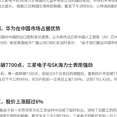
着三星电子和SK海力士等国内大型半导体公司的强劲表现，市场对半导体
审查。明年1月起，标准将进一步收紧，KOSPI将包括市值低于500亿韩
之提升。 根据21日韩国交易所的数据，截至下午1时56分，心特克的股
0亿韩元的企业，均将被指定为管理股票并纳入退市审查。目前，通过面值合
场上行的内部动力；与此同时，市场对伊朗局势趋于缓和的预期升温，以
报12万4000韩元。 当天，三星电子和SK海力士的股价也同步大幅上涨，显
韩元。市场普遍认为，面值合并本身并不能提升企业价值，若不进行业绩
撑。 外资机构对韩国股市的乐观预期亦持续升温。野村证
前一天，三星电子与工会达成了薪资谈判的初步协议，改善了半导体行业
资者信心将非常困难。证券业人士表示：“面值合并只是调整股票数量和
I目标区间由此前的7500至8000点大幅上调至10000至11000点。报
79%）和SK海力士（上涨11.12%）的股价也表现出强劲的上涨趋势，
面。要消除退市的担忧，最终需要业绩改善、财务稳定以及股东回报政策
）正处于“超级周期”，将成为今年至2027年韩国企业盈利及净资产收益
制，华为在中国市场占据优势
星电子与工会在前一晚签署了2026年薪资谈判的初步协议，避免了即将到
I）系统翻译与编辑。
外，报告还指出，涵盖存储芯片、HBM、电力设备、储能系统（ESS）及
志英表示：“罢工风险的缓解可能会为以半导体股票为中心的友好供需环境
国对中国的出口限制表示遗憾，认为英伟达已将中国人工智能（AI）芯
未来五年有望持续贡献稳定收益。
也刺激了投资者的信心。英伟达宣布其2026财年第一季度（2月至4月）
万亿韩元），较前一季度增长约20%，连续12个季度创下历史最高营收记录。
”他指出：“华为度过了一个创纪录的年份，预计明年也将取得惊人业绩。”
将推动高带宽内存（HBM）的需求增加，这对国内半导体股票整体产生了
随美国前总统唐纳德·特朗普的中美首脑会谈代
翻译与编辑。
芯片重新出口中国的期待有所增加，但黄仁勋对此持谨慎态度。 他表示：“我没
突破7700点，三星电子与SK海力士表现强劲
提出“不要投资，也不要抱有期待”的预期。 尽管如此，他明确表示希望
很多客户和合作伙伴，我们已经在那儿经营了30年，希望继续开展业务。” 
00点后，曾一度跌破7100点，但经过4个交易日的调整后，重新回升并突破770
2月至4月）营收为816.2亿美元（约合122万亿韩元），较上一季度的68
下午12时49分，KOSPI较前一交易日上涨7.66%，达到7761.43点。
机构伦敦证券交易所集团
。 三星电子的劳资双方在前一晚达成了工资谈判的初步协
整后的每股收益（EPS）为1.87美元，超过华尔街预期的1.76美元。 增长主要得益
市场预期，改善了投资者情绪。此外，美国总统唐纳德·特朗普提到与伊
752亿美元，同比增长92%。其中，数据中心计算营收为604亿美元，
收益率双双下跌，对股市形成了利好。 在证券市场上，机构投资者净买
，股价上涨超过6%
动了指数上涨。外资净卖出1万亿韩元，个人投资者则净卖出约4000亿韩元
超出市场预期的868.4亿美元。尤其是其主打产品图形处理器（GPU）之
这是由于前一天劳资双方在工资谈判中达成了临时协议，消除了总罢工的风
0亿美元，约占英伟达预计年营收的5%。 在业绩发布的当天，英伟达股价
5万亿韩元的硅电容器供应合同，