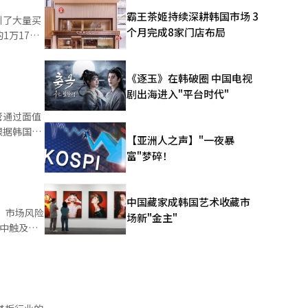
。 Act
霸王茶姬持续深耕韩国市场 3
引了大量买
市的质量审
个月完成8家门店布局
护机制也是
票回购权等
出市场预
日内下跌了
《逐玉》在韩破圈 中国电视
司的方式，
剧出海进入"平台时代"
次事件不会
管通过面值
基础上，扩
不良信号。
根据韩国交
系统翻译
【亚洲人之声】"一夜暴
IDP、干
。这些股票
富"梦碎！
更上市的首日
02最佳级
在前一个交
2950韩
中国藏家成韩国艺术收藏市
合并通常是
，市场风险
场新"金主"
，以避免退
盘中触及
就发布
；韩国创业
价低于
元，将进入
回升。此
标准，同时
受买盘快速
Q市场市值
AQ）也同