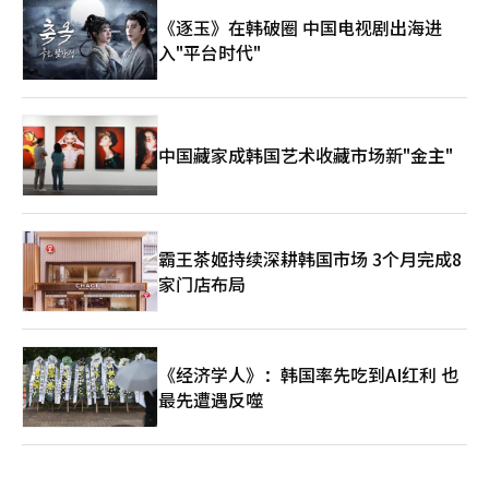
《逐玉》在韩破圈 中国电视剧出海进
入"平台时代"
中国藏家成韩国艺术收藏市场新"金主"
霸王茶姬持续深耕韩国市场 3个月完成8
家门店布局
《经济学人》：韩国率先吃到AI红利 也
最先遭遇反噬