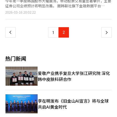
今年第一季度韩国股市大幅震荡，带动股票交易量显著攀升，主要
证券公司业绩预计将明显改善。 据韩联社旗下金融数据平台
Yonhap Infomax与韩国交易所近日公布的数据，未来资产证券、
页
2026-03-16 20:02:22
韩国金融控股、三星证券、NH投资证券和Kiwoom证券五大证券
公司今年第一季度营业利润预计达3.0279万亿韩元（约合人民币
一
139.6亿元），同比增长65.92%。 上述数据系综合近三个月各大
券商研究机构发布的业绩预测汇总得出。数据显示，五大证券公司
上
2
下
1
第一季度营业收入预计为4.1591万亿韩元，净利润预计为2.3122万
亿韩元，同比分别增长46.62%和64.02%。 分公司来看，未来资
一
产证券第一季度营业利润预计为9782亿韩元，同比大增
182.56%，增幅居首；韩国金融控股预计为7059亿韩元，同比增
页
长33.3%；Kiwoom证券预计为4977亿韩元，同比增长52.90%；
热门新闻
NH投资证券预计为4272亿韩元，同比增长47.82%；三星证券预
计为4189亿韩元，同比增长25.22%。 业内分析认为，今年第一季
度韩国综合股价指数（KOSPI）创下历史新高，叠加中东局势紧张
爱敬产业携手复旦大学张江研究院 深化
引发市场剧烈波动，股市交易活跃度大幅提升。数据显示，自年初
韩中皮肤科研合作
至本月13日，韩国有价证券市场与创业板（KOSDAQ）市场日均成
交额合计达45.297万亿韩元，日均成交量约21亿股，而去年同期
日均成交额仅为18.363万亿韩元，日均成交量为13亿股，同比增
幅显著。 大信证券研究员朴慧珍（音）表示，受股票交易额大幅
增加提振，证券公司第一季度业绩有望出现“超预期”表现。她指
李在明发布《旧金山AI宣言》将与全球
出，此前业绩预测所采用的假设为第一季度日均成交额54万亿韩
共启AI黄金时代
元，而近期交易额已大幅超出这一水平，预计各公司公布一季度业
绩后，全年业绩预期有望随之上调。