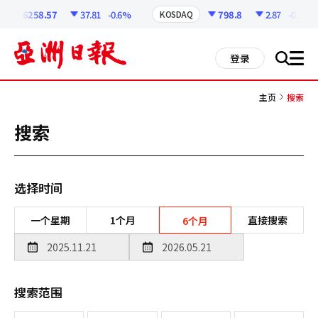
코
인
6258.57
37.81
-0.6%
798.8
2.87
-0.36%
KOSDAQ
정
보
all
登录
搜
men
索
主页
搜索
搜索
选择时间
一个星期
1个月
直接搜索
6个月
搜索范围