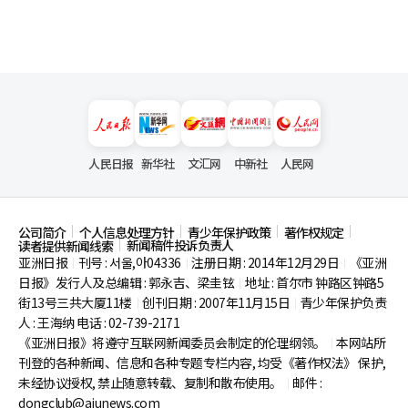
人民日报
新华社
文汇网
中新社
人民网
公司简介
个人信息处理方针
青少年保护政策
著作权规定
新闻稿件投诉负责人
读者提供新闻线索
亚洲日报
刊号 : 서울,아04336
注册日期 : 2014年12月29日
《亚洲
|
|
|
日报》发行人及总编辑 : 郭永吉、梁圭铉
地址 : 首尔市
钟路区钟路5
|
街13号三共大厦11楼
创刊日期 : 2007年11月15日
青少年保护负责
|
|
人 : 王海纳 电话 : 02-739-2171
《亚洲日报》将遵守互联网新闻委员会制定的伦理纲领。
本网站所
|
刊登的各种新闻、信息和各种专题专栏内容, 均受《著作权法》
保护,
未经协议授权, 禁止随意转载、复制和散布使用。
邮件 :
|
dongclub@ajunews.com