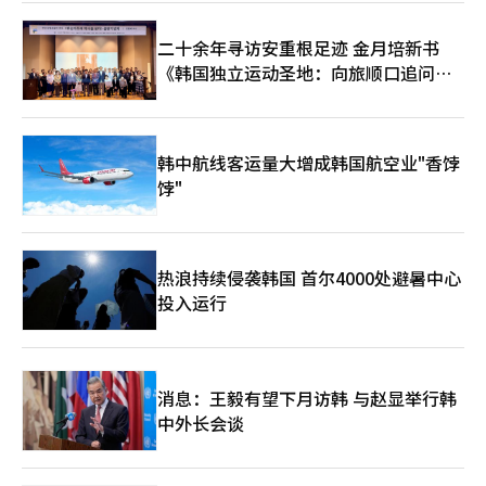
二十余年寻访安重根足迹 金月培新书
《韩国独立运动圣地：向旅顺口追问历
史》出版
韩中航线客运量大增成韩国航空业"香饽
饽"
热浪持续侵袭韩国 首尔4000处避暑中心
投入运行
消息：王毅有望下月访韩 与赵显举行韩
中外长会谈