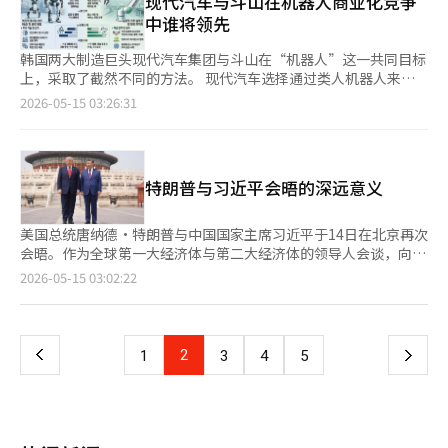
现代汽车与斗山在机器人商业化竞争
在这一点上，此次美中峰会的意义凸显出来。美国希望中国在一定
美国在警惕中国的军事AI崛起的同时，也希望避免美国企业完全失
战略竞争，无法永远解决朝鲜半岛的未来。 特朗普总统与习近平
业竞争性质的变化。表面上看是企业之间的竞争，实际上更接近于
次是制造型人工智能。韩国在汽车、造船、电池、半导体和机器人
的官僚组织可以被评估为补充市场并指引方向的战略群体。您认
定管理中美关系，构建未来合作框架。 据中国官方的新华社报
程度上管理伊朗，而中国则希望美国不要过度扩大中东紧张局势。
中谁将领先
去中国市场。英伟达、苹果、特斯拉等美国企业仍然视中国为全球
主席对朝鲜问题的讨论，或许再次确认了这一现实。大国们最终在
国家之间的竞争。美国总统亲自参与企业的订单，而中国则在国家
等实际产业基础上具有强大实力。在将人工智能与制造业结合
为‘汉江奇迹’的核心原理是什么？= 最核心的原理是‘国家主导
道，习主席表示与特朗普总统达成了"建立中美之间建设性、战略
换句话说，两国在竞争的同时，在中东风险管理上也存在一定的共
最大市场之一。反之，中国也清楚，完全排除美国的先进技术和全
冲突前夕重新发现了谈判的必要性。而朝鲜半岛的和平也可能在对
层面控制市场和供应链。在自由市场竞争的背后，依然有强大的国
的“工业型人工智能”领域，韩国有望争夺全球前三强的地位。
的压缩增长’。当时韩国缺乏资本和技术，依靠市场是难以期待增
性、稳定关系"的共识，并指出这将为未来三年以上的中美关系指
同利益。 那么，霍尔木兹海峡通行安全和伊朗核冻结的联合声明
韩国两大制造巨头现代汽车集团与斗山在“机器人”这一共同目标
球金融体系是难以实现的现实。 因此，此次会谈的氛围与过去的
抗与谈判的反复中逐步向前推进。 春天不会一蹴而就。然而，在
家权力在运作。 尤其是航空产业与国家地位密切相关。波音与欧
第三是文化与软实力。在人工智能时代，数据并非唯一重要的因
长的。因此，政府直接设计市场，经济运行时更注重速度而非效
明战略方向。 然而，美国媒体关注到两位领导人发言中流露出的
何时能够真正生效呢？外交界关注的是逐步接近的可能性。 首
上，采取了截然不同的方法。 现代汽车选择通过类人机器人来进
关税冲突截然不同。过去双方互相提高关税，围绕贸易盈亏争斗，
漫长的冬天结束时，人类总是期待春天的到来。朝鲜半岛的和平亦
洲空客的竞争不仅是企业之间的竞争，更是美国与欧洲之间的产业
素，内容和文化同样重要。K-pop、K剧和K内容的全球影响力在
率。我认为这一基础上有三个要素。首先是政府积极的市场介入和
微妙紧张感。美联社评论称，"特朗普总统持续给予习主席赞美，
先，短期内可能会达成关于克制军事冲突和保障海峡通行安全的非
行“大胆跃进”，旨在改变整个产业生态，而斗山则专注于通过协
而现在则是围绕AI霸权和未来文明主导权展开更深层次的竞争。表
是如此。如今，东北亚正处于巨大的地缘政治阴云之中，但在其中
2026-05-15 03:26:31
霸权之争。中国也在大力投资自主客机开发，推动航空崛起。如
未来的人工智能学习数据和数字平台竞争中可能成为重要资产。
设计能力；其次是对教育和人力资本的集中投资；第三是全社会共
但习主席则警告可能发生冲突"。这表明在伊朗战争、贸易争端以
正式协议。随后，国际原子能机构的监督加强、部分铀浓缩限制和
作机器人（Cobot）提供即时帮助，实现“实用进化”。 “超越
面上微笑握手，内心却在进行“谁将掌握AI时代的操作系统”的静
不放弃对话、克制和相互共存的可能性，才是真正外交的开始。※
今，出售一架飞机的问题已成为技术、外交和国家战略结合的综合
最终，未来的世界将不再仅仅依靠军事霸权运作。人工智能、半导
同分享的牺牲精神。这三者结合，使得短期内实现了高速增长。您
及美台关系等敏感议题上，两国立场存在差异，暗示此次会谈可能
有限制裁的缓解等可能作为交换条件进行讨论。 当然，变量依然
汽车，走向机械”……现代汽车的阿特拉斯梦想 现代汽车集团公
默战争。 实际上，美国工业界在AI数据中心和GPU的争夺战中竞
本报道经人工智能（AI）系统翻译与编辑。
竞争。 特朗普总统宣布的200架波音飞机订单，表明国家代表产业
体、数据、平台、文化、能源、供应链和金融将形成一个庞大的网
认为这种增长模式在现在仍然有效吗？= 部分要素仍然有效，但直
以象征性和礼仪为主，而非实质性突破。 习主席提到，"中美两国
很多。以色列内部的强硬派与伊朗革命卫队的立场差异、美国的选
开的波士顿动力类人机器人“阿特拉斯（Atlas）”开发模型展示
争激烈。微软、谷歌、亚马逊、Meta，甚至华尔街金融公司都在
和企业的市场争夺战已经展开。在这场战斗中，国家权力、产业战
络。特朗普此次访华，美国科技巨头们齐聚的原因正是如此。他们
接应用已不容易。过去可以实现‘追赶型增长’，但现在已经站在
能否克服（指新兴强国与既有强国之间的冲突可能性）'修昔底德
举局势、中东的代理战争问题都可能随时影响谈判。尤其是如果发
了机器人技术的巅峰。阿特拉斯不仅能行走，还能完美地完成倒立
AI基础设施投资上投入了天文数字的资金。美国在设计、软件和先
略和外交紧密结合，形成合力。 ※ 本报道经人工智能（AI）系统
不仅是企业家，更是21世纪美国霸权的“技术将领”。而在北京人
发达国家的门槛上，不能再用同样的方式增长。现在是需要引领技
特朗普与习近平会晤的深远意义
陷阱'，建立新的大国关系的范式？"他强调，双方领导人应共同寻
生小规模军事冲突，国际油价可能会迅速上涨。尽管如此，世界现
和L型平衡动作。 这一动作的核心在于“基于强化学习的全身控制
进GPU领域仍保持着全球最强的地位。 相对而言，中国则凭借庞
翻译与编辑。
民大会堂上发生的场景，正是世界已经进入人工智能冷战时代的历
术，建立创新企业生态系统的阶段。同时，解决在增长过程中产生
找解决方案，以避免霸权竞争导致冲突。他还表示，"中美两国应
在选择的仍然是“风险管理”而非“完全胜利”。 这是一种冷酷
技术”，这意味着机器人能够在非结构化环境中自我保持平衡并完
大的内需市场、国家主导投资和制造业基础加快追赶步伐。中国地
史性一幕。※ 本报道经人工智能（AI）系统翻译与编辑。
的差距和不平等问题的‘包容性增长’也很重要。也就是说，单纯
保持伙伴关系，实现互利共赢，开辟新时代大国关系的正确道
的现实主义。美国、中国、伊朗，甚至以色列都非常清楚全面战争
成复杂任务。 现代汽车的战略明确：将机器人发展为汽车之外
方政府在AI产业园区建设上投入了巨额资金，同时积极进行半导体
美国总统唐纳德·特朗普与中国国家主席习近平于14日在北京再次
提高增长率的时代已经过去，现在需要同时考虑可持续性和社会平
路。" 自2014年以来，习主席在描述中美关系时多次提到"修昔底
的代价。一旦中东发生大规模冲突，全球经济将再次陷入通货膨胀
的“移动操作系统”。早在2021年，现代汽车集团以约11亿美元
人才的引进和国产设备的开发。北京、上海、深圳等地已经聚集了
会晤。作为全球第一大经济体与第二大经济体的领导人会谈，向来
衡。您如何诊断当前韩国经济的强项和结构性局限？= 韩国经济在
德陷阱"。在2024年与拜登总统的会谈中也使用了相同的表述。美
和供应链冲击之中。 对韩国而言，这一问题更加迫切。韩国是一
收购波士顿动力，被认为是“汽车公司收购运动机器本身的决定性
大量AI初创企业和半导体公司。AI与半导体的竞争不仅仅是产业竞
对世界秩序产生深远影响，而此次会谈的分量与象征意义尤为重
页
2026-05-15 03:02:22
教育水平和数字基础设施方面处于世界最高水平，这无疑是竞争
联社指出，"在特朗普总统以乐观的气氛开始访华行程之际，习主
个对能源进口依赖度极高的国家。如果中东的原油和液化天然气供
时刻”。 实际上，现代汽车在2026年国际消费电子展
争，更是未来国家体制与世界秩序的主导权竞争。在这一变化中，
大。 当前正值乌克兰战争、中东冲突、人工智能（AI）霸权竞争、
力。然而，结构性局限也很明显。劳动市场的僵化、大企业与中小
席再次提到这一表述，值得关注。" 此外，习主席还警告称，"台
应受到冲击，制造业、物流和电力成本将同时受到压力。尤其是霍
（CES2026）上具体化了其人工智能机器人愿景，计划在美国乔治
关税战相对退居幕后。 关税依然重要，但关税是过去工业时代的
半导体战争、台湾问题、稀土控制、供应链重组、美元霸权与人民
一
企业之间的生产率差距，以及低出生率和老龄化问题都是持续增长
湾问题是中美关系中最重要的问题"，并表示如果处理不当，可能
尔木兹海峡不安时，韩国经济将难以避免重创。 反之，如果海峡
亚州的“现代汽车集团美洲工厂（HMGMA）”中全面投入阿特拉
武器。AI时代的核心在于数据、运算能力和半导体供应链。最终，
币国际化等多重问题交织之际。 此次会谈不仅是两国的外交活
的威胁因素。尤其是最近，潜在增长率快速下降，这是我最担忧
导致两国冲突。 与此相对，特朗普总统的发言则充满了对习主席
稳定和中东紧张局势缓解，韩国经济也将迎来喘息的机会。国际油
斯。 现代汽车计划从2028年开始，首先进行重复的零部件排列工
世界正从“谁能更便宜生产”的时代转向“谁能掌握更多运算能力
动，更是围绕“谁将如何设计21世纪中期的世界秩序”的重大探
的。因为这些问题不仅是简单的经济因素，而是结构性问题，因此
上
2
下
1
3
4
5
和中国的赞美。他称习主席为"伟大领导者"，并表示，"人们可能
价的稳定将有助于物价、汇率和贸易平衡的稳定。因此，此次北京
作，到2030年将机器人应用扩展到需要高度熟练的组装工作，目
和算法”的时代。 全球经济也很可能因此而剧烈动荡。如果美中
索。美国希望维持现有的霸权秩序，而中国则致力于建立新的多极
没有制度改革很难解决。您提到当前世界经济是‘复合危机’，具
不喜欢我这样说，但这就是事实"。他还表示，"能再次见到您，成
美中峰会不仅仅是两国的外交事件。 它更是对在人工智能和半导
标是建立年产3万辆的机器人生产体系。 与英伟达合作的斗山……
在人工智能和半导体领域保持一定程度的合作与交易，全球半导体
体系。在此背景下，全球目光聚焦于两位领导人的动向，既充满期
体意味着什么？= 过去的危机是由特定事件引发的短期冲击。例如
一
为朋友，我感到非常荣幸"，并强调"中美关系有可能达到历史上最
体霸权竞争中，绝不能破坏全球经济最后安全阀——能源秩序的共
制造业数字化转型的最现实选择 如果现代汽车在设计“未来”，
市场将能找到稳定的走势。反之，如果冲突再次升级，供应链的分
待又带有不安。 两位领导人当天上午在北京人民大会堂进行了超
金融危机或油价波动等。但现在情况不同。地缘政治冲突、技术霸
好的水平"。 会谈期间，习主席与美国企业家会面，表示将进一步
识的体现。穿越中东沙漠的原油运输船与北京峰会的外交声明表面
那么斗山则在修复“现在”。自2015年成立斗山机器人以来，斗
裂和技术的区块化将更加严重，世界可能会分裂为以美国为中心的
过两个小时的会谈。会后，他们前往天坛公园，这一曾是中国皇帝
权竞争、气候变化和金融不安同时发生，相互影响。我称之为‘不
开放中国市场 会谈中，经济和贸易问题也得到了重要讨论，但并
页
上看似截然不同的世界，实际上却是紧密相连的。 在全球霸权时
山始终坚持协作机器人这一战略。无需大规模更换生产线的协作机
技术圈和以中国为中心的技术圈。 韩国的困境则更加深重。韩国
祭天祈求国泰民安的圣地。晚间还举行了国宾晚宴。 中国选择天