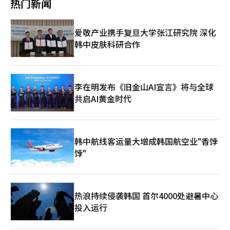
确定性的固化’。也就是说，危机不是短暂的，而是结构性持续
热门新闻
没有立即宣布具体成果。然而，会议上不仅有两国高级官员，还有
代，推动文明发展的依然是能源，而这种能源的命脉仍然经过霍尔
器人，成为中小企业的实际解决方案。 斗山的竞争力源于其“现
是全球最强的内存半导体国家之一，但同时在美国安全同盟与中国
坛公园作为此次会谈的场所之一，绝非偶然。天坛不仅是旅游胜
的。在这样的环境下，单纯的经济应对是不够的，需要提高整个系
美国知名企业家出席，形成了罕见的场面。习主席在会谈期间与特
木兹海峡。※ 本报道经人工智能（AI）系统翻译与编辑。
场渗透力”。斗山最近已将业务扩展至食品饮料、医疗、物流等领
市场之间被要求保持战略平衡。三星电子和SK海力士必须遵循美
地，更是中国文明正统性与天命的象征。明清时期的皇帝在此确
统的恢复弹性。中东风险等地缘政治冲击如何影响韩国经济？= 首
朗普总统同行的特斯拉首席执行官伊隆·马斯克、苹果首席执行官
域。尤其是上个月29日，斗山机器人与英伟达讨论“物理人工智
国的先进半导体监管，但也无法放弃中国的生产基地和市场。 最
认“天命”，这也反映出中国自我认知为拥有数千年文明的国家，
先通过油价上涨刺激物价。随后，物价上涨会导致利率上升压力，
爱敬产业携手复旦大学张江研究院 深化
蒂姆·库克、英伟达首席执行官黄仁勋等十多位美国企业家进行了
能”合作的消息引起了市场的广泛关注。 双方正在结合斗山的机
终，韩国不仅要成为简单的生产基地，更要在AI时代成为核心技术
而非仅仅是一个现代民族国家。 在雨中的天坛石径上，特朗普与
从而抑制企业投资和家庭消费。同时，汇率波动加大，金融市场的
会面。 特朗普总统表示，"此次访华代表团由美国伟大的企业家组
韩中皮肤科研合作
器人操作系统与英伟达的人工智能基础设施，加速开发能够实时识
国家。必须超越以内存为中心的结构，拓展在AI半导体设计、软
习近平并肩而行的画面尤为象征性。特朗普简短地表示“很好”，
不安也会扩大。韩国对能源进口的依赖度高，经济以出口为中心，
成，他们都尊重中国，并期待扩大合作。" 习主席也表示，"中国
别工作环境并优化路径的“智能协作机器人”。 实际成果也开始
件、电力半导体和先进封装等领域的竞争力。同时，也需要具备不
而在台湾问题上则显得格外谨慎。这短暂的沉默中，蕴含着美国当
因此对这些冲击反应更加敏感。最终，实物和金融两方面都会受到
的大门将更加敞开，"并强调"美国企业在中国的改革与开放进程中
显现。斗山机器人已与光进集团达成协议，计划在2027年前提供
被美中任何一方单方面左右的战略外交敏感性。 2026年北京会谈
前面临的复杂现实。 美国依然是全球最强国，但已无法像过去那
影响。在这种情况下，需要的是一个综合管理宏观风险的体系，而
深度参与。"他还表示，"中国欢迎美国企业加强与中国的互利合
超过100台制造用机器人解决方案。其在现有生产现场将产品不良
清晰地展示了这一点。世界霸权的中心轴线已从关税转向AI与半导
样同时掌控所有战线。乌克兰战争持续，伊朗与以色列的冲突升
不是单一政策。您最近强调的‘经济安全’概念是什么，为什么重
作。" 新华社报道称，美国企业家们也高度评价中国市场的重要
率降至“0”的业绩，促成了大规模订单。这证明了对于难以引入
体。而这场静默战争已经开始。 ※ 本报道经人工智能（AI）系统
级。美国内部则面临财政赤字、高利率、制造业空心化和社会两极
李在明发布《旧金山AI宣言》将与全球
要？= 经济安全意味着经济实力成为国家安全的核心要素。在过
性，并表达了在中国扩大业务和加强合作的意愿。 《华尔街日
高价自动化设备的中小制造企业而言，协作机器人是最现实的选
翻译与编辑。
化等问题。在人工智能与半导体的竞争中，美国对中国施加压力，
共启AI黄金时代
去，军事力量是中心，但现在半导体、电池、能源等战略产业已成
报》报道，马斯克首席执行官会后表示，"非常好，许多好事情正
择。 “精彩视频”能否变现……商业化与劳动间隙的难题 然而，
但也不得不承认，没有中国，全球供应链将受到严重影响。 中国
为国家竞争力的核心。如果供应链动摇，不仅经济，安全也会受到
在发生。"黄仁勋首席执行官则表示，"会谈进行得非常顺利，习主
两家公司并非只有光明的未来。现代汽车的阿特拉斯需要证明其不
同样面临挑战。房地产市场低迷、地方政府债务、青年失业和内需
直接影响。因此，需要一个综合管理产业政策、外交政策和安全政
席和特朗普总统都令人难以置信。"蒂姆·库克首席执行官在记者
仅是“精彩视频”，更是“能赚钱的产品”。早在今年2月，波士
不足等结构性问题困扰着中国。然而，中国依然是全球最大的制造
策的控制塔。这不是短期应对，而是中长期战略层面的问题。韩国
提问时则用"竖起大拇指"来回应。 华丽背后缺乏具体成果，中南
顿动力管理层的更换就引发了分析，认为现代汽车正在将重心从技
业国家，并在稀土、电池、太阳能和电动车供应链中占据主导地
经济应如何超越追赶型模型？= 核心是向‘平台型经济结构’的转
海会晤备受关注 然而，在会谈结束后，两国并未公开最初提到的
韩中航线客运量大增成韩国航空业"香饽
术展示型研究转向商业化和盈利。 此外，制造现场与劳动者之间
位。此次会谈中，中国试图向世界展示其作为“与美国平起平坐的
变。过去集中投资于特定产业的方式有效，但现在产业间的融合和
中美贸易委员会及投资委员会的成立、扩大中国对美国农产品、飞
的间隙也是一大难题。如何消除机器人投入可能带来的就业冲击担
饽"
文明国家”的形象。 天坛公园的重要性正是在于此。美国是一个
生态系统基础的增长变得重要。尤其是中小企业和初创企业应成为
机、能源的采购、延长贸易休战及降低关税等具体协议内容。 在
忧，将决定技术引入的速度。 斗山面临着“盈利改善”的现实挑
仅有250多年历史的年轻帝国，而中国自视为5000年文明的继承
创新的中心。政府应支持数据和人工智能基础设施，改善监管环境
伊朗战争和朝核问题等主要安全议题上，中国方面仅简短说明"两
战。今年第一季度，斗山机器人的销售额同比激增近190%，但仍
者。习近平主席邀请特朗普到天坛，不仅是礼仪上的安排，更是向
以激活企业生态系统。最终，创新不是由特定企业产生，而是由整
国领导人就中东局势、乌克兰问题、朝鲜半岛问题等国际和地区问
录得121亿韩元的营业损失。 尽管市场在扩大，但全球价格竞争愈
世界传达“中国不是一个短暂存在的国家，而是拥有悠久历史、哲
个生态系统共同创造。您如何评价房地产和资本市场流动的变化？
题进行了意见交换。" 尽管首日的领导人会谈充满华丽的活动和象
发激烈，客户定制解决方案带来的成本压力也很大。因此，急需在
学和秩序的文明”的强烈信号。 此次会谈的核心议题可归纳为六
热浪持续侵袭韩国 首尔4000处避暑中心
= 资金从房地产流向股市是积极的结构变化。这不仅仅是投机的转
征性的场面，但具体成果却显得有限。 会谈结束后，特朗普总统
硬件销售之外，建立应用和维护等服务领域的盈利模式。 机器人
个方面。 首先是关税与贸易问题。特朗普总统考虑到美国农民和
移，而是资产配置结构正在发生变化的信号。这也意味着资本市场
投入运行
与习主席一同在北京天坛公园散步。两位领导人仅带着翻译，从下
密度第一的韩国……需超越“量的扩张”实现“质的霸权” 根据
制造业工人的选票，强烈要求扩大对中国进口的限制，同时增加对
已进入成熟阶段。然而，过度的杠杆，特别是‘债投’等现象可能
午1点开始，约30分钟在公园内交谈。 当晚，在人民大会堂举行的
国际机器人联盟（IFR）发布的《2025年世界机器人报告》，韩国
美国大豆、谷物和肉类的购买。中国在经济放缓的背景下，也需要
导致金融不安，因此需要警惕。从政策上讲，引导资金流向生产性
国宾晚宴上，习主席、李克强总理、赵紫阳全国人大常委会委员
是全球每万名员工拥有1220台机器人的国家，机器人密度排名第