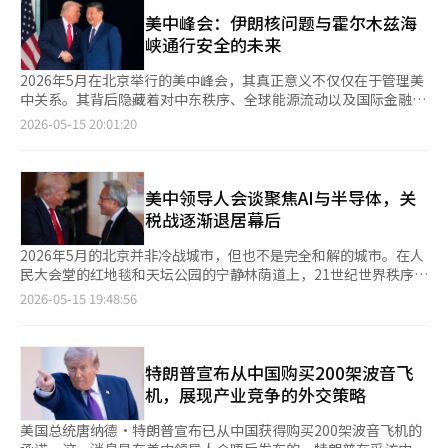
制冲突等迅速冷却了两国关系，政治界的强硬言辞也常常引发外交
岛发生剧变，也不希望朝鲜政权完全倾向于俄罗斯。因此，王毅的
产业的核心软件和设计能力。OpenAI、英伟达、谷歌、Meta、微
冲突。 然而，当前世界正进入一个与过去截然不同的局面。乌克
美中峰会：伊朗核问题与霍尔木兹海
访朝被分析为恢复朝中关系和重新确认影响力的举动。 有趣的
软和苹果等公司在人工智能算法、云计算、半导体设计和平台领域
兰战争持续升级，中东地区伊朗与以色列的冲突可能性也在上升，
峡通行安全的未来
是，特朗普总统与金正恩委员长的关系。特朗普总统仍然反复强
保持着全球最强的影响力。尤其是英伟达的GPU被称为人工智能时
紧张局势加剧。美中贸易战已扩展至关税和供应链战争，美国的保
调：“我与金正恩保持良好关系。”在新加坡会谈和板门店会晤期
代的“石油”。 因此，詹森·黄随行北京具有重要象征意义。作
护主义加强正在动摇全球经济秩序。国际油价和原材料价格的波动
2026年5月在北京举行的美中峰会，其真正意义不仅仅在于管理美
间，两位领导人展现了令人惊讶的外交风格。然而，自河内会谈破
为台湾裔美国人，詹森·黄正站在人工智能革命的核心。英伟达是
性也在加大。全球经济和安全秩序同时动荡的时代已然到来。 在
中关系。其背后隐藏着对中东秩序、全球能源流动以及国际金融市
裂后，美朝关系实际上陷入了僵局。 金正恩委员长对美国的不信
人工智能训练用半导体市场的绝对强者，象征着美国在人工智能领
这种情况下，韩国和日本是彼此难以忽视的邻国。两国的出口依赖
场不安的深刻考量。 此次会议中，全球外交界关注的焦点是伊朗
2026-05-15 20:01:20
任加深，而特朗普总统也不得不在美国内部政治和公众压力的背景
域的优势。然而，英伟达若没有中国市场，长期增长也将面临挑
度都很高，能源和原材料的相当一部分依赖海外供应。在以高端制
核问题和霍尔木兹海峡的安全问题。尽管官方声明使用了相对克制
下将朝鲜问题置于次要位置。然而，特朗普总统仍希望在其任期内
战，因为中国是全球最大的制造业国家和庞大的人工智能应用市
造业为中心的经济结构上，两国也有许多共同点。在供应链不稳定
的外交语言，但其中传达出美国和中国至少在管理中东的爆炸性危
被记住为解决朝鲜核问题和朝鲜半岛和平问题的美国总统。 原因
场。 特朗普正是利用了这一点。美国在“核心人工智能技术掌握
和技术霸权竞争的背景下，合作的必要性比以往更为迫切。 安全
机方面达成了共识。 当前，全球经济实际上正处于三个火药桶之
显而易见。解决朝鲜问题不仅是外交成果，更具有诺贝尔和平奖级
在我们手中，但市场和制造生态仍然依赖中国”的现实中，进行压
环境同样严峻。朝鲜的核与导弹能力提升对韩国和日本构成直接威
上。首先是乌克兰战争的长期化，其次是围绕人工智能和半导体的
美中领导人会谈聚焦AI与半导体，关
别的象征意义。在美国历史上，尚未有总统能够从根本上解决朝鲜
力与谈判的双重策略。更有趣的是，此次会议中，民营企业家直接
胁。俄罗斯与中国的军事合作扩大，东北亚的军事紧张局势加剧，
美中技术霸权竞争，最后是伊朗核问题和霍尔木兹海峡的风险。
税战逐渐退居幕后
核问题。如果特朗普总统能够推动朝鲜核冻结、阶段性去核化以及
参与了部分首脑会议。 这极为罕见。首脑会议原本是外交官和安
使得地区安全的不确定性进一步增加。在这种情况下，日韩关系的
霍尔木兹海峡不仅仅是一条海上通道，约三分之一的全球原油海上
和平体制建设的实质性进展，这将可能被记录为冷战后最大的外交
全领域的空间，但此次企业CEO们实际上像国家战略团队的一部分
恶化最终只会给两国带来负担。 最重要的是穿梭外交的意义。外
运输量经过这里。沙特阿拉伯、阿联酋、科威特、卡塔尔、伊拉克
2026年5月的北京并非冷战城市，但也不是完全和解的城市。在人
成就之一。 问题在于朝鲜的现实。最近，朝鲜的核武器体系和防
一样行动。这表明，今天美国的国家竞争力不仅仅体现在军事力量
交并不是没有冲突才会进行，而是为了管理冲突而持续进行。如果
和伊朗的原油和液化天然气通过这条狭窄的海峡输送到亚洲和欧
民大会堂的红地毯和天坛公园的宁静林荫道上，21世纪世界秩序所
御工业结构正在快速升级。朝鲜不仅在进行简单的核开发，还在构
上，还与民间科技企业相结合。 实际上，美国的人工智能霸权并
领导人之间保持定期沟通渠道，即使出现突发事件或政治冲突，也
洲。如果这条通道被封锁或发生军事冲突，国际油价、海运费和保
围绕的巨大紧张与克制同时流淌着。 美国总统唐纳德·特朗普与
建战术核体系、固体燃料洲际弹道导弹（ICBM）、高超音速导
2026-05-15 19:48:56
非单靠国家力量形成。硅谷、华尔街、大学研究所、国防部、云计
能避免关系完全破裂。实际上，在日韩关系最恶化的时期，领导人
险费将迅速飙升。 美国与伊朗在核开发问题上已经进行了长期的
中国国家主席习近平的会谈表面上传递了稳定与合作的信息，但会
弹、潜射弹道导弹（SLBM）等多层次的核力量。 这与过去有质的
算公司和半导体公司形成了一个庞大的生态系统。换句话说，现在
之间的对话完全中断，这一空白导致了不信任的加剧。 最近，两
博弈。美国始终坚持绝不允许伊朗接近核武器制造能力，而伊朗则
谈的真正核心并非关税，而是AI与半导体。因为世界的霸权已经从
不同。朝鲜现在将核武器视为体制生存的绝对条件，而非谈判筹
的美国正形成一种“国家+企业复合体”的人工智能霸权结构。 相
国将经济安全和供应链合作作为主要议题，意义重大。半导体材
声称核开发是其和平目的的主权权利。 问题在于铀浓缩水平和核
石油、钢铁和汽车转向数据、运算能力和超微型半导体。 此次访
码。金正恩政权将核武力提升为宪法级别的国家战略，军需工业也
对而言，中国也不甘示弱。尽管在基础半导体技术上仍处于劣势，
料、高端零部件和能源合作不仅仅是经济问题，而是直接关系到国
设施的运作范围。西方怀疑伊朗已接近实际核武器制造的最后阶
华行程中，尤其引人注目的是英伟达首席执行官黄仁勋的随行。特
特朗普宣布从中国购买200架波音飞
正在重新成为国家经济的核心支柱。 尤其是与俄罗斯的军事合作
但在数据规模、制造业应用能力和国家层面的集中投资方面，中国
家生存和产业竞争力的问题。美国也持续要求加强韩美日合作。在
段，而伊朗则反驳称美国的单边制裁和压力反而加剧了紧张局势。
朗普总统在结束阿拉斯加行程后，几乎是亲自带着黄仁勋前往北
扩大，成为朝鲜防御工业现代化的新变量。军事技术交流和卫星技
机，展现产业竞争的外交策略
已达到世界顶尖水平。华为、中芯国际、百度、阿里巴巴和腾讯等
国际秩序日益块化的背景下，韩国与日本的合作已不再是选择，而
此外，以色列问题也交织其中。以色列将伊朗的核武装视为对国家
京。这不仅仅是经济人士的随行，更是美国开始将AI半导体视为国
术合作的可能性也被提及。朝鲜希望通过此举增强抵御美国军事压
公司在美国制裁下，仍在迅速建立人工智能自主体系。 尤其是中
是现实的必要。 当然，日韩关系的结构性问题并未消失。历史问
生存的威胁，因此在国内不断提出必要时进行先发制人的强硬论。
家战略资产的象征性场景。 曾几何时，美中冲突的中心是关税
力的非对称力量。 在这种情况下，韩国的角色愈发重要。李在明
美国总统唐纳德·特朗普宣布已从中国获得购买200架波音飞机的
国的优势在于“速度”。美国的创新模式以自由市场为中心，而中
题仍然敏感，日本政治界部分人士的历史认知问题也反复成为冲突
实际上，中东的军事紧张局势大多围绕伊朗核设施和以色列的安全
战。特朗普第一任期开始的对华高额关税动摇了中国制造业和美国