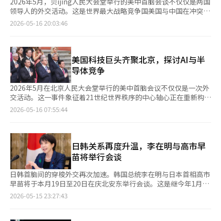
2026年5月，贝ijing人民大会堂举行的美中首脑会谈不仅仅是两国
领导人的外交活动。这是世界最大战略竞争国美国与中国在冲突与
合作的边界上再次协调全球秩序的场合。而在这一中心，朝鲜问题
2026-05-16 20:03:46
依然占据重要位置。 美国总统唐纳德·特朗普在会后直接表
示：“我与习近平主席讨论了朝鲜问题。”这句话虽短，但国际外
交界立即做出了反应。这意味着朝鲜问题再次成为美中战略博弈的
核心议题。 事实上，朝鲜问题在过去几十年中一直是东北亚国际
美国科技巨头齐聚北京，探讨AI与半
秩序中最危险的火药桶之一。对美国而言，这是核威胁的问题；对
导体竞争
中国而言，这是体制稳定与缓冲区的问题；对韩国而言，这是战争
与和平的生存问题；对日本而言，这是安全不安的问题；对俄罗斯
2026年5月在北京人民大会堂举行的美中首脑会议不仅仅是一次外
而言，这是与远东战略相关的地缘政治问题。 最近，王毅中国外
交活动。这一事件象征着21世纪世界秩序的中心轴心正在重新构
交部长的平壤访问象征性地展示了这一趋势。中国外交首脑时隔6
建，涵盖了军事、外交、人工智能、半导体、数据、平台、能源和
2026-05-16 07:55:44
年7个月再次访问平壤，这本身就传递了巨大的政治信息。新冠疫
供应链等新的权力体系。 此次会议引起全球关注的一个重要因素
情和乌克兰战争后，朝中关系处于不同于以往的紧张状态。朝鲜迅
是，美国知名科技公司的首席执行官们大规模参与了特朗普总统的
速与俄罗斯拉近关系，而中国则表现出一定的疏远。 尤其是乌克
访华代表团。英伟达的詹森·黄、特斯拉的埃隆·马斯克、苹果的
兰战争后，朝鲜与俄罗斯的关系迅速紧密，达到了军事同盟的水
蒂姆·库克，以及黑石、高盛、 Qualcomm、Meta、微芯科技、
日韩关系再度升温，李在明与高市早
平。俄罗斯总统弗拉基米尔·普京与朝鲜国务委员会委员长金正恩
Visa、万事达卡和波音等代表美国资本主义的巨头企业，实际上
苗将举行会谈
通过会晤加强了战略合作，西方情报机构分析称，朝鲜已向俄罗斯
以“技术霸权代表团”的形式汇聚在北京。 这与冷战时期的首脑
提供炮弹和军需物资。相反，俄罗斯则向朝鲜提供军事技术、能源
会议截然不同。过去美苏首脑会议的核心是核武器和军事同盟，而
日韩首脑间的穿梭外交再次加速。韩国总统李在明与日本首相高市
和粮食支持，进一步巩固了两国关系。 在朝鲜看来，俄罗斯成为
如今美中首脑会议的核心则是人工智能、半导体、平台、数据、供
早苗将于本月19日至20日在庆北安东举行会谈。这是继今年1月李
了在国际制裁背景下为其提供喘息空间的战略盟友。俄罗斯在乌克
应链和高端制造业。世界霸权的关键已从“谁拥有更多航空母
在明总统访问日本后，高市早苗首次访问韩国。两国领导人定期互
2026-05-15 23:27:43
兰战争长期化的背景下也需要朝鲜这一军事供应链。双方的利益相
舰”转变为“谁掌握更强大的人工智能生态系统和半导体供应
访的穿梭外交正在逐步恢复。日韩关系长期以来受到历史问题、安
互契合。 然而，从中国的角度来看，朝鲜过于亲近俄罗斯的局面
链”。特朗普总统亲自带领美国科技领袖访问中国并非偶然。这既
全和经济问题的纠缠而反复动荡。强制劳工和慰安妇问题、出口管
并不令人愉快。朝鲜属于中国的传统影响范围。中国不希望朝鲜半
是对中国的警告，也是谈判的信号。美国目前掌握着全球人工智能