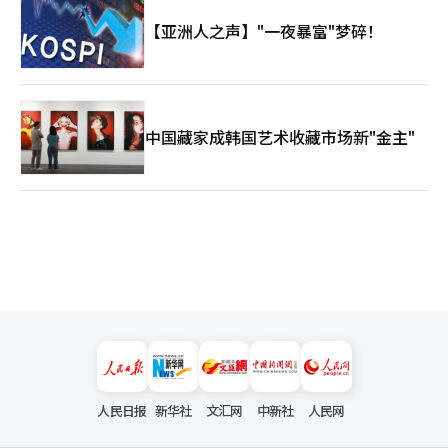
系的变化。 最终，东北亚很可能成为美中竞争的最前线。过去冷
【亚洲人之声】"一夜暴富"梦碎！
战时期的美苏军事对抗，未来的新冷战则可能是人工智能、半导
体、能源、海洋和供应链结合的复合霸权竞争。 那么，韩国该关
注什么呢？韩国应关注结构而非情感。美国是我们的核心安全盟
友，而中国是我们最大的贸易伙伴之一。我们无法仅依赖其中一
方。因此，韩国应在美中之间，不仅仅是站队，而是基于技术、产
业和外交能力，构建战略平衡。 特别是在半导体、人工智能、造
中国藏家成韩国艺术收藏市场新"金主"
船、核电、 batteries 和军工领域，韩国已具备全球竞争力。重要
的是，不应将自己视为“中间国家”，而应在东北亚秩序重塑中被
视为实质性的战略国家。 天坛公园的雨水不仅是天气的象征，它
或许是世界秩序进入新季节的信号。而在这条雨路上，美国与中国
正以不同的文明时间共同计算着同一个未来。※ 本报道经人工智
能（AI）系统翻译与编辑。
人民日报
新华社
文汇网
中新社
人民网