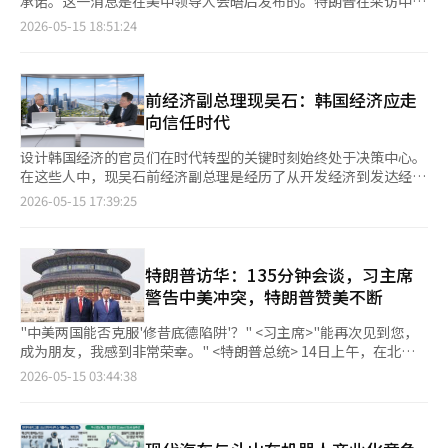
总统最近强调了缓解南北紧张局势和建立阶段性和平路线图的必要
承诺。这一消息是在美中领导人会晤后发布的。特朗普在采访中强
国则更接近于国家总动员体系。在必要时，中央政府、地方政府、
因素。两国内部的民族主义情绪也随时可能动摇关系。因此，更加
问题展开。 然而，在此次北京峰会后，外交界的氛围似乎有所变
消费市场。当时，美国以贸易逆差的解决和中国不公平贸易行为的
性。他主张通过经济合作、军事紧张缓解和人道交流并行，恢复对
调了这一成就，显示出在美中长期冲突的背景下，美国始终将自身
国有企业和民营企业会同时行动。中国在高铁、电动车和太阳能产
2026-05-15 18:51:24
稳定的对话结构显得尤为重要。情绪越激烈，外交渠道的运作就越
化。美国和中国都意识到，当前难以承受中东的全面冲突。美国已
纠正为名，中国则以报复性关税回应。世界对“关税战”这个词已
话。 尤其是李在明政府倾向于将朝鲜半岛问题视为生存与经济问
的产业和就业放在首位。 市场反应却低于预期。业界曾预计可能
业中展示的集中培养模式也正在应用于人工智能领域。 另一个重
频繁。 关键在于不要将关系改善本身消费为政治事件。仅仅增加
经面临巨大的财政负担、选举政治日程和对乌克兰的支持问题，而
习以为常。 然而，仅仅几年间，世界的关注点完全转移。现在的
题，而非单纯的意识形态对抗。战争可能性越高，韩国经济、金融
达500架的合同，但实际公布的数字仅为200架。波音的股价也因
要的区别是数据。人工智能时代的核心最终是数据、电力和半导
领导人会晤的次数是不够的。经济安全合作、供应链应对、人文交
中国在经济放缓、出口减少和房地产风险中迫切需要稳定的能源供
核心不再是“谁卖的东西更便宜”，而是“谁能设计未来文明”。
市场和外资投资心理就会受到直接打击。 然而，现实并不乐观。
此下跌，市场普遍认为这一结果未能达到预期。然而，无论数字多
体。中国凭借世界最大的人口和移动生态系统，积累了大量数据。
流和文化合作能否制度化并形成可持续的结构才是核心。这意味着
应。 因此，分析认为，两国开始更加重视“管理危险爆炸”的机
而AI与半导体正是这一中心。 半导体不再是简单的电子元件。AI时
美国为了遏制中国，正在加强与韩国和日本的安全合作，而日本也
少，此次事件本质上反映出美国总统亲自推动本国制造企业的销
前经济副总理现吴石：韩国经济应走
此外，结合廉价的制造业基础和庞大的内需市场，形成了独特的优
即使政权更迭，合作体系也应保持稳定。 日韩关系在地缘政治上
制，而非“彻底解决伊朗核问题”。即，核武器的完全废弃不如某
代的半导体即是国力。国家的军事力量、金融系统、云计算产业、
在加速扩大防卫预算和获取远程打击能力。相反，朝鲜与俄罗斯，
售，并将其视为外交成果的时代。 特朗普的外交政策以实用为中
势。 而美国在创造性创新和基础技术方面则更为强大。OpenAI、
向信任时代
是不可分割的关系。在竞争领域中要竞争，但在合作领域中应冷静
种程度的冻结和国际监督的加强，以及霍尔木兹海峡的安全通行保
自动驾驶、机器人、航天、生物产业等都在超高性能半导体的支持
部分与中国的战略关系正在逐步靠近，东北亚正形成新的冷战格
心，安全、贸易和产业政策并不分开。无论是关税谈判、领导人会
谷歌DeepMind和英伟达等公司正在设计全球人工智能技术的方
握手。在全球秩序剧烈动荡的当下，与近邻的战略合作显得愈发重
障成为现实的妥协方案。 尤其是中国的角色日益重要。近年来，
下运作。尤其是英伟达的GPU如今被称为“AI时代的原油”。 美
局。 有分析认为，东北亚实际上已经形成了“韩·美·日对北·
晤，还是军事同盟，最终都与增强美国的产业竞争力紧密相连。尤
向。也就是说，目前的人工智能竞争不仅仅是技术竞争。美国
设计韩国经济的官员们在时代转型的关键时刻始终处于决策中心。
要。现在所需的不是情感对立的重复，而是直面现实的成熟外交。
中伊关系迅速升温。中国已经成为伊朗最大的原油进口国之一，实
国对中国施加的最强压力领域正是先进的AI半导体。美国限制了
中·俄”的格局。这意味着类似于欧洲北大西洋公约组织
其在航空、半导体和能源等战略性产业中，这种做法尤为明显。过
在“智力”方面强，而中国在“规模和执行力”方面强。因此，两
在这些人中，现吴石前经济副总理是经历了从开发经济到发达经济
※ 本报道经人工智能（AI）系统翻译与编辑。
际上是伊朗经济的重要生命线。 两国签署了长期经济合作协议，
H100和H200等高端AI芯片的对华出口，并加强了对先进半导体设
（NATO）的集体安全结构在东北亚也可能部分出现。 但东北亚与
去美国强调自由贸易和市场逻辑，而如今则是通过国家权力直接保
国都对彼此心存忌惮。 美国担心中国结合制造业和人工智能应用
全过程的典型宏观经济战略家。从经济计划院开始，到世界银行、
2026-05-15 17:39:25
扩大了在能源、基础设施、铁路、港口和通信等领域的合作。在中
备和软件的管控。同时，荷兰的ASML和日本半导体设备企业也在
欧洲不同。历史、民族、经济的复杂性远超欧洲。中国与美国在对
障本国企业的市场。 波音正是这一政策的象征。航空产业不仅仅
市场成功实现技术自主，而中国则担心美国利用半导体、GPU和云
韩国开发研究院（KDI），再到担任副总理兼企划财政部长，他的
国的一带一路战略中，伊朗是连接中亚、中东和欧洲的关键节点。
一定程度上参与了美国的战略，使得中国在先进工艺的接触上面临
抗的同时，彼此仍是最大的贸易伙伴，韩国的安全与美国深度关
是制造业，它与尖端技术、供应链、高级就业和军事技术紧密相
计算体系限制中国人工智能产业的发展。最终，这次北京会议不仅
轨迹几乎就是韩国经济政策的历史。如今，世界进入了地缘政治、
从地缘政治角度看，伊朗自古以来就是连接丝绸之路和霍尔木兹海
巨大压力。 然而，中国并没有轻易退让。相反，中国将美国的压
联，而经济则与中国紧密相连。朝鲜问题也不仅仅是军事问题，更
连，是美国的核心产业。每架波音飞机都与众多零部件供应商、地
是简单的关税谈判，而是围绕人工智能时代的霸权结构进行的一场
技术和金融同时冲突的‘复合危机’时代。过去的增长公式已不再
峡的战略要地。 在中国看来，伊朗不仅仅是一个产油国，更是对
力视为推动半导体国产化的国家生存战略。以华为为中心的AI芯片
是体制、历史、经济和民族等多重因素交织的问题。 中国古典
方产业和劳动力市场相连。总统亲自参与销售外交的原因正是如
巨大谈判。 那么，韩国处于何种位置呢？韩国目前在全球范围内
有效。在这个转型期，韩国经济应选择怎样的道路？现前副总理表
特朗普访华：135分钟会谈，习主席
美国主导的海洋秩序的战略缓冲区，是维护能源安全的核心支柱。
开发、自主GPU生态系统建设、内存自给自足和中国半导体设备的
《道德经》中有云：“大国者下流。”这意味着强国应当以谦卑的
此。 实际上，美国总统的“波音外交”并非新鲜事。每次中东访
处于最微妙的位置。以三星电子和SK海力士为核心的内存半导体
示：“现在的竞争不是速度，而是方向”，强调向‘包容性创新国
警告中美冲突，特朗普赞美不断
实际上，中国在国际制裁下仍以多种方式维持对伊朗原油的进口。
培育正在同步进行。尤其是最近中国AI企业深思科技的崛起，对全
姿态来维护秩序。这一观点对当今的美中关系和朝鲜问题具有深刻
问时，都会宣布大规模的飞机合同，而与中国的关系中，波音购买
竞争力仍然是世界顶尖水平。同时，Naver、Kakao、LG人工智能
家’的转变。他的诊断和解决方案不仅仅是简单的政策建议，更是
中国的炼油企业持续以折扣价格采购伊朗原油，这对中国工业经济
球产业界造成了不小的冲击。 深思科技在美国最先进芯片接触受
的启示。 《论语》中也有“君子和而不同，小人同而不和”的论
也一再作为谈判筹码。飞机销售不仅是简单的出口合同，更是外交
研究院和三星研究等自主人工智能生态系统也在不断发展。 然
为韩国经济的未来坐标提供了指引。您选择经济官僚的背景和当时
"中美两国能否克服'修昔底德陷阱'？" <习主席>"能再次见到您，
的能源稳定发挥了重要作用。 然而，伊朗同样需要中国。在美国
限的情况下，通过自主优化技术和高效的运算结构实现了相当的AI
述。即使体制和意识形态不同，东亚文明的古老智慧也在于寻求共
关系的象征。美国能够在全球航空市场保持主导地位，背后有国家
而，问题在于规模。美国在平台和基础技术上强，而中国在市场和
的时代角色是什么？= 我在1960~70年代开始公职，那时韩国经济
成为朋友，我感到非常荣幸。" <特朗普总统> 14日上午，在北京
和西方制裁限制国际金融网络接入的情况下，中国实际上成为了伊
性能。这打破了“没有美国芯片，中国AI无法成长”的传统假设。
存与和谐。 佛教《法句经》也指出：“怨恨不能以怨恨解开，唯
层面的支持。 有趣的是，美中关系的复杂性。两国在关税、技术
制造业上强。韩国在半导体领域强，但在平台和超大规模人工智能
刚刚进入工业化初期。那时的经济官僚不仅仅是执行行政的角色，
人民大会堂，习主席与特朗普总统时隔半年再次会面，双方的发言
朗最大的贸易伙伴。中国企业的投资、消费品供应和基础设施建设
2026-05-15 03:44:38
这使得美国的忧虑加深。如果对中国施加过大压力，短期内美国可
有以慈悲解开。”几千年前的教诲在今天的核武器、导弹、军事同
和安全问题上激烈冲突，但在经济上却并未完全脱钩。中国仍然是
生态系统方面仍相对薄弱。不过，这并不意味着悲观。相反，韩国
更是设计国家发展战略的‘经济工程师’。以经济计划院为中心，
展现出明显的温度差异。习主席强调了中美关系的管理与冲突的防
参与成为伊朗经济的重要支柱。 但中国也不能无条件支持伊朗。
能占据优势，但从长远来看，反而可能加速中国的自立步伐。实际
盟和霸权竞争中，重新提醒我们人类文明的最后希望是什么。 最
全球最大的航空市场之一，而波音也无法放弃中国市场。从中国的
面临着重要的机会。 首先是人工智能半导体。人工智能时代的核
资源分配、产业政策、出口战略等国家经济的方向都是由我们直接
范，而特朗普则集中于对习主席的赞美，突显个人友谊。 习主席
中国经济仍然深度依赖于美国和欧洲市场，若中东不安局势长期
上，历史上技术封锁往往导致对方独立生态系统的崛起。 此次北
终，和平之路并不容易。然而，矛盾的是，正是在紧张局势加剧之
角度来看，管理与美国的紧张关系同样重要。因此，飞机购买成为
心最终是计算能力，而没有内存半导体，人工智能也无法存在。在
设计的。在这样的环境中，我逐渐相信经济政策能够改变国家的命
与特朗普达成"建设性、战略性、稳定关系"共识，警告'修昔底德
化，能源价格飙升和海上物流混乱将对中国经济造成冲击。 正是
京会谈中，两国小心翼翼地处理AI与半导体问题的原因也在于此。
时，进行对话的必要性愈加凸显。仅靠核武器、导弹、军事同盟和
经济逻辑与外交战略共同作用的领域。 此次宣布还揭示了全球产
高带宽内存（HBM）领域，韩国企业具备世界一流的竞争力。 其
运，并希望参与其中。因此，我选择了官僚的道路。回头看，当时
陷阱' 在长达135分钟的会谈中，双方领导人达成共识，认为应稳