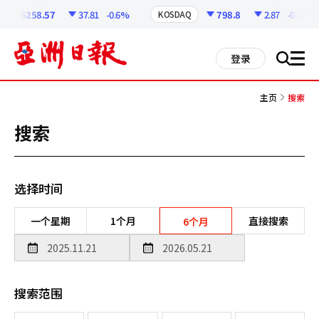
코
인
6258.57
37.81
-0.6%
798.8
2.87
-0.36%
KOSDAQ
정
보
all
登录
搜
men
索
主页
搜索
搜索
选择时间
一个星期
1个月
直接搜索
6个月
搜索范围