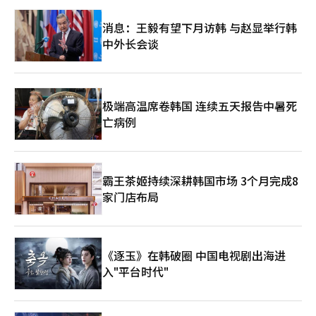
美国市场的稳定。最终，两国在冲突中又互为依赖。 其次是半导
投资是重要的。如果用一句话总结未来20年韩国经济的发展方向，
长、王沪宁全国政协主席、蔡奇中央政治局常委、李希中央纪委书
一。 如今，机器人已成为生存问题，而非选择。政府也通过“人
体与人工智能问题。美国限制高端人工智能半导体和设备的出口，
您会怎么说？= 我想说是‘信任的经济’。现在的竞争不是速度的
记、丁薛祥副总理等中共权力序列前七位的领导人均将出席。 15
消息：王毅有望下月访韩 与赵显举行韩
工智能机器人M.AX联盟”致力于成为全球三大机器人强国，推动
以遏制中国的技术崛起。然而，中国也在以华为为中心迅速推进国
竞争，而是方向的竞争。过去那种快速追赶的方式已经不再有效。
日，习主席将邀请特朗普总统前往"中国权力的心脏"中南海进行茶
核心部件的内在化和法规的改善。 最终，现代汽车与斗山的竞争
中外长会谈
产化。这场斗争不仅是技术竞争，更关乎未来文明的运行体系。
重要的是能够实现可持续创新的社会共识和信任。当政策的一致
歇和午餐会晤。
不仅是技术的优劣之争，更是“产业哲学”的较量。现代汽车希望
第三是稀土与供应链问题。近期，中国将稀土出口控制作为战略手
性、制度的稳定性，以及市场与政府之间的信任建立时，才能实现
抢占连接工厂、物流和城市的庞大操作系统，而斗山则在逐步修复
段，因其在电动车、半导体和军工产业中占据重要原料的主导地
长期增长。韩国经济已经取得了巨大的成就，但未来进入了一
人手无法触及、缺乏熟练工人的现场。 然而，技术赞誉过后，冷
位。美国虽然在推动供应链多元化，但短期内完全切断对中国的依
个‘如何持续增长’比‘如何增长’更重要的时代。现吴石前经济
酷的市场数字在等待着他们。现代汽车在乔治亚工厂投放阿特拉斯
赖仍然困难。 第四是台湾问题。此次会谈中，台湾问题是最敏感
副总理：现副总理是韩国著名的宏观经济专家和政策设计者。他从
极端高温席卷韩国 连续五天报告中暑死
后，其“实际生产率”和劳动灵活性将成为关键指标，而斗山则需
但处理得最谨慎的议题。习近平主席警告称，若处理不当，可能加
庆熙高中和首尔大学毕业后，在经济计划院开始公职，随后担任世
在未来1到2年内实现“盈亏平衡点（BEP）”的达成，以转化其爆
亡病例
大两国冲突的风险。美国虽然无法轻易放弃台湾，但与中国的正面
界银行、韩国开发研究院（KDI）院长等职务。2013年，他被任命
炸性增长为实际收益。 业内人士表示：“30年前，汽车和重工业
冲突也难以承受。最终，台湾海峡可能成为未来全球经济最大的地
为副总理兼企划财政部长，全面负责韩国经济政策。他被评为少数
推动了韩国的成长，现在机器人也应承担起这一角色。”他指
缘政治风险区之一。 第五是中东问题。随着伊朗与以色列的冲突
几位从开发经济时期到发达经济阶段亲身经历韩国经济转型的人物
出，“现代汽车的阿特拉斯展现出压倒性的技术实力，而斗山的协
升级，美国需要中国的角色。中国与伊朗保持战略关系，曾在过去
之一。拥有国际组织经验和政策实务的他，持续对韩国经济的结构
作机器人展现出灵活的现场应对能力，谁能首先完成‘盈利生
调解过沙特阿拉伯与伊朗的和解，此次也希望展示其外交影响力。
霸王茶姬持续深耕韩国市场 3个月完成8
改革和中长期战略设计产生影响。※ 本报道经人工智能（AI）系统
态’值得关注。”※ 本报道经人工智能（AI）系统翻译与编辑。
第六是美元与人民币的问题。此次会谈的背后，隐藏着围绕国际金
翻译与编辑。
家门店布局
融秩序的无形竞争。美国希望维持美元的霸权，而中国则希望扩大
人民币的国际化。如果人民币在能源和贸易结算中的比重增加，全
球金融秩序可能会受到冲击。 然而，此次会谈最重要的意义在
于“即使在冲突中，交流仍在继续”。美国与中国互相制衡，但同
《逐玉》在韩破圈 中国电视剧出海进
时又难以在没有对方的情况下生存。没有美国的中国也难以立足，
入"平台时代"
没有中国的美国同样艰难。全球经济也难以承受两国的完全决裂。
尤其是东北亚局势在此次会谈后可能进入新的阶段。中国将努力最
小化美国在台湾问题上的干预，而美国则会加强与日本和韩国的安
全合作。日本可能加快军力增强的步伐，朝鲜也将密切关注美中关