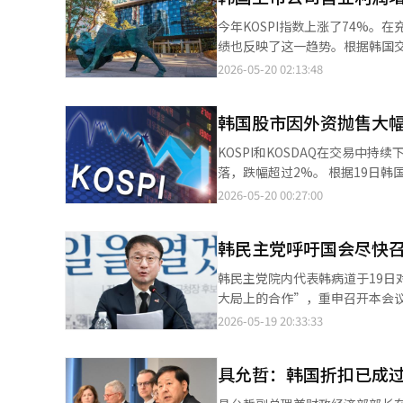
疲软。三星电子下跌1.96%，SK
今年KOSPI指数上涨了74%
跌1.96%，三星电机下跌4.27
绩也反映了这一趋势。根据韩国交
汉华航空航天因军工股的强劲表现，成为前
业利润同比增长了175%。然而
2026-05-20 02:13:48
潮而大幅上涨的现代汽车和LG
赖“三星海力士”的现象日益加深。 根据韩国交易所发布的《2026年第一季度财务业绩》，639家上市
劳资冲突加剧的担忧也被分析为抑制整体投资情绪的因素。 KOSDAQ指
业利润为156兆3194亿韩元，同比
点。该指数开盘时上涨0.27点（0.
韩国股市因外资抛售大幅下
长了19.49%和177.82%。
KOSDAQ市场上，个人和外资分别净买入
百分点，销售额净利润率（净利润占销售额的
KOSPI和KOSDAQ在交易中持
高的股票中，阿尔特基因上涨2.52
的占比在今年依然很高。这两家公
落，跌幅超过2%。 根据19日韩国交易所的数据，KOSPI在下午2时18分的交易中，较前一交易日下跌248.41点
（-10.72%）、科隆组织（-1.
31.73%和营业利润的77%。
（3.31%），报7267.63点。当天指数
2026-05-20 00:27:00
HLB（-1.59%）、ABL生物（-0.18%）等则普遍下跌。 KB
业方面，电气电子和非金属等12
7141.91点，继前一交易日的7
以及希捷首席执行官提到的半导
KOSPI上市公司的负债率为108
剧。 个人投资者净买入4.6521万亿韩元的股票，而外资和机构分别净卖出4.7283万亿韩元和196亿韩元的股票。 市值
指出：“在联邦公开市场委员会（
业有504家，同比增长了3.60%。 KOSDAQ上市公司中，10家中有6家实现盈利，营业利润和净利润等大幅增长。
韩民主党呼吁国会尽快
前列的股票大多出现大幅下跌。三星电
仍在持续。” 他还表示：“外资在KOSPI市场上净卖出超过6.2万亿韩元，近期资金供需波动显著加大。”他预测，
据韩国交易所的数据，KOSDAQ 
（-9.50%）、LG能源解决方案（
未来随着英伟达带来的人工智能（A
韩民主党院内代表韩病道于19
9461亿韩元，增长了21.72%，
（-3.09%）等均在下跌。相对而言
在首尔外汇市场，韩元对美元的周交
大局上的合作”，重申召开本会
5.22%，较去年同期分别改善了1
KOSDAQ较前一交易日下跌31.46
人工智能（AI）系统翻译与编辑
称：“难道忘记了无所获的访美经历吗？” 韩病道在当天的国会院内对策会议上指出：“
2026-05-19 20:33:33
个百分点。※ 本报道经人工智能
点（0.02%），但随后转为下跌。
的地方选举运动期间之前完成议长的
1026.95点。 个人投资者净买入1183亿韩元的股票，而外资和机构分别净卖出350亿韩元和401亿韩元的股票。
示：“如果明天不完成选举程序
KOSDAQ市值前列的股票大多表现
具允哲：韩国折扣已成
满5天前选举新任议长。国民力量正在违反法律。” 他特别强调：“我们
科隆组织（-2.58%）、三千堂制药
应急对策，并加快支持KOSPI 