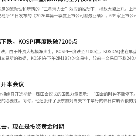
海力士下跌5.16%，SK平方下跌6.68%，现代汽车下跌8.90%，LG能源
。在充足的流动性和所谓的“三星海力士”效应的推动下，指数大幅上升。上
%，斗山能源下跌5.44%，HD现代重工下跌2.76%，三星生命下跌0.48%
易所19日发布的《2026年第一季度上市公司财务业绩》，639家上市公
十大市值股票中唯一上涨的公司，涨幅为4.81%。 特别是近期因机器人热
，除三星电子和SK海力士外，其他公司的营业利润仅增长了约2%。分析认
电子等汽车及机器人相关股票，获利了结的抛售集中在这些股票上。现代汽
公司的合并营
数收盘下跌26.73点（2.41%），报1084.36
增长175.83%。销售额为927兆5409亿韩元，净利润为141兆4436亿
02%），报1111.36点，但外资和机构的抛售加剧，最低跌至1063.28点。 
跌，KOSPI再度跌破7200点
合并销售额营业利润率（营业利润占销售额的比例）为16.85%，较去年同期改善
1032亿韩元和10亿韩元，而机构则净卖出658亿韩元。 在KOSDAQ市值较
比例）也上升至15.25%，提高了8.69个百分点。 三星电子和SK海力士
续下跌。由于外资大规模净卖出，KOSPI一度跌至7100点，KOSDAQ也在
%，但生态动力（-4.20%）、生态动力材料（-4.10%）、彩虹机器人
司的第一季度销售额为157兆韩元，营业利润为84兆韩元，分别占整体
66%）、三千堂制药（-2.14%）、主成工程（-2.91%）、利诺工业（-4.8
除这两家公司外，其他上市公司的销售额和营业利润同比增长了2.36%和2.0
开盘时为7425.66点，较前一交易日下跌90.38点（1.20%）。 KOSPI一度跌至
证券研究员林正恩表示：“美国股市因高利率持续的担忧
个行业的营业利润有所增长，而娱乐文化、纸木等8个行业的营业利润则
142.71点后，连续两个交易日跌破7200点，显示出在短期内大幅上涨后市
体供应限制等因素，费城半导体指数下跌超过2%，市场呈现混乱态势。”
.74%，较去年年底下降了1.64个百分点。在639个合并财务报表中，净利
FOMC）会议记录和英伟达财报发布之前，市场缺乏明显的动能，获利
根
召开本会议
子（-1.78%）、SK海力士（-4.73%）、SK广场（-7.14%）、现
1273家公司的合并营业利润为4兆1284亿韩元，同比增加了78.17%。销
-2.08%）、三星电机（-4.85%）、斗山能源（-6.16%）、HD现代重工
I）半导体动能和主要宏观事件结果的影响，市场将出现差异化走势。 此外，当天
日对拒绝召开选举新一届国会议长的国民力量表示：“国会的时钟不能停下
净利润为4兆4342亿韩元，激增171.22%。营业利润率和净利润率分别为4.
，汉华航空航天（4.97%）、三星生命（0.16%）则表现强劲。 同一时间，
易收盘价（下午3时30分）为1507.8韩元，较前一日上涨7.5韩元。※
议的必要性。同时，他还批评了张东赫对当天下午举行的韩日首脑会谈的
.54个百分点和2.88个百分点。第一季度负债率为122.03%，较去年年底上升
点（2.83%），报1079.63点。该指数开盘时为1111.36点，较前一交易日
。
我们必须在21日至下月2日
（AI）系统翻译与编辑。
KOSDAQ的最低点1063.28点为自4月7日以来的最低水平，当时的最低
选举”，并请求国民力量于20日协助召开选举议长的本会议。 他接着表
，新任议长将无法在30日正常开始工作”，并指出：“国会法也规定在前
疲软。生态工程（-3.68%）、生态工程（-3.94%）、彩虹机器人（-10.
过去，现在是投资黄金时期
必须与政府一起准备应对中东局势长期化的
（-2.14%）、主成工程（-4.34%）、利诺工业（-3.86%）、HLB（-2
8000时代的立法。同时也要着手完成检察改革和房地产市场的正常化。”再