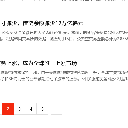
入了2万2093亿韩元。相对而言，外国投资者净卖出3万6517亿韩元，
8个交易日中，个人投资者的净买入总额达到32万6887亿韩元。同一时期，
期货较前一交易日下跌超过5%并持续1分钟后触发的。为缓解市场过热，程序
15日，个人净买入规模就达到了7万2308亿韩元。随着市场的急剧下跌，
，市场的急剧下跌可能引发反向交易风险。根据金融投资协会的数据，截至
寸减少，借贷余额减少12万亿韩元
导体行业的低价买入资金流入，表现强劲，而其他行业普遍疲软。” 在证券市场
74亿韩元，实际反向交易金额为375亿韩元。市场分析认为，如果指数进
元和13912亿韩元，而外国投资者则净卖出36492亿韩元。 在市值前列的股票
下跌，公卖空交易金额已扩大至2.8万亿韩元。然而，同期借贷交易余额大幅
大跌幅。 在个人投资者积极进行低价买入的情况下，一些押注市场下跌的
K海力士（上涨1.15%）、三星电机（上涨2.08%）、斗山能源（上涨1.1
 根据韩国交易所的数据，截至5月15日，公卖空交易金额总计为2.855
KODEX 200期货反向2X在过去一个月的收益率为-40.70%。TIGER 
代汽车（下跌5.29%）、LG能源解决方案（下跌2.16%）等则下跌。 KOSDAQ
韩元后，连续两天保持在2.8万亿韩元以上。本月13日的公卖空交易金额为2.4
48%。随着市场在急剧下跌后反复反弹，押注下跌的投资者收益率也在恶化
日下跌18.73点（1.66%）。该指数开盘时较前一交易日下跌7.25点（0.
公卖空交易主要由外国投资者主导。5月15日，外国公卖空交易金额为1.92
-1.6%。 证券界指出，近期全球股市波动的核心因素是美国国债利率的飙升
日至15日，连续四天维持在1.9万亿韩元左右，显示出在高点区间扩大对冲
0年期国债利率也突破了5%，导致投资者迅速转向避险资产。中东战争的长
逆势上涨，成为全球唯一上涨市场
。尽管机构公卖空交易金额在5月13日降至4807亿韩元，但在5月14日增
了市场的不安。 韩国股市同样受到外国投资者卖出潮的影响，但半导体股
织（下跌2.87%）、三千堂制药（下跌3.74%）等均下跌，而主成工程（
77亿韩元。市场解读为在KOSPI突破8000点后，进行了针对波动性增加
OSPI也缩小了跌幅并迅速反弹。证券界普遍认为，未来一段时间内，韩
韩国股市依然保持上涨。由于美国国债收益率的急剧上升，全球主要市场
经人工智能（AI）系统翻译与编辑。
初期的情况有所不同。根据金融投资协会的数据，5月15日的借贷交易
电子劳资问题等内外部因素的影响，保持高波动性。 Kiwoom证券的研
电子和SK海力士的业绩预期推动了股市的上涨。<相关报道见第4版> 根据1
1万股）。因此，借贷交易余额从5月14日的182.4304万亿韩元减少至5月1
性。”她指出：“本周末即将公布的英伟达业绩结果将成为半导体股带动
2.86点（0.31%），报7516.04点。开盘时，KOSPI指数一度下跌超过
12万亿韩元。 证券界表示，通常在市场下跌信心增强时，公卖空交易增加的
研究员徐相英表示：“在三星电子罢工的消息影响下，三星电子转为上涨，
导体股受到低价买入的推动，股市开始反弹。尤其是三星电子和SK海力士等大
卖空交易活跃，但实际的累积空头头寸却呈现减少趋势，这引发了对现有
表示：“近期备受关注的国债利率飙升仍在继续，全球市场波动加大是不
和SK海力士在KOSPI市值中占比超过40%，当天分别上涨3.88%和1.
性。 市场认为，短期内外国期货头寸和借贷余额的变化将成为额外变量。
I）系统翻译与编辑。
市因美国国债收益率的急剧上升而普遍下跌。15日（当地时间），美国道琼
SPI高点区间出现的短期波动应对，而非激进的下跌押注。如果借贷余额
2
下
3
4
5
0指数下跌1.24%，纳斯达克指数下跌1.54%。亚洲和欧洲股市也延续了疲
 本报道经人工智能（AI）系统翻译与编辑。
25指数下跌0.97%，香港恒生指数下跌1.56%，香港H指数下跌1.48%
一
跌2.56%，深圳B股指数下跌1.10%，上海综合指数和深圳综合指数分别下