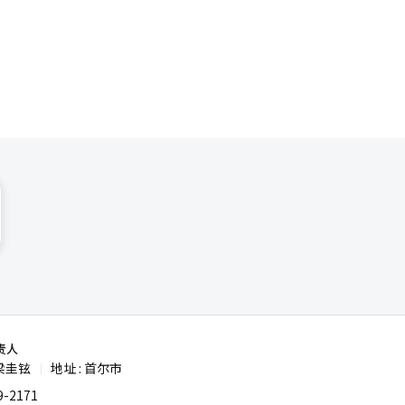
升，股市在
年期国债收
国等欧洲主
增加，给成
月前瞻市盈
李京敏表
PI的强
责人
梁圭铉
地址 : 首尔市
|
-2171