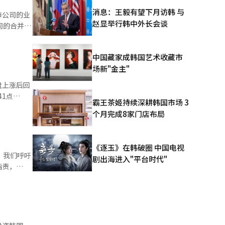
解决方案下
消息：王毅有望下月访韩 与
市公司的业
。相对而言，
赵显举行韩中外长会谈
司的合并营
为，依
车与起亚的
中国藏家成韩国艺术收藏市
韩元，分别增
在
场新"金主"
了9.55个
早盘上涨后回
销售额的
5%）、
霸王茶姬持续深耕韩国市场 3
5%。在行
个月完成8家门店布局
出现下降。
场波动加
他进一步
润为正的企
了结的抛售
代汽车
售额为84兆
《逐玉》在韩破圈 中国电视
。我们呼吁
86%和
剧出海进入"平台时代"
 本报道经
指责，
了9.23
上涨0.27
点为
任议长任期
86%）、
.19%）、
次要求国