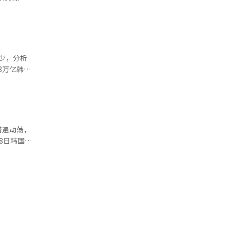
机构则净买
外国投资者
化交易将暂
个人投资者
15日，
一步下跌，
减少，分析
投资者却面
7%）等均
8万亿韩
200期货反
597万亿
。最近两个
64%），报
98万亿韩
。美国10
交易的趋
期化和国际
至8240亿
发挥了支撑
上涨
的头寸调整。
国股市将受
普遍动荡，
偿还股数为
究员韩志英
8日韩国交
5日的
市场气氛好
4%，跌至
同时，借贷
国内股市指
型半导体股
公卖空势力
可避免
15%。 与
证券业人士
斯工业平均
持续减少，
软的趋势。
，台湾加权
跌0.46%