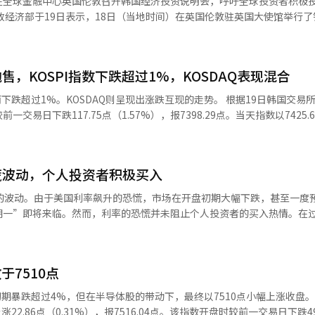
在全球金融中心英国伦敦召开韩国经济投资说明会，呼吁全球投资者积极
，阿尔特奥根（2.24%）保持上涨。 证券界分析认为，短期内的急剧上
政经济部于19日表示，18日（当地时间）在英国伦敦驻英国大使馆举行了
于对市场的分析，Kiwoom证券的研究员韩志英表示：“前一日美国股
连部长都没见到的无所获访美所带来
明会”。 此次说明会吸引了包括黑石集团、PIMCO、摩根大通资产管理
，以及美国10年期国债收益率上升的压力，以及对英伟达业绩和4月联
明政府正在全力以赴恢复尹锡悦破坏的韩国国际地位。希望他能自重。”※
产管理公司，以及法国巴黎银行、巴克莱银行、渣打银行等欧洲投资银行
均对市场产生了影响。” 他进一步指出：“相比之下，国内股市年
。
：“在AI转型时代，韩国在内存半导体、HBM（高带宽内存）、电力半导
得到充分缓解，这可能是更大的因素。同时，机器人、能源存储系统等近
，KOSPI指数下跌超过1%，KOSDAQ表现混合
的制造能力，并正在迅速转型为一个将AI应用于各个行业以提升生产力
长股的信心减弱。”※ 本报道经人工智能（AI）系统翻译与编辑。
治理结构改善、加强股东利益保护、引入股息收入分离征税特例等投资者
%。KOSDAQ则呈现出涨跌互现的走势。 根据19日韩国交易所的数据，
府成立以来，韩国综合股价指数（KOSPI）已上涨超过170%，韩国股市
前一交易日下跌117.75点（1.57%），报7398.29点。当天指数以7425.
示自韩国国债纳入全球国债指数（WGBI）以来，约109亿美元的新资金已
则净卖出7044亿韩元的股
扣是过去的词汇，而韩国溢价正逐渐成为新的现实，现在是投资韩国的黄金
子（-2.76%）、SK海力士
和高端产业为中心的成长战略，计划集中培育机器人、汽车、船舶等七大物
-2.84%）、现代汽车（-4.52%）、LG能源解决方案（-0.61%）、三星电机
块核电（SMR）等15个超创新经济项目。 外汇和资本市场改革也将持续
慌波动，个人投资者积极买入
25%）、三星生物制剂（-0.79%）等均出现下跌。相对而言，汉华航空航天
开放、建立离岸韩元结算系统、简化账户开设和结算程序等措施，提高外国
SDAQ较前一交易日上涨5.00点（0.45%），
烈的波动。由于美国利率飙升的恐慌，市场在开盘初期大幅下跌，甚至一度
的成长故事给予高度评价，称其为“非常引人入胜的叙述”，并认为韩国经
前一交易日上涨0.27点（0.02%）。 个人投资者净买入243亿韩元的股
期一”即将来临。然而，利率的恐慌并未阻止个人投资者的买入热情。在过
※ 本报道经人工智能（AI）系统翻译与编辑。
。 KOSDAQ市值较大的股票中，涨幅较大的股票占优。
32万亿韩元，18日当天又表现出超过2万亿韩元的买入势头，推动了指
 BM（1.79%）、EcoPro（0.63%）、科隆组织（3.04%）、三千堂制药
段时间，主要国家的股市普遍下跌，市场担忧情绪加剧。 当天，KOSPI
%）、HLB（2.39%）、ABL生物（3.12%）等均表现强劲。相反，彩虹机
。由于开盘初期的急剧下跌，程序卖出暂停（即“侧停”）再次被触发。随后，
59%）则表现疲软。※ 本报道经人工智能（AI）系统翻译与编辑。
于7510点
低价买入，逐渐缩小了跌幅，KOSPI最终成功反弹。 尽管指数反弹，但市
中，948只股票中仅有203只上涨，688只下跌，57只持平。尤其是跌幅超
盘初期暴跌超过4%，但在半导体股的带动下，最终以7510点小幅上涨收盘。 根据韩
幅更为显著。 尽管如此，个人投资者仍积极进行低价买入。根据韩国交易
22.86点（0.31%），报7516.04点。该指数开盘时较前一交易日下跌49