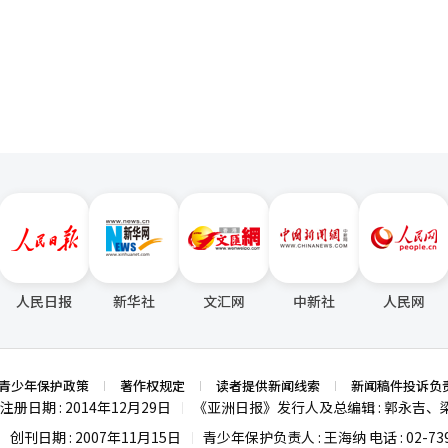
，只有KOSPI指数呈现上涨趋势。 证券界预计，由于债券收益率的急剧上
页
东战争的长期化和国际油价的上涨使得通货膨胀的担忧再次加剧，美国10
收益率超过5%。美联储的紧缩政策持续的担忧也再次浮现。英国、德国、法
区的债券收益率也呈现同步上升的趋势。 利率的上升还导致企业融资成本
以科技股为主的抛售潮。路透社指出，在美国标准普尔500指数的12个
的情况下，利率的上升进一步加剧了对股价高估的担忧。代信证券研究员
至4.6%，持续抑制风险资产的偏好，但半导体行业的低价买入推动了KOS
（AI）系统翻译与编辑。
人民日报
新华社
文汇网
中新社
人民网
青少年保护政策
著作权规定
读者提供新闻线索
新闻稿件投诉负
注册日期 : 2014年12月29日
《亚洲日报》发行人及总编辑 : 郭永吉、
|
创刊日期 : 2007年11月15日
青少年保护负责人 : 王海纳 电话 : 02-739
|
|