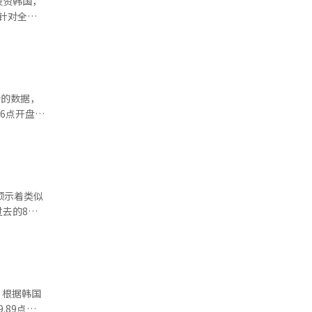
投资韩国，
针对全球
市因西部数
、富达投
邦公开市场
 本报道经
的相关人士
体和传感
期表现突出
的国家。”
友好的税制
市值排名从
66点开盘，
流入韩国市
时期。”
理AI领
推进，政
投资者的市
预示着类似
济和资本市
去的8个
数的反弹。
一度跌至
器人
三星电子和
场整体氛围
过5%的股
国
所的数据，
.89点