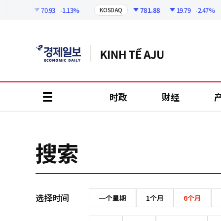
코
인
25.45
70.93
-1.13%
781.88
19.79
-2.47%
KOSDAQ
정
보
时政
财经
all
menu
搜索
选择时间
一个星期
1个月
6个月