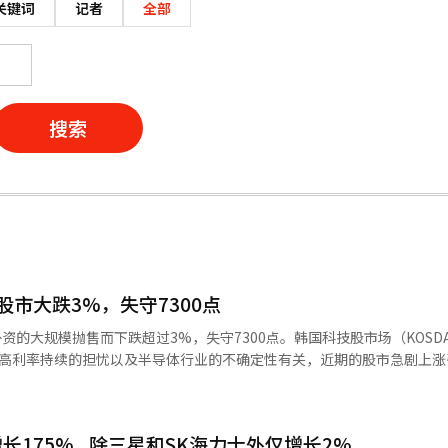
关键词
记者
全部
搜索
市大跌3%，失守7300点
外资的大规模抛售而下跌超过3%，失守7300点。韩国科技股市场（KOSD
国高利率持续的担忧以及半导体行业的不确定性有关，近期的股市急剧上涨
，报7425.66点，随后跌幅扩大，最低一度跌至7141.91点。尽管在交易后期
175%...除三星和SK海力士外仅增长2%
易日净卖出，总计抛售超过42万亿韩元的股票。 大多数市值较高的股票表现