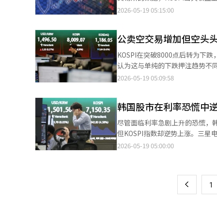
个人投资者当天在证券市场上净买
（0.67%），报7443.29点。 当天，KOSPI市场在开盘初期急剧下跌4%，并于上午9时19分触发了卖出熔断机制。 卖
2026-05-19 05:15:00
入1万3906亿韩元。 在最近的
出熔断机制是在KOSPI200
净卖出35万7303亿韩元。仅在
停5分钟。 代替证券研究员李京敏表示：“KOSPI在开盘初触发卖出熔断机制，指数一度回落至7140点，但在三星电
的低价买入力度也在加大。 然而
公卖空交易增加但空头头
子的反弹带动下，指数转为强势。半
委托交易的未偿还金额为1万53
上，个人和机构分别净买入22087亿韩
KOSPI在突破8000点后转为
反向交易的数量将增加，从而加
中，三星电子（上涨3.88%）、S
认为这与单纯的下跌押注趋势不同。
临更大的损失。代表性的反向ETF产品
上涨，而SK广场（下跌0.46%）、现
元。继5月14日的2.8383万亿
2026-05-19 05:09:58
向2X在同一时期也损失了40.
指数收于1111.09点，较前一交易
韩元，14日至15日逐渐回升。 
交易日的收益率分别为-1.7%和
1122.57点。 在KOSDAQ市场上，外国投资者净买入2372亿韩元，而个人和机构分别净卖出75亿韩元和2550亿韩
元，占总额的约70%。从5月12
年期国债利率已超过4.5%，3
元。 在市值前列的股票中，阿尔特奥根（下跌3.12%）、生态先锋（下跌0.05%）、生态先锋（下跌1.86%）、彩虹
韩国股市在利率恐慌中
势。 机构的公卖空交易也重新回升
油价上涨带来的通胀压力也加剧
机器人（下跌7.90%）、科隆组
韩元，5月15日进一步扩大至89
作用。当三星电子转为上涨时，K
尽管面临利率急剧上升的恐慌，
29.96%）则上涨。※ 本报道
然而，借贷交易的走势与一般弱市
到美国利率走势、中东局势、三星
但KOSPI指数却逆势上涨。三星
9916万股，远超成交股数（395
表示：“预计将面临宏观不确定
易所的数据，KOSPI指数收盘上涨2
2026-05-19 05:00:00
页
170.2727万亿韩元，减少约
转的关键。” 未来资产证券的
7142.71点。但在下午，半
余额也会随之增加。然而此次公
数的跌幅大幅缩小。”同时他也
表现强劲，成为市场的支撑。三星电子
一
实现利润或进行空头回补的可能
的。”※ 本报道经人工智能（A
KOSPI指数相对，全球其他股
表示：“当前的走势更像是在KO
上
1
指数下跌1.07%，标准普尔50
空头回补的局面也难以排除。”※
截至当天下午3时30分，日本日经2
指数下跌0.68%。上海B股指数下