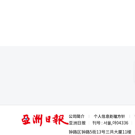
和0.35%。在主要国家的股市中
短期内将面临极大的波动性。中
益率突破4.5%，30年期国债
要国家以及日本、台湾等亚洲地
长型股票的估值带来压力，刺激了
率（PER）远高于长期平均水平
示：“美国10年期国债收益率已升
劲表现。”※ 本报道经人工智能
亚
公司简介
个人信息处理方针
洲
亚洲日报
刊号 : 서울,아04336
|
|
日
报
钟路区钟路5街13号三共大厦11楼