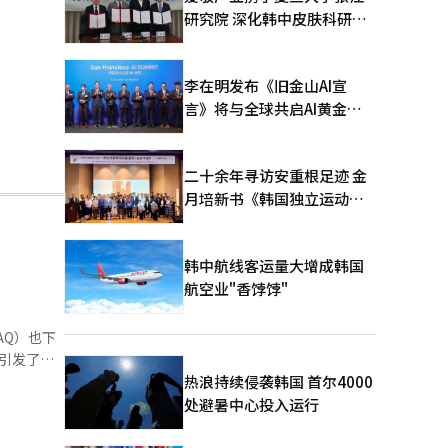
研究院 深化韩中皮肤科研合
作
李在明发布《旧金山AI宣
言》将与全球共启AI黄金时
代
二十余年寻访安重根足迹 金
月培新书《韩国独立运动圣
地：向旅顺口追问历史》出
版
韩中航线客运量大增成韩国
航空业"香饽饽"
AQ）也下
引发了获
热浪持续侵袭韩国 首尔4000
有所回升，
处避暑中心投入运行