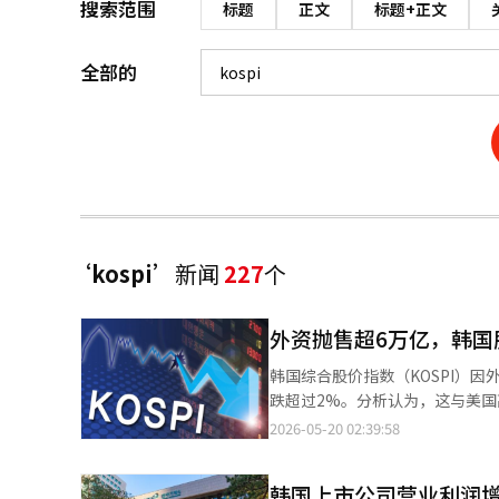
搜索范围
标题
正文
标题+正文
全部的
‘kospi’
新闻
227
个
外资抛售超6万亿，韩国股
韩国综合股价指数（KOSPI）因
跌超过2%。分析认为，这与美
利了结的抛售潮。 根据19日韩国交易所的数据，KOSPI收盘下跌244.38点（3.25%），报7271.66点。当天，指数开
2026-05-20 02:39:58
盘时下跌90.38点（1.20%）
但最终未能守住7300点。 在证券市场上，个人投资者净买入5.6298万亿韩元，而外资和机构则分别净卖出6.2623万
韩国上市公司营业利润增长
亿韩元和5277亿韩元。外资已连续9个交