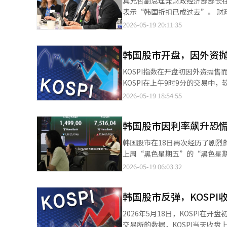
具允哲副总理兼财政经济部部长
ABL生物（-1.25%）等均在下跌。相对而言
民力量的合作。 此外，针对张东赫批评李在明总统与日本首相高市早苗的韩日会谈“意图明显”，韩病道表示：“第
表示“韩国折扣已成过去”。 财
涨导致了获利了结压力的加大。基
一大在野党的代表的认知水平真是令人失望。” 他还指出：“似乎很快就忘记了
主要投资机构的“韩国经济投资说
2026-05-19 20:11:35
据公司事件导致美国半导体股疲软
的国际羞辱。”并强调：“李在
资、瑞银资产管理等全球大型资
委员会（FOMC）会议记录发布的警惕心理等因素
人工智能（AI）系统翻译与编辑
参加。 具副总理在说明会上强调
初的暴涨所带来的过快负担尚未
韩国股市开盘，因外资抛售
器等核心供应链领域拥有世界一流
的行业的急剧下跌，表明市场对成
他还提到：“我们正在推动企业
KOSPI指数在开盘初因外资抛售而下跌超过1
改革。” 此外，他指出，自新政
KOSPI在上午9时9分的交易中，较
全球第13位上升至第7位，并表
跌幅逐渐扩大，下降90.38点（1.20%）。 个人投资者净买入6585亿韩元的股票，而外资
2026-05-19 18:54:55
场。 具副总理表示：“韩国折
票。机构投资者则净买入408亿韩元的股票。 市值较大的股票普遍表现疲软。三星电
政府还表示，将进一步加强以AI
（-1.90%）、SK Square（
域，以及石墨烯、超导体、小型模
韩国股市因利率飙升恐
（-3.10%）、斗山能源（-1.
府表示将通过外汇市场24小时
（6.03%）、HD现代重工（0.49%）则呈现上涨趋势。 同一时间，KO
韩国股市在18日再次经历了剧
场可及性。 与会者对韩国经济
报1116.09点。该指数以1111.36点开盘，较
上周“黑色星期五”的“黑色星
场在全球市场中的地位显著提升。
票，而机构和外资分别净卖出170亿韩元和112亿韩元的股票
交易日中，个人投资者净买入超过
2026-05-19 06:03:32
阿尔特基因（7.55%）、EcoPro
预计利率飙升带来的恐慌将持续一
（4.55%）、主成工程（7.74
7142.71点，跌幅超过4%
（-4.16%）、利诺工业（-0.
韩国股市反弹，KOSPI收
SK海力士等大型半导体股吸引了
依然冷淡。在当天的KOSPI市场
2026年5月18日，KOSPI在开
票多达110只，实际感受到的跌
交易所的数据，KOSPI当天收盘上涨