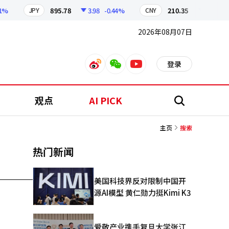
895.78
3.98
-0.44%
210.35
0.61
-0.2
JPY
CNY
2026年08月07日
登录
weibo
weixin
youtube
观点
AI PICK
搜
索
主页
搜索
热门新闻
美国科技界反对限制中国开
源AI模型 黄仁勋力挺Kimi K3
爱敬产业携手复旦大学张江