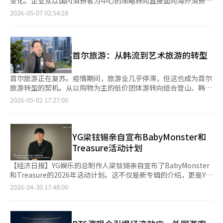
变化。企业从以国内消费者为中心的策略转向直接面向海外消费
仿佛是人们在发现早已存在于心中的旋律。 这种热度其实在上周
长官崔教振今年3月曾先后访问菲律宾和越南，并表示将持续扩大
此次活动也以K-内容为中心，支持农水产品和化妆品、消费品企业
者，特别是在K-美妆和时尚领域。 根据国家数据局的数据，去年
2026-05-07 02:54:28
已在美国佛罗里达州的坦帕市显现。坦帕并不是纽约或洛杉矶这样
对当地韩语教育的支持。 金文洙表示，海外当地正规中小学开设
的海外拓展。政府部门不仅包括文化体育观光部，还涉及产业通商
在线跨境电商交易额同比增长16.4%，达到3.0234万亿韩元。今年
的世界文化之都，人口仅40万，也不被视为K-pop的传统核心市
韩语班的数量在4年间增长超过50%，反映出韩流热潮与政府支持
资源部、中小企业部、农林畜产食品部、海洋水产部和卫生福利部
一季度，国内企业的跨境电商交易额同比增长24.4%，达到1.0599
场。然而，BTS在雷蒙德·詹姆斯体育场的三场演出全部售罄，酒
政策相结合所带来的成果。他还指出，政府财政项目中的“海外中
等多个部门共同参与。这表明韩流不再仅仅是文化现象。现在，K-
万亿韩元。这是自2021年第三季度以来，首次恢复到1万亿韩元以
店瞬间被预定一空，城市在演出期间进入了所谓的“超级碗级交通
小学韩语课程采纳支持项目”预算在2025年一度缩减，但今年再
内容在产业出口中扮演着重要角色。一部电视剧可以推动化妆品的
上。按国家来看，中国以3763亿韩元居首，其次是日本（2552亿
管制”。 更有趣的是观众席上的面孔。并不仅仅是常见的“十几
次增加，未来仍有必要持续扩大相关预算支持。
首尔旅游：从韩流到艺术旅游的转型
销售，K-POP演出可以扩大旅游消费，而对韩国美食的关注则促进
韩元）和美国（2521亿韩元）。按商品类别，化妆品（6336亿韩
岁女性粉丝”。白发苍苍的老年女性，牵着幼儿的家庭观众，拉丁
了农水产品的出口增长。如今，“K”品牌本身已成为推动消费的
元）、音像制品（1083亿韩元）、服装及时尚相关商品（938亿韩
裔、白人、黑人和亚裔的壮汉粉丝们混杂在一起。美国当地的粉丝
力量。政府和产业界正是看中了这一点。虽然内容本身的出口很重
元）位居前列。 相比之下，同期的直购交易额仅增长1.2%，达到
首尔旅游正在复苏。疫情期间，旅游业几乎停滞，但这也成为首尔
们甚至表示：“这不是偶像演唱会，而是整个城市的节日。” 为
要，但基于内容的相关产业共同进入海外市场的“共同出口效
1.9789万亿韩元。直购中，中国占比最大，达到1.2276万亿韩元。
旅游转型的契机。从以购物为主的低价团体游转向结合登山、韩
什么现在美洲大陆如此热衷于BTS和K-pop？表面上可以解释。
应”更为显著。内容产业实际上成为了制造业和消费品产业的营销
服装及时尚（7872亿韩元）、食品（4157亿韩元）、生活及汽车
流、艺术、体验、节庆和城市生活方式的旅游。首尔旅游发展基金
YouTube、TikTok和Instagram等平台时代，完美的表演和与粉
2026-05-02 17:27:00
平台。问题在于，韩国尚未在国家战略层面充分利用这一趋势。与
用品（1971亿韩元）依次排在前列。这表明随着韩流文化的扩
会代表吉基渊在疫情中上任，并首次连任。他推动了首尔灯节、城
丝不断互动的BTS特有的亲密感。然而，仅凭这些还不够。更本质
韩流的全球扩散速度相比，产业关联战略仍显得零散。活动往往由
散，全球对韩国产品的需求正在迅速恢复。 电商企业正在加速扩
市登山旅游中心、光化门夏日海滩、汝矣岛月亮节、首尔文化休息
的原因可能在于情感的共鸣。 拉丁文化本身就建立在强烈的节奏
不同部门分开进行，支持体系也常常重复。在海外，K品牌已被整
大跨境电商业务。11街计划在下月30日结束现有的“亚马逊全球
室等项目。他的目标是将首尔打造成全球前五的旅游城市，并提出
和集体热情之上。雷鬼和萨尔萨、街头节日和欢呼文化同时爆发着
体认知，而在韩国内部，内容、食品、美容和旅游政策却各自独立
商店”运营，转向跨境电商业务。中旬起将在中国京东的海外电商
了“3377战略”：吸引3000万外国游客，人均消费300万韩元，
YG梁铉锡亲自宣布BabyMonster和
悲伤与喜悦的情感。韩国流行文化同样以“兴”为中心，交织
运作。现在亟需的是对“韩流产业化”的更为精细的国家战略。K-
平台“京东全球购”开设11街专馆。订单产生后，卖家将商品送至
平均停留7天，回访率70%。吉代表认为，首尔旅游的未来竞争力
着“恨”和“兴”，节制与爆发的独特情感线与拉丁的节日文化在
Treasure活动计划
博览会不应仅仅是一次展览活动，而应成为连接海外买家和投资者
11街物流中心，其他运营由11街支持。 Gmarket通过阿里巴巴集
在于内容。虽然韩流仍是吸引力，但他计划通过艺术旅游来接替韩
惊人地相同的频率上共振。尽管语言不同，但身体对节奏的反应是
的实质性商业平台。需要建立起从合同、投资到分销网络的结构，
团的东南亚平台“Lazada”进军跨境电商市场。入驻初期已连接
流的热潮，打造类似纽约、伦敦、巴黎的城市旅游结构。吉代表强
相同的。 在此基础上，BTS的故事更为丰富。他们并不是从美国或
【经济日报】YG娱乐的总制作人梁铉锡亲自宣布了BabyMonster
而不仅仅是一次性的表演或体验活动。只有这样，韩流的经济可持
7000多家卖家和120万件商品，3月通过Lazada的销售额较两个月
调，旅游不仅是服务业，更是影响经济的高附加值产业。旅游业的
英国这样的世界文化中心出发的团队，而是从曾被视为边缘的亚洲
和Treasure的2026年活动计划。这不仅是新专辑的介绍，更是YG
续性才能得以实现。尤其是美国市场具有重要的象征意义。作为全
前增长约150%。Gmarket计划在今年内将Lazada上架商品数量
就业创造效应是制造业的4到5倍，未来应视为国家支柱产业。首尔
小国起步，走向世界的巅峰。这一故事给长期处于西方文化边缘的
在关键时刻选择迎难而上的信号。4月30日，YG通过官方博客发布
2026-04-30 17:48:00
球最大的消费市场，同时也是全球文化产业标准的制定者。如果K-
扩大至年初的2.5倍，并拓展至西亚和欧洲等地区。 物流企业与平
的核心竞争力在于其清洁、安全、友好，以及汉江和群山环绕的独
拉丁美洲大众带来了强烈的情感共鸣。人们在另一个边缘出身的成
了梁铉锡亲自讲解的2026年活动计划视频。重点是对这两个组合
内容和K-商品在美国形成一个产业生态系统，其影响力将有可能扩
台间的合作也在加速。韩进与直播电商平台Grip合作，进军日本跨
特地理优势。吉代表希望在未来10年内将首尔打造成“无所不
功故事中发现了自己的影子。因此，现在墨西哥的年轻人用韩语跟
的全力支持和资源投入。BabyMonster将于5月4日发行第三张迷
展到欧洲、中南美和中东市场。韩流的真正竞争力不再仅仅是内容
境电商市场。结合自身物流基础设施和当地网红，构建基于内容的
能”的城市。※ 本报道经人工智能（AI）系统翻译与编辑。
唱《阿里郎》的行为并非单纯的粉丝情感，而是彼此发现主流之外
你专辑，6月发布数字单曲，7月和8月依次推出收录曲的MV。制作
本身。内容同时提升产业、出口、旅游和品牌价值的“复合经济效
销售结构，旨在加强从“内容到购买”的转化。 时尚和美妆平台
情感的过程。 《阿里郎》原本是为送别离去的人而唱的歌曲。在
一张专辑的四部MV是罕见的投资。尤其是主打歌《舞蹈》的编舞