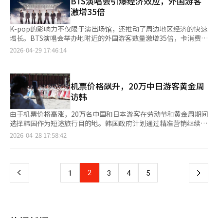
BTS演唱会引爆经济效应，外国游客
应”才是关键。韩国已经成为全球瞩目的文化强国。现在剩下的任
也加入了跨境电商竞争。Musinsa为克服信息不对称的限制，在全
殖民、战争、贫穷和离散的岁月中，韩国人唱着这首歌，表达生存
由梁铉锡亲自参与，提升了完成度。Treasure将于6月1日以新迷
激增35倍
务是如何将其精细地连接到产业竞争力上。K-博览会是展示这一潜
球商店引入了“全球评论”功能，让海外客户可以直接留下反馈。
的无奈与重新前行的决心。一个世纪前，韩国是世界文化的输入
你专辑开启“第二章”。梁铉锡表示：“Treasure在疫情期间出
力的试金石。重要的不是活动的规模，而是后续的成果。当合同、
KakaoStyle在法国试运营以K-美妆为中心的独立跨境电商平
国，模仿美国和日本的音乐，憧憬西方中心，韩语几乎是世界的边
道，经历了许多困难。”他对新专辑充满信心，称其为“最满意的
K-pop的影响力不仅限于演出场馆，还推动了周边地区经济的快速
投资和市场进入形成时，韩流才能真正超越文化现象，成为国家增
台“Fiona”，重返欧洲市场。 业内人士表示：“过去直购以价格
缘语言。 然而现在，这首歌正跨越太平洋，在地球的另一端回
作品”。这不仅提升了粉丝的期待，也暗示了这张专辑对组合的重
增长。BTS演唱会举办地附近的外国游客数量激增35倍，卡消费额
长战略的一部分。※ 本报道经人工智能（AI）系统翻译与编辑。
竞争力为主，而跨境电商则以品牌和内容竞争力为核心。随着基于
响。韩流的真正意义不在于韩国内容被输出到世界，而在于曾经太
要性。梁铉锡的亲自出面表明YG正处于变革的中心。随着
增长38倍，显示出显著的经济效应。这些游客的停留时间和消费金
2026-04-29 17:46:14
韩流文化的全球需求结构性扩大，平台间的跨境电商主导权竞争将
小太远而无人关注的一个国家的情感，如今已能震撼地球另一端人
BLACKPINK成员各自发展，YG必须证明自己在后BLACKPINK时
额均超过一般游客，使韩流旅游成为刺激内需的新突破口。◆
更加激烈。”※ 本报道经人工智能（AI）系统翻译与编辑。
们的心灵。这就是为何此次墨西哥之夜将永远铭刻在心的原因。
代的实力。BabyMonster和Treasure的成功已成为必然。作为YG
'BTS效应'席卷商圈，三天消费超3亿韩元根据文化体育观光部和韩
BTS成员杰伊霍普（左）和其他成员在6日（当地时间）墨西哥城
风格的创始人，梁铉锡的回归是最有力的举措。他的名字象征着
国观光公社的大数据分析，BTS在高阳的演出期间，日山西区大化
索卡洛广场总统府阳台向粉丝致意。BTS将在7、9、10日于墨西
YG的黄金时代。通过亲自参与制作，他旨在加强内部凝聚力，并
洞的外国游客数量达到4.8581万人，同比增加3377%。消费指标
机票价格飙升，20万中日游客黄金周
哥城GNP塞古罗斯体育场举行全场售罄的演出。/法新社=联合新闻
向粉丝和投资者传达“YG依然强大”的信心。实际上，
也大幅上升，同期外国人卡消费额从890万韩元增至3.378亿韩
访韩
网※ 本报道经人工智能（AI）系统翻译与编辑。
BabyMonster的《SHEESH》在YouTube和全球音乐榜单上取得
元，增长3699%，为当地商圈注入活力。这显示了K文化的实际影
了显著成绩，成为反弹的基础。此次宣布表明YG将以最擅长的方
响力。◆ 停留时间和消费金额均超一般游客韩流粉丝的消费力和
由于机票价格高涨，20万名中国和日本游客在劳动节和黄金周期间
式突破危机。通过压倒性的投资和梁铉锡的直接质量管理，YG计
停留时间远超一般游客。韩国文化观光研究院的调查显示，为观看
选择韩国作为短途旅行目的地。韩国政府计划通过精准营销继续推
划再次在市场上留下深刻印象。视频末尾提到的新组合计划也显示
3月21日光化门演出的外国游客平均停留8.7天，消费353万韩元，
动第一季度的旅游热潮。文化体育观光部和韩国观光公社预计，5
页
2026-04-28 17:58:42
了YG对未来的信心，不仅限于这两个组合。市场关注着YG这一强
分别为一般游客的1.4倍。高阳综合运动场的观众平均停留7.4天，
月1日前后，约有8万至9万日本游客和10万至11万中国游客将访问
有力举措的结果。※ 本报道经人工智能（AI）系统翻译与编辑。
消费291万韩元。他们不仅观看演出，还参观了龙山、明洞、东大
韩国。今年第一季度，日本和中国的访韩游客分别达到94万和145
一
门设计广场和国立现代美术馆等地，扩大了旅游路线。◆ 发掘K文
万，创下历史新高。日本家庭游客瞄准韩国，九州至釜山优惠针对
化旅游路线，推动地方旅游发展政府计划将大型韩流演出的经济效
日本黄金周（4月29日至5月6日），韩国推出了针对家庭游客的优
上
2
下
1
3
4
5
应扩展至地方旅游。6月12日至13日的BTS釜山演出将与6月1日至
惠政策，与真航空和釜山航空合作，为携带儿童的家庭提供1000
15日的“欢迎周”结合，吸引外国游客访问地方。此外，还将持续
至2000日元的机票折扣及额外5公斤行李优惠。还提供新世界免税
一
发掘包括K-pop演唱会、体验展览和电视剧拍摄地在内的韩流旅游
店和百货店的折扣券，以及济州岛史努比花园等旅游推荐。针对九
路线。文化体育观光部旅游政策室长姜正元表示：“将大型韩流演
州地区居民，推出“现在就是釜山”的特别优惠活动，提供前往釜
页
出与地方旅游内容结合是关键，我们将积极支持外国游客的地方访
山的渡轮和航班折扣。福冈将于4月30日举办“K-旅游路演”，韩