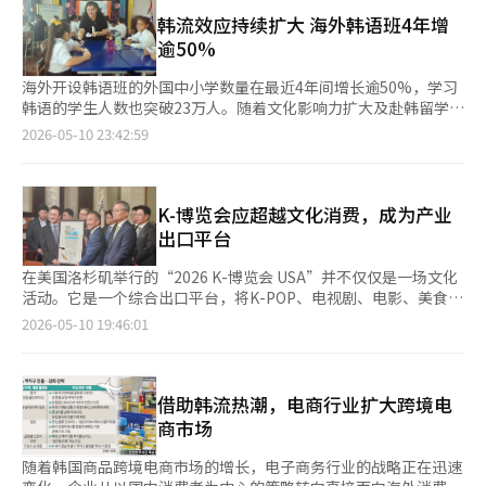
西哥城中心的索卡洛广场是权力的象征。总统府俯瞰着广场，这里
外籍游客消费快速增加，一季度外籍顾客销售额同比增长92%，其
有着革命、独立、抗议和人群的记忆，是墨西哥国家的心脏。这个
韩流效应持续扩大 海外韩语班4年增
中总店外籍销售额较去年同期翻倍，外籍销售占比提升至23%。
心脏在本周上演了一幕略显陌生的场景。 身穿紫色衣服的年轻人
逾50%
现代百货同样受益于外籍游客消费增长。今年第一季度，公司销售
开始涌向总统府前。有人在脸上画上了韩国国旗，有人用生涩的韩
额同比增长7.4%至6325亿韩元，营业利润同比增长39.7%至1358
语喊出“我爱你”。西班牙语、英语和韩语交织在一起，城市仿佛
海外开设韩语班的外国中小学数量在最近4年间增长逾50%，学习
亿韩元。其中，汝矣岛现代百货外籍销售额同比增长121%。 业内
在国家节日的前夜沸腾。最终，超过5万名观众齐声挥手欢呼，迎
韩语的学生人数也突破23万人。随着文化影响力扩大及赴韩留学需
普遍认为，随着韩流文化热度持续、韩元走弱以及外籍游客数量增
接在总统府阳台上出现的BTS和墨西哥总统克劳迪亚·谢因鲍姆。
求增加，全球韩语教育热度持续升温。 韩国国会教育委员会所属
2026-05-10 23:42:59
加，韩国百货行业增长势头有望延续。大韩商工会议所发布的
这是一幅国家元首访问时才会见到的景象。 墨西哥城在3月成为全
共同民主党议员金文洙10日从教育部获取的数据显示，截至去年年
2026年第二季度零售流通业景气展望指数显示，百货商场是唯一
球BTS音乐播放量最多的城市，过去一个月内有714,212人次在流
底，在海外当地正规小学、初中和高中开设韩语课程（包括正规课
景气指数高于基准线100的零售业态，行业景气指数由第一季度的
媒体平台上播放BTS的音乐。GNP塞古罗斯体育场的三场演出早已
程及课外课程）的学校共2777所，同比增加9.9%。相关学校数量
112升至第二季度的115。业内分析认为，外籍游客消费持续扩
售罄，当地商会预计演出将带来约18亿6000万比索（约合14亿元
从2021年的1806所增至2022年的1928所、2023年的2154所、
K-博览会应超越文化消费，成为产业
大，加之高端时尚、美妆等高附加值品类销售保持强劲增长，预计
人民币）的经济效益。然而，数字只能说明热度的大小，却无法展
2024年的2526所，并于去年进一步增至2777所，4年间累计增长
出口平台
将继续推动韩国百货行业业绩提升。
现其温度。 真正的场景在夜晚开始。7日晚，体育场的灯光熄灭
54%。 学习韩语的学生人数也持续增加。2021年为17.0563万
后，短暂的静默中，韩国传统音乐的旋律响起。数万名观众屏息凝
人，去年增至23.6089万人，4年间增长38%；仅2024年至2025年
在美国洛杉矶举行的“2026 K-博览会 USA”并不仅仅是一场文化
视舞台，瞬间，第一声节拍划破黑暗。是新歌《Hooligan》。
一年间就增加6.1%。设有韩语班的国家数量也从2021年的42个增
活动。它是一个综合出口平台，将K-POP、电视剧、电影、美食、
65,000名观众如同爆炸般同时跳起，银色的应援棒在夜空中闪烁，
至去年的47个。 仅从最近一年新增学校数量来看，乌兹别克斯坦
美容、旅游和韩语等代表韩国的内容和商品汇聚在一起，面向海外
2026-05-10 19:46:01
体育场被巨大的合唱声震撼。两个小女孩相拥而泣，壮汉粉丝们肩
增加68所，为增幅最大的国家，其后依次为斯里兰卡（43所）、
市场。韩国内容振兴院宣布，K-博览会将于23日至27日在洛杉矶
并肩高唱副歌。尽管靠近机场，飞机起降的噪音不断，但这一切都
越南（37所）、菲律宾（26所）、巴西（24所）和美国（21
举行。这是K-博览会首次在美国举办。此次活动备受关注的原因在
被人群的欢呼声淹没。 演出的高潮出现在专辑《阿里郎》中的
所）。不过，部分国家的韩语教育基础仍较薄弱，捷克、意大利、
于其地点和时机。洛杉矶是美国华人社区的中心，也是全球内容产
《Body to Body》一曲中间。舞台的热度稍微平息，最初是几个
挪威、格鲁吉亚、埃塞俄比亚、摩尔多瓦、土库曼斯坦等国家目前
业的核心地带。同时，它也是美国消费文化与亚洲内容快速交汇的
借助韩流热潮，电商行业扩大跨境电
人的声音开始唱起：“阿里郎，阿里郎，阿拉里哟……”这首歌很
仅有1所学校开设韩语班。 教育部分析认为，韩流热潮与赴韩留学
城市之一。韩国内容振兴院在洛杉矶市政厅举行的特别开幕仪式也
商市场
快如潮水般蔓延开来。“抛下我而去的你……”在墨西哥的夜空
需求增加，推动了海外韩语学习需求持续扩大。同时，韩国政府对
具有重要的象征意义。最值得关注的是K-博览会的结构。过去的韩
下，数万名年轻人用准确的韩语齐声高唱《阿里郎》。这一幕既陌
韩语班运营费用、教材普及及当地韩语教师培养的支持，以及韩国
流活动主要以表演和活动为中心，而现在则逐渐演变为通过内容连
随着韩国商品跨境电商市场的增长，电子商务行业的战略正在迅速
生又奇妙，令人感到一丝悲伤。这不仅仅是跟唱外国歌曲的氛围，
教育院在当地开展的宣传与合作，也对相关增长产生影响。教育部
接食品、化妆品、时尚、旅游和生活消费品等多个领域。实际上，