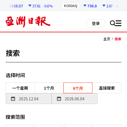
코
인
6258.57
37.81
-0.6%
798.8
2.87
-0.36%
KOSDAQ
정
보
all
登录
搜
men
索
主页
搜索
搜索
选择时间
一个星期
1个月
直接搜索
6个月
搜索范围