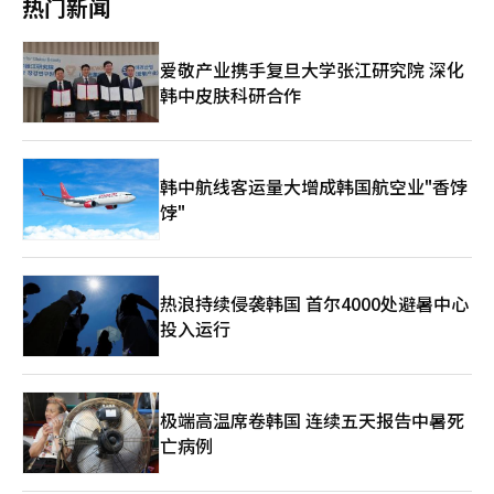
热门新闻
问转化为停留型旅游。”
流明星黄旼炫将出席，5月1日日本每日放送将播出特别节目，刺激
周末短途旅行需求。5月2日和3日，清州机场将为包机乘客举办欢
迎活动。中国游客青睐短途旅行，4艘邮轮抵韩在中国劳动节假期
爱敬产业携手复旦大学张江研究院 深化
（5月1日至5日）期间，韩国作为短途旅行目的地的吸引力显著增
韩中皮肤科研合作
强。假期期间，将有4艘邮轮停靠韩国。山东地区旅行社表示，中
韩最短航线的游客数量同比增长30%至60%。文化体育观光部在
金海机场设立欢迎展台，吸引上海至金海直航的游客，并通过抽奖
活动提供海云台“K-美容全包套餐”、广安里“海洋活动套餐”体
验券及东南部四市（釜山、蔚山、浦项、昌原）的纪念品。与香港
韩中航线客运量大增成韩国航空业"香饽
快运合作，提供香港至地方机场（金海、大邱、济州）的机票折
饽"
扣，吸引广州游客。文化体育观光部长崔辉英表示：“自2月以
来，我们每周启动旅游情况室，积极应对市场变化。尽管国际旅游
需求可能萎缩，但我们将充分利用黄金周和劳动节，保持访韩旅游
的增长势头。”
热浪持续侵袭韩国 首尔4000处避暑中心
投入运行
极端高温席卷韩国 连续五天报告中暑死
亡病例