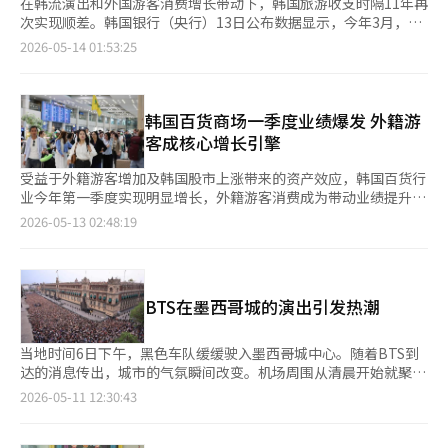
在韩流演出和外国游客消费增长带动下，韩国旅游收支时隔11年再
次实现顺差。韩国银行（央行）13日公布数据显示，今年3月，韩
国国际收支中的旅游收支实现1.4亿美元顺差，这是自2014年11月
2026-05-14 01:53:25
以来首次转正。 数据显示，3月赴韩外籍游客达到204.6万人次，
同比增长26.7%；同期韩国居民出境人数为229.4万人次，同比增
长仅4.4%。韩国文化观光研究院表示，欧美等地区游客快速增
长，是推动旅游收支改善的重要原因。 从主要客源市场来看，欧
韩国百货商场一季度业绩爆发 外籍游
洲赴韩游客同比增长39.5%，较2019年同期恢复176.8%；美国、
客成核心增长引擎
越南及中国台湾地区游客规模也已明显超过疫情前水平。 与此同
时，外籍游客消费能力持续提升。3月赴韩外籍游客人均消费为
受益于外籍游客增加及韩国股市上涨带来的资产效应，韩国百货行
1294.6美元，高于韩国居民海外人均消费水平。 韩国文化体育观
业今年第一季度实现明显增长，外籍游客消费成为带动业绩提升的
光部分析称，以防弹少年团（BTS）为代表的大型韩流演出，正在
重要动力。现代百货、乐天百货、新世界等韩国主要百货企业均创
2026-05-13 02:48:19
成为拉动外籍游客长期停留和高消费的重要动力。数据显示，3月
下历年同期最佳业绩。 韩国新世界集团12日公布财报显示，今年
光化门演出期间，外国观众平均停留8.7天，人均消费约353万韩元
第一季度合并销售额达3.2144万亿韩元（约合人民币15.3亿元），
（约合人民币1.68万元）；4月高阳演唱会期间，人均消费也达到
同比增长11.7%；营业利润为1978亿韩元，同比增长49.5%，创下
291万韩元。 除观看演出外，游客还前往明洞、东大门设计广场等
历年同期新高。其中，百货业务销售额同比增长13%至2.0257万
BTS在墨西哥城的演出引发热潮
热门景点消费，带动周边商圈客流大幅增长。韩国旅游发展局数据
亿韩元，营业利润同比增长30.7%至1410亿韩元。受韩流热潮影
显示，高阳演出期间，当地外国游客数量同比增长35倍，刷卡消费
响，新世界总店外籍游客销售额同比大增140%。 乐天百货日前公
额增长38倍。 业内预计，这一增长趋势有望延续至第二季度。4月
布财报显示，今年第一季度实现销售额3.5816万亿韩元，同比增长
当地时间6日下午，黑色车队缓缓驶入墨西哥城中心。随着BTS到
BTS高阳演唱会、5月中国“五一”假期和日本“黄金周”均持续
3.6%；营业利润达2529亿韩元，同比增长70.6%。其中，百货业
达的消息传出，城市的气氛瞬间改变。机场周围从清晨开始就聚集
推高赴韩旅游热度。韩国政府还计划结合6月BTS釜山演唱会，于6
务表现尤为突出，营业利润同比增长47.1%至1912亿韩元，销售
了大量粉丝，许多人手持紫色应援棒，守候了数小时。每当车辆移
2026-05-11 12:30:43
月初启动“欢迎周”活动，进一步吸引海外游客赴韩消费。
额同比增长8.2%至8723亿韩元，双双创下历年一季度新高。 大型
动时，手机的闪光灯和欢呼声沿着道路延伸，警察摩托车开道，保
门店成为业绩增长核心。乐天百货总店、蚕室店及釜山总店销售额
安车辆紧随其后。这是一幅外国元首访问时才会出现的场景。 墨
同比增长19%，通过快闪活动和门店升级吸引大量消费者。尤其是