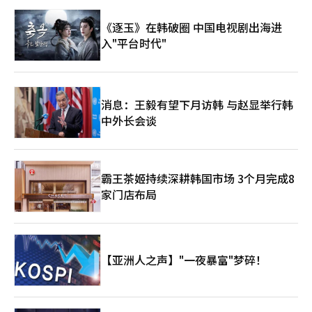
《逐玉》在韩破圈 中国电视剧出海进
入"平台时代"
消息：王毅有望下月访韩 与赵显举行韩
中外长会谈
霸王茶姬持续深耕韩国市场 3个月完成8
家门店布局
【亚洲人之声】"一夜暴富"梦碎！