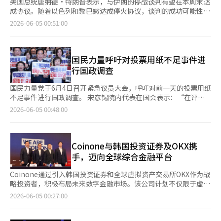
美国总统唐纳德·特朗普表示，与伊朗的停战谈判有望在本周末达
成协议。随着以色列和黎巴嫩达成停火协议，谈判的成功可能性增
加，但伊朗在该地区对其他国家的空袭仍在继续，最终协议的达成
2026-06-05 00:51:00
仍然不确定。 据《卫报》等外媒报道，特朗普总统在3日（当地时
间）签署行政命令后接受记者提问时表示，针对“伊朗攻击了科威
特，美伊之间的停火协议是否仍然有效”的问题，他回应称：“我
听说谈判进展非常顺利。” 他进一步表示：“虽然协议可能不会
国民力量呼吁对投票用纸不足事件进
达成，但如果达成，可能会在周末期间实现。”并补充道：“理论
行国政调查
上，他们已经非常接近签署文书。” 特朗普总统还提到关于伊朗
高浓缩铀处理的问题，表示“我们将在不久的将来获得它”，并
国民力量党于6月4日召开紧急议员大会，呼吁对前一天的投票用纸
称“根据目前的情况，我们已经与他们（伊朗）达成了共同获取和
不足事件进行国政调查。 宋彦锡院内代表在国会表示：“在评估
销毁的协议。”他还表示，一旦与伊朗签署停战谅解备忘录
和整理6·3地方选举最终结果之前，发生了无法为选举画上句号的
2026-06-05 00:48:00
（MOU），霍尔木兹海峡将立即开放。 美国国务卿马克·鲁比奥
重大事件。” 在大会前，议员们举着写有“投票用纸不足，彻底
指出，目前伊朗的高浓缩铀储备处理是停战谈判的核心，并表示相
调查真相”和“严惩中央选举管理委员会负责人”的标语，呼
关的最终谈判正在进行中。他表示：“在（双方）交换的文书中，
喊“彻底调查投票用纸不足事件”和“严惩导致选举失误的责任
这个问题得到了明确的处理”，但“截至今天早上，我们仍未收到
人”。 宋院内代表随后提到投票用纸不足事件的争议，称“昨天
Coinone与韩国投资证券及OKX携
他们（指挥）系统的最终批准。” 鲁比奥还强调，这次停战谈判
选举管理委员会匆忙重新印刷并运送投票用纸，这本身就可能违反
手，迈向全球综合金融平台
应以伊朗开放霍尔木兹海峡、美国解除对伊朗的海上封锁、伊朗处
公职选举法。此外，印刷并运送投票用纸的行为也可能违反相关法
理高浓缩铀及限制铀浓缩项目、部分制裁的互换为基础。 以色列
规。”他补充道：“在运送过程中，是否‘正常管理’也存在实质
Coinone通过引入韩国投资证券和全球虚拟资产交易所OKX作为战
与黎巴嫩在美国调解下达成停火协议 在此背景下，以色列和黎巴
性问题。” 他特别指出：“投票时间延长至晚上10点，但已经在6
略投资者，积极布局未来数字金融市场。该公司计划不仅限于虚拟
嫩在美国的调解下达成了停火协议，为美伊谈判带来了积极信号。
点公布了出口调查结果，并且在某些地区开始了计票。如果在晚上
资产交易所，还将拓展至代币证券（STO）和稳定币等下一代数字
2026-06-05 00:27:00
美国国务院当天宣布，以色列和黎巴嫩已同意停火执行协议。路透
10点投票的人在投票时已经看到出口调查和初步计票结果，这将直
资产市场，成为综合金融平台。 车明勋在6月4日于首尔汝矣岛
社和美联社报道称，双方在2日至3日于华盛顿特区举行的第四轮高
接违反公职选举法第108条关于投票日前5天的民意调查禁令。”
Coinone总部举行的联合记者会上表示：“此次投资不仅是财务投
级别三方谈判后发布了联合声明，达成了停火执行协议。 根据联
因此，国民力量党正式提出五项要求。宋院内代表呼吁选举管理委