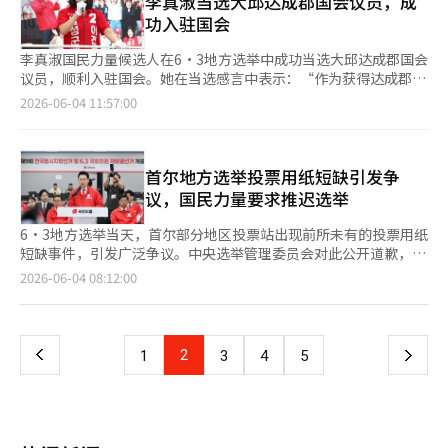
李真淑当选大邱达成郡国会议员，成
防止洪水泛滥，至今仍在使用。 何庭波说：“在没有电力、牛顿
重建，控制李在明政府的失控，为韩国的平衡做出贡献。”而民主
功入驻国会
定律和机械设备的恶劣环境下，都江堰得以完成，今天华为工程师
党候选人河正宇则以41.24%的得票率未能成功入院。 与此同时，
没有理由找不到解决方案。”实际上，华为在应对美国制裁时，通
赵候选人在平泽的得票率为27.44%，未能成功当选。在平泽，曾
李真淑国民力量候选人在6·3地方选举中成功当选大邱达成郡国会
过半导体工艺设计、封装、系统架构和软件优化等方面寻找新的替
任三届的国民力量候选人柳义东以34.59%的得票率当选已成定
议员，顺利入驻国会。她在当选感言中表示：“作为获得达成郡民
代方案。这正是“都江堰的智慧”，如果无法阻挡河流，就改变水
局。 赵候选人所参选的平泽是五人竞争的混战局面。除了赵候选
选择的国会议员，我将全力以赴守护自由的韩国。” 根据中央选
2026-06-04 11:57:00
流的方向。 这样的解决方案并非一朝一夕之功。华为仅在去年就
人外，还有进步党候选人金在妍、自由与创新候选人黄教安、民主
举管理委员会的数据，李真淑在大邱达成郡国会议员补选中获得
投入了1923亿元人民币（约合42万亿韩元）用于研发。在过去十
党候选人金勇南、国民力量候选人柳义东参与竞争。选举期间提到
62.91%的选票，击败了获得37.08%选票的民主党候选人朴亨龙。
年中，累计投资超过1.38万亿元人民币。即使在美国制裁最严厉的
的单一化最终未能实现。赵候选人在前一天的高德洞集中拉票现场
该地区因秋庆浩大邱市长候选人参选而举行补选。 李真淑曾是
时期，华为也没有减少技术投资。 这背后是华为特有的危机意
表示：“现在有投票权的市民们，请通过投票实现单一化。如果您
MBC记者，并在尹锡悦政府期间担任过广播通信委员会委员长。虽
首尔地方选举投票用纸短缺引发争
识。2001年初，创始人任正非在内部媒体上发表了《华为的冬
能让我成为压倒性的第一，我将以此力量主导整个民主进步阵营的
然因民主党主导的弹劾提案而暂停职务，但在宪法法院的驳回决定
议，国民力量要求推迟选举
天》一文。当时华为正处于快速发展的阶段，但他警告说：“现在
团结与整合。”但最终未能如愿。 韩候选人参选的釜山北甲，民
后恢复了职务。在此次地方选举中，她曾挑战大邱市长选举，但在
是春天，但冬天不远了。”这是在最辉煌的时候也要为危机做好准
主党候选人河正宇是一位政治新人。河候选人在前一天的最终拉票
党内提名过程中被排除。随后她曾暗示无党派参选，但最终宣布不
6·3地方选举当天，首尔部分地区投票站出现前所未有的投票用纸
备的信息。正是这种意识使华为能够度过2008年全球金融危机和
现场表示：“我将与全罗南道候选人全在秀一起引领釜山的发展。
参选，获得了达成郡补选的单一提名。 在当选感言中，她表
短缺事件，引发广泛争议。中央选举管理委员会对此公开道歉，国
自2019年以来持续的美国全面制裁。如今，在中国企业界，“华
如果李在明、全在秀、河正宇的北区发展无敌舰队出航，釜山将超
示：“我不会忘记选举期间郡民们的殷切呼声，‘要坚定不移地向
民力量则强烈反对，要求停止开票并推迟选举。 中央选举管理委
页
2026-06-04 08:12:00
为的冬天”被视为必读之作。 最近，随着人工智能热潮的兴起，
越韩国第二大城市，成长为全球最佳海洋城市。” 特别是在选举
前进’。我将竭尽全力实现达成郡更大的飞跃与发展。”※ 本报
员会秘书长许哲勋当天召开紧急简报，表示：“我们深感对损害公
韩国半导体产业也迎来了繁荣。然而，半导体产业的周期总是反
前夕，民调结果显示两位候选人处于极其接近的状态，双方对这两
道经人工智能（AI）系统翻译与编辑。
众对公正选举管理信任的责任，深表歉意，并将立即准确查明原因
一
复。今天的繁荣并不保证明天的繁荣。未来，另一个冬天终将来
位候选人的制衡也十分激烈。民主党领导层在上个月30日的提前投
和问题，制定防范再发生的对策。” 根据选举管理委员会的公
临。届时，我们能否像梅花一样坚韧？能否发挥都江堰的智慧？
票最后一天在平泽召开了首次现场会议，开始对赵候选人进行最后
告，截至当天18时20分，首尔市内共有14个投票站因投票用纸短
※ 本报道经人工智能（AI）系统翻译与编辑。
上
2
下
1
3
4
5
的制衡。赵胜来秘书长在金勇南候选人的选举阵营中针对赵候选人
缺而导致投票中断或延迟。具体包括松坡区的加乐2洞、蚕室2洞、
表示：“假冒的民主党候选人正在迷惑人们，仿佛是真正的候选
蚕室4洞、蚕室7洞、文井2洞，江南区的清潭洞，以及广津区的九
一
人。请投票给真正的民主党候选人金候选人。” 尤其是针对韩候
宜3洞。 国民力量对此表示强烈批评，要求停止开票并重新选举。
选人支持率的上升，双方的攻势也加大。民主党代表郑青来在上个
张东赫在汝矣岛中央党部的开票情况室召开简报会，称：“此次首
月28日参加《金御俊的谦逊是困难的新闻工厂》节目时，针对韩候
页
尔市选举是污染选举，污染选举无效。”他呼吁：“现在就应立即