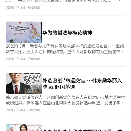
表示，除非美军出现伤亡，否则不会重新启动与伊朗的全面战争。
示：“未能夺回首尔令人遗憾，但感谢国民扑灭内乱余火。” 郑
是成为全球综合数字金融平台。”※ 本报道经人工智能（AI）系统
景的记者角色将变得更加重要。” 这与大会首日开幕演讲中苏尔
该暂停全国所有的开票。” 张代表还指出：“由于首尔出现投票
《华尔街日报》报道称，特朗普总统最近向顾问表示，如果伊朗的
代表于4日在国会召开记者会时表示：“感谢大家选出了与李在明
2026-06-04 19:48:00
翻译与编辑。
兹伯格主席的观点相呼应。 苏尔兹伯格主席强调：“人们所知道
用纸不足，截止时间后仍进行投票，并且在开票直播后投票仍在继
攻击导致美军伤亡，他将考虑结束停火。这表明，特朗普总统愿意
政府携手共事的优秀地方干部。”他强调：“民主党将积极支持李
的重要事实最终来自于新闻的独特报道，即使生成型AI发展，现场
续，因此整个选举应当无效。”他呼吁进行重投。 对此，赵总长
在中东避免更大冲突的情况下，冒几周或几个月的小规模冲突的风
在明政府和地方政府，实现韩国国家的正常化，开启真正的地方主
报道和挖掘新事实的新闻角色是无法被替代的。” 他批评AI公司在
在前一天的开票情况室中对记者表示：“国民力量所主张的开票中
险。 此外，美国内部关于战争权力的制约行动正在加速。根据美
导增长时代。”同时，他表示：“民主党将以统一的声音全力支持
利用媒体内容作为学习数据时未给予合理的报酬，并表示：“AI同
断和重投要求没有回应的必要。” 他进一步解释：“与此问题无
联社等报道，美国众议院当天在全体会议上以215票赞成、208票
李在明政府的成功。” 他还指出：“国家的主人是国民，党的主
样是在新闻生产的信息基础上运作的。” 本次大会上提到的一个
华为的韬法与梅花精神
关的是，许多首尔市民已经完成投票，投票已结束并封存后转移至
反对通过了一项民主党主导的决议，旨在限制特朗普总统在没有国
人是党员。”并表示：“将更加开放符合国民主权时代的党员主权
重要概念是“流动内容（Liquid Content）”。这一模型是指一个
开票所进行开票。” 与此同时，首尔市长选举在开票13小时后，
会批准的情况下对伊朗的军事行动权力。 该决议要求特朗普总统
时代。我们将以谦逊的态度，弥补此次选举胜利中的不足。” 另
报道成果可以以文章、视频、音频、摘要等多种形式重组，根据读
国民力量候选人吴世勋逆转胜出，成为历史上首位连任五届的首尔
在不涉及美国及其盟友、合作伙伴国家面临“迫在眉睫的攻
一方面，民主党在此次地方选举中赢得了16个大区首长职位中的
2023年3月，我曾参加华为在深圳总部举行的业绩发布会。与业绩
者的情况和需求进行传递。新闻正在向着不再等待读者主动寻找，
市长。※ 本报道经人工智能（AI）系统翻译与编辑。
击”时，撤回参与对伊朗敌对行动的美军。※ 本报道经人工智能
12个。在输掉的4个地区中，除了庆北外，3个地区的竞争也相当
数字相比，更引人注目的是梅花。整个会场都以梅花为主题装饰。
而是根据读者的需求提供多样化形式的方向演变。 实际上，全球
（AI）系统翻译与编辑。
激烈。特别是，民主党候选人郑元午在开票13小时后被首尔市长候
梅花的花语是坚韧与高贵。华为首席执行官徐直军提到“梅花香自
2026-06-04 17:00:00
主要媒体正在将AI作为重新设计读者体验的工具，而不仅仅是简单
选人吴世勋逆转。补选中，民主党在14个选区中保住了9个。※ 本
苦寒来”，似乎传达出华为战胜美国严厉制裁的坚定决心。然而，
的工作自动化工具。个性化新闻推荐、将文章档案转化为互动服
报道经人工智能（AI）系统翻译与编辑。
记者心中始终有一个疑问：“华为真的能突破美国的制裁吗？”
务，或将一篇文章以多种格式重新加工，以便读者以其所需的方式
三年过去了，这个疑问似乎逐渐平息。最近，华为公布的所谓“韬
进行消费的实验正在进行中。 虽然技术迅速变化，但读者所寻求
的法则”就像在严寒中绽放的梅花。尽管受到美国制裁，无法获得
补选激战 '命运交错'…韩东勋华丽入
的仍然是可靠的信息和媒体直接挖掘的事实。AI可以改变新闻的制
先进的极紫外光（EUV）光刻设备，华为却提出了提升芯片性能的
院 vs 赵国落选
作方式，但无法替代新闻存在的根本原因。 虽然新闻传递给读者
新半导体工艺方向。 “韬的法则”核心在于不再依赖于将晶体管
的方式在变化，但在现场发现新事实并进行验证的新闻价值依然存
做得更小以提高性能的“摩尔定律”，而是优化芯片内部电路和数
韩东勋无党派候选人与赵国创新党的候选人在此次6·3地方选举中
在。这是本次大会传递的核心信息。
据传输结构，重点减少信号传递时间。“韬”这个词来源于物理学
成绩迥异。韩候选人在釜山北甲国会议员补选中当选，发出了华丽
中表示电信号传递时间的常数“τ”。“韬的法则”是华为半导体
复出的信号。相反，赵候选人的国会复归计划落空，二人未来的去
2026-06-04 12:09:00
设计部门海思的总裁何庭波的作品。在华为内部，这一法则也被称
向备受关注。 根据4日凌晨2时的中央选举管理委员会数据显示，
为“何的法则”。 何庭波表示，每当面对美国制裁带来的挫折
韩候选人在釜山北甲国会议员补选中以42.99%的得票率当选。韩
时，他就会想到“都江堰”。都江堰是2300多年前建成的世界上
候选人在当选确认后表示：“感谢北区伟大的市民们为北区的未来
最古老的中国古代水利灌溉设施。它通过科学设计改变水流方向，
和保守重建开辟了历史性的胜利之路。我将致力于北区发展、保守