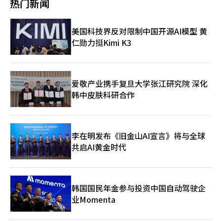
热门新闻
选人的表现表示这是“一种错觉现象”，并开始进行制衡。朴敏植
停止开票，直到查明真相。” 张东赫还对选举管理委员会表示将
候选人也对韩候选人的支持率表示：“我几乎每天都能感受到其中
采取法律行动。他表示：“我们在等待晚上9时选举管理委员会的
的巨大泡沫。”朴候选人批评道：“韩候选人为了政治野心，会将
立场发布，但没有得到任何令人信服的解释。”他强调：“选举管
美国科技界反对限制中国开源AI模型 黄
北区当作一次性火柴来使用并抛弃。” 因此，韩候选人的当选与
理委员会必须发布公众能够理解的解释，并承担相应的法律责
赵候选人的落选将引发的政局变化备受关注。韩候选人已预告将重
仁勋力挺Kimi K3
任。” 当被问及如果选举管理委员会强行开票是否会申请停止开
返国民力量。韩候选人在1日的釜山选举办公室记者会上表
票的临时禁令时，张东赫表示：“如果现在申请禁令，选举管理委
示：“我虽然经历了波涛汹涌的政治生涯，但从未妥协过自己的信
员会不停止开票而继续进行，那么申请就没有意义。因此，选举管
念。我曾承诺在被张东赫当权派不公正地开除的那一天，我一定会
理委员会应首先自行停止开票。” 国民力量的院内代表宋彦锡也
回来，我会遵守这个承诺。” 相反，赵候选人的落选使得创新党
主张推迟选举。他在记者会上表示：“依据公职选举法第196条，
爱敬产业携手复旦大学张江研究院 深化
的国会地位变得不明朗。赵候选人此前曾表示将正式启动与民主党
正式要求推迟选举，明确指出首尔的选举无法继续进行。” 他还
韩中皮肤科研合作
的合并讨论。然而，民主党对此表示赵候选人的当选与合并无关，
表示：“在紧急调运投票用纸的过程中，是否进行了正常的投票用
因此前景并不乐观。民主党最高委员黄明善在上个月30日的总部会
纸管理令人怀疑。”他担忧：“随着18时后投票的继续，出口调查
议上明确表示：“作为最高委员，我要明确表示，选举后我并不考
结果可能会影响投票。” 同时，他也暗示了重新选举的可能性。
虑民主党与创新党的合并。”※ 本报道经人工智能（AI）系统翻译
宋彦锡提到：“去年德国柏林地方选举中，德国宪法法院因选举管
与编辑。
李在明发布《旧金山AI宣言》将与全球
理机构的全面失职妨碍了投票权的行使，并扭曲了选举结果，宣布
共启AI黄金时代
选举无效并命令重新投票。” 国民力量领导层也表示将积极应
对。新东旭公正选举安心投票委员会委员长前往京畿道果川市的中
央选举管理委员会抗议，表示：“我们认为这是非常严重的情
况。”秘书长郑熙勇表示：“对此无法不感到愤慨。”并批评
道：“我们绝不会对之前总统投票用纸公开争议和投票用纸短缺事
韩国国民年金参与投资中国自动驾驶企
件置之不理。”首尔市党委员会主席裴贤珍在国会召开记者会，表
业Momenta
示：“这不仅是简单的失误，而是选举管理基本系统完全崩溃的证
据，损害了民主的根基。” 与此同时，当天在包括松坡区在内的