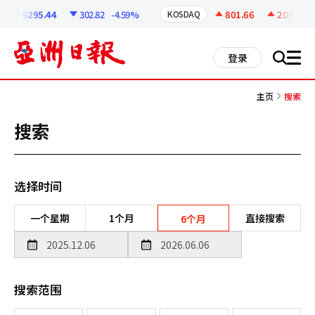
코
인
6295.44
302.82
-4.59%
801.66
2.07
+0.2
KOSDAQ
정
보
all
登录
搜
men
索
主页
搜索
搜索
选择时间
一个星期
1个月
直接搜索
6个月
搜索范围