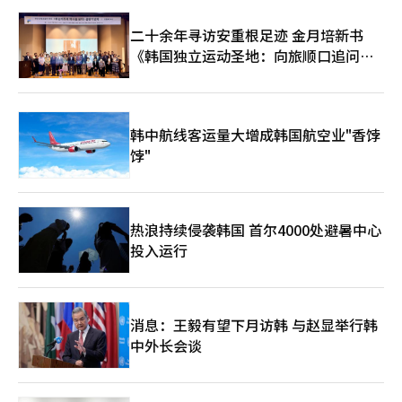
首尔市部分投票站，因投票用纸短缺，选民们出现了等待或投票暂
时中断的情况。出席选举管理委员会记者会的选举一局局长李相能
二十余年寻访安重根足迹 金月培新书
表示：“松坡区的投票用纸印刷量仅为全部选民数的50%。”他指
《韩国独立运动圣地：向旅顺口追问历
出：“根据情况，特定投票区的投票率可能较高或提前投票率非常
低，导致用纸短缺。” 他补充道：“松坡区共有146个投票站，因
史》出版
此部分投票区的选民人数超过预期，导致投票用纸短缺。”因此，
位于蚕室7洞的第二投票站的投票时间延长至当天晚上10时。
韩中航线客运量大增成韩国航空业"香饽
饽"
热浪持续侵袭韩国 首尔4000处避暑中心
投入运行
消息：王毅有望下月访韩 与赵显举行韩
中外长会谈