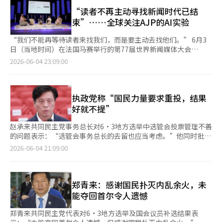
资，更是为数字资产行业在大众和监管机构中建立信任的基础。我
合声明，此次协议的条件是黎巴嫩境内亲伊朗武装派别真主党的全
员会对三大犯罪行为进行自查，并要求中央选举管理委员会秘书长
们将超越虚拟资产交易所，成长为区块链基础上的综合金融公
“读者不再主动寻找新闻时代已结
面停止攻击，以及在黎巴嫩南部利塔尼地区撤回所有真主党人员。
和首尔市选举委员会主席立即辞职。同时，他还要求针对执政党进
司。” 此前，韩国投资证券和OKX Ventures分别获得Coinone
束”……全球关注AJP的AI实验
双方还决定在美国的指导下，迅速推进黎巴嫩军队独占控制权的示
行紧急国政调查，并加强对选举管理程序和规定的制度性监管。
20%的股份，成为其第三大股东，车明勋持股30.36%，Com2us
范区的设立。 此外，以色列和黎巴嫩还决定在6月22日的周内恢复
他对本次地方选举结果表示：“人民确实以一种微妙的方式，给出
控股持股24.54%。车明勋表示：“新股东将参与董事会，共同讨
“我们不能再等待读者来找我们，而是要主动去找他们。” 6月3
政治与安全谈判，以期达成全面协议。美国将在此期间继续促进双
了实现最低限度制衡与平衡的答案和方向，以便未来政治能够走上
论重大决策，但由于我仍持有超过30%的股份，管理的连续性和稳
日（当地时间）在法国马赛举行的第77届世界新闻媒体大会
方的沟通。 如果黎巴嫩前线的紧张局势得到缓解，可能会对伊朗
正轨。” 最后，他对李在明总统表示：“通过此次选举过程，确
定性得以保障。” 韩国投资证券强调此次投资是战略投资（SI），
（World News Media Congress）上，来自60多个国家的1000多
2026-06-04 23:09:00
与美国之间的停战谈判产生积极影响。此前，伊朗将黎巴嫩的停火
认了您是一个分裂国民的总统，而不是团结国民的总统，您只为一
而非单纯的财务投资（FI）。韩国投资证券代表金成焕指出：“随
名记者和媒体高管齐聚一堂。纽约时报（NYT）主席兼出版人A.G.
问题与谈判条件联系在一起，因此此次协议被认为是改善美伊谈判
半的国民服务，而非所有国民。我不明白为何在如此严重的问题上
着代币证券和稳定币等数字资产的制度化，市场将从单纯的交易竞
苏尔兹伯格（A. G. Sulzberger）、英国《卫报》编辑凯瑟琳·维
环境的一个因素。 伊朗持续对科威特和巴林等地区国家进行空袭
保持沉默。” 在大会结束后，中央选举对策委员会发言人朴忠权
争转向新的金融服务中心。我们决定进行战略投资，以抢占连接传
纳（Katharine Viner）以及欧洲主要媒体高管等人共同探讨了在
然而，伊朗对美军基地及科威特、巴林等中东地区国家的空袭仍在
对记者表示：“我们将向选举管理委员会请求至少提供关于此次事
统金融与虚拟资产的枢纽。” 关于选择Coinone而非更大规模的
AI时代新闻业的生存策略。 在韩国，唯一受邀发言的是亚洲媒体集
执政党称“国民力量要求重投，结果
持续，显示出其强硬态度，最终协议的达成仍然不确定。 早前，
件如何发生的详细资料，以便向国民解释。”他还表示：“国民力
虚拟资产交易所如Upbit和Bithumb，金成焕表示：“我们并非仅
团英文新闻通讯社AJP的徐惠胜编辑部主任。AI成为本次大会的核
好就不提”
伊朗伊斯兰革命卫队（IRGC）表示，针对伊朗油轮和盖什姆岛通
量党将继续追究责任，推动选举系统的改革。” 另外，关于张东
仅关注交易量或市场份额，Coinone自成立以来没有发生过一次安
心议题，AJP的发言被视为展示AI时代新闻新可能性的案例。 徐主
信塔的袭击，已对科威特的美军基地和巴林的美海军第五舰队基地
赫代表当天未能出席大会的情况，他表示：“我了解到他因健康原
全事故，且拥有经过验证的区块链基础设施。” OKX计划为
任在“AI如何改变新闻体验”会议上介绍了利用AI进行多语言新闻
赵承来共同民主党事务总长对6·3地方选举中选管会投票管理不善
进行了攻击。科威特国防部表示，仅在当天凌晨就击落了伊朗发射
因未能出席。”※ 本报道经人工智能（AI）系统翻译与编辑。
Coinone提供全球基础设施和技术支持。OKX创始人兼CEO星许表
生产和全球读者扩展的战略。 他将AJP的身份定义为“用英语讲述
的问题表示：“选管会事务总长的去留也应当考虑。”他同时批评
的13枚弹道导弹和17架无人机。科威特国际机场等民用基础设施
示：“我们将基于13年来运营全球交易所积累的技术、安全和风险
亚洲故事”，并提出了AI时代英语新闻通讯社的新角色。徐主任表
国民力量提出重投的要求，强调：“希望在选举最后阶段，借助有
也遭受了相当大的物质损失，传出有1名印度居民遇难，多人受伤
2026-06-04 21:09:00
管理经验，支持Coinone成长为一个更加安全和受信赖的平台。”
示：“我们发现了作为通讯社的角色，就是用AI最能理解的语言传
利局面来模糊问题的低级政治不要再出现。” 赵总长在当天国会
的消息。 对此，伊朗最高领导人哈梅内伊的军事顾问穆赫辛·雷
现有主要股东Com2us控股在此次融资过程中发挥了桥梁作用。
递亚洲的故事。” 亚洲媒体集团以韩语、英语、中文、日语和越
举行的郑青来代表记者见面会后与记者交谈时表示：“有人必须为
扎伊在社交媒体“推特”上表示：“历史是不可逆转的，侵略者将
Com2us控股董事长宋炳俊表示：“为了应对快速变化的数字金融
南语等五种语言发布内容。AJP是这一多语言战略的核心英语新闻
此承担责任，我会追究责任。选举结束后不会不了了之。”他还提
受到惩罚”，并称“对所有射击和攻击的回应将是导弹和无人机的
环境，我们与Coinone共同重新设计了股东结构。韩国投资证券的
通讯社。 徐主任解释说，AJP将AI作为设计新闻生产和分发体系的
到：“国民力量对这一问题提出了开票中断和重投的要求，但我认
郑青来：感谢国民扑灭内乱余火，未
轰炸。” 伊朗外长阿巴斯·阿拉格奇也在推特上表示：“我们的
金融专业性与OKX的全球网络结合，为Coinone的进一步发展奠定
起点。在生成型AI改变新闻生产和分发方式的环境中，AJP将AI作
为他们在结果变好时就不会再提这些。” 此前一天，选举过程中
军队正在对美国攻击民用船只和违反停火的地区进行自卫性攻
能夺回首尔令人遗憾
了基础。” Coinone对此次各领域顶尖企业的合作给予了高度重
为内容扩展平台，而非简单的翻译工具，从而建立了与传统媒体不
在松坡区等地出现了投票用纸不足的情况，导致投票短暂中断，成
击”，为科威特和巴林的空袭辩护。 因此，观察伊朗在以色列与
视。车明勋表示：“我们将构建一个结合传统金融信任、全球技术
同的模式。 他表示：“我们的目标不是成为善用AI的记者，而是成
为前所未有的事件。 对此，国民力量代表张东赫在抗议访问选管
黎巴嫩停火后是否会改变态度备受关注。 与此同时，特朗普总统
郑青来共同民主党代表对6·3地方选举及国会议员补选结果表
能力及内容和信息技术（IT）实力的数字金融生态系统，长期目标
为AI能够学习和跟随的记者。随着技术的发展，现场报道和解读背
会时表示：“在全国范围内类似情况发生的数量尚未掌握之前，应