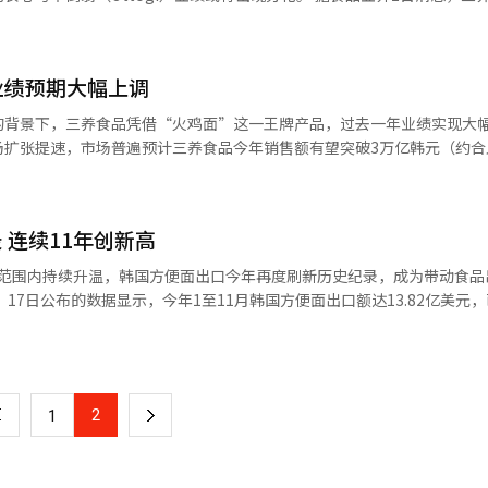
贝甜和多乐之日近期相继宣布下调部分面包及蛋糕价格，其中部分蛋糕产
的降价导致利润下降，2023年7月降价时，农心的营业利润率从5-6%降
进一步提升。未来，除火鸡面外，公司旗下其他品牌在华的增长潜力同样
人民币13.7亿元），达2.3518万亿韩元，营业利润为5239亿韩元，分
7元）。市场普遍认为，这是企业对政府稳定物价政策的回应。 此外，韩国公平
升，但仍未恢复到之前水平。食品行业部分人士认为，这次会议可能会改变
，也将为品牌传播和消费者沟通开辟更广阔的空间。
署“价格上调事前告知协议”，要求企业在上调价格前提前向社会公布相关
企业也不得不考虑这一点。过去的例子支持这一观点。2023年7月，时
售额首次突破1万亿韩元，仅用两年时间规模实现翻番；营业利润从约1400
节目中提到国际面粉价格下降后，方便面价格需要下调，行业迅速响应。
业绩预期大幅上调
度，可在3月底提交事业报
价上涨带来的整体成本压力影响，相关企业态度仍较为谨慎。 一位大型食品企
将15种产品平均降价5.0%，三养食品将12种产品平均降价4.7%。食品行业
布业绩，主要源于销售额与利润出现大幅变动。按照相关规定，若销售额
等外部变量波动较大，仅依据部分原材料价格下降就下调产品价格并不现
的背景下，三养食品凭借“火鸡面”这一王牌产品，过去一年业绩实现大
争对手也很难不跟随。此外，农业食品部在与四大方便面公司会议前，于3
15%），需在股东大会召开6周前公布业绩。在此背景下，市场普遍认为
然行业内已形成“降价或至少保持价格稳定”的政策氛围，但在成本压力
扩张提速，市场普遍预计三养食品今年销售额有望突破3万亿韩元（约合人
ajo Daerim等主要食用油企业举行了物价稳定会议。农业食品部表示，正
心去年销售额预计为3.5207万亿韩元，营
重作用下，韩国食
物价特别管理工作组。※ 本报道经人工智能（AI）系统翻译与编辑。
增长2.4%和16.2%。为强化海外布局，农心去年邀请女团aespa担任“
未来食品价格走势仍存在不确定性。
润的预测分别为2.34万亿韩元和4998亿韩元，而最新预测已分别上调至2.
）人气动画电影《K-POP猎魔女团》展开合作，持续提升国际品牌影响力。 相比之
.71%和41.7%。同期，2027年销售额和营业利润预测值也分别上调27.8
迷。市场预计去年销售额为3.6855万亿韩元，同比增长4.2%，但营
 连续11年创新高
1至11月韩国方便面出口额达13.82亿美元，同比增长21.4%。业内普
全球范围内持续升温，韩国方便面出口今年再度刷新历史纪录，成为带动食品
情况下，尽管公司通过向仁川国际机场供应方便面、邀请防弹少年团（BT
比大增50%，达到5105亿韩
成本上升及促销费用增加，盈利能力仍不理想。 业内人士指出，当前业绩
销售总额的81%。截至去年第三季度，累计海外销售额已达1.37万亿韩
面将连续第11年创下年度出口新高。 十年前，韩国方便面在海外的主要
节奏的不同。随着韩国方便面加速进军海外市场，今年业绩也将取决于各
）；累计营业利润为3850亿韩元，同样超过2023年全年（3446亿韩元）。 分析
年出口额仅为2.19亿美元。随着社交媒体与视频平台传播力度的加大，韩国
增强了市场信心。2022年，中国及亚洲市场占三养食品海外销售的70%
长了6倍以上。 分析认为，韩国方便面的走红不仅得益于韩国
场比重已降至48%，美洲和欧洲则提升至46%。 三养食品相关负责人表
热度相互推动。火鸡面辣味挑战视频在社交媒体上风靡一时，K-POP和
率已达90%，在完成中西部开市客（Costco）入驻后，正向东部地区
2
下
1
费群体的生活方式。 其中，“辣味”被视为韩国方便面的核心特
已进入荷兰阿尔伯特海恩（Albert Heijn）、德国REWE以及英国最
如说是一种社交消费“内容”。在海外年轻一代中，“火鸡面挑战”蔚然
二工厂，使公司年
一
口至全球100多
该部分产能预计将从今年起全面反映在业绩中。证券业界预计，三养食品当前