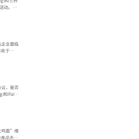
gi和三养
公司名称更
土化策略。
活动。由
集团管理体
出更契合当
近推出
总发行股份
品在短短数
辛辣酸甜
是重整治理
，提升风
后，中国消
牌影响力。
借助微博、
有望在竞
品企业面临
过试吃、竞
，国内拌面
倍。自
成熟阶段，
球金融危机
%至
统翻译与编
元成本也会
道扩大市场
币9.4亿
冷藏等设备
会议，是否
，食品企业
和Paldo
续推进产品
席。这是面
线。近
行业经营情
表示，由于
，引发市
策，但仍在
供货价格。
面粉，人工
业务结构
的好处，企
因此没有降
场之一，对
火鸡面”维
产的方便面