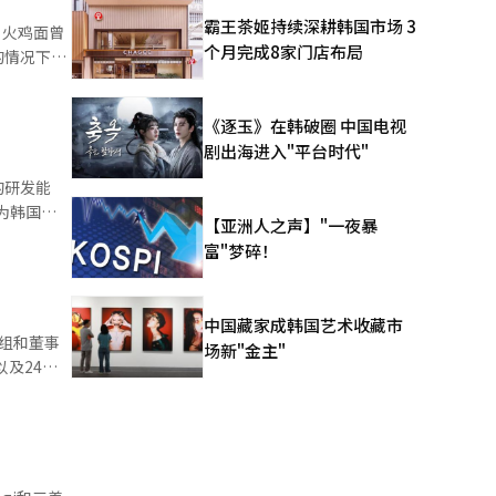
入，推动业
霸王茶姬持续深耕韩国市场 3
，火鸡面曾
等新兴业
个月完成8家门店布局
的情况下，
从普通食品
由15%下
影响有限。
《逐玉》在韩破圈 中国电视
味的强烈需
轮业绩增长
剧出海进入"平台时代"
餐饮，广泛
次的“韩式
的研发能
【亚洲人之声】"一夜暴
多种“混搭
富"梦碎！
源自消费
会。 瓦
跻身品牌核
，被视为全
着火
面系列产品
中国藏家成韩国艺术收藏市
组和董事
三养食品所
场新"金主"
的销售与供
及24日
出口额从
瑞和新世界
亿美元，并于
提出了包括
关条款。乐
sh
承方面，
仿，并在
董事，大象
。 然