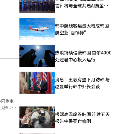
言》将与全球共启AI黄金时
代
韩中航线客运量大增成韩国
航空业"香饽饽"
热浪持续侵袭韩国 首尔4000
处避暑中心投入运行
消息：王毅有望下月访韩 与
赵显举行韩中外长会谈
亦同步走
涨5.2万
的主要动
极端高温席卷韩国 连续五天
报告中暑死亡病例
月出口规模
%。 从