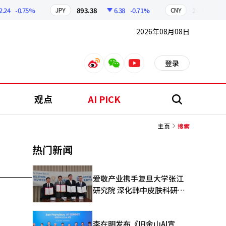
24
-0.75%
893.38
6.38
-0.71%
209.17
JPY
CNY
2026年08月08日
登录
weibo
weixin
youtube
观点
AI PICK
搜
索
主页
搜索
热门新闻
爱敬产业携手复旦大学张江
研究院 深化韩中皮肤科研合
作
李在明发布《旧金山AI宣