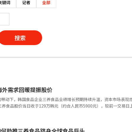
关键词
记者
全部
搜索
海外需求回暖提振股价
的带动下，韩国食品企业三养食品业绩增长预期持续升温，资本市场表现
养食品股价当日收于129万韩元（约合人民币5900元），较前一交易日上
认为，核心产品“火鸡面”在全球范围内的销售持续增长，是推动股价上行
创历史新高，对华出口同比增长45%、环比增长56%；截至本月10日，当
如何助推三养食品跻身全球食品巨头
同时，美国市场亦保持稳步扩张，1至3月同比增速分别为21%、23%和27