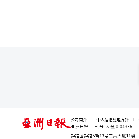
个国家和地区，公司约80%的
包的年产能有望提升至最多29亿
全球畅销品。与此同时，韩国文化的
显著改善。 去年12月，韩国企业信用评价（Korea Ratings）和NICE信用评级公司分别将三养食品的信用评级展望
魔女团》合作推出特别版辛拉面，进一步扩大了海外市场影
从“稳定”（Stable）上调至“
生产与供应能力的扩张。三养食品
动下，公司规模有望持续增长。
厂。农心已在美国和中国运营四家
60%。 业内人士表示：“如今产品在《K-POP:猎魔女团》等内容中出现后，观众会自然转化为消费者。韩国方便面
通过文化内容不断强化品牌认知
亚
公司简介
个人信息处理方针
洲
亚洲日报
刊号 : 서울,아04336
|
|
日
报
钟路区钟路5街13号三共大厦11楼