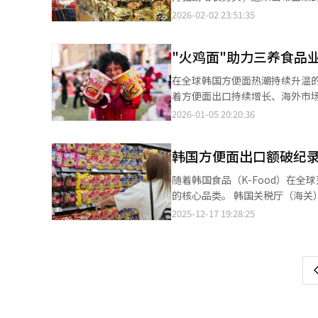
业率先作出回应。连锁品牌巴黎
中，面粉成本占比不到10%。过去
及文化在中国市场的接受度有望
首次突破年销售额2万亿韩元（约合
2026-02-02 23:51:35
金额最高达到1万韩元（约合人民币4
年3月恢复价格后，利润有所回
线上与线下营销环境的双重改善
36%和52%。 业内分析认为，此次亮眼成绩主要得益于旗下产品火鸡面的持续热销，以及海外生产与销售基础设施
交易委员会还与7家餐饮企业签
府将民生物价稳定作为首要任务，
的扩张。三养食品在2023年销
加强对餐饮价格的管理。 随着面粉和淀粉糖价格下降，市场普遍预计，饼干等以相关原料为主的食品行业可能成为下
理兼企划财政部长官的秋庆镐在
"火鸡面"助力三养食品
至5000亿韩元以上，盈利能力显著提升。 值得注意的是，通常第四季度业绩不同于其他季
一轮降价重点对象。不过，受汇率与油
面出厂价下调4.5%，Ottogi
告前公布。但三养食品则提前公
业负责人表示，目前汇率和油价
在全球韩国方便面热潮持续升温
如果一家企业率先调整价格，竞
变动幅度超过30%（大型企业为
方便面企业相关人士也指出，虽
着方便面出口持续增长、海外市场
与CJ第一制糖、Daesang、S
业绩的农心与不倒翁可能在2月内提前发布相关数据。 韩国证券界预测，农
情况下，企业实际操作空间十分有限。 总体来看，在政府稳定物价政策与原材料成本持续上升的双
亿元）。 据金融信息服务机构FnGuide于4日发布的数据，三养食品今年销售额预计将达3万亿韩元。去年1月2日，
2026-01-05 20:20:36
通，企业也了解政府正在运营民生
业利润约1895亿韩元，分别同比
品行业正面临进退两难的局面，
市场对其2026年销售额和营业利
球代言人，并与奈飞（Netflix
元和7082亿韩元，增幅分别达27
下，不倒翁的业绩前景则显得相对低
韩国方便面出口额破纪录
46.19%。 市场对三养食品业绩预期不断走高，主要源于韩国方便面出口整体强劲增长以及公司海外销售的爆发式增
1800亿韩元，同比下滑18.9%。 与海外销售占比高达80%的三养食品、约40%的农心不同，不倒翁海外销售比重仅
长。根据韩国贸易协会的数据，去年
随着韩国食品（K-Food）在
为10%左右。在内需持续疲软的
养食品占据了韩国方便面出口总额的约60%。 去年第三季度，三养食品海外销售额同
的核心品类。 韩国关税厅（海关）17日公布的数据显示，今年1至11月韩国方便面出口额达13.82亿美元，已超过去
硕珍担任代言人等方式刺激需求，但原材料
元，创历史新高；海外业务占公司
年全年的12.48亿美元。按此趋势，韩国方便
2025-12-17 19:28:25
页
差异直接反映各企业全球化扩张
2023年全年水平（1.34万亿韩元
消费群体仍以侨胞为主，2015
市场的影响力。
为，出口市场的持续多元化进一步
度迅速提升，全球需求同步扩大，出口规模在10年间增
一
欧洲仅占25%；而到去年，中国及亚洲市
饮食文化的传播，也与韩流的全球
示：“火鸡面在美国沃尔玛的铺货
上
常饮食场景频繁曝光，使方便面自然融入全球年轻消
入驻率已超过50%。在欧洲，公司也
色。与其说是一种味觉体验，不
特易购（Tesco）等主要流通渠道。” 公司产能瓶颈问题也正在逐步缓解。去年6月竣工的密阳第
面从普通食品跃升为全球性文化现象。 这股潮流的核心推动者是三养食品。其代表产品火鸡面目前出
产能新增最多8.3亿包方便面，