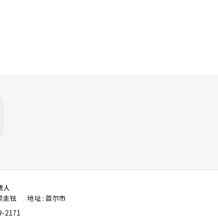
产品成长为
题有望得到
POP:猎
销售扩大的推
家海外工
比提高至
责人
梁圭铉
地址 : 首尔市
|
-2171