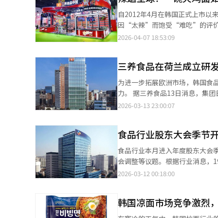
经营策略来看，三养食品正通过
自2012年4月在韩国正式上市
务结构多元化；并加快从传统方
因“太辣”而饱受“难吃”的评
务，以培育新的增长动能。 尽管国际油价高位运行带来原材料成本上行压力，但分析认为，方便面作为价格相对低廉
火鸡面借助优兔（YouTube
2026-04-07 18:53:09
的消费品，在全球市场具备较强
跃升为兼具挑战属性的文化符号。 火鸡面由三养食品集团副会长金廷修主导开发。2011年，金廷修在首尔明洞
调至10%，企业出口成本有望
热门炒饭店看到门外排起长龙，
综合来看，在海外需求持续释放
三养食品在荷兰成立研发
求，萌生了将这种味道融入方便
周期，其全球化布局成效正逐步
汲取青阳辣椒、哈瓦那辣椒等全
为进一步拓展欧洲市场，韩国食
辣味”。据介绍，该产品经过约一年研发，累计消
力。 据三养食品13日消息，集团日前在荷兰瓦赫宁恩附近成立研发中心。中心并非当地法人公司，而是作为韩国总
品推出仅三个月，销量实现翻倍
部的海外研究据点运行，主要担任集团在欧洲地区的研发任务
2026-03-13 23:00:07
吃法”，带动品牌相继推出芝士
以及功能性食品相关研究，集团通
者“加入奶油更好吃”的创意灵感
赫宁恩是全球知名的食品与农业
心单品之列。业内普遍认为，火鸡
食品行业股东大会季节
球农业研究的重要机构之一。 三养食品负责人表示，集团在欧洲开展研发活动的目标，是利用植物性原料开发健康的
鸡面在全球范围内的爆红，已成
功能性食品，并通过强化研发基础，推动未来新食品领域
食品行业本月进入年度股东大会
出口至全球100余个国家和地区
度。2024年，公司已在阿姆斯
会调整等议题。根据行业消息，1
有出口产品均在韩国本土生产。
应链体系。 业内人士认为，随着欧洲消费者对健康食品和植物基食品需求的持续增长，三养食品通过建立研发中心加
的CJ第一制糖。26日将是“超级股
2026-03-12 00:18:00
2017年突破1亿美元起步，201
强本地化研发，有望进一步提升
食品等主要企业将集中召开大会
去年荣获“9亿美元出口塔”荣誉。目前，
集中投票制和电子股东大会制度在
发端于2014年YouTube上兴起
韩国凉面市场竞争激烈
天食品删除了现有章程中的集中
Carrott邀请朋友比拼谁能最
农心计划任命会长辛东原的长子
TikTok等社交平台上，相关挑