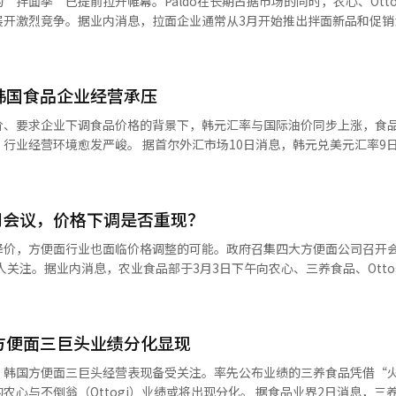
拌面季”已提前拉开帷幕。Paldo在长期占据市场的同时，农心、Otto
的议案。业务结构调整和管理体制革新也是议题之一。SPC三立计划将
媒体的自然传播。三养食品深刻洞察不同市场的差异化需求，积极推进本
展开激烈竞争。据业内消息，拉面企业通常从3月开始推出拌面新品和促销
体制。三养食品通过章程修订将控股业务纳入公司目的，旨在建立高效的
真认证，推出符合穆斯林饮食规范的清真版火鸡面；针对美国市场，则推
在旺季前占据大型超市和便利店的主要货架，并提高品牌知名度。农心最
乐天食品提出了减少资本以注销自有股份的议案，宾格瑞计划注销相当于
这种灵活的本土化布局，有力推动了火鸡面的全球化扩张，也助力三养食
了其产品线。该产品以国产荞麦为基础，加入芝麻油和芥末，强调其特有的
每股派发9000韩元的现金股息。业内人士表示，今年的食品行业股东大会将
。火
aldo拌面蓝色版”，采用较厚的中面，强调嚼劲，并在酱料中加入蔬菜水果
长动力的重要时刻。※ 本报道经人工智能（AI）系统翻译与编辑。
韩国食品企业经营承压
场，初期规模较小，主要依托线下渠道铺货。2016年下半年产品在海外走红
拌面”进军市场，增加了产品重量以满足消费者需求，并通过社交媒体扩大品
相继入驻京东、天猫等主流电商平台。进入初期，公司着力深耕线上市场，
拌面泡菜味”加速市场扩张。去年推出的맵탱品牌已在市场站稳脚跟，今年
价、要求企业下调食品价格的背景下，韩元汇率与国际油价同步上涨，食
传播，并面向年轻消费群体开展“Go to School”校园推广活动，通
对拌面市场的重视源于其快速增长。根据韩国农水产食品流通公社的数据
首尔外汇市场10日消息，韩元兑美元汇率9日收于
系列举措推动中国市场销售额快速增长，2017年出口额较前一年实现翻
韩元增长到2023年的约1800亿韩元。业内人士表示：“随着汤面市场进入
9.1韩元，盘中一度触及1499.2韩元，逼近1500韩元关口，为2009年全
商全面拓展线下分销网络，此后中国市场在公司出口中的占比长期维持在40
，产品差异化和营销竞争将更加激烈。”※ 本报道经人工智能（AI）系
展开业
赖海外采购。在汇率上涨的情况下，即使进口规模不变，企业需支付的韩
布局，并持续向二三线城市拓展，同步借助零食渠道、电商平台等多元渠
司会议，价格下调是否重现？
际油价上涨也在加重企业成本负担。受近期中东
4年宣布在浙江嘉兴建设首个海外生产基地，总投资2072亿韩元（约合人民
100美元。燃料价格上升不仅推高海运运输费用，也增加了工厂冷冻、
降价，方便面行业也面临价格调整的可能。政府召集四大方便面公司召开
亿份，主要面向中国本土市场供应。 产品层面，火鸡面以韩式风味为核
原料制成的包装材料价格上涨。业内普遍认为，当汇率与油价同时走高时
人关注。据业内消息，农业食品部于3月3日下午向农心、三养食品、Ottogi
辣形成差异化竞争，逐步树立起高端方便面品牌形象。与此同时，公司持
于3月5日下午在首尔站附近举行，农业食品部的食品科技政策负责人将出
喱味等多元口味，并拓展火鸡辣酱、伽酱乐、MEP、Tangle等多个品牌
食品、不倒翁、八道等主要方便面企业举行座谈会，讨论食品价格走势及
正式会面。目前，Ottogi和Paldo正在内部讨论价格调整。Ottogi
展会——全国糖酒商品交易会上，公司还首次亮相焦糖甜辣味火鸡面等新品
价政策的信号。 韩国公平交易委员会也对食品原材料市场展开
，正在多方面考虑可能性。Paldo也表示，虽然认同政府的物价稳定政
糖等核心原料可能存在的价格串通行为。随后，制粉和制糖企业相继下调
方便面三巨头业绩分化显现
尚未确定降价计划。相反，农心和三养食品则没有降价计划，理由是除了
亿元，去年达到29.3亿元。三养食品方面表示，受宏观环境变化及公司全球
使用糖等原料的商品价格维持不变，消费者将难以享受到原材料降价带来
示，自2023年7月降价以来，价格一直未上涨，人工和电费仍然高企，
销售中的占比已由50%回落至30%，但中国依然是公司最重要的海外市
，韩国方便面三巨头经营表现备受关注。率先公布业绩的三养食品凭借“
解读为政府对食品企业进一步强化降价压力。 在政策信号影响下，烘焙行
为除了面粉，原材料价格波动、国际油价和汇率等因素也需考虑。农心生
中文化交流环境持续改善，韩国食品
Ottogi）业绩或将出现分化。 据食品业界2日消息，三养食品去年