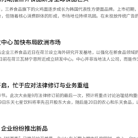
提升生产效率、优化工艺及设备升级强化制造能力，同时加大核心品牌投
以来，三养食品旗下的火鸡面逐步成长为韩国代表性方便面品牌。上市初期
便面向酱料、零食及即食食品等领域延伸，积极布局健康管理与植物蛋白
价，但随着核心消费群体的形成，市场地位持续巩固。在未投放传统广告
）掀起“火鸡面挑战”热潮，相关视频在全球范围内病毒式扩散，使这款产品
的价格传导能力，在一定程度上可对冲成本上涨影响。此外，随着相关关税
一家
进一步降低；包装材料方面，由于前期已锁定部分采购量，预计上半年整体
店内食客将碗中食物吃得分毫不剩。这一景象让她捕捉到消费者对辛辣口
、产品竞争力提升及经营效率改善的多重驱动下，三养食品有望迎来新一
中心 加快布局欧洲市场
面的想法，并着手付诸实践。研发阶段，三养食品系统调研韩国本土辣味
显现。
球多种辣椒原料，经反复调整配方比例，最终打造出兼具刺激感与风味层
品企业三养食品近日在荷兰设立海外研究开发基地，以强化在新食品领域
耗辣酱约2吨、鸡肉逾1200只。 上市后，火鸡面销量迅速攀升。产
增长，上市一年内月销售额突破30亿韩元。与此同时，消费者自发衍生出
。 据悉，该中心将重点开展以植物性原料为基础的食品
火鸡面、奶油火鸡面等系列产品，持续扩大消费人群。其中，奶油火鸡面
过这一平台开发更符合当地消费者口味的产品，并探索新的食品产业领域机
，2017年限量上市仅三个月便售出3600万份，随后转为常规产品，并
科研集群所在地。瓦赫宁恩大学在农业与食品科学领域长期位居世界前列
面系列产品的持续热销，堪称韩国方便面行业中具有代表性的现象级案例。 随
开启，忙于应对法律修订与业务重组
为三养食品海外业务的核心支柱，海外销售额占比接近80%。目前，火鸡
的发展。 近年来，三养食品持续加大对欧洲市场的布局力
季节。此次大会是9月法律修订前的最后一次，预计将重点讨论治理结构重
，其中美洲和中国市场各占28%，亚洲市场占比达20%。值得一提的是，
特丹设立欧洲销售法人；随后又成立了负责物流业务的子公司，以完善当地
9日乐天七星饮料将率先召开股东大会，随后是20日的农心和乐天食品，以
受出口高速增长拉动，公司业绩连年创下新高。据三养食品公布的数据，
东大会日”，包括三养食品、大象、SPC三立、Orion、Ottogi、宾格
8年达2亿美元，2021年达3亿美元，2022年达4亿美元，2024年跃升至7
其在欧洲市场的竞争力。
。此次大会的一个主要特点是修订公司章程以适应法律变化。CJ第一制糖
三养食品贡献了韩国方便面出口总额的50%以上。 火鸡面在全球的流行，
内的章程修订案。乐天七星饮料和Ottogi则修订了排除集中投票制的相
的“火鸡面挑战”。该挑战由频道“Korean Englishman”发起，主持人Jo
，企业纷纷推出新品
投票制排除条款。这些措施是为了在9月法律实施前做好准备。在管理权继
快吃完火鸡面且不喝一口水。视频走红后，全球各地的YouTuber纷纷跟风效
辛尚烈为新任内部董事。乐天食品将重新任命乐天集团会长辛东彬为内部
战视频遍地开花，众多博主和普通用户竞相尝试挑战这道“令人窒息”的辣味