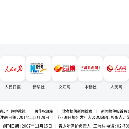
销售额来自海外。业内评价称，三养食品凭借差异化口味与本土化策略，使
页
包。此外，计划于明年投产的中国工厂年产能将达11.3亿包，供应紧张问
传播也带动了食品品牌曝光度的提升。农心与奈飞（Netflix）动画《K-
响力。 面对不断扩大的全球需求，韩国企业也在加速海外
正面”（Positive）。NICE信用评级指出：“在出口地区多元化和海外
今年投产密阳第二工厂以扩大出口产能，并计划于2027年在中国建成首
依托火鸡面等核心产品的竞争力，三养食品将保持出色的盈利能力。”
工厂，今年5月还在釜山建设出口专用工厂，目标是到2030年将出口占
，从而带动出口快速增长。”
人民日报
新华社
文汇网
中新社
人民网
青少年保护政策
著作权规定
读者提供新闻线索
新闻稿件投诉负
注册日期 : 2014年12月29日
《亚洲日报》发行人及总编辑 : 郭永吉、
|
创刊日期 : 2007年11月15日
青少年保护负责人 : 王海纳 电话 : 02-739
|
|