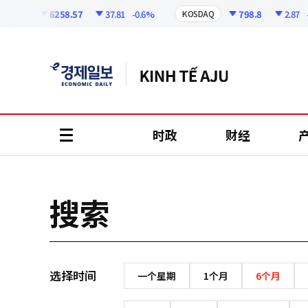
코
인
6258.57
37.81
-0.6%
798.8
2.87
-0
OSPI
KOSDAQ
정
보
时政
财经
all
menu
搜索
选择时间
一个星期
1个月
6个月