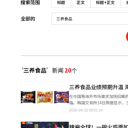
搜索范围
标题
正文
标题+正文
全部的
‘三养食品’
新闻
20
个
三养食品业绩预期升温 
在中国等海外市场需求加快回暖
强。韩国交易所14日数据显示，三
韩元，涨幅达4.2%。市场普遍
2026-04-15 00:01:14
力。 从出口表现来看，韩国方便面整体出口延续高增长态势。今年一季度，方便面出口额同比增长26%，环比增长
10%。其中，3月单月出口规模
辣遍全球！一碗火鸡面
同比增幅进一步扩大至91%。与此