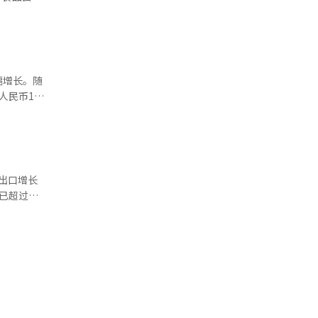
品单款降价
至3%。去
值得期待。
别同比增长
局面。政
信息，以
任经济副总
亿韩元跃升
农心将辛拉
人士表示，
或损益结构
实。另一家
幅增长。随
月4日下午
，尚未公布
依然较高的
民币145
在与企业沟
辛拉面”全
99万亿韩
2%和
业利润仅约
遍认为，三
出口增长
S）成员金
元，超过
公司在全球
认
方便面知名
，美洲和
韩剧中的日
扩展，整体
大零售渠道
成风，方便
约27亿