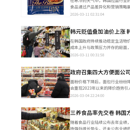
在寒冷的天气中，韩国拉面行业的“
则提出了重新任命代表理事林正培
而，火鸡面的成功并非仅凭社交
食品通过产品差异化和营销策略
改为“三立”，以适应控股公司
为开拓东南亚市场，公司取得清
于夏季销售占比较高，企业需要
2026-03-11 02:31:04
系。股东回馈政策也有所加强。
地消费者口味的青柠味火鸡面。
了“배홍동막국수”新品，扩大
3%的自有股份。Ottogi决定
年间跻身全球食品市场新兴力量。 作为全球最大的方便面消费市场，中国自然成为三养食品重点拓展的战略要地
酱料和香味。Paldo推出了“P
结构、实现世代交替和确保未来增
韩元贬值叠加油价上涨 
鸡面于2012年6月进入中国市
味。Ottogi计划继续以“真
费者需求快速升温，2017年起
三养食品则以“맵탱 쿨스파이시
在韩国政府持续推动稳定生活物
微信等社交平台推动品牌互动与口碑
争中占据更有利位置。拉面行业
成本上升与政策压力并存的局面，行业经营环境愈发严峻。 据
赛等形式有效提升品牌知名度。一
市场规模从2015年的约757亿
1495.5韩元，较前一交易日上涨1
2026-03-11 00:31:58
2019年起，公司携手本土渠道
拉面企业将拌面视为新的增长类别
以来的最高水平。 韩元贬值直接推高食品企业的原材料成本。韩国食品产业对进口原料依赖度较高，小麦、可可、咖
50%，成为海外业务的重要支柱。 为深化本土化运营，三养食品于2021年在华设立销售法人，并于次年正式
辑。
啡豆以及牛肉等主要原料大多依
务。目前，公司已完成一线城市
政府召集四大方便面公
明显增加，因此食品行业被认为对汇率波动尤为敏感。 与此同时，国
覆盖。着眼长远，三养食品于202
局势紧张影响，国际油价突破每桶
面粉价格下降后，面包行业纷纷
元），预计2027年正式投产，年产能可达11
的能源成本，并带动塑料等石化
会重现2023年以来的降价趋势引
心卖点，与中国本土的酸辣、麻
整体成本结构将明显恶化。 尽管成本压力持续加大，韩国政府仍不断向食品企业释放稳定物价的政策信号。近日，韩
四家公司发出会议邀请。会议定
本地化，陆续推出韩式炸鸡味、咖
2026-03-04 22:24:00
国农林畜产食品部与农心、三养
粉价格下降后，政府首次与方便面企业
期，在中国食品行业规模最大的
况。业内普遍认为，此举实际上释放出希望企业配合降
面粉价格下降，市场氛围已经形成
场广泛关注。 从业绩表现来看，三养食品中国法人销售额呈稳步上升态势：2022年为6.8亿元人民币，2023年增至12
调查，重点整顿面粉、糖和淀粉
三养食品率先交卷 韩国
考虑各种方案。然而，两家公司
亿元，2024年进一步攀升至21
韩国总统李在明近日表示，如果
和能源成本也在上升。三养食品表
调整等因素影响，中国市场在整体
随着食品行业陆续公布去年业绩
业不应独享相关政策成果。这一表态被市场
价计划。农心也持谨慎态度，认
企业全球化战略布局具有不可或缺的支撑作用。 三养食品相关人士表示，随着韩
持强劲增长势头，还未公布业绩的农心与不倒翁（