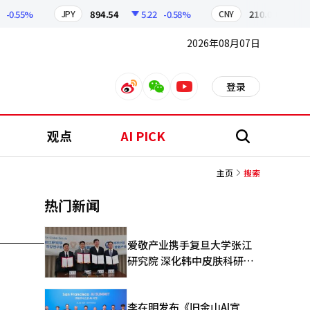
0.55%
894.54
5.22
-0.58%
210.00
0.96
JPY
CNY
2026年08月07日
登录
weibo
weixin
youtube
观点
AI PICK
搜
索
主页
搜索
热门新闻
爱敬产业携手复旦大学张江
研究院 深化韩中皮肤科研合
作
李在明发布《旧金山AI宣