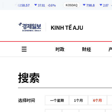
코
인
6258.57
37.81
-0.6%
798.8
2.87
-0.
SPI
KOSDAQ
정
보
时政
财经
all
menu
搜索
选择时间
一个星期
1个月
6个月