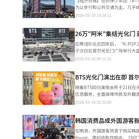
【经济日报】在防弹少年团（BT
也是通过语言与文化深化韩中相
为以步行和公共交通为主，几乎成
青少年和普通市民以更加亲近、自然的方式感受中文
时至22日早6时全面封闭33小
2026-03-20 19:28:11
际，韩国许多教育机构和学术团
安路和光化门地下通道也在同一
浸式体验，完全面向大众开放，
政府站和景福宫站为控制拥堵，将
象形之美、韵律之美，通过书写
26万"阿米"集结光化门 
靠。演出结束后，晚上10时后恢
以中文为桥，加深理解，增进友谊，为促进
行，包括社区巴士和京畿巴士在内
在暌违乐坛近四年后，“K-PO
义时，戴兵表示，中韩两国比邻
行安全措施也将加强。光化门站中
于次日在首尔光化门广场举行大型演
遇。希望通过今天这样的活动，
至22日上午9时。演出当天上午
官方称呼）陷入狂欢。 演出将于21日晚8时拉开大幕，七名成员将通过光化门三座城门步入舞台。与传统大型长方形
2026-03-20 00:11:31
中文日活动在促进民间相知相亲方面的现实意义。 梁圭铉在贺词中表示，联
通过首尔交通信息中心（TOPI
LED屏不同，此次舞台背后将设
某一个国家语言的日子。它是全
语、中文、越南语、泰语、印尼
以及背后的光化门景观，营造开
多语言主义与文化多样性的世界
共交通，并提前确认出行路线。”
BTS光化门演出在即 首
与传统交织的韩国魅力。 演出时长约为1小时，BTS将演唱包括主打歌《SWIM》在内的新曲以及多首经典热门歌曲。
将成为进一步巩固韩中两国友好
虽然完整歌单尚未公布，但考虑到时间限制，预计不会演唱
发挥媒体应有的作用，推动此类
随着BTS回归演唱会将于21日
计划，舞台将由BTS七名成员、
富繁荣。 值得一提的是，本次活动的顺利举办，离不开核心赞助商中国石油国际事业有限公司兼韩国公司朱磊代表的
信息服务，全面保障市民及外籍游客观演安全与便利。 首尔市政府1
调整。 此次演出的总导演为曾执导美国超级碗中场秀的哈密什·汉密尔顿（Hamish Hamilton），将通过奈飞
大力支持。朱磊代表长期关心并
时更新交通管制、公共交通及现场
2026-03-18 02:32:00
（Netflix）向全球190多个国
公司赵晋兴副代表和首尔乐园申相澈代表
据安排，首尔市将在信息页面公
出后，BTS将全面开启全球活动
涵盖古筝、琵琶等中国传统乐器
信息。同时，还将在首尔图书馆
规模创K-POP历史之最。 为确保BTS光化门演出安全进行，首尔市启动最高级别安保措施。演出当天上午10点起至
韩国消费品成外国游客
汉字姓名书写、脸部彩绘等互动
访问综合信息页面。 为应对咨询需求，首尔市加强英文、中文、日文等多语种服务能力，在演出前后提供咨询与投诉
演出结束，将在世宗文化会馆设
分展现了国际中文日活动的亲和力、参与性与传播力。 本次活动突破
处理服务。同时，首尔观光财团将
在明洞，外国游客热衷于购买韩国
管理。 首尔市政府将投入超过8200名安保与管理人员，消防灾难本部将出动102辆消防车和803名工作人员，实时监
次在首尔乐园这一开放式公共空
信息服务外，首尔市还将在首尔广场运
Young、便利店和炸鸡店。 1