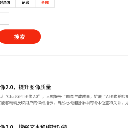
关键词
记者
全部
搜索
T图像2.0，提升图像质量
模型“ChatGPT图像2.0”，大幅提升了图像生成质量，扩展了AI图像的
它能够精确反映用户的详细指示，自然地构建图像中的物体位置和关系，
局等方面表现出色。文本表达能力显著提高，能够自然呈现海报、信息图
达到了实用水平。支持多种屏幕比例（最大3:1至1:3），并能精确再现
划书、营销材料、教育资料和社交内容等。多语言性能也得到增强，韩语
PT图像2.0，增强文本和编辑功能
言的文本渲染质量提高，提升了全球内容制作的实用性。一次最多可生成1