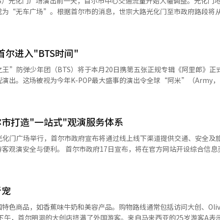
S）光化门广场演出前一天，首尔市中心交通流量开始大幅调整。光化门
互理解、拓展教育文化交流的重要平台；她并指出，希望本次活动能够让
为“无车广场”。根据首尔市的消息，世宗大路光化门至市政府路段将从
与中国文化的魅力。 戴兵大使在致辞中表示，国际中文日来临之
时。演出当天21日，社稷路和栗谷路将从下午4时至晚上11时限制车辆通行
体组织开展了丰富多彩的活动，受到广泛欢迎。今天的活动更是带来趣味
时间段内受限。首尔市中心主要干道将逐步关闭。地铁运行也将调整。光
更加诠释了国际中文日连接世界的意义。希望通过欣赏中国文化和艺术，
实施不停站通过。从早5时起部分出入口关闭，下午2至3时起全面关闭
汉字姓名，体验汉字使用的乐趣和意义，更深体会父母的心愿和自己的人
首尔进入"BTS时间"
复正常。公交车也将改道运行。经过世宗大路、社稷路、新门安路的51条
中韩战略合作伙伴关系发展做出新的更大贡献。 谈及活动对双边关系的意
，共86条线路受影响。改道从20日晚开始，并在演出当天扩大。活动场
P之王”防弹少年团（BTS）将于本月20日携第五张正规专辑《阿里郎》正
而居，友好交往源远流长。当前，在两国元首战略引领下，双边关系发展
央公交专用车道站点当天将不停靠。58个自行车租赁点和692个停车架
出。这场被视为今年K-POP最大盛事的演出令全球“阿米”（Army，
加深理解，增进友谊。这一讲话引发现场来宾与观众广泛共鸣，也进一步
9时至晚上10时，将集中整治非法停车。为减少交通拥堵，首尔市加强了信
合国设立的“中文日”，并不仅仅是纪念
S）、道路电子显示屏、公交信息终端提供实时交通信息。为外国观众提供
置一个类似凯旋门形状的“∏”型大型LED结构，使观众能够同时看到舞
球数亿人口沟通交流的重要工具，也是承载着数千年人类文明智慧的载体
语等6种语言的指引。首尔市表示：“预计光化门地区将出现拥堵，建议尽
阔的视觉效果。以“韩国心脏”光化门与景福宫为舞台背景，将令现场歌
公民共同庆典。我深信，今天大家说出的一句中文，体验文化时获得的一
※ 本报道经人工智能（AI）系统翻译与编辑。
尔市打造"一站式"观演服务体系
关系的重要基石。我们《亚洲日报》也将继续作为连接韩国与中国的桥梁
全部14首新歌。 根据经纪公司Big Hit Music此前提交的
文化交流持续深化与扩大。期待韩中两国教育与文化网络以今天为起点，
在光化门广场举行，首尔市政府宣布将通过线上线下渠道提供交通、安全及
50名伴舞以及13人规模的“阿里郎”国乐团共同完成，不过具体演出形式
7日宣布，将在官方网站开设综合信息页面，实
积极支持韩中文化交流事业，为本次活动提供了重要助力。与此同时，银
安全等信息。该页面还支持英文、中文、日文，以方便外籍游客获取相关信
家（地区）直播，这也是韩国大型活动首次通过奈飞实现全球同步直播。 结束光化门演
也给予了积极支持，为活动顺利举行提供了有力保障。 活动内容丰富多彩，
布地铁不停站运行、公交绕行路线、车辆限行区域以及禁带物品、周边卫
。以4月的高阳演唱会为开端，并展开覆盖34个城市、共计82场的超大型
演奏，舞狮表演、变脸表演，以及京剧脸谱制作、中国结手工体验、魔法
外墙设置大型广告屏，并通过印有首尔市吉祥物“獬豸”的二维码宣传卡
新宠
项目。学生、家长和普通市民积极参与各项体验活动，现场掌声不断、反
立综合现场本部，由首尔市行政第二副市长金成甫担任本部长，对演出现
以往以室内场地和会员对象为主的举办形式，首
在市厅站、西村等地安排现场工作人员，提供交通、住宿等咨询，并发放地
特色商品，如香蕉味牛奶和美容产品。购物路线通常包括访问大创、Oliv
间举行，让更多家庭游客与普通市民能够近距离接触中文和中国文化。主
营“Seoul My Soul休息区”，开放时间为本月20日至22日。该区
9日下午，首尔明洞的大创店挤满了外国游客。来自马来西亚的25岁游客A表