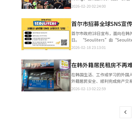
控人流情况及事故隐患。演出现
今后将继续秉持国际中文日的宗
品牌展示区、纪念品销售区及政策展示区
里找到了只能在韩国买到的化妆品。
2026-02-20 02:24:00
HYBE娱乐公司也将在现场单独设立11处医疗站。 预计演出当天将涌入大量
多力量。 联合国国际中文日是2010年联合国新闻部（现全球传播部）启动的节日。这一倡议以庆贺多种语言的使用
《K-文化庆典日程表》和《首尔
电梯前排起了长队。许多游客拖着
在《首尔市活动旅游指南》以7种
和文化多样性，并促进六种官方
的“The City Arirang Seou
肤品和功能性安瓶“Riddle 
询人员，公共交通设施将提供英
文日定为每年4月20日中国传统
时期打造“Seoul Stay L
首尔市招募全球SNS宣传团"
糕最近成为明洞店食品饮料类的
交平台上发文称，期待此次演出
法、文化体验等活动。
活跃活动氛围。 首尔市相关负责人表示，此次演唱会不仅是全球性大型活动，也是展示首尔城市品牌和核心政策的重
近的CU明洞店在入口处显眼地
门、地方政府、警方和消防部门等各方正携
首尔市政府18日宣布，面向在韩外国
要契机。市政府将通过完善的信
鸡面，并现场烹饪。 Olive Y
众将以成熟的市民意识互相关照
日。 “Seouliters”由“Seoulite”与“Supporters”合并而成，是由对首尔感兴趣的在韩外国人组成的全球社媒
语、中文和东南亚语言，热门商品
宣传团体。成员将以外国人视角
2026-02-18 23:13:01
Kkanbu炸鸡明洞店，享用炸
尔的城市魅力。 首尔市计划按语言圈（英语、中文、日语等）选拔粉丝数达1万以上的纳米级及微型影响力博主，组
预计达19万人，比去年同期增长
建多国籍"Seouliters"
增长21.3%。 明洞商圈的化
在韩外籍居民租房不再难
市品牌的国际曝光度。 数据显示，去年“Seouliters”共制作政策与活动相关内容438条，成员个人账号与首尔市全
能（AI）系统翻译与编辑。
球YouTube频道合计播放量约
在韩国生活、工作或学习的外国
在成员个人频道上创下2000万次播放的亮眼成绩。 首尔市表示，今年将
外籍居民安全、顺利完成房产交
供激励措施，以进一步调动创作
外语服务能力的房地产经纪人，为外国人提供
2026-02-13 02:22:59
页
的城市魅力
人，“国际房地产经纪人”由首
的是，他们不仅熟悉韩国房地产
一
籍居民理解合同条款与权利义务
上
询服务的经纪人共有18人，活跃在首尔各区一线。 首尔市表示，该制度旨
着在韩外籍人口持续增加，租赁
分理解韩国特有的全租房制度以