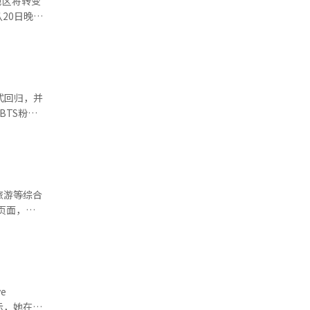
地区将转变
更多学生、
20日晚9
，部分新门
性十足的沉
化门站、市
体验中文的
，列车不停
生价值。要
线路将绕
地周边的步
式回归，并
迎来新机
将暂停运营
BTS粉丝
凸显了国际
息指引。
英语、日
台上的成员
，更是尊重
量使用公
迷感受现代
份快乐，都
，竭尽全力
变得更加丰
旅游等综合
仍可能有所
联国际韩国
息。 根
生间位置等
世界巡演，
汉字挑战、
，引导观众
响热烈，充
场进行综合
图。 除
e
办方表示，
域分为城市
示，她在这