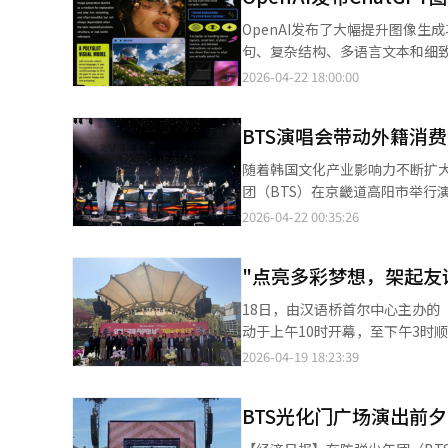
便于快速比较和审核。该模型首次
OpenAI发布了大幅提升图像生
生成多张图像并检查结果，提供了更广
句、复杂结构、多语言文本和细致
像生成功能提供给ChatGPT P
（当地时间）OpenAI的消息，Ch
2026-04-22 18:00:00
图像2”模型。 OpenAI表
种尺寸的结果。 核心在于增强文
BTS演唱会带动外籍消
更准确地反映用户指令。因此，
用前景广阔。 多语言支持也得
随着韩国文化产业影响力不断扩
的图像生成质量也有所提升。 编
团（BTS）在京畿道高阳市举行
强调，“指令执行能力和细节表
平台订单量提升尤为突出。 外卖平台“外卖的民族”21日发布数据显示，4月9日至12日期间，平台外籍用户支付订
2026-04-22 00:35:26
宣传材料中广泛应用。 服务对象也
单量较此前一周（4月2日至5日）
高级功能。开发者API也应用了
唱会的带动。 从区域来看，演唱会举办地京畿道高阳市外籍用户订单量同比增加超过180%。其中，演出场馆高阳综
"点亮多彩梦想，架起友
合运动场所在的一山西区增幅更为显著，订单量增长超过3
（弘大、上岩一带）、恩平区及
18日，由汉语桥首尔中心主办的
（周四），平台订单量亦出现上升，显示演唱
动于上午10时开幕，至下午3时顺
卖的民族”近年来持续推进服务
到场参加，现场气氛热烈，互动
2026-04-19 18:23:39
支持英语、中文、日语等多语种
日。此次活动以中文学习与中国
入支付宝、微信支付等全球主流移动支付工具。 “外卖的民族”方面表示，BT
国社会进一步理解中国语言文化、拓展中
增长，未来将通过持续优化产品
BTS光化门广场演出前
国大使戴兵、韩国佛教太古宗总
表等出席活动。 主办方代表李祯恩在开幕致辞中表示，国际中文日不仅是重温中文国际价值与文化意义的重要契机，