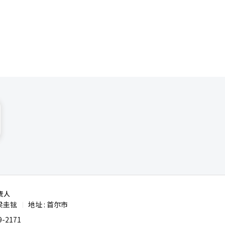
真实故事，
制造企业从
介业务，将
体。凭借中
。目前，他
语种服务体
，但能在沟
至9.6万
客一开始都
提前提醒他
责人
梁圭铉
地址 : 首尔市
|
尽量协助解
-2171