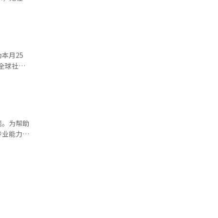
疗点，
互鉴贡献更
大量游客，
日举行
纷纷购买护
蒙古语等咨
建议，将中
三立迷你蜂蜜
在明亦在社
地会举办书
演出，持续
曲奇。 附
政府有关部
酱面和火
本月25
内常听到日
。
口店和
海外传播首
的中国游客
美元，同比
一步提升城
经人工智
短视频，
题。为帮助
专业能力与
众了解首尔
通中介不同
询，帮助外
提供中文咨
国人难以充
定具备专业