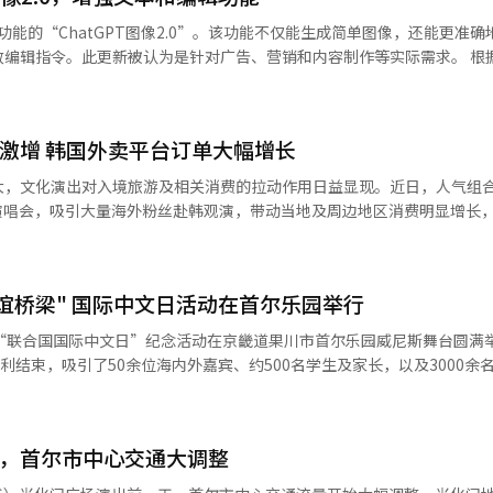
结合了“ChatGPT思维”功能，用户可以通过网络搜索补充信息，或用
成功能的“ChatGPT图像2.0”。该功能不仅能生成简单图像，还能更准确
泛的制作环境。“ChatGPT图像2.0”可在ChatGPT和Codex中
编辑指令。此更新被认为是针对广告、营销和内容制作等实际需求。 根据
lus Pro和商业用户。※ 本报道经人工智能（AI）系统翻译与编辑。
atGPT引入了新图像生成功能“ChatGPT图像2.0”，并在开发者API中
示，这是“提升图像生成和编辑性能的最新主力模型”，支持高质量图像输入，
本处理能力。OpenAI称，新功能能更稳定地在图像中呈现长句和复杂视
费激增 韩国外卖平台订单大幅增长
在海报、广告横幅、宣传册和演示视觉资料等文本与设计元素同样重要的
到了扩展。公司表示，除了英语外，韩语、日语、中文、印地语、孟加拉语
大，文化演出对入境旅游及相关消费的拉动作用日益显现。近日，人气组
辑功能更为精细。用户可以在保留背景和构图的情况下，自然地修改细节。O
演唱会，吸引大量海外粉丝赴韩观演，带动当地及周边地区消费明显增长
现力整体提高”。 还展示了保持相同风格和角色的连续场景生成实例，可
扩大了。OpenAI为ChatGPT用户提供基本图像生成功能，并为付费订
大幅增加。业内分析认为，这一增长主要受BTS于9日、11日至12日在
该模型，预计将扩大外部服务的整合。※ 本报道经人工智能（AI）系统翻
谊桥梁" 国际中文日活动在首尔乐园举行
20%。 演出场馆周边区域亦出现联动效应。首尔麻浦区
西大门区等地的外籍用户订单量均增长约10%。即便在外籍游客通常较少
“联合国国际中文日”纪念活动在京畿道果川市首尔乐园威尼斯舞台圆满举行
会带来的短期客流导入效应较为显著。 为提升外籍用户使用体验，“外
利结束，吸引了50余位海内外嘉宾、约500名学生及家长，以及3000余
升级，包括引入基于人工智能的多语言服务体系，并拓展跨境支付方式。
踊跃。国际中文日是联合国为促进多语种使用、尊重文化多样性而设立的
的下单、支付及配送进度查询，同时在支持海外信用卡韩元结算的基础上
文化体验相结合的方式，集中呈现了中文的国际价值、文化内涵与时代活
S演唱会带动了外籍用户使用量的明显
韩民间友好与教育文化交流搭建了开放而生动的平台。 开幕式上，中国驻韩
与服务，进一步提升外国游客的使用便利性，推动平台在跨境消费场景中
夕，首尔市中心交通大调整
务院院长常真法师、《亚洲日报》社长梁圭铉，以及中韩企业界、教育界