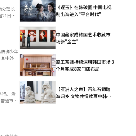
一个提示
《逐玉》在韩破圈 中国电视
地处理长
使用，高级图
剧出海进入"平台时代"
21日
提供“GPT
并能生成多
中国藏家成韩国艺术收藏市
觉元素，并
场新"金主"
工作中，应
等多种语言
合防弹少年
penAI
，其中外卖
霸王茶姬持续深耕韩国市场 3
以在广告和
个月完成8家门店布局
阅者提供更
高阳举办演
译与编辑。
【亚洲人之声】百年石狮跨
的工作日
。 活
海归乡 文物共情续写中韩人
名普通市民
文新篇
目前平台已
重要纪念
，进一步接
力，也为韩
的渗透率。
、文化界代