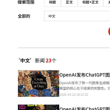
搜索范围
标题
正文
标题+正文
全部的
‘中文’
新闻
23
个
OpenAI发布ChatGP
OpenAI发布了新一代图像生成
模型的核心在于结果的完整性。
字、图标、用户界面元素和复杂布
2026-04-22 18:31:32
计中需要的“可读文字”，被认为
图、漫画和电影风格，适用于策
OpenAI发布ChatG
文、印地语、孟加拉语等多种语