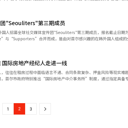
场将在世宗大王铜像、李舜臣铜像和首尔城市建筑展览馆三处设立现场医
旨，持续推动韩中教育文化交流与民间友好，为两国人民相互理解和文明
，游客可在此体验首尔城市品牌并购买相关纪念品。 首尔市还将同步发布
她计划接下来去Olive Young和炸鸡店。 大创明洞店的12层楼吸引了
外国游客，首尔市加强多语言服务体系。
观光手册》，方便游客了解全市文化活动安排。其中，本月20日至下月12
行李箱走楼梯，购物从上层开始，逐层向下。 在2楼的美容区，游客们
语言介绍安全注意事项。120呼叫中心增加英语、中文、日语、越南语、
语言在联合国的平等使用为目的。同年，中国常驻联合国代表团向联合国
l”活动期间，DDP外墙将上演融合音乐与灯光的媒体立面秀。 此外，首尔艺廊将于同一
Shot”。在彩妆区，顾客们积极试用和比较产品。 5楼的食品区同样热闹，
语、日语、中文、越南语、泰语、印尼语等多语言广播服务。 韩国总统李
节气“谷雨”这一天，以纪念“中华文字始祖”仓颉造字的贡献，全球各
ounge”，为游客提供休息空间及文化体验，并在周末举办K-POP及多类型文化
Seouliters"第三期成员
销售冠军。其他受欢迎的产品包括杜拜卡塔伊夫开心果巧克力和迷你巧克力
以“阿里郎”为主题，弘扬美好的韩国文化遗产并展现韩国文化的魅力。
摆放了香蕉味牛奶，吸引了许多游客购买。店内的方便面区，游客们选择炸
手做好万全准备，为演出安全进行保驾护航。 李在明呼吁称，相信韩国民
人招募全球社交媒体宣传团"Seouliters"第三期成员，报名截止日期为
息服务与配套活动，全面提升游客体验，展现首尔作为国际城市的魅力。
oung明洞店的外国游客占比高达90%，每天接待超过5000名外国顾客。店
、维护秩序，积极配合保安人员的安全管理工作，并坚决举报黄牛票交易
前排起了长队。 购物后，许多游客会去附近的炸鸡店，如BBQ乙支路入
，以多语种形式制作并发布介绍首尔代表性政策、活动及节庆的内容，向
鸡和啤酒。店主表示，外国游客的到访不分时间。 数据显示，春节期间来韩
44%。韩国银行数据显示，去年第三季度非居民在韩刷卡消费额达37.6亿
团队。今年还将额外选拔粉丝数10万以上的外国博主，担任首尔品牌宣传大使，进
妆品和食品消费趋势明显，旅游需求的增加推动了商圈的销售回升。※ 本报道
 国际房地产经纪人走进一线
达5203万次。其中，围绕“潜水桥徒步节”和“汉江无人机灯光秀”制作的
人，往往在租房过程中面临语言不通、合同条款复杂、押金风险等现实难
对内容完成度高、表现优异的短视频额外提
易，首尔市政府特别推出“国际房地产中介事务所”制度，通过指定具备
积极性。首尔市宣传企划官民秀洪表示，希望通过该项目，让更多国际受
更加透明、可靠的租赁咨询服务。 作为韩国合法注册的房地产经纪
与品牌价值。 ※ 本报道经人工智能（AI）系统翻译与编辑。
尔市直接审核与指定，在专业资质与服务能力方面均符合相关标准。与普
交易流程，还能以英语、中文、日语、越南语、蒙古语等多种语言提供咨
，从源头降低交易风险。目前，在所有指定的国际房地产经纪人中，能够
2
下
1
3
在支持外籍居民进行安全的房产交易。随
纠纷、押金纠纷等问题也日益受到关注。语言差异和制度差异，使部分外
一
及复杂的登记与权利关系结构。因此，首尔市通过制度化方式，筛选并指