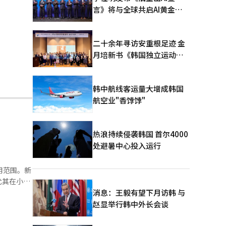
言》将与全球共启AI黄金时
代
二十余年寻访安重根足迹 金
月培新书《韩国独立运动圣
地：向旅顺口追问历史》出
版
韩中航线客运量大增成韩国
航空业"香饽饽"
热浪持续侵袭韩国 首尔4000
处避暑中心投入运行
应用范围。新
尤其在小文
表和UI设
消息：王毅有望下月访韩 与
照片、插
赵显举行韩中外长会谈
、日语、中
0张图像，