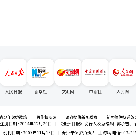
人的咨询平台。 近期，本报记者走访两家国际房地产中介事务
页
供服务的房地产经纪人，倾听他们在租赁咨询、合同审核与风险防范中的
起“安全居住防线”的一线实践。 ▲不只签合同 更管入住后 外籍租
行业的时间并不算长。金俊洙坦言，自己正式开业还不到一年，此前曾在
民宿和共享住宅。在寻找房源的过程中，他意识到如果同时掌握房地产中
金俊洙表示，一开始就把目标锁定在外国人市场。弘大
域，他认为，与其在本地市场与众多中介竞争，不如率先深耕外籍客户群
华语圈的线上渠道，通过中国社交平台发布房源信息，吸引外籍客户咨询
一名日本籍员工，未来还计划分别拓展日语与英语市场渠道，逐步形成多
产经纪人，会更安心一些。”他直言，这一认证本身并不会自动带来客源
金俊洙感受到外籍租客与韩国本地租客在需求上的明显
人民日报
新华社
文汇网
中新社
人民网
于月租模式，押金通常控制在500万至2000万韩元（约合人民币2.3万元
全租模式。他说：“韩国的押金制度在国际上算是比较高的，很多外籍租
行或第三方机构转账，手续繁琐且存在时间差风险。他表示：“我通常会
青少年保护政策
著作权规定
读者提供新闻线索
新闻稿件投诉负
，他的手机不断响起。签约后的客户也经常向他
注册日期 : 2014年12月29日
《亚洲日报》发行人及总编辑 : 郭永吉、
|
等问题。尽管按行业惯例，中介服务在签约完成后已基本结束，但他仍会
创刊日期 : 2007年11月15日
青少年保护负责人 : 王海纳 电话 : 02-739
|
|