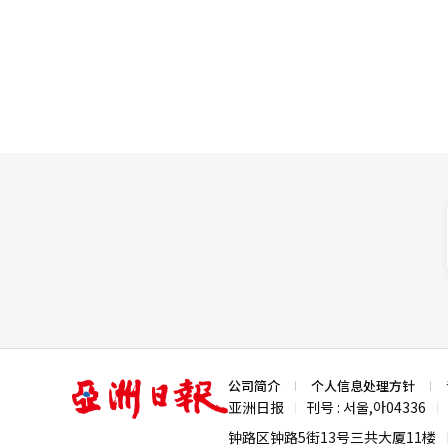
性与服务能力的国际房地产经纪人，打造专门面向外国
所，采访了正在一线为外国人提
记录他们奔走于社区与客户之间、为外籍居民筑
客身边的全程中介 在首尔弘大入口站附近经营“弘大入口不动产中介事务所”的代表金俊洙，便是其中之一。与传统
房地产经纪人不同，他进入这一
事海外销售工作，后来又经营过
更有利于资源整合，于是考取资格证并创立了自己的事务所。 
一带本就是外籍留学生集中的区
文和英语能力，他主动开设面向
的事务所配有一名台湾籍员工和
系。 谈及成为“国际房地产经纪人”的契机，金俊洙表示：“主要是为了提升专业认可度。外籍客户在咨询时，如果
看到我是首尔市指定的国际房地
通中增强信任感。 据他介绍，申请成为国际房地产经纪人需要通过书面考试与面试。书面考试以外语进行，内容围绕
房地产交易实务展开；面试则包括专业问题与外语口语测试。 
差异。例如，大多数外籍客户更倾向
元）之间，很少选择高额押金的
会觉得压力很大。” 此外，跨境汇款问题也是外籍租客常遇到的难题。尚未办理外国人登录证、无法开设本地银行账
户的客户，往往需要通过海外银
亚
公司简介
个人信息处理方针
们尽早解决汇款问题，避免在签约当天资金不到位。” 在采访过程中
洲
亚洲日报
刊号 : 서울,아04336
|
|
日
咨询汇款、水电费或与房东沟通
报
钟路区钟路5街13号三共大厦11楼
决。 对于未来政策，他认为，外籍租客最迫切的需求之一是短期租赁市场的完善。金俊洙指出：“很多留学生只需要