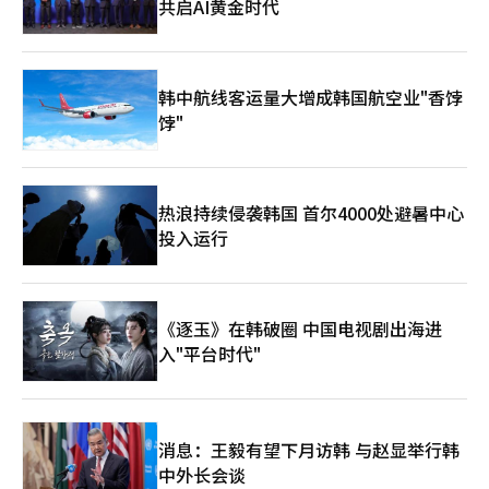
共启AI黄金时代
韩中航线客运量大增成韩国航空业"香饽
饽"
热浪持续侵袭韩国 首尔4000处避暑中心
投入运行
《逐玉》在韩破圈 中国电视剧出海进
入"平台时代"
消息：王毅有望下月访韩 与赵显举行韩
中外长会谈