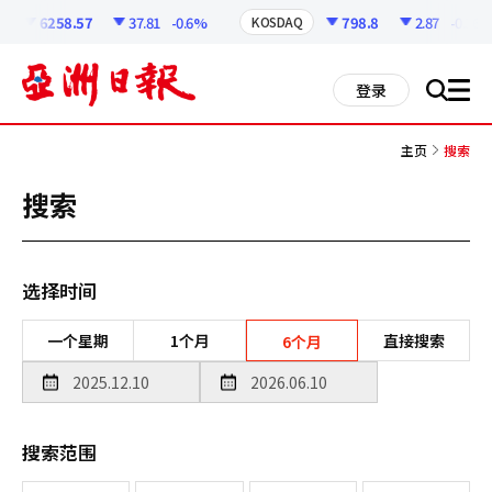
코
인
6258.57
37.81
-0.6%
798.8
2.87
-0.36%
KOSDAQ
정
보
all
登录
搜
men
索
主页
搜索
搜索
选择时间
一个星期
1个月
直接搜索
6个月
搜索范围