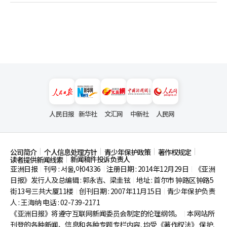
人民日报
新华社
文汇网
中新社
人民网
公司简介
个人信息处理方针
青少年保护政策
著作权规定
新闻稿件投诉负责人
读者提供新闻线索
亚洲日报
刊号 : 서울,아04336
注册日期 : 2014年12月29日
《亚洲
|
|
|
日报》发行人及总编辑 : 郭永吉、梁圭铉
地址 : 首尔市
钟路区钟路5
|
街13号三共大厦11楼
创刊日期 : 2007年11月15日
青少年保护负责
|
|
人 : 王海纳 电话 : 02-739-2171
《亚洲日报》将遵守互联网新闻委员会制定的伦理纲领。
本网站所
|
刊登的各种新闻、信息和各种专题专栏内容, 均受《著作权法》
保护,