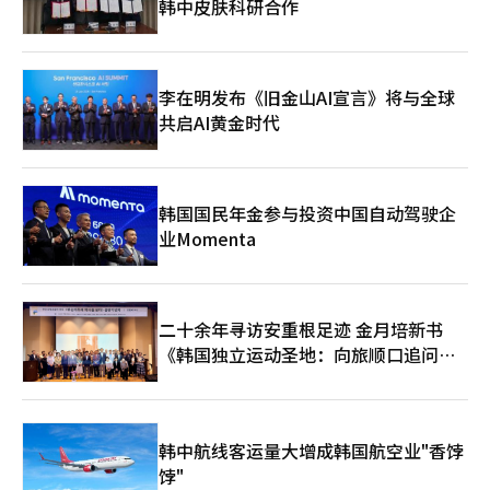
韩中皮肤科研合作
李在明发布《旧金山AI宣言》将与全球
共启AI黄金时代
韩国国民年金参与投资中国自动驾驶企
业Momenta
二十余年寻访安重根足迹 金月培新书
《韩国独立运动圣地：向旅顺口追问历
史》出版
韩中航线客运量大增成韩国航空业"香饽
饽"