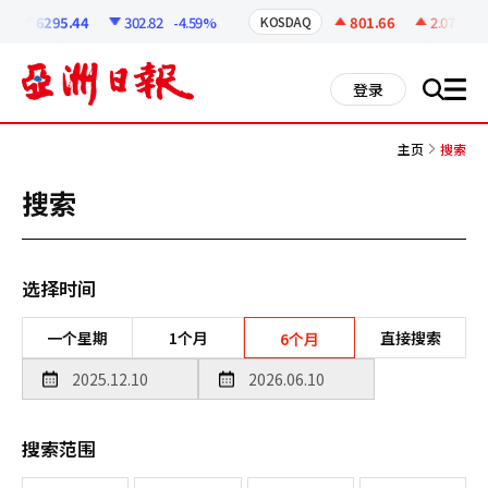
코
인
6295.44
302.82
-4.59%
801.66
2.07
+0.
KOSDAQ
정
보
all
登录
搜
men
索
主页
搜索
搜索
选择时间
一个星期
1个月
直接搜索
6个月
搜索范围