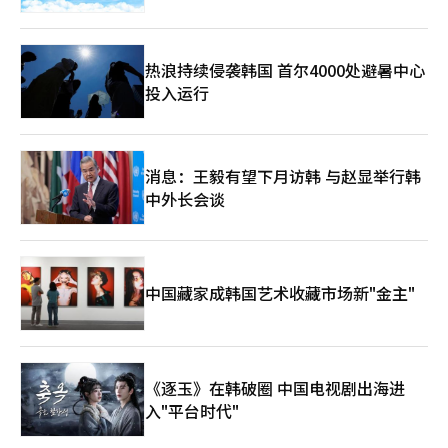
热浪持续侵袭韩国 首尔4000处避暑中心
投入运行
消息：王毅有望下月访韩 与赵显举行韩
中外长会谈
中国藏家成韩国艺术收藏市场新"金主"
《逐玉》在韩破圈 中国电视剧出海进
入"平台时代"