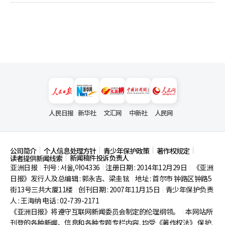
人民日报
新华社
文汇网
中新社
人民网
公司简介
个人信息处理方针
青少年保护政策
著作权规定
新闻稿件投诉负责人
读者提供新闻线索
亚洲日报
刊号 : 서울,아04336
注册日期 : 2014年12月29日
《亚洲
|
|
|
日报》发行人及总编辑 : 郭永吉、梁圭铉
地址 : 首尔市
钟路区钟路5
|
街13号三共大厦11楼
创刊日期 : 2007年11月15日
青少年保护负责
|
|
人 : 王海纳 电话 : 02-739-2171
《亚洲日报》将遵守互联网新闻委员会制定的伦理纲领。
本网站所
|
刊登的各种新闻、信息和各种专题专栏内容, 均受《著作权法》
保护,